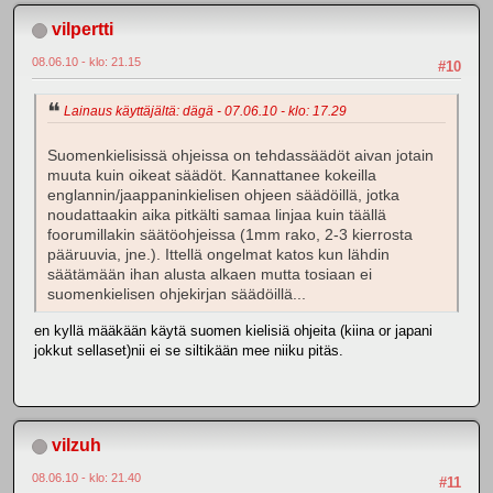
vilpertti
08.06.10 - klo: 21.15
#10
Lainaus käyttäjältä: dägä - 07.06.10 - klo: 17.29
Suomenkielisissä ohjeissa on tehdassäädöt aivan jotain
muuta kuin oikeat säädöt. Kannattanee kokeilla
englannin/jaappaninkielisen ohjeen säädöillä, jotka
noudattaakin aika pitkälti samaa linjaa kuin täällä
foorumillakin säätöohjeissa (1mm rako, 2-3 kierrosta
pääruuvia, jne.). Ittellä ongelmat katos kun lähdin
säätämään ihan alusta alkaen mutta tosiaan ei
suomenkielisen ohjekirjan säädöillä...
en kyllä määkään käytä suomen kielisiä ohjeita (kiina or japani
jokkut sellaset)nii ei se siltikään mee niiku pitäs.
vilzuh
08.06.10 - klo: 21.40
#11