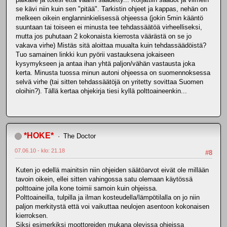
se kävi niin kuin sen "pitää". Tarkistin ohjeet ja kappas, nehän on
melkeen oikein englanninkielisessä ohjeessa (jokin 5min kääntö
suuntaan tai toiseen ei minusta tee tehdassäätöä virheelliseksi,
mutta jos puhutaan 2 kokonaista kierrosta väärästä on se jo
vakava virhe) Mistäs sitä aloittaa muualta kuin tehdassäädöistä?
Tuo samainen linkki kun pyörii vastauksena jokaiseen
kysymykseen ja antaa ihan yhtä paljon/vähän vastausta joka
kerta. Minusta tuossa minun autoni ohjeessa on suomennoksessa
selvä virhe (tai sitten tehdassäätöjä on yritetty sovittaa Suomen
oloihin?). Tällä kertaa ohjekirja tiesi kyllä polttoaineenkin...
*HOKE*
The Doctor
07.06.10 - klo: 21.18
#8
Kuten jo edellä mainitsin niin ohjeiden säätöarvot eivät ole millään
tavoin oikein, ellei sitten vahingossa satu olemaan käytössä
polttoaine jolla kone toimii samoin kuin ohjeissa.
Polttoaineilla, tulpilla ja ilman kosteudella/lämpötilalla on jo niin
paljon merkitystä että voi vaikuttaa neulojen asentoon kokonaisen
kierroksen.
Siksi esimerkiksi moottoreiden mukana olevissa ohjeissa