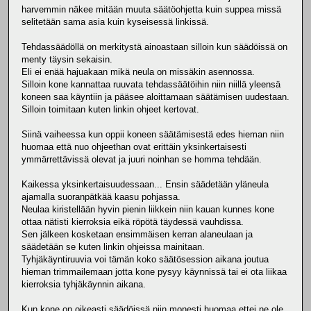
harvemmin näkee mitään muuta säätöohjetta kuin suppea missä
selitetään sama asia kuin kyseisessä linkissä.
Tehdassäädöllä on merkitystä ainoastaan silloin kun säädöissä on
menty täysin sekaisin.
Eli ei enää hajuakaan mikä neula on missäkin asennossa.
Silloin kone kannattaa ruuvata tehdassäätöihin niin niillä yleensä
koneen saa käyntiin ja pääsee aloittamaan säätämisen uudestaan.
Silloin toimitaan kuten linkin ohjeet kertovat.
Siinä vaiheessa kun oppii koneen säätämisestä edes hieman niin
huomaa että nuo ohjeethan ovat erittäin yksinkertaisesti
ymmärrettävissä olevat ja juuri noinhan se homma tehdään.
Kaikessa yksinkertaisuudessaan... Ensin säädetään yläneula
ajamalla suoranpätkää kaasu pohjassa.
Neulaa kiristellään hyvin pienin liikkein niin kauan kunnes kone
ottaa nätisti kierroksia eikä röpötä täydessä vauhdissa.
Sen jälkeen kosketaan ensimmäisen kerran alaneulaan ja
säädetään se kuten linkin ohjeissa mainitaan.
Tyhjäkäyntiruuvia voi tämän koko säätösession aikana joutua
hieman trimmailemaan jotta kone pysyy käynnissä tai ei ota liikaa
kierroksia tyhjäkäynnin aikana.
Kun kone on oikeasti säädöissä niin monesti huomaa ettei ne ole