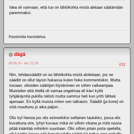
Idea oli varmaan, että tuo on lähtökohta mistä aletaan säätämään
paremmaksi.
Passiivista harrastelua
dägä
08.06.10 - klo: 22.28
#12
Niin, tehdassäädöt on se lähtökohta mistä aloitetaan, jos ne
säädöt on ollut täysin hukassa kuten hoke kommentoikin. Mutta
tosiaan, oikeiden säätöjen löytäminen on sitten vaikeampaa.
Muistelen että ittellä oli samaa ongelmaa eli kävi kyllä
tyhjäkäyntiä pukilla nätisti mutta sammui heti kun yritti lähteä
ajamaan. En kyllä muista miten sen ratkaisin. Säädöt (ja kone) on
siitä muuttunu jo aika paljon...
Olis kyl hienoa jos olis esimerkiksi sellainen taulukko, jossa olis
kuvattuna oire, lyhyt kuvaus mikä on silloin vikana ja mitä ruuvia
pitää kääntää mihinkin suuntaan. Olis silloin jotain josta opetella,
eikä tarttis toivoa sitä korvakuulolta säätävää tuttua aina paikalle