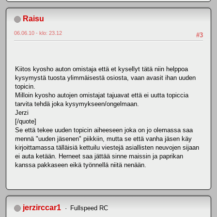
Raisu
06.06.10 - klo: 23.12
#3
Kiitos kyosho auton omistaja että et kysellyt tätä niin helppoa
kysymystä tuosta ylimmäisestä osiosta, vaan avasit ihan uuden
topicin.
Milloin kyosho autojen omistajat tajuavat että ei uutta topiccia
tarvita tehdä joka kysymykseen/ongelmaan.
Jerzi
[/quote]
Se että tekee uuden topicin aiheeseen joka on jo olemassa saa
mennä "uuden jäsenen" piikkiin, mutta se että vanha jäsen käy
kirjoittamassa tälläisiä kettuilu viestejä asiallisten neuvojen sijaan
ei auta ketään. Herneet saa jättää sinne maissin ja paprikan
kanssa pakkaseen eikä työnnellä niitä nenään.
jerzirccar1
Fullspeed RC