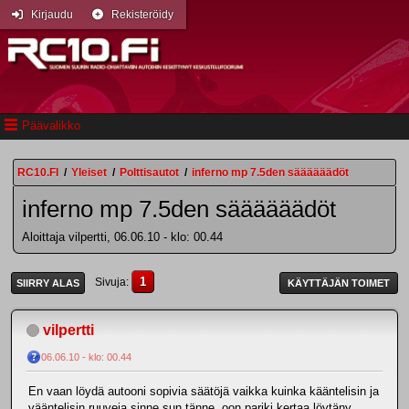
Kirjaudu
Rekisteröidy
Päävalikko
RC10.FI
/
Yleiset
/
Polttisautot
/
inferno mp 7.5den säääääädöt
inferno mp 7.5den säääääädöt
Aloittaja vilpertti, 06.06.10 - klo: 00.44
1
Sivuja
SIIRRY ALAS
KÄYTTÄJÄN TOIMET
vilpertti
06.06.10 - klo: 00.44
En vaan löydä autooni sopivia säätöjä vaikka kuinka kääntelisin ja
vääntelisin ruuveja sinne sun tänne. oon pariki kertaa löytäny