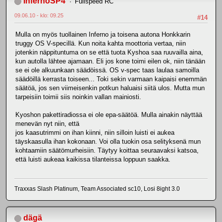
InfernoSP4
Fullspeed RC
09.06.10 - klo: 09.25
#14
Mulla on myös tuollainen Inferno ja toisena autona Honkkarin
truggy OS V-specillä. Kun noita kahta moottoria vertaa, niin
jotenkin näppituntuma on se että tuota Kyshoa saa ruuvailla aina,
kun autolla lähtee ajamaan. Eli jos kone toimi eilen ok, niin tänään
se ei ole alkuunkaan säädöissä. OS v-spec taas laulaa samoilla
säädöillä kerrasta toiseen... Toki sekin varmaan kaipaisi enemmän
säätöä, jos sen viimeisenkin potkun haluaisi siitä ulos. Mutta mun
tarpeisiin toimii siis noinkin vallan mainiosti.
Kyoshon pakettiradiossa ei ole epa-säätöä. Mulla ainakin näyttää
menevän nyt niin, että
jos kaasutrimmi on ihan kiinni, niin silloin luisti ei aukea
täyskaasulla ihan kokonaan. Voi olla tuokin osa selityksenä mun
kohtaamiin säätömurheisiin. Täytyy koittaa seuraavaksi katsoa,
että luisti aukeaa kaikissa tilanteissa loppuun saakka.
Traxxas Slash Platinum, Team Associated sc10, Losi 8ight 3.0
dägä