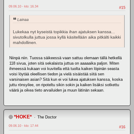
09.06.10 - klo: 16.34
#15
Lainaa
Lukekaa nyt kyseistä topikkia ihan ajatuksen kanssa...
sivutolkulla juttua jossa kyllä käsitellään aika pitkälti kaikki
mahdollinen.
Niinpä niin. Tuossa säikeessä vaan sattuu olemaan tällä hetkellä
118 sivua, joten sitä sekalaista juttua on aaaaaika paljon. Miten
ihmeessä kukaan voi kuvitella että tuolta kaiken löpinän seasta
voisi löytää oleellisen tiedon ja vielä sisäistää siitä sen
varsinaisen asian? Sitä kun ei voi lukea ajatuksen kanssa, koska
juttu rönsyilee, on ripoteltu sikin sokin ja kaiken lisäksi sotkettu
väärä ja oikea tieto arvailuiden ja muun lätinän sekaan.
*HOKE*
The Doctor
09.06.10 - klo: 17.44
#16