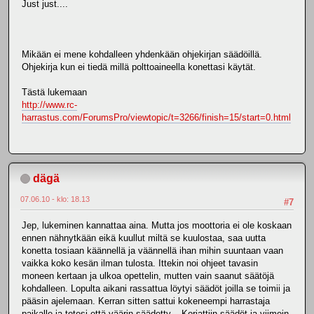
Just just....
Mikään ei mene kohdalleen yhdenkään ohjekirjan säädöillä.
Ohjekirja kun ei tiedä millä polttoaineella konettasi käytät.
Tästä lukemaan
http://www.rc-
harrastus.com/ForumsPro/viewtopic/t=3266/finish=15/start=0.html
dägä
07.06.10 - klo: 18.13
#7
Jep, lukeminen kannattaa aina. Mutta jos moottoria ei ole koskaan
ennen nähnytkään eikä kuullut miltä se kuulostaa, saa uutta
konetta tosiaan käännellä ja väännellä ihan mihin suuntaan vaan
vaikka koko kesän ilman tulosta. Ittekin noi ohjeet tavasin
moneen kertaan ja ulkoa opettelin, mutten vain saanut säätöjä
kohdalleen. Lopulta aikani rassattua löytyi säädöt joilla se toimii ja
pääsin ajelemaan. Kerran sitten sattui kokeneempi harrastaja
paikalle ja totesi että väärin säädetty... Korjattiin säädöt ja viimein