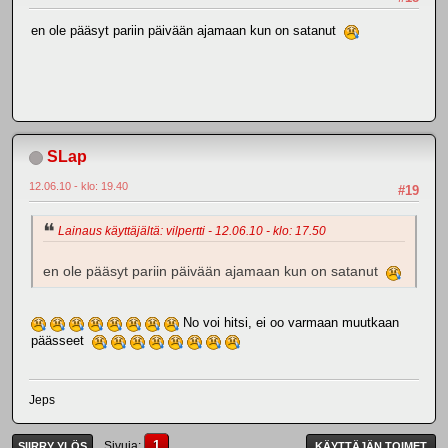
en ole pääsyt pariin päivään ajamaan kun on satanut
SLap
12.06.10 - klo: 19.40
#19
Lainaus käyttäjältä: vilpertti - 12.06.10 - klo: 17.50
en ole pääsyt pariin päivään ajamaan kun on satanut
No voi hitsi, ei oo varmaan muutkaan
päässeet
Jeps
1
Sivuja
SIIRRY YLÖS
KÄYTTÄJÄN TOIMET