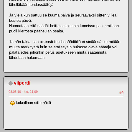
lähelläkään tehdassäätöjä.
Ja vielä kun sattuu se kuuma päivä ja seuraavaksi sitten viileä
kostea päivä.
Huomataan että säädöt heittelee joissain koneissa pahimmillaan
puoli kierrosta pääneulan osalta.
Tämän takia ihan oikeasti tehdassäädöillä ei sinäänsä ole mitään
muuta merkitystä kuin se että täysin hukassa oleva säätäjä voi
palata edes johonkin perus asetukseen mistä säätämistä
lähdetään hakemaan.
vilpertti
08.06.10 - klo: 21.09
#9
kokeillaan sitte näitä.