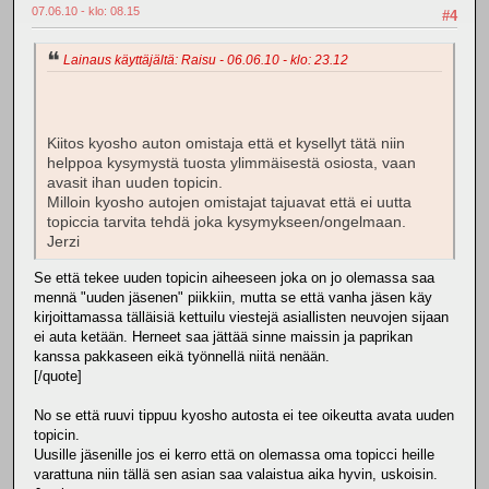
07.06.10 - klo: 08.15
#4
Lainaus käyttäjältä: Raisu - 06.06.10 - klo: 23.12
Kiitos kyosho auton omistaja että et kysellyt tätä niin
helppoa kysymystä tuosta ylimmäisestä osiosta, vaan
avasit ihan uuden topicin.
Milloin kyosho autojen omistajat tajuavat että ei uutta
topiccia tarvita tehdä joka kysymykseen/ongelmaan.
Jerzi
Se että tekee uuden topicin aiheeseen joka on jo olemassa saa
mennä "uuden jäsenen" piikkiin, mutta se että vanha jäsen käy
kirjoittamassa tälläisiä kettuilu viestejä asiallisten neuvojen sijaan
ei auta ketään. Herneet saa jättää sinne maissin ja paprikan
kanssa pakkaseen eikä työnnellä niitä nenään.
[/quote]
No se että ruuvi tippuu kyosho autosta ei tee oikeutta avata uuden
topicin.
Uusille jäsenille jos ei kerro että on olemassa oma topicci heille
varattuna niin tällä sen asian saa valaistua aika hyvin, uskoisin.