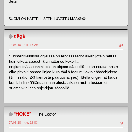
Jerzi
SUOMI ON KATEELLISTEN LUVATTU MAA😂😂
dägä
07.06.10 - klo: 17.29
#5
Suomenkielisissä ohjeissa on tehdassäädöt aivan jotain muuta
kuin oikeat säädöt. Kannattanee kokeilla
englannin/jaappaninkielisen ohjeen säädöillä, jotka noudattaakin
aika pitkälti samaa linjaa kuin täällä foorumillakin säätöohjeissa
(1mm rako, 2-3 kierrosta pääruuvia, jne.). Ittellä ongelmat katos
kun lähdin säätämään ihan alusta alkaen mutta tosiaan ei
suomenkielisen ohjekirjan säädöillä...
*HOKE*
The Doctor
07.06.10 - klo: 18.03
#6