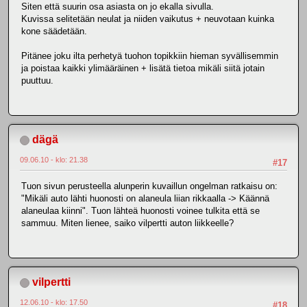
Siten että suurin osa asiasta on jo ekalla sivulla.
Kuvissa selitetään neulat ja niiden vaikutus + neuvotaan kuinka
kone säädetään.
Pitänee joku ilta perhetyä tuohon topikkiin hieman syvällisemmin
ja poistaa kaikki ylimääräinen + lisätä tietoa mikäli siitä jotain
puuttuu.
dägä
09.06.10 - klo: 21.38
#17
Tuon sivun perusteella alunperin kuvaillun ongelman ratkaisu on:
"Mikäli auto lähti huonosti on alaneula liian rikkaalla -> Käännä
alaneulaa kiinni". Tuon lähteä huonosti voinee tulkita että se
sammuu. Miten lienee, saiko vilpertti auton liikkeelle?
vilpertti
12.06.10 - klo: 17.50
#18