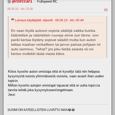
jerzirccar1
Fullspeed RC
06.06.10 - klo: 22.06
#2
Lainaus käyttäjältä: vilpertti - 06.06.10 - klo: 00.44
En vaan löydä autooni sopivia säätöjä vaikka kuinka
kääntelisin ja vääntelisin ruuveja sinne sun tänne. oon
pariki kertaa löytäny sopivat säädöt mutta kun auton
laittaa maahan renkailteen tai jarrun painaa pohjaan nii
auto sammuu. ?what? jos joku tietää asiasta nii voi
kertoo mullekki tästä viasta kiitos.
Kiitos kyosho auton omistaja että et kysellyt tätä niin helppoa
kysymystä tuosta ylimmäisestä osiosta, vaan avasit ihan uuden
topicin.
Milloin kyosho autojen omistajat tajuavat että ei uutta topiccia
tarvita tehdä joka kysymykseen/ongelmaan.
Jerzi
SUOMI ON KATEELLISTEN LUVATTU MAA😂😂