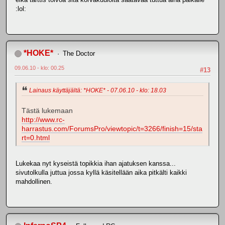
:lol:
*HOKE*
The Doctor
09.06.10 - klo: 00.25
#13
Lainaus käyttäjältä: *HOKE* - 07.06.10 - klo: 18.03
Tästä lukemaan
http://www.rc-
harrastus.com/ForumsPro/viewtopic/t=3266/finish=15/sta
rt=0.html
Lukekaa nyt kyseistä topikkia ihan ajatuksen kanssa...
sivutolkulla juttua jossa kyllä käsitellään aika pitkälti kaikki
mahdollinen.