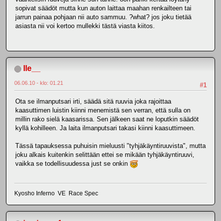
sopivat säädöt mutta kun auton laittaa maahan renkailteen tai
jarrun painaa pohjaan nii auto sammuu. ?what? jos joku tietää
asiasta nii voi kertoo mullekki tästä viasta kiitos.
Ile__
06.06.10 - klo: 01.21
#1
Ota se ilmanputsari irti, säädä sitä ruuvia joka rajoittaa
kaasuttimen luistin kiinni menemistä sen verran, että sulla on
millin rako sielä kaasarissa. Sen jälkeen saat ne loputkin säädöt
kyllä kohilleen. Ja laita ilmanputsari takasi kiinni kaasuttimeen.
Tässä tapauksessa puhuisin mieluusti "tyhjäkäyntiruuvista", mutta
joku alkais kuitenkin selittään ettei se mikään tyhjäkäyntiruuvi,
vaikka se todellisuudessa just se onkin
Kyosho Inferno VE Race Spec