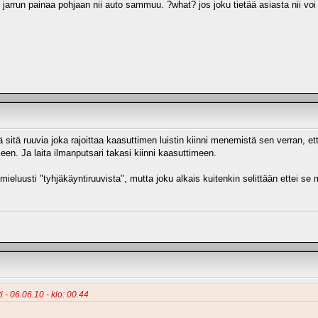
 jarrun painaa pohjaan nii auto sammuu. ?what? jos joku tietää asiasta nii voi 
ä sitä ruuvia joka rajoittaa kaasuttimen luistin kiinni menemistä sen verran, et
leen. Ja laita ilmanputsari takasi kiinni kaasuttimeen.
eluusti "tyhjäkäyntiruuvista", mutta joku alkais kuitenkin selittään ettei se 
ti - 06.06.10 - klo: 00.44