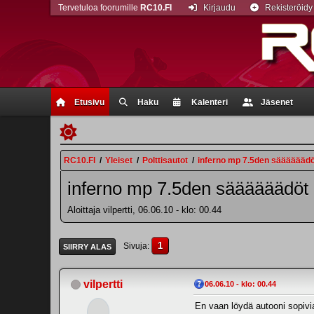
Tervetuloa foorumille
RC10.FI
Kirjaudu
Rekisteröidy
Etusivu
Haku
Kalenteri
Jäsenet
RC10.FI
/
Yleiset
/
Polttisautot
/
inferno mp 7.5den säääääädö
inferno mp 7.5den säääääädöt
Aloittaja vilpertti, 06.06.10 - klo: 00.44
1
Sivuja
SIIRRY ALAS
vilpertti
06.06.10 - klo: 00.44
En vaan löydä autooni sopivia