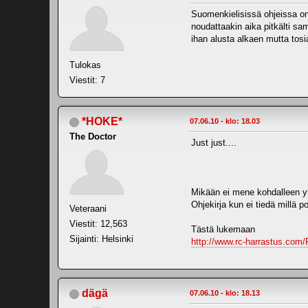
Suomenkielisissä ohjeissa on
noudattaakin aika pitkälti sa
ihan alusta alkaen mutta tosi
Tulokas
Viestit: 7
*HOKE*
07.06.10 - klo: 18.03
The Doctor
Just just....
Mikään ei mene kohdalleen yh
Ohjekirja kun ei tiedä millä po
Veteraani
Viestit: 12,563
Tästä lukemaan
Sijainti: Helsinki
http://www.rc-harrastus.com/
dägä
07.06.10 - klo: 18.13