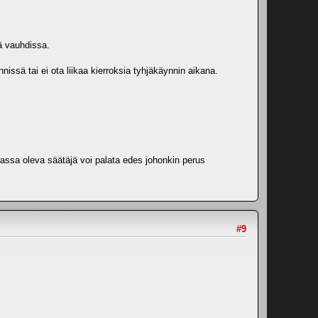
sä vauhdissa.
ssä tai ei ota liikaa kierroksia tyhjäkäynnin aikana.
kassa oleva säätäjä voi palata edes johonkin perus
#9