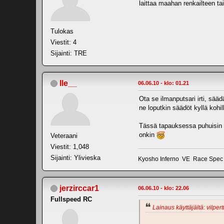
laittaa maahan renkailteen tai
Tulokas
Viestit: 4
Sijainti: TRE
Ile__
06.06.10 - klo: 01.21
Ota se ilmanputsari irti, sääd
ne loputkin säädöt kyllä kohil
Tässä tapauksessa puhuisin mi
onkin
Veteraani
Viestit: 1,048
Sijainti: Ylivieska
Kyosho Inferno VE Race Spec
jerzirccar1
06.06.10 - klo: 22.06
Fullspeed RC
Lainaus käyttäjältä: vilpert