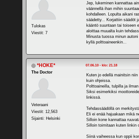
Jep, lukeminen kannattaa ain
väännellä ihan mihin suuntaan
kohdalleen. Lopulta aikani ras
säädetty... Korjattiin säädöt
kääntö suuntaan tai toiseen e
Tulokas
aloittaa muualta kuin tehdas
Viestit: 7
Minusta tuossa minun autoni o
kyllä polttoaineenkin...
*HOKE*
07.06.10 - klo: 21.18
The Doctor
Kuten jo edellä mainitsin niin
kuin ohjeissa.
Polttoaineilla, tulpilla ja il
Siksi esimerkiksi moottorei
linkissä.
Veteraani
Tehdassäädöllä on merkitystä
Viestit: 12,563
Eli ei enää hajuakaan mikä 
Sijainti: Helsinki
Silloin kone kannattaa ruuva
Silloin toimitaan kuten linkin 
Siinä vaiheessa kun oppii ko