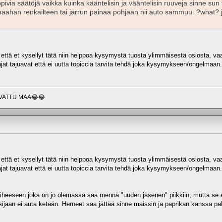
ivia säätöjä vaikka kuinka kääntelisin ja vääntelisin ruuveja sinne sun
aahan renkailteen tai jarrun painaa pohjaan nii auto sammuu. ?what? jos
että et kysellyt tätä niin helppoa kysymystä tuosta ylimmäisestä osiosta, vaa
jat tajuavat että ei uutta topiccia tarvita tehdä joka kysymykseen/ongelmaan.
VATTU MAA😂😂
että et kysellyt tätä niin helppoa kysymystä tuosta ylimmäisestä osiosta, vaa
jat tajuavat että ei uutta topiccia tarvita tehdä joka kysymykseen/ongelmaan.
iheeseen joka on jo olemassa saa mennä "uuden jäsenen" piikkiin, mutta se ett
 sijaan ei auta ketään. Herneet saa jättää sinne maissin ja paprikan kanssa p