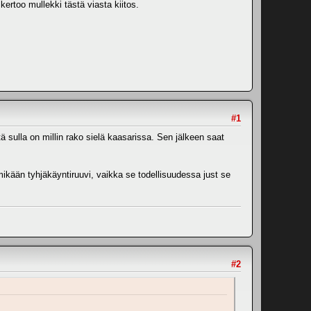
kertoo mullekki tästä viasta kiitos.
#1
tä sulla on millin rako sielä kaasarissa. Sen jälkeen saat
mikään tyhjäkäyntiruuvi, vaikka se todellisuudessa just se
#2