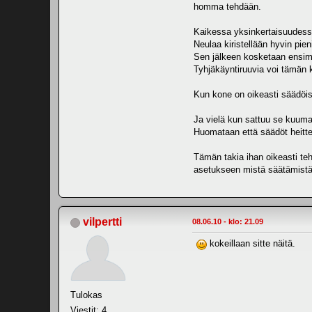
homma tehdään.
Kaikessa yksinkertaisuudess
Neulaa kiristellään hyvin pie
Sen jälkeen kosketaan ensimm
Tyhjäkäyntiruuvia voi tämän 
Kun kone on oikeasti säädöis
Ja vielä kun sattuu se kuuma 
Huomataan että säädöt heitte
Tämän takia ihan oikeasti te
asetukseen mistä säätämist
vilpertti
08.06.10 - klo: 21.09
kokeillaan sitte näitä.
Tulokas
Viestit: 4