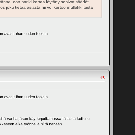
 tänne. oon pariki kertaa löytäny sopivat säädöt
 joku tietää asiasta nii voi kertoo mullekki tästä
n avasit ihan uuden topicin.
#3
n avasit ihan uuden topicin.
ä vanha jäsen käy kirjoittamassa tälläisiä kettuilu
akkaseen eikä työnnellä niitä nenään.