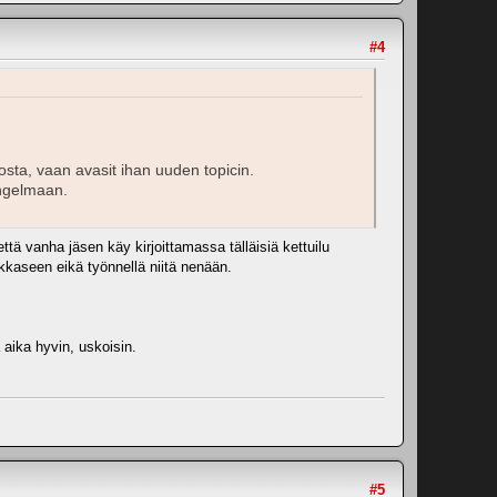
#4
osta, vaan avasit ihan uuden topicin.
ongelmaan.
ä vanha jäsen käy kirjoittamassa tälläisiä kettuilu
akkaseen eikä työnnellä niitä nenään.
a aika hyvin, uskoisin.
#5