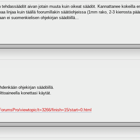
 tehdassäädöt aivan jotain muuta kuin oikeat säädöt. Kannattanee kokeilla eng
maa linjaa kuin täällä foorumillakin säätöohjeissa (1mm rako, 2-3 kierrosta pää
aan ei suomenkielisen ohjekirjan säädöillä...
denkään ohjekirjan säädöillä.
lttoaineella konettasi käytät.
ForumsPro/viewtopic/t=3266/finish=15/start=0.html