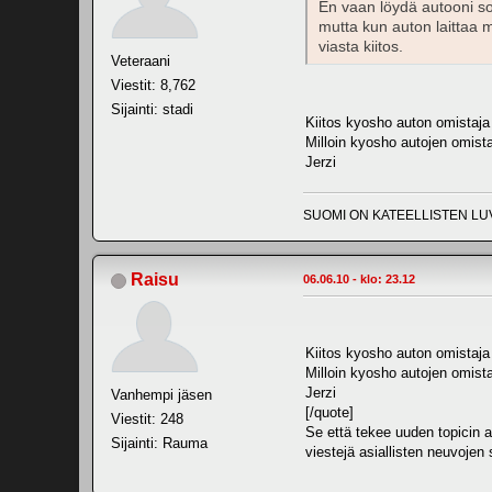
En vaan löydä autooni sop
mutta kun auton laittaa m
viasta kiitos.
Veteraani
Viestit: 8,762
Sijainti: stadi
Kiitos kyosho auton omistaja 
Milloin kyosho autojen omista
Jerzi
SUOMI ON KATEELLISTEN LU
Raisu
06.06.10 - klo: 23.12
Kiitos kyosho auton omistaja 
Milloin kyosho autojen omista
Jerzi
Vanhempi jäsen
[/quote]
Viestit: 248
Se että tekee uuden topicin a
Sijainti: Rauma
viestejä asiallisten neuvojen