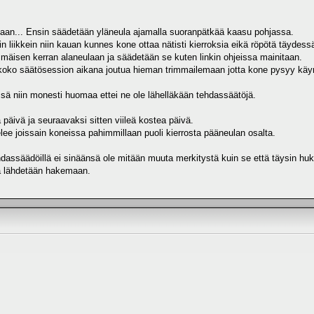
aan... Ensin säädetään yläneula ajamalla suoranpätkää kaasu pohjassa.
nin liikkein niin kauan kunnes kone ottaa nätisti kierroksia eikä röpötä täydes
äisen kerran alaneulaan ja säädetään se kuten linkin ohjeissa mainitaan.
koko säätösession aikana joutua hieman trimmailemaan jotta kone pysyy käynni
sä niin monesti huomaa ettei ne ole lähelläkään tehdassäätöjä.
päivä ja seuraavaksi sitten viileä kostea päivä.
lee joissain koneissa pahimmillaan puoli kierrosta pääneulan osalta.
hdassäädöillä ei sinäänsä ole mitään muuta merkitystä kuin se että täysin hu
ä lähdetään hakemaan.