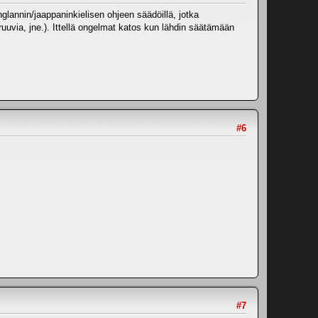
lannin/jaappaninkielisen ohjeen säädöillä, jotka
ruuvia, jne.). Ittellä ongelmat katos kun lähdin säätämään
#6
#7