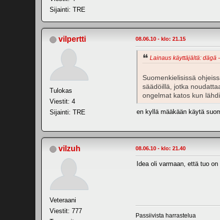
Sijainti: TRE
vilpertti
08.06.10 - klo: 21.15
Lainaus käyttäjältä: dägä -
Suomenkielisissä ohjeiss
säädöillä, jotka noudattaa
Tulokas
ongelmat katos kun lähdi
Viestit: 4
en kyllä määkään käytä suomen 
Sijainti: TRE
vilzuh
08.06.10 - klo: 21.40
Idea oli varmaan, että tuo o
Veteraani
Viestit: 777
Passiivista harrastelua