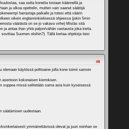
kuulostaa, saa uutta konetta tosiaan käännellä ja
taan ja ulkoa opettelin, mutten vain saanut säätöjä
kokeneempi harrastaja paikalle ja totesi että väärin
 melkeen oikein englanninkielisessä ohjeessa (jokin 5min
errosta väärästä on se jo vakava virhe) Mistäs sitä
 ja antaa ihan yhtä paljon/vähän vastausta joka kerta.
ovittaa Suomen oloihin?). Tällä kertaa ohjekirja tiesi
#8
atu olemaan käytössä polttoaine jolla kone toimii samoin
ojen asentoon kokonaisen kierroksen.
in suppea missä selitetään sama asia kuin kyseisessä
aan säätämisen uudestaan.
ksinkertaisesti ymmärrettävissä olevat ja juuri noinhan se