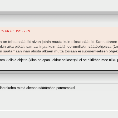
 07.06.10 - klo: 17.29
a on tehdassäädöt aivan jotain muuta kuin oikeat säädöt. Kannattanee 
kin aika pitkälti samaa linjaa kuin täällä foorumillakin säätöohjeissa (1m
n säätämään ihan alusta alkaen mutta tosiaan ei suomenkielisen ohjekir
kielisiä ohjeita (kiina or japani jokkut sellaset)nii ei se siltikään mee niiku 
n lähtökohta mistä aletaan säätämään paremmaksi.