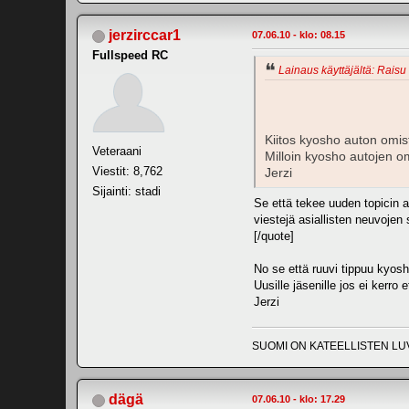
jerzirccar1
07.06.10 - klo: 08.15
Fullspeed RC
Lainaus käyttäjältä: Raisu 
Kiitos kyosho auton omist
Veteraani
Milloin kyosho autojen om
Viestit: 8,762
Jerzi
Sijainti: stadi
Se että tekee uuden topicin a
viestejä asiallisten neuvojen
[/quote]
No se että ruuvi tippuu kyosh
Uusille jäsenille jos ei kerro
Jerzi
SUOMI ON KATEELLISTEN LU
dägä
07.06.10 - klo: 17.29