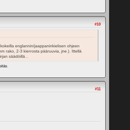
#10
kokeilla englannin/jaappaninkielisen ohjeen
m rako, 2-3 kierrosta pääruuvia, jne.). Ittellä
jan säädöillä...
pitäs.
#11