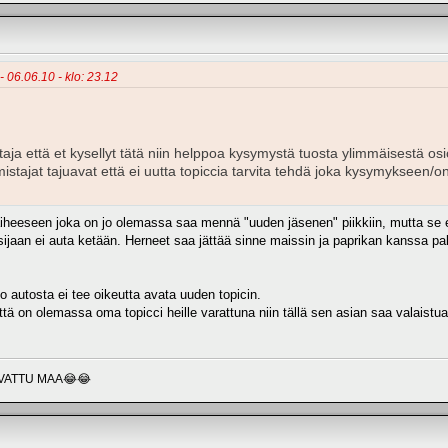
- 06.06.10 - klo: 23.12
aja että et kysellyt tätä niin helppoa kysymystä tuosta ylimmäisestä osi
istajat tajuavat että ei uutta topiccia tarvita tehdä joka kysymykseen/
iheeseen joka on jo olemassa saa mennä "uuden jäsenen" piikkiin, mutta se ett
 sijaan ei auta ketään. Herneet saa jättää sinne maissin ja paprikan kanssa p
o autosta ei tee oikeutta avata uuden topicin.
 että on olemassa oma topicci heille varattuna niin tällä sen asian saa valaistu
VATTU MAA😂😂