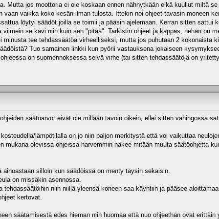
a. Mutta jos moottoria ei ole koskaan ennen nähnytkään eikä kuullut miltä se 
 vaan vaikka koko kesän ilman tulosta. Ittekin noi ohjeet tavasin moneen ker
sattua löytyi säädöt joilla se toimii ja pääsin ajelemaan. Kerran sitten sattui 
 ja viimein se kävi niin kuin sen "pitää". Tarkistin ohjeet ja kappas, nehän on
i minusta tee tehdassäätöä virheelliseksi, mutta jos puhutaan 2 kokonaista ki
säädöistä? Tuo samainen linkki kun pyörii vastauksena jokaiseen kysymykseen
hjeessa on suomennoksessa selvä virhe (tai sitten tehdassäätöjä on yritetty s
 ohjeiden säätöarvot eivät ole millään tavoin oikein, ellei sitten vahingossa s
man kosteudella/lämpötilalla on jo niin paljon merkitystä että voi vaikuttaa neul
den mukana olevissa ohjeissa harvemmin näkee mitään muuta säätöohjetta ku
 ainoastaan silloin kun säädöissä on menty täysin sekaisin.
neula on missäkin asennossa.
ta tehdassäätöihin niin niillä yleensä koneen saa käyntiin ja pääsee aloittam
ohjeet kertovat.
neen säätämisestä edes hieman niin huomaa että nuo ohjeethan ovat erittäin y