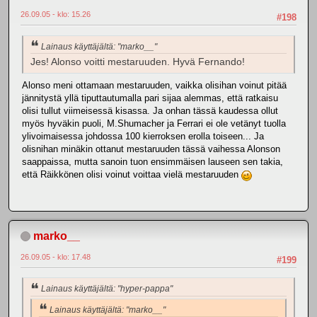
26.09.05 - klo: 15.26
#198
Lainaus käyttäjältä: "marko__"
Jes! Alonso voitti mestaruuden. Hyvä Fernando!
Alonso meni ottamaan mestaruuden, vaikka olisihan voinut pitää
jännitystä yllä tiputtautumalla pari sijaa alemmas, että ratkaisu
olisi tullut viimeisessä kisassa. Ja onhan tässä kaudessa ollut
myös hyväkin puoli, M.Shumacher ja Ferrari ei ole vetänyt tuolla
ylivoimaisessa johdossa 100 kierroksen erolla toiseen... Ja
olisnihan minäkin ottanut mestaruuden tässä vaihessa Alonson
saappaissa, mutta sanoin tuon ensimmäisen lauseen sen takia,
että Räikkönen olisi voinut voittaa vielä mestaruuden
marko__
26.09.05 - klo: 17.48
#199
Lainaus käyttäjältä: "hyper-pappa"
Lainaus käyttäjältä: "marko__"