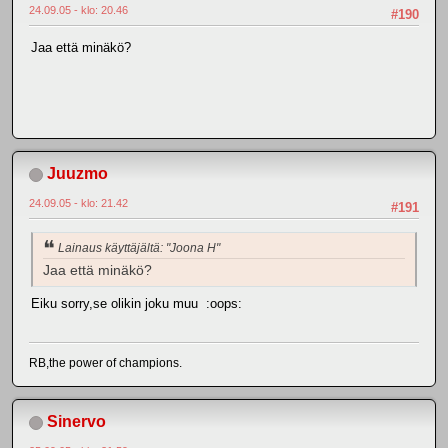
24.09.05 - klo: 20.46
#190
Jaa että minäkö?
Juuzmo
24.09.05 - klo: 21.42
#191
Lainaus käyttäjältä: "Joona H"
Jaa että minäkö?
Eiku sorry,se olikin joku muu :oops:
RB,the power of champions.
Sinervo