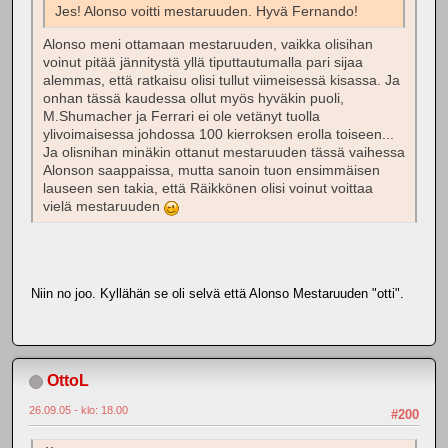
Jes! Alonso voitti mestaruuden. Hyvä Fernando!
Alonso meni ottamaan mestaruuden, vaikka olisihan
voinut pitää jännitystä yllä tiputtautumalla pari sijaa
alemmas, että ratkaisu olisi tullut viimeisessä kisassa. Ja
onhan tässä kaudessa ollut myös hyväkin puoli,
M.Shumacher ja Ferrari ei ole vetänyt tuolla
ylivoimaisessa johdossa 100 kierroksen erolla toiseen...
Ja olisnihan minäkin ottanut mestaruuden tässä vaihessa
Alonson saappaissa, mutta sanoin tuon ensimmäisen
lauseen sen takia, että Räikkönen olisi voinut voittaa
vielä mestaruuden
Niin no joo. Kyllähän se oli selvä että Alonso Mestaruuden "otti".
OttoL
26.09.05 - klo: 18.00
#200