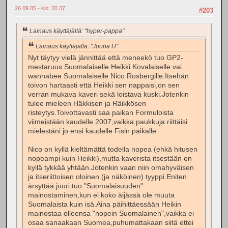
26.09.05 - klo: 20.37
#203
Lainaus käyttäjältä: "hyper-pappa"
Lainaus käyttäjältä: "Joona H"
Nyt täytyy vielä jännittää että meneekö tuo GP2-
mestaruus Suomalaiselle Heikki Kovalaiselle vai
wannabee Suomalaiselle Nico Rosbergille.Itsehän
toivon hartaasti että Heikki sen nappaisi,on sen
verran mukava kaveri sekä loistava kuski.Jotenkin
tulee mieleen Häkkisen ja Räikkösen
risteytys.Toivottavasti saa paikan Formuloista
viimeistään kaudelle 2007,vaikka paukkuja riittäisi
mielestäni jo ensi kaudelle Fisin paikalle.
Nico on kyllä kieltämättä todella nopea (ehkä hitusen
nopeampi kuin Heikki),mutta kaverista itsestään en
kyllä tykkää yhtään.Jotenkin vaan niin omahyväisen
ja itseriittoisen oloinen (ja näköinen) tyyppi.Eniten
ärsyttää juuri tuo "Suomalaisuuden"
mainostaminen,kun ei koko äijässä ole muuta
Suomalaista kuin isä.Aina päihittäessään Heikin
mainostaa olleensa "nopein Suomalainen",vaikka ei
osaa sanaakaan Suomea,puhumattakaan siitä ettei