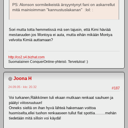
PS: Alonson sormileikeistä ärsyyntynyt fani on askarrellut
mitä mainioimman "kannustuslakanan" :lol: :
Sori mutta totta hemmetissä mä sen tajusin, että Kimi häviää
mestaruuden jos Montoya ei auta, mutta eihän mikään Montya
velvoita Kimiä auttamaan?
http://co2.s4.bizhat.com
Suomalainen ConquerOnline-yhteisö. Tervetuloa! :)
Joona H
24.09.05 - klo: 20.32
#187
Voi turkanen,Räikkönen tuli ekaan mutkaan renkaat sauhuen ja
päätyi viitosruutuun!
Onneks sieltä on ihan hyvä lähteä hakemaan voittoa
huomiselta,ellei tuohon renkaaseen tullut flat spottia.........mehän
tiedetään mitä silloin voi käydä!