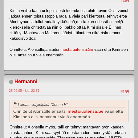
#194
Kimin voitto kariutui lopullisesti kierroksella ohitettaviin.Olisi voinut
jatkaa ennen toista stoppia radalla vielä pari kierrosta=tehnyt eroa
Montoyaan ja tullut radalle ykkösenä,mutta kun edessä oli neljä
kierroksella ohitettavaa niin oli pakko ottaa Kimi sisälle.Ei ihan
riittänyt Montoyaan.McLaren jäädytti tilanteen eikä riskeerannut
kaksoisvoittoa.
Onnittelut Alonsolle,ansaitsi
mestaruutensa.Se
vaan että Kimi sen
olisi ansainnut vielä enemmän.
Hermanni
25.09.05 - klo: 22.51
#195
Lainaus käyttäjältä: "Joona H"
Onnittelut Alonsolle,ansaitsi
mestaruutensa.Se
vaan että
Kimi sen olisi ansainnut vielä enemmän.
Onnittelut Alonsolle myös, talli on tehnyt mahtavan työn kauden
alusta lähtien, Kimi saa syyttää mestaruuden menetystä surkean