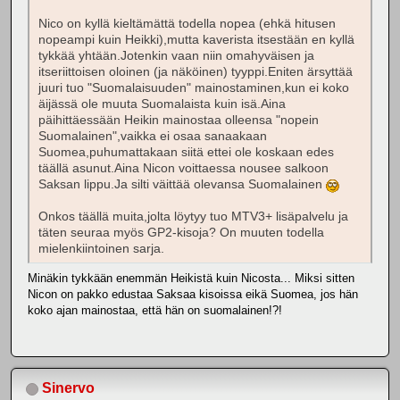
Nico on kyllä kieltämättä todella nopea (ehkä hitusen
nopeampi kuin Heikki),mutta kaverista itsestään en kyllä
tykkää yhtään.Jotenkin vaan niin omahyväisen ja
itseriittoisen oloinen (ja näköinen) tyyppi.Eniten ärsyttää
juuri tuo "Suomalaisuuden" mainostaminen,kun ei koko
äijässä ole muuta Suomalaista kuin isä.Aina
päihittäessään Heikin mainostaa olleensa "nopein
Suomalainen",vaikka ei osaa sanaakaan
Suomea,puhumattakaan siitä ettei ole koskaan edes
täällä asunut.Aina Nicon voittaessa nousee salkoon
Saksan lippu.Ja silti väittää olevansa Suomalainen
Onkos täällä muita,jolta löytyy tuo MTV3+ lisäpalvelu ja
täten seuraa myös GP2-kisoja? On muuten todella
mielenkiintoinen sarja.
Minäkin tykkään enemmän Heikistä kuin Nicosta... Miksi sitten
Nicon on pakko edustaa Saksaa kisoissa eikä Suomea, jos hän
koko ajan mainostaa, että hän on suomalainen!?!
Sinervo