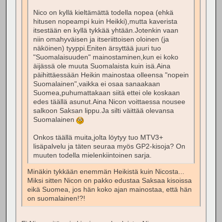
Nico on kyllä kieltämättä todella nopea (ehkä
hitusen nopeampi kuin Heikki),mutta kaverista
itsestään en kyllä tykkää yhtään.Jotenkin vaan
niin omahyväisen ja itseriittoisen oloinen (ja
näköinen) tyyppi.Eniten ärsyttää juuri tuo
"Suomalaisuuden" mainostaminen,kun ei koko
äijässä ole muuta Suomalaista kuin isä.Aina
päihittäessään Heikin mainostaa olleensa "nopein
Suomalainen",vaikka ei osaa sanaakaan
Suomea,puhumattakaan siitä ettei ole koskaan
edes täällä asunut.Aina Nicon voittaessa nousee
salkoon Saksan lippu.Ja silti väittää olevansa
Suomalainen
Onkos täällä muita,jolta löytyy tuo MTV3+
lisäpalvelu ja täten seuraa myös GP2-kisoja? On
muuten todella mielenkiintoinen sarja.
Minäkin tykkään enemmän Heikistä kuin Nicosta...
Miksi sitten Nicon on pakko edustaa Saksaa kisoissa
eikä Suomea, jos hän koko ajan mainostaa, että hän
on suomalainen!?!