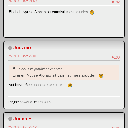
25.09.05 - klo: 21.59
#192
Ei ei ei! Nyt se Alonso sit varmisti mestaruuden
Juuzmo
25.09.05 - klo: 22.01
#193
Lainaus käyttäjältä: "Sinervo"
Ei ei ei! Nyt se Alonso sit varmisti mestaruuden
Voi terve,räikkönen jäi kakkoseksi
RB,the power of champions.
Joona H
25.09.05 - klo: 22.12