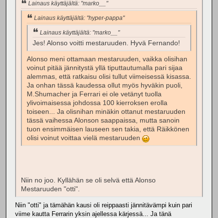
Lainaus käyttäjältä: "marko__"
Lainaus käyttäjältä: "hyper-pappa"
Lainaus käyttäjältä: "marko__"
Jes! Alonso voitti mestaruuden. Hyvä Fernando!
Alonso meni ottamaan mestaruuden, vaikka olisihan
voinut pitää jännitystä yllä tiputtautumalla pari sijaa
alemmas, että ratkaisu olisi tullut viimeisessä kisassa.
Ja onhan tässä kaudessa ollut myös hyväkin puoli,
M.Shumacher ja Ferrari ei ole vetänyt tuolla
ylivoimaisessa johdossa 100 kierroksen erolla
toiseen... Ja olisnihan minäkin ottanut mestaruuden
tässä vaihessa Alonson saappaissa, mutta sanoin
tuon ensimmäisen lauseen sen takia, että Räikkönen
olisi voinut voittaa vielä mestaruuden
Niin no joo. Kyllähän se oli selvä että Alonso
Mestaruuden "otti".
Niin "otti" ja tämähän kausi oli reippaasti jännitävämpi kuin pari
viime kautta Ferrarin yksin ajellessa kärjessä... Ja tänä