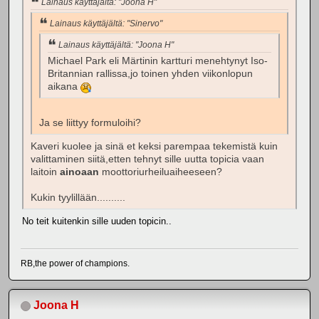
Lainaus käyttäjältä: "Joona H"
Lainaus käyttäjältä: "Sinervo"
Lainaus käyttäjältä: "Joona H"
Michael Park eli Märtinin kartturi menehtynyt Iso-
Britannian rallissa,jo toinen yhden viikonlopun
aikana
Ja se liittyy formuloihi?
Kaveri kuolee ja sinä et keksi parempaa tekemistä kuin
valittaminen siitä,etten tehnyt sille uutta topicia vaan
laitoin
ainoaan
moottoriurheiluaiheeseen?
Kukin tyylillään..........
No teit kuitenkin sille uuden topicin..
RB,the power of champions.
Joona H