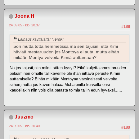
Joona H
24.09.05 - klo: 20.37
#188
Lainaus käyttäjältä: "TeroK"
Sori mutta totta hemmetissä mä sen tajusin, että Kimi
häviää mestaruuden jos Montoya ei auta, mutta eihän
mikään Montya velvoita Kimiä auttamaan?
No jos tajusit,niin miksi sitten kysyt? Eikö kuljettajamestaruuden
pelaaminen omalle tallikaverille ole ihan riittävä peruste Kimin
auttamiselle? Eihän mikään Montoyaa varsinaisesti velvoita
siihen,mutta jos kaveri haluaa McLarenilla kurvailla ensi
kaudellakin niin vois olla parasta toimia tallin edun hyväksi......
Juuzmo
24.09.05 - klo: 20.40
#189