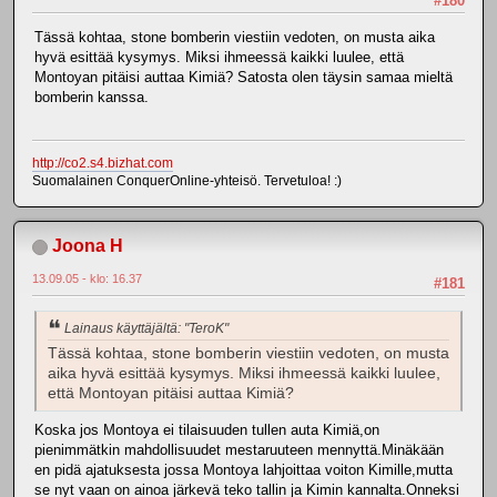
#180
Tässä kohtaa, stone bomberin viestiin vedoten, on musta aika
hyvä esittää kysymys. Miksi ihmeessä kaikki luulee, että
Montoyan pitäisi auttaa Kimiä? Satosta olen täysin samaa mieltä
bomberin kanssa.
http://co2.s4.bizhat.com
Suomalainen ConquerOnline-yhteisö. Tervetuloa! :)
Joona H
13.09.05 - klo: 16.37
#181
Lainaus käyttäjältä: "TeroK"
Tässä kohtaa, stone bomberin viestiin vedoten, on musta
aika hyvä esittää kysymys. Miksi ihmeessä kaikki luulee,
että Montoyan pitäisi auttaa Kimiä?
Koska jos Montoya ei tilaisuuden tullen auta Kimiä,on
pienimmätkin mahdollisuudet mestaruuteen mennyttä.Minäkään
en pidä ajatuksesta jossa Montoya lahjoittaa voiton Kimille,mutta
se nyt vaan on ainoa järkevä teko tallin ja Kimin kannalta.Onneksi