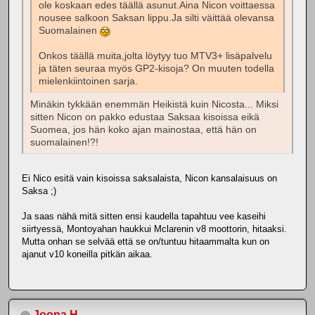
ole koskaan edes täällä asunut.Aina Nicon voittaessa
nousee salkoon Saksan lippu.Ja silti väittää olevansa
Suomalainen
Onkos täällä muita,jolta löytyy tuo MTV3+ lisäpalvelu
ja täten seuraa myös GP2-kisoja? On muuten todella
mielenkiintoinen sarja.
Minäkin tykkään enemmän Heikistä kuin Nicosta... Miksi
sitten Nicon on pakko edustaa Saksaa kisoissa eikä
Suomea, jos hän koko ajan mainostaa, että hän on
suomalainen!?!
Ei Nico esitä vain kisoissa saksalaista, Nicon kansalaisuus on
Saksa ;)
Ja saas nähä mitä sitten ensi kaudella tapahtuu vee kaseihi
siirtyessä, Montoyahan haukkui Mclarenin v8 moottorin, hitaaksi.
Mutta onhan se selvää että se on/tuntuu hitaammalta kun on
ajanut v10 koneilla pitkän aikaa.
Joona H