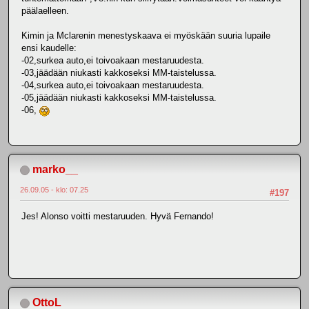
päälaelleen.
Kimin ja Mclarenin menestyskaava ei myöskään suuria lupaile
ensi kaudelle:
-02,surkea auto,ei toivoakaan mestaruudesta.
-03,jäädään niukasti kakkoseksi MM-taistelussa.
-04,surkea auto,ei toivoakaan mestaruudesta.
-05,jäädään niukasti kakkoseksi MM-taistelussa.
-06,
marko__
26.09.05 - klo: 07.25
#197
Jes! Alonso voitti mestaruuden. Hyvä Fernando!
OttoL