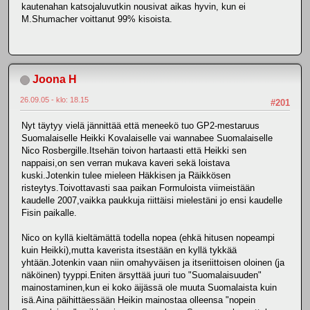
kautenahan katsojaluvutkin nousivat aikas hyvin, kun ei
M.Shumacher voittanut 99% kisoista.
Joona H
26.09.05 - klo: 18.15
#201
Nyt täytyy vielä jännittää että meneekö tuo GP2-mestaruus
Suomalaiselle Heikki Kovalaiselle vai wannabee Suomalaiselle
Nico Rosbergille.Itsehän toivon hartaasti että Heikki sen
nappaisi,on sen verran mukava kaveri sekä loistava
kuski.Jotenkin tulee mieleen Häkkisen ja Räikkösen
risteytys.Toivottavasti saa paikan Formuloista viimeistään
kaudelle 2007,vaikka paukkuja riittäisi mielestäni jo ensi kaudelle
Fisin paikalle.
Nico on kyllä kieltämättä todella nopea (ehkä hitusen nopeampi
kuin Heikki),mutta kaverista itsestään en kyllä tykkää
yhtään.Jotenkin vaan niin omahyväisen ja itseriittoisen oloinen (ja
näköinen) tyyppi.Eniten ärsyttää juuri tuo "Suomalaisuuden"
mainostaminen,kun ei koko äijässä ole muuta Suomalaista kuin
isä.Aina päihittäessään Heikin mainostaa olleensa "nopein