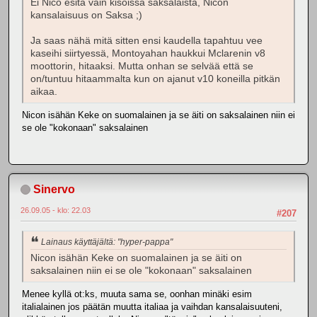
Ei Nico esitä vain kisoissa saksalaista, Nicon
kansalaisuus on Saksa ;)
Ja saas nähä mitä sitten ensi kaudella tapahtuu vee
kaseihi siirtyessä, Montoyahan haukkui Mclarenin v8
moottorin, hitaaksi. Mutta onhan se selvää että se
on/tuntuu hitaammalta kun on ajanut v10 koneilla pitkän
aikaa.
Nicon isähän Keke on suomalainen ja se äiti on saksalainen niin ei
se ole "kokonaan" saksalainen
Sinervo
26.09.05 - klo: 22.03
#207
Lainaus käyttäjältä: "hyper-pappa"
Nicon isähän Keke on suomalainen ja se äiti on
saksalainen niin ei se ole "kokonaan" saksalainen
Menee kyllä ot:ks, muuta sama se, oonhan minäki esim
italialainen jos päätän muutta italiaa ja vaihdan kansalaisuuteni,