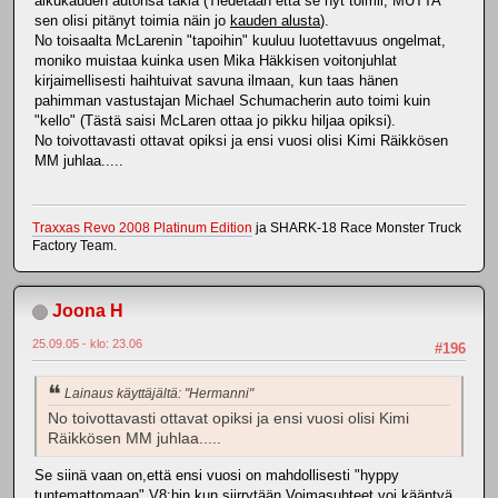
alkukauden autonsa takia (Tiedetään että se nyt toimii, MUTTA
sen olisi pitänyt toimia näin jo
kauden alusta
).
No toisaalta McLarenin "tapoihin" kuuluu luotettavuus ongelmat,
moniko muistaa kuinka usen Mika Häkkisen voitonjuhlat
kirjaimellisesti haihtuivat savuna ilmaan, kun taas hänen
pahimman vastustajan Michael Schumacherin auto toimi kuin
"kello" (Tästä saisi McLaren ottaa jo pikku hiljaa opiksi).
No toivottavasti ottavat opiksi ja ensi vuosi olisi Kimi Räikkösen
MM juhlaa.....
Traxxas Revo 2008 Platinum Edition
ja SHARK-18 Race Monster Truck
Factory Team.
Joona H
25.09.05 - klo: 23.06
#196
Lainaus käyttäjältä: "Hermanni"
No toivottavasti ottavat opiksi ja ensi vuosi olisi Kimi
Räikkösen MM juhlaa.....
Se siinä vaan on,että ensi vuosi on mahdollisesti "hyppy
tuntemattomaan",V8:hin kun siirrytään.Voimasuhteet voi kääntyä