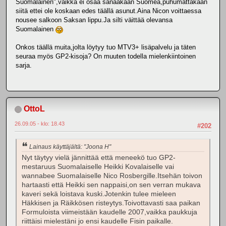
Suomalainen",vaikka ei osaa sanaakaan Suomea,puhumattakaan
siitä ettei ole koskaan edes täällä asunut.Aina Nicon voittaessa
nousee salkoon Saksan lippu.Ja silti väittää olevansa
Suomalainen
Onkos täällä muita,jolta löytyy tuo MTV3+ lisäpalvelu ja täten
seuraa myös GP2-kisoja? On muuten todella mielenkiintoinen
sarja.
OttoL
26.09.05 - klo: 18.43
#202
Lainaus käyttäjältä: "Joona H"
Nyt täytyy vielä jännittää että meneekö tuo GP2-
mestaruus Suomalaiselle Heikki Kovalaiselle vai
wannabee Suomalaiselle Nico Rosbergille.Itsehän toivon
hartaasti että Heikki sen nappaisi,on sen verran mukava
kaveri sekä loistava kuski.Jotenkin tulee mieleen
Häkkisen ja Räikkösen risteytys.Toivottavasti saa paikan
Formuloista viimeistään kaudelle 2007,vaikka paukkuja
riittäisi mielestäni jo ensi kaudelle Fisin paikalle.