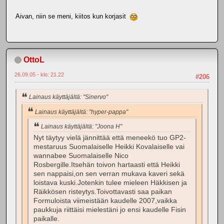
Aivan, niin se meni, kiitos kun korjasit
OttoL
26.09.05 - klo: 21.22
#206
Lainaus käyttäjältä: "Sinervo"
Lainaus käyttäjältä: "hyper-pappa"
Lainaus käyttäjältä: "Joona H"
Nyt täytyy vielä jännittää että meneekö tuo GP2-
mestaruus Suomalaiselle Heikki Kovalaiselle vai
wannabee Suomalaiselle Nico
Rosbergille.Itsehän toivon hartaasti että Heikki
sen nappaisi,on sen verran mukava kaveri sekä
loistava kuski.Jotenkin tulee mieleen Häkkisen ja
Räikkösen risteytys.Toivottavasti saa paikan
Formuloista viimeistään kaudelle 2007,vaikka
paukkuja riittäisi mielestäni jo ensi kaudelle Fisin
paikalle.