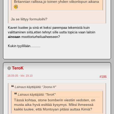
Britannian rallissa,jo toinen yhden viikonlopun aikana
Ja se liittyy formuloihi?
Kaveri kuolee ja sinä et keksi parempaa tekemistä kuin
valittaminen siitä,etten tehnyt sille uutta topicia vaan laitoin
ainoaan
moottoriurheiluaiheeseen?
Kukin tyylillään..........
TeroK
18.09.05 - klo: 19.10
#186
Lainaus käyttäjältä: "Joona H"
Lainaus käyttäjältä: "TeroK"
Tässä kohtaa, stone bomberin viestiin vedoten, on
musta aika hyvä esittää kysymys. Miksi ihmeessä
kaikki luulee, että Montoyan pitäisi auttaa Kimiä?