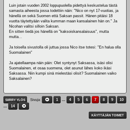
Luin jotain vuoden 2002 loppupuolella pidettyä keskustelua tästä
samasta aiheesta jossa todettiin näin: "Nico on nyt 17-vuotias, ja
hänellä on sekä Suomen että Saksan passit. Hänen pitäisi 18
vuotta täytettyään valita kumman maan kansalainen hän on." Ja
Nicohan valitsi silloin Saksan.
En sitten tiedä jos hänellä on "kaksoiskansalaisuus", mutta
mutta...
Ja toisella sivustolla oli juttua jossa Nico itse totesi: "En halua olla
Suomalainen"
Ja ajatellaampa näin päin: Olet syntynyt Saksassa, isäsi olisi
Suomalainen, et osaa suomena, olet asunut lähes koko ikäsi
Saksassa. Niin kumpi sinä mielestäsi olisit? Suomalainen vaiko
Saksalainen?
1
...
4
5
6
7
8
9
10
Sivuja
SIIRRY YLÖS
...
14
KÄYTTÄJÄN TOIMET