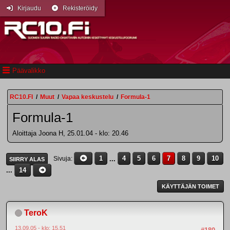
Kirjaudu
Rekisteröidy
Päävalikko
RC10.FI
/
Muut
/
Vapaa keskustelu
/
Formula-1
Formula-1
Aloittaja Joona H, 25.01.04 - klo: 20.46
1
...
4
5
6
7
8
9
10
Sivuja
SIIRRY ALAS
...
14
KÄYTTÄJÄN TOIMET
TeroK
13.09.05 - klo: 15.51