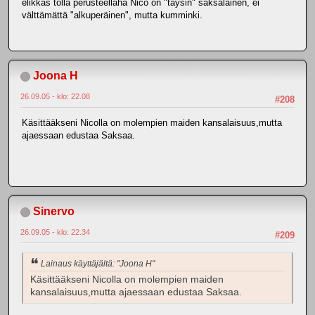
elikkäs tolla perusteellaha Nico on "täysin" saksalainen, ei
välttämättä "alkuperäinen", mutta kumminki.
Joona H
26.09.05 - klo: 22.08
#208
Käsittääkseni Nicolla on molempien maiden kansalaisuus,mutta
ajaessaan edustaa Saksaa.
Sinervo
26.09.05 - klo: 22.34
#209
Lainaus käyttäjältä: "Joona H"
Käsittääkseni Nicolla on molempien maiden
kansalaisuus,mutta ajaessaan edustaa Saksaa.