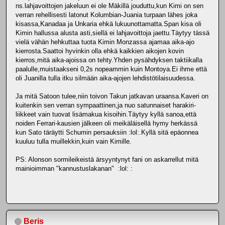
ns.lahjavoittojen jakeluun ei ole Mäkillä jouduttu,kun Kimi on sen
verran rehellisesti latonut Kolumbian-Juania turpaan lähes joka
kisassa,Kanadaa ja Unkaria ehkä lukuunottamatta.Span kisa oli
Kimin hallussa alusta asti,siellä ei lahjavoittoja jaettu.Täytyy tässä
vielä vähän hehkuttaa tuota Kimin Monzassa ajamaa aika-ajo
kierrosta.Saattoi hyvinkin olla ehkä kaikkien aikojen kovin
kierros,mitä aika-ajoissa on tehty.Yhden pysähdyksen taktiikalla
paalulle,muistaakseni 0,2s nopeammin kuin Montoya.Ei ihme että
oli Juanilla tulla itku silmään aika-ajojen lehdistötilaisuudessa.
Ja mitä Satoon tulee,niin toivon Takun jatkavan uraansa.Kaveri on
kuitenkin sen verran sympaattinen,ja nuo satunnaiset harakiri-
liikkeet vain tuovat lisämakua kisoihin.Täytyy kyllä sanoa,että
noiden Ferrari-kausien jälkeen oli meikäläisellä hymy herkässä
kun Sato täräytti Schumin persauksiin :lol:.Kyllä sitä epäonnea
kuuluu tulla muillekkin,kuin vain Kimille.
PS: Alonson sormileikeistä ärsyyntynyt fani on askarrellut mitä
mainioimman "kannustuslakanan" :lol: :
Beris