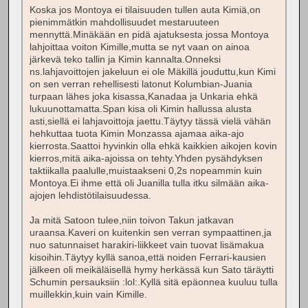
Koska jos Montoya ei tilaisuuden tullen auta Kimiä,on
pienimmätkin mahdollisuudet mestaruuteen
mennyttä.Minäkään en pidä ajatuksesta jossa Montoya
lahjoittaa voiton Kimille,mutta se nyt vaan on ainoa
järkevä teko tallin ja Kimin kannalta.Onneksi
ns.lahjavoittojen jakeluun ei ole Mäkillä jouduttu,kun Kimi
on sen verran rehellisesti latonut Kolumbian-Juania
turpaan lähes joka kisassa,Kanadaa ja Unkaria ehkä
lukuunottamatta.Span kisa oli Kimin hallussa alusta
asti,siellä ei lahjavoittoja jaettu.Täytyy tässä vielä vähän
hehkuttaa tuota Kimin Monzassa ajamaa aika-ajo
kierrosta.Saattoi hyvinkin olla ehkä kaikkien aikojen kovin
kierros,mitä aika-ajoissa on tehty.Yhden pysähdyksen
taktiikalla paalulle,muistaakseni 0,2s nopeammin kuin
Montoya.Ei ihme että oli Juanilla tulla itku silmään aika-
ajojen lehdistötilaisuudessa.
Ja mitä Satoon tulee,niin toivon Takun jatkavan
uraansa.Kaveri on kuitenkin sen verran sympaattinen,ja
nuo satunnaiset harakiri-liikkeet vain tuovat lisämakua
kisoihin.Täytyy kyllä sanoa,että noiden Ferrari-kausien
jälkeen oli meikäläisellä hymy herkässä kun Sato täräytti
Schumin persauksiin :lol:.Kyllä sitä epäonnea kuuluu tulla
muillekkin,kuin vain Kimille.