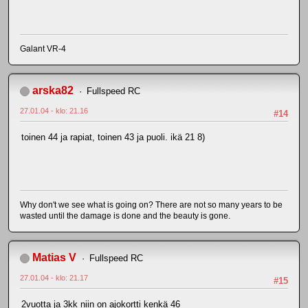
Galant VR-4
arska82
Fullspeed RC
27.01.04 - klo: 21.16
#14
toinen 44 ja rapiat, toinen 43 ja puoli. ikä 21 8)
Why don't we see what is going on? There are not so many years to be
wasted until the damage is done and the beauty is gone.
Matias V
Fullspeed RC
27.01.04 - klo: 21.17
#15
2vuotta ja 3kk niin on ajokortti kenkä 46