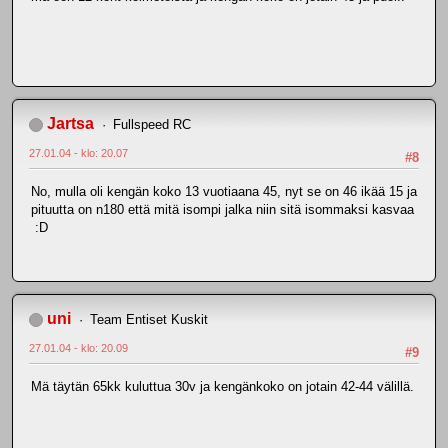
Jartsa
Fullspeed RC
27.01.04 - klo: 20.07
#8
No, mulla oli kengän koko 13 vuotiaana 45, nyt se on 46 ikää 15 ja
pituutta on n180 että mitä isompi jalka niin sitä isommaksi kasvaa
:D
uni
Team Entiset Kuskit
27.01.04 - klo: 20.09
#9
Mä täytän 65kk kuluttua 30v ja kengänkoko on jotain 42-44 välillä.