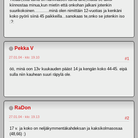
kiinnostaa minua,kun mietin että onkohan jalkani jotenkin
suurikokoinen............minä olen nimittäin 12-vuotias ja kenkäni
koko pyörii siinä 45 paikkeilla...sanokaas te,onko se jotenkin iso
:?:
Pekka V
27.01.04 - klo: 19.10
#1
öö, minä oon 13v kuukauden pääst 14 ja kengän koko 44-45. eipä
sulla niin kauhean suuri räpylä ole.
RaDon
27.01.04 - klo: 19.13
#2
17 v. ja koko on neljäkymmentäkahdeksan ja kaksikolmasosaa
(48,66) :)