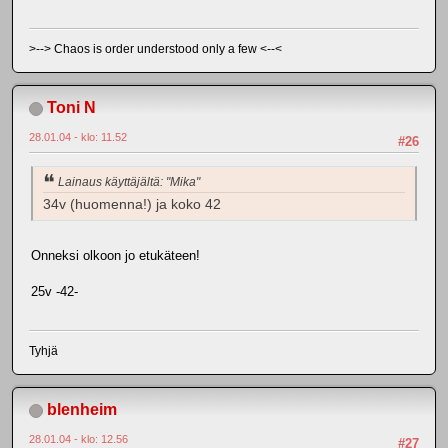
>--> Chaos is order understood only a few <--<
Toni N
28.01.04 - klo: 11.52
#26
Lainaus käyttäjältä: "Mika"
34v (huomenna!) ja koko 42
Onneksi olkoon jo etukäteen!
25v -42-
Tyhjä
blenheim
28.01.04 - klo: 12.56
#27