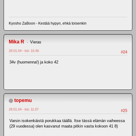
Kyosho ZaBoon - Kestää hypyn, ehkä toisenkin
Mika R
Vieras
28.01.04 - klo: 10.46
#24
34v (huomenna!) ja koko 42
topemu
28.01.04 - klo: 11.07
#25
Varsin isokenkäistä porukkaa täällä. Itse tässä elämän vaiheessa
(29 vuodessa) olen kasvanut maata pitkin vasta kokoon 41 8)