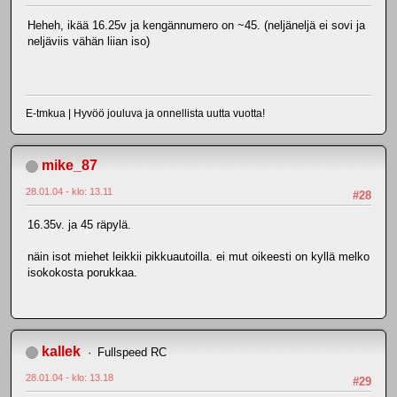
Heheh, ikää 16.25v ja kengännumero on ~45. (neljäneljä ei sovi ja
neljäviis vähän liian iso)
E-tmkua | Hyvöö jouluva ja onnellista uutta vuotta!
mike_87
28.01.04 - klo: 13.11
#28
16.35v. ja 45 räpylä.
näin isot miehet leikkii pikkuautoilla. ei mut oikeesti on kyllä melko
isokokosta porukkaa.
kallek
Fullspeed RC
28.01.04 - klo: 13.18
#29