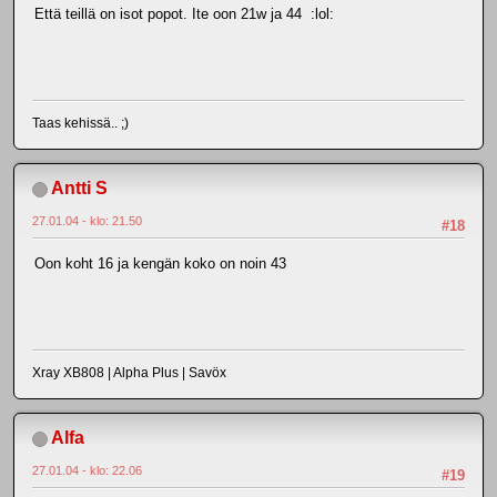
Että teillä on isot popot. Ite oon 21w ja 44 :lol:
Taas kehissä.. ;)
Antti S
27.01.04 - klo: 21.50
#18
Oon koht 16 ja kengän koko on noin 43
Xray XB808 | Alpha Plus | Savöx
Alfa
27.01.04 - klo: 22.06
#19