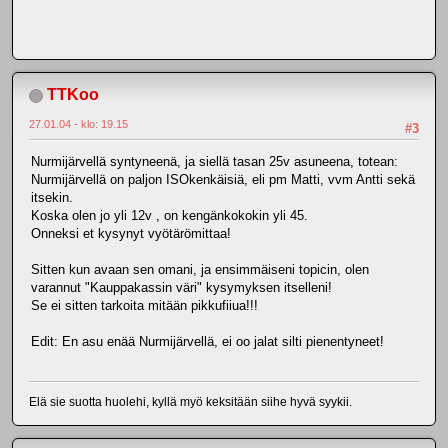
TTKoo
27.01.04 - klo: 19.15
#3
Nurmijärvellä syntyneenä, ja siellä tasan 25v asuneena, totean:
Nurmijärvellä on paljon ISOkenkäisiä, eli pm Matti, vvm Antti sekä
itsekin.
Koska olen jo yli 12v , on kengänkokokin yli 45.
Onneksi et kysynyt vyötärömittaa!
Sitten kun avaan sen omani, ja ensimmäiseni topicin, olen
varannut "Kauppakassin väri" kysymyksen itselleni!
Se ei sitten tarkoita mitään pikkufiiua!!!
Edit: En asu enää Nurmijärvellä, ei oo jalat silti pienentyneet!
Elä sie suotta huolehi, kyllä myö keksitään siihe hyvä syykii.