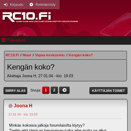
Kirjaudu
Rekisteröidy
Päävalikko
RC10.FI
/
Muut
/
Vapaa keskustelu
/
Kengän koko?
Kengän koko?
Aloittaja Joona H, 27.01.04 - klo: 19.03
1
2
Sivuja
SIIRRY ALAS
KÄYTTÄJÄN TOIMET
Joona H
27.01.04 - klo: 19.03
Minkäs kokoisia jalkoja forumilaisilta löytyy?
Tiedän,että tämä on harvinaisen turha aihe,mutta se alkoi