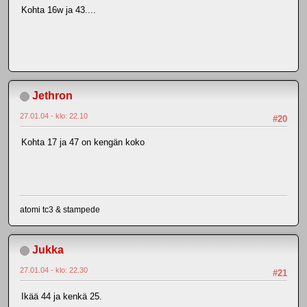
Kohta 16w ja 43....
Jethron
27.01.04 - klo: 22.10
#20
Kohta 17 ja 47 on kengän koko
atomi tc3 & stampede
Jukka
27.01.04 - klo: 22.30
#21
Ikää 44 ja kenkä 25.