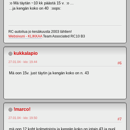
:o Mä täytän ~10 kk päästä 15 v. :o ...
...ja kengän koko on 40 :oops:
RC-autoilua jo kesäkuusta 2003 lähtien!
Websivuni - KLIKKAA
Team Associated RC10 B3
kukkalapio
27.01.04 - klo: 19.44
#6
Mä oon 15v. just täytin ja kengän koko on n. 43
!marco!
27.01.04 - klo: 19.50
#7
mä oon 12 koht kolmetoista ja kengän koko on jotain 43 ja puol..