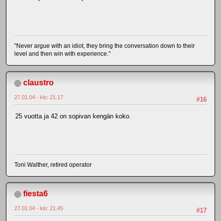
"Never argue with an idiot, they bring the conversation down to their
level and then win with experience."
claustro
27.01.04 - klo: 21.17
#16
25 vuotta ja 42 on sopivan kengän koko.
Toni Walther, retired operator
fiesta6
27.01.04 - klo: 21.45
#17