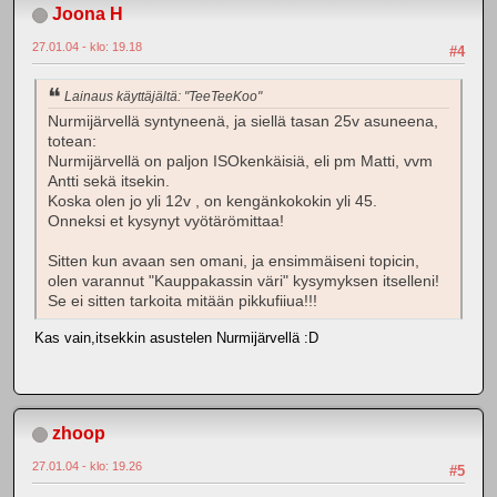
Joona H
27.01.04 - klo: 19.18
#4
Lainaus käyttäjältä: "TeeTeeKoo"
Nurmijärvellä syntyneenä, ja siellä tasan 25v asuneena,
totean:
Nurmijärvellä on paljon ISOkenkäisiä, eli pm Matti, vvm
Antti sekä itsekin.
Koska olen jo yli 12v , on kengänkokokin yli 45.
Onneksi et kysynyt vyötärömittaa!
Sitten kun avaan sen omani, ja ensimmäiseni topicin,
olen varannut "Kauppakassin väri" kysymyksen itselleni!
Se ei sitten tarkoita mitään pikkufiiua!!!
Kas vain,itsekkin asustelen Nurmijärvellä :D
zhoop
27.01.04 - klo: 19.26
#5