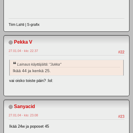
Tiim Lahti | S-grafix
Pekka V
27.01.04 - klo: 22.37
#22
Lainaus käyttäjältä: "Jukka"
Ikää 44 ja kenkä 25.
vai oisko toiste päin? :lol:
Sanyacid
27.01.04 - klo: 23.08
#23
Ikää 24w ja poposet 45