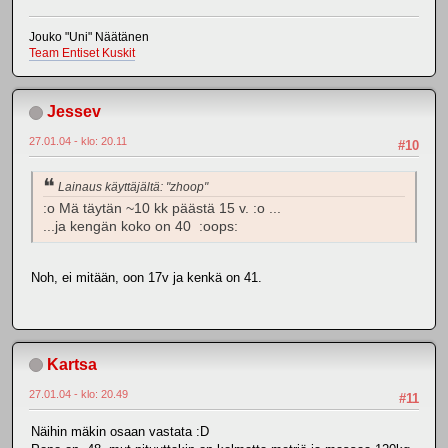
Jouko "Uni" Näätänen
Team Entiset Kuskit
Jessev
27.01.04 - klo: 20.11
#10
Lainaus käyttäjältä: "zhoop"
:o Mä täytän ~10 kk päästä 15 v. :o ...
...ja kengän koko on 40 :oops:
Noh, ei mitään, oon 17v ja kenkä on 41.
Kartsa
27.01.04 - klo: 20.49
#11
Näihin mäkin osaan vastata :D