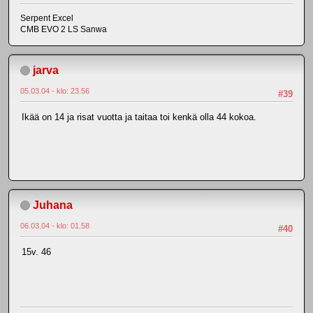
Serpent Excel
CMB EVO 2 LS Sanwa
jarva
05.03.04 - klo: 23.56
#39
Ikää on 14 ja risat vuotta ja taitaa toi kenkä olla 44 kokoa.
Juhana
06.03.04 - klo: 01.58
#40
15v. 46