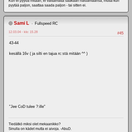
Kun ei pyydä mitään, ei välttämättä saakaan haluamaansa, mutta kun
pyytää paljon, saattaa saada paljon - tai sitten ei.
Sami L
Fullspeed RC
12.03.04 - klo: 15.28
#45
43-44
kesällä 16v ( ja silti en tajua rc:stä mitään ^^ )
"Jee CoD tulee ?:ille"
Tiedätkö miksi olet mekaanikko?
Sinulla on kädet mutta ei aivoja. -AbuD.