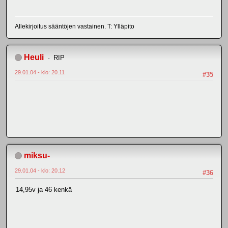
Allekirjoitus sääntöjen vastainen. T: Ylläpito
Heuli
RIP
29.01.04 - klo: 20.11
#35
miksu-
29.01.04 - klo: 20.12
#36
14,95v ja 46 kenkä