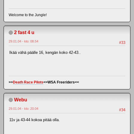
Welcome to the Jungle!
2 fast 4 u
29.01.04 - klo: 08.54
#33
Ikää vähä päälle 16, kengän koko 42-43..
>>
Death Race Pilots
<>WSA Freeriders<<
Webu
29.01.04 - klo: 20.04
#34
11v ja 43-44 kokoa pitää olla.