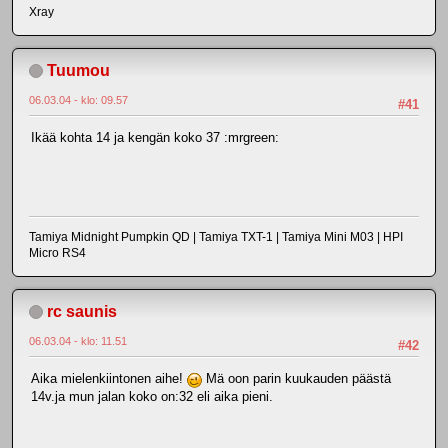
Xray
Tuumou
06.03.04 - klo: 09.57
#41
Ikää kohta 14 ja kengän koko 37 :mrgreen:
Tamiya Midnight Pumpkin QD | Tamiya TXT-1 | Tamiya Mini M03 | HPI
Micro RS4
rc saunis
06.03.04 - klo: 11.51
#42
Aika mielenkiintonen aihe!
Mä oon parin kuukauden päästä
14v.ja mun jalan koko on:32 eli aika pieni.