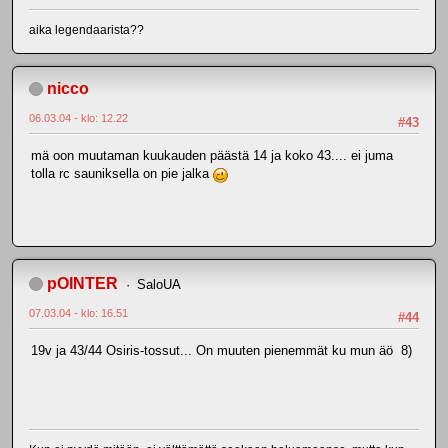
aika legendaarista??
nicco
06.03.04 - klo: 12.22
#43
mä oon muutaman kuukauden päästä 14 ja koko 43.... ei juma
tolla rc sauniksella on pie jalka
pOINTER
SaloUA
07.03.04 - klo: 16.51
#44
19v ja 43/44 Osiris-tossut... On muuten pienemmät ku mun äö 8)