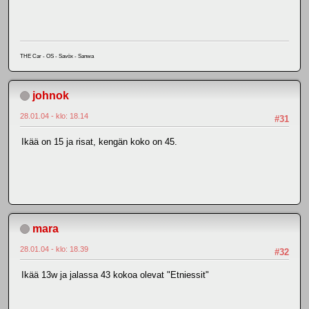
THE Car - OS - Savöx - Sanwa
johnok
28.01.04 - klo: 18.14
#31
Ikää on 15 ja risat, kengän koko on 45.
mara
28.01.04 - klo: 18.39
#32
Ikää 13w ja jalassa 43 kokoa olevat "Etniessit"