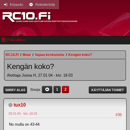
Kirjaudu
Rekisteröidy
Päävalikko
RC10.FI
/
Muut
/
Vapaa keskustelu
/
Kengän koko?
Kengän koko?
Aloittaja Joona H, 27.01.04 - klo: 19.03
1
2
Sivuja
SIIRRY ALAS
KÄYTTÄJÄN TOIMET
tux10
28.01.04 - klo: 18.03
#30
No mulla on 43-44.