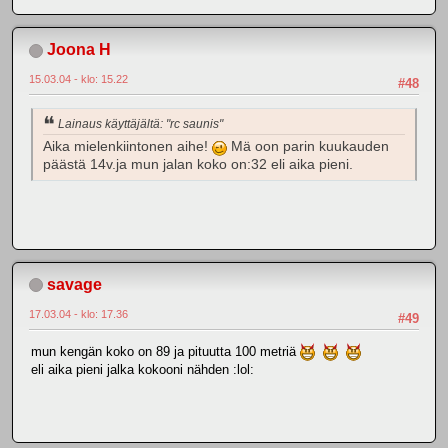
Joona H
15.03.04 - klo: 15.22
#48
Lainaus käyttäjältä: "rc saunis"
Aika mielenkiintonen aihe!
Mä oon parin kuukauden
päästä 14v.ja mun jalan koko on:32 eli aika pieni.
savage
17.03.04 - klo: 17.36
#49
mun kengän koko on 89 ja pituutta 100 metriä
eli aika pieni jalka kokooni nähden :lol: