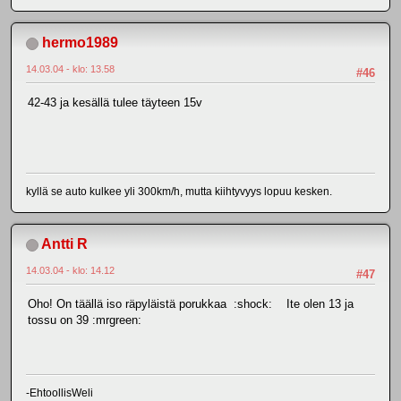
hermo1989
14.03.04 - klo: 13.58
#46
42-43 ja kesällä tulee täyteen 15v
kyllä se auto kulkee yli 300km/h, mutta kiihtyvyys lopuu kesken.
Antti R
14.03.04 - klo: 14.12
#47
Oho! On täällä iso räpyläistä porukkaa :shock: Ite olen 13 ja
tossu on 39 :mrgreen:
-EhtoollisWeli