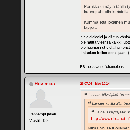
Porukka ei näytä täällä t
kaunopuheella koristella.
Kumma että jokainen mut r
läppää.
eieieieieieeiei ja ei! tuo vän
ole,mutta yleensä kaikki luot
ole huomannut vielä humoristis
katsokaa kelloa sen sijaan :)
RB,the power of champions.
Hevimies
26.07.05 - klo: 10.14
Lainaus käyttäjältä: "rs tun
Lainaus käyttäjältä: "He
Lainaus käyttäjältä: "
Vanhempi jäsen
http://www.elisanet.fi/
Viestit: 132
Mikäs M5 se tuollainen