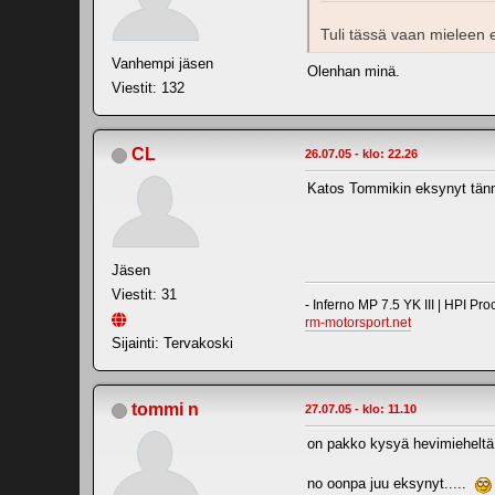
Tuli tässä vaan mieleen e
Vanhempi jäsen
Olenhan minä.
Viestit: 132
CL
26.07.05 - klo: 22.26
Katos Tommikin eksynyt tän
Jäsen
Viestit: 31
- Inferno MP 7.5 YK III | HPI Pro
rm-motorsport.net
Sijainti: Tervakoski
tommi n
27.07.05 - klo: 11.10
on pakko kysyä hevimieheltä 
no oonpa juu eksynyt.....