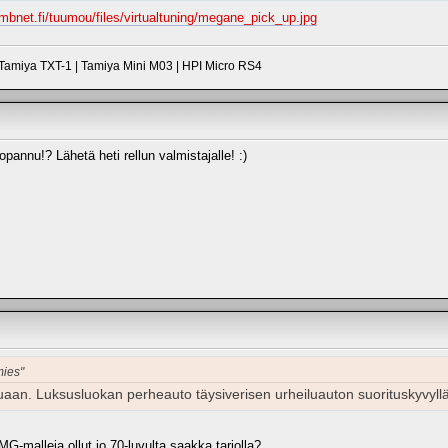
i.mbnet.fi/tuumou/files/virtualtuning/megane_pick_up.jpg
Tamiya TXT-1 | Tamiya Mini M03 | HPI Micro RS4
hopannu!? Lähetä heti rellun valmistajalle! :)
mies"
aan. Luksusluokan perheauto täysiverisen urheiluauton suorituskyvyllä 
MG-malleja ollut jo 70-luvulta saakka tarjolla?