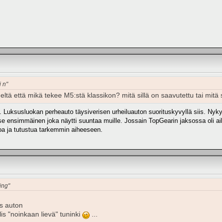
i n"
ltä että mikä tekee M5:stä klassikon? mitä sillä on saavutettu tai mit
 Luksusluokan perheauto täysiverisen urheiluauton suorituskyvyllä siis. Nykyi
 se ensimmäinen joka näytti suuntaa muille. Jossain TopGearin jaksossa oli ai
oa ja tutustua tarkemmin aiheeseen.
ing"
is auton
lis "noinkaan lievä" tuninki
...