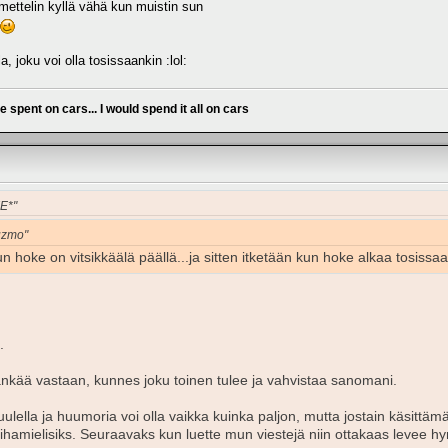
hmettelin kyllä vähä kun muistin sun
illa, joku voi olla tosissaankin :lol:
ve spent on cars... I would spend it all on cars
KE*"
uuzmo"
kun hoke on vitsikkäälä päällä...ja sitten itketään kun hoke alkaa tosis
.
änkää vastaan, kunnes joku toinen tulee ja vahvistaa sanomani.
uulella ja huumoria voi olla vaikka kuinka paljon, mutta jostain käsittäm
vihamielisiks. Seuraavaks kun luette mun viestejä niin ottakaas levee hym