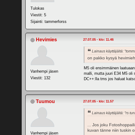
Tulokas
Viestit: 5
Sijainti: tammerforss
Hevimies
27.07.05 - klo: 11.46
Lainaus käyttäjältä: "tomm
on pakko kysyä hevimiehe
M5 oli ensimmäinen laatuaan.
Vanhempi jäsen
malli, mutta juuri E34 M5 oli
Viestit: 132
DC++:lla tms jos haluat kats
Tuumou
27.07.05 - klo: 11.57
Lainaus käyttäjältä: "rs tun
... Jos joku Fotoshoppail
kuvan tänne niin tuskin o
Vanhempi jäsen