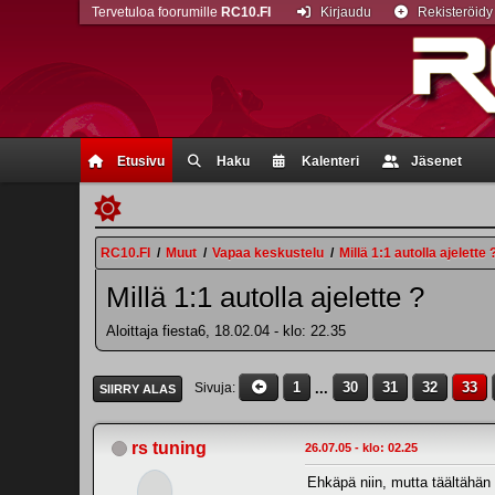
Tervetuloa foorumille
RC10.FI
Kirjaudu
Rekisteröidy
Etusivu
Haku
Kalenteri
Jäsenet
RC10.FI
/
Muut
/
Vapaa keskustelu
/
Millä 1:1 autolla ajelette 
Millä 1:1 autolla ajelette ?
Aloittaja fiesta6, 18.02.04 - klo: 22.35
1
...
30
31
32
33
Sivuja
SIIRRY ALAS
rs tuning
26.07.05 - klo: 02.25
Ehkäpä niin, mutta täältähän