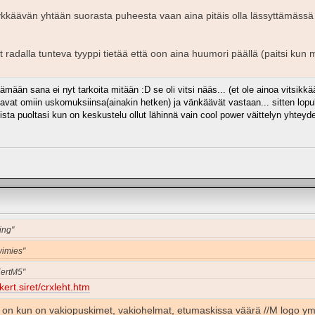
ykkäävän yhtään suorasta puheesta vaan aina pitäis olla lässyttämässä 
adalla tunteva tyyppi tietää että oon aina huumori päällä (paitsi kun m
käämään sana ei nyt tarkoita mitään :D se oli vitsi nääs... (et ole ainoa vitsikk
tavat omiin uskomuksiinsa(ainakin hetken) ja vänkäävät vastaan... sitten lopu
ta puoltasi kun on keskustelu ollut lähinnä vain cool power väittelyn yhteydess
ing"
vimies"
KertM5"
kert.siret/crxleht.htm
 on kun on vakiopuskimet, vakiohelmat, etumaskissa väärä //M logo ym