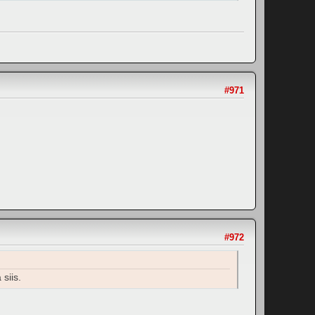
#971
#972
siis.