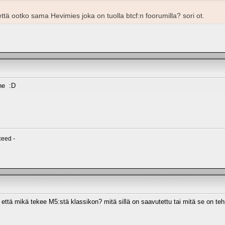
ttä ootko sama Hevimies joka on tuolla btcf:n foorumilla? sori ot.
ne :D
ceed -
että mikä tekee M5:stä klassikon? mitä sillä on saavutettu tai mitä se on t