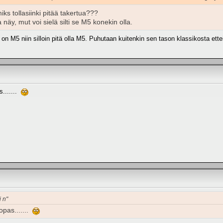
iks tollasiinki pitää takertua???
 näy, mut voi sielä silti se M5 konekin olla.
on M5 niin silloin pitä olla M5. Puhutaan kuitenkin sen tason klassikosta ette
s.......
i n"
opas.......