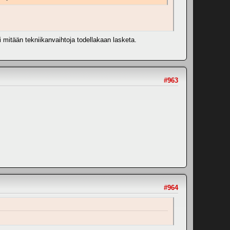
i mitään tekniikanvaihtoja todellakaan lasketa.
#963
#964