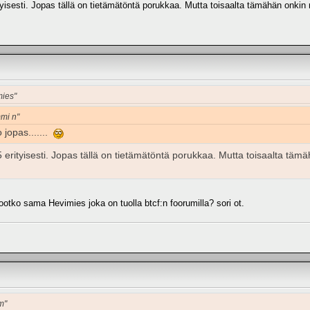
sesti. Jopas tällä on tietämätöntä porukkaa. Mutta toisaalta tämähän onkin r
mies"
mmi n"
 jopas.......
ityisesti. Jopas tällä on tietämätöntä porukkaa. Mutta toisaalta tämähä
ootko sama Hevimies joka on tuolla btcf:n foorumilla? sori ot.
m"