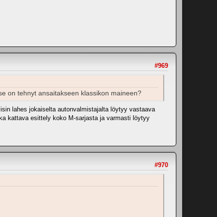
#969
ä se on tehnyt ansaitakseen klassikon maineen?
sin lahes jokaiselta autonvalmistajalta löytyy vastaava
ka kattava esittely koko M-sarjasta ja varmasti löytyy
#970