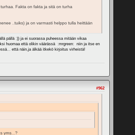
turhaa. Fakta on fakta ja sitä on turha
enee ..tuiks) ja on varmasti helppo tulla heittään
äällä pällä :)) ja ei suorassa puheessa mitään vikaa
ksi huomaa että olikin väärässä :mrgreen: niin ja itse en
ä... että näin,ja älkää itkekö kirjoitus virheistä!
#962
s yms...?