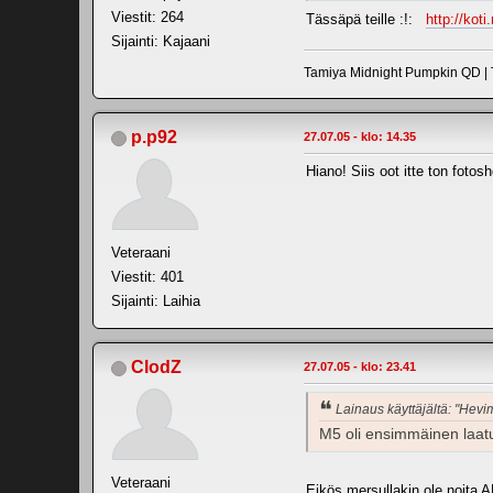
Viestit: 264
Tässäpä teille :!:
http://kot
Sijainti: Kajaani
Tamiya Midnight Pumpkin QD | 
p.p92
27.07.05 - klo: 14.35
Hiano! Siis oot itte ton fotos
Veteraani
Viestit: 401
Sijainti: Laihia
ClodZ
27.07.05 - klo: 23.41
Lainaus käyttäjältä: "Hevi
M5 oli ensimmäinen laatu
Veteraani
Eikös mersullakin ole noita A