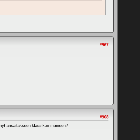
#967
#968
ehnyt ansaitakseen klassikon maineen?