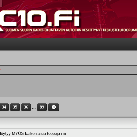
?
34
35
36
...
89
 löytyy MYÖS kaikenlaisia toopeja niin