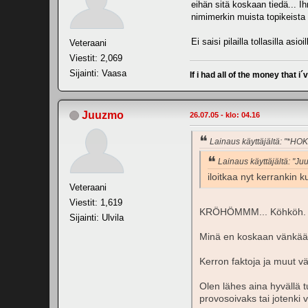
eihän sitä koskaan tiedä... I
nimimerkin muista topikeista
Ei saisi pilailla tollasilla asio
Veteraani
Viestit: 2,069
Sijainti: Vaasa
If i had all of the money that i´
Juuzmo
26.07.05 - klo: 04.16
Lainaus käyttäjältä: "*HO
Lainaus käyttäjältä: "J
iloitkaa nyt kerrankin 
Veteraani
Viestit: 1,619
KRÖHÖMMM... Köhköh.
Sijainti: Ulvila
Minä en koskaan vänkää
Kerron faktoja ja muut v
Olen lähes aina hyvällä t
provosoivaks tai jotenki 