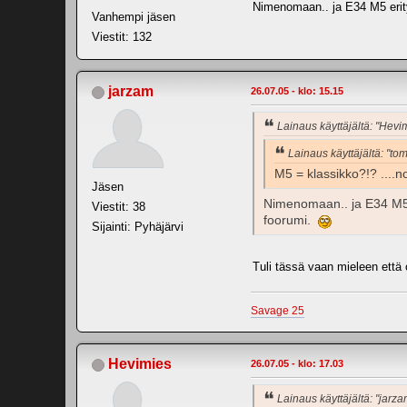
Nimenomaan.. ja E34 M5 erityi
Vanhempi jäsen
Viestit: 132
jarzam
26.07.05 - klo: 15.15
Lainaus käyttäjältä: "Hevi
Lainaus käyttäjältä: "to
M5 = klassikko?!? ....no
Jäsen
Nimenomaan.. ja E34 M5 er
Viestit: 38
foorumi.
Sijainti: Pyhäjärvi
Tuli tässä vaan mieleen että 
Savage 25
Hevimies
26.07.05 - klo: 17.03
Lainaus käyttäjältä: "jarza