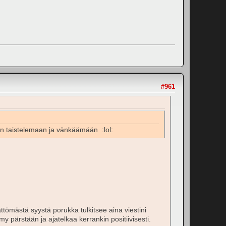
#961
saan taistelemaan ja vänkäämään :lol:
ättömästä syystä porukka tulkitsee aina viestini
y pärstään ja ajatelkaa kerrankin positiivisesti.