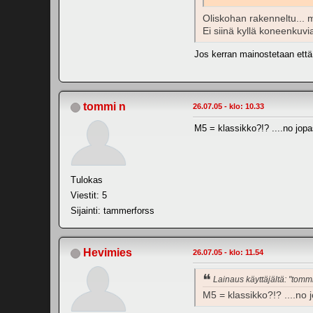
Oliskohan rakenneltu... m
Ei siinä kyllä koneenkuvia
Jos kerran mainostetaan että 
tommi n
26.07.05 - klo: 10.33
M5 = klassikko?!? ....no jopa
Tulokas
Viestit: 5
Sijainti: tammerforss
Hevimies
26.07.05 - klo: 11.54
Lainaus käyttäjältä: "tomm
M5 = klassikko?!? ....no j