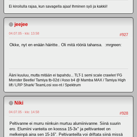
Ei kiroilulla rajaa, kun savagella ajaa! Ihminen syö ja kakkii!
jeejee
04.07.05 - klo: 13.58
#927
Okke, nyt en enään häiritte.. Oli mitä rööriä tahansa. :mrgreen:
Ääni kuuluu, mutta mitään ei tapahdu... TLT-1 semi scale crawler/ FG
Monster Beetle/ Tamiya tb-02d / Asso b4 @ Mamba MAX / Tamiya High
lift / LRP Shark/ TeamLosi xxx-nt / Spektrum
Niki
04.07.05 - klo: 14.58
#928
Peltivanne ei murru niinkuin murtuu alumiinivanne. Siinä suurin
ero. Elumiini vanteita on koossa 15-3x" ja peltivanteet on
melkeinpä aina sen 15-16". Peltivanteilla voi driftata siinä missä