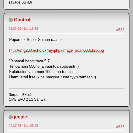
savage SS 4.6
Castrol
25.06.05 - klo: 18.26
#922
Papan ex Super Saloon raaseri:
http://img230.echo.cx/my.php?image=scan00011so.jpg
Vapaasti hengittävä 5.7
Tehoa noin 550hp ja vääntöä sopivasti :)
Kulutuskin vain noin 100 litraa tunnissa
Harmi ettei itse ikinä päässyt tuota tyypittämään :(
Serpent Excel
CMB EVO 2 LS Sanwa
jeejee
04.07.05 - klo: 08.28
#923