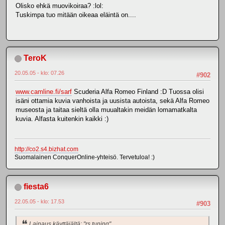
Olisko ehkä muovikoiraa? :lol:
Tuskimpa tuo mitään oikeaa eläintä on....
TeroK
20.05.05 - klo: 07.26
#902
www.camline.fi/sarf
Scuderia Alfa Romeo Finland :D Tuossa olisi
isäni ottamia kuvia vanhoista ja uusista autoista, sekä Alfa Romeo
museosta ja taitaa sieltä olla muualtakin meidän lomamatkalta
kuvia. Alfasta kuitenkin kaikki :)
http://co2.s4.bizhat.com
Suomalainen ConquerOnline-yhteisö. Tervetuloa! :)
fiesta6
22.05.05 - klo: 17.53
#903
Lainaus käyttäjältä: "rs tuning"