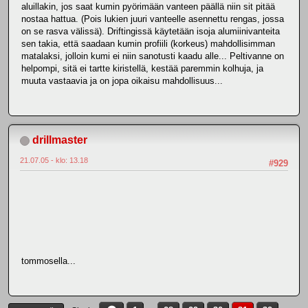
aluillakin, jos saat kumin pyörimään vanteen päällä niin sit pitää
nostaa hattua. (Pois lukien juuri vanteelle asennettu rengas, jossa
on se rasva välissä). Driftingissä käytetään isoja alumiinivanteita
sen takia, että saadaan kumin profiili (korkeus) mahdollisimman
matalaksi, jolloin kumi ei niin sanotusti kaadu alle... Peltivanne on
helpompi, sitä ei tartte kiristellä, kestää paremmin kolhuja, ja
muuta vastaavia ja on jopa oikaisu mahdollisuus...
drillmaster
21.07.05 - klo: 13.18
#929
tommosella...