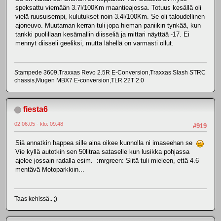
speksattu viemään 3.7l/100Km maantieajossa. Totuus kesällä oli
vielä ruusuisempi, kulutukset noin 3.4l/100Km. Se oli taloudellinen
ajoneuvo. Muutaman kerran tuli jopa hieman paniikin tynkää, kun
tankki puolillaan kesämallin diisseliä ja mittari näyttää -17. Ei
mennyt diisseli geeliksi, mutta lähellä on varmasti ollut.
Stampede 3609,Traxxas Revo 2.5R E-Conversion,Traxxas Slash STRC
chassis,Mugen MBX7 E-conversion,TLR 22T 2.0
fiesta6
02.06.05 - klo: 09.48
#919
Siä annatkin happea sille aina oikee kunnolla ni imaseehan se
Vie kyllä autotkin sen 50litraa sataselle kun lusikka pohjassa
ajelee jossain radalla esim. :mrgreen: Siitä tuli mieleen, että 4.6
mentävä Motoparkkiin...
Taas kehissä.. ;)