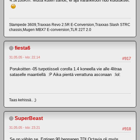
4.5l/100Km. Mutta kuten sanoit, ei aja vararikkoon nuo kulutukset.
Stampede 3609,Traxxas Revo 2.5R E-Conversion,Traxxas Slash STRC
chassis,Mugen MBX7 E-conversion,TLR 22T 2.0
fiesta6
31.05.05 - klo: 22.14
#917
Porukoitten -05 turpotiisseli corolla 1.4 koneella vie alle 4litraa
sataselle maantiellä :P Aika pientä verrattuna asconaan :lol:
Taas kehissä.. ;)
SuperBeast
31.05.05 - klo: 23.21
#918
Se on vähän se. Entinen 90 heppanen TDI Octavia oli myös