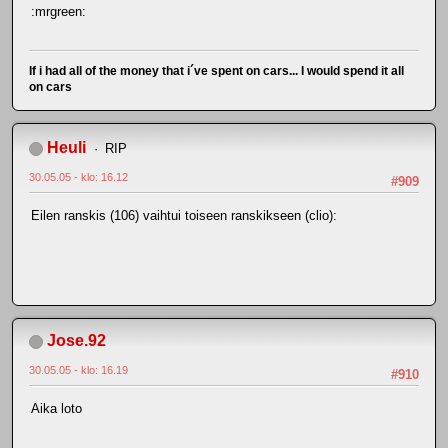
:mrgreen:
If i had all of the money that i´ve spent on cars... I would spend it all
on cars
Heuli
RIP
30.05.05 - klo: 16.12
#909
Eilen ranskis (106) vaihtui toiseen ranskikseen (clio):
Jose.92
30.05.05 - klo: 16.19
#910
Aika loto