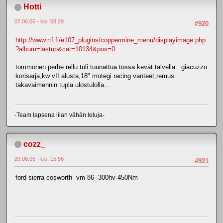
Hotti
07.06.05 - klo: 08.29
#920
http://www.rtf.fi/e107_plugins/coppermine_menu/displayimage.php
?album=lastup&cat=10134&pos=0
tommonen perhe rellu tuli tuunattua tossa kevät talvella...giacuzzo
korisarja,kw vII alusta,18" motegi racing vanteet,remus
takavaimennin tupla ulostulolla...
-Team lapsena liian vähän leluja-
cozz_
20.06.05 - klo: 15.56
#921
ford sierra cosworth vm 86 300hv 450Nm