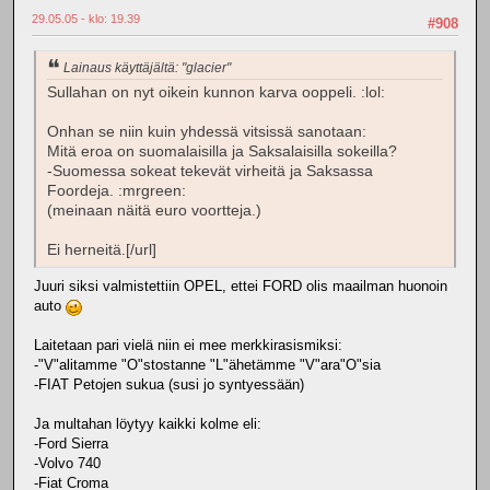
29.05.05 - klo: 19.39
#908
Lainaus käyttäjältä: "glacier"
Sullahan on nyt oikein kunnon karva ooppeli. :lol:
Onhan se niin kuin yhdessä vitsissä sanotaan:
Mitä eroa on suomalaisilla ja Saksalaisilla sokeilla?
-Suomessa sokeat tekevät virheitä ja Saksassa
Foordeja. :mrgreen:
(meinaan näitä euro voortteja.)
Ei herneitä.[/url]
Juuri siksi valmistettiin OPEL, ettei FORD olis maailman huonoin
auto
Laitetaan pari vielä niin ei mee merkkirasismiksi:
-"V"alitamme "O"stostanne "L"ähetämme "V"ara"O"sia
-FIAT Petojen sukua (susi jo syntyessään)
Ja multahan löytyy kaikki kolme eli:
-Ford Sierra
-Volvo 740
-Fiat Croma