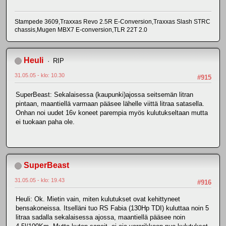
Stampede 3609,Traxxas Revo 2.5R E-Conversion,Traxxas Slash STRC
chassis,Mugen MBX7 E-conversion,TLR 22T 2.0
Heuli
RIP
31.05.05 - klo: 10.30
#915
SuperBeast: Sekalaisessa (kaupunki)ajossa seitsemän litran
pintaan, maantiellä varmaan pääsee lähelle viittä litraa satasella.
Onhan noi uudet 16v koneet parempia myös kulutukseltaan mutta
ei tuokaan paha ole.
SuperBeast
31.05.05 - klo: 19.43
#916
Heuli: Ok. Mietin vain, miten kulutukset ovat kehittyneet
bensakoneissa. Itselläni tuo RS Fabia (130Hp TDI) kuluttaa noin 5
litraa sadalla sekalaisessa ajossa, maantiellä pääsee noin