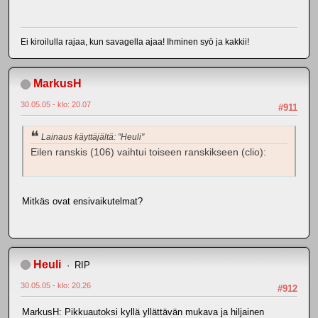
Ei kiroilulla rajaa, kun savagella ajaa! Ihminen syö ja kakkii!
MarkusH
30.05.05 - klo: 20.07
#911
Lainaus käyttäjältä: "Heuli"
Eilen ranskis (106) vaihtui toiseen ranskikseen (clio):
Mitkäs ovat ensivaikutelmat?
Heuli
RIP
30.05.05 - klo: 20.26
#912
MarkusH: Pikkuautoksi kyllä yllättävän mukava ja hiljainen