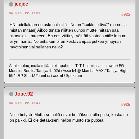
jeejee
04.07.05 - klo: 13.09
#925
EN todellakaan oo uskonut niitä.. Ne on "kaikkitietäviä".(ne ei tiiä
mistän mitään) Aikoo tunata niiitten uunoo muttei mitään saa
aikaseks. :mrgreen: En ees viittinyt väittää vastaan niille kun ne
ei ymmärrä.. No entä kumpi on kestävämpää putkee ympyrän
myötoinen vai sellanen neliö?
Ääni kuuluu, mutta mitään ei tapahdu... TLT-1 semi scale crawler/ FG
Monster Beetle/ Tamiya tb-02d / Asso b4 @ Mamba MAX / Tamiya High
lift / LRP Shark/ TeamLosi xxx-nt / Spektrum
Jose.92
04.07.05 - klo: 13.43
#926
Neliö tietysti. Mutta se neliö ei voi tietääkseni olla putki, koska se
on palkki. Ei ole tietääkseni neliön muotoista putkea.