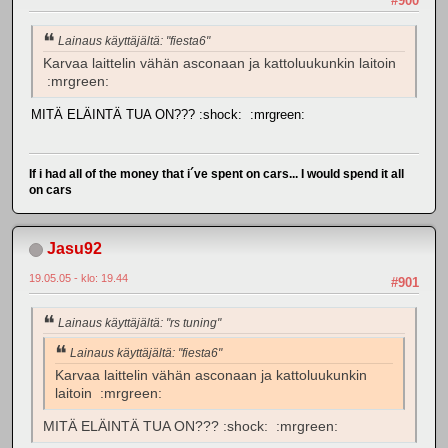
#900
Lainaus käyttäjältä: "fiesta6"
Karvaa laittelin vähän asconaan ja kattoluukunkin laitoin
:mrgreen:
MITÄ ELÄINTÄ TUA ON??? :shock: :mrgreen:
If i had all of the money that i´ve spent on cars... I would spend it all
on cars
Jasu92
19.05.05 - klo: 19.44
#901
Lainaus käyttäjältä: "rs tuning"
Lainaus käyttäjältä: "fiesta6"
Karvaa laittelin vähän asconaan ja kattoluukunkin
laitoin :mrgreen:
MITÄ ELÄINTÄ TUA ON??? :shock: :mrgreen: