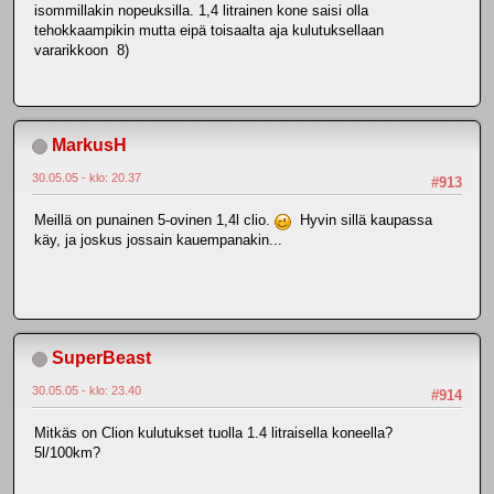
isommillakin nopeuksilla. 1,4 litrainen kone saisi olla
tehokkaampikin mutta eipä toisaalta aja kulutuksellaan
vararikkoon 8)
MarkusH
30.05.05 - klo: 20.37
#913
Meillä on punainen 5-ovinen 1,4l clio.
Hyvin sillä kaupassa
käy, ja joskus jossain kauempanakin...
SuperBeast
30.05.05 - klo: 23.40
#914
Mitkäs on Clion kulutukset tuolla 1.4 litraisella koneella?
5l/100km?