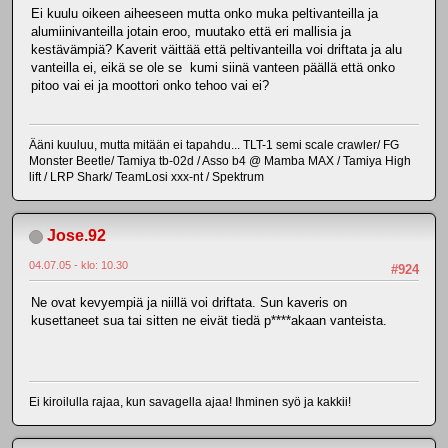
Ei kuulu oikeen aiheeseen mutta onko muka peltivanteilla ja
alumiinivanteilla jotain eroo, muutako että eri mallisia ja
kestävämpiä? Kaverit väittää että peltivanteilla voi driftata ja alu
vanteilla ei, eikä se ole se kumi siinä vanteen päällä että onko
pitoo vai ei ja moottori onko tehoo vai ei?
Ääni kuuluu, mutta mitään ei tapahdu... TLT-1 semi scale crawler/ FG
Monster Beetle/ Tamiya tb-02d / Asso b4 @ Mamba MAX / Tamiya High
lift / LRP Shark/ TeamLosi xxx-nt / Spektrum
Jose.92
04.07.05 - klo: 10.30
#924
Ne ovat kevyempiä ja niillä voi driftata. Sun kaveris on
kusettaneet sua tai sitten ne eivät tiedä p****akaan vanteista.
Ei kiroilulla rajaa, kun savagella ajaa! Ihminen syö ja kakkii!