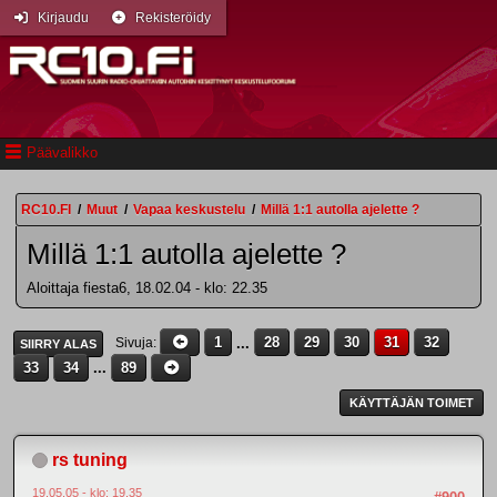
Kirjaudu
Rekisteröidy
Päävalikko
RC10.FI
/
Muut
/
Vapaa keskustelu
/
Millä 1:1 autolla ajelette ?
Millä 1:1 autolla ajelette ?
Aloittaja fiesta6, 18.02.04 - klo: 22.35
1
...
28
29
30
31
32
Sivuja
SIIRRY ALAS
33
34
...
89
KÄYTTÄJÄN TOIMET
rs tuning
19.05.05 - klo: 19.35