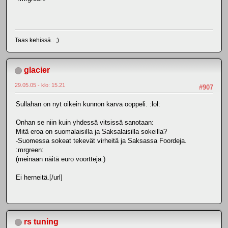
Taas kehissä.. ;)
glacier
29.05.05 - klo: 15.21
#907
Sullahan on nyt oikein kunnon karva ooppeli. :lol:
Onhan se niin kuin yhdessä vitsissä sanotaan:
Mitä eroa on suomalaisilla ja Saksalaisilla sokeilla?
-Suomessa sokeat tekevät virheitä ja Saksassa Foordeja.
:mrgreen:
(meinaan näitä euro voortteja.)
Ei herneitä.[/url]
rs tuning