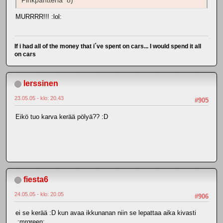
Pinkpantteria 8)
MURRRR!!! :lol:
If i had all of the money that i´ve spent on cars... I would spend it all
on cars
lerssinen
23.05.05 - klo: 20.43
#905
Eikö tuo karva kerää pölyä?? :D
fiesta6
24.05.05 - klo: 20.05
#906
ei se kerää :D kun avaa ikkunanan niin se lepattaa aika kivasti
:mrgreen: