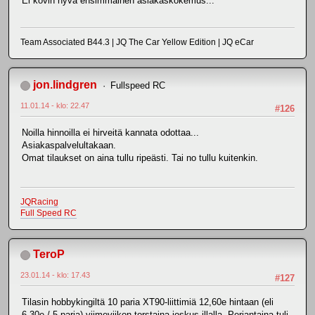
Ei kovin hyvä ensimmäinen asiakaskokemus...
Team Associated B44.3 | JQ The Car Yellow Edition | JQ eCar
jon.lindgren
Fullspeed RC
11.01.14 - klo: 22.47
#126
Noilla hinnoilla ei hirveitä kannata odottaa...
Asiakaspalvelultakaan.
Omat tilaukset on aina tullu ripeästi. Tai no tullu kuitenkin.
JQRacing
Full Speed RC
TeroP
23.01.14 - klo: 17.43
#127
Tilasin hobbykingiltä 10 paria XT90-liittimiä 12,60e hintaan (eli
6,30e / 5 paria) viimeviikon torstaina joskus illalla. Perjantaina tuli