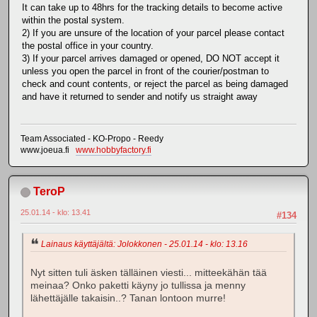
It can take up to 48hrs for the tracking details to become active
within the postal system.
2) If you are unsure of the location of your parcel please contact
the postal office in your country.
3) If your parcel arrives damaged or opened, DO NOT accept it
unless you open the parcel in front of the courier/postman to
check and count contents, or reject the parcel as being damaged
and have it returned to sender and notify us straight away
Team Associated - KO-Propo - Reedy
www.joeua.fi
www.hobbyfactory.fi
TeroP
25.01.14 - klo: 13.41
#134
Lainaus käyttäjältä: Jolokkonen - 25.01.14 - klo: 13.16
Nyt sitten tuli äsken tälläinen viesti... mitteekähän tää
meinaa? Onko paketti käyny jo tullissa ja menny
lähettäjälle takaisin..? Tanan lontoon murre!