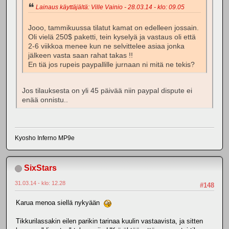
Lainaus käyttäjältä: Ville Vainio - 28.03.14 - klo: 09.05
Jooo, tammikuussa tilatut kamat on edelleen jossain.
Oli vielä 250$ paketti, tein kyselyä ja vastaus oli että
2-6 viikkoa menee kun ne selvittelee asiaa jonka
jälkeen vasta saan rahat takas !!
En tiä jos rupeis paypallille jurnaan ni mitä ne tekis?
Jos tilauksesta on yli 45 päivää niin paypal dispute ei
enää onnistu..
Kyosho Inferno MP9e
SixStars
31.03.14 - klo: 12.28
#148
Karua menoa siellä nykyään
Tikkurilassakin eilen parikin tarinaa kuulin vastaavista, ja sitten