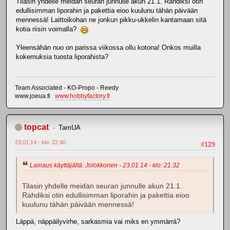
Tilasin yhdelle meidän seuran junnulle akun 21.1. Rahdiksi otin
edullisimman liporahin ja pakettia eioo kuulunu tähän päivään
mennessä! Laittoikohan ne jonkun pikku-ukkelin kantamaan sitä
kotia riisin voimalla?
Yleensähän nuo on parissa viikossa ollu kotona! Onkos muilla
kokemuksia tuosta liporahista?
Team Associated - KO-Propo - Reedy
www.joeua.fi
www.hobbyfactory.fi
topcat
TamUA
23.01.14 - klo: 22.40
#129
Lainaus käyttäjältä: Jolokkonen - 23.01.14 - klo: 21.32
Tilasin yhdelle meidän seuran junnulle akun 21.1.
Rahdiksi otin edullisimman liporahin ja pakettia eioo
kuulunu tähän päivään mennessä!
Läppä, näppäilyvirhe, sarkasmia vai miks en ymmärrä?