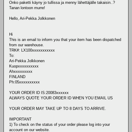
Onko paketti käyny jo tullissa ja menny lähettäjälle takaisin..?
Tanan lontoon murre!
Hello, Ari-Pekka Jolkkonen
Hi
This is an email to inform you that your item has been dispatched
from our warehouse.
TRK#: LX100xxxxxxxxxxx
To:
Ari-Pekka Jolkkonen
Kuopxxxxxxxxxx
Ahxxxxxxxxx
FINLAND
Ph:05xxxxxxxxxx
YOUR ORDER ID IS:20083xxxxxx
ALWAYS QUOTE YOUR ORDER ID WHEN YOU EMAIL US
YOUR ORDER MAY TAKE UP TO 8 DAYS TO ARRIVE.
IMPORTANT
1) To check on the status of your order please log into your
account on our website.