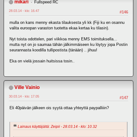
mikari
Fullspeed RC
28.03.14 - klo: 16.47
#146
mulla on kans menny ekasta tilauksesta yli kk (Fiji ku en osannu
valita euroopan varaston tuotetta ekaa kertaa ku tilasin).
Nyt toista odottelen, pari viikkoa menny EMS toimituksella...
mutta nyt on jo saumaa tähän jälkimmäiseen ku löytyy jopa Postin
seurannasta koodilla tullipostista (tänään) .. jihuu!
Eka on vielä jossain huitsissa tosin..
Ville Vainio
30.03.14 - klo: 17.05
#147
Eli 40päivän jälkeen ois syytä ottaa yhteyttä paypalliiin?
Lainaus käyttäjältä: Zeipii - 28.03.14 - klo: 10.32