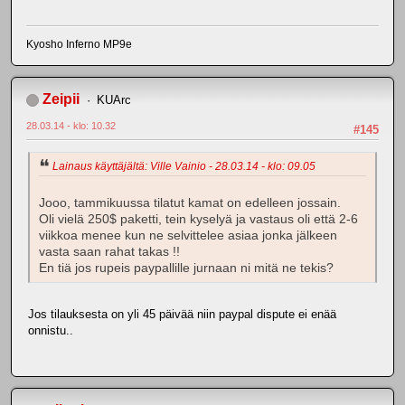
Kyosho Inferno MP9e
Zeipii
KUArc
28.03.14 - klo: 10.32
#145
Lainaus käyttäjältä: Ville Vainio - 28.03.14 - klo: 09.05
Jooo, tammikuussa tilatut kamat on edelleen jossain.
Oli vielä 250$ paketti, tein kyselyä ja vastaus oli että 2-6
viikkoa menee kun ne selvittelee asiaa jonka jälkeen
vasta saan rahat takas !!
En tiä jos rupeis paypallille jurnaan ni mitä ne tekis?
Jos tilauksesta on yli 45 päivää niin paypal dispute ei enää
onnistu..