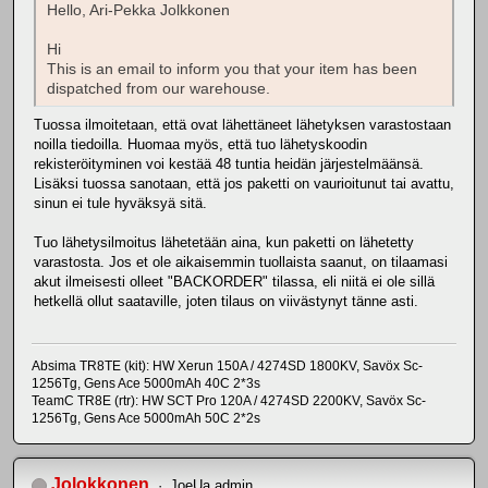
Hello, Ari-Pekka Jolkkonen
Hi
This is an email to inform you that your item has been
dispatched from our warehouse.
Tuossa ilmoitetaan, että ovat lähettäneet lähetyksen varastostaan
noilla tiedoilla. Huomaa myös, että tuo lähetyskoodin
rekisteröityminen voi kestää 48 tuntia heidän järjestelmäänsä.
Lisäksi tuossa sanotaan, että jos paketti on vaurioitunut tai avattu,
sinun ei tule hyväksyä sitä.
Tuo lähetysilmoitus lähetetään aina, kun paketti on lähetetty
varastosta. Jos et ole aikaisemmin tuollaista saanut, on tilaamasi
akut ilmeisesti olleet "BACKORDER" tilassa, eli niitä ei ole sillä
hetkellä ollut saataville, joten tilaus on viivästynyt tänne asti.
Absima TR8TE (kit): HW Xerun 150A / 4274SD 1800KV, Savöx Sc-
1256Tg, Gens Ace 5000mAh 40C 2*3s
TeamC TR8E (rtr): HW SCT Pro 120A / 4274SD 2200KV, Savöx Sc-
1256Tg, Gens Ace 5000mAh 50C 2*2s
Jolokkonen
JoeUa admin