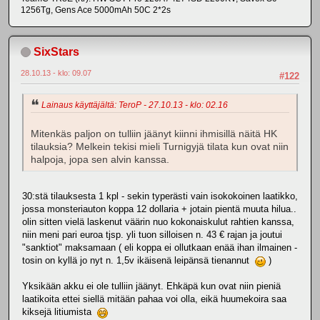
1256Tg, Gens Ace 5000mAh 50C 2*2s
SixStars
28.10.13 - klo: 09.07
#122
Lainaus käyttäjältä: TeroP - 27.10.13 - klo: 02.16
Mitenkäs paljon on tulliin jäänyt kiinni ihmisillä näitä HK
tilauksia? Melkein tekisi mieli Turnigyjä tilata kun ovat niin
halpoja, jopa sen alvin kanssa.
30:stä tilauksesta 1 kpl - sekin typerästi vain isokokoinen laatikko,
jossa monsteriauton koppa 12 dollaria + jotain pientä muuta hilua..
olin sitten vielä laskenut väärin nuo kokonaiskulut rahtien kanssa,
niin meni pari euroa tjsp. yli tuon silloisen n. 43 € rajan ja joutui
"sanktiot" maksamaan ( eli koppa ei ollutkaan enää ihan ilmainen -
tosin on kyllä jo nyt n. 1,5v ikäisenä leipänsä tienannut
)
Yksikään akku ei ole tulliin jäänyt. Ehkäpä kun ovat niin pieniä
laatikoita ettei siellä mitään pahaa voi olla, eikä huumekoira saa
kiksejä litiumista