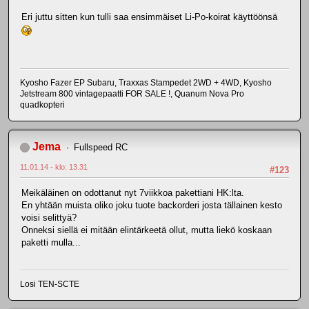
Eri juttu sitten kun tulli saa ensimmäiset Li-Po-koirat käyttöönsä
Kyosho Fazer EP Subaru, Traxxas Stampedet 2WD + 4WD, Kyosho
Jetstream 800 vintagepaatti FOR SALE !, Quanum Nova Pro
quadkopteri
Jema
Fullspeed RC
11.01.14 - klo: 13.31
#123
Meikäläinen on odottanut nyt 7viikkoa pakettiani HK:lta.
En yhtään muista oliko joku tuote backorderi josta tällainen kesto
voisi selittyä?
Onneksi siellä ei mitään elintärkeetä ollut, mutta liekö koskaan
paketti mulla...
Losi TEN-SCTE