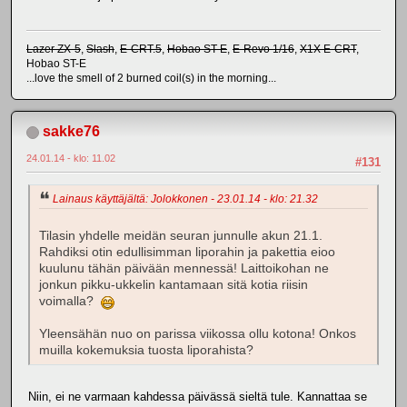
Lazer ZX-5
,
Slash
,
E-CRT.5
,
Hobao ST-E
,
E-Revo 1/16
,
X1X E-CRT
,
Hobao ST-E
...love the smell of 2 burned coil(s) in the morning...
sakke76
24.01.14 - klo: 11.02
#131
Lainaus käyttäjältä: Jolokkonen - 23.01.14 - klo: 21.32
Tilasin yhdelle meidän seuran junnulle akun 21.1.
Rahdiksi otin edullisimman liporahin ja pakettia eioo
kuulunu tähän päivään mennessä! Laittoikohan ne
jonkun pikku-ukkelin kantamaan sitä kotia riisin
voimalla?
Yleensähän nuo on parissa viikossa ollu kotona! Onkos
muilla kokemuksia tuosta liporahista?
Niin, ei ne varmaan kahdessa päivässä sieltä tule. Kannattaa se