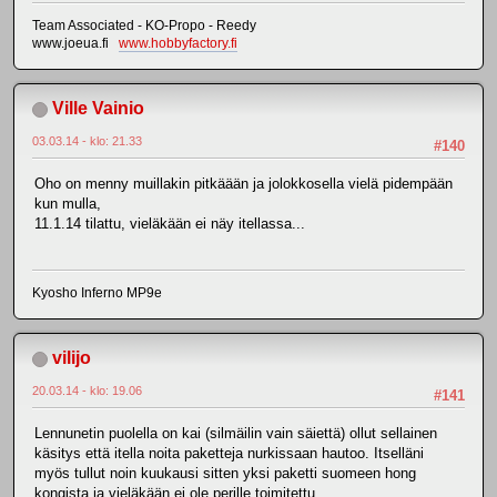
Team Associated - KO-Propo - Reedy
www.joeua.fi
www.hobbyfactory.fi
Ville Vainio
03.03.14 - klo: 21.33
#140
Oho on menny muillakin pitkäään ja jolokkosella vielä pidempään
kun mulla,
11.1.14 tilattu, vieläkään ei näy itellassa...
Kyosho Inferno MP9e
vilijo
20.03.14 - klo: 19.06
#141
Lennunetin puolella on kai (silmäilin vain säiettä) ollut sellainen
käsitys että itella noita paketteja nurkissaan hautoo. Itselläni
myös tullut noin kuukausi sitten yksi paketti suomeen hong
kongista ja vieläkään ei ole perille toimitettu.