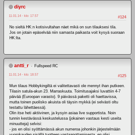
diyrc
11.01.14 - klo: 17.57
#124
No sieltä HK:n kotisivultahan näet mikä on sun tilauksesi tila.
Jos on jotain epäselvää niin samasta paikasta voit kysyä suoraan
HK:lta.
antti_r
Fullspeed RC
11.01.14 - klo: 18.57
#125
Mun tilaus Hobbykingiltä ei valitettavasti ole mennyt ihan putkeen.
Tilasin satula-akun 23. Marraskuuta. Toimitusajaksi luvattiin 4-7
päivää (Euroopan varasto). 9 päivässä paketti oli haettavissa,
mutta toinen puolisko akuista oli täysin mykkä (ei selvästi oltu
testattu lähettäessä).
Olin itse heti aktiivinen, ja kysyin asiaa live supportista. Noin
tunnin kestävässä keskustelussa (jokainen vastaus kesti useita
minuutteja) selvisi:
- jos en olisi syöttämässä akun numeroa johonkin järjestelmään
vuorokauden sisällä tuotteen vastaanottamisesta, en olisi