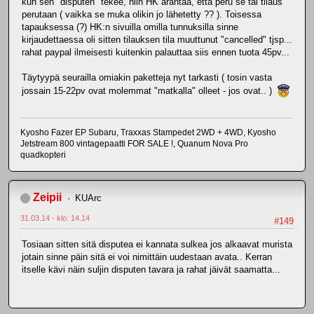
kun sen "disputen" tekee, niin HK ärähtää, että peru se tai tilaus
perutaan ( vaikka se muka olikin jo lähetetty ?? ). Toisessa
tapauksessa (?) HK:n sivuilla omilla tunnuksilla sinne
kirjaudettaessa oli sitten tilauksen tila muuttunut "cancelled" tjsp...
rahat paypal ilmeisesti kuitenkin palauttaa siis ennen tuota 45pv...
Täytyypä seurailla omiakin paketteja nyt tarkasti ( tosin vasta
jossain 15-22pv ovat molemmat "matkalla" olleet - jos ovat.. )
Kyosho Fazer EP Subaru, Traxxas Stampedet 2WD + 4WD, Kyosho
Jetstream 800 vintagepaatti FOR SALE !, Quanum Nova Pro
quadkopteri
Zeipii
KUArc
31.03.14 - klo: 14.14
#149
Tosiaan sitten sitä disputea ei kannata sulkea jos alkaavat murista
jotain sinne päin sitä ei voi nimittäin uudestaan avata.. Kerran
itselle kävi näin suljin disputen tavara ja rahat jäivät saamatta...