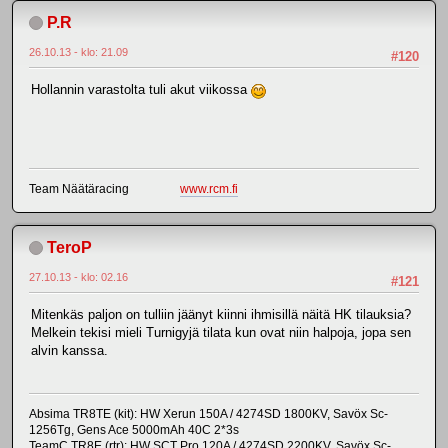
P.R
26.10.13 - klo: 21.09
#120
Hollannin varastolta tuli akut viikossa
Team Näätäracing
www.rcm.fi
TeroP
27.10.13 - klo: 02.16
#121
Mitenkäs paljon on tulliin jäänyt kiinni ihmisillä näitä HK tilauksia?
Melkein tekisi mieli Turnigyjä tilata kun ovat niin halpoja, jopa sen
alvin kanssa.
Absima TR8TE (kit): HW Xerun 150A / 4274SD 1800KV, Savöx Sc-
1256Tg, Gens Ace 5000mAh 40C 2*3s
TeamC TR8E (rtr): HW SCT Pro 120A / 4274SD 2200KV, Savöx Sc-