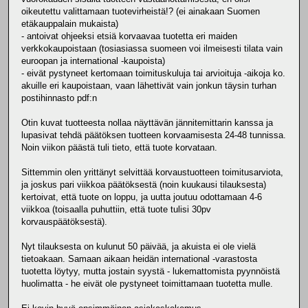
oikeutettu valittamaan tuotevirheistä!? (ei ainakaan Suomen
etäkauppalain mukaista)
- antoivat ohjeeksi etsiä korvaavaa tuotetta eri maiden
verkkokaupoistaan (tosiasiassa suomeen voi ilmeisesti tilata vain
euroopan ja international -kaupoista)
- eivät pystyneet kertomaan toimituskuluja tai arvioituja -aikoja ko.
akuille eri kaupoistaan, vaan lähettivät vain jonkun täysin turhan
postihinnasto pdf:n
Otin kuvat tuotteesta nollaa näyttävän jännitemittarin kanssa ja
lupasivat tehdä päätöksen tuotteen korvaamisesta 24-48 tunnissa.
Noin viikon päästä tuli tieto, että tuote korvataan.
Sittemmin olen yrittänyt selvittää korvaustuotteen toimitusarviota,
ja joskus pari viikkoa päätöksestä (noin kuukausi tilauksesta)
kertoivat, että tuote on loppu, ja uutta joutuu odottamaan 4-6
viikkoa (toisaalla puhuttiin, että tuote tulisi 30pv
korvauspäätöksestä).
Nyt tilauksesta on kulunut 50 päivää, ja akuista ei ole vielä
tietoakaan. Samaan aikaan heidän international -varastosta
tuotetta löytyy, mutta jostain syystä - lukemattomista pyynnöistä
huolimatta - he eivät ole pystyneet toimittamaan tuotetta mulle.