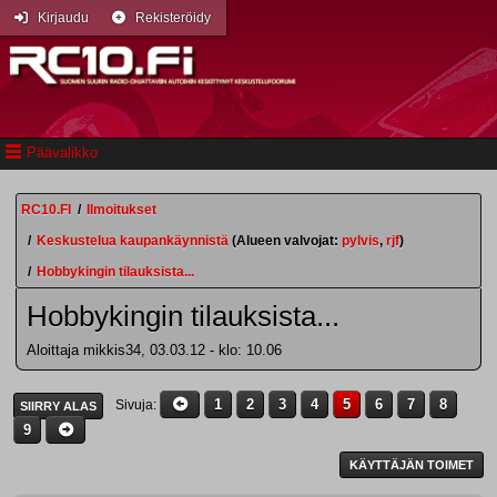
Kirjaudu
Rekisteröidy
Päävalikko
RC10.FI
/
Ilmoitukset
/
Keskustelua kaupankäynnistä
(Alueen valvojat:
pylvis
,
rjf
)
/
Hobbykingin tilauksista...
Hobbykingin tilauksista...
Aloittaja mikkis34, 03.03.12 - klo: 10.06
1
2
3
4
5
6
7
8
Sivuja
SIIRRY ALAS
9
KÄYTTÄJÄN TOIMET