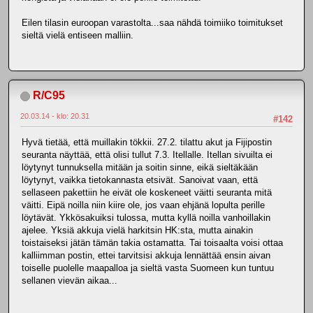
Eilen tilasin euroopan varastolta...saa nähdä toimiiko toimitukset
sieltä vielä entiseen malliin.
R/C95
20.03.14 - klo: 20.31
#142
Hyvä tietää, että muillakin tökkii. 27.2. tilattu akut ja Fijipostin
seuranta näyttää, että olisi tullut 7.3. Itellalle. Itellan sivuilta ei
löytynyt tunnuksella mitään ja soitin sinne, eikä sieltäkään
löytynyt, vaikka tietokannasta etsivät. Sanoivat vaan, että
sellaseen pakettiin he eivät ole koskeneet väitti seuranta mitä
väitti. Eipä noilla niin kiire ole, jos vaan ehjänä lopulta perille
löytävät. Ykkösakuiksi tulossa, mutta kyllä noilla vanhoillakin
ajelee. Yksiä akkuja vielä harkitsin HK:sta, mutta ainakin
toistaiseksi jätän tämän takia ostamatta. Tai toisaalta voisi ottaa
kalliimman postin, ettei tarvitsisi akkuja lennättää ensin aivan
toiselle puolelle maapalloa ja sieltä vasta Suomeen kun tuntuu
sellanen vievän aikaa...