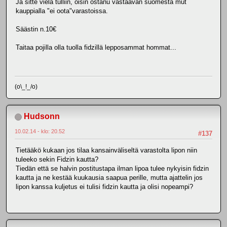
Ja sitte vielä tulliin, oisin ostanu vastaavan suomesta mut
kauppialla "ei oota"varastoissa.
Säästin n.10€
Taitaa pojilla olla tuolla fidzillä lepposammat hommat...
(o\_!_/o)
Hudsonn
10.02.14 - klo: 20.52
#137
Tietääkö kukaan jos tilaa kansainväliseltä varastolta lipon niin
tuleeko sekin Fidzin kautta?
Tiedän että se halvin postitustapa ilman lipoa tulee nykyisin fidzin
kautta ja ne kestää kuukausia saapua perille, mutta ajattelin jos
lipon kanssa kuljetus ei tulisi fidzin kautta ja olisi nopeampi?