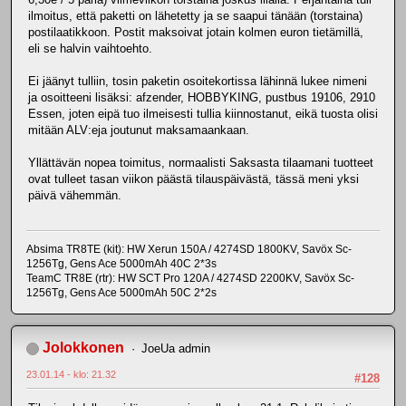
ilmoitus, että paketti on lähetetty ja se saapui tänään (torstaina)
postilaatikkoon. Postit maksoivat jotain kolmen euron tietämillä,
eli se halvin vaihtoehto.
Ei jäänyt tulliin, tosin paketin osoitekortissa lähinnä lukee nimeni
ja osoitteeni lisäksi: afzender, HOBBYKING, pustbus 19106, 2910
Essen, joten eipä tuo ilmeisesti tullia kiinnostanut, eikä tuosta olisi
mitään ALV:eja joutunut maksamaankaan.
Yllättävän nopea toimitus, normaalisti Saksasta tilaamani tuotteet
ovat tulleet tasan viikon päästä tilauspäivästä, tässä meni yksi
päivä vähemmän.
Absima TR8TE (kit): HW Xerun 150A / 4274SD 1800KV, Savöx Sc-
1256Tg, Gens Ace 5000mAh 40C 2*3s
TeamC TR8E (rtr): HW SCT Pro 120A / 4274SD 2200KV, Savöx Sc-
1256Tg, Gens Ace 5000mAh 50C 2*2s
Jolokkonen
JoeUa admin
23.01.14 - klo: 21.32
#128