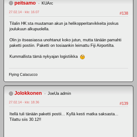
peitsamo
KUArc
27.02.14 - klo: 16.07
#138
Tilalin HK:sta muutaman akun ja helikopperitarvikkeita joskus
joulukuun alkupuolella.
Olin jo itseasiassa unohtanut koko jutun, mutta tänään pamahti
paketti postiin. Paketti on tosiaankin leimattu Fiji Airportilta.
Kummallista tämä nykyajan logistiikka
Flying Calacucco
Jolokkonen
JoeUa admin
27.02.14 - klo: 18.36
#139
Itellä tuli tänään paketti postii... Kyllä kesti matka saksasta...
Tilattu siis 30.12!!