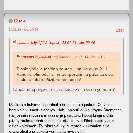
Qazu
24.01.14 - klo: 10.38
#130
Lainaus käyttäjältä: topcat - 23.01.14 - klo: 22.40
Lainaus käyttäjältä: Jolokkonen - 23.01.14 - klo: 21.32
Tilasin yhdelle meidän seuran junnulle akun 21.1.
Rahdiksi otin edullisimman liporahin ja pakettia eioo
kuulunu tähän päivään mennessä!
Läppä, näppäilyvirhe, sarkasmia vai miks en ymmärrä?
Mä tilasin halvimmalla rahdilla sormiakkuja joskus. Oli vielä
bonuksien lunastuslähetys. Noh.. paketti oli kai käyny Suomessa
(tai jossain muussa maassa) ja palautunu Hobbykingiin. Olis
pitäny maksaa rahti uudelleen, että olisivat lähettäneet. Jätin
asian kokonaan. Toimitus voi kyllä kestää kuukauden sillä
etanarahdilla ja paketti voi hävitä myös sillä.