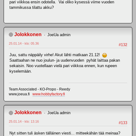
pari viikkoa ensin odotella. Vai oliko kysessä viime vuoden
tammikussa tilattu akku?
Jolokkonen
JoeUa admin
25.01.14 - klo: 05.36
#132
Juu, sattu näppäily virhe! Akut lähti matkaan 21.12!
Saattaahan ne nuo joulun- ja uudenvuoden pyhät laittaa pakan
sekaisin. Noo vuotellaan vielä pari viikkoa ennen, kun rupeen
kyselemään.
Team Associated - KO-Propo - Reedy
www.joeua.fi
www.hobbyfactory.fi
Jolokkonen
JoeUa admin
25.01.14 - klo: 13.16
#133
Nyt sitten tuli äsken tälläinen viesti... mitteekähän tää meinaa?