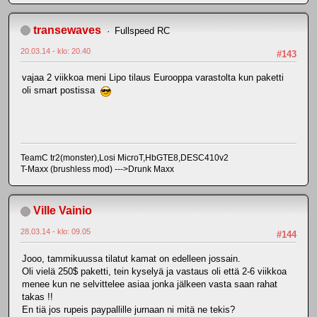
transewaves
Fullspeed RC
20.03.14 - klo: 20.40
#143
vajaa 2 viikkoa meni Lipo tilaus Eurooppa varastolta kun paketti
oli smart postissa
TeamC tr2(monster),Losi MicroT,HbGTE8,DESC410v2
T-Maxx (brushless mod) --->Drunk Maxx
Ville Vainio
28.03.14 - klo: 09.05
#144
Jooo, tammikuussa tilatut kamat on edelleen jossain.
Oli vielä 250$ paketti, tein kyselyä ja vastaus oli että 2-6 viikkoa
menee kun ne selvittelee asiaa jonka jälkeen vasta saan rahat
takas !!
En tiä jos rupeis paypallille jurnaan ni mitä ne tekis?