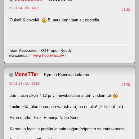
25.01.14 - klo: 14.21
#135
Oukei! Kiitoksia!
Ei auta kun vaan sit odotella.
Team Associated - KO-Propo - Reedy
www.joeua.fi
www.hobbyfactory.fi
MonsTTer
Kymen Pienoisautokerho
30.01.14 - klo: 23.55
#136
Juu tilasin akun 7.12 ja viimeviikolla se sitten vihdoin tuli
Luulin että tulee euroopan varastosta, no ei tullu! (Edelliset tuli).
Akun matka, Fidzi-Espanja-Norja-Suomi.
Kerran jo kyselin perään ja sain norjan freipostin seurantakoodin.