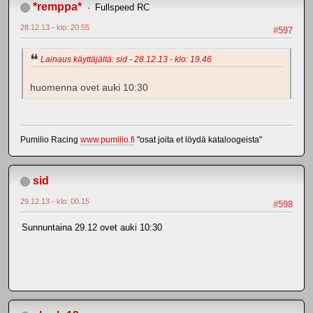
*remppa*
Fullspeed RC
28.12.13 - klo: 20.55
#597
Lainaus käyttäjältä: sid - 28.12.13 - klo: 19.46
huomenna ovet auki 10:30
Pumilio Racing
www.pumilio.fi
"osat joita et löydä kataloogeista"
sid
29.12.13 - klo: 00.15
#598
Sunnuntaina 29.12 ovet auki 10:30