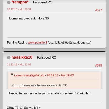
*remppa*
Fullspeed RC
20.12.13 - klo: 20.31
#577
Huomenna ovet auki klo 9.30
Pumilio Racing
www.pumilio.fi
"osat joita et löydä kataloogeista"
nassikka10
Fullspeed RC
21.12.13 - klo: 21.09
#578
Lainaus käyttäjältä: sid - 20.12.13 - klo: 19.03
Sunnuntaina availemassa ovia 10:30
Hienoa, tullaan sinne harjoitusradalle suunilleen 12 aikoihin.
XRay T3-11, Sanwa MT-4