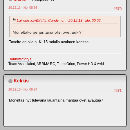
20.12.13 - klo: 08.36
#570
Lainaus käyttäjältä: Candyman - 20.12.13 - klo: 00.02
Moneltako perjantaina olisi ovet auki?
Tavoite on olla n. Kl 15 radalla avaimen kanssa
Hobbyfactory.fi
Team Associated, ARRMA RC, Team Orion, Power HD & Avid
Kekkis
20.12.13 - klo: 09.24
#571
Moneltas nyt tulevana lauantaina mahtaa ovet avautua?