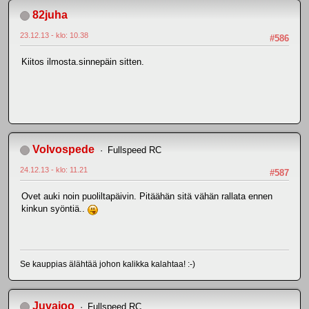
82juha
23.12.13 - klo: 10.38
#586
Kiitos ilmosta.sinnepäin sitten.
Volvospede
Fullspeed RC
24.12.13 - klo: 11.21
#587
Ovet auki noin puoliltapäivin. Pitäähän sitä vähän rallata ennen
kinkun syöntiä..
Se kauppias älähtää johon kalikka kalahtaa! :-)
Juvajoo
Fullspeed RC