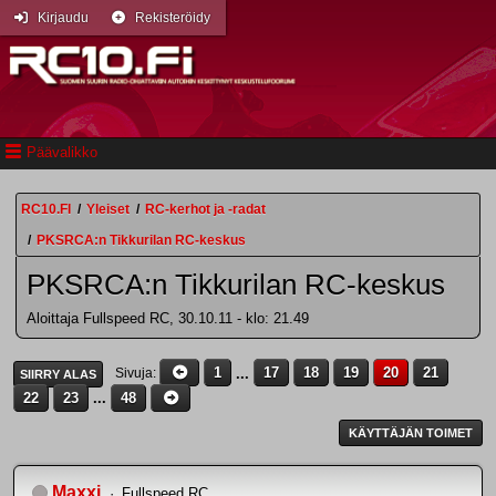
Kirjaudu
Rekisteröidy
Päävalikko
RC10.FI
/
Yleiset
/
RC-kerhot ja -radat
/
PKSRCA:n Tikkurilan RC-keskus
PKSRCA:n Tikkurilan RC-keskus
Aloittaja Fullspeed RC, 30.10.11 - klo: 21.49
1
...
17
18
19
20
21
Sivuja
SIIRRY ALAS
22
23
...
48
KÄYTTÄJÄN TOIMET
Maxxi
Fullspeed RC