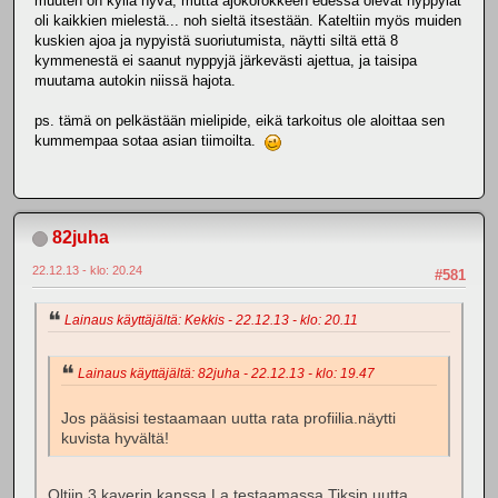
muuten on kyllä hyvä, mutta ajokorokkeen edessä olevat nyppylät
oli kaikkien mielestä... noh sieltä itsestään. Kateltiin myös muiden
kuskien ajoa ja nypyistä suoriutumista, näytti siltä että 8
kymmenestä ei saanut nyppyjä järkevästi ajettua, ja taisipa
muutama autokin niissä hajota.
ps. tämä on pelkästään mielipide, eikä tarkoitus ole aloittaa sen
kummempaa sotaa asian tiimoilta.
82juha
22.12.13 - klo: 20.24
#581
Lainaus käyttäjältä: Kekkis - 22.12.13 - klo: 20.11
Lainaus käyttäjältä: 82juha - 22.12.13 - klo: 19.47
Jos pääsisi testaamaan uutta rata profiilia.näytti
kuvista hyvältä!
Oltiin 3 kaverin kanssa La testaamassa Tiksin uutta