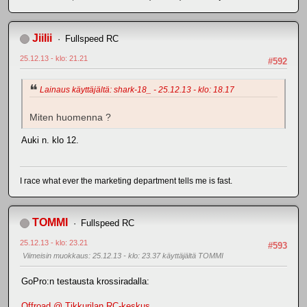
JiiIii
Fullspeed RC
25.12.13 - klo: 21.21
#592
Lainaus käyttäjältä: shark-18_ - 25.12.13 - klo: 18.17
Miten huomenna ?
Auki n. klo 12.
I race what ever the marketing department tells me is fast.
TOMMI
Fullspeed RC
25.12.13 - klo: 23.21
#593
Viimeisin muokkaus
: 25.12.13 - klo: 23.37 käyttäjältä TOMMI
GoPro:n testausta krossiradalla:
Offroad @ Tikkurilan RC-keskus