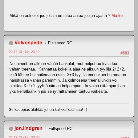
Mikä on aukiolot jos jollain on infoa antaa joulun ajasta ?
Ma.ke
Volvospede
Fullspeed RC
22.12.13 - klo: 23.20
#583
Ne laineet on alkuun vähän hankalat, mut helpottuu kyllä kun
vähän treenaa. Kannattaa kokeilla ajaa ne alkuun tyylillä 2+2+2,
eikä lähtee huimailemaan esim. 3+3 tyylillä ennenkuin homma on
hanskassa vähän paremmin. Ja kolmosena treenailunkin voi
aloittaa 3+2+1 tyylillä niin on helpompaa. Ja voipa niitä ajaa ihan
yks kerrallaankin jos se rytmittäminen tuntuu vaikealta.
Se kauppias älähtää johon kalikka kalahtaa! :-)
jon.lindgren
Fullspeed RC
22.12.13 - klo: 23.30