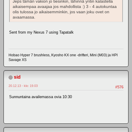
Jeps tämän vakion jo tiesinkin, lähinnä yritin kalastella
aikaisempaa avaajaa jos mahdollista :) 3 - 4 autokuntaa
olis tulossa jo aikaisemminkin, jos vaan joku ovet on
avaamassa.
Sent from my Nexus 7 using Tapatalk
Hobao Hyper 7 brushless, Kyosho KX one -drifteri, Mini (M03) ja HPI
Savage XS
sid
20.12.13 - klo: 19.03
#576
Sunnuntaina availemassa ovia 10:30