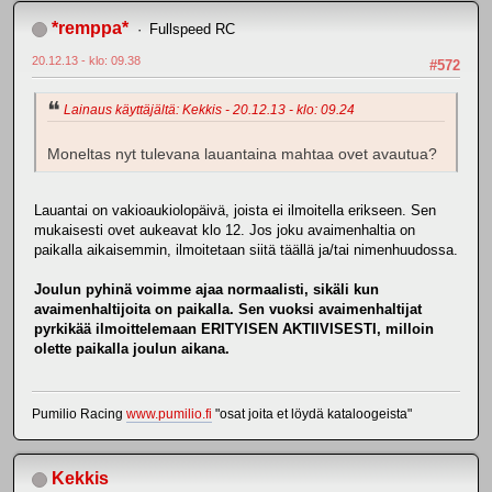
*remppa*
Fullspeed RC
20.12.13 - klo: 09.38
#572
Lainaus käyttäjältä: Kekkis - 20.12.13 - klo: 09.24
Moneltas nyt tulevana lauantaina mahtaa ovet avautua?
Lauantai on vakioaukiolopäivä, joista ei ilmoitella erikseen. Sen
mukaisesti ovet aukeavat klo 12. Jos joku avaimenhaltia on
paikalla aikaisemmin, ilmoitetaan siitä täällä ja/tai nimenhuudossa.
Joulun pyhinä voimme ajaa normaalisti, sikäli kun
avaimenhaltijoita on paikalla. Sen vuoksi avaimenhaltijat
pyrkikää ilmoittelemaan ERITYISEN AKTIIVISESTI, milloin
olette paikalla joulun aikana.
Pumilio Racing
www.pumilio.fi
"osat joita et löydä kataloogeista"
Kekkis