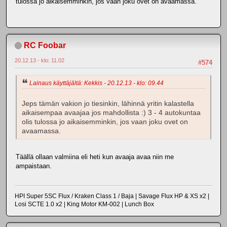
tulossa jo aikaisemminkin, jos vaan joku ovet on avaamassa.
RC Foobar
20.12.13 - klo: 11.02
#574
Lainaus käyttäjältä: Kekkis - 20.12.13 - klo: 09.44
Jeps tämän vakion jo tiesinkin, lähinnä yritin kalastella
aikaisempaa avaajaa jos mahdollista :) 3 - 4 autokuntaa
olis tulossa jo aikaisemminkin, jos vaan joku ovet on
avaamassa.
Täällä ollaan valmiina eli heti kun avaaja avaa niin me
ampaistaan.
HPI Super 5SC Flux / Kraken Class 1 / Baja | Savage Flux HP & XS x2 |
Losi SCTE 1.0 x2 | King Motor KM-002 | Lunch Box