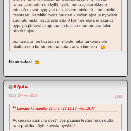
rataa, ja muuten on kyllä hyvä, mutta ajokorokkeen
edessä olevat nyppylät oli kaikkien mielestä... noh sieltä
itsestään. Kateltiin myös muiden kuskien ajoa ja nypyistä
suoriutumista, näytti siltä että 8 kymmenestä ei saanut
nyppyjä järkevästi ajettua, ja taisipa muutama autokin
niissä hajota.
ps. tämä on pelkästään mielipide, eikä tarkoitus ole
aloittaa sen kummempaa sotaa asian tiimoilta.
Ne on vaikeet
82juha
22.12.13 - klo: 22.27
#582
Lainaus käyttäjältä: 82juha - 22.12.13 - klo: 19.47
Aukeaako aamulla ovet? Jos pääsisi testaamaan uutta
rata profiilia.näytti kuvista hyvältä!