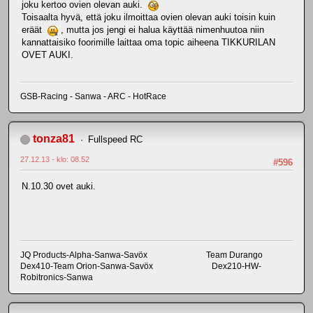
joku kertoo ovien olevan auki.
Toisaalta hyvä, että joku ilmoittaa ovien olevan auki toisin kuin
eräät
, mutta jos jengi ei halua käyttää nimenhuutoa niin
kannattaisiko foorimille laittaa oma topic aiheena TIKKURILAN
OVET AUKI.
GSB-Racing - Sanwa - ARC - HotRace
tonza81
Fullspeed RC
27.12.13 - klo: 08.52
#596
N.10.30 ovet auki.
JQ Products-Alpha-Sanwa-Savöx Team Durango
Dex410-Team Orion-Sanwa-Savöx Dex210-HW-
Robitronics-Sanwa