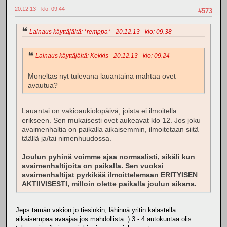
20.12.13 - klo: 09.44
#573
Lainaus käyttäjältä: *remppa* - 20.12.13 - klo: 09.38
Lainaus käyttäjältä: Kekkis - 20.12.13 - klo: 09.24
Moneltas nyt tulevana lauantaina mahtaa ovet
avautua?
Lauantai on vakioaukiolopäivä, joista ei ilmoitella
erikseen. Sen mukaisesti ovet aukeavat klo 12. Jos joku
avaimenhaltia on paikalla aikaisemmin, ilmoitetaan siitä
täällä ja/tai nimenhuudossa.
Joulun pyhinä voimme ajaa normaalisti, sikäli kun
avaimenhaltijoita on paikalla. Sen vuoksi
avaimenhaltijat pyrkikää ilmoittelemaan ERITYISEN
AKTIIVISESTI, milloin olette paikalla joulun aikana.
Jeps tämän vakion jo tiesinkin, lähinnä yritin kalastella
aikaisempaa avaajaa jos mahdollista :) 3 - 4 autokuntaa olis