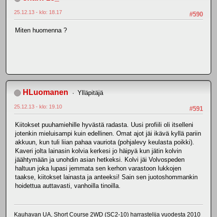
25.12.13 - klo: 18.17
#590
Miten huomenna ?
HLuomanen
Ylläpitäjä
25.12.13 - klo: 19.10
#591
Kiitokset puuhamiehille hyvästä radasta. Uusi profiili oli itselleni
jotenkin mieluisampi kuin edellinen. Omat ajot jäi ikävä kyllä pariin
akkuun, kun tuli liian pahaa vauriota (pohjalevy keulasta poikki).
Kaveri jolta lainasin kolvia kerkesi jo häipyä kun jätin kolvin
jäähtymään ja unohdin asian hetkeksi. Kolvi jäi Volvospeden
haltuun joka lupasi jemmata sen kerhon varastoon lukkojen
taakse, kiitokset lainasta ja anteeksi! Sain sen juotoshommankin
hoidettua auttavasti, vanhoilla tinoilla.
Kauhavan UA, Short Course 2WD (SC2-10) harrastelija vuodesta 2010