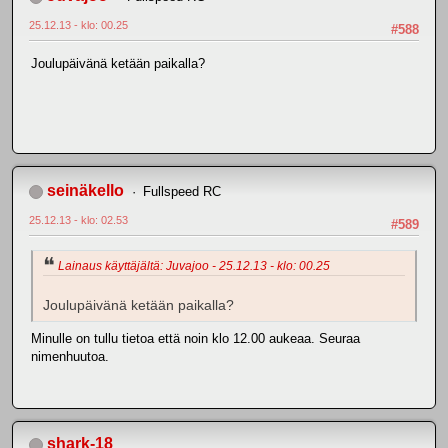
25.12.13 - klo: 00.25
#588
Joulupäivänä ketään paikalla?
seinäkello
Fullspeed RC
25.12.13 - klo: 02.53
#589
Lainaus käyttäjältä: Juvajoo - 25.12.13 - klo: 00.25
Joulupäivänä ketään paikalla?
Minulle on tullu tietoa että noin klo 12.00 aukeaa. Seuraa
nimenhuutoa.
shark-18_