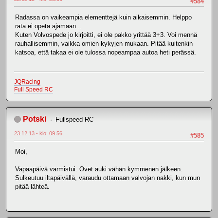
#584
Radassa on vaikeampia elementtejä kuin aikaisemmin. Helppo
rata ei opeta ajamaan...
Kuten Volvospede jo kirjoitti, ei ole pakko yrittää 3+3. Voi mennä
rauhallisemmin, vaikka omien kykyjen mukaan. Pitää kuitenkin
katsoa, että takaa ei ole tulossa nopeampaa autoa heti perässä.
JQRacing
Full Speed RC
Potski
Fullspeed RC
23.12.13 - klo: 09.56
#585
Moi,
Vapaapäivä varmistui. Ovet auki vähän kymmenen jälkeen.
Sulkeutuu iltapäivällä, varaudu ottamaan valvojan nakki, kun mun
pitää lähteä.