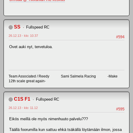
SS
Fullspeed RC
26.12.13 - klo: 10.37
#594
Ovet auki nyt, tervetuloa.
Team Associated / Reedy Sami Salmela Racing -Make
12th scale great again-
C1S F1
Fullspeed RC
26.12.13 - klo: 11.12
#595
Eikös meillä ole myös nimenhuuto palvelu???
Täällä foorumilla kun sattuu ehkä tsäkällä löytämään ilmon, jossa