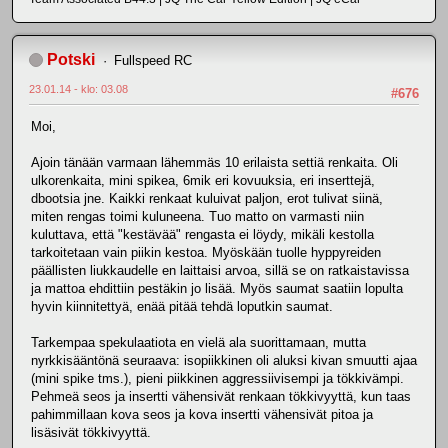
Potski
Fullspeed RC
23.01.14 - klo: 03.08
#676
Moi,
Ajoin tänään varmaan lähemmäs 10 erilaista settiä renkaita. Oli
ulkorenkaita, mini spikea, 6mik eri kovuuksia, eri inserttejä,
dbootsia jne. Kaikki renkaat kuluivat paljon, erot tulivat siinä,
miten rengas toimi kuluneena. Tuo matto on varmasti niin
kuluttava, että "kestävää" rengasta ei löydy, mikäli kestolla
tarkoitetaan vain piikin kestoa. Myöskään tuolle hyppyreiden
päällisten liukkaudelle en laittaisi arvoa, sillä se on ratkaistavissa
ja mattoa ehdittiin pestäkin jo lisää. Myös saumat saatiin lopulta
hyvin kiinnitettyä, enää pitää tehdä loputkin saumat.
Tarkempaa spekulaatiota en vielä ala suorittamaan, mutta
nyrkkisääntönä seuraava: isopiikkinen oli aluksi kivan smuutti ajaa
(mini spike tms.), pieni piikkinen aggressiivisempi ja tökkivämpi.
Pehmeä seos ja insertti vähensivät renkaan tökkivyyttä, kun taas
pahimmillaan kova seos ja kova insertti vähensivät pitoa ja
lisäsivät tökkivyyttä.