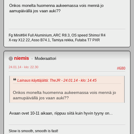
Onkos monelta huomenna aukeemassa vois mennä jo
aamupäivällä jos vaan auki??
Fg Mini#84 Full Aluminium, ARC R8.3, OS speed Shimo/ R4
X-ray X12 22, Asso B74.1, Tamiya rekka, Futaba T7 PXR
niemis
Moderaattori
24.01.14 - klo: 22.30
#680
Lainaus käyttäjältä: TheJR - 24.01.14 - klo: 14.45
Onkos monelta huomenna aukeemassa vois mennä jo
aamupäivällä jos vaan auki??
Avaan ovet 10-11 aikaan, riippuu siitä kuin hyvin tyyny on...
Slow is smooth, smooth is fast!