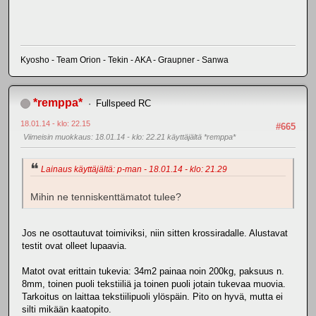
Kyosho - Team Orion - Tekin - AKA - Graupner - Sanwa
*remppa*
Fullspeed RC
18.01.14 - klo: 22.15
#665
Viimeisin muokkaus
: 18.01.14 - klo: 22.21 käyttäjältä *remppa*
Lainaus käyttäjältä: p-man - 18.01.14 - klo: 21.29
Mihin ne tenniskenttämatot tulee?
Jos ne osottautuvat toimiviksi, niin sitten krossiradalle. Alustavat
testit ovat olleet lupaavia.
Matot ovat erittain tukevia: 34m2 painaa noin 200kg, paksuus n.
8mm, toinen puoli tekstiiliä ja toinen puoli jotain tukevaa muovia.
Tarkoitus on laittaa tekstiilipuoli ylöspäin. Pito on hyvä, mutta ei
silti mikään kaatopito.