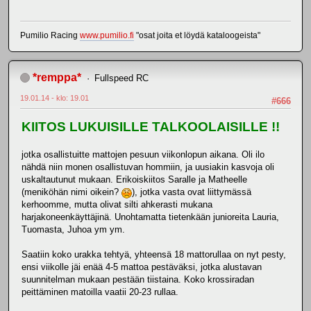
Pumilio Racing
www.pumilio.fi
"osat joita et löydä kataloogeista"
*remppa*
Fullspeed RC
19.01.14 - klo: 19.01
#666
KIITOS LUKUISILLE TALKOOLAISILLE !!
jotka osallistuitte mattojen pesuun viikonlopun aikana. Oli ilo
nähdä niin monen osallistuvan hommiin, ja uusiakin kasvoja oli
uskaltautunut mukaan. Erikoiskiitos Saralle ja Matheelle
(meniköhän nimi oikein?
), jotka vasta ovat liittymässä
kerhoomme, mutta olivat silti ahkerasti mukana
harjakoneenkäyttäjinä. Unohtamatta tietenkään junioreita Lauria,
Tuomasta, Juhoa ym ym.
Saatiin koko urakka tehtyä, yhteensä 18 mattorullaa on nyt pesty,
ensi viikolle jäi enää 4-5 mattoa pestäväksi, jotka alustavan
suunnitelman mukaan pestään tiistaina. Koko krossiradan
peittäminen matoilla vaatii 20-23 rullaa.