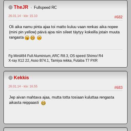
TheJR
Fullspeed RC
26.01.14 - klo: 15.10
#682
Oli aika namu pinta ajaa toi matto kuluu vaan renkas aika nopee
(mini pin yellow) päivä ajoa niin sileet täytyy kokeilla jotain muuta
rangasta
Fg Mini#84 Full Aluminium, ARC R8.3, OS speed Shimo/ R4
X-ray X12 22, Asso B74.1, Tamiya rekka, Futaba T7 PXR
Kekkis
26.01.14 - klo: 16.55
#683
Jep aivan mahtava ajaa, mutta totta tosiaan kuluttaa rengasta
aikasta reippaasti