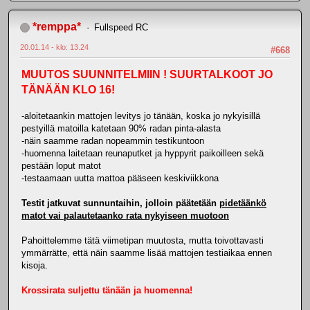
*remppa*
Fullspeed RC
20.01.14 - klo: 13.24
#668
MUUTOS SUUNNITELMIIN ! SUURTALKOOT JO
TÄNÄÄN KLO 16!
-aloitetaankin mattojen levitys jo tänään, koska jo nykyisillä
pestyillä matoilla katetaan 90% radan pinta-alasta
-näin saamme radan nopeammin testikuntoon
-huomenna laitetaan reunaputket ja hyppyrit paikoilleen sekä
pestään loput matot
-testaamaan uutta mattoa pääseen keskiviikkona
Testit jatkuvat sunnuntaihin, jolloin päätetään
pidetäänkö
matot vai palautetaanko rata nykyiseen muotoon
Pahoittelemme tätä viimetipan muutosta, mutta toivottavasti
ymmärrätte, että näin saamme lisää mattojen testiaikaa ennen
kisoja.
Krossirata suljettu tänään ja huomenna!