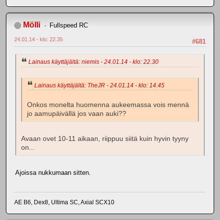
Mölli
Fullspeed RC
24.01.14 - klo: 22.35
#681
Lainaus käyttäjältä: niemis - 24.01.14 - klo: 22.30
Lainaus käyttäjältä: TheJR - 24.01.14 - klo: 14.45
Onkos monelta huomenna aukeemassa vois mennä
jo aamupäivällä jos vaan auki??
Avaan ovet 10-11 aikaan, riippuu siitä kuin hyvin tyyny
on...
Ajoissa nukkumaan sitten.
AE B6, Dex8, Ultima SC, Axial SCX10