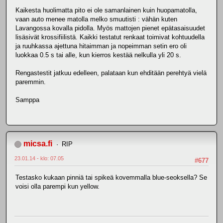
Kaikesta huolimatta pito ei ole samanlainen kuin huopamatolla,
vaan auto menee matolla melko smuutisti : vähän kuten
Lavangossa kovalla pidolla. Myös mattojen pienet epätasaisuudet
lisäsivät krossifiilistä. Kaikki testatut renkaat toimivat kohtuudella
ja ruuhkassa ajettuna hitaimman ja nopeimman setin ero oli
luokkaa 0.5 s tai alle, kun kierros kestää nelkulla yli 20 s.
Rengastestit jatkuu edelleen, palataan kun ehditään perehtyä vielä
paremmin.
Samppa
micsa.fi
RIP
23.01.14 - klo: 07.05
#677
Testasko kukaan pinniä tai spikeä kovemmalla blue-seoksella? Se
voisi olla parempi kun yellow.