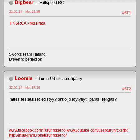
Bigbear
Fullspeed RC
21.01.14 - klo: 23.38
#671
PKSRCA krossirata
Sworkz Team Finland
Driven to perfection
Loomis
Turun Urheiluautoilijat ry
22.01.14 - klo: 17.36
#672
mites testaukset edistyy? onko jo löytynyt "paras" rengas?
www.facebook.com/Turunrckerho
www.youtube.com/user/turunrckerho
http://instagram.com/turunrckerho/