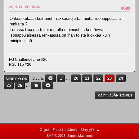
26.01.14 - klo: 19.36
#689
Onkos kukaan koittanut Traxxasseja tai muita "isonappulaisia"
renkaita ?
TurussaTraxxas toimi matolla mainiosti ja kestävyys
isonappulaisessa renkaassa on ihan toista luokkaa kuin
minipinnissä.
FG ChallengeLine #26
RS5 T15 #26
1
...
20
21
22
23
24
Sivuja
SIIRRY YLÖS
25
26
...
48
KÄYTTÄJÄN TOIMET
|
|
Ohjeet
Ehdot ja säännöt
Siirry ylös ▲
,
SMF © 2023
Simple Machines