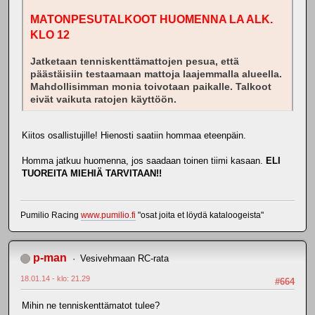
MATONPESUTALKOOT HUOMENNA LA ALK.
KLO 12
Jatketaan tenniskenttämattojen pesua, että
päästäisiin testaamaan mattoja laajemmalla alueella.
Mahdollisimman monia toivotaan paikalle. Talkoot
eivät vaikuta ratojen käyttöön.
Kiitos osallistujille! Hienosti saatiin hommaa eteenpäin.
Homma jatkuu huomenna, jos saadaan toinen tiimi kasaan.
ELI
TUOREITA MIEHIÄ TARVITAAN!!
Pumilio Racing
www.pumilio.fi
"osat joita et löydä kataloogeista"
p-man
Vesivehmaan RC-rata
18.01.14 - klo: 21.29
#664
Mihin ne tenniskenttämatot tulee?