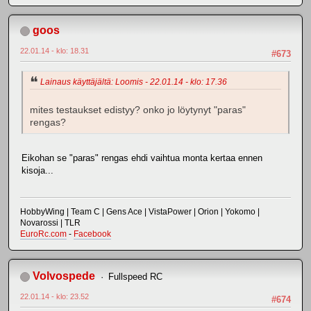
goos
22.01.14 - klo: 18.31
#673
Lainaus käyttäjältä: Loomis - 22.01.14 - klo: 17.36
mites testaukset edistyy? onko jo löytynyt "paras"
rengas?
Eikohan se "paras" rengas ehdi vaihtua monta kertaa ennen
kisoja...
HobbyWing | Team C | Gens Ace | VistaPower | Orion | Yokomo |
Novarossi | TLR
EuroRc.com
-
Facebook
Volvospede
Fullspeed RC
22.01.14 - klo: 23.52
#674