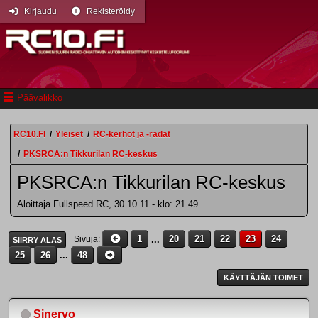
Kirjaudu
Rekisteröidy
Päävalikko
RC10.FI
/
Yleiset
/
RC-kerhot ja -radat
/
PKSRCA:n Tikkurilan RC-keskus
PKSRCA:n Tikkurilan RC-keskus
Aloittaja Fullspeed RC, 30.10.11 - klo: 21.49
1
...
20
21
22
23
24
Sivuja
SIIRRY ALAS
25
26
...
48
KÄYTTÄJÄN TOIMET
Sinervo