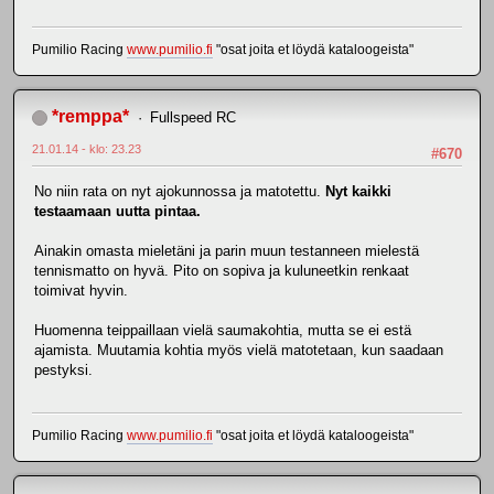
Pumilio Racing
www.pumilio.fi
"osat joita et löydä kataloogeista"
*remppa*
Fullspeed RC
21.01.14 - klo: 23.23
#670
No niin rata on nyt ajokunnossa ja matotettu.
Nyt kaikki
testaamaan uutta pintaa.
Ainakin omasta mieletäni ja parin muun testanneen mielestä
tennismatto on hyvä. Pito on sopiva ja kuluneetkin renkaat
toimivat hyvin.
Huomenna teippaillaan vielä saumakohtia, mutta se ei estä
ajamista. Muutamia kohtia myös vielä matotetaan, kun saadaan
pestyksi.
Pumilio Racing
www.pumilio.fi
"osat joita et löydä kataloogeista"