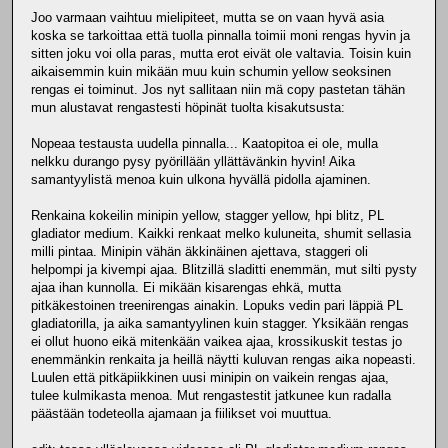
Joo varmaan vaihtuu mielipiteet, mutta se on vaan hyvä asia
koska se tarkoittaa että tuolla pinnalla toimii moni rengas hyvin ja
sitten joku voi olla paras, mutta erot eivät ole valtavia. Toisin kuin
aikaisemmin kuin mikään muu kuin schumin yellow seoksinen
rengas ei toiminut. Jos nyt sallitaan niin mä copy pastetan tähän
mun alustavat rengastesti höpinät tuolta kisakutsusta:
Nopeaa testausta uudella pinnalla... Kaatopitoa ei ole, mulla
nelkku durango pysy pyörillään yllättävänkin hyvin! Aika
samantyylistä menoa kuin ulkona hyvällä pidolla ajaminen.
Renkaina kokeilin minipin yellow, stagger yellow, hpi blitz, PL
gladiator medium. Kaikki renkaat melko kuluneita, shumit sellasia
milli pintaa. Minipin vähän äkkinäinen ajettava, staggeri oli
helpompi ja kivempi ajaa. Blitzillä sladitti enemmän, mut silti pysty
ajaa ihan kunnolla. Ei mikään kisarengas ehkä, mutta
pitkäkestoinen treenirengas ainakin. Lopuks vedin pari läppiä PL
gladiatorilla, ja aika samantyylinen kuin stagger. Yksikään rengas
ei ollut huono eikä mitenkään vaikea ajaa, krossikuskit testas jo
enemmänkin renkaita ja heillä näytti kuluvan rengas aika nopeasti.
Luulen että pitkäpiikkinen uusi minipin on vaikein rengas ajaa,
tulee kulmikasta menoa. Mut rengastestit jatkunee kun radalla
päästään todeteolla ajamaan ja fiilikset voi muuttua.