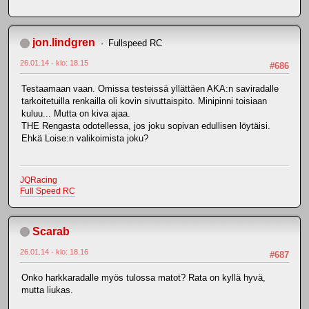
jon.lindgren
Fullspeed RC
26.01.14 - klo: 18.15
#686
Testaamaan vaan. Omissa testeissä yllättäen AKA:n saviradalle
tarkoitetuilla renkailla oli kovin sivuttaispito. Minipinni toisiaan
kuluu... Mutta on kiva ajaa.
THE Rengasta odotellessa, jos joku sopivan edullisen löytäisi.
Ehkä Loise:n valikoimista joku?
JQRacing
Full Speed RC
Scarab
26.01.14 - klo: 18.16
#687
Onko harkkaradalle myös tulossa matot? Rata on kyllä hyvä,
mutta liukas.