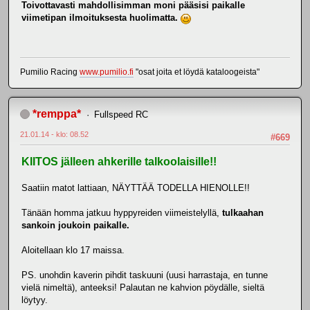
Toivottavasti mahdollisimman moni pääsisi paikalle
viimetipan ilmoituksesta huolimatta.
Pumilio Racing
www.pumilio.fi
"osat joita et löydä kataloogeista"
*remppa*
Fullspeed RC
21.01.14 - klo: 08.52
#669
KIITOS jälleen ahkerille talkoolaisille!!
Saatiin matot lattiaan, NÄYTTÄÄ TODELLA HIENOLLE!!
Tänään homma jatkuu hyppyreiden viimeistelyllä,
tulkaahan
sankoin joukoin paikalle.
Aloitellaan klo 17 maissa.
PS. unohdin kaverin pihdit taskuuni (uusi harrastaja, en tunne
vielä nimeltä), anteeksi! Palautan ne kahvion pöydälle, sieltä
löytyy.