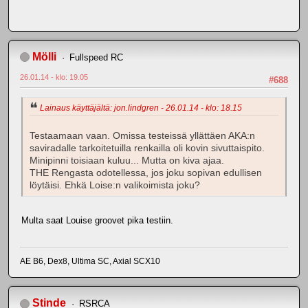
Mölli
Fullspeed RC
26.01.14 - klo: 19.05
#688
Lainaus käyttäjältä: jon.lindgren - 26.01.14 - klo: 18.15
Testaamaan vaan. Omissa testeissä yllättäen AKA:n
saviradalle tarkoitetuilla renkailla oli kovin sivuttaispito.
Minipinni toisiaan kuluu... Mutta on kiva ajaa.
THE Rengasta odotellessa, jos joku sopivan edullisen
löytäisi. Ehkä Loise:n valikoimista joku?
Multa saat Louise groovet pika testiin.
AE B6, Dex8, Ultima SC, Axial SCX10
Stinde
RSRCA