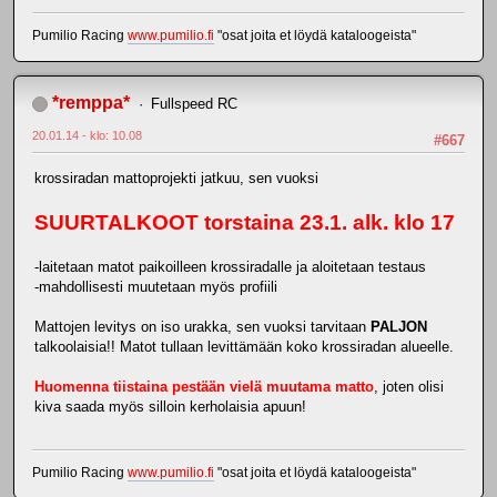
Pumilio Racing
www.pumilio.fi
"osat joita et löydä kataloogeista"
*remppa*
Fullspeed RC
20.01.14 - klo: 10.08
#667
krossiradan mattoprojekti jatkuu, sen vuoksi
SUURTALKOOT torstaina 23.1. alk. klo 17
-laitetaan matot paikoilleen krossiradalle ja aloitetaan testaus
-mahdollisesti muutetaan myös profiili
Mattojen levitys on iso urakka, sen vuoksi tarvitaan
PALJON
talkoolaisia!! Matot tullaan levittämään koko krossiradan alueelle.
Huomenna tiistaina pestään vielä muutama matto
, joten olisi
kiva saada myös silloin kerholaisia apuun!
Pumilio Racing
www.pumilio.fi
"osat joita et löydä kataloogeista"