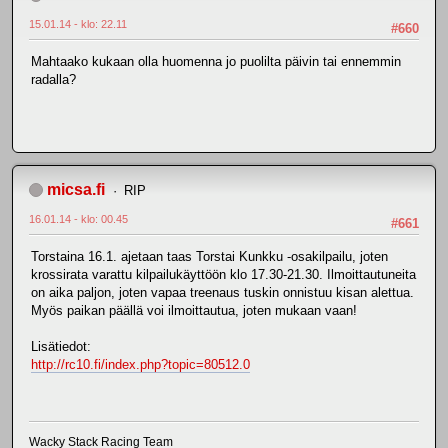
15.01.14 - klo: 22.11
#660
Mahtaako kukaan olla huomenna jo puolilta päivin tai ennemmin
radalla?
micsa.fi
RIP
16.01.14 - klo: 00.45
#661
Torstaina 16.1. ajetaan taas Torstai Kunkku -osakilpailu, joten
krossirata varattu kilpailukäyttöön klo 17.30-21.30. Ilmoittautuneita
on aika paljon, joten vapaa treenaus tuskin onnistuu kisan alettua.
Myös paikan päällä voi ilmoittautua, joten mukaan vaan!
Lisätiedot:
http://rc10.fi/index.php?topic=80512.0
Wacky Stack Racing Team