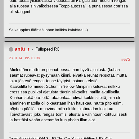
edit: tossa ylläolevassa videossa oli PL gladiator medium rengas
alla tuossa sinivalkoisessa "koppiautossa" ja punaisessa corrissa
oli staggerit.
Se kauppias älähtää johon kalikka kalahtaa! :-)
antti_r
Fullspeed RC
23.01.14 - klo: 01.38
#675
Mielestäni matto on periaatteessa ihan hyvä ajoalusta (kuhan
saumat rupeavat pysymään kiinni, eivätkä reunat repsota), mutta
joku järkevä rengas tonne täytyisi tosiaan keksiä.
Kaakelilla toimineet Schumin Yellow Minipinin kuluivat nelkku
crossissa puoliksi ajetuista täysin slikseiksi parilla akullisella.
Kunhan sekä etu- että takarenkaat olivat kaikki sileitä, niin oli
ajaminen matolla oli oikeastaan ihan hauskaa, mutta pito esim.
pöytien päällä ja muovimatoilla oli liki luistinradan luokkaa.
Toivottavasti joku rengas toimisi alustalla vähintään kohtuullisesti
ja kestäisi vähän enemmän kun yhden illan ajot.
Team Associated B44.3 | JQ The Car Yellow Edition | JQ eCar