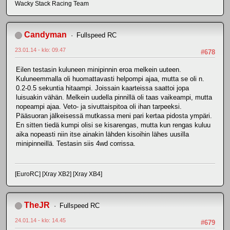
Wacky Stack Racing Team
Candyman
Fullspeed RC
23.01.14 - klo: 09.47
#678
Eilen testasin kuluneen minipinnin eroa melkein uuteen.
Kuluneemmalla oli huomattavasti helpompi ajaa, mutta se oli n.
0.2-0.5 sekuntia hitaampi. Joissain kaarteissa saattoi jopa
luisuakin vähän. Melkein uudella pinnillä oli taas vaikeampi, mutta
nopeampi ajaa. Veto- ja sivuttaispitoa oli ihan tarpeeksi.
Pääsuoran jälkeisessä mutkassa meni pari kertaa pidosta ympäri.
En sitten tiedä kumpi olisi se kisarengas, mutta kun rengas kuluu
aika nopeasti niin itse ainakin lähden kisoihin lähes uusilla
minipinneillä. Testasin siis 4wd corrissa.
[EuroRC] [Xray XB2] [Xray XB4]
TheJR
Fullspeed RC
24.01.14 - klo: 14.45
#679