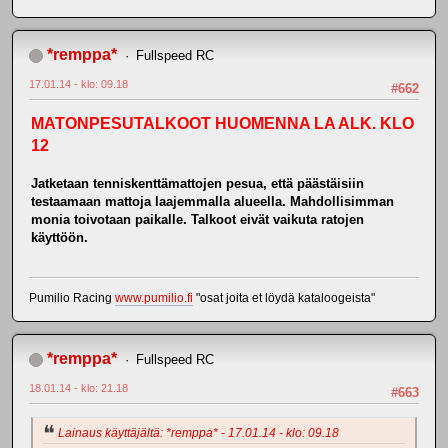
*remppa*
Fullspeed RC
17.01.14 - klo: 09.18
#662
MATONPESUTALKOOT HUOMENNA LA ALK. KLO
12
Jatketaan tenniskenttämattojen pesua, että päästäisiin
testaamaan mattoja laajemmalla alueella. Mahdollisimman
monia toivotaan paikalle. Talkoot eivät vaikuta ratojen
käyttöön.
Pumilio Racing
www.pumilio.fi
"osat joita et löydä kataloogeista"
*remppa*
Fullspeed RC
18.01.14 - klo: 21.18
#663
Lainaus käyttäjältä: *remppa* - 17.01.14 - klo: 09.18