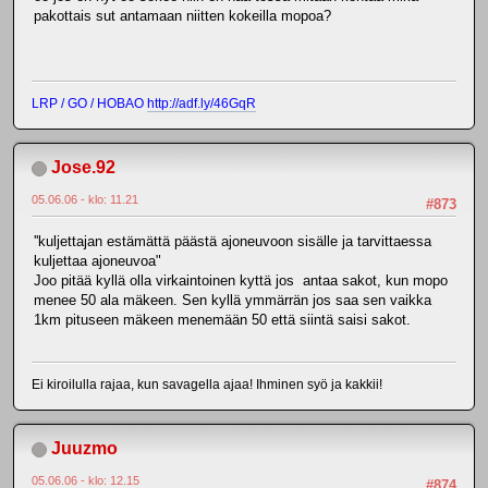
pakottais sut antamaan niitten kokeilla mopoa?
LRP / GO / HOBAO
http://adf.ly/46GqR
Jose.92
05.06.06 - klo: 11.21
#873
''kuljettajan estämättä päästä ajoneuvoon sisälle ja tarvittaessa
kuljettaa ajoneuvoa"
Joo pitää kyllä olla virkaintoinen kyttä jos antaa sakot, kun mopo
menee 50 ala mäkeen. Sen kyllä ymmärrän jos saa sen vaikka
1km pituseen mäkeen menemään 50 että siintä saisi sakot.
Ei kiroilulla rajaa, kun savagella ajaa! Ihminen syö ja kakkii!
Juuzmo
05.06.06 - klo: 12.15
#874