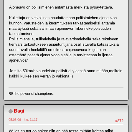
Ajoneuvo on poliisimiehen antamasta merkistä pysäytettävä.
Kuljettaja on velvollinen noudattamaan poliisimiehen ajoneuvon
kunnon, varusteiden ja kuormituksen tarkastamiseksi antamia
määräyksiä sekä sallimaan ajoneuvon liikennekelpoisuuden
tarkastamisen.
Poliisimiehellä, tullimiehellä ja rajavartiomiehellä sekä tekniseen
tienvarsitarkastukseen asiantuntijana osallistuvalla katsastuksia
suorittavalla henkilöllä on oikeus «ajoneuvon» kuljettajan
estämättä päästä ajoneuvoon sisälle ja tarvittaessa kuljettaa
ajoneuvoa"
Ja siitä 50km/h vauhdeista poliisit ei yleensä sano mitään,melkein
kaikki kulkee sen verran jo vakiona ;)
RB,the power of champions.
Bagi
05.06.06 - klo: 11.17
#872
öö jos en nyt oo sokee niin en nää tossa mitään kohtaa mikä