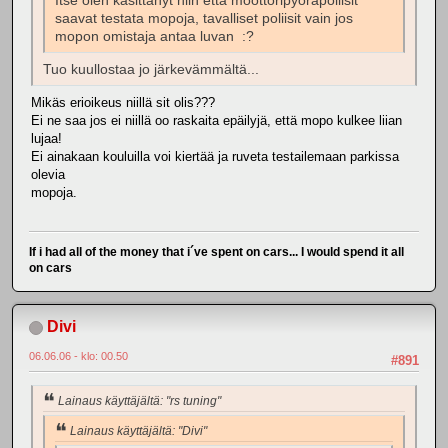
Itse olen käsittänyt niin että moottoripyöräpoliisit
saavat testata mopoja, tavalliset poliisit vain jos
mopon omistaja antaa luvan :?
Tuo kuullostaa jo järkevämmältä...
Mikäs erioikeus niillä sit olis???
Ei ne saa jos ei niillä oo raskaita epäilyjä, että mopo kulkee liian
lujaa!
Ei ainakaan kouluilla voi kiertää ja ruveta testailemaan parkissa
olevia
mopoja.
If i had all of the money that i´ve spent on cars... I would spend it all
on cars
Divi
06.06.06 - klo: 00.50
#891
Lainaus käyttäjältä: "rs tuning"
Lainaus käyttäjältä: "Divi"