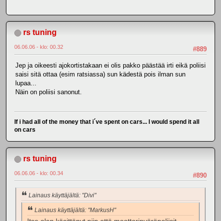
rs tuning
06.06.06 - klo: 00.32
#889
Jep ja oikeesti ajokortistakaan ei olis pakko päästää irti eikä poliisi
saisi sitä ottaa (esim ratsiassa) sun kädestä pois ilman sun
lupaa...
Näin on poliisi sanonut.
If i had all of the money that i´ve spent on cars... I would spend it all
on cars
rs tuning
06.06.06 - klo: 00.34
#890
Lainaus käyttäjältä: "Divi"
Lainaus käyttäjältä: "MarkusH"