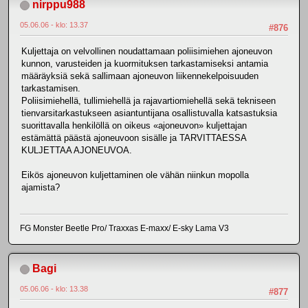
nirppu988
05.06.06 - klo: 13.37
#876
Kuljettaja on velvollinen noudattamaan poliisimiehen ajoneuvon
kunnon, varusteiden ja kuormituksen tarkastamiseksi antamia
määräyksiä sekä sallimaan ajoneuvon liikennekelpoisuuden
tarkastamisen.
Poliisimiehellä, tullimiehellä ja rajavartiomiehellä sekä tekniseen
tienvarsitarkastukseen asiantuntijana osallistuvalla katsastuksia
suorittavalla henkilöllä on oikeus «ajoneuvon» kuljettajan
estämättä päästä ajoneuvoon sisälle ja TARVITTAESSA
KULJETTAA AJONEUVOA.
Eikös ajoneuvon kuljettaminen ole vähän niinkun mopolla
ajamista?
FG Monster Beetle Pro/ Traxxas E-maxx/ E-sky Lama V3
Bagi
05.06.06 - klo: 13.38
#877