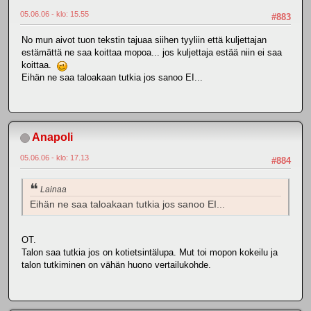
05.06.06 - klo: 15.55
#883
No mun aivot tuon tekstin tajuaa siihen tyyliin että kuljettajan
estämättä ne saa koittaa mopoa... jos kuljettaja estää niin ei saa
koittaa.
Eihän ne saa taloakaan tutkia jos sanoo EI...
Anapoli
05.06.06 - klo: 17.13
#884
Lainaa
Eihän ne saa taloakaan tutkia jos sanoo EI...
OT.
Talon saa tutkia jos on kotietsintälupa. Mut toi mopon kokeilu ja
talon tutkiminen on vähän huono vertailukohde.