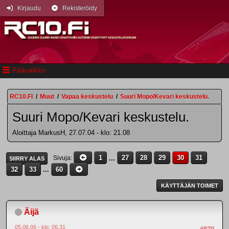
Kirjaudu
Rekisteröidy
Päävalikko
RC10.FI
/
Muut
/
Vapaa keskustelu
/
Suuri Mopo/Kevari keskustelu.
Suuri Mopo/Kevari keskustelu.
Aloittaja MarkusH, 27.07.04 - klo: 21.08
1
...
27
28
29
30
31
Sivuja
SIIRRY ALAS
32
33
...
60
KÄYTTÄJÄN TOIMET
Äijä
05.06.06 - klo: 06.31