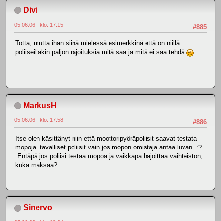
Divi
05.06.06 - klo: 17.15
#885
Totta, mutta ihan siinä mielessä esimerkkinä että on niillä
poliiseillakin paljon rajoituksia mitä saa ja mitä ei saa tehdä
MarkusH
05.06.06 - klo: 17.58
#886
Itse olen käsittänyt niin että moottoripyöräpoliisit saavat testata
mopoja, tavalliset poliisit vain jos mopon omistaja antaa luvan :?
Entäpä jos poliisi testaa mopoa ja vaikkapa hajoittaa vaihteiston,
kuka maksaa?
Sinervo