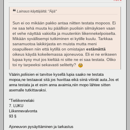
Lainaus käyttäjältä: "Äijä"
Sun ei oo mikään pakko antaa niitten testata mopoos. Ei
ne saa tehä muuta ku päällisin puolisin silmäyksen vaan
et vehe näyttää vakiolta ja muutenkin liikennekelpoiselta.
Mikään syvällisempi tutkiminen ei kytille kuulu. Tarkkaa
sanamuotoa lakikirjasta en muista mutta meni
osapuilleen niin että kytillä on omistajan
estämättä
oikeus käydä kokeilemassa ajoneuvoa. Eli ei ne erikseen
lupaa kysy mut jos kieltää ni sitte ne ei saa testata. Oliko
toi ny tarpeeksi sekavasti selitetty?
Väärin,poliisien ei tarvitse kysellä lupia saako ne testata
mopoa,ne testaavat sitä jos huvittaa eikä siinä vitinät auta.Jos et
anna testata ja et esim anna avaimia,niin mopo lähtee sitten
asemalle tutkittavaksi.
"Tieliikennelaki
7. LUKU
Liikennevalvonta
93 §
Ajoneuvon pysäyttäminen ja tarkastus