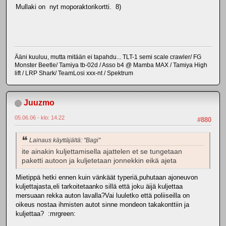
Mullaki on nyt moporaktorikortti. 8)
Ääni kuuluu, mutta mitään ei tapahdu... TLT-1 semi scale crawler/ FG
Monster Beetle/ Tamiya tb-02d / Asso b4 @ Mamba MAX / Tamiya High
lift / LRP Shark/ TeamLosi xxx-nt / Spektrum
Juuzmo
05.06.06 - klo: 14.22
#880
Lainaus käyttäjältä: "Bagi"
ite ainakin kuljettamisella ajattelen et se tungetaan
paketti autoon ja kuljetetaan jonnekkin eikä ajeta
Mietippä hetki ennen kuin vänkäät typeriä,puhutaan ajoneuvon
kuljettajasta,eli tarkoitetaanko sillä että joku äijä kuljettaa
mersuaan rekka auton lavalla?Vai luuletko että poliiseilla on
oikeus nostaa ihmisten autot sinne mondeon takakonttiin ja
kuljettaa? :mrgreen: