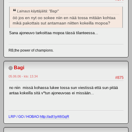
Lainaus käyttäjältä: "Bagi"
öö jos en nyt oo sokee niin en nää tossa mitään kohtaa
mikä pakottais sut antamaan niitten kokeilla mopoa?
Sana ajoneuvo tarkoittaa mopoa tässä tilanteessa...
RB,the power of champions.
Bagi
05.06.06 - klo: 13.34
#875
no niin missä kohassa lukee tossa sun viestissä että sun pitää
antaa kokeilla sitä v*tun ajoneuvoas ei missään...
LRP / GO / HOBAO
http://adf.ly/46GqR