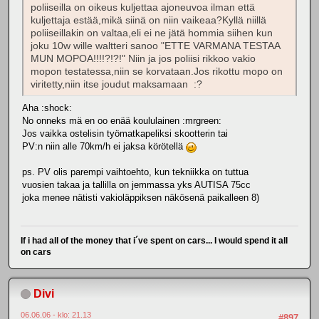
poliiseilla on oikeus kuljettaa ajoneuvoa ilman että
kuljettaja estää,mikä siinä on niin vaikeaa?Kyllä niillä
poliiseillakin on valtaa,eli ei ne jätä hommia siihen kun
joku 10w wille waltteri sanoo "ETTE VARMANA TESTAA
MUN MOPOA!!!!?!?!" Niin ja jos poliisi rikkoo vakio
mopon testatessa,niin se korvataan.Jos rikottu mopo on
viritetty,niin itse joudut maksamaan :?
Aha :shock:
No onneks mä en oo enää koululainen :mrgreen:
Jos vaikka ostelisin työmatkapeliksi skootterin tai
PV:n niin alle 70km/h ei jaksa körötellä
ps. PV olis parempi vaihtoehto, kun tekniikka on tuttua
vuosien takaa ja tallilla on jemmassa yks AUTISA 75cc
joka menee nätisti vakioläppiksen näkösenä paikalleen 8)
If i had all of the money that i´ve spent on cars... I would spend it all
on cars
Divi
06.06.06 - klo: 21.13
#897