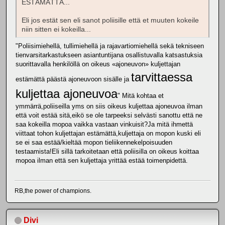
ESTÄMÄTTÄ...
Eli jos estät sen eli sanot poliisille että et muuten kokeile
niin sitten ei kokeilla...
"Poliisimiehellä, tullimiehellä ja rajavartiomiehellä sekä tekniseen
tienvarsitarkastukseen asiantuntijana osallistuvalla katsastuksia
suorittavalla henkilöllä on oikeus «ajoneuvon» kuljettajan
tarvittaessa
estämättä päästä ajoneuvoon sisälle ja
kuljettaa ajoneuvoa
" Mitä kohtaa et
ymmärrä,poliiseilla yms on siis oikeus kuljettaa ajoneuvoa ilman
että voit estää sitä,eikö se ole tarpeeksi selvästi sanottu että ne
saa kokeilla mopoa vaikka vastaan vinkuisit?Ja mitä ihmettä
viittaat tohon kuljettajan estämättä,kuljettaja on mopon kuski eli
se ei saa estää/kieltää mopon tieliikennekelpoisuuden
testaamista!Eli sillä tarkoitetaan että poliisilla on oikeus koittaa
mopoa ilman että sen kuljettaja yrittää estää toimenpidettä.
RB,the power of champions.
Divi