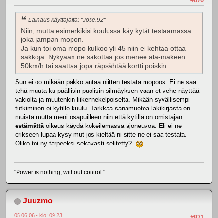
#870
Lainaus käyttäjältä: "Jose.92"
Niin, mutta esimerkikisi koulussa käy kytät testaamassa
joka jampan mopon.
Ja kun toi oma mopo kulkoo yli 45 niin ei kehtaa ottaa
sakkoja. Nykyään ne sakottaa jos menee ala-mäkeen
50km/h tai saattaa jopa räpsähtää kortti poiskin.
Sun ei oo mikään pakko antaa niitten testata mopoos. Ei ne saa
tehä muuta ku päällisin puolisin silmäyksen vaan et vehe näyttää
vakiolta ja muutenkin liikennekelpoiselta. Mikään syvällisempi
tutkiminen ei kytille kuulu. Tarkkaa sanamuotoa lakikirjasta en
muista mutta meni osapuilleen niin että kytillä on omistajan
estämättä
oikeus käydä kokeilemassa ajoneuvoa. Eli ei ne
erikseen lupaa kysy mut jos kieltää ni sitte ne ei saa testata.
Oliko toi ny tarpeeksi sekavasti selitetty?
"Power is nothing, without control."
Juuzmo
05.06.06 - klo: 09.23
#871