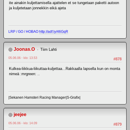
ite ainakin kuljettamisella ajattelen et se tungetaan paketti autoon
ja kuljetetaan jonnekkin eikä ajeta
LRP / GO / HOBAO
http://adf.ly/46GqR
Joonas.O
Tiim Lahti
05.06.06 - klo: 13.53
#878
Kulkea-liikkua-liikuttaa-kuljettaa...Rakkaalla lapsella kun on monta
nimeä :mrgreen: ..
|Sekanen Hamsteri Racing Manager|S-Grafix|
jeejee
05.06.06 - klo: 14.09
#879