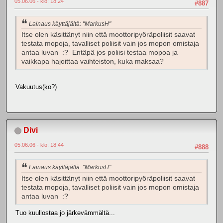
05.06.06 - klo: 18.24
#887
Lainaus käyttäjältä: "MarkusH"
Itse olen käsittänyt niin että moottoripyöräpoliisit saavat
testata mopoja, tavalliset poliisit vain jos mopon omistaja
antaa luvan :? Entäpä jos poliisi testaa mopoa ja
vaikkapa hajoittaa vaihteiston, kuka maksaa?
Vakuutus(ko?)
Divi
05.06.06 - klo: 18.44
#888
Lainaus käyttäjältä: "MarkusH"
Itse olen käsittänyt niin että moottoripyöräpoliisit saavat
testata mopoja, tavalliset poliisit vain jos mopon omistaja
antaa luvan :?
Tuo kuullostaa jo järkevämmältä...