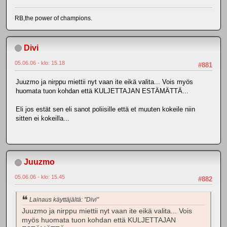
RB,the power of champions.
Divi
05.06.06 - klo: 15.18
#881
Juuzmo ja nirppu miettii nyt vaan ite eikä valita... Vois myös
huomata tuon kohdan että KULJETTAJAN ESTÄMÄTTÄ...
Eli jos estät sen eli sanot poliisille että et muuten kokeile niin
sitten ei kokeilla...
Juuzmo
05.06.06 - klo: 15.45
#882
Lainaus käyttäjältä: "Divi"
Juuzmo ja nirppu miettii nyt vaan ite eikä valita... Vois
myös huomata tuon kohdan että KULJETTAJAN