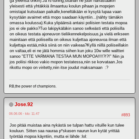
(ja yleensä onkin).Ja rs-tuning,sitähän ne juuri harrastaakin
yleisesti että yhtäkkiä ilmaantuu koulun pihaan ja mopojen
omistajat kutsutaan paikalle,keneltäkään ei kysytä lupaa vaan
kysytään avaimet että mopo saadaan käyntiin...(nähty tämäkin
omassa koulussa).Kuka ylipäänsä antaisi poliisien testata mopoa
jos ei ole pakko?Tuo lakipykäläkin sanoo selkeästi että poliisilla
on oikeus testata ajoneuvon tieliikennekelpoisuus,ja vielä erikseen
mainitaan että poliiseilla on oikeus kuljettaa ajoneuvoa ilman että
kuljettaja estää,mikä siinä on niin vaikeaa?Kyllä niillä poliiseillakin
on valtaa,eli ei ne jätä hommia siihen kun joku 10w wille waltteri
sanoo "ETTE VARMANA TESTAA MUN MOPOA!!!!?!?!" Niin ja
jos poliisi rikkoo vakio mopon testatessa,niin se korvataan.Jos
rikottu mopo on viritetty,niin itse joudut maksamaan :?
RB,the power of champions.
Jose.92
06.06.06 - klo: 11.47
#893
Joo pitää muistaa aina nykästä se tulpan hattu vituille kun tulee
kouluun. Sitten saa nauraa p*skasen naurun kun kytät yrittää
työntää mopoa käyntiin, mutta ei lähde :lol: