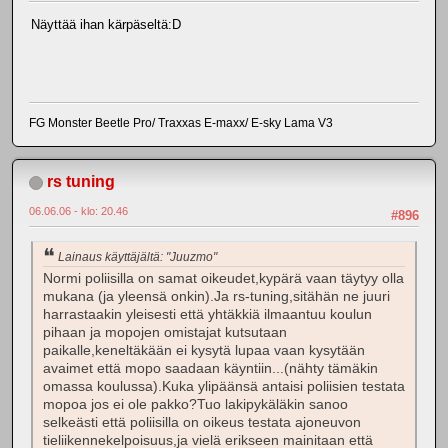
Näyttää ihan kärpäseltä:D
FG Monster Beetle Pro/ Traxxas E-maxx/ E-sky Lama V3
rs tuning
06.06.06 - klo: 20.46
#896
Lainaus käyttäjältä: "Juuzmo"
Normi poliisilla on samat oikeudet,kypärä vaan täytyy olla
mukana (ja yleensä onkin).Ja rs-tuning,sitähän ne juuri
harrastaakin yleisesti että yhtäkkiä ilmaantuu koulun
pihaan ja mopojen omistajat kutsutaan
paikalle,keneltäkään ei kysytä lupaa vaan kysytään
avaimet että mopo saadaan käyntiin...(nähty tämäkin
omassa koulussa).Kuka ylipäänsä antaisi poliisien testata
mopoa jos ei ole pakko?Tuo lakipykäläkin sanoo
selkeästi että poliisilla on oikeus testata ajoneuvon
tieliikennekelpoisuus,ja vielä erikseen mainitaan että