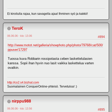
Ei kiroilulla rajaa, kun savagella ajaa! Ihminen syö ja kakkii!
TeroK
06.06.06 - klo: 13.06
#894
http://www.motot.net/galleria/showphoto.php/photo/79768/cat/500/
ppuser/17297
Tuossa kuva Robbarin rossipotasta ceben laskettelulasien
kanssa. Sopii ihan hyvin nuo lasit vaikka laskettelua varten
ovatkin.
http://co2.s4.bizhat.com
Suomalainen ConquerOnline-yhteisö. Tervetuloa! :)
nirppu988
06.06.06 - klo: 13.56
#895