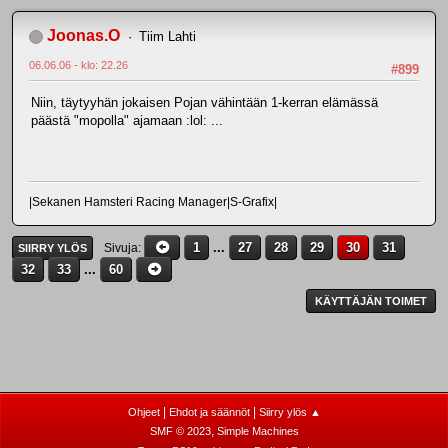
Joonas.O
Tiim Lahti
06.06.06 - klo: 22.26
#899
Niin, täytyyhän jokaisen Pojan vähintään 1-kerran elämässä
päästä "mopolla" ajamaan :lol: ...
|Sekanen Hamsteri Racing Manager|S-Grafix|
1
...
27
28
29
30
31
Sivuja
SIIRRY YLÖS
32
33
...
60
KÄYTTÄJÄN TOIMET
|
|
Ohjeet
Ehdot ja säännöt
Siirry ylös ▲
,
SMF © 2023
Simple Machines