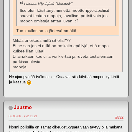
Lainaus käyttäjältä: "MarkusH"
Itse olen käsittänyt niin että moottoripyöräpoliisit
saavat testata mopoja, tavalliset poliisit vain jos
mopon omistaja antaa luvan :?
Tuo kuullostaa jo järkevämmältä...
Mikäs erioikeus niillä sit olis???
Ei ne saa jos ei niillä oo raskaita epäilyjä, että mopo
kulkee liian lujaa!
Ei ainakaan kouluilla voi kiertää ja ruveta testailemaan
parkissa olevia
mopoja.
Ne ajaa pyörää työkseen... Osaavat siis käyttää mopon kytkintä
ja kaasua
Juuzmo
06.06.06 - klo: 11.21
#892
Normi poliisilla on samat oikeudet,kypärä vaan täytyy olla mukana