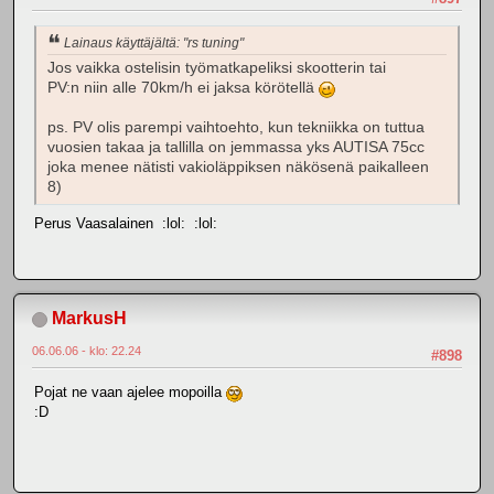
Lainaus käyttäjältä: "rs tuning"
Jos vaikka ostelisin työmatkapeliksi skootterin tai
PV:n niin alle 70km/h ei jaksa körötellä
ps. PV olis parempi vaihtoehto, kun tekniikka on tuttua
vuosien takaa ja tallilla on jemmassa yks AUTISA 75cc
joka menee nätisti vakioläppiksen näkösenä paikalleen
8)
Perus Vaasalainen :lol: :lol:
MarkusH
06.06.06 - klo: 22.24
#898
Pojat ne vaan ajelee mopoilla
:D