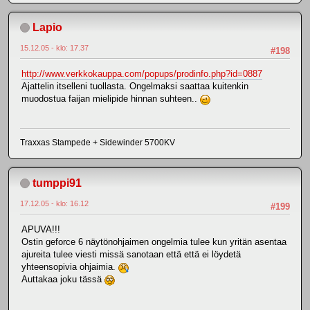
Lapio
15.12.05 - klo: 17.37
#198
http://www.verkkokauppa.com/popups/prodinfo.php?id=0887
Ajattelin itselleni tuollasta. Ongelmaksi saattaa kuitenkin
muodostua faijan mielipide hinnan suhteen..
Traxxas Stampede + Sidewinder 5700KV
tumppi91
17.12.05 - klo: 16.12
#199
APUVA!!!
Ostin geforce 6 näytönohjaimen ongelmia tulee kun yritän asentaa
ajureita tulee viesti missä sanotaan että että ei löydetä
yhteensopivia ohjaimia.
Auttakaa joku tässä