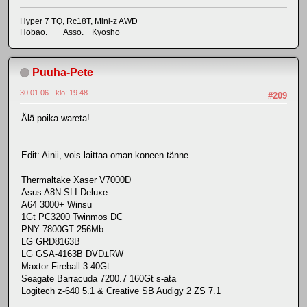
Hyper 7 TQ, Rc18T, Mini-z AWD
Hobao. Asso. Kyosho
Puuha-Pete
30.01.06 - klo: 19.48
#209
Älä poika wareta!
Edit: Ainii, vois laittaa oman koneen tänne.
Thermaltake Xaser V7000D
Asus A8N-SLI Deluxe
A64 3000+ Winsu
1Gt PC3200 Twinmos DC
PNY 7800GT 256Mb
LG GRD8163B
LG GSA-4163B DVD±RW
Maxtor Fireball 3 40Gt
Seagate Barracuda 7200.7 160Gt s-ata
Logitech z-640 5.1 & Creative SB Audigy 2 ZS 7.1