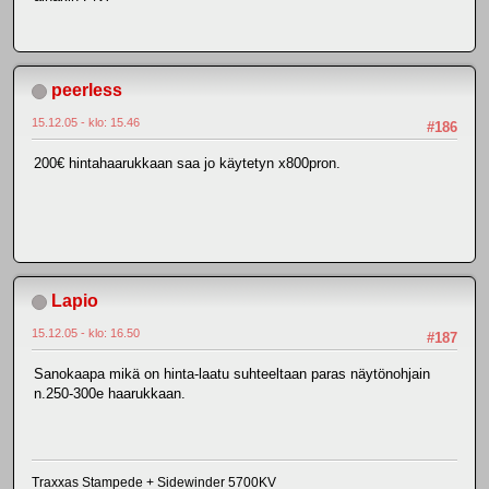
peerless
15.12.05 - klo: 15.46
#186
200€ hintahaarukkaan saa jo käytetyn x800pron.
Lapio
15.12.05 - klo: 16.50
#187
Sanokaapa mikä on hinta-laatu suhteeltaan paras näytönohjain
n.250-300e haarukkaan.
Traxxas Stampede + Sidewinder 5700KV