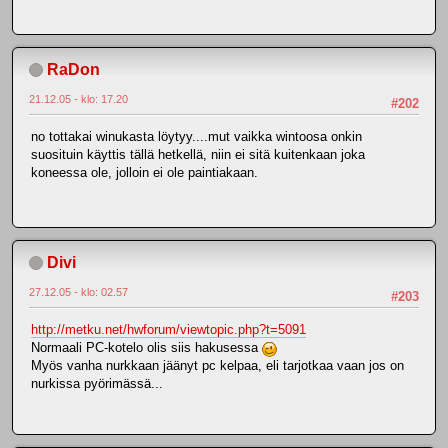
RaDon
21.12.05 - klo: 17.20
#202
no tottakai winukasta löytyy....mut vaikka wintoosa onkin
suosituin käyttis tällä hetkellä, niin ei sitä kuitenkaan joka
koneessa ole, jolloin ei ole paintiakaan.
Divi
27.12.05 - klo: 02.57
#203
http://metku.net/hwforum/viewtopic.php?t=5091
Normaali PC-kotelo olis siis hakusessa
Myös vanha nurkkaan jäänyt pc kelpaa, eli tarjotkaa vaan jos on
nurkissa pyörimässä...