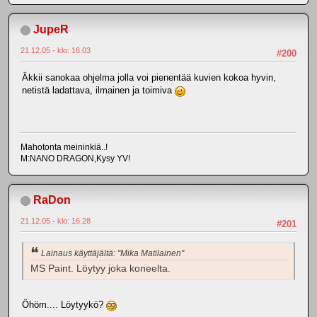
JupeR
21.12.05 - klo: 16.03
#200
Äkkii sanokaa ohjelma jolla voi pienentää kuvien kokoa hyvin,
netistä ladattava, ilmainen ja toimiva
Mahotonta meininkiä..!
M:NANO DRAGON,Kysy YV!
RaDon
21.12.05 - klo: 16.28
#201
Lainaus käyttäjältä: "Mika Matilainen"
MS Paint. Löytyy joka koneelta.
Öhöm.... Löytyykö?