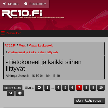
Kirjaudu
Rekisteröidy
Päävalikko
RC10.FI
/
Muut
/
Vapaa keskustelu
/
-Tietokoneet ja kaikki siihen liittyvät-
-Tietokoneet ja kaikki siihen
liittyvät-
Aloittaja Jesse|K, 16.10.04 - klo: 11.19
1
...
4
5
6
7
8
9
10
Sivuja
SIIRRY ALAS
...
51
KÄYTTÄJÄN TOIMET