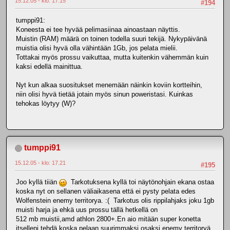
15.12.05 - klo: 17.15
#194
tumppi91:
Koneesta ei tee hyvää pelimasiinaa ainoastaan näyttis.
Muistin (RAM) määrä on toinen todella suuri tekijä. Nykypäivänä
muistia olisi hyvä olla vähintään 1Gb, jos pelata mielii.
Tottakai myös prossu vaikuttaa, mutta kuitenkin vähemmän kuin
kaksi edellä mainittua.
Nyt kun alkaa suositukset menemään näinkin koviin kortteihin,
niin olisi hyvä tietää jotain myös sinun poweristasi. Kuinkas
tehokas löytyy (W)?
tumppi91
15.12.05 - klo: 17.21
#195
Joo kyllä tiiän
Tarkotuksena kyllä toi näytönohjain ekana ostaa
koska nyt on sellanen väliaikasena että ei pysty pelata edes
Wolfenstein enemy territorya. :( Tarkotus olis rippilahjaks joku 1gb
muisti harja ja ehkä uus prossu tällä hetkellä on
512 mb muistii,amd athlon 2800+.En aio mitään super konetta
itselleni tehdä koska pelaan suurimmaksi osaksi enemy territoryä