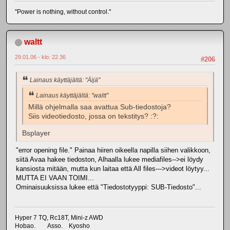
"Power is nothing, without control."
waltt
29.01.06 - klo: 22.36
#206
Lainaus käyttäjältä: "Äijä"
Lainaus käyttäjältä: "waltt"
Millä ohjelmalla saa avattua Sub-tiedostoja?
Siis videotiedosto, jossa on tekstitys? :?:
Bsplayer
"error opening file." Painaa hiiren oikeella napilla siihen valikkoon,
siitä Avaa hakee tiedoston, Alhaalla lukee mediafiles-->ei löydy
kansiosta mitään, mutta kun laitaa että All files--->videot löytyy...
MUTTA EI VAAN TOIMI...
Ominaisuuksissa lukee että "Tiedostotyyppi: SUB-Tiedosto"...
Hyper 7 TQ, Rc18T, Mini-z AWD
Hobao. Asso. Kyosho