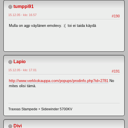
tumppi91
15.12.05 - klo: 16.57
#190
Mulla on agp väylänen emolevy. :( toi ei taida käydä
Lapio
15.12.05 - klo: 17.01
#191
http://www.verkkokauppa.com/popups/prodinfo.php?id=2781
No
mites olisi tämä.
Traxxas Stampede + Sidewinder 5700KV
Divi