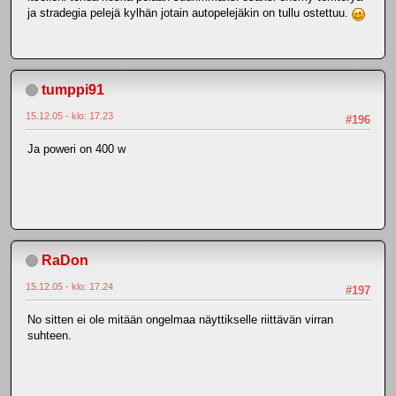
ja stradegia pelejä kylhän jotain autopelejäkin on tullu ostettuu.
tumppi91
15.12.05 - klo: 17.23
#196
Ja poweri on 400 w
RaDon
15.12.05 - klo: 17.24
#197
No sitten ei ole mitään ongelmaa näyttikselle riittävän virran
suhteen.