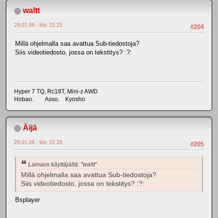
waltt
29.01.06 - klo: 22.21
#204
Millä ohjelmalla saa avattua Sub-tiedostoja?
Siis videotiedosto, jossa on tekstitys? :?:
Hyper 7 TQ, Rc18T, Mini-z AWD
Hobao. Asso. Kyosho
Äijä
29.01.06 - klo: 22.26
#205
Lainaus käyttäjältä: "waltt"
Millä ohjelmalla saa avattua Sub-tiedostoja?
Siis videotiedosto, jossa on tekstitys? :?:
Bsplayer