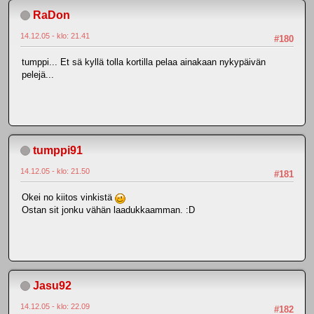
RaDon
14.12.05 - klo: 21.41
#180
tumppi... Et sä kyllä tolla kortilla pelaa ainakaan nykypäivän
pelejä...
tumppi91
14.12.05 - klo: 21.50
#181
Okei no kiitos vinkistä
Ostan sit jonku vähän laadukkaamman. :D
Jasu92
14.12.05 - klo: 22.09
#182