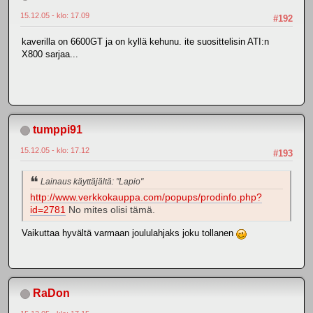
15.12.05 - klo: 17.09
#192
kaverilla on 6600GT ja on kyllä kehunu. ite suosittelisin ATI:n
X800 sarjaa...
tumppi91
15.12.05 - klo: 17.12
#193
Lainaus käyttäjältä: "Lapio"
http://www.verkkokauppa.com/popups/prodinfo.php?
id=2781
No mites olisi tämä.
Vaikuttaa hyvältä varmaan joululahjaks joku tollanen
RaDon