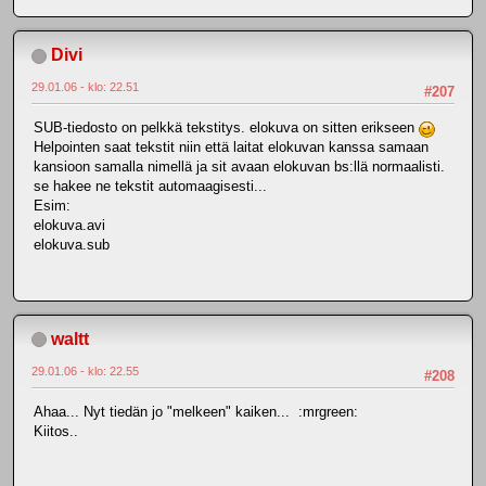
Divi
29.01.06 - klo: 22.51
#207
SUB-tiedosto on pelkkä tekstitys. elokuva on sitten erikseen
Helpointen saat tekstit niin että laitat elokuvan kanssa samaan
kansioon samalla nimellä ja sit avaan elokuvan bs:llä normaalisti.
se hakee ne tekstit automaagisesti...
Esim:
elokuva.avi
elokuva.sub
waltt
29.01.06 - klo: 22.55
#208
Ahaa... Nyt tiedän jo "melkeen" kaiken... :mrgreen:
Kiitos..