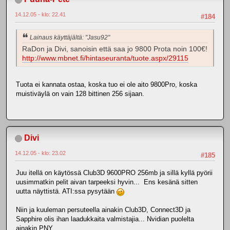
14.12.05 - klo: 22.41
#184
Lainaus käyttäjältä: "Jasu92"
RaDon ja Divi, sanoisin että saa jo 9800 Prota noin 100€!
http://www.mbnet.fi/hintaseuranta/tuote.aspx/29115
Tuota ei kannata ostaa, koska tuo ei ole aito 9800Pro, koska
muistiväylä on vain 128 bittinen 256 sijaan.
Divi
14.12.05 - klo: 23.02
#185
Juu itellä on käytössä Club3D 9600PRO 256mb ja sillä kyllä pyörii
uusimmatkin pelit aivan tarpeeksi hyvin... Ens kesänä sitten
uutta näyttistä. ATI:ssa pysytään
Niin ja kuuleman persuteella ainakin Club3D, Connect3D ja
Sapphire olis ihan laadukkaita valmistajia... Nvidian puolelta
ainakin PNY