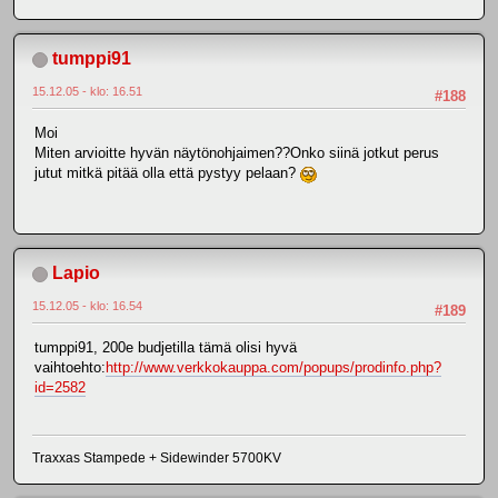
tumppi91
15.12.05 - klo: 16.51
#188
Moi
Miten arvioitte hyvän näytönohjaimen??Onko siinä jotkut perus
jutut mitkä pitää olla että pystyy pelaan?
Lapio
15.12.05 - klo: 16.54
#189
tumppi91, 200e budjetilla tämä olisi hyvä
vaihtoehto:
http://www.verkkokauppa.com/popups/prodinfo.php?
id=2582
Traxxas Stampede + Sidewinder 5700KV