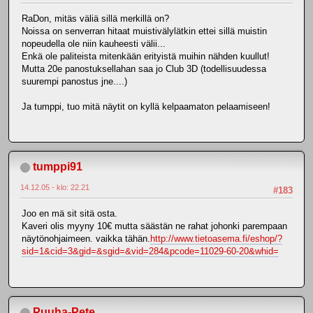
RaDon, mitäs väliä sillä merkillä on?
Noissa on senverran hitaat muistivälylätkin ettei sillä muistin
nopeudella ole niin kauheesti välii...
Enkä ole paliteista mitenkään erityistä muihin nähden kuullut!
Mutta 20e panostuksellahan saa jo Club 3D (todellisuudessa
suurempi panostus jne....)
Ja tumppi, tuo mitä näytit on kyllä kelpaamaton pelaamiseen!
tumppi91
14.12.05 - klo: 22.21
#183
Joo en mä sit sitä osta.
Kaveri olis myyny 10€ mutta säästän ne rahat johonki parempaan
näytönohjaimeen. vaikka tähän.
http://www.tietoasema.fi/eshop/?
sid=1&cid=3&gid=&sgid=&vid=284&pcode=11029-60-20&whid=
Puuha-Pete