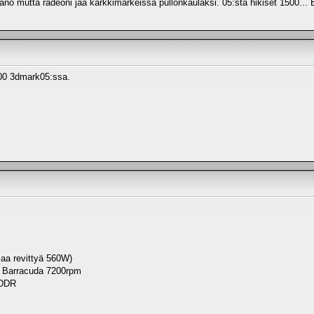
no mutta radeoni jää karkkimarkeissa pullonkaulaksi. 05:sta hikiset 1500... B
900 3dmark05:ssa.
a revittyä 560W)
 Barracuda 7200rpm
 DDR