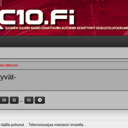
en liittyvät-
tyvät-
10
11
...
51
äällä puhunut... Televisiosarjaa meinasin imutella...