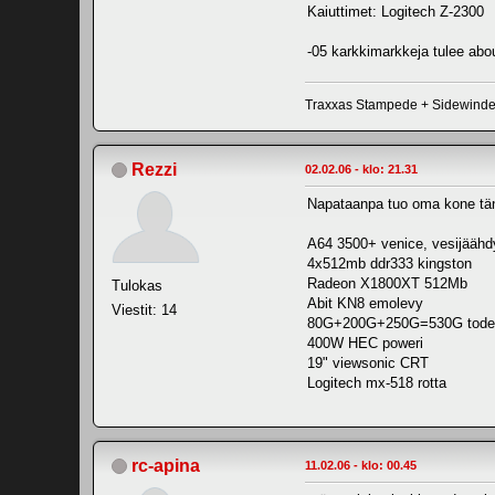
Kaiuttimet: Logitech Z-2300
-05 karkkimarkkeja tulee abo
Traxxas Stampede + Sidewind
Rezzi
02.02.06 - klo: 21.31
Napataanpa tuo oma kone tän
A64 3500+ venice, vesijäähdy
4x512mb ddr333 kingston
Radeon X1800XT 512Mb
Tulokas
Abit KN8 emolevy
Viestit: 14
80G+200G+250G=530G todellis
400W HEC poweri
19" viewsonic CRT
Logitech mx-518 rotta
rc-apina
11.02.06 - klo: 00.45