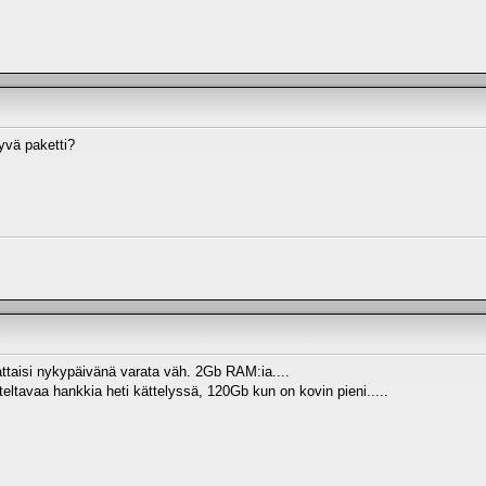
vä paketti?
attaisi nykypäivänä varata väh. 2Gb RAM:ia....
eltavaa hankkia heti kättelyssä, 120Gb kun on kovin pieni.....