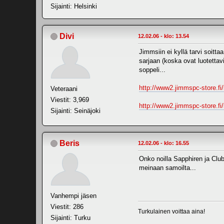
Sijainti: Helsinki
Divi
12.02.06 - klo: 13.54
Jimmsiin ei kyllä tarvi soitt
sarjaan (koska ovat luotettavi
soppeli...
http://www2.jimmspc-store.
Veteraani
Viestit: 3,969
http://www2.jimmspc-store.
Sijainti: Seinäjoki
Beris
12.02.06 - klo: 16.55
Onko noilla Sapphiren ja Cl
meinaan samoilta...
Vanhempi jäsen
Viestit: 286
Turkulainen voittaa aina!
Sijainti: Turku