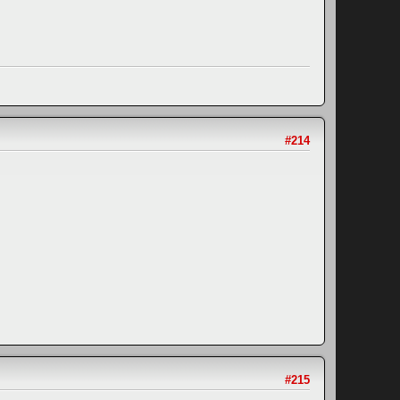
#214
#215