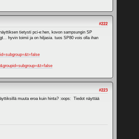
#222
z, näyttiksen tietysti pci-e:hen, kovon sampsungin SP
t... hyvin toimii ja on hiljasia. tuos SP80 vois olla ihan
id=subgroup=&t=false
&groupid=subgroup=&t=false
#223
tiksillä muuta eroa kuin hinta? :oops: Tiedot näyttää