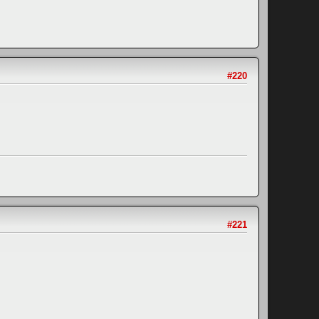
#220
#221