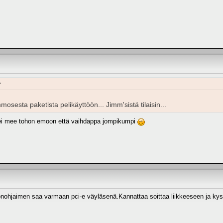
"
osesta paketista pelikäyttöön... Jimm'sistä tilaisin...
is ei mee tohon emoon että vaihdappa jompikumpi
nohjaimen saa varmaan pci-e väyläsenä.Kannattaa soittaa liikkeeseen ja kys