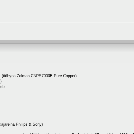
 (äähynä Zalman CNPS7000B Pure Copper)
)
6mb
ajareina Philips & Sony)