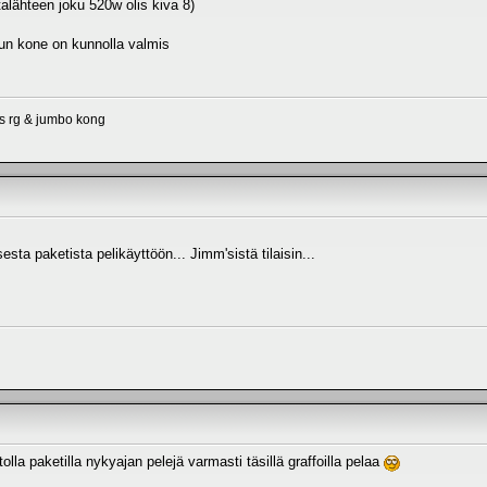
talähteen joku 520w olis kiva 8)
kun kone on kunnolla valmis
o.s rg & jumbo kong
sta paketista pelikäyttöön... Jimm'sistä tilaisin...
olla paketilla nykyajan pelejä varmasti täsillä graffoilla pelaa