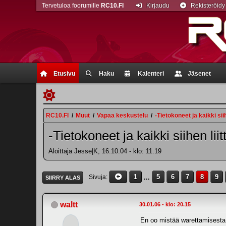
Tervetuloa foorumille
RC10.FI
Kirjaudu
Rekisteröidy
Etusivu
Haku
Kalenteri
Jäsenet
RC10.FI
/
Muut
/
Vapaa keskustelu
/
-Tietokoneet ja kaikki siih
-Tietokoneet ja kaikki siihen liit
Aloittaja Jesse|K, 16.10.04 - klo: 11.19
1
...
5
6
7
8
9
Sivuja
SIIRRY ALAS
waltt
30.01.06 - klo: 20.15
En oo mistää warettamisesta t