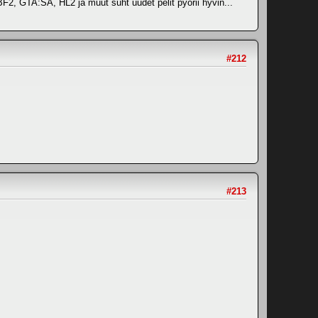
F2, GTA:SA, HL2 ja muut suht uudet pelit pyörii hyvin...
#212
#213