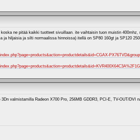
aa koska ne pitää kaikki tuotteet sivuillaan. ite vaihtaisin tuon muistin 400mh
a ja hiljaisia ja silti normaalissa hinnoissa) itellä on SP80 160gt ja SP120 250g
fi/index.php?page=products&action=productdetails&id=CGAX-PX76TVD&group
fi/index.php?page=products&action=productdetails&id=KVR400X64C3A%2F1G
ub 3Dn valmistamilla Radeon X700 Pro, 256MB GDDR3, PCI-E, TV-OUT/DVI näyt