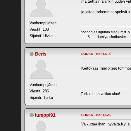
mä tarttisin aiankin uuden vir
ja laitan tarkemmat speksit 
Vanhempi jäsen
Viestit: 108
hot bodies lightnin stadium ft. 
Sijainti: Ulvila
& tamiya clodbuster
Beris
12.02.06 - klo: 13.16
Kertokaas mielipiteet tommose
Vanhempi jäsen
Viestit: 286
Turkulainen voittaa aina!
Sijainti: Turku
tumppi91
12.02.06 - klo: 13.26
Vaikuttaa ihan hyvältä.Kyllä t