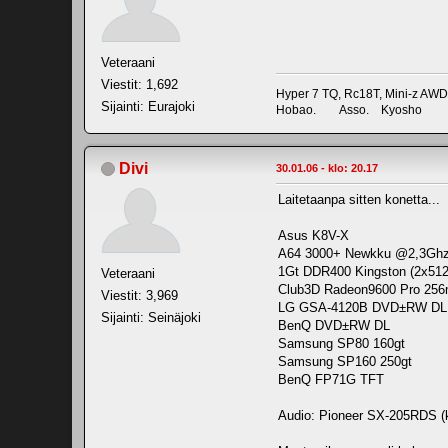
Veteraani
Viestit: 1,692
Hyper 7 TQ, Rc18T, Mini-z AWD
Sijainti: Eurajoki
Hobao. Asso. Kyosho
Divi
30.01.06 - klo: 20.17
Laitetaanpa sitten konetta...
Asus K8V-X
A64 3000+ Newkku @2,3Ghz
1Gt DDR400 Kingston (2x512
Veteraani
Club3D Radeon9600 Pro 25
Viestit: 3,969
LG GSA-4120B DVD±RW DL
Sijainti: Seinäjoki
BenQ DVD±RW DL
Samsung SP80 160gt
Samsung SP160 250gt
BenQ FP71G TFT
Audio: Pioneer SX-205RDS (k