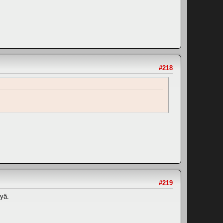
#218
#219
yä.