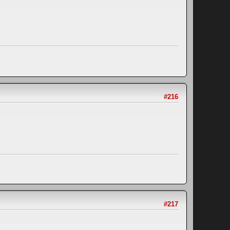
#216
#217