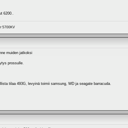
ut 6200..
er 5700KV
ne muiden jatkoksi
tys prossulle.
ta tilaa 493G, levyinä toimii samsung, WD ja seagate barracuda.