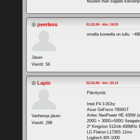
Muuten ihan soppeli kokoonpa
peerless
01.02.06 - klo: 19.03
omalla koneella on tullu ~4
Jäsen
Viestit: 56
Lapio
02.02.06 - klo: 20.14
Päivitystä:
Intel P4 3.0Ghz
Asus GeForce 7800GT
Antec NeoPower HE 430W (sa
Vanhempi jäsen
200G + 300G=500G Seagate
Viestit: 298
2* Kingston 512mb 400MHz
LG Flatron L1730S 12ms
Logitech MX-1000