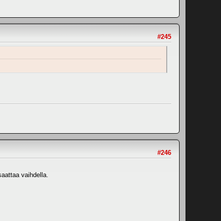
#245
#246
aattaa vaihdella.