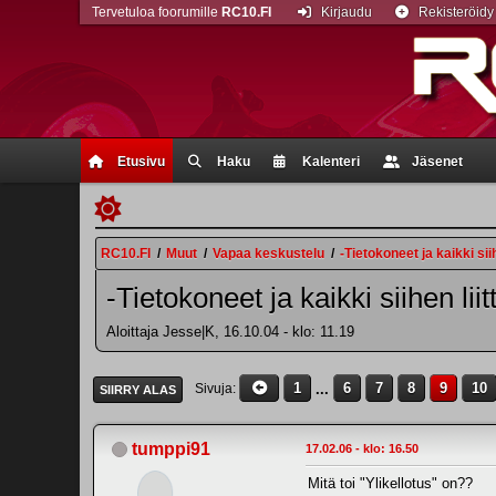
Tervetuloa foorumille
RC10.FI
Kirjaudu
Rekisteröidy
Etusivu
Haku
Kalenteri
Jäsenet
RC10.FI
/
Muut
/
Vapaa keskustelu
/
-Tietokoneet ja kaikki siih
-Tietokoneet ja kaikki siihen liit
Aloittaja Jesse|K, 16.10.04 - klo: 11.19
1
...
6
7
8
9
10
Sivuja
SIIRRY ALAS
tumppi91
17.02.06 - klo: 16.50
Mitä toi "Ylikellotus" on??