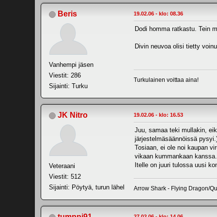
Beris
19.02.06 - klo: 08.36
Dodi homma ratkastu. Tein m
Divin neuvoa olisi tietty voin
Vanhempi jäsen
Viestit: 286
Turkulainen voittaa aina!
Sijainti: Turku
JK Nitro
19.02.06 - klo: 16.53
Juu, samaa teki mullakin, eik
järjestelmäsäännöissä pysyi.
Tosiaan, ei ole noi kaupan vi
vikaan kummankaan kanssa. T
Itelle on juuri tulossa uusi k
Veteraani
Viestit: 512
Sijainti: Pöytyä, turun lähel
Arrow Shark - Flying Dragon/Qu
tumppi91
27.02.06 - klo: 14.06