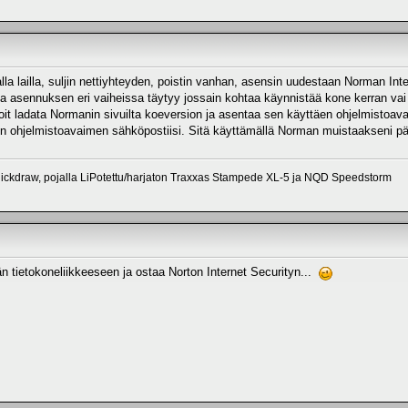
lla lailla, suljin nettiyhteyden, poistin vanhan, asensin uudestaan Norman Inte
a asennuksen eri vaiheissa täytyy jossain kohtaa käynnistää kone kerran vai 
n voit ladata Normanin sivuilta koeversion ja asentaa sen käyttäen ohjelmisto
on ohjelmistoavaimen sähköpostiisi. Sitä käyttämällä Norman muistaakseni päi
ickdraw, pojalla LiPotettu/harjaton Traxxas Stampede XL-5 ja NQD Speedstorm
ään tietokoneliikkeeseen ja ostaa Norton Internet Securityn...