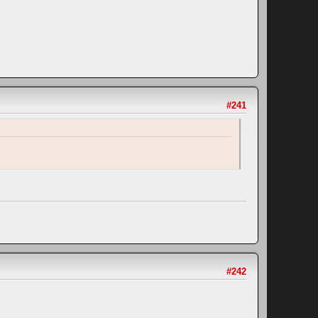
#241
#242