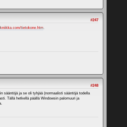
#247
tekniikka.com/tietokone.htm
.
#248
 sääntöjä ja se oli tyhjää (normaalisti sääntöjä todella
vasti. Tällä hetkellä päällä Windowsin palomuuri ja
a.