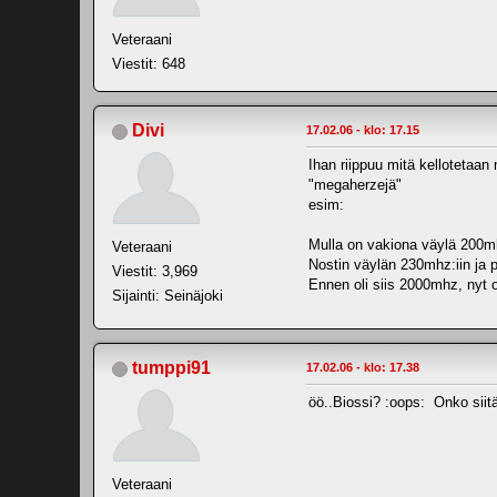
Veteraani
Viestit: 648
Divi
17.02.06 - klo: 17.15
Ihan riippuu mitä kellotetaan
"megaherzejä"
esim:
Mulla on vakiona väylä 200mh
Veteraani
Nostin väylän 230mhz:iin ja 
Viestit: 3,969
Ennen oli siis 2000mhz, ny
Sijainti: Seinäjoki
tumppi91
17.02.06 - klo: 17.38
öö..Biossi? :oops: Onko siitä
Veteraani