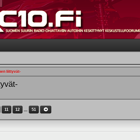
en liittyvät-
tyvät-
11
12
...
51