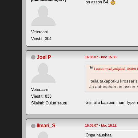
on asson B4.
Veteraani
Viestit: 304
Joel P
16.08.07 - klo: 15.36
Lainaus käyttäjältä: Miika.l
Itellä takapotku krossari
Ja autonahan on asson 
Veteraani
Viestit: 833
Silmällä katsoen mun Hyper m
Sijainti: Oulun seutu
Ilmari_S
16.08.07 - klo: 16.12
Onpa hauskaa.