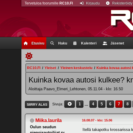
Tervetuloa foorumille
RC10.FI
Kirjaudu
Rekisteröidy
Etusivu
Haku
Kalenteri
Jäsenet
RC10.FI
/
Yleiset
/
Yleinen keskustelu
/
Kuinka kovaa autosi k
Kuinka kovaa autosi kulkee? km
Aloittaja Paavo_Elmeri_Lehtonen, 05.11.04 - klo: 16.50
1
...
4
5
6
7
8
Sivuja
SIIRRY ALAS
Miika.laurila
16.08.07 - klo: 15.06
Oulun seudun
Itellä takapotku krossarissa 
pienoisautoilijat ry