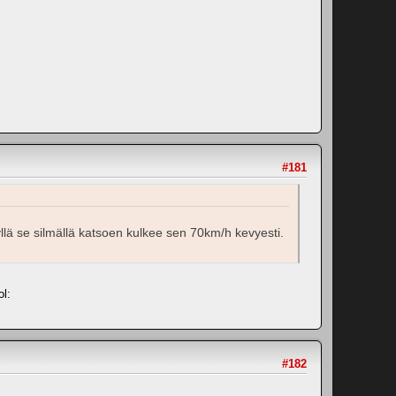
#181
kyllä se silmällä katsoen kulkee sen 70km/h kevyesti.
l:
#182