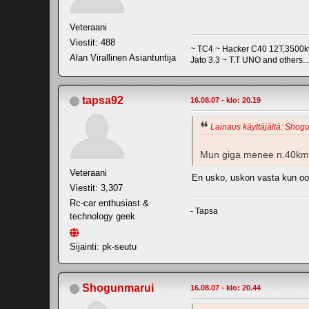
Veteraani
Viestit: 488
~ TC4 ~ Hacker C40 12T,3500kv
Alan Virallinen Asiantuntija
Jato 3.3 ~ T.T UNO and others...
tapsa92
16.08.07 - klo: 20.19
Lainaus käyttäjältä: Shogu
Mun giga menee n.40km/h 
Veteraani
En usko, uskon vasta kun oot
Viestit: 3,307
Rc-car enthusiast &
- Tapsa
technology geek
Sijainti: pk-seutu
Shogunmarui
16.08.07 - klo: 20.44