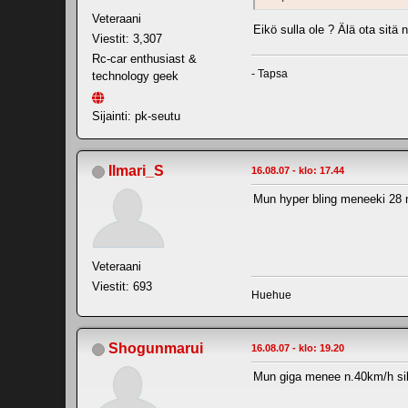
Veteraani
Eikö sulla ole ? Älä ota sitä
Viestit: 3,307
Rc-car enthusiast &
- Tapsa
technology geek
Sijainti: pk-seutu
Ilmari_S
16.08.07 - klo: 17.44
Mun hyper bling meneeki 28 
Veteraani
Viestit: 693
Huehue
Shogunmarui
16.08.07 - klo: 19.20
Mun giga menee n.40km/h silm