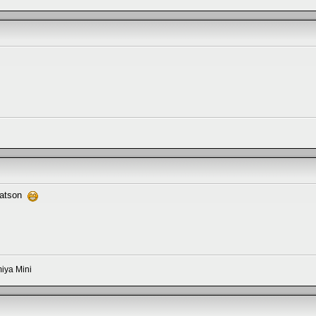
Watson
iya Mini