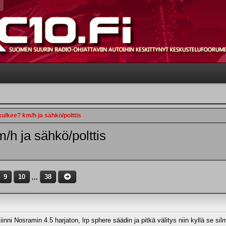
ulkee? km/h ja sähkö/polttis
/h ja sähkö/polttis
9
10
...
38
kiinni Nosramin 4.5 harjaton, lrp sphere säädin ja pitkä välitys niin kyllä se 