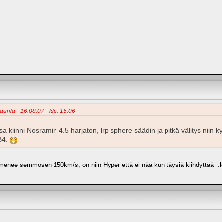
aurila - 16.08.07 - klo: 15.06
ssa kiinni Nosramin 4.5 harjaton, lrp sphere säädin ja pitkä välitys niin 
B4.
enee semmosen 150km/s, on niin Hyper että ei nää kun täysiä kiihdyttää :lo