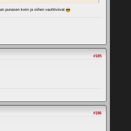
 punasen korin ja siihen vauhtiviivat
#185
#186