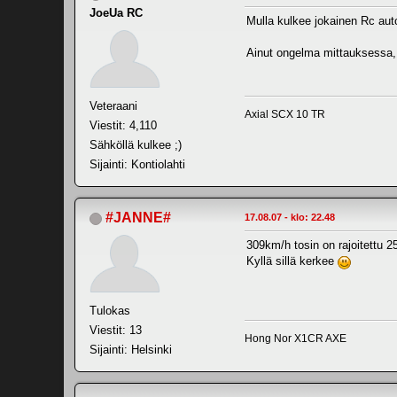
JoeUa RC
Mulla kulkee jokainen Rc auto
Ainut ongelma mittauksessa, e
Veteraani
Axial SCX 10 TR
Viestit: 4,110
Sähköllä kulkee ;)
Sijainti: Kontiolahti
#JANNE#
17.08.07 - klo: 22.48
309km/h tosin on rajoitettu 
Kyllä sillä kerkee
Tulokas
Viestit: 13
Hong Nor X1CR AXE
Sijainti: Helsinki