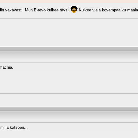
 niin vakavasti. Mun E-revo kulkee täysii
Kulkee vielä kovempaa ku maalaan
machia.
illä katsoen...