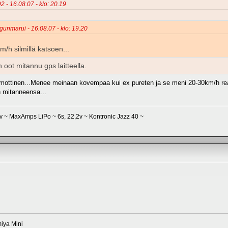
2 - 16.08.07 - klo: 20.19
gunmarui - 16.08.07 - klo: 19.20
h silmillä katsoen...
oot mitannu gps laitteella.
s mottinen...Menee meinaan kovempaa kui ex pureten ja se meni 20-30km/h rea
 mitanneensa...
 ~ MaxAmps LiPo ~ 6s, 22,2v ~ Kontronic Jazz 40 ~
iya Mini