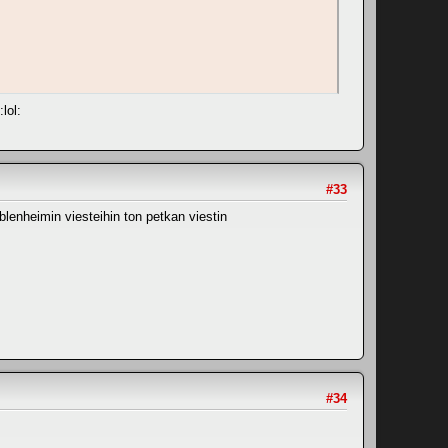
lol:
#33
lenheimin viesteihin ton petkan viestin
#34