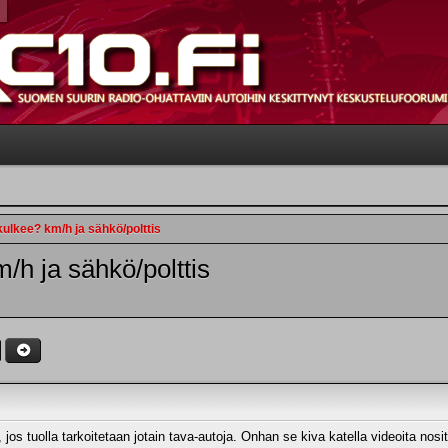
ulkee? km/h ja sähkö/polttis
/h ja sähkö/polttis
 jos tuolla tarkoitetaan jotain tava-autoja. Onhan se kiva katella videoita nosit