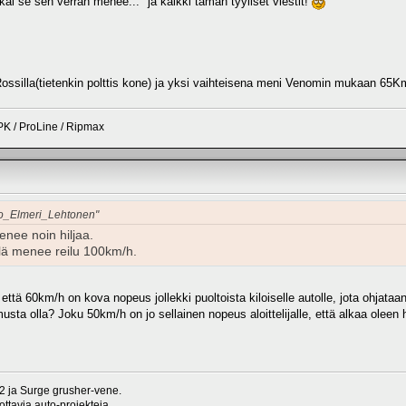
kai se sen verran menee..." ja kaikki tämän tyyliset viestit!
Rossilla(tietenkin polttis kone) ja yksi vaihteisena meni Venomin mukaan 65K
K / ProLine / Ripmax
avo_Elmeri_Lehtonen"
enee noin hiljaa.
llä menee reilu 100km/h.
että 60km/h on kova nopeus jollekki puoltoista kiloiselle autolle, jota ohjataa
ta olla? Joku 50km/h on jo sellainen nopeus aloittelijalle, että alkaa oleen 
 ja Surge grusher-vene.
ttavia auto-projekteja