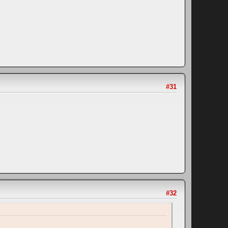
#31
#32