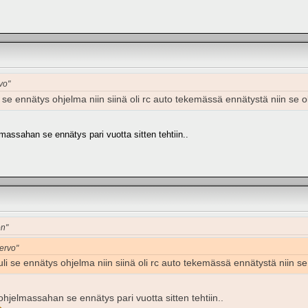
vo"
li se ennätys ohjelma niin siinä oli rc auto tekemässä ennätystä niin se o
assahan se ennätys pari vuotta sitten tehtiin..
on"
nervo"
tuli se ennätys ohjelma niin siinä oli rc auto tekemässä ennätystä niin se
jelmassahan se ennätys pari vuotta sitten tehtiin..