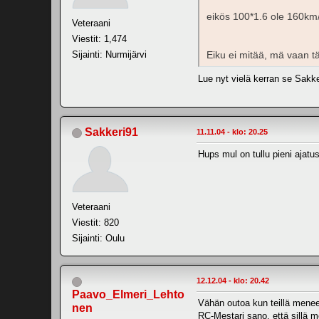
eikös 100*1.6 ole 160km/
Veteraani
Viestit: 1,474
Sijainti: Nurmijärvi
Eiku ei mitää, mä vaan tä
Lue nyt vielä kerran se Sakker
Sakkeri91
11.11.04 - klo: 20.25
Hups mul on tullu pieni ajat
Veteraani
Viestit: 820
Sijainti: Oulu
12.12.04 - klo: 20.42
Paavo_Elmeri_Lehto
Vähän outoa kun teillä menee 
nen
RC-Mestari sano, että sillä 