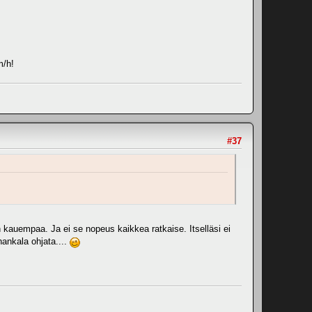
m/h!
#37
n kauempaa. Ja ei se nopeus kaikkea ratkaise. Itselläsi ei
hankala ohjata....