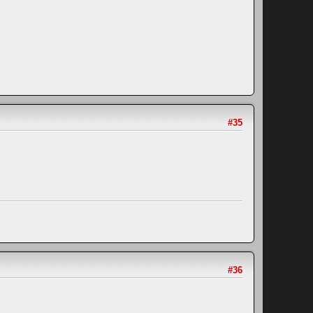
#35
#36