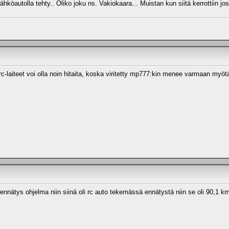
ähköautolla tehty.. Oliko joku ns. Vakiokaara... Muistan kun siitä kerrottiin jos
 rc-laiteet voi olla noin hitaita, koska viritetty mp777:kin menee varmaan myöt
e ennätys ohjelma niin siinä oli rc auto tekemässä ennätystä niin se oli 90,1 km