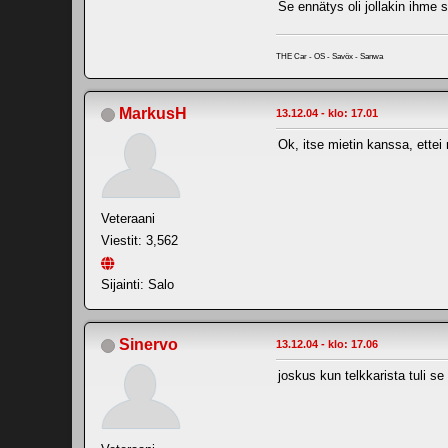
Se ennätys oli jollakin ihme s
THE Car - OS - Savöx - Sanwa
MarkusH
13.12.04 - klo: 17.01
Ok, itse mietin kanssa, ettei
Veteraani
Viestit: 3,562
Sijainti: Salo
Sinervo
13.12.04 - klo: 17.06
joskus kun telkkarista tuli s