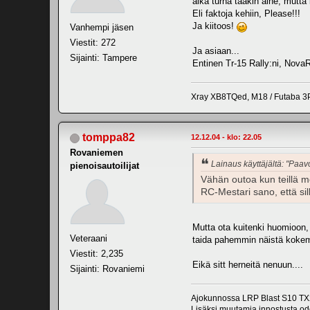
aika turha tääkin aihe, mutta 
Eli faktoja kehiin, Please!!!
Ja kiitoos!
Vanhempi jäsen
Viestit: 272
Ja asiaan...
Sijainti: Tampere
Entinen Tr-15 Rally:ni, Nova
Xray XB8TQed, M18 / Futaba 3P
tomppa82
12.12.04 - klo: 22.05
Rovaniemen
Lainaus käyttäjältä: "Pa
pienoisautoilijat
Vähän outoa kun teillä m
RC-Mestari sano, että si
Mutta ota kuitenki huomioon, 
Veteraani
taida pahemmin näistä kokemus
Viestit: 2,235
Eikä sitt herneitä nenuun....
Sijainti: Rovaniemi
Ajokunnossa LRP Blast S10 TX2
Lisäksi muutamia innostusta odo