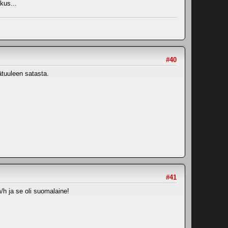
kus...
#40
ätuuleen satasta.
#41
/h ja se oli suomalaine!