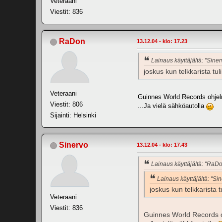
Veteraani
Viestit: 836
RaDon
13.12.04 - klo: 17.23
Lainaus käyttäjältä: "Siner
joskus kun telkkarista tu
Veteraani
Guinnes World Records ohjelm
Viestit: 806
...Ja vielä sähköautolla
Sijainti: Helsinki
Sinervo
13.12.04 - klo: 17.43
Lainaus käyttäjältä: "RaD
Lainaus käyttäjältä: "Si
joskus kun telkkarista 
Veteraani
Viestit: 836
Guinnes World Records oh