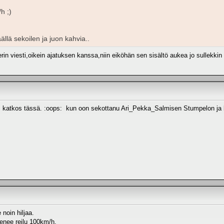
h ;)
ällä sekoilen ja juon kahvia..
in viesti,oikein ajatuksen kanssa,niin eiköhän sen sisältö aukea jo sullekkin :
us katkos tässä. :oops: kun oon sekottanu Ari_Pekka_Salmisen Stumpelon ja b
noin hiljaa.
menee reilu 100km/h.