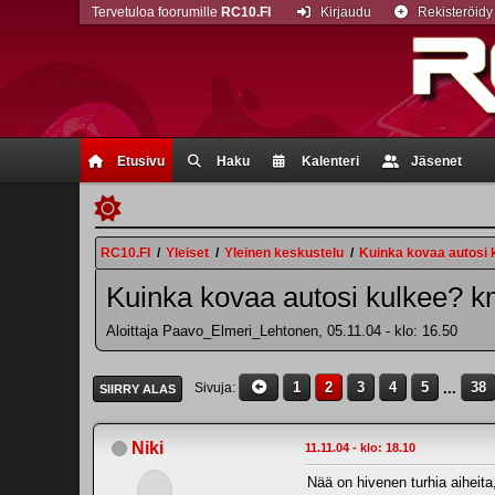
Tervetuloa foorumille
RC10.FI
Kirjaudu
Rekisteröidy
Etusivu
Haku
Kalenteri
Jäsenet
RC10.FI
/
Yleiset
/
Yleinen keskustelu
/
Kuinka kovaa autosi k
Kuinka kovaa autosi kulkee? km
Aloittaja Paavo_Elmeri_Lehtonen, 05.11.04 - klo: 16.50
1
2
3
4
5
...
38
Sivuja
SIIRRY ALAS
Niki
11.11.04 - klo: 18.10
Nää on hivenen turhia aiheita,