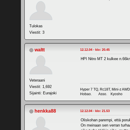
Tulokas
Viestit: 3
waltt
12.12.04 - klo: 20.45
HPI Nitro MT 2 kulkee n.66km/h
Veteraani
Viestit: 1,692
Hyper 7 TQ, Rc18T, Mini-z AWD
Sijainti: Eurajoki
Hobao. Asso. Kyosho
henkka88
12.12.04 - klo: 21.53
Oliskohan parempi, että poruk
On meinaan sen verran turhaa 