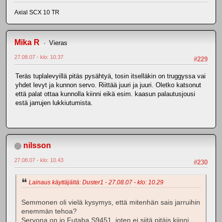
Axial SCX 10 TR
Mika R
Vieras
27.08.07 - klo: 10.37
#229
Teräs tuplalevyillä pitäs pysähtyä, tosin itselläkin on truggyssa vai
yhdet levyt ja kunnon servo. Riittää juuri ja juuri. Oletko katsonut
että palat ottaa kunnolla kiinni eikä esim. kaasun palautusjousi
estä jarrujen lukkiutumista.
nilsson
27.08.07 - klo: 10.43
#230
Lainaus käyttäjältä: Duster1 - 27.08.07 - klo: 10.29
Semmonen oli vielä kysymys, että mitenhän sais jarruihin
enemmän tehoa?
Servona on jo Futaba S9451, joten ei siitä pitäis kiinni