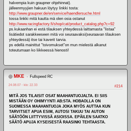
halvempia kuin graupner ohjehinnat).
jälleenmyyjien hakuun löytyy linkki tosta:
http://www.graupner.de/en/service/haendlersuche.html
tossa linkki mitä kautta mä olen osia ostanut
http://www.racingfactory.fi/shop/cat/product_catalog.php?c=92
ps.kukaanhan ei estä tilauksen yhteydessä laittamasta "listaa"
lisätiedot sarakkeeseen mitä voi seuraavaksi(seuraavan tilauksen
yhteydessä) itse tai kaverit tarvia.
ps edellä mainittut "toivomukset"on mun mielestä alkanut
toteutumaan ko liikkeessä hienosti!
MKE
Fullspeed RC
24.08.07 - klo: 22.33
#214
MITÄ JOS TILAISIT OSAT MAAHANTUOJALTA. EI SIIS
MISTÄÄN OY OHIMYYNTI AB:STA. HOBAOLLA ON
SUOMESSA MAAHANTUOJA JOKA MYÖS AUTTAA KUN
TARVITSET APUA ESIM, AUTOSI TAKUU TAI AUTON
SÄÄTÖÖN LIITTYVISSÄ ASIOISSA. EPÄILEN SAATKO
SÄÄTÖ APUJA KYSEISESTÄ RAASINKI TEHTAASTA.