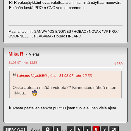
RTR vakiojäykkärit ovat valettua alumiinia, niitä näyttää menevän.
Eiköhän kestä PRO:n CNC versiot paremmin.
Maahantuonnit: SANWA / OS ENGINES / HOBAO / NOVAK / VP PRO /
O'DONNELL Fuel / AGAMA - HoBao FINLAND
Mika R
Vieras
31.08.07 - klo: 12.58
#239
Lainaus käyttäjältä: pieto - 31.08.07 - klo: 12.33
Oisko autosta mitään videota?? Kiinnostais nähdä miten
liikkuu....
Kuvasta päätellen sähköt puuttuu joten tuolla ei ihan vielä ajeta...
1
...
5
6
7
8
9
10
Sivuja
SIIRRY YLÖS