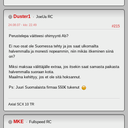
Duster1
JoeUa RC
24.08.07 - klo: 22.49
#215
Perustelepa väitteesi ohimyynti Ab?
Ei nuo osat ole Suomessa tehty ja jos saat ulkomailta
halvemmalla ja monesti nopeammin, niin mikäs itkeminen siinä
on?
Miksi maksaa välittäjälle extraa, jos itsekin saat samasta paikasta
halvemmalla suoraan kotia.
Maailma kehittyy, jos et ole sitä hoksannut.
Ps: Juuri Suomalaista firmaa 550€ tukenut
Axial SCX 10 TR
MKE
Fullspeed RC