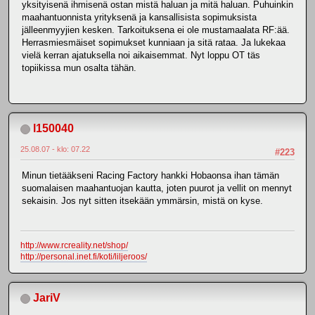
yksityisenä ihmisenä ostan mistä haluan ja mitä haluan. Puhuinkin
maahantuonnista yrityksenä ja kansallisista sopimuksista
jälleenmyyjien kesken. Tarkoituksena ei ole mustamaalata RF:ää.
Herrasmiesmäiset sopimukset kunniaan ja sitä rataa. Ja lukekaa
vielä kerran ajatuksella noi aikaisemmat. Nyt loppu OT täs
topiikissa mun osalta tähän.
l150040
25.08.07 - klo: 07.22
#223
Minun tietääkseni Racing Factory hankki Hobaonsa ihan tämän
suomalaisen maahantuojan kautta, joten puurot ja vellit on mennyt
sekaisin. Jos nyt sitten itsekään ymmärsin, mistä on kyse.
http://www.rcreality.net/shop/
http://personal.inet.fi/koti/liljeroos/
JariV