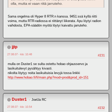
olla, mutta ei vaan riitä jarruteho.
Sama ongelma oli Hyper 8 RTR:n kanssa. 9451:ssä kyllä riitti
voima, mutta RTR-radiossa ei riittänyt liikerata. Apu löytyi radion
vaihdosta, EPA-säädön myötä löytyi kaivattu jarruteho.
jjtp
27.08.07 - klo: 10.48
#231
mulla on Duster1 se sulta ostettu hobao ohjausservo ja
lasikuitulevyt pysähtyy kivasti.
nikolta löytyy noita lasikuituisia levyjä tossa linkki
http://www.hobao.fi/fi/main.php?mod=prod&prod_id=151
Duster1
JoeUa RC
27.08.07 - klo: 10.54
#232