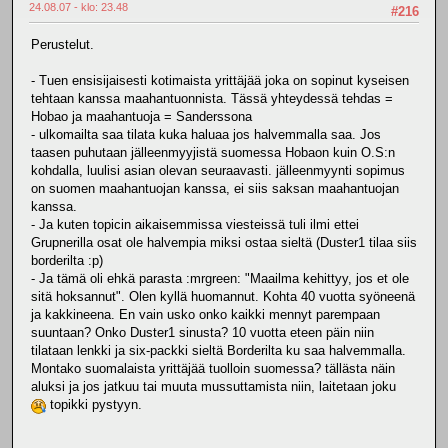
24.08.07 - klo: 23.48
#216
Perustelut.
- Tuen ensisijaisesti kotimaista yrittäjää joka on sopinut kyseisen
tehtaan kanssa maahantuonnista. Tässä yhteydessä tehdas =
Hobao ja maahantuoja = Sanderssona
- ulkomailta saa tilata kuka haluaa jos halvemmalla saa. Jos
taasen puhutaan jälleenmyyjistä suomessa Hobaon kuin O.S:n
kohdalla, luulisi asian olevan seuraavasti. jälleenmyynti sopimus
on suomen maahantuojan kanssa, ei siis saksan maahantuojan
kanssa.
- Ja kuten topicin aikaisemmissa viesteissä tuli ilmi ettei
Grupnerilla osat ole halvempia miksi ostaa sieltä (Duster1 tilaa siis
borderilta :p)
- Ja tämä oli ehkä parasta :mrgreen: "Maailma kehittyy, jos et ole
sitä hoksannut". Olen kyllä huomannut. Kohta 40 vuotta syöneenä
ja kakkineena. En vain usko onko kaikki mennyt parempaan
suuntaan? Onko Duster1 sinusta? 10 vuotta eteen päin niin
tilataan lenkki ja six-packki sieltä Borderilta ku saa halvemmalla.
Montako suomalaista yrittäjää tuolloin suomessa? tällästa näin
aluksi ja jos jatkuu tai muuta mussuttamista niin, laitetaan joku
topikki pystyyn.