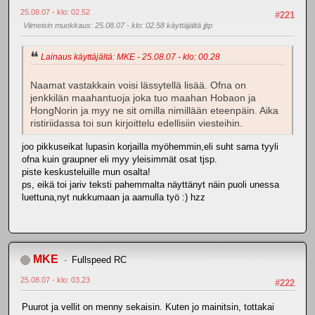
25.08.07 - klo: 02.52
#221
Viimeisin muokkaus
: 25.08.07 - klo: 02.58 käyttäjältä jjtp
Lainaus käyttäjältä: MKE - 25.08.07 - klo: 00.28
Naamat vastakkain voisi lässytellä lisää. Ofna on
jenkkilän maahantuoja joka tuo maahan Hobaon ja
HongNorin ja myy ne sit omilla nimillään eteenpäin. Aika
ristiriidassa toi sun kirjoittelu edellisiin viesteihin.
joo pikkuseikat lupasin korjailla myöhemmin,eli suht sama tyyli
ofna kuin graupner eli myy yleisimmät osat tjsp.
piste keskusteluille mun osalta!
ps, eikä toi jariv teksti pahemmalta näyttänyt näin puoli unessa
luettuna,nyt nukkumaan ja aamulla työ :) hzz
MKE
Fullspeed RC
25.08.07 - klo: 03.23
#222
Puurot ja vellit on menny sekaisin. Kuten jo mainitsin, tottakai