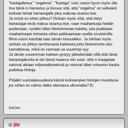
"kantajallensa" "ongelmia". "Kantaja" voisi varsin hyvin myös olla
itse tämä rc-harrastus ja loisuus sitä, että "ongelma" on selkeästi
korkeat hinnat harrastajalle joka maksaa osansa itse.
Ja mistä se sitten johtuu? Osittain myös siitä, että tietyt
harrastajat eivät maksa osiansa itse, vaan maahantuoja heidän
puolestaan, syöden täten liiketoiminnan katetta, jota joudutaan
maahantuojan toimesta sitten paikkaamaan useilla sivutoimilla.
Minä voisin käsittää taas tämän loisuudeksi. Ja tokihan myös
osittain se johtuu tarvittavasta katteesta jotta liiketoiminta olisi
kannattavaa, mikä on varmaan se suurempi syy.
Ja tämän suuremman katteen pystyy järkeilemään sillä että tämä
harrastajakunta ei ole tässä maassa niin suuri, että rc-kauppiaat
saisivat aikaan miljoonabisneksiä ja voisivat täten voluumin kautta
pudottaa hintoja.
Pitääkö suomalaisuudesta kärsiä korkeampien hintojen muodossa
jos siihen on valmis lääke olemassa ulkomailta? Ei.
Just joo.
jjtp