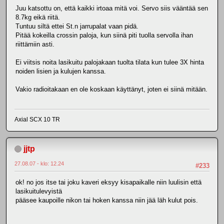
Juu katsottu on, että kaikki irtoaa mitä voi. Servo siis vääntää sen
8.7kg eikä riitä.
Tuntuu siltä ettei St.n jarrupalat vaan pidä.
Pitää kokeilla crossin paloja, kun siinä piti tuolla servolla ihan
riittämiin asti.
Ei viitsis noita lasikuitu palojakaan tuolta tilata kun tulee 3X hinta
noiden lisien ja kulujen kanssa.
Vakio radioitakaan en ole koskaan käyttänyt, joten ei siinä mitään.
Axial SCX 10 TR
jjtp
27.08.07 - klo: 12.24
#233
ok! no jos itse tai joku kaveri eksyy kisapaikalle niin luulisin että
lasikuitulevyistä
pääsee kaupoille nikon tai hoken kanssa niin jää läh kulut pois.