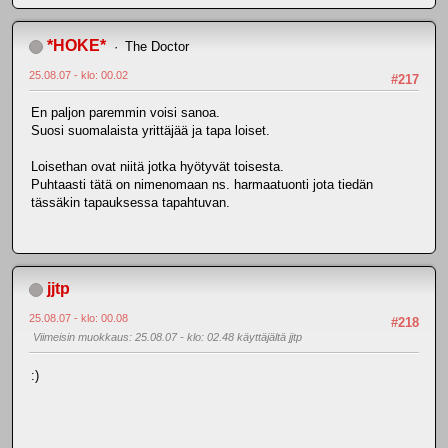
*HOKE*
The Doctor
25.08.07 - klo: 00.02
#217
En paljon paremmin voisi sanoa.
Suosi suomalaista yrittäjää ja tapa loiset.
Loisethan ovat niitä jotka hyötyvät toisesta.
Puhtaasti tätä on nimenomaan ns. harmaatuonti jota tiedän
tässäkin tapauksessa tapahtuvan.
jjtp
25.08.07 - klo: 00.08
#218
Viimeisin muokkaus
: 25.08.07 - klo: 02.48 käyttäjältä jjtp
:)