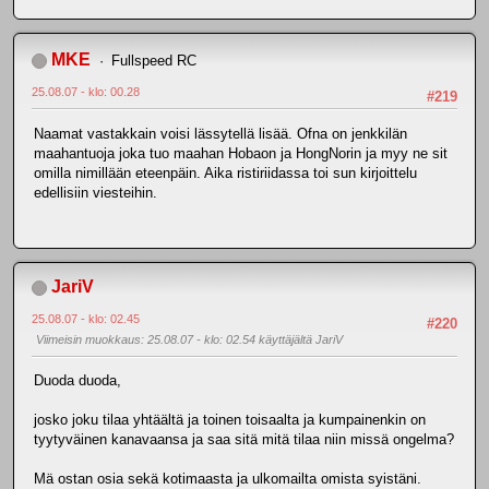
MKE
Fullspeed RC
25.08.07 - klo: 00.28
#219
Naamat vastakkain voisi lässytellä lisää. Ofna on jenkkilän
maahantuoja joka tuo maahan Hobaon ja HongNorin ja myy ne sit
omilla nimillään eteenpäin. Aika ristiriidassa toi sun kirjoittelu
edellisiin viesteihin.
JariV
25.08.07 - klo: 02.45
#220
Viimeisin muokkaus
: 25.08.07 - klo: 02.54 käyttäjältä JariV
Duoda duoda,
josko joku tilaa yhtäältä ja toinen toisaalta ja kumpainenkin on
tyytyväinen kanavaansa ja saa sitä mitä tilaa niin missä ongelma?
Mä ostan osia sekä kotimaasta ja ulkomailta omista syistäni.