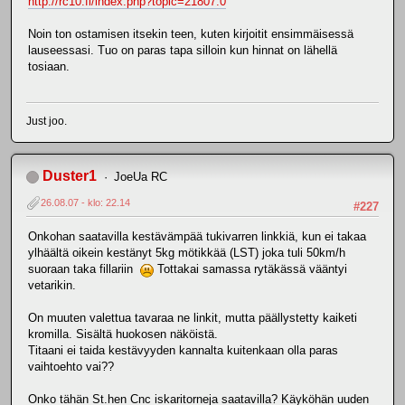
http://rc10.fi/index.php?topic=21807.0
Noin ton ostamisen itsekin teen, kuten kirjoitit ensimmäisessä
lauseessasi. Tuo on paras tapa silloin kun hinnat on lähellä
tosiaan.
Just joo.
Duster1
JoeUa RC
26.08.07 - klo: 22.14
#227
Onkohan saatavilla kestävämpää tukivarren linkkiä, kun ei takaa
ylhäältä oikein kestänyt 5kg mötikkää (LST) joka tuli 50km/h
suoraan taka fillariin
Tottakai samassa rytäkässä vääntyi
vetarikin.
On muuten valettua tavaraa ne linkit, mutta päällystetty kaiketi
kromilla. Sisältä huokosen näköistä.
Titaani ei taida kestävyyden kannalta kuitenkaan olla paras
vaihtoehto vai??
Onko tähän St.hen Cnc iskaritorneja saatavilla? Käyköhän uuden