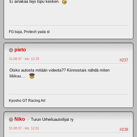
Ei ainakaa tejo lopu kesken.
FG baja, Protech yada st
pieto
31.08.07 - klo: 12.33
#237
Oisko autosta mitään videota?? Kiinnostais nähdä miten
liikkuu....
Kyosho GT Racing Art
Niko
Turun Urheiluautoilijat ry
31.08.07 - klo: 12.51
#238