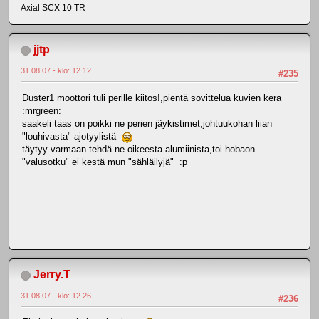
Axial SCX 10 TR
jjtp
31.08.07 - klo: 12.12
#235
Duster1 moottori tuli perille kiitos!,pientä sovittelua kuvien kera
:mrgreen:
saakeli taas on poikki ne perien jäykistimet,johtuukohan liian
"louhivasta" ajotyylistä
täytyy varmaan tehdä ne oikeesta alumiinista,toi hobaon
"valusotku" ei kestä mun "sähläilyjä" :p
Jerry.T
31.08.07 - klo: 12.26
#236