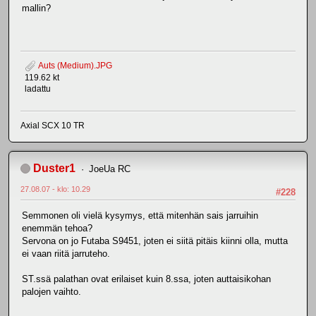
mallin?
Auts (Medium).JPG
119.62 kt
ladattu
Axial SCX 10 TR
Duster1
JoeUa RC
27.08.07 - klo: 10.29
#228
Semmonen oli vielä kysymys, että mitenhän sais jarruihin
enemmän tehoa?
Servona on jo Futaba S9451, joten ei siitä pitäis kiinni olla, mutta
ei vaan riitä jarruteho.
ST.ssä palathan ovat erilaiset kuin 8.ssa, joten auttaisikohan
palojen vaihto.