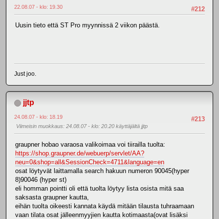
22.08.07 - klo: 19.30
#212
Uusin tieto että ST Pro myynnissä 2 viikon päästä.
Just joo.
jjtp
24.08.07 - klo: 18.19
#213
Viimeisin muokkaus
: 24.08.07 - klo: 20.20 käyttäjältä jjtp
graupner hobao varaosa valikoimaa voi tiirailla tuolta:
https://shop.graupner.de/webuerp/servlet/AA?
neu=0&shop=all&SessionCheck=4711&language=en
osat löytyvät laittamalla search hakuun numeron 90045(hyper
8)90046 (hyper st)
eli homman pointti oli että tuolta löytyy lista osista mitä saa
saksasta graupner kautta,
eihän tuolta oikeesti kannata käydä mitään tilausta tuhraamaan
vaan tilata osat jälleenmyyjien kautta kotimaasta(ovat lisäksi