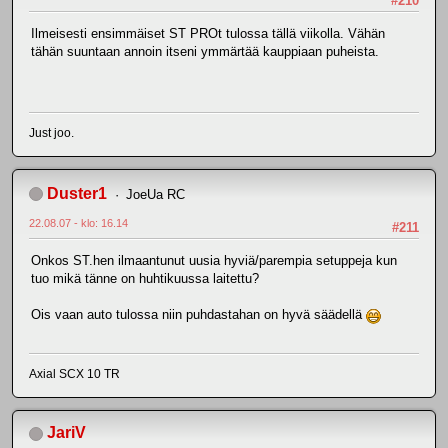
#210
Ilmeisesti ensimmäiset ST PROt tulossa tällä viikolla. Vähän
tähän suuntaan annoin itseni ymmärtää kauppiaan puheista.
Just joo.
Duster1
JoeUa RC
22.08.07 - klo: 16.14
#211
Onkos ST.hen ilmaantunut uusia hyviä/parempia setuppeja kun
tuo mikä tänne on huhtikuussa laitettu?
Ois vaan auto tulossa niin puhdastahan on hyvä säädellä
Axial SCX 10 TR
JariV