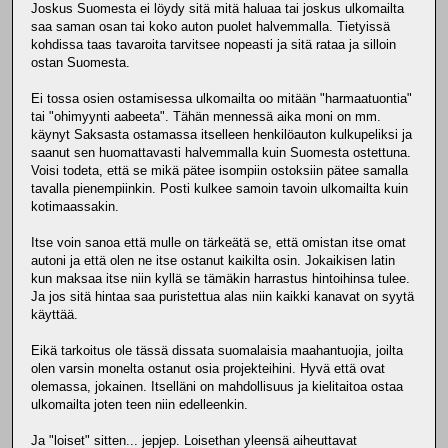
Joskus Suomesta ei löydy sitä mitä haluaa tai joskus ulkomailta
saa saman osan tai koko auton puolet halvemmalla. Tietyissä
kohdissa taas tavaroita tarvitsee nopeasti ja sitä rataa ja silloin
ostan Suomesta.
Ei tossa osien ostamisessa ulkomailta oo mitään "harmaatuontia"
tai "ohimyynti aabeeta". Tähän mennessä aika moni on mm.
käynyt Saksasta ostamassa itselleen henkilöauton kulkupeliksi ja
saanut sen huomattavasti halvemmalla kuin Suomesta ostettuna.
Voisi todeta, että se mikä pätee isompiin ostoksiin pätee samalla
tavalla pienempiinkin. Posti kulkee samoin tavoin ulkomailta kuin
kotimaassakin.
Itse voin sanoa että mulle on tärkeätä se, että omistan itse omat
autoni ja että olen ne itse ostanut kaikilta osin. Jokaikisen latin
kun maksaa itse niin kyllä se tämäkin harrastus hintoihinsa tulee.
Ja jos sitä hintaa saa puristettua alas niin kaikki kanavat on syytä
käyttää.
Eikä tarkoitus ole tässä dissata suomalaisia maahantuojia, joilta
olen varsin monelta ostanut osia projekteihini. Hyvä että ovat
olemassa, jokainen. Itselläni on mahdollisuus ja kielitaitoa ostaa
ulkomailta joten teen niin edelleenkin.
Ja "loiset" sitten... jepjep. Loisethan yleensä aiheuttavat