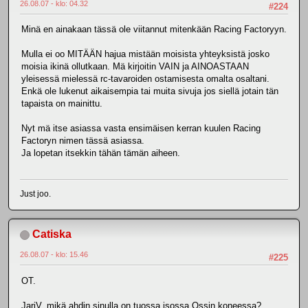
26.08.07 - klo: 04.32
#224
Minä en ainakaan tässä ole viitannut mitenkään Racing Factoryyn.
Mulla ei oo MITÄÄN hajua mistään moisista yhteyksistä josko
moisia ikinä ollutkaan. Mä kirjoitin VAIN ja AINOASTAAN
yleisessä mielessä rc-tavaroiden ostamisesta omalta osaltani.
Enkä ole lukenut aikaisempia tai muita sivuja jos siellä jotain tän
tapaista on mainittu.
Nyt mä itse asiassa vasta ensimäisen kerran kuulen Racing
Factoryn nimen tässä asiassa.
Ja lopetan itsekkin tähän tämän aiheen.
Just joo.
Catiska
26.08.07 - klo: 15.46
#225
OT.
JariV, mikä ahdin sinulla on tuossa isossa Ossin koneessa?