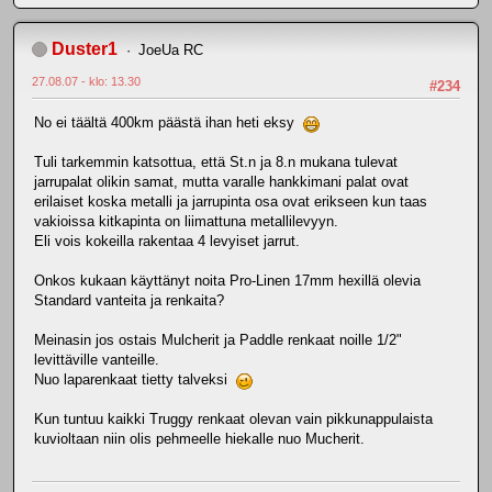
Duster1
JoeUa RC
27.08.07 - klo: 13.30
#234
No ei täältä 400km päästä ihan heti eksy
Tuli tarkemmin katsottua, että St.n ja 8.n mukana tulevat
jarrupalat olikin samat, mutta varalle hankkimani palat ovat
erilaiset koska metalli ja jarrupinta osa ovat erikseen kun taas
vakioissa kitkapinta on liimattuna metallilevyyn.
Eli vois kokeilla rakentaa 4 levyiset jarrut.
Onkos kukaan käyttänyt noita Pro-Linen 17mm hexillä olevia
Standard vanteita ja renkaita?
Meinasin jos ostais Mulcherit ja Paddle renkaat noille 1/2"
levittäville vanteille.
Nuo laparenkaat tietty talveksi
Kun tuntuu kaikki Truggy renkaat olevan vain pikkunappulaista
kuvioltaan niin olis pehmeelle hiekalle nuo Mucherit.