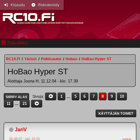
Kirjaudu
Rekisteröidy
Päävalikko
RC10.FI
/
Yleiset
/
Polttisautot
/
Hobao
/
HoBao Hyper ST
HoBao Hyper ST
Aloittaja Joona H, 11.12.04 - klo: 17.39
1
...
5
6
7
8
9
10
Sivuja
SIIRRY ALAS
11
...
21
KÄYTTÄJÄN TOIMET
JariV
20.08.07 - klo: 22.31