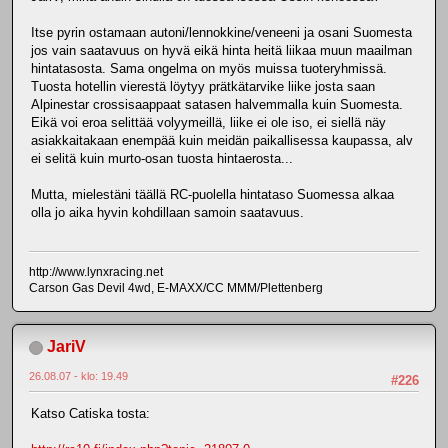
Itse pyrin ostamaan autoni/lennokkine/veneeni ja osani Suomesta
jos vain saatavuus on hyvä eikä hinta heitä liikaa muun maailman
hintatasosta. Sama ongelma on myös muissa tuoteryhmissä.
Tuosta hotellin vierestä löytyy prätkätarvike liike josta saan
Alpinestar crossisaappaat satasen halvemmalla kuin Suomesta.
Eikä voi eroa selittää volyymeillä, liike ei ole iso, ei siellä näy
asiakkaitakaan enempää kuin meidän paikallisessa kaupassa, alv
ei selitä kuin murto-osan tuosta hintaerosta...
Mutta, mielestäni täällä RC-puolella hintataso Suomessa alkaa
olla jo aika hyvin kohdillaan samoin saatavuus.
http://www.lynxracing.net
Carson Gas Devil 4wd, E-MAXX/CC MMM/Plettenberg
JariV
26.08.07 - klo: 19.49
#226
Katso Catiska tosta: