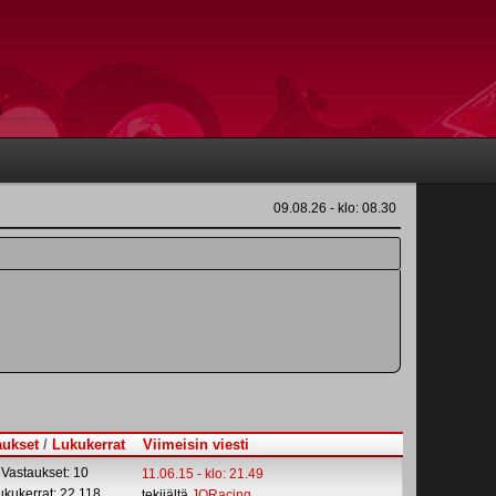
09.08.26 - klo: 08.30
aukset
/
Lukukerrat
Viimeisin viesti
Vastaukset: 10
11.06.15 - klo: 21.49
ukukerrat: 22,118
tekijältä
JQRacing