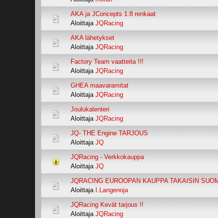
AKA ja JConcepts 1:8 renkaat
Aloittaja
JQRacing
AKA lähetykset
Aloittaja
JQRacing
Factory Team vaatteita !!!
Aloittaja
JQRacing
GHEA maavaramitat
Aloittaja
JQRacing
Joulukalenteri
Aloittaja
JQRacing
JQ- THE Engine TARJOUS
Aloittaja
JQ
JQRacing - Verkkokauppa
Aloittaja
JQ
JQRACING EUROOPAN KAUPPA TAKAISIN SUO
Aloittaja
I.Langenoja
JQRacing Kevät tarjous !!
Aloittaja
JQRacing