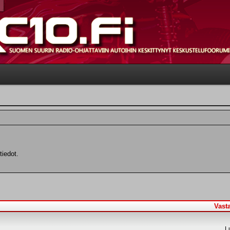
tiedot.
Vast
L