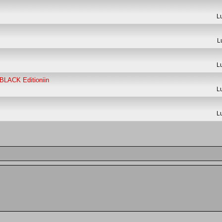
L
L
L
LACK Editioniin
L
L