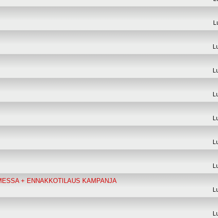
L
L
L
L
L
L
L
MESSA + ENNAKKOTILAUS KAMPANJA
L
L