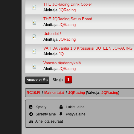
THE JQRacing Drink Cooler
Aloittaja
JQRacing
THE JQRacing Setup Board
Aloittaja
JQRacing
Uutuudet !
Aloittaja
JQRacing
VAIHDA vanha 1:8 Krossarisi UUTEEN JQRACING B
Aloittaja
JQ
Varasto täydennyksiä
Aloittaja
JQRacing
1
Sivuja
SIIRRY YLÖS
RC10.FI
/
Mainostajat
/
JQRacing
(Valvoja:
JQRacing
)
Kysely
Lukittu aihe
Siirretty aihe
Pysyvä aihe
Aihe jota seuraat