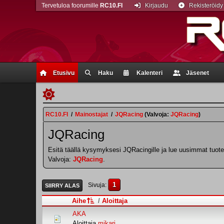
Tervetuloa foorumille
RC10.FI
Kirjaudu
Rekisteröidy
Etusivu
Haku
Kalenteri
Jäsenet
RC10.FI
/
Mainostajat
/
JQRacing
(Valvoja:
JQRacing
)
JQRacing
Esitä täällä kysymyksesi JQRacingille ja lue uusimmat tuote
Valvoja:
JQRacing
.
1
Sivuja
SIIRRY ALAS
Aihe
/
Aloittaja
AKA
Aloittaja
mikari