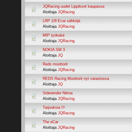
JQRacing uudet Lippikset kaupassa
Aloittaja
JQRacing
LRP 1/8 Ecar sähköjä
Aloittaja
JQRacing
MIP työkalut
Aloittaja
JQRacing
NOKIA SM 3
Aloittaja
JQ
Reds moottorit
Aloittaja
JQRacing
REDS Racing Moottorit nyt varastossa
Aloittaja
JQ
Sidewinder Nitroa
Aloittaja
JQRacing
Tarjouksia !!!
Aloittaja
JQRacing
The eCar
Aloittaja
JQRacing