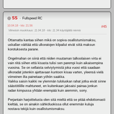
SS
Fullspeed RC
10.04.18 - klo: 21.56
#45
Viimeisin muokkaus
: 11.04.18 - klo: 11.34 käyttäjältä niemis
Ottamatta kantaa siihen mikä on sopiva osallistumismaksu,
uskallan väittää että ulkoratojen kilpailut eivät siitä maksun
korotuksesta parane.
Ongelmahan on siinä että niiden muutaman talkoolaisen virta ei
vain riitä siihen että kisasta tulisi sen parempi kuin aikaisempina
vuosina. Se on sellaista selviytymistä joka vuosi että saadaan
ulkoradat jotenkin ajettavaan kuntoon kisaa varten, yleensä vielä
viimeinen ilta painetaan yöhön saakka.
Vaikka saisin kaikki ne ylemmän tuloluokan rahat jotka eivät sinne
säästötilille mahtuneet, en kuitenkaan jaksaisi painaa jonkun
radan kimpussa yhtään enempää kuin aiemmin, sorry.
Perjantain harjoittelusta olen sitä mieltä että se pitää ehdottomasti
kieltää, se on ainakin sähköluokissa ollut enemmän kuluja
nostava tekijä kuin osallistumismaksu.