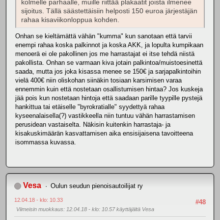
kolmelle parhaalle, muille riittää plakaatit joista ilmenee
sijoitus. Tällä säästettäisiin helposti 150 euroa järjestäjän
rahaa kisaviikonloppua kohden.
Onhan se kieltämättä vähän "kumma" kun sanotaan että tarvii
enempi rahaa koska palkinnot ja koska AKK, ja lopulta kumpikaan
menoerä ei ole pakollinen jos me harrastajat ei itse tehdä niistä
pakollista. Onhan se varmaan kiva jotain palkintoa/muistoesinettä
saada, mutta jos joka kisassa menee se 150€ ja sarjapalkintoihin
vielä 400€ niin oliskohan siinäkin tosiaan karsimisen varaa
ennemmin kuin että nostetaan osallistumisen hintaa? Jos kuskeja
jää pois kun nostetaan hintoja että saadaan parille tyypille pystejä
hankittua tai etäiselle "byrokratialle" syydettyä rahaa
kyseenalaisella(?) vastikkeella niin tuntuu vähän harrastamisen
perusidean vastaiselta. Näkisin kuitenkin harrastaja- ja
kisakuskimäärän kasvattamisen aika ensisijaisena tavoitteena
isommassa kuvassa.
Vesa
Oulun seudun pienoisautoilijat ry
12.04.18 - klo: 10.33
#48
Viimeisin muokkaus
: 12.04.18 - klo: 10.57 käyttäjältä Vesa