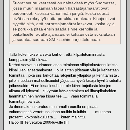
Suorat seuraukset tästä on nähtävissä myös Suomessa,
jossa muun maailman tapaan harrastajamäärät ovat
pudonneet, kisoissa vähemmän jengiä, koska seurat
eivät saa rekryttyä uutta porukkaa mukaan. Kisoja ei voi
syyttää siitä, että harrastajamäärät laskevat, koska kyllä
se porukka pitää ensin saada sinne kerholle ja
paikalliselle radalle ajamaan, ei kukaan osta suksiakaan
ja suuntaa suoraan SM-kisoihin harjoittelemaan.
Tällä kokemuksella sekä kerho- , että kilpailutoiminnasta
komppaisin yllä olevaa ......
Kerhot saavat suurimman osan toiminnan ylläpitokustannuksista
kilpailujen järjestämisestä , joilla sitten pidetään yllä ja kehitetään
toimintaa , joka siis tarkoittaa ratojenkin ylläpitoa ja kehittämistä ,
jolloin luodaan mahdollisuudet järjestää hyviä kisoja hyvillä radoilla
jatkossakin. Ei ne kisaolosuhteet ole kiinni tarjoilusta kisojen
aikana eli lyhyesti : ei kyrsän kärventäminen tai lihaspiirakoiden
lämmittäminen hyvää kisaa tee ...... vaan toiminta ja
toimintaympäristö.
Ja ilmomaksun korotus muutamalla eurolla on pisara
valtameressä verrattuna kisan muihin kuluihin ...... muutama
prosentti kokonaiskuluista...... kuten mainittu.
Haloo !!! Tervetuloa 2000-luvulle !!!!