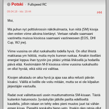
Potski
Fullspeed RC
09.04.18 - klo: 19.44
#44
Moi,
Mä puhun nyt polttiskrossin näkökulmasta, kun niitä (SM) kisoja
olen eniten viime aikoina kiertänyt. Vertaan rahalle saamaani
vastinetta muissa kisoissa saamaani vastineeseen (EOS, DHI
Cup, WJ jne).
Viime vuosina on ollut ruokahuolto todella hyvä. On ollut lihistä
makkaraa ym höttöä, mutta myös kunnon ruokaa. Ainakin itselläni
energiat loppuu ihan tyystin jos pitäisi yrittää lihiksellä ja hodarilla
päivä elää. Keskimäärin M-8 kisoissa viime vuosina ruokahuolto
on ollut hyvää, eikä siitä voi valittaa.
Kisojen aikataulu on aika hyvä ja ajaa saa aika reilusti päivän
kisaksi. Välillä ei kelille ole voitu mitään, mutta se ei ole kilpailun
järjestäjän vastuulla.
Radat ovat valitettavasti usein muuttumattomia SM-kisaan. Tästä
kuitenkin hatunnosto Jyväskylän jätkille parilta edelliseltä
kaudelta, jolloin rataan on tehty edes pieni muutos juuri tai vähän
ennen kisaa. Pieneltä porukalta hieno veto. Itsekin olen ratoja ollut