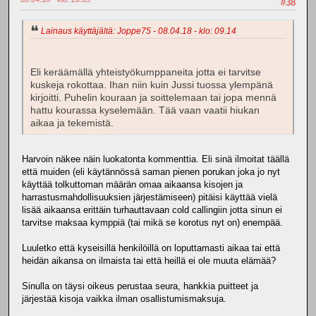
#38
Lainaus käyttäjältä: Joppe75 - 08.04.18 - klo: 09.14
Eli keräämällä yhteistyökumppaneita jotta ei tarvitse
kuskeja rokottaa. Ihan niin kuin Jussi tuossa ylempänä
kirjoitti. Puhelin kouraan ja soittelemaan tai jopa mennä
hattu kourassa kyselemään. Tää vaan vaatii hiukan
aikaa ja tekemistä.
Harvoin näkee näin luokatonta kommenttia. Eli sinä ilmoitat täällä
että muiden (eli käytännössä saman pienen porukan joka jo nyt
käyttää tolkuttoman määrän omaa aikaansa kisojen ja
harrastusmahdollisuuksien järjestämiseen) pitäisi käyttää vielä
lisää aikaansa erittäin turhauttavaan cold callingiin jotta sinun ei
tarvitse maksaa kymppiä (tai mikä se korotus nyt on) enempää.
Luuletko että kyseisillä henkilöillä on loputtamasti aikaa tai että
heidän aikansa on ilmaista tai että heillä ei ole muuta elämää?
Sinulla on täysi oikeus perustaa seura, hankkia puitteet ja
järjestää kisoja vaikka ilman osallistumismaksuja.