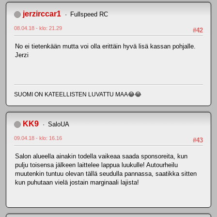
jerzirccar1
Fullspeed RC
08.04.18 - klo: 21.29
#42
No ei tietenkään mutta voi olla erittäin hyvä lisä kassan pohjalle.
Jerzi
SUOMI ON KATEELLISTEN LUVATTU MAA😂😂
KK9
SaloUA
09.04.18 - klo: 16.16
#43
Salon alueella ainakin todella vaikeaa saada sponsoreita, kun
pulju toisensa jälkeen laittelee lappua luukulle! Autourheilu
muutenkin tuntuu olevan tällä seudulla pannassa, saatikka sitten
kun puhutaan vielä jostain marginaali lajista!