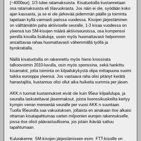
(~4000eur), 1/3 tulee ratamaksuista. Kisatuotoilla kustannetaan
osa ratamaksuista eli tilavuokrasta. Jos näin ei ole, syödään koko
ajan kassasta, ja se ei ole järkevää pidemmän päälle ja toiminta
tapetaan kyllä varmasti parissa vuodessa. Kisojen järjestäminen
on välttämätön paha aktiiviselle seuralle, 1-3 kisaa vuodessa on
yleensä tuo SM-kisojen määrä aktiiviseuroissa, osa kompensoi
pienillä kisoilla lisätuloja, usein myös huomattavasti helpommin
ansaittavaa rahaa huomattavasti vähemmällä työllä ja
byrokratialla.
Näillä kisatuotoilla on rakennettu myös hieno krossirata
talkoovoimin 2010-luvulla, osin myös sponssina, sekä hankittu
kisamatot, jotta toiminta on kilpailukykystä olipa mittapuuna suomi
taikka eurooppa yleensä. Jos vastaava raha olisi pitänyt kerätä
harrastajilta, kustannus olisi ollut aika huikeita summia per jäsen.
AKK:n tuomat kustannukset eivät ole kuin 95eur kilpailulupa, ja
seuralta laskutettavat jäsenmaksut, joista lisenssikuskeilta kertyy
kympin verran menoerää seuralle per vuosi AKK:n suuntaan.
Tuolla 95eurolla saa vakuutuksen, jollaista en ainakaan itse alkaisi
ottaman kisatapahtumaa varten miljoonien eurojen rakennukselle,
jossa itse olisit päävastuullisena, jos jotain ikävää sattuu
tapahtumaan.
Kulurakenne SM-kisojen järjestämiseen esim. FTT-kisoille on