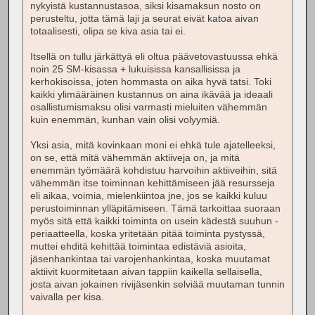
nykyistä kustannustasoa, siksi kisamaksun nosto on
perusteltu, jotta tämä laji ja seurat eivät katoa aivan
totaalisesti, olipa se kiva asia tai ei.
Itsellä on tullu järkättyä eli oltua päävetovastuussa ehkä
noin 25 SM-kisassa + lukuisissa kansallisissa ja
kerhokisoissa, joten hommasta on aika hyvä tatsi. Toki
kaikki ylimääräinen kustannus on aina ikävää ja ideaali
osallistumismaksu olisi varmasti mieluiten vähemmän
kuin enemmän, kunhan vain olisi volyymiä.
Yksi asia, mitä kovinkaan moni ei ehkä tule ajatelleeksi,
on se, että mitä vähemmän aktiiveja on, ja mitä
enemmän työmäärä kohdistuu harvoihin aktiiveihin, sitä
vähemmän itse toiminnan kehittämiseen jää resursseja
eli aikaa, voimia, mielenkiintoa jne, jos se kaikki kuluu
perustoiminnan ylläpitämiseen. Tämä tarkoittaa suoraan
myös sitä että kaikki toiminta on usein kädestä suuhun -
periaatteella, koska yritetään pitää toiminta pystyssä,
muttei ehditä kehittää toimintaa edistäviä asioita,
jäsenhankintaa tai varojenhankintaa, koska muutamat
aktiivit kuormitetaan aivan tappiin kaikella sellaisella,
josta aivan jokainen rivijäsenkin selviää muutaman tunnin
vaivalla per kisa.