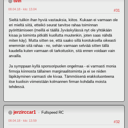
tvih
08.04.18 - klo: 13.04
#31
Sieltä tulikin ihan hyviä vastauksia, kiitos. Kukaan ei varmaan ole
eri mieltä siitä, etteikö seurat tarvitse rahaa toiminnan
pyörittämiseen (meillä ei täällä Jyväskylässä nyt ole yhtäkään
kisaa ja toiminta pitkälti kuollutta muutenkin, joten saas nähdä
miten käy). Mutta sitten se, että saako sillä korotuksella oikeasti
enemmän sitä rahaa - no, sehän varmaan selviää sitten tällä
kaudella kuten varmaan oli tarkoituskin, sitä ennen voidaan vain
arvailla.
Ja symppaan kyllä sponsoripuolen ongelmaa - ei varmasti monia
firmoja kiinnosta tällainen marginaalitoiminta ja ei se niiden
läpikäyminen varmasti ole kivaa. Tämmöisenä erakkoluonteena
itse kuolisin viimeistään kolmannen firman kohdalla moista
tehdessä.
jerzirccar1
Fullspeed RC
08.04.18 - klo: 13.59
#32