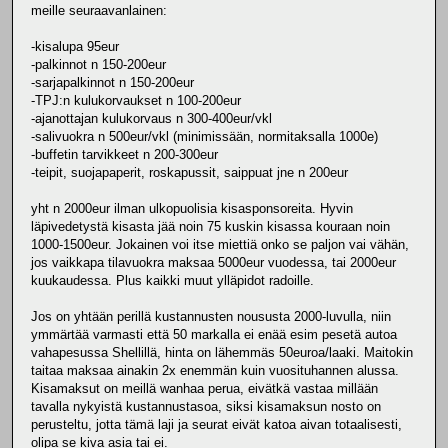
meille seuraavanlainen:
-kisalupa 95eur
-palkinnot n 150-200eur
-sarjapalkinnot n 150-200eur
-TPJ:n kulukorvaukset n 100-200eur
-ajanottajan kulukorvaus n 300-400eur/vkl
-salivuokra n 500eur/vkl (minimissään, normitaksalla 1000e)
-buffetin tarvikkeet n 200-300eur
-teipit, suojapaperit, roskapussit, saippuat jne n 200eur
yht n 2000eur ilman ulkopuolisia kisasponsoreita. Hyvin
läpivedetystä kisasta jää noin 75 kuskin kisassa kouraan noin
1000-1500eur. Jokainen voi itse miettiä onko se paljon vai vähän,
jos vaikkapa tilavuokra maksaa 5000eur vuodessa, tai 2000eur
kuukaudessa. Plus kaikki muut ylläpidot radoille.
Jos on yhtään perillä kustannusten noususta 2000-luvulla, niin
ymmärtää varmasti että 50 markalla ei enää esim pesetä autoa
vahapesussa Shellillä, hinta on lähemmäs 50euroa/laaki. Maitokin
taitaa maksaa ainakin 2x enemmän kuin vuosituhannen alussa.
Kisamaksut on meillä wanhaa perua, eivätkä vastaa millään
tavalla nykyistä kustannustasoa, siksi kisamaksun nosto on
perusteltu, jotta tämä laji ja seurat eivät katoa aivan totaalisesti,
olipa se kiva asia tai ei.