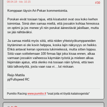
08.04.18 - klo: 10.15
#30
Komppaan täysin Ari-Pekan kommentointia.
Porukan eivät tosiaan tajua, että kisatuotot ovat osa koko kerhon
toimintaa. Siinä olen samaa mieltä, että jossakin kohtaa hinnoissa
on optimi ja jos menee yli niin porukat äänestävät jaloillaan, mutta
se jää nähtäväksi.
Ja samaa mieltä myös siitä, että niiden yhteistyökumppaneiden
löytäminen ei ole kovin helppoa, koska lajin näkyvyys on heikko.
Ehkä antavat kerran sponssia tukimielessä, mutta sitten loppuu.
Siitä vaan soittelemaan 100 firmaa läpi joka kisaa ennen, alkaa
varmaan jossakin vaiheessa käymään työstä ja mieleen alkaa
hiipimään ajatus, että olenko mä tosiaan näin tyhmä, että teen
tätä talkootyötä, josta vaan saa vi....lut niskaan.
Reijo Mattila
pj/Fullspeed RC
Pumilio Racing
www.pumilio.fi
"osat joita et löydä kataloogeista"