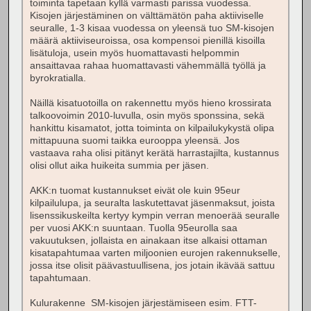
toiminta tapetaan kyllä varmasti parissa vuodessa.
Kisojen järjestäminen on välttämätön paha aktiiviselle
seuralle, 1-3 kisaa vuodessa on yleensä tuo SM-kisojen
määrä aktiiviseuroissa, osa kompensoi pienillä kisoilla
lisätuloja, usein myös huomattavasti helpommin
ansaittavaa rahaa huomattavasti vähemmällä työllä ja
byrokratialla.
Näillä kisatuotoilla on rakennettu myös hieno krossirata
talkoovoimin 2010-luvulla, osin myös sponssina, sekä
hankittu kisamatot, jotta toiminta on kilpailukykystä olipa
mittapuuna suomi taikka eurooppa yleensä. Jos
vastaava raha olisi pitänyt kerätä harrastajilta, kustannus
olisi ollut aika huikeita summia per jäsen.
AKK:n tuomat kustannukset eivät ole kuin 95eur
kilpailulupa, ja seuralta laskutettavat jäsenmaksut, joista
lisenssikuskeilta kertyy kympin verran menoerää seuralle
per vuosi AKK:n suuntaan. Tuolla 95eurolla saa
vakuutuksen, jollaista en ainakaan itse alkaisi ottaman
kisatapahtumaa varten miljoonien eurojen rakennukselle,
jossa itse olisit päävastuullisena, jos jotain ikävää sattuu
tapahtumaan.
Kulurakenne SM-kisojen järjestämiseen esim. FTT-