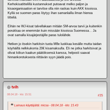
Kerhokisatittelillä kustannukset putoavat melko paljon ja
kisaorganisaation ei tarvitse olla niin raskas kuin AKK kisoissa.
Kyllä se suomen paras löytyy ihan samanlailla ilman hienoa
titteliä.
Eihän ne WJ-kisat talvellakaan mitään SM-arvoa tarvii ja kuitenkin
porukkaa on enemmän kuin missään kisoissa Suomessa... Ja
ovat samalla kisajärjestäjille paras tulolähde.
Hetken jo itsekin harkitsin tuota M8e luokkaa kesälle mutta taidan
köyhäillä nelkkukorria 20€ kisamaksulla. Eli ne jotka harkitsivat ja
olivat kiikun kaakun päätöksensä kanssa, helposti saavat
hinnankorotuksesta riittävän syyn jäädä pois.
tvih
08.04.18 - klo: 15.51
#35
Lainaus käyttäjältä: micsa - 08.04.18 - klo: 15.43