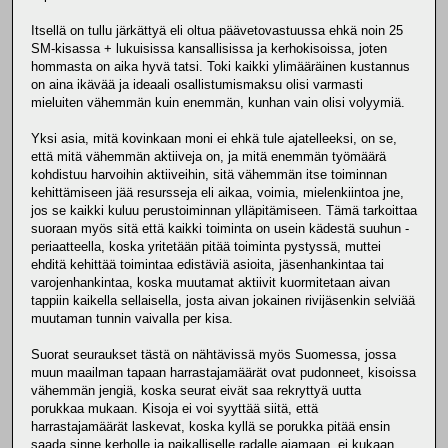
Itsellä on tullu järkättyä eli oltua päävetovastuussa ehkä noin 25
SM-kisassa + lukuisissa kansallisissa ja kerhokisoissa, joten
hommasta on aika hyvä tatsi. Toki kaikki ylimääräinen kustannus
on aina ikävää ja ideaali osallistumismaksu olisi varmasti
mieluiten vähemmän kuin enemmän, kunhan vain olisi volyymiä.
Yksi asia, mitä kovinkaan moni ei ehkä tule ajatelleeksi, on se,
että mitä vähemmän aktiiveja on, ja mitä enemmän työmäärä
kohdistuu harvoihin aktiiveihin, sitä vähemmän itse toiminnan
kehittämiseen jää resursseja eli aikaa, voimia, mielenkiintoa jne,
jos se kaikki kuluu perustoiminnan ylläpitämiseen. Tämä tarkoittaa
suoraan myös sitä että kaikki toiminta on usein kädestä suuhun -
periaatteella, koska yritetään pitää toiminta pystyssä, muttei
ehditä kehittää toimintaa edistäviä asioita, jäsenhankintaa tai
varojenhankintaa, koska muutamat aktiivit kuormitetaan aivan
tappiin kaikella sellaisella, josta aivan jokainen rivijäsenkin selviää
muutaman tunnin vaivalla per kisa.
Suorat seuraukset tästä on nähtävissä myös Suomessa, jossa
muun maailman tapaan harrastajamäärät ovat pudonneet, kisoissa
vähemmän jengiä, koska seurat eivät saa rekryttyä uutta
porukkaa mukaan. Kisoja ei voi syyttää siitä, että
harrastajamäärät laskevat, koska kyllä se porukka pitää ensin
saada sinne kerholle ja paikalliselle radalle ajamaan, ei kukaan