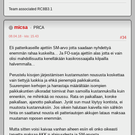
Team associated RC8B3.1
micsa
PRCA
08.04.18 - klo: 15.43
#34
Eli patterikaseille ajettiin SM-arvo jotta saadaan nyhdettyä
enemmän rahaa kuskeilta... Ja FO-sarja ajettiin alas jotta ei vain
olisi mahdollisuutta kenelläkään kasikrossaajalla kilpailla
halvemmalla...
Perustelu kisojen järjestämisen kustannusten noususta koskettaa
vain tiettyjä luokkia ja ehkä pienempiä paikkakuntia.
Suurempien kerhojen ja harrastaja määrältään isompien
paikkakuntien ulkoradat toimivat ihan samoilla kustannuksilla kuin
ennenkin, ne mihinkää oo noussu. Rata on paikallaan, koroke
paikallaan, ajanotto paikallaan. Jyrät sun muut löytyy kontista, ei
muutosta kustannuksiin. Jos oikein halutaan kaivella niin sähkön
hinta on saattanut nousta eli patteriautojen akkujen lataus maksaa
muutaman roposen enemmän.
Mutta sitten voisi kaivaa vanhan aiheen esiin eli onko oikeasti
tarvetta maksaa AKK:n alaisuudesta ja SM-arvosta.