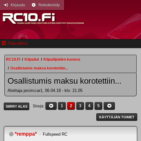
Kirjaudu
Rekisteröidy
Päävalikko
RC10.FI
/
Kilpailut
/
Kilpailijoiden kanava
/
Osallistumis maksu korotettiin...
Osallistumis maksu korotettiin...
Aloittaja jerzirccar1, 06.04.18 - klo: 21.05
1
2
3
4
5
Sivuja
SIIRRY ALAS
KÄYTTÄJÄN TOIMET
*remppa*
Fullspeed RC