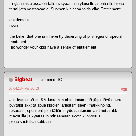
Englanninkielessä on tälle nykyään niin yleiselle asenteelle hieno
termi jota vastaavaa ei Suomen kielessä taida olla: Entitlement.
entitlement
noun
the belief that one is inherently deserving of privileges or special
treatment.
"no wonder your kids have a sense of entitlement"
Bigbear
Fullspeed RC
08.04.18 - klo: 20.13
#39
Jos kyseessä on SM kisa, niin ehdottaisin että järjestävä seura
pyytäisi akk:lta apua kisojen järjestämiseen (markkinointi,
resurssit, sponsorit jne) tällöin myös saataisiin vastinetta akk
maksuille ja kyettäsiin mittaamaan akk:n kiinnostus
pienoisautoilua kohtaan.