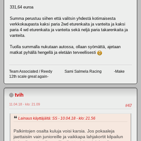
331,64 euroa
Summa perustuu siihen että valitsin yhdestä kotimaisesta
verkkokaupasta kaksi paria 2wd eturenkaita ja vanteita ja kaksi
paria 4 wd eturenkaita ja vanteita sekä neljä paria takarenkaita ja
vanteita.
Tuolla summalla nukutaan autossa, ollaan syömättä, ajetaan
matkat pyhällä hengellä ja eletään terveellisesti
Team Associated / Reedy Sami Salmela Racing -Make
12th scale great again-
tvih
11.04.18 - klo: 21.09
#47
Lainaus käyttäjältä: SS - 10.04.18 - klo: 21.56
Palkintojen osalta kuluja voisi karsia. Jos pokaaleja
jaettaisiin vain junioreille ja vaikkapa lahjakortit kilpailun