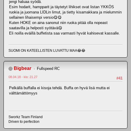
jengi haluaa syödä.
Esim hodarit, hampparit ja täytetyt lihikset ovat listan YKKÖS
ruokia ja juomana LIDLin limut, ja tietty kisamakkara ja mielummin
sellainen lihaisempi versio😋😋
Kuten HOKE on aina sanonut niin ruoka pitää olla nopeast
saatavilla ja helposti syötävä😋
Eli noilla eväillä buffetista saa varmasti hyvät kahisevat kassalle.
SUOMI ON KATEELLISTEN LUVATTU MAA😂😂
Bigbear
Fullspeed RC
08.04.18 - klo: 21.27
#41
Pelkällä buffalla ei kisoja tehdä. Buffa on hyvä lisä mutta ei
välttämättömyys
Sworkz Team Finland
Driven to perfection