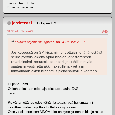
Sworkz Team Finland
Driven to perfection
jerzirccar1
Fullspeed RC
08.04.18 - klo: 21.10
#40
Lainaus käyttäjältä: Bigbear - 08.04.18 - klo: 20.13
Jos kyseessä on SM kisa, niin ehdottaisin että järjestävä
seura pyytäisi akk:lta apua kisojen järjestämiseen
(markkinointi, resurssit, sponsorit jne) tällöin myös
saataisiin vastinetta akk maksuille ja kyettäsiin
mittaamaan akk:n kiinnostus pienoisautoilua kohtaan.
Ei prkle Sami.
Onkohan kukaan edes ajatellut tuota asiaa😊😊
Jerzi
Ps väitän että jos edes vähän laitettaisi pää heilumaan niin
mietittäisi mitäs tarjottais buffetissa syötävää.
Olen vissiin edelleen AINOA joka on kysellyt ennen kisoja mitäs