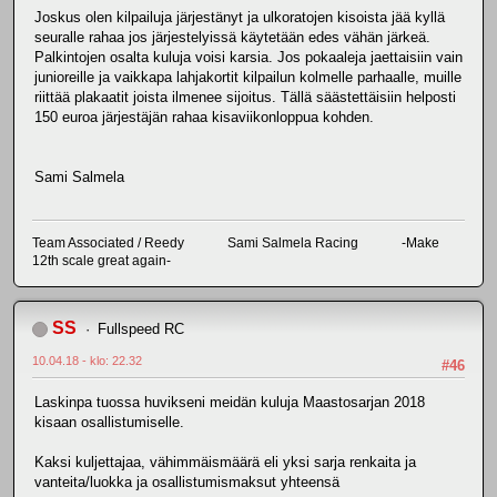
Joskus olen kilpailuja järjestänyt ja ulkoratojen kisoista jää kyllä
seuralle rahaa jos järjestelyissä käytetään edes vähän järkeä.
Palkintojen osalta kuluja voisi karsia. Jos pokaaleja jaettaisiin vain
junioreille ja vaikkapa lahjakortit kilpailun kolmelle parhaalle, muille
riittää plakaatit joista ilmenee sijoitus. Tällä säästettäisiin helposti
150 euroa järjestäjän rahaa kisaviikonloppua kohden.
Sami Salmela
Team Associated / Reedy Sami Salmela Racing -Make
12th scale great again-
SS
Fullspeed RC
10.04.18 - klo: 22.32
#46
Laskinpa tuossa huvikseni meidän kuluja Maastosarjan 2018
kisaan osallistumiselle.
Kaksi kuljettajaa, vähimmäismäärä eli yksi sarja renkaita ja
vanteita/luokka ja osallistumismaksut yhteensä