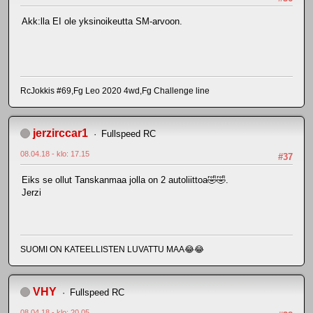
Akk:lla EI ole yksinoikeutta SM-arvoon.
RcJokkis #69,Fg Leo 2020 4wd,Fg Challenge line
jerzirccar1
Fullspeed RC
08.04.18 - klo: 17.15
#37
Eiks se ollut Tanskanmaa jolla on 2 autoliittoa🤣🤣.
Jerzi
SUOMI ON KATEELLISTEN LUVATTU MAA😂😂
VHY
Fullspeed RC
08.04.18 - klo: 20.05