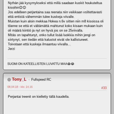
Nythän jää kysymykseksi että millä saadaan kuskit houkuteltua
kisoihin😊😊
Jos edelleen perjantaina saa reenata niin veikkaan vslitettavasti
että entistä vähemmän tulee kuskeja viivalle.
Muistan kuin aloin mekkaa Hokea n.6v sitten niin m8 kisoissa oli
tilanne se että et vältämättä mahtunut koko kisaan mukaan kuin
oli määrä kiintiö ja nyt on hyvä jos on se 25viivalla.
Mitäs on tapahtunyt, onko tullut lisää luokkia mihin jengi on
siirtynyt, sen tiedän että kalustot eivät ole kallistuneet.
Toivotaan että kuskeja ilmaantuu viivalla...
Jerzi
SUOMI ON KATEELLISTEN LUVATTU MAA😂😂
Tony_L
Fullspeed RC
08.04.18 - klo: 14.16
#33
Perjantai treenit on kielletty tällä kaudella.