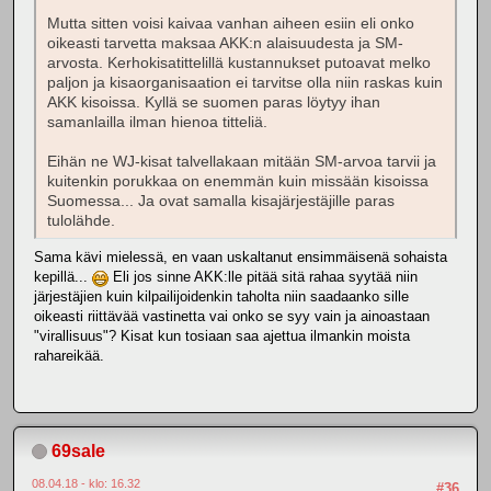
Mutta sitten voisi kaivaa vanhan aiheen esiin eli onko
oikeasti tarvetta maksaa AKK:n alaisuudesta ja SM-
arvosta. Kerhokisatittelillä kustannukset putoavat melko
paljon ja kisaorganisaation ei tarvitse olla niin raskas kuin
AKK kisoissa. Kyllä se suomen paras löytyy ihan
samanlailla ilman hienoa titteliä.
Eihän ne WJ-kisat talvellakaan mitään SM-arvoa tarvii ja
kuitenkin porukkaa on enemmän kuin missään kisoissa
Suomessa... Ja ovat samalla kisajärjestäjille paras
tulolähde.
Sama kävi mielessä, en vaan uskaltanut ensimmäisenä sohaista
kepillä...
Eli jos sinne AKK:lle pitää sitä rahaa syytää niin
järjestäjien kuin kilpailijoidenkin taholta niin saadaanko sille
oikeasti riittävää vastinetta vai onko se syy vain ja ainoastaan
"virallisuus"? Kisat kun tosiaan saa ajettua ilmankin moista
rahareikää.
69sale
08.04.18 - klo: 16.32
#36