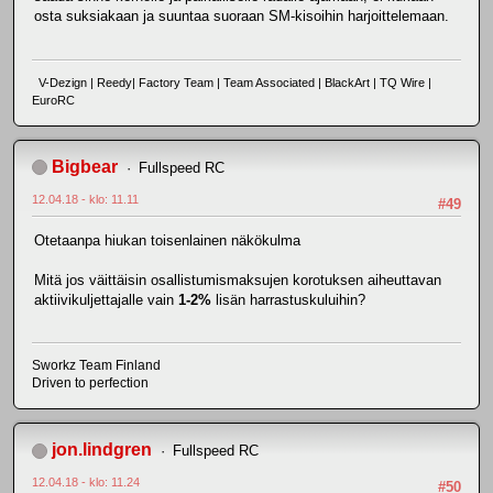
osta suksiakaan ja suuntaa suoraan SM-kisoihin harjoittelemaan.
V-Dezign | Reedy| Factory Team | Team Associated | BlackArt | TQ Wire |
EuroRC
Bigbear
Fullspeed RC
12.04.18 - klo: 11.11
#49
Otetaanpa hiukan toisenlainen näkökulma
Mitä jos väittäisin osallistumismaksujen korotuksen aiheuttavan
aktiivikuljettajalle vain
1-2%
lisän harrastuskuluihin?
Sworkz Team Finland
Driven to perfection
jon.lindgren
Fullspeed RC
12.04.18 - klo: 11.24
#50