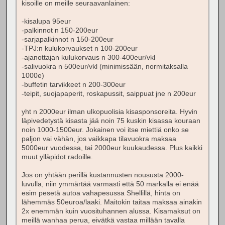
kisoille on meille seuraavanlainen:
-kisalupa 95eur
-palkinnot n 150-200eur
-sarjapalkinnot n 150-200eur
-TPJ:n kulukorvaukset n 100-200eur
-ajanottajan kulukorvaus n 300-400eur/vkl
-salivuokra n 500eur/vkl (minimissään, normitaksalla
1000e)
-buffetin tarvikkeet n 200-300eur
-teipit, suojapaperit, roskapussit, saippuat jne n 200eur
yht n 2000eur ilman ulkopuolisia kisasponsoreita. Hyvin
läpivedetystä kisasta jää noin 75 kuskin kisassa kouraan
noin 1000-1500eur. Jokainen voi itse miettiä onko se
paljon vai vähän, jos vaikkapa tilavuokra maksaa
5000eur vuodessa, tai 2000eur kuukaudessa. Plus kaikki
muut ylläpidot radoille.
Jos on yhtään perillä kustannusten noususta 2000-
luvulla, niin ymmärtää varmasti että 50 markalla ei enää
esim pesetä autoa vahapesussa Shellillä, hinta on
lähemmäs 50euroa/laaki. Maitokin taitaa maksaa ainakin
2x enemmän kuin vuosituhannen alussa. Kisamaksut on
meillä wanhaa perua, eivätkä vastaa millään tavalla