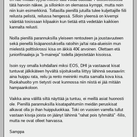
tätä harvoin näkee, ja silloinkin on olemassa kymppi, mutta noin
niin kuin esimerkkinä. Tollasilla pienillä jutuilla tulee kuljettajille fiili
reilusta pelistä, reilussa hengessä. Silloin yleensä on kivempi
vääntää tosissaan kilpaakin kun tietää että vedetään kaikkien
kannalta reilusti.
Noilla pienillä parannuksilla yleiseen rentouteen ja joustavuuteen
sekä pienellä lisäpanostuksella ratoihin ja/tai rata-alueisiin mun
mielestä polttiskrossi kisa on äkkiä 40€ arvoinen. Olettaen etä
juniorifinaaleja ja "b-maineja" todella järjestetään kisoissa.
Isoin syy omalla kohdallani miksi EOS, DHI ja vastaavat kisat
tuntuvat jälkikäteen hyvältä sijoitukselta liittyy lähinnä seuraaviin:
aina huippu rata, reilu ja rento meininki mutta samalla kova kisa.
Ruokahuolto ym tietysti ovat kunnossa niin niistä ei jää mitään
hampaankoloon.
Vaikka aina välillä siltä näyttää ja tuntuu, ei meillä asiat huonosti
ole. Pienillä parannuksilla kisatapahtumiin meidän peruskisat
alkavat olla jo ihan huippuluokkaa. Toki on vuosien varrella tullut
vastaan kisoja joista on jäänyt lähinnä "rahat pois tyhmältä" -fiilis,
mutta ne ovat olleet harvassa.
Samppa