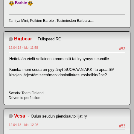
Barbie
Tamiya Mini; Poikien Barbie , Tosimiesten Barbara....
Bigbear
Fullspeed RC
12.04.18 - klo: 11.58
#52
Heitetään vielä sellainen kommentti tai kysymys seuroille.
Kuinka moni seura on pyytänyt SUORAAN AKK:lta apua SM
kisojen järjestämiseen/markkinointiin/resurssheihin/Jne?
Sworkz Team Finland
Driven to perfection
Vesa
Oulun seudun pienoisautoilijat ry
12.04.18 - klo: 12.05
#53