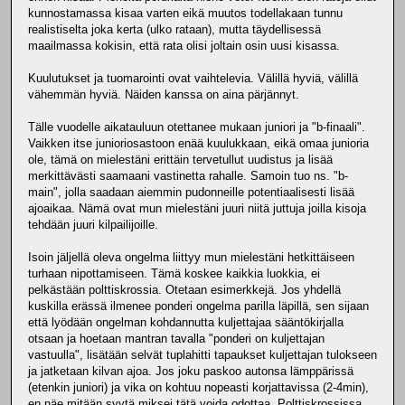
kunnostamassa kisaa varten eikä muutos todellakaan tunnu
realistiselta joka kerta (ulko rataan), mutta täydellisessä
maailmassa kokisin, että rata olisi joltain osin uusi kisassa.
Kuulutukset ja tuomarointi ovat vaihtelevia. Välillä hyviä, välillä
vähemmän hyviä. Näiden kanssa on aina pärjännyt.
Tälle vuodelle aikatauluun otettanee mukaan juniori ja "b-finaali".
Vaikken itse junioriosastoon enää kuulukkaan, eikä omaa junioria
ole, tämä on mielestäni erittäin tervetullut uudistus ja lisää
merkittävästi saamaani vastinetta rahalle. Samoin tuo ns. "b-
main", jolla saadaan aiemmin pudonneille potentiaalisesti lisää
ajoaikaa. Nämä ovat mun mielestäni juuri niitä juttuja joilla kisoja
tehdään juuri kilpailijoille.
Isoin jäljellä oleva ongelma liittyy mun mielestäni hetkittäiseen
turhaan nipottamiseen. Tämä koskee kaikkia luokkia, ei
pelkästään polttiskrossia. Otetaan esimerkkejä. Jos yhdellä
kuskilla erässä ilmenee ponderi ongelma parilla läpillä, sen sijaan
että lyödään ongelman kohdannutta kuljettajaa sääntökirjalla
otsaan ja hoetaan mantran tavalla "ponderi on kuljettajan
vastuulla", lisätään selvät tuplahitti tapaukset kuljettajan tulokseen
ja jatketaan kilvan ajoa. Jos joku paskoo autonsa lämppärissä
(etenkin juniori) ja vika on kohtuu nopeasti korjattavissa (2-4min),
en näe mitään syytä miksei tätä voida odottaa. Polttiskrossissa