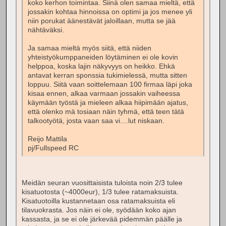
koko kerhon toimintaa. Siinä olen samaa mieltä, että
jossakin kohtaa hinnoissa on optimi ja jos menee yli
niin porukat äänestävät jaloillaan, mutta se jää
nähtäväksi.
Ja samaa mieltä myös siitä, että niiden
yhteistyökumppaneiden löytäminen ei ole kovin
helppoa, koska lajin näkyvyys on heikko. Ehkä
antavat kerran sponssia tukimielessä, mutta sitten
loppuu. Siitä vaan soittelemaan 100 firmaa läpi joka
kisaa ennen, alkaa varmaan jossakin vaiheessa
käymään työstä ja mieleen alkaa hiipimään ajatus,
että olenko mä tosiaan näin tyhmä, että teen tätä
talkootyötä, josta vaan saa vi....lut niskaan.
Reijo Mattila
pj/Fullspeed RC
Meidän seuran vuosittaisista tuloista noin 2/3 tulee
kisatuotosta (~4000eur), 1/3 tulee ratamaksuista.
Kisatuotoilla kustannetaan osa ratamaksuista eli
tilavuokrasta. Jos näin ei ole, syödään koko ajan
kassasta, ja se ei ole järkevää pidemmän päälle ja