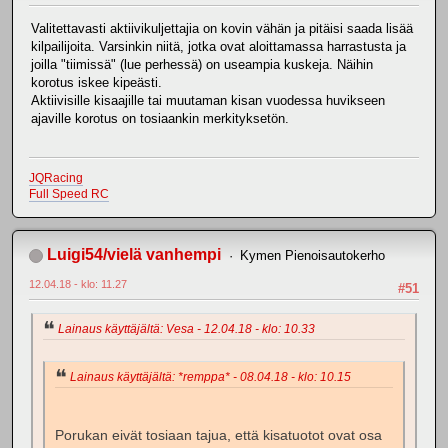
Valitettavasti aktiivikuljettajia on kovin vähän ja pitäisi saada lisää
kilpailijoita. Varsinkin niitä, jotka ovat aloittamassa harrastusta ja
joilla "tiimissä" (lue perhessä) on useampia kuskeja. Näihin
korotus iskee kipeästi.
Aktiivisille kisaajille tai muutaman kisan vuodessa huvikseen
ajaville korotus on tosiaankin merkityksetön.
JQRacing
Full Speed RC
Luigi54/vielä vanhempi
Kymen Pienoisautokerho
12.04.18 - klo: 11.27
#51
Lainaus käyttäjältä: Vesa - 12.04.18 - klo: 10.33
Lainaus käyttäjältä: *remppa* - 08.04.18 - klo: 10.15
Porukan eivät tosiaan tajua, että kisatuotot ovat osa