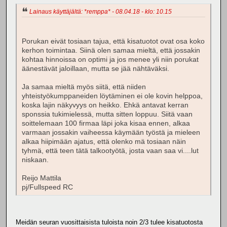
Lainaus käyttäjältä: *remppa* - 08.04.18 - klo: 10.15
Porukan eivät tosiaan tajua, että kisatuotot ovat osa koko
kerhon toimintaa. Siinä olen samaa mieltä, että jossakin
kohtaa hinnoissa on optimi ja jos menee yli niin porukat
äänestävät jaloillaan, mutta se jää nähtäväksi.
Ja samaa mieltä myös siitä, että niiden
yhteistyökumppaneiden löytäminen ei ole kovin helppoa,
koska lajin näkyvyys on heikko. Ehkä antavat kerran
sponssia tukimielessä, mutta sitten loppuu. Siitä vaan
soittelemaan 100 firmaa läpi joka kisaa ennen, alkaa
varmaan jossakin vaiheessa käymään työstä ja mieleen
alkaa hiipimään ajatus, että olenko mä tosiaan näin
tyhmä, että teen tätä talkootyötä, josta vaan saa vi....lut
niskaan.
Reijo Mattila
pj/Fullspeed RC
Meidän seuran vuosittaisista tuloista noin 2/3 tulee kisatuotosta