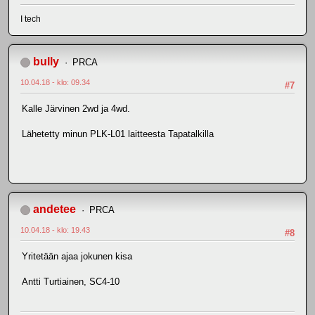
I tech
bully
PRCA
10.04.18 - klo: 09.34
#7
Kalle Järvinen 2wd ja 4wd.
Lähetetty minun PLK-L01 laitteesta Tapatalkilla
andetee
PRCA
10.04.18 - klo: 19.43
#8
Yritetään ajaa jokunen kisa
Antti Turtiainen, SC4-10