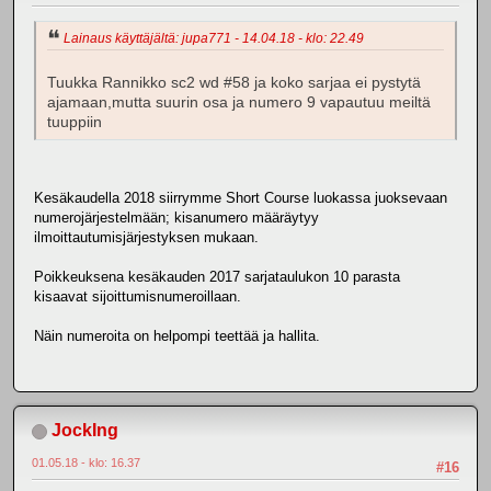
Lainaus käyttäjältä: jupa771 - 14.04.18 - klo: 22.49
Tuukka Rannikko sc2 wd #58 ja koko sarjaa ei pystytä
ajamaan,mutta suurin osa ja numero 9 vapautuu meiltä
tuuppiin
Kesäkaudella 2018 siirrymme Short Course luokassa juoksevaan
numerojärjestelmään; kisanumero määräytyy
ilmoittautumisjärjestyksen mukaan.
Poikkeuksena kesäkauden 2017 sarjataulukon 10 parasta
kisaavat sijoittumisnumeroillaan.
Näin numeroita on helpompi teettää ja hallita.
JockIng
01.05.18 - klo: 16.37
#16