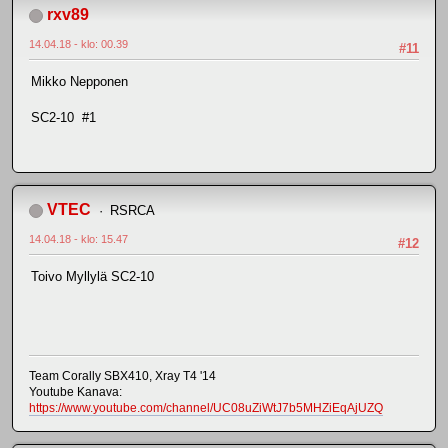
rxv89
14.04.18 - klo: 00.39
#11
Mikko Nepponen
SC2-10 #1
VTEC
RSRCA
14.04.18 - klo: 15.47
#12
Toivo Myllylä SC2-10
Team Corally SBX410, Xray T4 '14
Youtube Kanava:
https://www.youtube.com/channel/UC08uZiWtJ7b5MHZiEqAjUZQ