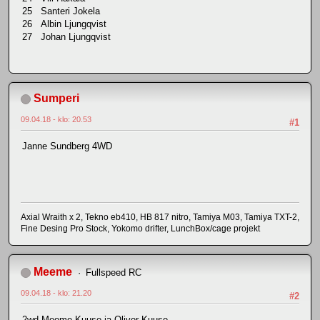
25 Santeri Jokela
26 Albin Ljungqvist
27 Johan Ljungqvist
Sumperi
09.04.18 - klo: 20.53
#1
Janne Sundberg 4WD
Axial Wraith x 2, Tekno eb410, HB 817 nitro, Tamiya M03, Tamiya TXT-2,
Fine Desing Pro Stock, Yokomo drifter, LunchBox/cage projekt
Meeme
Fullspeed RC
09.04.18 - klo: 21.20
#2
2wd Meeme Kuuse ja Oliver Kuuse