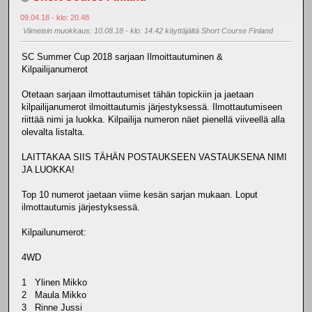
09.04.18 - klo: 20.48
Viimeisin muokkaus
: 10.08.18 - klo: 14.42 käyttäjältä Short Course Finland
SC Summer Cup 2018 sarjaan Ilmoittautuminen &
Kilpailijanumerot
Otetaan sarjaan ilmottautumiset tähän topickiin ja jaetaan
kilpailijanumerot ilmoittautumis järjestyksessä. Ilmottautumiseen
riittää nimi ja luokka. Kilpailija numeron näet pienellä viiveellä alla
olevalta listalta.
LAITTAKAA SIIS TÄHÄN POSTAUKSEEN VASTAUKSENA NIMI
JA LUOKKA!
Top 10 numerot jaetaan viime kesän sarjan mukaan. Loput
ilmottautumis järjestyksessä.
Kilpailunumerot:
4WD
1 Ylinen Mikko
2 Maula Mikko
3 Rinne Jussi