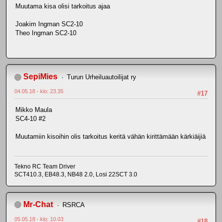
Muutama kisa olisi tarkoitus ajaa
Joakim Ingman SC2-10
Theo Ingman SC2-10
SepiMies
Turun Urheiluautoilijat ry
04.05.18 - klo: 23.35
#17
Mikko Maula
SC4-10 #2
Muutamiin kisoihin olis tarkoitus keritä vähän kirittämään kärkiäijiä
Tekno RC Team Driver
SCT410.3, EB48.3, NB48 2.0, Losi 22SCT 3.0
Mr-Chat
RSRCA
05.05.18 - klo: 10.03
#18