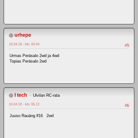
urhepe
10.04.18 - klo: 00.04
#5
Urmas Peräsalo 2wd ja 4wd
Topias Peräsalo 2wd
I tech
Ulvilan RC-rata
10.04.18 - klo: 06.12
#6
Juuso Rauäng #16 2wd