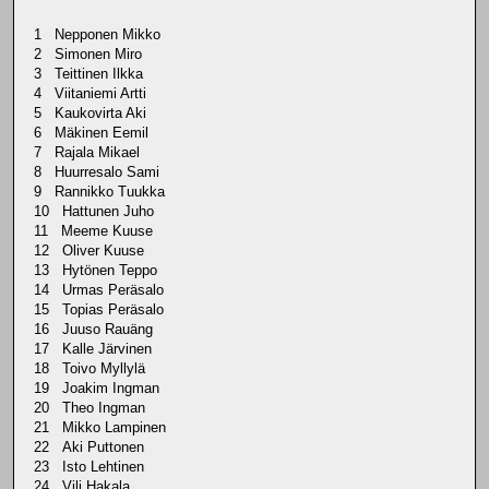
1 Nepponen Mikko
2 Simonen Miro
3 Teittinen Ilkka
4 Viitaniemi Artti
5 Kaukovirta Aki
6 Mäkinen Eemil
7 Rajala Mikael
8 Huurresalo Sami
9 Rannikko Tuukka
10 Hattunen Juho
11 Meeme Kuuse
12 Oliver Kuuse
13 Hytönen Teppo
14 Urmas Peräsalo
15 Topias Peräsalo
16 Juuso Rauäng
17 Kalle Järvinen
18 Toivo Myllylä
19 Joakim Ingman
20 Theo Ingman
21 Mikko Lampinen
22 Aki Puttonen
23 Isto Lehtinen
24 Vili Hakala