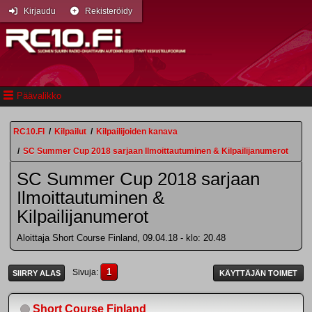
Kirjaudu
Rekisteröidy
Päävalikko
RC10.FI
/
Kilpailut
/
Kilpailijoiden kanava
/
SC Summer Cup 2018 sarjaan Ilmoittautuminen & Kilpailijanumerot
SC Summer Cup 2018 sarjaan
Ilmoittautuminen &
Kilpailijanumerot
Aloittaja Short Course Finland, 09.04.18 - klo: 20.48
1
Sivuja
SIIRRY ALAS
KÄYTTÄJÄN TOIMET
Short Course Finland