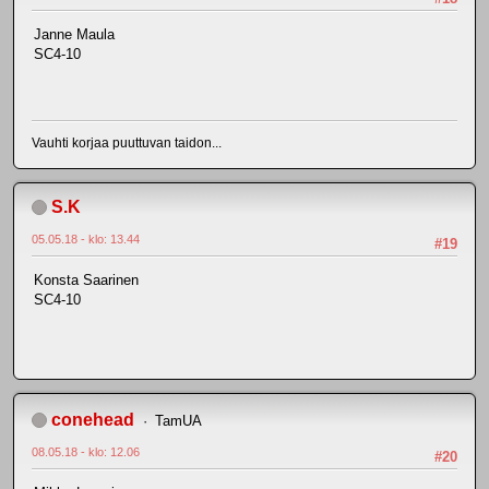
Janne Maula
SC4-10
Vauhti korjaa puuttuvan taidon...
S.K
05.05.18 - klo: 13.44
#19
Konsta Saarinen
SC4-10
conehead
TamUA
08.05.18 - klo: 12.06
#20