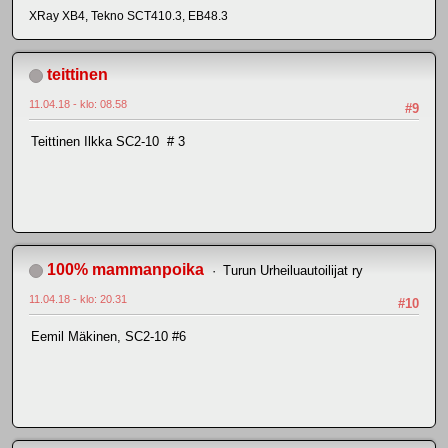
XRay XB4, Tekno SCT410.3, EB48.3
teittinen
11.04.18 - klo: 08.58
#9
Teittinen Ilkka SC2-10 # 3
100% mammanpoika
Turun Urheiluautoilijat ry
11.04.18 - klo: 20.31
#10
Eemil Mäkinen, SC2-10 #6