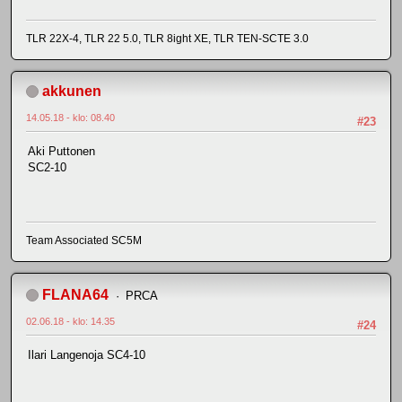
TLR 22X-4, TLR 22 5.0, TLR 8ight XE, TLR TEN-SCTE 3.0
akkunen
14.05.18 - klo: 08.40
#23
Aki Puttonen
SC2-10
Team Associated SC5M
FLANA64
PRCA
02.06.18 - klo: 14.35
#24
Ilari Langenoja SC4-10