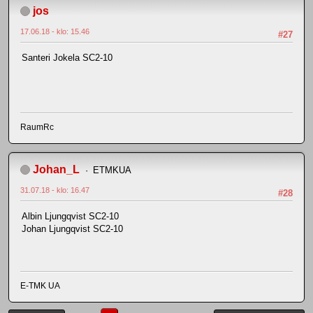
jos
17.06.18 - klo: 15.46
#27
Santeri Jokela SC2-10
RaumRc
Johan_L
ETMKUA
31.07.18 - klo: 16.47
#28
Albin Ljungqvist SC2-10
Johan Ljungqvist SC2-10
E-TMK UA