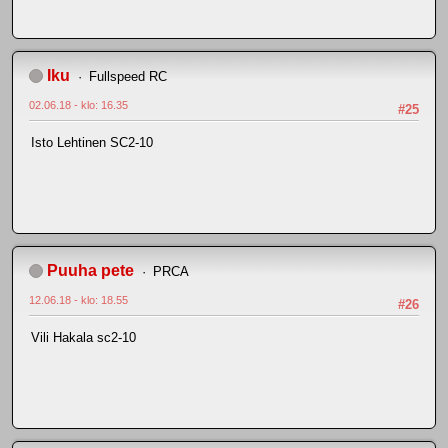
Iku
Fullspeed RC
02.06.18 - klo: 16.35
#25
Isto Lehtinen SC2-10
Puuha pete
PRCA
12.06.18 - klo: 18.55
#26
Vili Hakala sc2-10