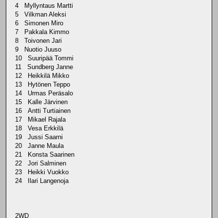
4 Myllyntaus Martti
5 Vilkman Aleksi
6 Simonen Miro
7 Pakkala Kimmo
8 Toivonen Jari
9 Nuotio Juuso
10 Suuripää Tommi
11 Sundberg Janne
12 Heikkilä Mikko
13 Hytönen Teppo
14 Urmas Peräsalo
15 Kalle Järvinen
16 Antti Turtiainen
17 Mikael Rajala
18 Vesa Erkkilä
19 Jussi Saarni
20 Janne Maula
21 Konsta Saarinen
22 Jori Salminen
23 Heikki Vuokko
24 Ilari Langenoja
2WD