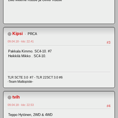
Kipsi
PRCA
09.04.18 - klo: 22.41
#3
Pakkala Kimmo. SC4-10. #7
Heikkilä Mikko . SC4-10.
TLR SCTE 3.0 #7 - TLR 22SCT 3.0 #6
-Team Mattopiste-
tvih
09.04.18 - klo: 22.53
#4
Teppo Hytönen, 2WD & 4WD