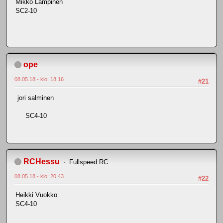
Mikko Lampinen
SC2-10
ope
08.05.18 - klo: 18.16
#21
jori salminen
SC4-10
RCHessu
Fullspeed RC
08.05.18 - klo: 20.43
#22
Heikki Vuokko
SC4-10