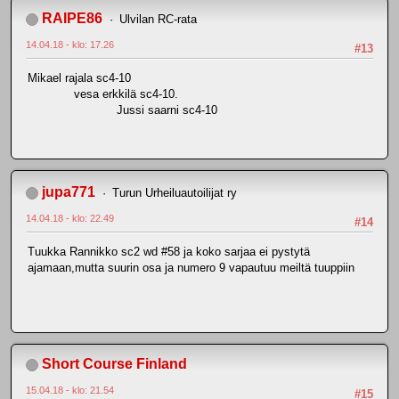
RAIPE86
Ulvilan RC-rata
14.04.18 - klo: 17.26
#13
Mikael rajala sc4-10
vesa erkkilä sc4-10.
Jussi saarni sc4-10
jupa771
Turun Urheiluautoilijat ry
14.04.18 - klo: 22.49
#14
Tuukka Rannikko sc2 wd #58 ja koko sarjaa ei pystytä
ajamaan,mutta suurin osa ja numero 9 vapautuu meiltä tuuppiin
Short Course Finland
15.04.18 - klo: 21.54
#15