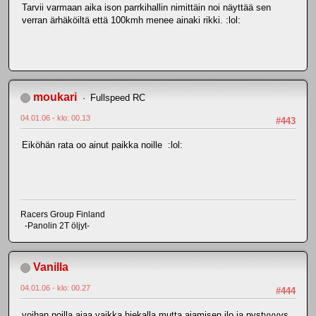
Tarvii varmaan aika ison parrkihallin nimittäin noi näyttää sen
verran ärhäköiltä että 100kmh menee ainaki rikki. :lol:
moukari
Fullspeed RC
04.01.06 - klo: 00.13
#443
Eiköhän rata oo ainut paikka noille :lol:
Racers Group Finland
-Panolin 2T öljyt-
Vanilla
04.01.06 - klo: 00.27
#444
voihan noilla ajaa vaikka hiekalla mutta ajamisen ilo ja pystyvyys