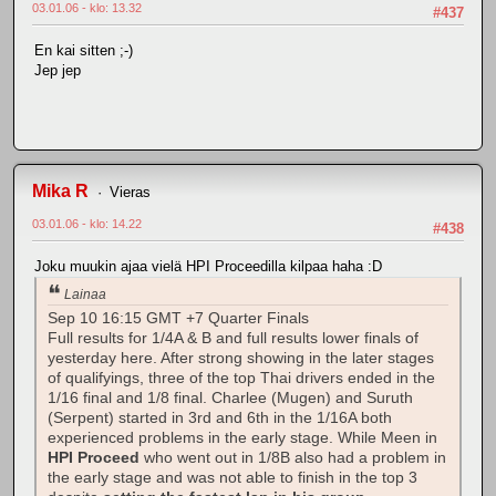
03.01.06 - klo: 13.32
#437
En kai sitten ;-)
Jep jep
Mika R
Vieras
03.01.06 - klo: 14.22
#438
Joku muukin ajaa vielä HPI Proceedilla kilpaa haha :D
Lainaa
Sep 10 16:15 GMT +7 Quarter Finals
Full results for 1/4A & B and full results lower finals of
yesterday here. After strong showing in the later stages
of qualifyings, three of the top Thai drivers ended in the
1/16 final and 1/8 final. Charlee (Mugen) and Suruth
(Serpent) started in 3rd and 6th in the 1/16A both
experienced problems in the early stage. While Meen in
HPI Proceed
who went out in 1/8B also had a problem in
the early stage and was not able to finish in the top 3