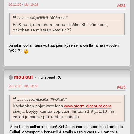
20.12.05 - klo: 10.32
#424
Lainaus käyttäjältä: "4Chassis"
Eki&muut, otin tohon pannun lisäksi BLITZin korin,
onkohan se mistään kotoisin??
Ainakin collari taisi voittaa juuri kyseisellä korilla tämän vuoden
WC :?:
moukari
Fullspeed RC
20.12.05 - klo: 19.43
#425
Lainaus käyttäjältä: "IIVONEN"
Käykäähän pojat kattelees
www.storm-discount.com
sivuja. Löytyy kamaa sopivaan hintaan 1:8 ja 1:10 mm.
collari ja mielke pilli kohtuu hinnalla.
Moro toi on collari innotech! Sehän on ihan eri kone kun Lamberto
Collari Motorsportin koneet!! Ajattelin vaan oikasta ku iten tolla