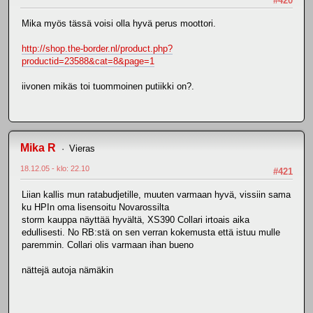
#420
Mika myös tässä voisi olla hyvä perus moottori.
http://shop.the-border.nl/product.php?
productid=23588&cat=8&page=1
iivonen mikäs toi tuommoinen putiikki on?.
Mika R
Vieras
18.12.05 - klo: 22.10
#421
Liian kallis mun ratabudjetille, muuten varmaan hyvä, vissiin sama
ku HPIn oma lisensoitu Novarossilta
storm kauppa näyttää hyvältä, XS390 Collari irtoais aika
edullisesti. No RB:stä on sen verran kokemusta että istuu mulle
paremmin. Collari olis varmaan ihan bueno
nättejä autoja nämäkin