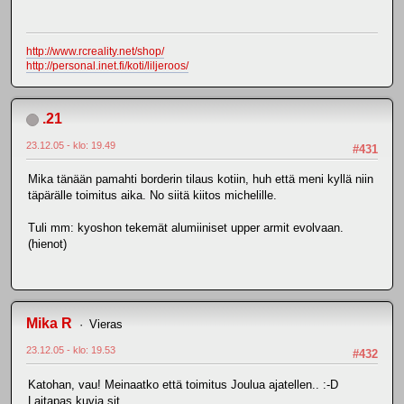
http://www.rcreality.net/shop/
http://personal.inet.fi/koti/liljeroos/
.21
23.12.05 - klo: 19.49
#431
Mika tänään pamahti borderin tilaus kotiin, huh että meni kyllä niin
täpärälle toimitus aika. No siitä kiitos michelille.
Tuli mm: kyoshon tekemät alumiiniset upper armit evolvaan.
(hienot)
Mika R
Vieras
23.12.05 - klo: 19.53
#432
Katohan, vau! Meinaatko että toimitus Joulua ajatellen.. :-D
Laitapas kuvia sit