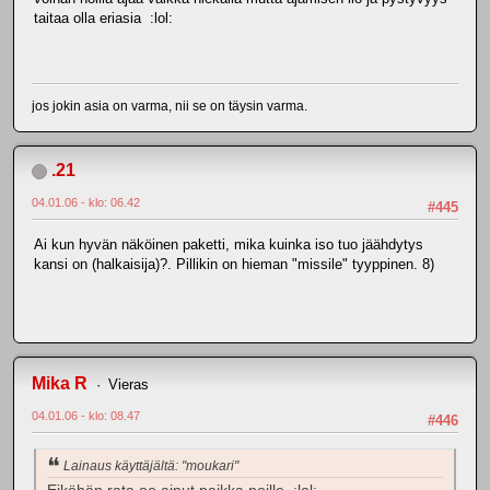
taitaa olla eriasia :lol:
jos jokin asia on varma, nii se on täysin varma.
.21
04.01.06 - klo: 06.42
#445
Ai kun hyvän näköinen paketti, mika kuinka iso tuo jäähdytys
kansi on (halkaisija)?. Pillikin on hieman "missile" tyyppinen. 8)
Mika R
Vieras
04.01.06 - klo: 08.47
#446
Lainaus käyttäjältä: "moukari"