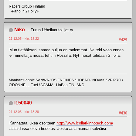
Racers Group Finland
-Panolin 2T öljyt-
Niko
Turun Urheiluautoilijat ry
21.12.05 - klo: 13.22
#429
Mun tietääkseni samaa puljua on molemmat. Ne teki vaan ennen
eri nimellä ja mosat tehtiin Rossilla. Nyt mosat tehdään Siriolla.
Maahantuonnit: SANWA / OS ENGINES / HOBAO / NOVAK / VP PRO /
O'DONNELL Fuel / AGAMA - HoBao FINLAND
l150040
21.12.05 - klo: 13.28
#430
Kannattaa lukea osoitteen
http://www.lcollari-innotech.com/
alalaidassa oleva tiedotus. Josko asia hieman selviäisi.