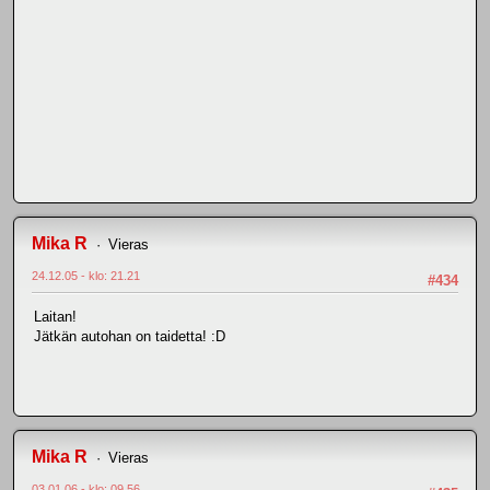
Mika R
Vieras
24.12.05 - klo: 21.21
#434
Laitan!
Jätkän autohan on taidetta! :D
Mika R
Vieras
03.01.06 - klo: 09.56