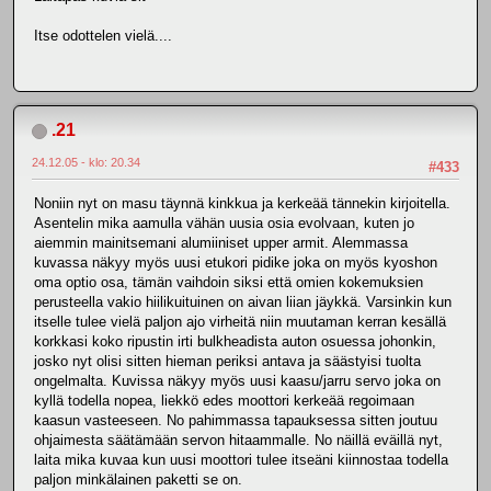
Itse odottelen vielä....
.21
24.12.05 - klo: 20.34
#433
Noniin nyt on masu täynnä kinkkua ja kerkeää tännekin kirjoitella.
Asentelin mika aamulla vähän uusia osia evolvaan, kuten jo
aiemmin mainitsemani alumiiniset upper armit. Alemmassa
kuvassa näkyy myös uusi etukori pidike joka on myös kyoshon
oma optio osa, tämän vaihdoin siksi että omien kokemuksien
perusteella vakio hiilikuituinen on aivan liian jäykkä. Varsinkin kun
itselle tulee vielä paljon ajo virheitä niin muutaman kerran kesällä
korkkasi koko ripustin irti bulkheadista auton osuessa johonkin,
josko nyt olisi sitten hieman periksi antava ja säästyisi tuolta
ongelmalta. Kuvissa näkyy myös uusi kaasu/jarru servo joka on
kyllä todella nopea, liekkö edes moottori kerkeää regoimaan
kaasun vasteeseen. No pahimmassa tapauksessa sitten joutuu
ohjaimesta säätämään servon hitaammalle. No näillä eväillä nyt,
laita mika kuvaa kun uusi moottori tulee itseäni kiinnostaa todella
paljon minkälainen paketti se on.