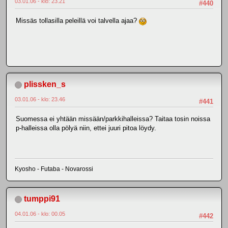
03.01.06 - klo: 23.21
#440
Missäs tollasilla peleillä voi talvella ajaa?
plissken_s
03.01.06 - klo: 23.46
#441
Suomessa ei yhtään missään/parkkihalleissa? Taitaa tosin noissa
p-halleissa olla pölyä niin, ettei juuri pitoa löydy.
Kyosho - Futaba - Novarossi
tumppi91
04.01.06 - klo: 00.05
#442