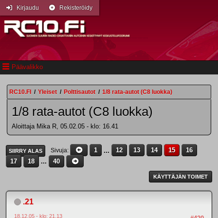
Kirjaudu
Rekisteröidy
Päävalikko
RC10.FI
/
Yleiset
/
Polttisautot
/
1/8 rata-autot (C8 luokka)
1/8 rata-autot (C8 luokka)
Aloittaja Mika R, 05.02.05 - klo: 16.41
1
...
12
13
14
15
16
Sivuja
SIIRRY ALAS
17
18
...
40
KÄYTTÄJÄN TOIMET
.21
18.12.05 - klo: 21.13