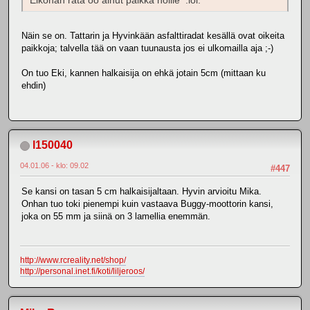
Eiköhän rata oo ainut paikka noille :lol:
Näin se on. Tattarin ja Hyvinkään asfalttiradat kesällä ovat oikeita
paikkoja; talvella tää on vaan tuunausta jos ei ulkomailla aja ;-)
On tuo Eki, kannen halkaisija on ehkä jotain 5cm (mittaan ku
ehdin)
l150040
04.01.06 - klo: 09.02
#447
Se kansi on tasan 5 cm halkaisijaltaan. Hyvin arvioitu Mika.
Onhan tuo toki pienempi kuin vastaava Buggy-moottorin kansi,
joka on 55 mm ja siinä on 3 lamellia enemmän.
http://www.rcreality.net/shop/
http://personal.inet.fi/koti/liljeroos/