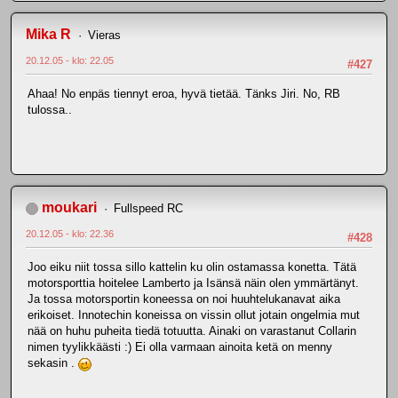
Mika R
Vieras
20.12.05 - klo: 22.05
#427
Ahaa! No enpäs tiennyt eroa, hyvä tietää. Tänks Jiri. No, RB
tulossa..
moukari
Fullspeed RC
20.12.05 - klo: 22.36
#428
Joo eiku niit tossa sillo kattelin ku olin ostamassa konetta. Tätä
motorsporttia hoitelee Lamberto ja Isänsä näin olen ymmärtänyt.
Ja tossa motorsportin koneessa on noi huuhtelukanavat aika
erikoiset. Innotechin koneissa on vissin ollut jotain ongelmia mut
nää on huhu puheita tiedä totuutta. Ainaki on varastanut Collarin
nimen tyylikkäästi :) Ei olla varmaan ainoita ketä on menny
sekasin .