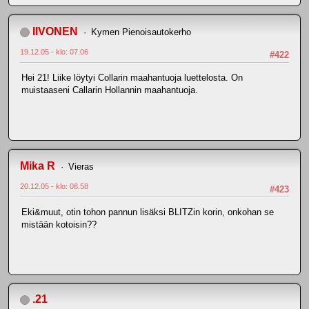
IIVONEN
Kymen Pienoisautokerho
19.12.05 - klo: 07.06
#422
Hei 21! Liike löytyi Collarin maahantuoja luettelosta. On
muistaaseni Callarin Hollannin maahantuoja.
Mika R
Vieras
20.12.05 - klo: 08.58
#423
Eki&muut, otin tohon pannun lisäksi BLITZin korin, onkohan se
mistään kotoisin??
.21