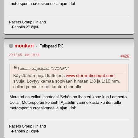
motorsportin crossikoneella ajan :lol:
Racers Group Finland
-Panolin 2T öljyt-
moukari
Fullspeed RC
20.12.05 - klo: 19.44
#426
Lainaus käyttäjältä: "IIVONEN"
Käykäähän pojat kattelees
www.storm-discount.com
sivuja. Löytyy kamaa sopivaan hintaan 1:8 ja 1:10 mm.
collari ja mielke pilli kohtuu hinnalla.
Moro toi on collari innotech! Sehän on ihan eri kone kun Lamberto
Collari Motorsportin koneet!! Ajattelin vaan oikasta ku iten tolla
motorsportin crossikoneella ajan :lol:
Racers Group Finland
-Panolin 2T öljyt-