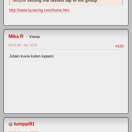
despite
setting the fastest lap in his group
.
http://www.tq-racing.com/home.htm
Mika R
Vieras
03.01.06 - klo: 22.57
#439
Jotain kuvia kuten lupasin
tumppi91