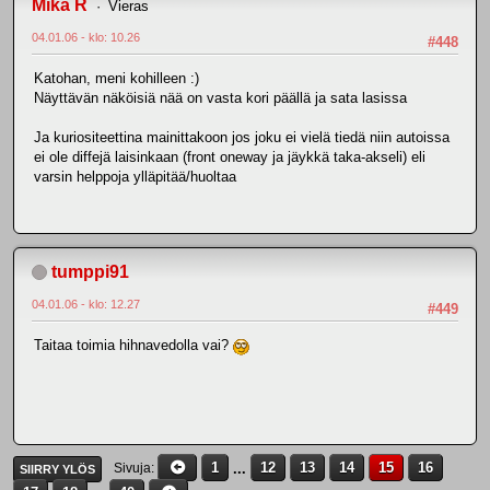
Mika R
Vieras
04.01.06 - klo: 10.26
#448
Katohan, meni kohilleen :)
Näyttävän näköisiä nää on vasta kori päällä ja sata lasissa
Ja kuriositeettina mainittakoon jos joku ei vielä tiedä niin autoissa
ei ole diffejä laisinkaan (front oneway ja jäykkä taka-akseli) eli
varsin helppoja ylläpitää/huoltaa
tumppi91
04.01.06 - klo: 12.27
#449
Taitaa toimia hihnavedolla vai?
1
...
12
13
14
15
16
Sivuja
SIIRRY YLÖS