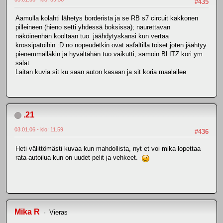
#435
Aamulla kolahti lähetys borderista ja se RB s7 circuit kakkonen
pilleineen (hieno setti yhdessä boksissa); naurettavan
näköinenhän kooltaan tuo jäähdytyskansi kun vertaa
krossipatoihin :D no nopeudetkin ovat asfaltilla toiset joten jäähtyy
pienemmälläkin ja hyvältähän tuo vaikutti, samoin BLITZ kori ym.
sälät
Laitan kuvia sit ku saan auton kasaan ja sit koria maalailee
.21
03.01.06 - klo: 11.59
#436
Heti välittömästi kuvaa kun mahdollista, nyt et voi mika lopettaa
rata-autoilua kun on uudet pelit ja vehkeet.
Mika R
Vieras