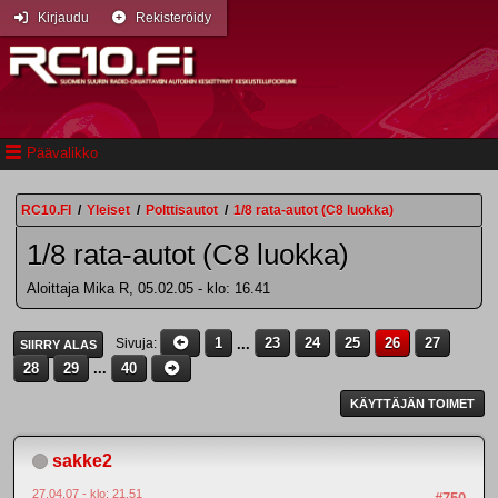
Kirjaudu
Rekisteröidy
Päävalikko
RC10.FI
/
Yleiset
/
Polttisautot
/
1/8 rata-autot (C8 luokka)
1/8 rata-autot (C8 luokka)
Aloittaja Mika R, 05.02.05 - klo: 16.41
1
...
23
24
25
26
27
Sivuja
SIIRRY ALAS
28
29
...
40
KÄYTTÄJÄN TOIMET
sakke2
27.04.07 - klo: 21.51