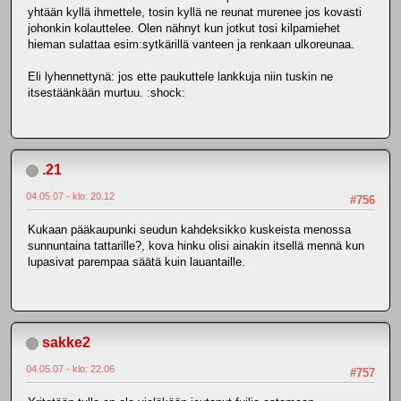
yhtään kyllä ihmettele, tosin kyllä ne reunat murenee jos kovasti
johonkin kolauttelee. Olen nähnyt kun jotkut tosi kilpamiehet
hieman sulattaa esim:sytkärillä vanteen ja renkaan ulkoreunaa.
Eli lyhennettynä: jos ette paukuttele lankkuja niin tuskin ne
itsestäänkään murtuu. :shock:
.21
04.05.07 - klo: 20.12
#756
Kukaan pääkaupunki seudun kahdeksikko kuskeista menossa
sunnuntaina tattarille?, kova hinku olisi ainakin itsellä mennä kun
lupasivat parempaa säätä kuin lauantaille.
sakke2
04.05.07 - klo: 22.06
#757