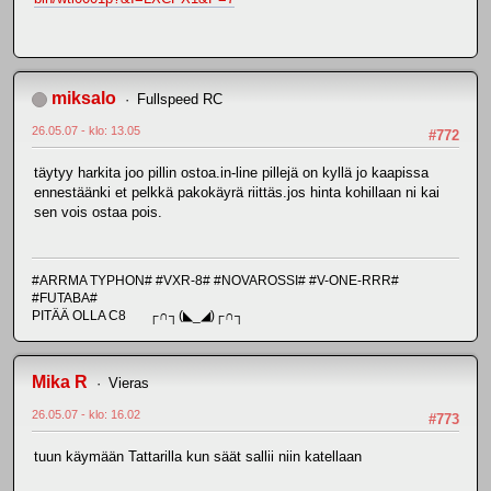
miksalo
Fullspeed RC
26.05.07 - klo: 13.05
#772
täytyy harkita joo pillin ostoa.in-line pillejä on kyllä jo kaapissa
ennestäänki et pelkkä pakokäyrä riittäs.jos hinta kohillaan ni kai
sen vois ostaa pois.
#ARRMA TYPHON# #VXR-8# #NOVAROSSI# #V-ONE-RRR#
#FUTABA#
PITÄÄ OLLA C8 ┌∩┐(◣_◢)┌∩┐
Mika R
Vieras
26.05.07 - klo: 16.02
#773
tuun käymään Tattarilla kun säät sallii niin katellaan