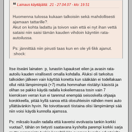
Lainaus käyttäjältä: .21 - 27.04.07 - klo: 19.51
Huomenna tulossa kukaan talkoisiin sekä mahdollisesti
ajamaan tattarille?.
Akut on kohta ladattu ja toivon vain että ei nyt ihan vettä
sataisi niin saisi tämän kauden vihdoin käyntiin rata-
autoilussa.
Ps: jännittää niin pirusti taas kun en ole yli 6kk ajanut.
:shock:
Itse itseäni lainaten :p, lunastin lupaukset eilen ja avasin rata-
autoilu kauden virallisesti omalla kohdalla. Aluksi oli tarkoitus
talkoiden jälkeen vain käyttää konetta kun sääkään ei todellakaan
ollut niitä lämpimimpiä (+7) mutta hommahan riistäityi käsistä ja
olihan se pakko käydä radalla kokeilemassa tosin vain 7
kierroksen verran kun ei tarennut enempää seisoskella ohjaaja
korokkeella, pitää kyllä sanoa että olosuhteisiin nähden meni auto
yllättävänkin hyvin. No toivottavasti tiistaina olisi lämpimämpi sää
niin voisi käydä kunnolla ajamssa.
Ps: miksalo kuulin radalla että kaverisi evolvasta tankin korkki
vuotaa?, tähän on tietysti saatavana kysholta parempi korkki sarja