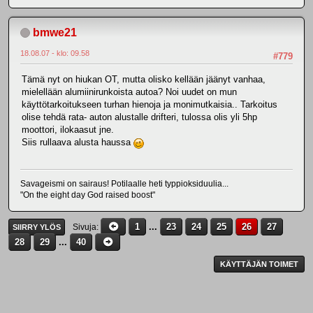
bmwe21
18.08.07 - klo: 09.58
#779
Tämä nyt on hiukan OT, mutta olisko kellään jäänyt vanhaa,
mielellään alumiinirunkoista autoa? Noi uudet on mun
käyttötarkoitukseen turhan hienoja ja monimutkaisia.. Tarkoitus
olise tehdä rata- auton alustalle drifteri, tulossa olis yli 5hp
moottori, ilokaasut jne.
Siis rullaava alusta haussa
Savageismi on sairaus! Potilaalle heti typpioksiduulia...
"On the eight day God raised boost"
1
...
23
24
25
26
27
Sivuja
SIIRRY YLÖS
28
29
...
40
KÄYTTÄJÄN TOIMET