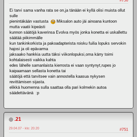
#750
Ei tarvi sama vanha rata se on,ja tänään ei kyllä olisi muista ollut
sulle
pienintäkään vastusta
Miksalon auto jäi ainoana kuntoon
mutta vaatii kipeästi
kunnon säätöjä kaverinsa Evolva myös jonka konetta ei uskallettu
säätää piikimmälle
kun tankinkorkista ja pakoadapterista roisku fuilia lopuks servokin
hajosi ja oli epävarma
jaksaako hankkia uutta täksi viikonlopuksi,oma kärry toimi
kohtalaisesti vaikka kahta
edes lähelle samanlaista kierrosta ei vaan syntynyt,rupes jo
kaipaamaan sellasta konetta tai
säätöjä että tarvitsee vain annostella kaasua nykysen
revittämisen sijasta.
elikkä huomenna sulla saattaa olla pari kolmekin autoa
säädettävänä :p
.21
29.04.07 - klo: 20.20
#751