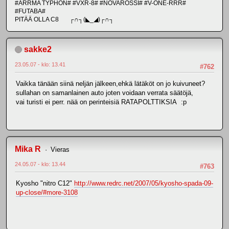
#ARRMA TYPHON# #VXR-8# #NOVAROSSI# #V-ONE-RRR#
#FUTABA#
PITÄÄ OLLA C8 ┌∩┐(◣_◢)┌∩┐
sakke2
23.05.07 - klo: 13.41
#762
Vaikka tänään siinä neljän jälkeen,ehkä lätäköt on jo kuivuneet?
sullahan on samanlainen auto joten voidaan verrata säätöjä,
vai turisti ei perr. nää on perinteisiä RATAPOLTTIKSIA :p
Mika R
Vieras
24.05.07 - klo: 13.44
#763
Kyosho "nitro C12"
http://www.redrc.net/2007/05/kyosho-spada-09-
up-close/#more-3108