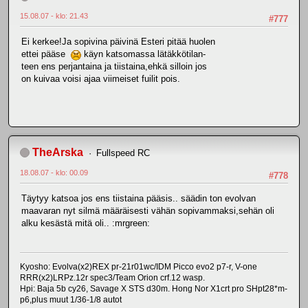
15.08.07 - klo: 21.43
#777
Ei kerkee!Ja sopivina päivinä Esteri pitää huolen
ettei pääse
käyn katsomassa lätäkkötilan-
teen ens perjantaina ja tiistaina,ehkä silloin jos
on kuivaa voisi ajaa viimeiset fuilit pois.
TheArska
Fullspeed RC
18.08.07 - klo: 00.09
#778
Täytyy katsoa jos ens tiistaina pääsis.. säädin ton evolvan
maavaran nyt silmä määräisesti vähän sopivammaksi,sehän oli
alku kesästä mitä oli.. :mrgreen:
Kyosho: Evolva(x2)REX pr-21r01wc/IDM Picco evo2 p7-r, V-one
RRR(x2)LRPz.12r spec3/Team Orion crf.12 wasp.
Hpi: Baja 5b cy26, Savage X STS d30m. Hong Nor X1crt pro SHpt28*m-
p6,plus muut 1/36-1/8 autot