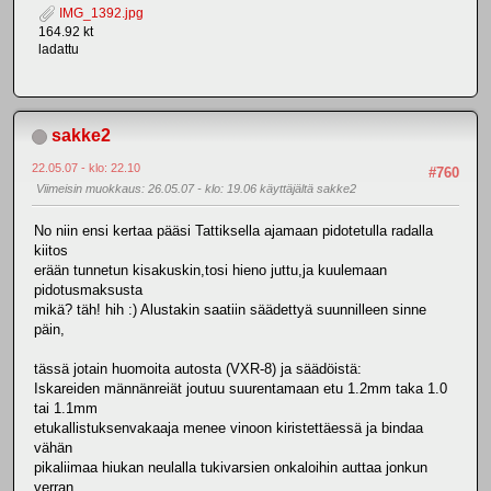
IMG_1392.jpg
164.92 kt
ladattu
sakke2
22.05.07 - klo: 22.10
#760
Viimeisin muokkaus
: 26.05.07 - klo: 19.06 käyttäjältä sakke2
No niin ensi kertaa pääsi Tattiksella ajamaan pidotetulla radalla
kiitos
erään tunnetun kisakuskin,tosi hieno juttu,ja kuulemaan
pidotusmaksusta
mikä? täh! hih :) Alustakin saatiin säädettyä suunnilleen sinne
päin,
tässä jotain huomoita autosta (VXR-8) ja säädöistä:
Iskareiden männänreiät joutuu suurentamaan etu 1.2mm taka 1.0
tai 1.1mm
etukallistuksenvakaaja menee vinoon kiristettäessä ja bindaa
vähän
pikaliimaa hiukan neulalla tukivarsien onkaloihin auttaa jonkun
verran,