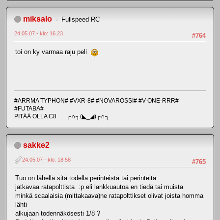
miksalo
Fullspeed RC
24.05.07 - klo: 16.23
#764
toi on ky varmaa raju peli
#ARRMA TYPHON# #VXR-8# #NOVAROSSI# #V-ONE-RRR#
#FUTABA#
PITÄÄ OLLA C8 ┌∩┐(◣_◢)┌∩┐
sakke2
24.05.07 - klo: 18.58
#765
Tuo on lähellä sitä todella perinteistä tai perinteitä
jatkavaa ratapolttista :p eli lankkuautoa en tiedä tai muista
minkä scaalaisia (mittakaava)ne ratapolttikset olivat joista homma
lähti
alkujaan todennäkösesti 1/8 ?