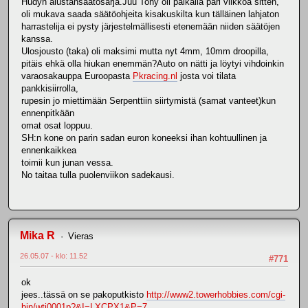
Hudyn alustansäätösarja.Juu Tony oli paikalla pari viikkoa sitten,
oli mukava saada säätöohjeita kisakuskilta kun tälläinen lahjaton
harrastelija ei pysty järjestelmällisesti etenemään niiden säätöjen
kanssa.
Ulosjousto (taka) oli maksimi mutta nyt 4mm, 10mm droopilla,
pitäis ehkä olla hiukan enemmän?Auto on nätti ja löytyi vihdoinkin
varaosakauppa Euroopasta
Pkracing.nl
josta voi tilata
pankkisiirrolla,
rupesin jo miettimään Serpenttiin siirtymistä (samat vanteet)kun
ennenpitkään
omat osat loppuu.
SH:n kone on parin sadan euron koneeksi ihan kohtuullinen ja
ennenkaikkea
toimii kun junan vessa.
No taitaa tulla puolenviikon sadekausi.
Mika R
Vieras
26.05.07 - klo: 11.52
#771
ok
jees..tässä on se pakoputkisto
http://www2.towerhobbies.com/cgi-
bin/wti0001p?&I=LXCPX1&P=7