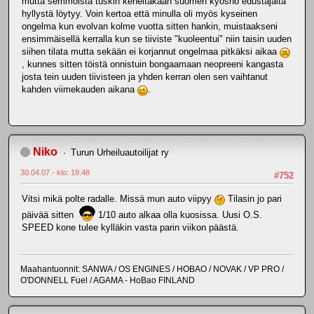
mutta semmoista tuskin keneltäkään suomen kyosho edustajalta
hyllystä löytyy. Voin kertoa että minulla oli myös kyseinen
ongelma kun evolvan kolme vuotta sitten hankin, muistaakseni
ensimmäisellä kerralla kun se tiiviste "kuoleentui" niin taisin uuden
siihen tilata mutta sekään ei korjannut ongelmaa pitkäksi aikaa
, kunnes sitten töistä onnistuin bongaamaan neopreeni kangasta
josta tein uuden tiivisteen ja yhden kerran olen sen vaihtanut
kahden viimekauden aikana
.
Niko
Turun Urheiluautoilijat ry
30.04.07 - klo: 19.48
#752
Vitsi mikä polte radalle. Missä mun auto viipyy
Tilasin jo pari
päivää sitten
1/10 auto alkaa olla kuosissa. Uusi O.S.
SPEED kone tulee kylläkin vasta parin viikon päästä.
Maahantuonnit: SANWA / OS ENGINES / HOBAO / NOVAK / VP PRO /
O'DONNELL Fuel / AGAMA - HoBao FINLAND