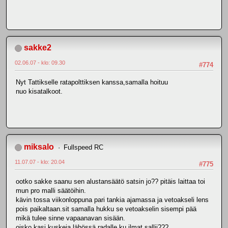
sakke2
02.06.07 - klo: 09.30
#774
Nyt Tattikselle ratapolttiksen kanssa,samalla hoituu
nuo kisatalkoot.
miksalo
Fullspeed RC
11.07.07 - klo: 20.04
#775
ootko sakke saanu sen alustansäätö satsin jo?? pitäis laittaa toi
mun pro malli säätöihin.
kävin tossa viikonloppuna pari tankia ajamassa ja vetoakseli lens
pois paikaltaan.sit samalla hukku se vetoakselin sisempi pää
mikä tulee sinne vapaanavan sisään.
oisko kasi kuskeja lähössä radalle ku ilmat sallii???