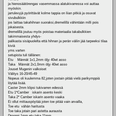
ja hienosäätörengas vasemmassa alatukivarressa voi auttaa
myöskin.
jarrulevyjä pyörittävät kolme tappia on liian pitkiä ja osuvat
sivubulkkiin
jos laittaa takahihnan suoraksi,dremelillä vähintään milli pois
jokaisesta.
dremelillä joutuu myös poistaa materiaalia takabulkkien
takimmaisesta yhdys-
palikasta sisäpuolelta että hihnan ja perän väliin jää tarpeeksi tilaa
kiviä
yms.varten
setupista tuli tällänen:
Etu Männät 1x1,2mm öljy 40wt asso
Taka Männät 2x1,0mm öljy 40wt asso
Jouset Mugenin valkoiset
Välitys 16-20/45-49
Nopeus oli kuulemma 82,joten jostain pitää vielä parikymppiä
löytää lisää.
Caster 2mm klipsi tukivarren edessä
Etu 1*Camber iskarin asento keski
Taka 2* Camber iskarin asento vaaka
Ei ollut mittauspöytää joten toe pitää vain arvailla,
Toe etu vähän haritusta
Toe taka jotain pari astetta aurausta
Drooppi 1mm etu,taka 11mm