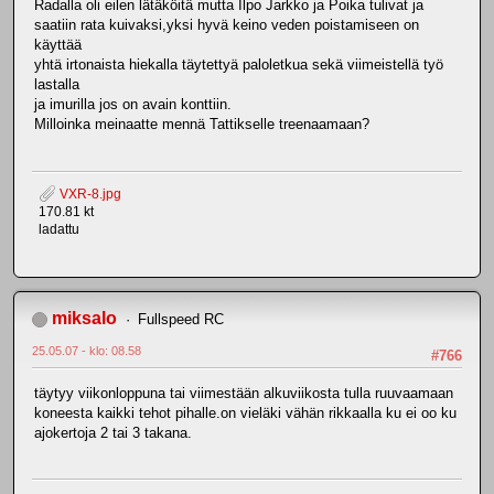
Radalla oli eilen lätäköitä mutta Ilpo Jarkko ja Poika tulivat ja
saatiin rata kuivaksi,yksi hyvä keino veden poistamiseen on
käyttää
yhtä irtonaista hiekalla täytettyä paloletkua sekä viimeistellä työ
lastalla
ja imurilla jos on avain konttiin.
Milloinka meinaatte mennä Tattikselle treenaamaan?
VXR-8.jpg
170.81 kt
ladattu
miksalo
Fullspeed RC
25.05.07 - klo: 08.58
#766
täytyy viikonloppuna tai viimestään alkuviikosta tulla ruuvaamaan
koneesta kaikki tehot pihalle.on vieläki vähän rikkaalla ku ei oo ku
ajokertoja 2 tai 3 takana.