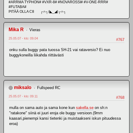
#ARRMA TYPHON# #VXR-8# #NOVAROSSI# #V-ONE-RRR#
#FUTABA#
PITÄÄ OLLA C8 ┌∩┐(◣_◢)┌∩┐
Mika R
Vieras
25.05.07 - klo: 09.04
#767
onku sulla buggy pata tuossa SH-21 vai rataversio? Ei nuo
buggykoneilla liikahda riittävästi
miksalo
Fullspeed RC
25.05.07 - klo: 09.11
#768
mulla on sama auto ja sama kone kun
sakella.se
on sh:n
"ratakone" siinä ei juuri eroja ole buggy versioon.(9mm
kaasari,pienempi kansi tietenki ja muistaakseni iskun pituudessa
eroa)