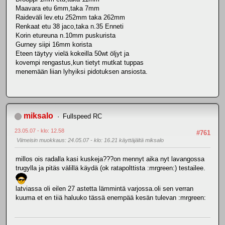
Maavara etu 6mm,taka 7mm
Raideväli lev.etu 252mm taka 262mm
Renkaat etu 38 jaco,taka n.35 Enneti
Korin etureuna n.10mm puskurista
Gurney siipi 16mm korista
Eteen täytyy vielä kokeilla 50wt öljyt ja
kovempi rengastus,kun tietyt mutkat tuppas
menemään liian lyhyiksi pidotuksen ansiosta.
miksalo
Fullspeed RC
23.05.07 - klo: 12.58
#761
Viimeisin muokkaus
: 24.05.07 - klo: 16.21 käyttäjältä miksalo
millos ois radalla kasi kuskeja???on mennyt aika nyt lavangossa
trugylla ja pitäs välillä käydä (ok ratapolttista :mrgreen:) testailee.
latviassa oli eilen 27 astetta lämmintä varjossa.oli sen verran
kuuma et en tiiä haluuko tässä enempää kesän tulevan :mrgreen: