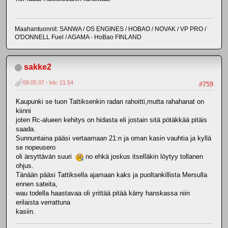
Maahantuonnit: SANWA / OS ENGINES / HOBAO / NOVAK / VP PRO /
O'DONNELL Fuel / AGAMA - HoBao FINLAND
sakke2
09.05.07 - klo: 21.54
#759
Kaupunki se tuon Tattiksenkin radan rahoitti,mutta rahahanat on
kiinni
joten Rc-alueen kehitys on hidasta eli jostain sitä pötäkkää pitäis
saada.
Sunnuntaina pääsi vertaamaan 21:n ja oman kasin vauhtia ja kyllä
se nopeusero
oli ärsyttävän suuri
no ehkä joskus itselläkin löytyy tollanen
ohjus.
Tänään pääsi Tattiksella ajamaan kaks ja puoltankillista Mersulla
ennen sateita,
wau todella haastavaa oli yrittää pitää kärry hanskassa niin
erilaista verrattuna
kasiin.