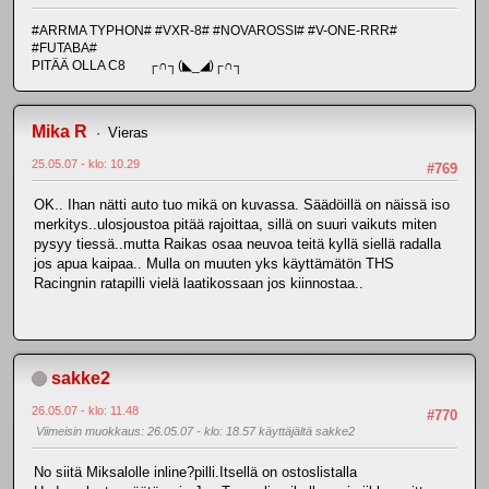
#ARRMA TYPHON# #VXR-8# #NOVAROSSI# #V-ONE-RRR#
#FUTABA#
PITÄÄ OLLA C8 ┌∩┐(◣_◢)┌∩┐
Mika R
Vieras
25.05.07 - klo: 10.29
#769
OK.. Ihan nätti auto tuo mikä on kuvassa. Säädöillä on näissä iso
merkitys..ulosjoustoa pitää rajoittaa, sillä on suuri vaikuts miten
pysyy tiessä..mutta Raikas osaa neuvoa teitä kyllä siellä radalla
jos apua kaipaa.. Mulla on muuten yks käyttämätön THS
Racingnin ratapilli vielä laatikossaan jos kiinnostaa..
sakke2
26.05.07 - klo: 11.48
#770
Viimeisin muokkaus
: 26.05.07 - klo: 18.57 käyttäjältä sakke2
No siitä Miksalolle inline?pilli.Itsellä on ostoslistalla