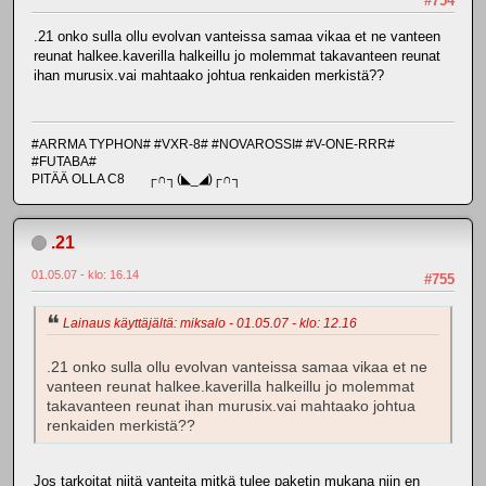
#754
.21 onko sulla ollu evolvan vanteissa samaa vikaa et ne vanteen
reunat halkee.kaverilla halkeillu jo molemmat takavanteen reunat
ihan murusix.vai mahtaako johtua renkaiden merkistä??
#ARRMA TYPHON# #VXR-8# #NOVAROSSI# #V-ONE-RRR#
#FUTABA#
PITÄÄ OLLA C8 ┌∩┐(◣_◢)┌∩┐
.21
01.05.07 - klo: 16.14
#755
Lainaus käyttäjältä: miksalo - 01.05.07 - klo: 12.16
.21 onko sulla ollu evolvan vanteissa samaa vikaa et ne
vanteen reunat halkee.kaverilla halkeillu jo molemmat
takavanteen reunat ihan murusix.vai mahtaako johtua
renkaiden merkistä??
Jos tarkoitat niitä vanteita mitkä tulee paketin mukana niin en