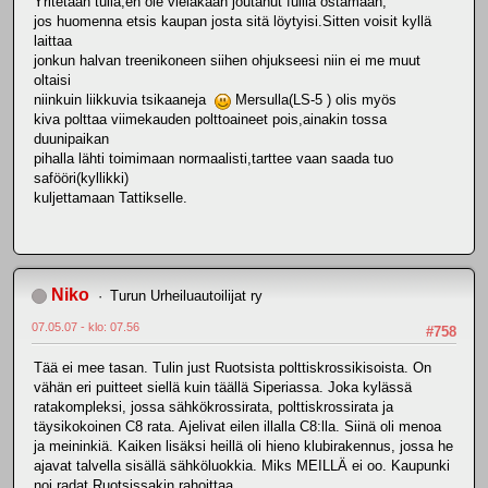
Yritetään tulla,en ole vieläkään joutanut fuilia ostamaan,
jos huomenna etsis kaupan josta sitä löytyisi.Sitten voisit kyllä
laittaa
jonkun halvan treenikoneen siihen ohjukseesi niin ei me muut
oltaisi
niinkuin liikkuvia tsikaaneja
Mersulla(LS-5 ) olis myös
kiva polttaa viimekauden polttoaineet pois,ainakin tossa
duunipaikan
pihalla lähti toimimaan normaalisti,tarttee vaan saada tuo
safööri(kyllikki)
kuljettamaan Tattikselle.
Niko
Turun Urheiluautoilijat ry
07.05.07 - klo: 07.56
#758
Tää ei mee tasan. Tulin just Ruotsista polttiskrossikisoista. On
vähän eri puitteet siellä kuin täällä Siperiassa. Joka kylässä
ratakompleksi, jossa sähkökrossirata, polttiskrossirata ja
täysikokoinen C8 rata. Ajelivat eilen illalla C8:lla. Siinä oli menoa
ja meininkiä. Kaiken lisäksi heillä oli hieno klubirakennus, jossa he
ajavat talvella sisällä sähköluokkia. Miks MEILLÄ ei oo. Kaupunki
noi radat Ruotsissakin rahoittaa.