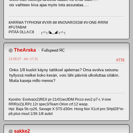
ois vaihteex kiva ajaa myös tota assurataa.....
#ARRMA TYPHON# #VXR-8# #NOVAROSSI# #V-ONE-RRR#
#FUTABA#
PITÄÄ OLLA C8 ┌∩┐(◣_◢)┌∩┐
TheArska
Fullspeed RC
13.08.07 - klo: 17.31
#776
Onko 1/8 kuskit käyny tattiksel ajelemas? Oma evolva seisonu
hyllyssä melkei koko kesän, vois lähi päivinä ulkoiluttaa sitäkin..
Muita kaseja millo menos?
Kyosho: Evolva(x2)REX pr-21r01wc/IDM Picco evo2 p7-r, V-one
RRR(x2)LRPz.12r spec3/Team Orion crf.12 wasp.
Hpi: Baja 5b cy26, Savage X STS d30m. Hong Nor X1crt pro SHpt28*m-
p6,plus muut 1/36-1/8 autot
sakke2