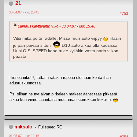
.21
30.04.07 - klo: 20.45
#753
Lainaus käyttäjältä: Niko - 30.04.07 - klo: 19.48
Vitsi mikä polte radalle. Missä mun auto viipyy
Tilasin
jo pari päivää sitten
1/10 auto alkaa olla kuosissa.
Uusi O.S. SPEED kone tulee kylläkin vasta parin viikon
päästä.
Hienoa niko!!!, tattarin ratakin rupeaa olemaan kohta ihan
edustuskunnossa.
Ps: olihan ne nyt aivan p.rkeleen makeet äänet taas pitkästä
aikaa kun viime lauantaina muutaman kierroksen kokeilin.
miksalo
Fullspeed RC
01.05.07 - klo: 12.16