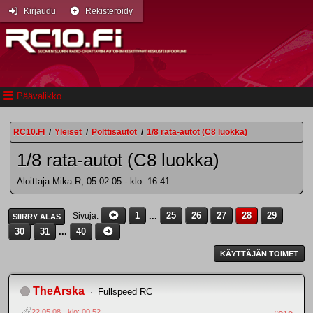
Kirjaudu
Rekisteröidy
Päävalikko
RC10.FI
/
Yleiset
/
Polttisautot
/
1/8 rata-autot (C8 luokka)
1/8 rata-autot (C8 luokka)
Aloittaja Mika R, 05.02.05 - klo: 16.41
1
...
25
26
27
28
29
Sivuja
SIIRRY ALAS
30
31
...
40
KÄYTTÄJÄN TOIMET
TheArska
Fullspeed RC
22.05.08 - klo: 00.52