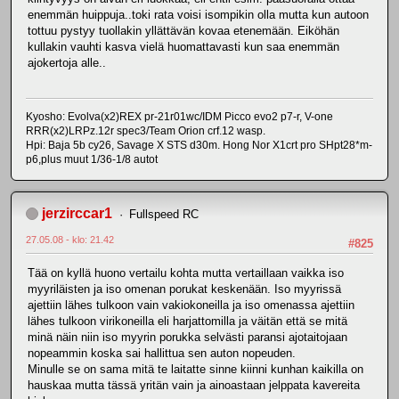
enemmän huippuja..toki rata voisi isompikin olla mutta kun autoon
tottuu pystyy tuollakin yllättävän kovaa etenemään. Eiköhän
kullakin vauhti kasva vielä huomattavasti kun saa enemmän
ajokertoja alle..
Kyosho: Evolva(x2)REX pr-21r01wc/IDM Picco evo2 p7-r, V-one
RRR(x2)LRPz.12r spec3/Team Orion crf.12 wasp.
Hpi: Baja 5b cy26, Savage X STS d30m. Hong Nor X1crt pro SHpt28*m-
p6,plus muut 1/36-1/8 autot
jerzirccar1
Fullspeed RC
27.05.08 - klo: 21.42
#825
Tää on kyllä huono vertailu kohta mutta vertaillaan vaikka iso
myyriläisten ja iso omenan porukat keskenään. Iso myyrissä
ajettiin lähes tulkoon vain vakiokoneilla ja iso omenassa ajettiin
lähes tulkoon virikoneilla eli harjattomilla ja väitän että se mitä
minä näin niin iso myyrin porukka selvästi paransi ajotaitojaan
nopeammin koska sai hallittua sen auton nopeuden.
Minulle se on sama mitä te laitatte sinne kiinni kunhan kaikilla on
hauskaa mutta tässä yritän vain ja ainoastaan jelppata kavereita