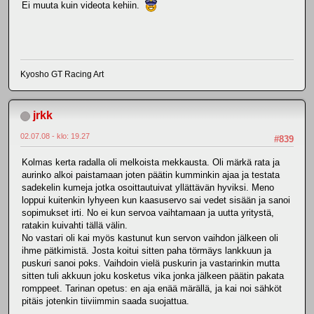
Ei muuta kuin videota kehiin.
Kyosho GT Racing Art
jrkk
02.07.08 - klo: 19.27
#839
Kolmas kerta radalla oli melkoista mekkausta. Oli märkä rata ja
aurinko alkoi paistamaan joten päätin kumminkin ajaa ja testata
sadekelin kumeja jotka osoittautuivat yllättävän hyviksi. Meno
loppui kuitenkin lyhyeen kun kaasuservo sai vedet sisään ja sanoi
sopimukset irti. No ei kun servoa vaihtamaan ja uutta yritystä,
ratakin kuivahti tällä välin.
No vastari oli kai myös kastunut kun servon vaihdon jälkeen oli
ihme pätkimistä. Josta koitui sitten paha törmäys lankkuun ja
puskuri sanoi poks. Vaihdoin vielä puskurin ja vastarinkin mutta
sitten tuli akkuun joku kosketus vika jonka jälkeen päätin pakata
romppeet. Tarinan opetus: en aja enää märällä, ja kai noi sähköt
pitäis jotenkin tiiviimmin saada suojattua.