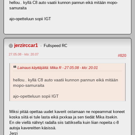
hellou.. kyllä C8 auto vaatii kunnon pannun eikä mitään mopo-
samuraita
ajo-opetteluun sopii IGT
jerzirccar1
Fullspeed RC
27.05.08 - klo: 20.07
#820
Lainaus käyttäjältä: Mika R - 27.05.08 - klo: 20.01
hellou.. kyllä C8 auto vaatii kunnon pannun eikä mitään
mopo-samuraita
ajo-opetteluun sopii IGT
Miksi pitää opettaa uudet kaverit ostamaan ne nopeammat koneet
koska siitä ei tule lasta eikä pxxkaa ja sen tiedät Mika itsekin.
En ole viellä nähnyt radalla siis tattiksella kuin liian nopeita c-8
autoja kavereitten käsissä.
Jerzi