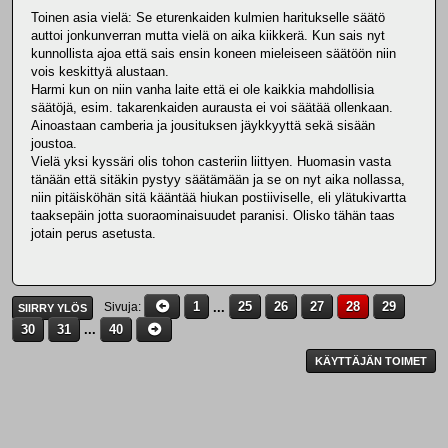
Toinen asia vielä: Se eturenkaiden kulmien haritukselle säätö
auttoi jonkunverran mutta vielä on aika kiikkerä. Kun sais nyt
kunnollista ajoa että sais ensin koneen mieleiseen säätöön niin
vois keskittyä alustaan.
Harmi kun on niin vanha laite että ei ole kaikkia mahdollisia
säätöjä, esim. takarenkaiden aurausta ei voi säätää ollenkaan.
Ainoastaan camberia ja jousituksen jäykkyyttä sekä sisään
joustoa.
Vielä yksi kyssäri olis tohon casteriin liittyen. Huomasin vasta
tänään että sitäkin pystyy säätämään ja se on nyt aika nollassa,
niin pitäisköhän sitä kääntää hiukan postiiviselle, eli ylätukivartta
taaksepäin jotta suoraominaisuudet paranisi. Olisko tähän taas
jotain perus asetusta.
1
...
25
26
27
28
29
Sivuja
SIIRRY YLÖS
30
31
...
40
KÄYTTÄJÄN TOIMET