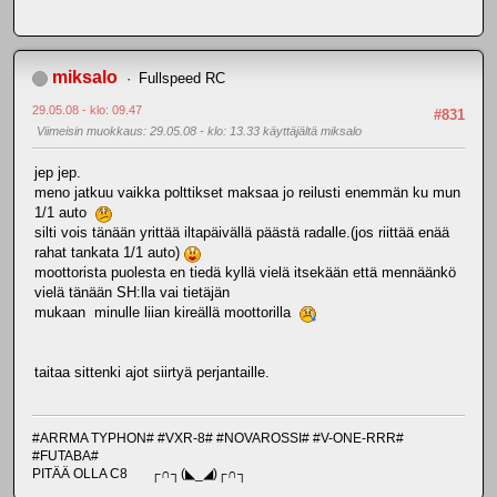
miksalo
Fullspeed RC
29.05.08 - klo: 09.47
#831
Viimeisin muokkaus
: 29.05.08 - klo: 13.33 käyttäjältä miksalo
jep jep.
meno jatkuu vaikka polttikset maksaa jo reilusti enemmän ku mun
1/1 auto
silti vois tänään yrittää iltapäivällä päästä radalle.(jos riittää enää
rahat tankata 1/1 auto)
moottorista puolesta en tiedä kyllä vielä itsekään että mennäänkö
vielä tänään SH:lla vai tietäjän
mukaan minulle liian kireällä moottorilla
taitaa sittenki ajot siirtyä perjantaille.
#ARRMA TYPHON# #VXR-8# #NOVAROSSI# #V-ONE-RRR#
#FUTABA#
PITÄÄ OLLA C8 ┌∩┐(◣_◢)┌∩┐