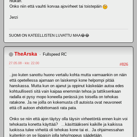
hiukan.
Onko niin että vauhti korvaa ajovirheet tai toistepäin
Jerzi
SUOMI ON KATEELLISTEN LUVATTU MAA😂😂
TheArska
Fullspeed RC
27.05.08 - klo: 22.00
#826
..joo kuten sanottu huono vertailu kohta mutta varmaankin on näin
että opetellessa ajamaan on laiskempi kone helpompi pitää
hanskassa. Mutta kun on ajanut ja oppinut käskeään autoa edes
kohtuullisesti sitä vain kaipaa enemmän tehoa ja tattiksenkaan
radalla ei pysy mopo koneella perässä jos toisella on tehokas
ratakone. Ja ne joilla on kokemusta c8 autoista ovat neuvoneet
että c8 autoon ehdottomasti rata pata.
Onko se niin että ajon täytyy olla täysin virheetöntä ennen kuin voi
tehokasta konetta käyttää? ...käsittääkseni kaikille ja kaikissa
luokissa tulee virheitä oli tehokas kone tai ei.. Ja ohjaimessahan
kuitenkin on se liipaisin jolla teho/nopeus säädetään.