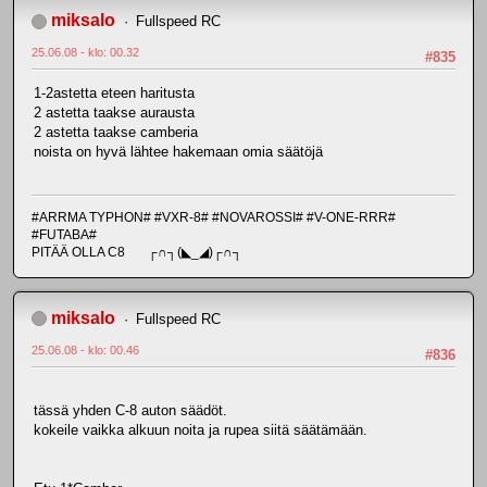
miksalo
Fullspeed RC
25.06.08 - klo: 00.32
#835
1-2astetta eteen haritusta
2 astetta taakse aurausta
2 astetta taakse camberia
noista on hyvä lähtee hakemaan omia säätöjä
#ARRMA TYPHON# #VXR-8# #NOVAROSSI# #V-ONE-RRR#
#FUTABA#
PITÄÄ OLLA C8 ┌∩┐(◣_◢)┌∩┐
miksalo
Fullspeed RC
25.06.08 - klo: 00.46
#836
tässä yhden C-8 auton säädöt.
kokeile vaikka alkuun noita ja rupea siitä säätämään.