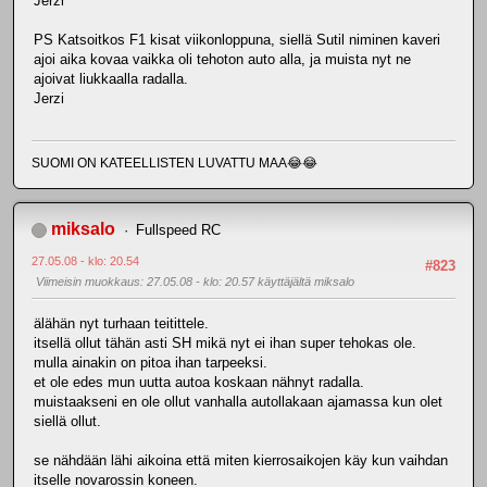
Jerzi
PS Katsoitkos F1 kisat viikonloppuna, siellä Sutil niminen kaveri
ajoi aika kovaa vaikka oli tehoton auto alla, ja muista nyt ne
ajoivat liukkaalla radalla.
Jerzi
SUOMI ON KATEELLISTEN LUVATTU MAA😂😂
miksalo
Fullspeed RC
27.05.08 - klo: 20.54
#823
Viimeisin muokkaus
: 27.05.08 - klo: 20.57 käyttäjältä miksalo
älähän nyt turhaan teitittele.
itsellä ollut tähän asti SH mikä nyt ei ihan super tehokas ole.
mulla ainakin on pitoa ihan tarpeeksi.
et ole edes mun uutta autoa koskaan nähnyt radalla.
muistaakseni en ole ollut vanhalla autollakaan ajamassa kun olet
siellä ollut.
se nähdään lähi aikoina että miten kierrosaikojen käy kun vaihdan
itselle novarossin koneen.