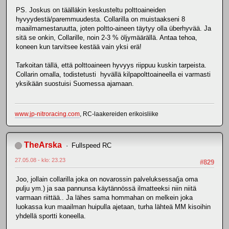
PS. Joskus on täälläkin keskusteltu polttoaineiden
hyvyydestä/paremmuudesta. Collarilla on muistaakseni 8
maailmamestaruutta, joten poltto-aineen täytyy olla überhyvää. Ja
sitä se onkin, Collarille, noin 2-3 % öljymäärällä. Antaa tehoa,
koneen kun tarvitsee kestää vain yksi erä!
Tarkoitan tällä, että polttoaineen hyvyys riippuu kuskin tarpeista.
Collarin omalla, todistetusti hyvällä kilpapolttoaineella ei varmasti
yksikään suostuisi Suomessa ajamaan.
www.jp-nitroracing.com
, RC-laakereiden erikoisliike
TheArska
Fullspeed RC
27.05.08 - klo: 23.23
#829
Joo, jollain collarilla joka on novarossin palveluksessa(ja oma
pulju ym.) ja saa pannunsa käytännössä ilmatteeksi niin niitä
varmaan riittää.. Ja lähes sama hommahan on melkein joka
luokassa kun maailman huipulla ajetaan, turha lähteä MM kisoihin
yhdellä sportti koneella.