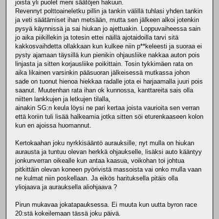
joista yli puolet meni säätöjen hakuun.
Revennyt polttoaineletku pillin ja tankin välillä tuhlasi yhden tankin
ja veti säätämiset ihan metsään, mutta sen jälkeen alkoi jotenkin
pysyä käynnissä ja sai hiukan jo ajettuakin. Loppuvaiheessa sain
jo aika piikillekin ja totesin ettei näillä ajotaidoilla tarvi sitä
kakkosvaihdetta ollakkaan kun kulkee niin p**keleesti ja suoraa ei
pysty ajamaan täysillä kun pienikin ohjausliike nakkaa auton pois
linjasta ja sitten korjausliike poikittain. Tosin tykkimäen rata on
aika likainen varsinkin pääsuoran jälkeisessä mutkassa johon
sade on tuonut hienoa hiekkaa radalle jota ei harjaamalla juuri pois
saanut. Muutenhan rata ihan ok kunnossa, kanttareita sais olla
niitten lankkujen ja letkujen tilalla,
ainakin SG:n keula löysi ne pari kertaa joista vaurioita sen verran
että koriin tuli lisää halkeamia jotka sitten söi eturenkaaseen kolon
kun en ajoissa huomannut.
Kertokaahan joku nyrkkisääntö aurauksille, nyt mulla on hiukan
aurausta ja tuntuu olevan herkkä ohjaukselle, lisäksi auto kääntyy
jonkunverran oikealle kun antaa kaasua, voikohan toi johtua
pitkittäin olevan koneen pyörivistä massoista vai onko mulla vaan
ne kulmat niin poskellaan. Ja eikös harituksella pitäis olla
yliojaava ja aurauksella aliohjaava ?
Pirun mukavaa jokatapauksessa. Ei muuta kun uutta byron race
20:stä kokeilemaan tässä joku päivä.