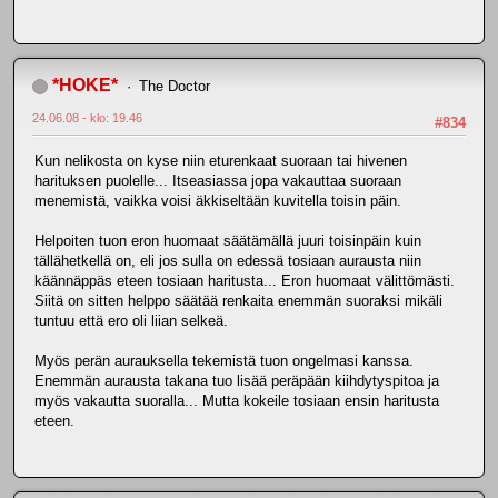
*HOKE*
The Doctor
24.06.08 - klo: 19.46
#834
Kun nelikosta on kyse niin eturenkaat suoraan tai hivenen
harituksen puolelle... Itseasiassa jopa vakauttaa suoraan
menemistä, vaikka voisi äkkiseltään kuvitella toisin päin.
Helpoiten tuon eron huomaat säätämällä juuri toisinpäin kuin
tällähetkellä on, eli jos sulla on edessä tosiaan aurausta niin
käännäppäs eteen tosiaan haritusta... Eron huomaat välittömästi.
Siitä on sitten helppo säätää renkaita enemmän suoraksi mikäli
tuntuu että ero oli liian selkeä.
Myös perän aurauksella tekemistä tuon ongelmasi kanssa.
Enemmän aurausta takana tuo lisää peräpään kiihdytyspitoa ja
myös vakautta suoralla... Mutta kokeile tosiaan ensin haritusta
eteen.