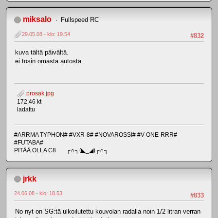
miksalo
Fullspeed RC
29.05.08 - klo: 19.54
#832
kuva tältä päivältä.
ei tosin omasta autosta.
prosak.jpg
172.46 kt
ladattu
#ARRMA TYPHON# #VXR-8# #NOVAROSSI# #V-ONE-RRR#
#FUTABA#
PITÄÄ OLLA C8 ┌∩┐(◣_◢)┌∩┐
jrkk
24.06.08 - klo: 18.53
#833
No nyt on SG:tä ulkoilutettu kouvolan radalla noin 1/2 litran verran