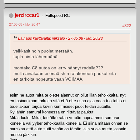
jerzirccar1
Fullspeed RC
27.05.08 - klo: 20.47
#822
Lainaus käyttäjältä: miksalo - 27.05.08 - klo: 20.23
veikkasit noin puolet metsään.
tupla hinta lähempänä.
montako C8 autoa on jerry nähnyt radalla???
mulla ainakaan ei enää sh:n ratakoneen paukut riitä.
en tarkoita nopeutta vaan VOIMAA.
esim ne autot mitä te olette ajannut on ollut liian tehoikkaita, nyt
en tosiaankaan tarkoita sitä että ette osaa ajaa vaan tuo tattis ei
todellakaan tarjoa kovin kummoiset pidot teidän autoille.
Kyllähän samurai koneessa on riittävät paukut.
Mitäs luulet Mika, kierätkö rataa ympäri nopeammin samurai
koneella vai yyber tehokkaalla koneella. Ei siinä mitään onhan se
hauskaa että auto sutii sehän on tämän lajin suola mutta jossain
menee järkikin.