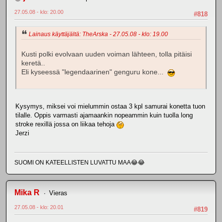
27.05.08 - klo: 20.00
#818
Lainaus käyttäjältä: TheArska - 27.05.08 - klo: 19.00
Kusti polki evolvaan uuden voiman lähteen, tolla pitäisi
keretä..
Eli kyseessä "legendaarinen" genguru kone...
Kysymys, miksei voi mielummin ostaa 3 kpl samurai konetta tuon
tilalle. Oppis varmasti ajamaankin nopeammin kuin tuolla long
stroke rexillä jossa on liikaa tehoja
Jerzi
SUOMI ON KATEELLISTEN LUVATTU MAA😂😂
Mika R
Vieras
27.05.08 - klo: 20.01
#819