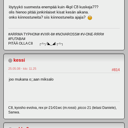
löytyykö suomesta enempää kuin 4kpl C8 kuskeja???
olis hienoo pitää jonkinlaiset kisat kesän aikana.
onko kiinnostuneita? siis kiinnostuneita ajajia?
#ARRMA TYPHON# #VXR-8# #NOVAROSSI# #V-ONE-RRR#
#FUTABA#
PITÄÄ OLLA C8 ┌∩┐(◣_◢)┌∩┐
kessi
25.05.08 - klo: 11.25
#814
joo mukana o;;aan miksalo
C8, kyosho evolva, rex pr-21r01wc (m.rossi) ,picco 21 (Ielasi Daniele),
Sanwa.