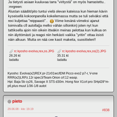
Ja tietysti asiaan kuuluvaa tarra "viritystä" on myös harrastettu..
:mrgreen:
Alustan säädöt/pito tuntui vielä olevan kateissa kun hieman kävin
kyseisellä kokoonpanolla kokeilemassa mutta se tuli selväksi että
rexi kuljettaa "reippaasti"..
Viime kesänä viimeksi ajanut
toimivalla c8 autolla(ja melko vähän silloinkin) joten nyt kun
tattiksella ajoin niin oikein itteäkin meinas pelottaa kun kulkua on
niin älyttömästi ja reagoi niin herkästi vaikka "yritin" ottaa iisisti
näin alkuun. Mutta on nää cee kasit makeita, suosittelen!!
rc kyosho evolva,rex,os.JPG
rc kyosho evolva,rex,os(2).JPG
26.26 kt
35.31 kt
ladattu
ladattu
Kyosho: Evolva(x2)REX pr-21r01wc/IDM Picco evo2 p7-r, V-one
RRR(x2)LRPz.12r spec3/Team Orion crf.12 wasp.
Hpi: Baja 5b cy26, Savage X STS d30m. Hong Nor X1crt pro SHpt28*m-
p6,plus muut 1/36-1/8 autot
pieto
29.06.08 - klo: 19.19
#838