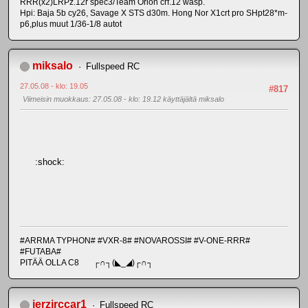
RRR(x2)LRPz.12r spec3/Team Orion crf.12 wasp.
Hpi: Baja 5b cy26, Savage X STS d30m. Hong Nor X1crt pro SHpt28*m-
p6,plus muut 1/36-1/8 autot
miksalo
Fullspeed RC
27.05.08 - klo: 19.05
#817
Viimeisin muokkaus
: 27.05.08 - klo: 19.12 käyttäjältä miksalo
:shock:
#ARRMA TYPHON# #VXR-8# #NOVAROSSI# #V-ONE-RRR#
#FUTABA#
PITÄÄ OLLA C8 ┌∩┐(◣_◢)┌∩┐
jerzirccar1
Fullspeed RC