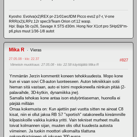
Kyosho: Evolva(x2)REX pr-21r01wc/IDM Picco evo2 p7-r, V-one
RRR(x2)LRPz.12r spec3/Team Orion crf.12 wasp.
Hpi: Baja 5b cy26, Savage X STS d30m. Hong Nor X1crt pro SHpt28*m-
p6,plus muut 1/36-1/8 autot
Mika R
Vieras
27.05.08 - klo: 22.37
#827
Viimeisin muokkaus
: 27.05.08 - klo: 22.58 käyttäjältä Mika R
Ymmärrän Jerzin kommentit koneen tehokkuudesta. Mopo kone
kun ei vaan sovi C8-auton luonteeseen. Auton tekniikkain sotii
hieman sitä vastaan, auto ei toimi mopokoneella niinkuin pitää (2-
palavaihde, 3D-kytkin, dynamiikka jne).
Samalla tehokas kone antaa ison etulyöntiaseman, huonolla ei
pärjää millään
Omaa kokemusta on: Kun ajettiin pari vuotta sitten ne ainoat C8
kisat, niin ei ollut jakoa RB S7 "sportish" ratakoneella kireämmille
kilpasiskoille vaikka kuinka yritti. Vain tekniset murheet muilla
toivat kolmannen sijan, muuten olis ollut kuudesta autosta
viimeinen. Ja tuokin moottori ulkomailta tilattuna
pakoputkistoineen oli jokusen 300 euroa.