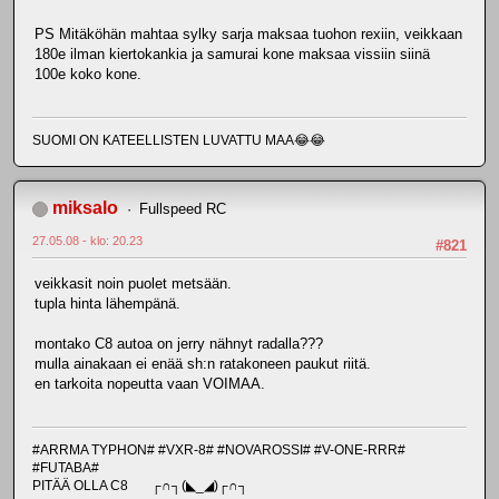
PS Mitäköhän mahtaa sylky sarja maksaa tuohon rexiin, veikkaan
180e ilman kiertokankia ja samurai kone maksaa vissiin siinä
100e koko kone.
SUOMI ON KATEELLISTEN LUVATTU MAA😂😂
miksalo
Fullspeed RC
27.05.08 - klo: 20.23
#821
veikkasit noin puolet metsään.
tupla hinta lähempänä.
montako C8 autoa on jerry nähnyt radalla???
mulla ainakaan ei enää sh:n ratakoneen paukut riitä.
en tarkoita nopeutta vaan VOIMAA.
#ARRMA TYPHON# #VXR-8# #NOVAROSSI# #V-ONE-RRR#
#FUTABA#
PITÄÄ OLLA C8 ┌∩┐(◣_◢)┌∩┐