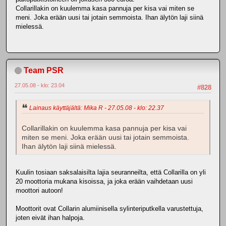
Collarillakin on kuulemma kasa pannuja per kisa vai miten se
meni. Joka erään uusi tai jotain semmoista. Ihan älytön laji siinä
mielessä.
Team PSR
27.05.08 - klo: 23.04
#828
Lainaus käyttäjältä: Mika R - 27.05.08 - klo: 22.37
Collarillakin on kuulemma kasa pannuja per kisa vai
miten se meni. Joka erään uusi tai jotain semmoista.
Ihan älytön laji siinä mielessä.
Kuulin tosiaan saksalaisilta lajia seuranneilta, että Collarilla on yli
20 moottoria mukana kisoissa, ja joka erään vaihdetaan uusi
moottori autoon!
Moottorit ovat Collarin alumiinisella sylinteriputkella varustettuja,
joten eivät ihan halpoja.