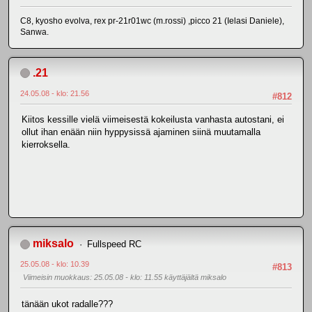
C8, kyosho evolva, rex pr-21r01wc (m.rossi) ,picco 21 (Ielasi Daniele),
Sanwa.
.21
24.05.08 - klo: 21.56
#812
Kiitos kessille vielä viimeisestä kokeilusta vanhasta autostani, ei
ollut ihan enään niin hyppysissä ajaminen siinä muutamalla
kierroksella.
miksalo
Fullspeed RC
25.05.08 - klo: 10.39
#813
Viimeisin muokkaus
: 25.05.08 - klo: 11.55 käyttäjältä miksalo
tänään ukot radalle???