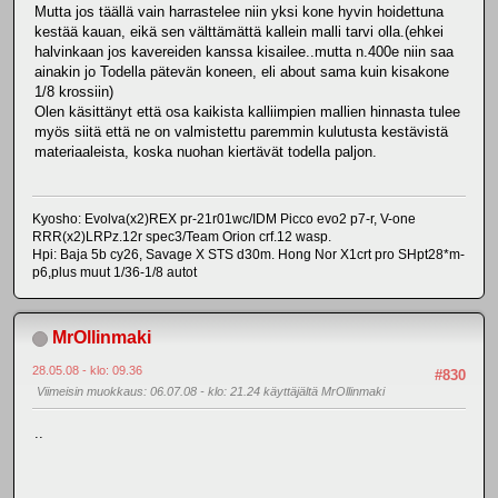
Mutta jos täällä vain harrastelee niin yksi kone hyvin hoidettuna
kestää kauan, eikä sen välttämättä kallein malli tarvi olla.(ehkei
halvinkaan jos kavereiden kanssa kisailee..mutta n.400e niin saa
ainakin jo Todella pätevän koneen, eli about sama kuin kisakone
1/8 krossiin)
Olen käsittänyt että osa kaikista kalliimpien mallien hinnasta tulee
myös siitä että ne on valmistettu paremmin kulutusta kestävistä
materiaaleista, koska nuohan kiertävät todella paljon.
Kyosho: Evolva(x2)REX pr-21r01wc/IDM Picco evo2 p7-r, V-one
RRR(x2)LRPz.12r spec3/Team Orion crf.12 wasp.
Hpi: Baja 5b cy26, Savage X STS d30m. Hong Nor X1crt pro SHpt28*m-
p6,plus muut 1/36-1/8 autot
MrOllinmaki
28.05.08 - klo: 09.36
#830
Viimeisin muokkaus
: 06.07.08 - klo: 21.24 käyttäjältä MrOllinmaki
..