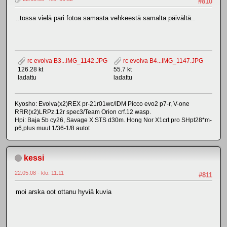
#810
..tossa vielä pari fotoa samasta vehkeestä samalta päivältä..
rc evolva B3...IMG_1142.JPG
rc evolva B4...IMG_1147.JPG
126.28 kt
55.7 kt
ladattu
ladattu
Kyosho: Evolva(x2)REX pr-21r01wc/IDM Picco evo2 p7-r, V-one
RRR(x2)LRPz.12r spec3/Team Orion crf.12 wasp.
Hpi: Baja 5b cy26, Savage X STS d30m. Hong Nor X1crt pro SHpt28*m-
p6,plus muut 1/36-1/8 autot
kessi
22.05.08 - klo: 11.11
#811
moi arska oot ottanu hyviä kuvia