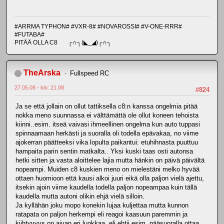
#ARRMA TYPHON# #VXR-8# #NOVAROSSI# #V-ONE-RRR#
#FUTABA#
PITÄÄ OLLA C8 ┌∩┐(◣_◢)┌∩┐
TheArska
Fullspeed RC
27.05.08 - klo: 21.08
#824
Ja se että jollain on ollut tattiksella c8:n kanssa ongelmia pitää
nokka meno suunnassa ei välttämättä ole ollut koneen tehoista
kiinni..esim. itseä vaivasi ihmeellinen ongelma kun auto tuppasi
spinnaamaan herkästi ja suoralla oli todella epävakaa, no viime
ajokerran päätteeksi vika lopulta paikantui: etuhihnasta puuttuu
hampaita parin sentin matkalta.. Yksi kuski taas osti autonsa
hetki sitten ja vasta aloittelee lajia mutta hänkin on päivä päivältä
nopeampi. Muiden c8 kuskien meno on mielestäni melko hyvää
ottaen huomioon että kausi alkoi juuri eikä olla paljon vielä ajettu,
itsekin ajoin viime kaudella todella paljon nopeampaa kuin tällä
kaudella mutta autoni olikin ehjä vielä silloin.
Ja kyllähän joku mopo konekin lujaa kuljettaa mutta kunnon
ratapata on paljon herkempi eli reagoi kaasuun paremmin ja
kiihtyvyys on aivan eri luokkaa, eli ehtii esim. pääsuoralla ottaa