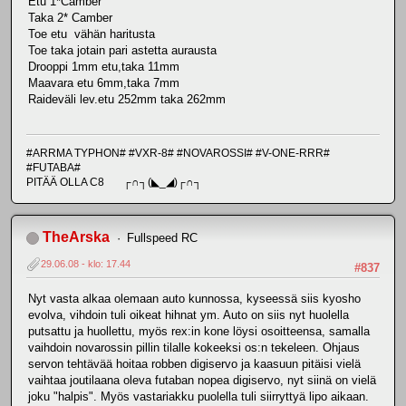
Etu 1*Camber
Taka 2* Camber
Toe etu vähän haritusta
Toe taka jotain pari astetta aurausta
Drooppi 1mm etu,taka 11mm
Maavara etu 6mm,taka 7mm
Raideväli lev.etu 252mm taka 262mm
#ARRMA TYPHON# #VXR-8# #NOVAROSSI# #V-ONE-RRR#
#FUTABA#
PITÄÄ OLLA C8 ┌∩┐(◣_◢)┌∩┐
TheArska
Fullspeed RC
29.06.08 - klo: 17.44
#837
Nyt vasta alkaa olemaan auto kunnossa, kyseessä siis kyosho
evolva, vihdoin tuli oikeat hihnat ym. Auto on siis nyt huolella
putsattu ja huollettu, myös rex:in kone löysi osoitteensa, samalla
vaihdoin novarossin pillin tilalle kokeeksi os:n tekeleen. Ohjaus
servon tehtävää hoitaa robben digiservo ja kaasuun pitäisi vielä
vaihtaa joutilaana oleva futaban nopea digiservo, nyt siinä on vielä
joku "halpis". Myös vastariakku puolella tuli siirryttyä lipo aikaan.