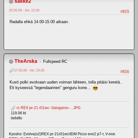
sakke2
25.05.08 - klo: 13.00
#815
Radalla ehkä 14.00-15.00 aikaan.
TheArska
Fullspeed RC
27.05.08 - klo: 19.00
#816
Kusti polki evolvaan uuden voiman lähteen, tolla pitäisi keretä..
Eli kyseessä "legendaarinen" genguru kone...
rc REX pr-21 r01wc -Gangaroo-....JPG
119.06 kt
ladattu
Kyosho: Evolva(x2)REX pr-21r01wc/IDM Picco evo2 p7-r, V-one