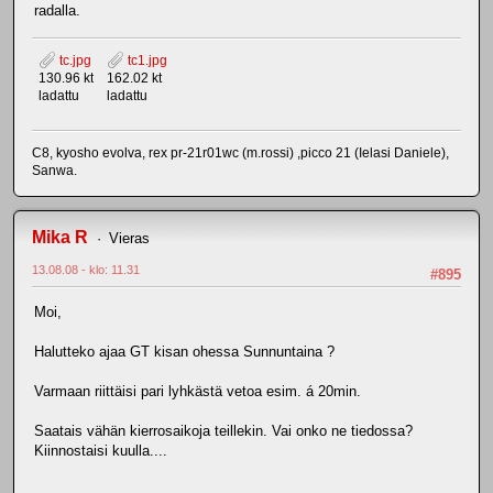
radalla.
tc.jpg
tc1.jpg
130.96 kt
162.02 kt
ladattu
ladattu
C8, kyosho evolva, rex pr-21r01wc (m.rossi) ,picco 21 (Ielasi Daniele),
Sanwa.
Mika R
Vieras
13.08.08 - klo: 11.31
#895
Moi,
Halutteko ajaa GT kisan ohessa Sunnuntaina ?
Varmaan riittäisi pari lyhkästä vetoa esim. á 20min.
Saatais vähän kierrosaikoja teillekin. Vai onko ne tiedossa?
Kiinnostaisi kuulla....