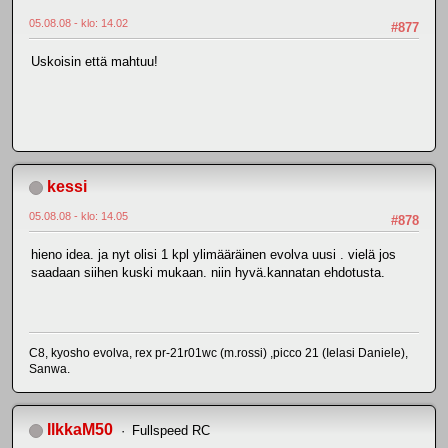
05.08.08 - klo: 14.02
#877
Uskoisin että mahtuu!
kessi
05.08.08 - klo: 14.05
#878
hieno idea. ja nyt olisi 1 kpl ylimääräinen evolva uusi . vielä jos
saadaan siihen kuski mukaan. niin hyvä.kannatan ehdotusta.
C8, kyosho evolva, rex pr-21r01wc (m.rossi) ,picco 21 (Ielasi Daniele),
Sanwa.
IlkkaM50
Fullspeed RC