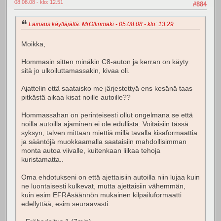
08.08.08 - klo: 12.51
#884
Lainaus käyttäjältä: MrOllinmaki - 05.08.08 - klo: 13.29
Moikka,
Hommasin sitten minäkin C8-auton ja kerran on käyty
sitä jo ulkoiluttamassakin, kivaa oli.
Ajattelin että saataisko me järjestettyä ens kesänä taas
pitkästä aikaa kisat noille autoille??
Hommassahan on perinteisesti ollut ongelmana se että
noilla autoilla ajaminen ei ole edullista. Voitaisiin tässä
syksyn, talven mittaan miettiä millä tavalla kisaformaattia
ja sääntöjä muokkaamalla saataisiin mahdollisimman
monta autoa viivalle, kuitenkaan liikaa tehoja
kuristamatta..
Oma ehdotukseni on että ajettaisiin autoilla niin lujaa kuin
ne luontaisesti kulkevat, mutta ajettaisiin vähemmän,
kuin esim EFRAsäännön mukainen kilpailuformaatti
edellyttää, esim seuraavasti: