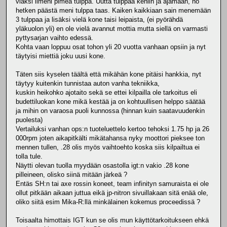
viaksi ilmeni pimeä tulppa. Uutta tulppaa kehiin ja ajamaan, no
hetken päästä meni tulppa taas. Kaiken kaikkiaan sain menemään
3 tulppaa ja lisäksi vielä kone taisi leipaista, (ei pyörähdä
yläkuolon yli) en ole vielä avannut mottia mutta siellä on varmasti
pyttysarjan vaihto edessä.
Kohta vaan loppuu osat tohon yli 20 vuotta vanhaan opsiin ja nyt
täytyisi miettiä joku uusi kone.
Täten siis kyselen täältä että mikähän kone pitäisi hankkia, nyt
täytyy kuitenkin tunnistaa auton vanha tekniikka,
kuskin heikohko ajotaito sekä se ettei kilpailla ole tarkoitus eli
budettiluokan kone mikä kestää ja on kohtuullisen helppo säätää
ja mihin on varaosa puoli kunnossa (hinnan kuin saatavuudenkin
puolesta)
Vertailuksi vanhan ops:n tuoteluettelo kertoo tehoksi 1.75 hp ja 26
000rpm joten aikapitkälti mikätahansa nyky moottori pieksee ton
mennen tullen, .28 olis myös vaihtoehto koska siis kilpailtua ei
tolla tule.
Näytti olevan tuolla myydään osastolla igt:n vakio .28 kone
pilleineen, olisko siinä mitään järkeä ?
Entäs SH:n tai axe rossin koneet, team infinityn samuraista ei ole
ollut pitkään aikaan juttua eikä jp-nitron sivuillakaan sitä enää ole,
oliko siitä esim Mika-R:llä minkälainen kokemus proceedissä ?
Toisaalta himottais IGT kun se olis mun käyttötarkoitukseen ehkä