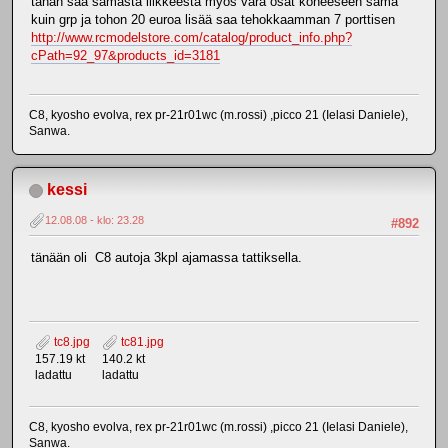
tähän saa samasta liikkeestä myös vara osat koneeseen sama
kuin grp ja tohon 20 euroa lisää saa tehokkaamman 7 porttisen
http://www.rcmodelstore.com/catalog/product_info.php?
cPath=92_97&products_id=3181
C8, kyosho evolva, rex pr-21r01wc (m.rossi) ,picco 21 (Ielasi Daniele),
Sanwa.
kessi
12.08.08 - klo: 23.28
#892
tänään oli C8 autoja 3kpl ajamassa tattiksella.
tc8.jpg
tc81.jpg
157.19 kt
140.2 kt
ladattu
ladattu
C8, kyosho evolva, rex pr-21r01wc (m.rossi) ,picco 21 (Ielasi Daniele),
Sanwa.