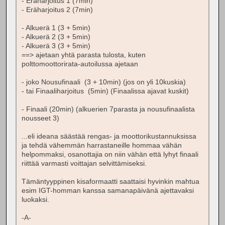
- Eräharjoitus 1 (7min)
- Eräharjoitus 2 (7min)
- Alkuerä 1 (3 + 5min)
- Alkuerä 2 (3 + 5min)
- Alkuerä 3 (3 + 5min)
==> ajetaan yhtä parasta tulosta, kuten
polttomoottorirata-autoilussa ajetaan
- joko Nousufinaali (3 + 10min) (jos on yli 10kuskia)
- tai Finaaliharjoitus (5min) (Finaalissa ajavat kuskit)
- Finaali (20min) (alkuerien 7parasta ja nousufinaalista
nousseet 3)
...eli ideana säästää rengas- ja moottorikustannuksissa
ja tehdä vähemmän harrastaneille hommaa vähän
helpommaksi, osanottajia on niin vähän että lyhyt finaali
riittää varmasti voittajan selvittämiseksi.
Tämäntyyppinen kisaformaatti saattaisi hyvinkin mahtua
esim IGT-homman kanssa samanapäivänä ajettavaksi
luokaksi.
-A-