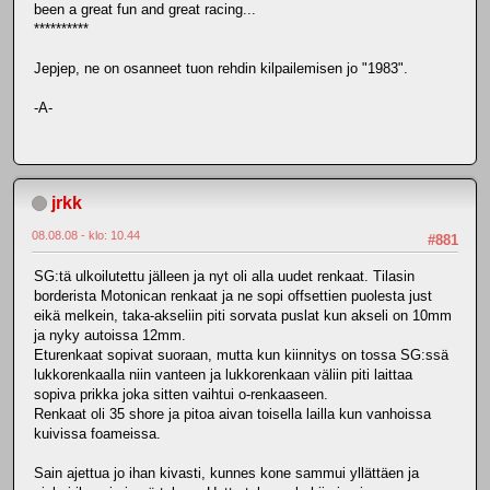
been a great fun and great racing...
**********
Jepjep, ne on osanneet tuon rehdin kilpailemisen jo "1983".
-A-
jrkk
08.08.08 - klo: 10.44
#881
SG:tä ulkoilutettu jälleen ja nyt oli alla uudet renkaat. Tilasin
borderista Motonican renkaat ja ne sopi offsettien puolesta just
eikä melkein, taka-akseliin piti sorvata puslat kun akseli on 10mm
ja nyky autoissa 12mm.
Eturenkaat sopivat suoraan, mutta kun kiinnitys on tossa SG:ssä
lukkorenkaalla niin vanteen ja lukkorenkaan väliin piti laittaa
sopiva prikka joka sitten vaihtui o-renkaaseen.
Renkaat oli 35 shore ja pitoa aivan toisella lailla kun vanhoissa
kuivissa foameissa.
Sain ajettua jo ihan kivasti, kunnes kone sammui yllättäen ja