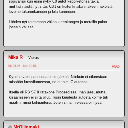
sopivampi kun esim nyky C8 autot keppivetonsa takia,
mut tiiä näistä nyt sitte, C8:t on kuitenki aika makeen näköisiä
leveine takarenkaineen ja lola koreineen.
Lähden nyt toteamaan väljän kiertokangen ja metallin palan
jossain välissä.
Mika R
Vieras
08.08.08 - klo: 10.56
#882
Kyosho vakiopannussa ei ole järkeä. Niinkuin ei oikeestaan
missään krossikoneessa, ne ei toimi C-autossa.
Itsellä oli RB S7 II ratakone Proceedissa. Ihan jees, mutta
kisaamiseen ei siitä ollut. Tosin kuudesta autosta kolme tuli
maaliin, minä kolmantena. Joten siinä mielessä oli hyvä.
MrOllinmaki