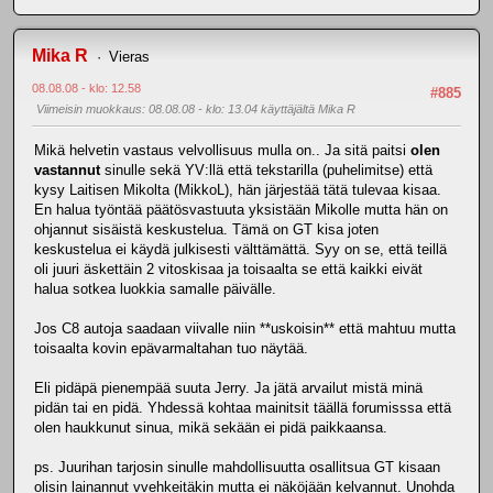
Mika R
Vieras
08.08.08 - klo: 12.58
#885
Viimeisin muokkaus
: 08.08.08 - klo: 13.04 käyttäjältä Mika R
Mikä helvetin vastaus velvollisuus mulla on.. Ja sitä paitsi
olen
vastannut
sinulle sekä YV:llä että tekstarilla (puhelimitse) että
kysy Laitisen Mikolta (MikkoL), hän järjestää tätä tulevaa kisaa.
En halua työntää päätösvastuuta yksistään Mikolle mutta hän on
ohjannut sisäistä keskustelua. Tämä on GT kisa joten
keskustelua ei käydä julkisesti välttämättä. Syy on se, että teillä
oli juuri äskettäin 2 vitoskisaa ja toisaalta se että kaikki eivät
halua sotkea luokkia samalle päivälle.
Jos C8 autoja saadaan viivalle niin **uskoisin** että mahtuu mutta
toisaalta kovin epävarmaltahan tuo näytää.
Eli pidäpä pienempää suuta Jerry. Ja jätä arvailut mistä minä
pidän tai en pidä. Yhdessä kohtaa mainitsit täällä forumisssa että
olen haukkunut sinua, mikä sekään ei pidä paikkaansa.
ps. Juurihan tarjosin sinulle mahdollisuutta osallitsua GT kisaan
olisin lainannut vvehkeitäkin mutta ei näköjään kelvannut. Unohda