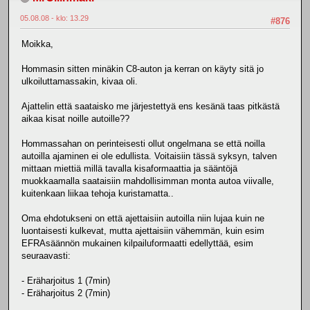
05.08.08 - klo: 13.29
#876
Moikka,
Hommasin sitten minäkin C8-auton ja kerran on käyty sitä jo
ulkoiluttamassakin, kivaa oli.
Ajattelin että saataisko me järjestettyä ens kesänä taas pitkästä
aikaa kisat noille autoille??
Hommassahan on perinteisesti ollut ongelmana se että noilla
autoilla ajaminen ei ole edullista. Voitaisiin tässä syksyn, talven
mittaan miettiä millä tavalla kisaformaattia ja sääntöjä
muokkaamalla saataisiin mahdollisimman monta autoa viivalle,
kuitenkaan liikaa tehoja kuristamatta..
Oma ehdotukseni on että ajettaisiin autoilla niin lujaa kuin ne
luontaisesti kulkevat, mutta ajettaisiin vähemmän, kuin esim
EFRAsäännön mukainen kilpailuformaatti edellyttää, esim
seuraavasti:
- Eräharjoitus 1 (7min)
- Eräharjoitus 2 (7min)