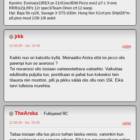
Kyosho: Evolva(x2)REX pr-21r01wc/IDM Picco evo2 p7-r, V-one
RRR(x2)LRPz.12r spec3/Team Orion crf.12 wasp.
Hpi: Baja 5b cy26, Savage X STS d30m. Hong Nor X1crt pro SHpt28*m-
p6,plus muut 1/36-1/8 autot
jrkk
10.08.08 - klo: 19.46
#889
Kaikki nuo on katsottu kyllä. Meinaatko Arska että toi picco olis
parempi kun se axerossi ?
Toi novarossi olis tosiaan varteenotettava vaitoehto. Vaikuttaa
edulliselta puljulta tuo, postitkaan ei pahat kun kokeeksi tein
tilausta niin moottori, pilli ja pikku sälää olis ollu noin 15€. Eikä
tarvi tulleista murehtia.
TheArska
Fullspeed RC
11.08.08 - klo: 19.45
#890
Taitaa tosiaan olla tuo picco turhan laiska versio, varsinkin kun
sen axe/rossin saa samaan rahaan. Eikä tuo novarossikaan paljon