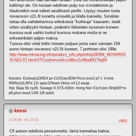
kalliimpi ole. On tosiaan edullinen pulju tuo rcmodelstore ja
tilauksetkin ovat tulleet asiallisesti perille. Löytyy muuten tuota
novarossin n21-3t konetta sinisellä ja liilalla kannella. Siinähän
taitaa olla vaihdettavissa erikokoisia "kurkkuja" kaasariin, tiedä
sitten sisältyykö hintaan, joidenkin liikkeiden kyseisen koneen
kuvissa ovat vaihto kurkut kuvissa mukana mutta ei ne
erikseenkään paljon maksa.
Tuossa olisi vielä linkki toiseen puljuun josta saisi samaan 159
euron hintaan novarossi n21-5t koneen, 7 porttinen olisi 199e.
http://www.mkracing.info/product_info.php/info/p28394_NOVAROS
SI-N21-5T.html/XTCsid/emvs0cvs98sv2v99ud0f176q93
Kyosho: Evolva(x2)REX pr-21r01wc/IDM Picco evo2 p7-r, V-one
RRR(x2)LRPz.12r spec3/Team Orion crf.12 wasp.
Hpi: Baja 5b cy26, Savage X STS d30m. Hong Nor X1crt pro SHpt28*m-
p6,plus muut 1/36-1/8 autot
kessi
11.08.08 - klo: 20.52
#891
C8 autoon edullista peruskonetta. tämä kannattaa kattoa.