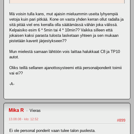
Mä voisin tulla kans, mut ajaisin mieluummin useita lyhyempiä
vetoja kuin pari pitkää. Kone on vasta yhden kerran ollut radalla ja
sitä pitää viel ens kerralla olla säätämässä vähän joka välissä.
Kelpaisiko esim 6 * 5min tai 4 * 10min?? Vaikka silleen että
jokaisen kaksi parasta tulosta lasketaan yhteen ja sen mukaan
pistetään kaverit järjestykseen??
Mun mielestä samaan lähtöön vois laittaa halukkaat C8 ja TP10
autot.
Oliks teillä sellanen ajanottosysteemi että personalponderit toimii
vai ei??
-A-
Mika R
Vieras
13.08.08 - klo: 12.52
#899
Ei ole personal ponderit vaan tulee talon puolesta.