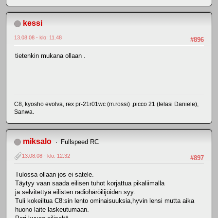
kessi
13.08.08 - klo: 11.48
#896
tietenkin mukana ollaan .
C8, kyosho evolva, rex pr-21r01wc (m.rossi) ,picco 21 (Ielasi Daniele),
Sanwa.
miksalo
Fullspeed RC
13.08.08 - klo: 12.32
#897
Tulossa ollaan jos ei satele.
Täytyy vaan saada eilisen tuhot korjattua pikaliimalla
ja selvitettyä eilisten radiohäröilijöiden syy.
Tuli kokeiltua C8:sin lento ominaisuuksia,hyvin lensi mutta aika
huono laite laskeutumaan.