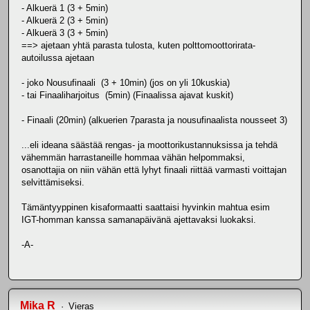
- Alkuerä 1 (3 + 5min)
- Alkuerä 2 (3 + 5min)
- Alkuerä 3 (3 + 5min)
==> ajetaan yhtä parasta tulosta, kuten polttomoottorirata-
autoilussa ajetaan
- joko Nousufinaali (3 + 10min) (jos on yli 10kuskia)
- tai Finaaliharjoitus (5min) (Finaalissa ajavat kuskit)
- Finaali (20min) (alkuerien 7parasta ja nousufinaalista nousseet 3)
...eli ideana säästää rengas- ja moottorikustannuksissa ja tehdä
vähemmän harrastaneille hommaa vähän helpommaksi,
osanottajia on niin vähän että lyhyt finaali riittää varmasti voittajan
selvittämiseksi.
Tämäntyyppinen kisaformaatti saattaisi hyvinkin mahtua esim
IGT-homman kanssa samanapäivänä ajettavaksi luokaksi.
-A-
Mika R
Vieras