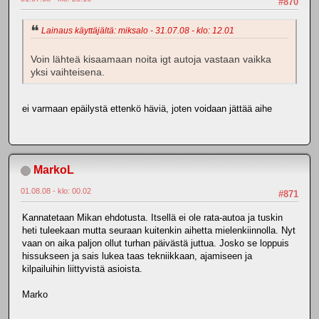
#870
Lainaus käyttäjältä: miksalo - 31.07.08 - klo: 12.01
Voin lähteä kisaamaan noita igt autoja vastaan vaikka
yksi vaihteisena.
ei varmaan epäilystä ettenkö häviä, joten voidaan jättää aihe
MarkoL
01.08.08 - klo: 00.02
#871
Kannatetaan Mikan ehdotusta. Itsellä ei ole rata-autoa ja tuskin
heti tuleekaan mutta seuraan kuitenkin aihetta mielenkiinnolla. Nyt
vaan on aika paljon ollut turhan päivästä juttua. Josko se loppuis
hissukseen ja sais lukea taas tekniikkaan, ajamiseen ja
kilpailuihin liittyvistä asioista.
Marko