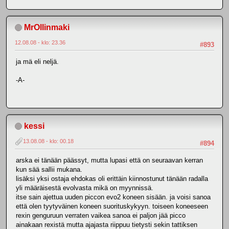
MrOllinmaki
12.08.08 - klo: 23.36
#893
ja mä eli neljä.
-A-
kessi
13.08.08 - klo: 00.18
#894
arska ei tänään päässyt, mutta lupasi että on seuraavan kerran
kun sää sallii mukana.
lisäksi yksi ostaja ehdokas oli erittäin kiinnostunut tänään radalla
yli määräisestä evolvasta mikä on myynnissä.
itse sain ajettua uuden piccon evo2 koneen sisään. ja voisi sanoa
että olen tyytyväinen koneen suorituskykyyn. toiseen koneeseen
rexin genguruun verraten vaikea sanoa ei paljon jää picco
ainakaan rexistä mutta ajajasta riippuu tietysti sekin tattiksen