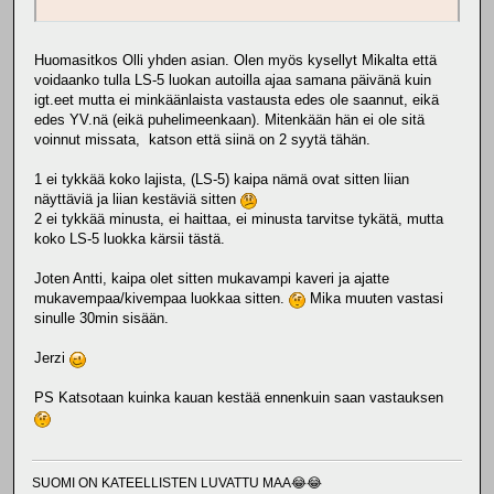
Huomasitkos Olli yhden asian. Olen myös kysellyt Mikalta että
voidaanko tulla LS-5 luokan autoilla ajaa samana päivänä kuin
igt.eet mutta ei minkäänlaista vastausta edes ole saannut, eikä
edes YV.nä (eikä puhelimeenkaan). Mitenkään hän ei ole sitä
voinnut missata, katson että siinä on 2 syytä tähän.
1 ei tykkää koko lajista, (LS-5) kaipa nämä ovat sitten liian
näyttäviä ja liian kestäviä sitten
2 ei tykkää minusta, ei haittaa, ei minusta tarvitse tykätä, mutta
koko LS-5 luokka kärsii tästä.
Joten Antti, kaipa olet sitten mukavampi kaveri ja ajatte
mukavempaa/kivempaa luokkaa sitten.
Mika muuten vastasi
sinulle 30min sisään.
Jerzi
PS Katsotaan kuinka kauan kestää ennenkuin saan vastauksen
SUOMI ON KATEELLISTEN LUVATTU MAA😂😂