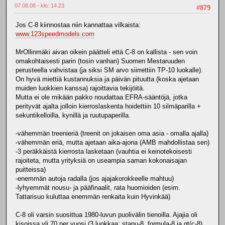
07.08.08 - klo: 14.23
#879
Jos C-8 kiinnostaa niin kannattaa vilkaista:
www.123speedmodels.com
MrOllinmäki aivan oikein päätteli että C-8 on kallista - sen voin
omakohtaisesti parin (tosin vanhan) Suomen Mestaruuden
perusteella vahvistaa (ja siksi SM arvo siirrettiin TP-10 luokalle).
On hyvä miettiä kustannuksia ja päivän pituutta (koska ajetaan
muiden luokkien kanssa) rajoittavia tekijöitä.
Mutta ei ole mikään pakko noudattaa EFRA-sääntöjä, jotka
perityvät ajalta jolloin kierroslaskenta hoidettiin 10 silmäparilla +
sekuntikelloilla, kynillä ja ruutupaperilla.
-vähemmän treenieriä (treenit on jokaisen oma asia - omalla ajalla)
-vähemmän eriä, mutta ajetaan aika-ajona (AMB mahdollistaa sen)
-3 peräkkäistä kierrosta lasketaan (vauhtia ei keinotekoisesti
rajoiteta, mutta yrityksiä on useampia saman kokonaisajan
puitteissa)
-enemmän autoja radalla (jos ajajakorokkeelle mahtuu)
-lyhyemmät nousu- ja pääfinaalit, rata huomioiden (esim.
Tattarisuo kuluttaa enemmän renkaita kuin Hyvinkää)
C-8 oli varsin suosittua 1980-luvun puolivälin tienoilla. Ajajia oli
kisoissa yli 70 per vuosi (3 luokkaa: stanu-8, formula-8 ja gt/c-8).