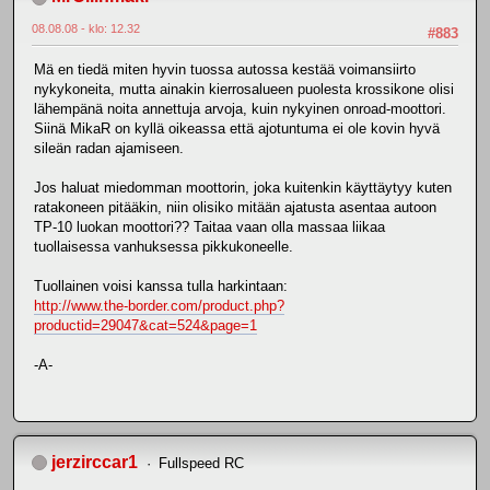
08.08.08 - klo: 12.32
#883
Mä en tiedä miten hyvin tuossa autossa kestää voimansiirto
nykykoneita, mutta ainakin kierrosalueen puolesta krossikone olisi
lähempänä noita annettuja arvoja, kuin nykyinen onroad-moottori.
Siinä MikaR on kyllä oikeassa että ajotuntuma ei ole kovin hyvä
sileän radan ajamiseen.
Jos haluat miedomman moottorin, joka kuitenkin käyttäytyy kuten
ratakoneen pitääkin, niin olisiko mitään ajatusta asentaa autoon
TP-10 luokan moottori?? Taitaa vaan olla massaa liikaa
tuollaisessa vanhuksessa pikkukoneelle.
Tuollainen voisi kanssa tulla harkintaan:
http://www.the-border.com/product.php?
productid=29047&cat=524&page=1
-A-
jerzirccar1
Fullspeed RC