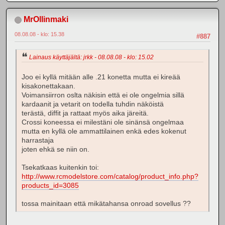
MrOllinmaki
08.08.08 - klo: 15.38
#887
Lainaus käyttäjältä: jrkk - 08.08.08 - klo: 15.02
Joo ei kyllä mitään alle .21 konetta mutta ei kireää
kisakonettakaan.
Voimansiirron oslta näkisin että ei ole ongelmia sillä
kardaanit ja vetarit on todella tuhdin näköistä
terästä, diffit ja rattaat myös aika järeitä.
Crossi koneessa ei milestäni ole sinänsä ongelmaa
mutta en kyllä ole ammattilainen enkä edes kokenut
harrastaja
joten ehkä se niin on.
Tsekatkaas kuitenkin toi:
http://www.rcmodelstore.com/catalog/product_info.php?
products_id=3085
tossa mainitaan että mikätahansa onroad sovellus ??