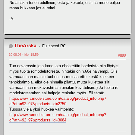
No ainakin toi on edullinen, osta ja kokeile, ei siinä mene paljoa
rahaa hukkaan jos ei toimi.
-A-
TheArska
Fullspeed RC
10.08.08 - klo: 18.59
#888
Tuo novarossin jota kone jota ehdotettiin borderista niin löytyisi
myös tuolta rcmodelstoresta, hintakin on n.60e halvempi. Olisi
varmaan ihan mainio tuohon jos meinaa ettei kestä kaikkein
tehokkaimpia, eikä ole hinnalla pilattu, mutta kuljettaa silti
varmaan ihan mukavasti(näin ainakin kuvittelisin..).Ja tuolta rc
modelstorestahan sai halpoja renkaita myös. Eli tämä:
http://www.rcmodelstore.com/catalog/product_info.php?
cPath=92_97&products_id=2750
Tuossa vielä yksi huokea vaihtoehto:
http://www.rcmodelstore.com/catalog/product_info.php?
cPath=92_97&products_id=3084