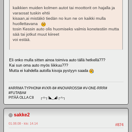
kaikkien muiden kolmen autot tai moottorit on hajalla ja
varaosat tuskin ehtii
kisaan,ai mistäkö tiedän no kun ne on kaikki mulla
huollettavana
tosin Kessin auto olis huomiseks valmis konetestiin mutta
sää tai jotkut muut kiireet
voi estää.
Eli onko mulla sitten ainoa toimiva auto tällä hetkellä???
Kai sun oma auto myös liikkuu???
Mutta ei kahdella autolla kisoja pystyyn saada
#ARRMA TYPHON# #VXR-8# #NOVAROSSI# #V-ONE-RRR#
#FUTABA#
PITÄÄ OLLA C8 ┌∩┐(◣_◢)┌∩┐
sakke2
01.08.08 - klo: 14.14
#874