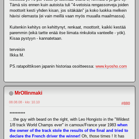
Tämä siis ennen kuin autoista tuli "4-vetoisia rengassorveja joiden
moottorit kesti yhden kisan, jos sitäkään" ja koko luokka melkein
hävisi olemasta (ei vain meillä vaan myös muualla maailmassa).
Kuitenkin kehitys on kehittynyt, renkaat, moottorit, kaikki kestää
paremmin (eikä tartte enää itse liimata rinkuloita vanteelle - yök).
Kisaa pystyyn - kannatetaan.
terveisin
Ilkka M.
PS.ratapolttiksen japanin historiaa osoitteessa:
www.kyosho.com
MrOllinmaki
08.08.08 - klo: 10.10
#880
**********
...the guy with beard on the right, with Leo Hongisto in the "Wildest
1/8 track World Champs ever" in carnoux/France year 1983
when
the owner of the track stole the results of the final and tried to
declare the French driver the winner!
Oh, those times ! It has