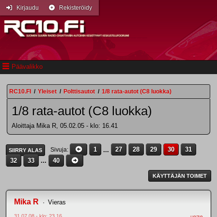
Kirjaudu
Rekisteröidy
Päävalikko
RC10.FI
/
Yleiset
/
Polttisautot
/
1/8 rata-autot (C8 luokka)
1/8 rata-autot (C8 luokka)
Aloittaja Mika R, 05.02.05 - klo: 16.41
1
...
27
28
29
30
31
Sivuja
SIIRRY ALAS
32
33
...
40
KÄYTTÄJÄN TOIMET
Mika R
Vieras
31.07.08 - klo: 23.16