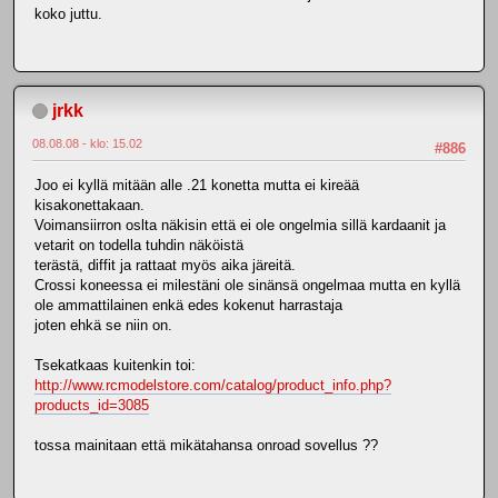
koko juttu.
jrkk
08.08.08 - klo: 15.02
#886
Joo ei kyllä mitään alle .21 konetta mutta ei kireää
kisakonettakaan.
Voimansiirron oslta näkisin että ei ole ongelmia sillä kardaanit ja
vetarit on todella tuhdin näköistä
terästä, diffit ja rattaat myös aika järeitä.
Crossi koneessa ei milestäni ole sinänsä ongelmaa mutta en kyllä
ole ammattilainen enkä edes kokenut harrastaja
joten ehkä se niin on.
Tsekatkaas kuitenkin toi:
http://www.rcmodelstore.com/catalog/product_info.php?
products_id=3085
tossa mainitaan että mikätahansa onroad sovellus ??