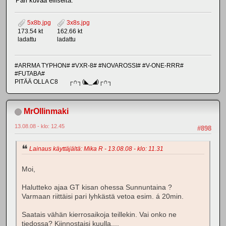
Pari kuvaa eiliseltä.
5x8b.jpg
3x8s.jpg
173.54 kt
162.66 kt
ladattu
ladattu
#ARRMA TYPHON# #VXR-8# #NOVAROSSI# #V-ONE-RRR#
#FUTABA#
PITÄÄ OLLA C8 ┌∩┐(◣_◢)┌∩┐
MrOllinmaki
13.08.08 - klo: 12.45
#898
Lainaus käyttäjältä: Mika R - 13.08.08 - klo: 11.31
Moi,
Halutteko ajaa GT kisan ohessa Sunnuntaina ?
Varmaan riittäisi pari lyhkästä vetoa esim. á 20min.
Saatais vähän kierrosaikoja teillekin. Vai onko ne
tiedossa? Kiinnostaisi kuulla....