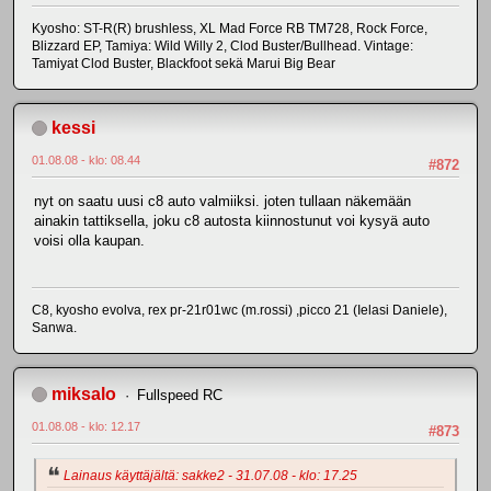
Kyosho: ST-R(R) brushless, XL Mad Force RB TM728, Rock Force,
Blizzard EP, Tamiya: Wild Willy 2, Clod Buster/Bullhead. Vintage:
Tamiyat Clod Buster, Blackfoot sekä Marui Big Bear
kessi
01.08.08 - klo: 08.44
#872
nyt on saatu uusi c8 auto valmiiksi. joten tullaan näkemään
ainakin tattiksella, joku c8 autosta kiinnostunut voi kysyä auto
voisi olla kaupan.
C8, kyosho evolva, rex pr-21r01wc (m.rossi) ,picco 21 (Ielasi Daniele),
Sanwa.
miksalo
Fullspeed RC
01.08.08 - klo: 12.17
#873
Lainaus käyttäjältä: sakke2 - 31.07.08 - klo: 17.25