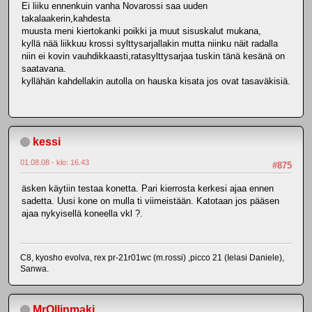
Ei liiku ennenkuin vanha Novarossi saa uuden
takalaakerin,kahdesta
muusta meni kiertokanki poikki ja muut sisuskalut mukana,
kyllä nää liikkuu krossi sylttysarjallakin mutta niinku näit radalla
niin ei kovin vauhdikkaasti,ratasylttysarjaa tuskin tänä kesänä on
saatavana.
kyllähän kahdellakin autolla on hauska kisata jos ovat tasaväkisiä.
kessi
01.08.08 - klo: 16.43
#875
äsken käytiin testaa konetta. Pari kierrosta kerkesi ajaa ennen
sadetta. Uusi kone on mulla ti viimeistään. Katotaan jos pääsen
ajaa nykyisellä koneella vkl ?.
C8, kyosho evolva, rex pr-21r01wc (m.rossi) ,picco 21 (Ielasi Daniele),
Sanwa.
MrOllinmaki