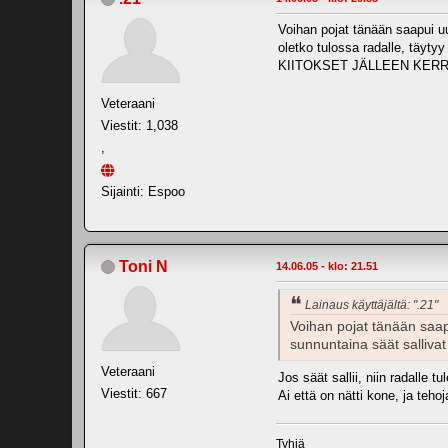
Voihan pojat tänään saapui uut
oletko tulossa radalle, täyty
KIITOKSET JÄLLEEN KER
Veteraani
Viestit: 1,038
,
Sijainti: Espoo
Toni N
14.06.05 - klo: 21.51
Lainaus käyttäjältä: ".21"
Voihan pojat tänään saapu
sunnuntaina säät sallivat
Veteraani
Jos säät sallii, niin radalle t
Viestit: 667
Ai että on nätti kone, ja teho
Tyhjä