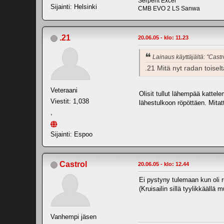
Serpent Excel
Sijainti: Helsinki
CMB EVO 2 LS Sanwa
.21
20.06.05 - klo: 11.23
Lainaus käyttäjältä: "Castr
.21 Mitä nyt radan toiselt
Veteraani
Olisit tullut lähempää katte
Viestit: 1,038
lähestulkoon röpöttäen. Mitatti
,
Sijainti: Espoo
Castrol
20.06.05 - klo: 12.44
Ei pystyny tulemaan kun oli
(Kruisailin sillä tyylikkäällä m
Vanhempi jäsen