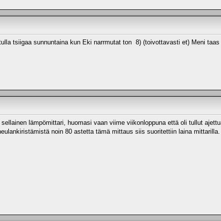
ulla tsiigaa sunnuntaina kun Eki narrmutat ton 8) (toivottavasti et) Meni ta
 sellainen lämpömittari, huomasi vaan viime viikonloppuna että oli tullut ajett
lankiristämistä noin 80 astetta tämä mittaus siis suoritettiin laina mittarilla.