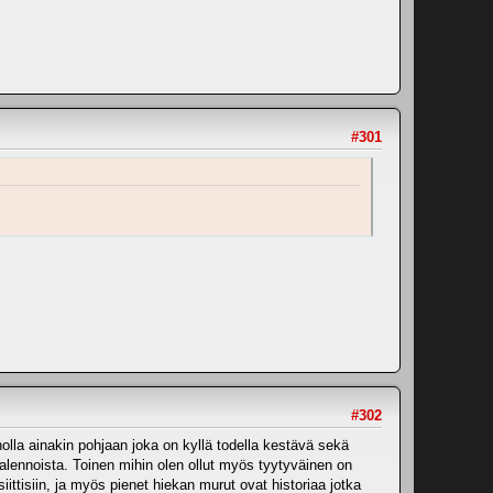
#301
#302
lla ainakin pohjaan joka on kyllä todella kestävä sekä
malennoista. Toinen mihin olen ollut myös tyytyväinen on
iittisiin, ja myös pienet hiekan murut ovat historiaa jotka