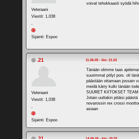
voivat tehokkaasti syödä hih
Veteraani
Viestit: 1,038
,
Sijainti: Espoo
.21
11.06.05 - klo: 21.02
Tänään olimme taas ajelemassa 
suurimmat pölyt pois. oli tänä
päästään ottamaan jossain vai
meidä kärry kulki tänään tode
SUURET KIITOKSET TEAM
Veteraani
Jotain uuttakin pitäisi pääst
Viestit: 1,038
novarossin rex crossi moottor
,
asiaan
Sijainti: Espoo
.21
14.06.05 - klo: 20.55