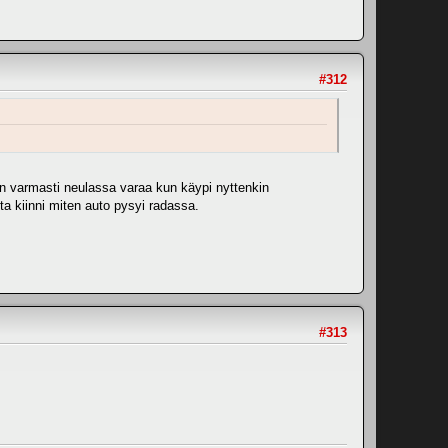
#312
on varmasti neulassa varaa kun käypi nyttenkin
ista kiinni miten auto pysyi radassa.
#313