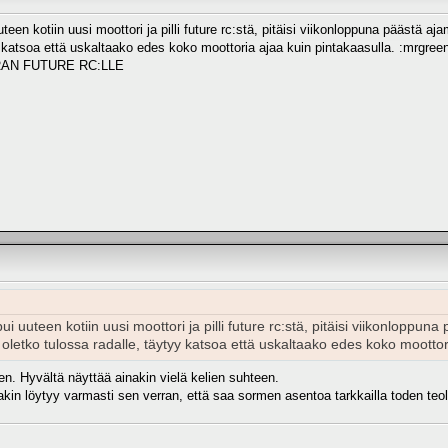
een kotiin uusi moottori ja pilli future rc:stä, pitäisi viikonloppuna päästä aj
y katsoa että uskaltaako edes koko moottoria ajaa kuin pintakaasulla. :mrgre
RAN FUTURE RC:LLE
i uuteen kotiin uusi moottori ja pilli future rc:stä, pitäisi viikonloppun
 oletko tulossa radalle, täytyy katsoa että uskaltaako edes koko mootto
ulen. Hyvältä näyttää ainakin vielä kelien suhteen.
jakin löytyy varmasti sen verran, että saa sormen asentoa tarkkailla toden teoll