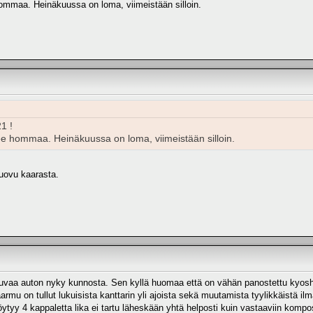
 hommaa. Heinäkuussa on loma, viimeistään silloin.
1 !
ilee hommaa. Heinäkuussa on loma, viimeistään silloin.
luovu kaarasta.
kuvaa auton nyky kunnosta. Sen kyllä huomaa että on vähän panostettu kyosho
armu on tullut lukuisista kanttarin yli ajoista sekä muutamista tyylikkäistä il
löytyy 4 kappaletta lika ei tartu läheskään yhtä helposti kuin vastaaviin kompos