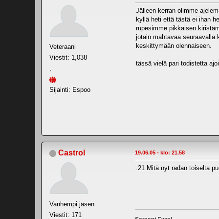
Jälleen kerran olimme ajelemas
kyllä heti että tästä ei ihan 
rupesimme pikkaisen kiristämä
jotain mahtavaa seuraavalla ke
keskittymään olennaiseen.
Veteraani
Viestit: 1,038
tässä vielä pari todistetta aj
,
Sijainti: Espoo
Castrol
19.06.05 - klo: 21.58
.21 Mitä nyt radan toiselta pu
Vanhempi jäsen
Viestit: 171