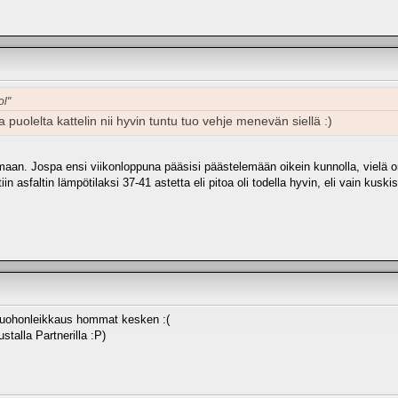
ol"
a puolelta kattelin nii hyvin tuntu tuo vehje menevän siellä :)
lemaan. Jospa ensi viikonloppuna pääsisi päästelemään oikein kunnolla, vielä 
in asfaltin lämpötilaksi 37-41 astetta eli pitoa oli todella hyvin, eli vain kusk
 ruohonleikkaus hommat kesken :(
ustalla Partnerilla :P)