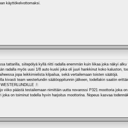
nan käyttökelvottomaksi.
tattarilla, siitepölyä kyllä riitti radalla enemmän kuin liikaa joka näkyi alku
än radalla myös uusi 1/8 auto kuski joka oli juuri hankkinut koko kaluston, tode
heessa jopa leikkimielista kilpailua, sekä vertailemaan toisten säätöjä.
lla kivasti team westerlundin säätöoppitunnin jälkeen, todellakin saatiin eri
 WESTERLUNDILLE :!:
ä jo viiko päästä testailemaan nimittäin uutta novarossi P321 moottoria joka on
i joka on toiminut todella hyvin harjoitus moottorina. Nopeus kasvaa todennäkö