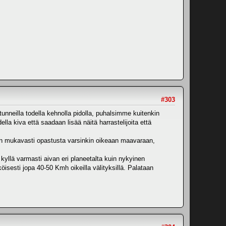
#303
 tunneilla todella kehnolla pidolla, puhalsimme kuitenkin
lla kiva että saadaan lisää näitä harrastelijoita että
ttäin mukavasti opastusta varsinkin oikeaan maavaraan,
 kyllä varmasti aivan eri planeetalta kuin nykyinen
isesti jopa 40-50 Kmh oikeilla välityksillä. Palataan