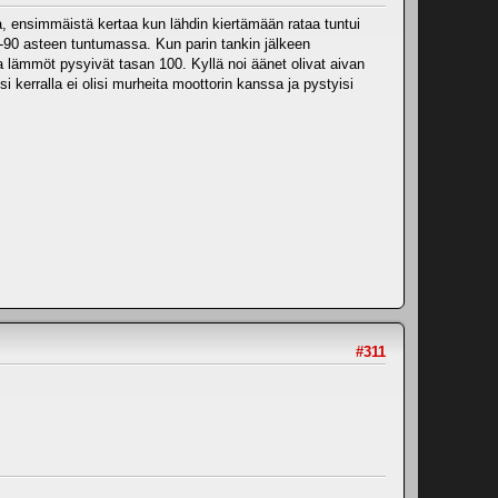
lla, ensimmäistä kertaa kun lähdin kiertämään rataa tuntui
 85-90 asteen tuntumassa. Kun parin tankin jälkeen
a lämmöt pysyivät tasan 100. Kyllä noi äänet olivat aivan
i kerralla ei olisi murheita moottorin kanssa ja pystyisi
#311