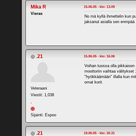
Mika R
15.06.05 - klo: 13.09
Vieras
No mä kyllä ihmettelin kun p
jaksanut asialla sen enmpää pä
.21
15.06.05 - klo: 16.06
Voihan tuossa olla pikkaisen e
moottoriin vaihtaa välitykset
"hyökkäämään" illalla kun mitt
omat korit.
Veteraani
Viestit: 1,038
,
Sijainti: Espoo
.21
19.06.05 - klo: 20.31