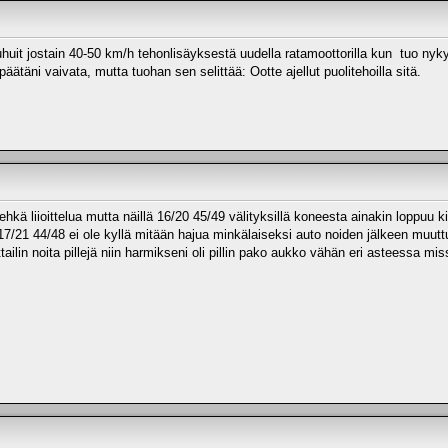
uhuit jostain 40-50 km/h tehonlisäyksestä uudella ratamoottorilla kun tuo n
ätäni vaivata, mutta tuohan sen selittää: Ootte ajellut puolitehoilla sitä.
hkä liioittelua mutta näillä 16/20 45/49 välityksillä koneesta ainakin loppuu ki
 17/21 44/48 ei ole kyllä mitään hajua minkälaiseksi auto noiden jälkeen muu
ailin noita pillejä niin harmikseni oli pillin pako aukko vähän eri asteessa missä