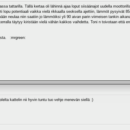
sa tattarilla. Tällä kertaa oli lähinnä ajaa loput siisäänajot uudella moottori
heti lopu potentiaali vaikka vielä rikkaalla seoksella ajettiin, lämmöt pysyivät
än neulaa niin saatiin jo lämmöiksi yli 90 aivan parin viimeisen tankin aikan
rralla täytyy kiristään vielä vähän kakkos vaihdetta. Toni n toivotaan että ens
oista. :mrgreen:
olelta kattelin nii hyvin tuntu tuo vehje menevän siellä :)