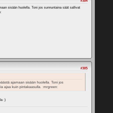
#304
amaan sisään huolella. Toni jos sunnuntaina säät sallivat
en:
#305
a päästä ajamaan sisään huolella. Toni jos
ria ajaa kuin pintakaasulla. :mrgreen:
a :)