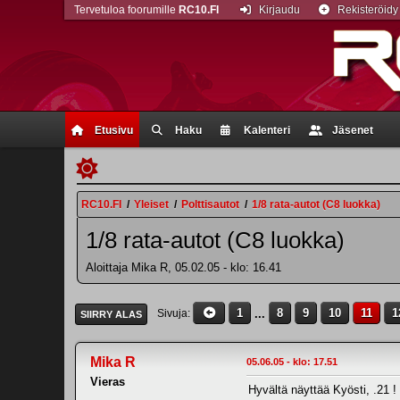
Tervetuloa foorumille
RC10.FI
Kirjaudu
Rekisteröidy
Etusivu
Haku
Kalenteri
Jäsenet
RC10.FI
/
Yleiset
/
Polttisautot
/
1/8 rata-autot (C8 luokka)
1/8 rata-autot (C8 luokka)
Aloittaja Mika R, 05.02.05 - klo: 16.41
1
...
8
9
10
11
1
Sivuja
SIIRRY ALAS
Mika R
05.06.05 - klo: 17.51
Vieras
Hyvältä näyttää Kyösti, .21 !