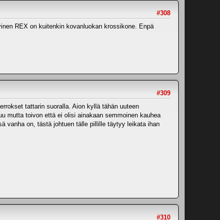
#308
ykyinen REX on kuitenkin kovanluokan krossikone. Enpä
#309
errokset tattarin suoralla. Aion kyllä tähän uuteen
ttuu mutta toivon että ei olisi ainakaan semmoinen kauhea
 vanha on, tästä johtuen tälle pillille täytyy leikata ihan
#310