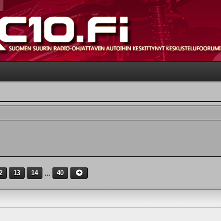
2
13
14
...
40