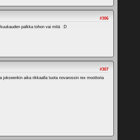
#306
as kuukauden palkka tohon vai mitä :D
#307
ua jokseenkin aika rikkaalla tuota novarossin rex moottoria