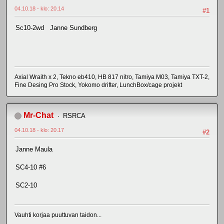
04.10.18 - klo: 20.14
#1
Sc10-2wd Janne Sundberg
Axial Wraith x 2, Tekno eb410, HB 817 nitro, Tamiya M03, Tamiya TXT-2,
Fine Desing Pro Stock, Yokomo drifter, LunchBox/cage projekt
Mr-Chat
RSRCA
04.10.18 - klo: 20.17
#2
Janne Maula
SC4-10 #6
SC2-10
Vauhti korjaa puuttuvan taidon...