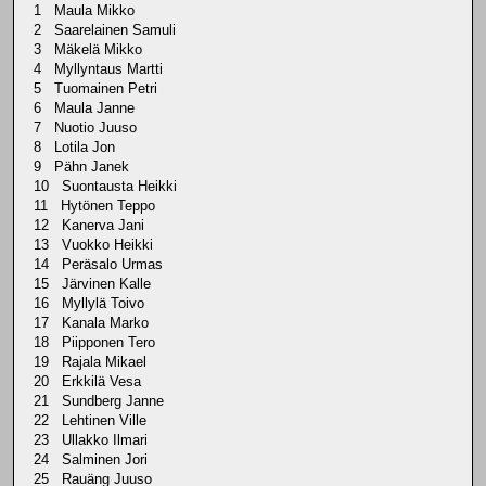
1 Maula Mikko
2 Saarelainen Samuli
3 Mäkelä Mikko
4 Myllyntaus Martti
5 Tuomainen Petri
6 Maula Janne
7 Nuotio Juuso
8 Lotila Jon
9 Pähn Janek
10 Suontausta Heikki
11 Hytönen Teppo
12 Kanerva Jani
13 Vuokko Heikki
14 Peräsalo Urmas
15 Järvinen Kalle
16 Myllylä Toivo
17 Kanala Marko
18 Piipponen Tero
19 Rajala Mikael
20 Erkkilä Vesa
21 Sundberg Janne
22 Lehtinen Ville
23 Ullakko Ilmari
24 Salminen Jori
25 Rauäng Juuso