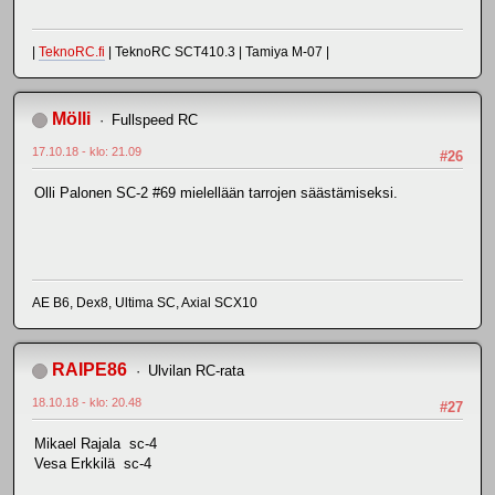
|
TeknoRC.fi
| TeknoRC SCT410.3 | Tamiya M-07 |
Mölli
Fullspeed RC
17.10.18 - klo: 21.09
#26
Olli Palonen SC-2 #69 mielellään tarrojen säästämiseksi.
AE B6, Dex8, Ultima SC, Axial SCX10
RAIPE86
Ulvilan RC-rata
18.10.18 - klo: 20.48
#27
Mikael Rajala sc-4
Vesa Erkkilä sc-4