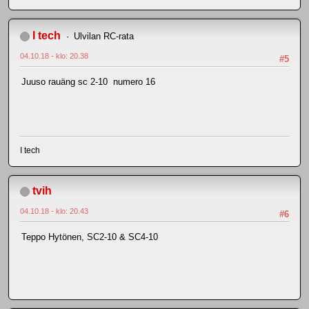
I tech
Ulvilan RC-rata
04.10.18 - klo: 20.38
#5
Juuso rauäng sc 2-10 numero 16
I tech
tvih
04.10.18 - klo: 20.43
#6
Teppo Hytönen, SC2-10 & SC4-10