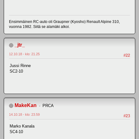
Ensimmäinen RC-auto oli Graupner (Kyosho) Renault Alpine 310,
vuonna 1982. Siitä se alamäki alkoi.
_jtr_
12.10.18 - klo: 21.25
#22
Jussi Rinne
SC2-10
MakeKan
PRCA
14.10.18 - klo: 23.59
#23
Marko Kanala
SC4-10