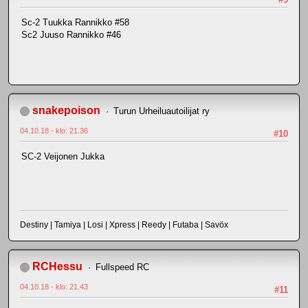
Sc-2 Tuukka Rannikko #58
Sc2 Juuso Rannikko #46
snakepoison
Turun Urheiluautoilijat ry
04.10.18 - klo: 21.36
#10
SC-2 Veijonen Jukka
Destiny | Tamiya | Losi | Xpress | Reedy | Futaba | Savöx
RCHessu
Fullspeed RC
04.10.18 - klo: 21.43
#11