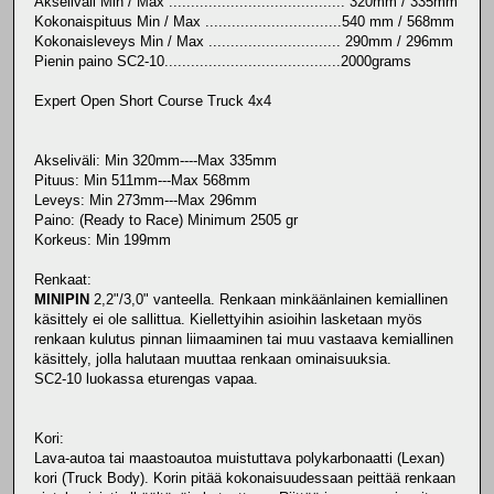
Akseliväli Min / Max ........................................ 320mm / 335mm
Kokonaispituus Min / Max ...............................540 mm / 568mm
Kokonaisleveys Min / Max .............................. 290mm / 296mm
Pienin paino SC2-10........................................2000grams
Expert Open Short Course Truck 4x4
Akseliväli: Min 320mm----Max 335mm
Pituus: Min 511mm---Max 568mm
Leveys: Min 273mm---Max 296mm
Paino: (Ready to Race) Minimum 2505 gr
Korkeus: Min 199mm
Renkaat:
MINIPIN
2,2"/3,0" vanteella. Renkaan minkäänlainen kemiallinen
käsittely ei ole sallittua. Kiellettyihin asioihin lasketaan myös
renkaan kulutus pinnan liimaaminen tai muu vastaava kemiallinen
käsittely, jolla halutaan muuttaa renkaan ominaisuuksia.
SC2-10 luokassa eturengas vapaa.
Kori:
Lava-autoa tai maastoautoa muistuttava polykarbonaatti (Lexan)
kori (Truck Body). Korin pitää kokonaisuudessaan peittää renkaan