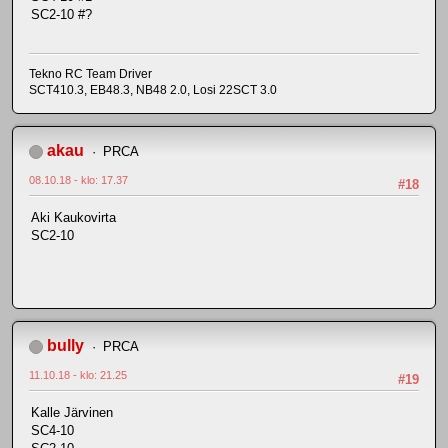
SC2-10 #?
Tekno RC Team Driver
SCT410.3, EB48.3, NB48 2.0, Losi 22SCT 3.0
akau
PRCA
08.10.18 - klo: 17.37
#18
Aki Kaukovirta
SC2-10
bully
PRCA
11.10.18 - klo: 21.25
#19
Kalle Järvinen
SC4-10