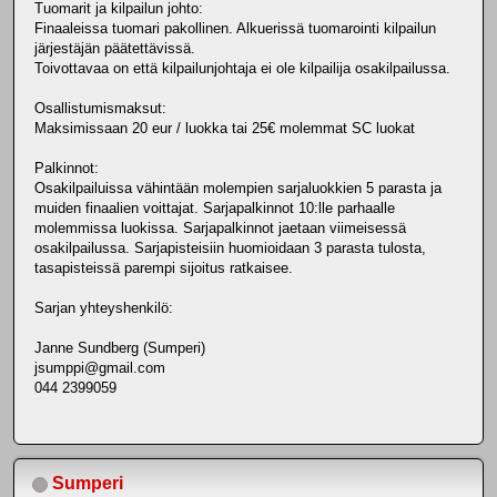
Tuomarit ja kilpailun johto:
Finaaleissa tuomari pakollinen. Alkuerissä tuomarointi kilpailun
järjestäjän päätettävissä.
Toivottavaa on että kilpailunjohtaja ei ole kilpailija osakilpailussa.
Osallistumismaksut:
Maksimissaan 20 eur / luokka tai 25€ molemmat SC luokat
Palkinnot:
Osakilpailuissa vähintään molempien sarjaluokkien 5 parasta ja
muiden finaalien voittajat. Sarjapalkinnot 10:lle parhaalle
molemmissa luokissa. Sarjapalkinnot jaetaan viimeisessä
osakilpailussa. Sarjapisteisiin huomioidaan 3 parasta tulosta,
tasapisteissä parempi sijoitus ratkaisee.
Sarjan yhteyshenkilö:
Janne Sundberg (Sumperi)
jsumppi@gmail.com
044 2399059
Sumperi