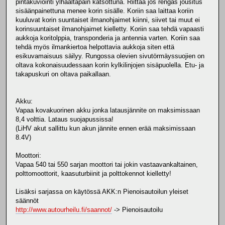
pintakuviointi ylhäältäpäin katsottuna. Riittää jos rengas jousitus
sisäänpainettuna menee korin sisälle. Koriin saa laittaa koriin
kuuluvat korin suuntaiset ilmanohjaimet kiinni, siivet tai muut ei
korinsuuntaiset ilmanohjaimet kielletty. Koriin saa tehdä vapaasti
aukkoja koritolppia, transponderia ja antennia varten. Koriin saa
tehdä myös ilmankiertoa helpottavia aukkoja siten että
esikuvamaisuus säilyy. Rungossa olevien sivutörmäyssuojien on
oltava kokonaisuudessaan korin kylkilinjojen sisäpuolella. Etu- ja
takapuskuri on oltava paikallaan.
Akku:
Vapaa kovakuorinen akku jonka latausjännite on maksimissaan
8,4 volttia. Lataus suojapussissa!
(LiHV akut sallittu kun akun jännite ennen erää maksimissaan
8.4V)
Moottori:
Vapaa 540 tai 550 sarjan moottori tai jokin vastaavankaltainen,
polttomoottorit, kaasuturbiinit ja polttokennot kielletty!
Lisäksi sarjassa on käytössä AKK:n Pienoisautoilun yleiset
säännöt
http://www.autourheilu.fi/saannot/
-> Pienoisautoilu