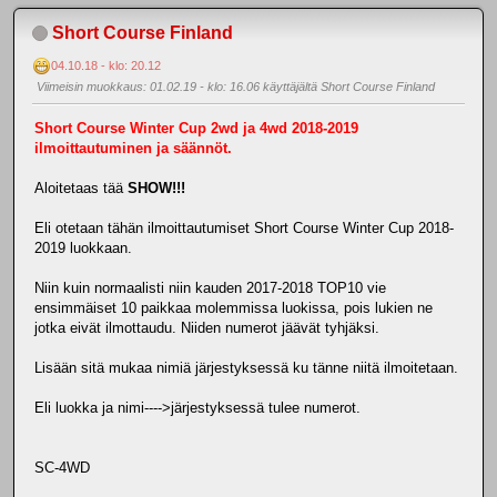
Short Course Finland
04.10.18 - klo: 20.12
Viimeisin muokkaus
: 01.02.19 - klo: 16.06 käyttäjältä Short Course Finland
Short Course Winter Cup 2wd ja 4wd 2018-2019
ilmoittautuminen ja säännöt.
Aloitetaas tää
SHOW!!!
Eli otetaan tähän ilmoittautumiset Short Course Winter Cup 2018-
2019 luokkaan.
Niin kuin normaalisti niin kauden 2017-2018 TOP10 vie
ensimmäiset 10 paikkaa molemmissa luokissa, pois lukien ne
jotka eivät ilmottaudu. Niiden numerot jäävät tyhjäksi.
Lisään sitä mukaa nimiä järjestyksessä ku tänne niitä ilmoitetaan.
Eli luokka ja nimi---->järjestyksessä tulee numerot.
SC-4WD