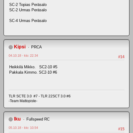
SC-2 Topias Peräsalo
SC-2 Urmas Peräsalo
SC-4 Urmas Peräsalo
Kipsi
PRCA
04.10.18 - klo: 22.34
#14
Heikkilä Mikko. SC2-10 #5
Pakkala Kimmo. SC2-10 #6
TLR SCTE 3.0 #7 - TLR 22SCT 3.0 #6
-Team Mattopiste-
Iku
Fullspeed RC
05.10.18 - klo: 10.54
#15