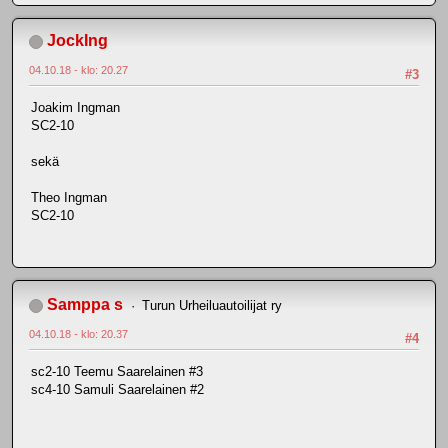
JockIng
04.10.18 - klo: 20.27
#3
Joakim Ingman
SC2-10
sekä
Theo Ingman
SC2-10
Samppa s
Turun Urheiluautoilijat ry
04.10.18 - klo: 20.37
#4
sc2-10 Teemu Saarelainen #3
sc4-10 Samuli Saarelainen #2