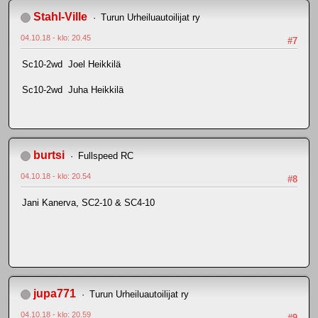
Stahl-Ville
Turun Urheiluautoilijat ry
04.10.18 - klo: 20.45
#7
Sc10-2wd Joel Heikkilä
Sc10-2wd Juha Heikkilä
burtsi
Fullspeed RC
04.10.18 - klo: 20.54
#8
Jani Kanerva, SC2-10 & SC4-10
jupa771
Turun Urheiluautoilijat ry
04.10.18 - klo: 20.59
#9