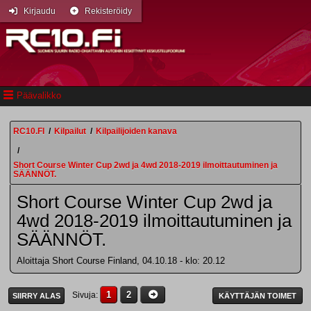
Kirjaudu
Rekisteröidy
Päävalikko
RC10.FI
/
Kilpailut
/
Kilpailijoiden kanava
/
Short Course Winter Cup 2wd ja 4wd 2018-2019 ilmoittautuminen ja
SÄÄNNÖT.
Short Course Winter Cup 2wd ja
4wd 2018-2019 ilmoittautuminen ja
SÄÄNNÖT.
Aloittaja Short Course Finland, 04.10.18 - klo: 20.12
1
2
Sivuja
SIIRRY ALAS
KÄYTTÄJÄN TOIMET