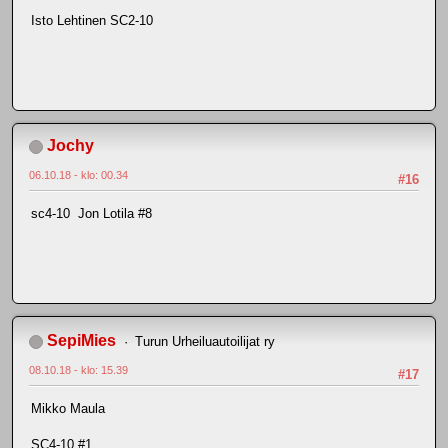
Isto Lehtinen SC2-10
Jochy
06.10.18 - klo: 00.34
#16
sc4-10 Jon Lotila #8
SepiMies
Turun Urheiluautoilijat ry
08.10.18 - klo: 15.39
#17
Mikko Maula
SC4-10 #1