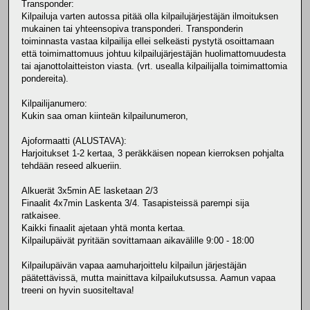
Transponder:
Kilpailuja varten autossa pitää olla kilpailujärjestäjän ilmoituksen
mukainen tai yhteensopiva transponderi. Transponderin
toiminnasta vastaa kilpailija ellei selkeästi pystytä osoittamaan
että toimimattomuus johtuu kilpailujärjestäjän huolimattomuudesta
tai ajanottolaitteiston viasta. (vrt. usealla kilpailijalla toimimattomia
pondereita).
Kilpailijanumero:
Kukin saa oman kiinteän kilpailunumeron,
Ajoformaatti (ALUSTAVA):
Harjoitukset 1-2 kertaa, 3 peräkkäisen nopean kierroksen pohjalta
tehdään reseed alkueriin.
Alkuerät 3x5min AE lasketaan 2/3
Finaalit 4x7min Laskenta 3/4. Tasapisteissä parempi sija
ratkaisee.
Kaikki finaalit ajetaan yhtä monta kertaa.
Kilpailupäivät pyritään sovittamaan aikavälille 9:00 - 18:00
Kilpailupäivän vapaa aamuharjoittelu kilpailun järjestäjän
päätettävissä, mutta mainittava kilpailukutsussa. Aamun vapaa
treeni on hyvin suositeltava!