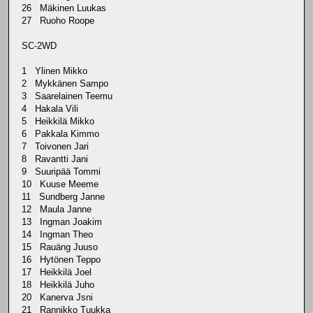
26 Mäkinen Luukas
27 Ruoho Roope
SC-2WD
1 Ylinen Mikko
2 Mykkänen Sampo
3 Saarelainen Teemu
4 Hakala Vili
5 Heikkilä Mikko
6 Pakkala Kimmo
7 Toivonen Jari
8 Ravantti Jani
9 Suuripää Tommi
10 Kuuse Meeme
11 Sundberg Janne
12 Maula Janne
13 Ingman Joakim
14 Ingman Theo
15 Rauäng Juuso
16 Hytönen Teppo
17 Heikkilä Joel
18 Heikkilä Juho
20 Kanerva Jsni
21 Rannikko Tuukka