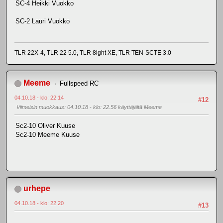
SC-4 Heikki Vuokko
SC-2 Lauri Vuokko
TLR 22X-4, TLR 22 5.0, TLR 8ight XE, TLR TEN-SCTE 3.0
Meeme
Fullspeed RC
04.10.18 - klo: 22.14
#12
Viimeisin muokkaus
: 04.10.18 - klo: 22.56 käyttäjältä Meeme
Sc2-10 Oliver Kuuse
Sc2-10 Meeme Kuuse
urhepe
04.10.18 - klo: 22.20
#13