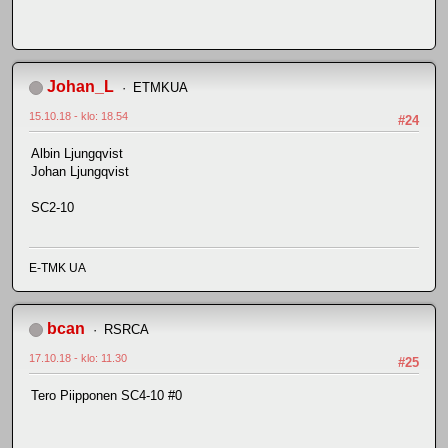
Johan_L
ETMKUA
15.10.18 - klo: 18.54
#24
Albin Ljungqvist
Johan Ljungqvist
SC2-10
E-TMK UA
bcan
RSRCA
17.10.18 - klo: 11.30
#25
Tero Piipponen SC4-10 #0