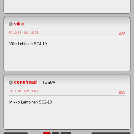
vilijo
30.10.18 - klo: 10.01
#28
Ville Lehtinen SC4-10
conehead
TamUA
01.11.18 - klo: 11.03
#29
Mikko Lampinen SC2-10