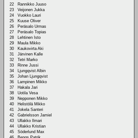
22 Rannikko Juuso
23 Veijonen Jukka
24 Vuokko Lauri
25 Kuuse Oliver
26 Peräsalo Urmas
27 Peräsalo Topias
28 Lehtinen Isto
29 Maula Mikko
30 Kaukovirta Aki
31 Järvinen Kalle
32 Tetri Marko
33 Rinne Jussi
34 Ljungqvist Albin
35 Johan Ljungqvist
36 Lampinen Mikko
37 Hakala Jari
38 Uotila Vesa
39 Nepponen Mikko
40 Helistölä Mikko
41 Jokela Santeri
42 Gabrielsson Jamiel
43 Ullakko Ilmari
44 Ullakko Kristian
45 Söderlund Max
46 Bengs Patrik