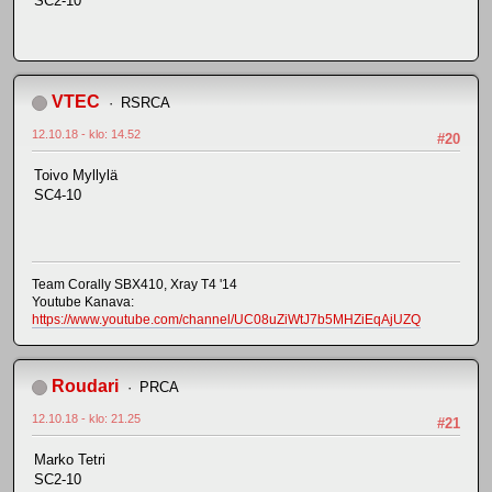
SC2-10
VTEC
RSRCA
12.10.18 - klo: 14.52
#20
Toivo Myllylä
SC4-10
Team Corally SBX410, Xray T4 '14
Youtube Kanava:
https://www.youtube.com/channel/UC08uZiWtJ7b5MHZiEqAjUZQ
Roudari
PRCA
12.10.18 - klo: 21.25
#21
Marko Tetri
SC2-10