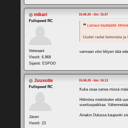
mikari
15.06.20 - klo: 15.57
Fullspeed RC
Lainaus käyttäjältä: Metsäl
Uudet radat betonista ja k
Veteraani
varmaan vitsi liittyen tätä edel
Viestit: 6,968
Sijainti: ESPOO
Juusoite
15.06.20 - klo: 16.13
Fullspeed RC
Kuka osaa sanoa missä määrin
Hölmöna mietiskelen että uusi
suorituspaikkaa. Vähennetään 
Ainakin Oulussa kaupunki sii
Jäsen
Viestit: 23