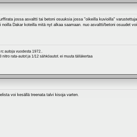
urffirata jossa asvaltti tai betoni osuuksia jossa "oikeilla kuvioilla" varustettu
tai noilla Dakar koteilla mitä nyt alkaa saamaan. nuo asvaltti/betoni osuudet vo
 rc autoja vuodesta 1972..
 nitro rata-autot ja 1/12 sähköautot. ei muuta tälläkertaa
lista voi kesällä treenata talvi kisoja varten.