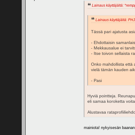
Lainaus käyttäjältä: *rempp
Lainaus käyttäjältä: PHJ
Tässä pari ajatusta as
- Ehdottaisin samanlais
- Mekkausalue ei tarvit
- Itse toivon sellaista 
Onko mahdollista että 
vielä tämän kauden ai
- Pasi
Hyviä pointteja. Reunapu
eli samaa koroketta voita
Alustavaa rataprofiilieh
mainiota! nykyisesän baanan 