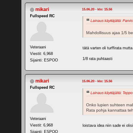
mikari
15.06.20 - klo: 15.56
Fullspeed RC
Lainaus käyttäjältä: Parvis
Mahdollisuus ajaa 1/5 ben
Veteraani
tätä varten oli turffirata mutt
Viestit: 6,968
1/8 rata puhtaasti
Sijainti: ESPOO
mikari
15.06.20 - klo: 15.56
Fullspeed RC
Lainaus käyttäjältä: Teppo 
Onko lupien suhteen mahd
Rata pohja kannattaa tehd
Veteraani
Viestit: 6,968
loistava idea niin sade ei olis
Sijainti: ESPOO