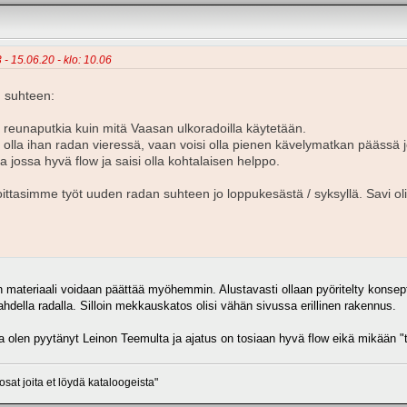
 - 15.06.20 - klo: 10.06
n suhteen:
a reunaputkia kuin mitä Vaasan ulkoradoilla käytetään.
 olla ihan radan vieressä, vaan voisi olla pienen kävelymatkan päässä joll
taa jossa hyvä flow ja saisi olla kohtalaisen helppo.
oittasimme työt uuden radan suhteen jo loppukesästä / syksyllä. Savi o
n materiaali voidaan päättää myöhemmin. Alustavasti ollaan pyöritelty konsept
ahdella radalla. Silloin mekkauskatos olisi vähän sivussa erillinen rakennus.
ta olen pyytänyt Leinon Teemulta ja ajatus on tosiaan hyvä flow eikä mikään 
osat joita et löydä kataloogeista"