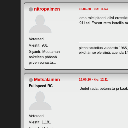
nitropaimen
15.06.20 - klo: 11.53
oma mielipiteeni olisi crossi/t
911 tai Escort retro koreilla 
Veteraani
Viestit: 981
pienoisautoilua vuodesta 1965,
Sijainti: Muutaman
eiköhän se ole siinä. agenda 1/8
askeleen päässä
pilvenreunasta...
Metsäläinen
15.06.20 - klo: 12.11
Fullspeed RC
Uudet radat betonista ja kaake
Veteraani
Viestit: 1,181