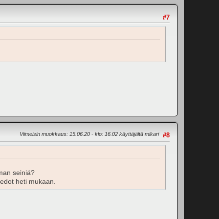
#7
Viimeisin muokkaus
: 15.06.20 - klo: 16.02 käyttäjältä mikari
#8
lman seiniä?
uvedot heti mukaan.