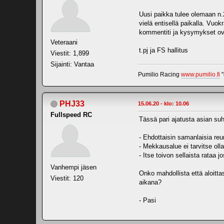
Uusi paikka tulee olemaan n.
vielä entisellä paikalla. Vu
kommentiti ja kysymykset ovat
Veteraani
t.pj ja FS hallitus
Viestit: 1,899
Sijainti: Vantaa
Pumilio Racing
www.pumilio.fi
"
PHJ33
15.06.20 - klo: 10.06
Fullspeed RC
Tässä pari ajatusta asian su
- Ehdottaisin samanlaisia reu
- Mekkausalue ei tarvitse olla
- Itse toivon sellaista rataa j
Vanhempi jäsen
Onko mahdollista että aloitt
Viestit: 120
aikana?
- Pasi