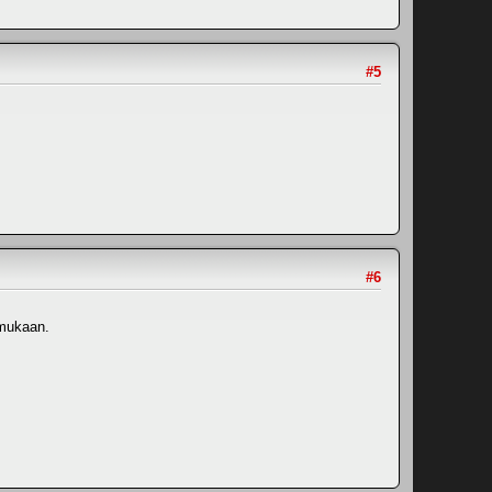
#5
#6
 mukaan.