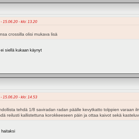
 - 15.06.20 - klo: 13.20
sa crossilla olisi mukava lisä
a ei siellä kukaan käynyt
- 15.06.20 - klo: 14.53
ollista tehdä 1/8 saviradan radan päälle kevytkatto tolppien varaan i
ä reilusti kallistettuna korokkeeseen päin ja ottaa kaivot sekä kastel
i haitaksi