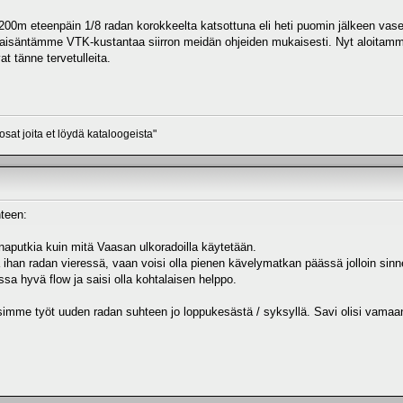
200m eteenpäin 1/8 radan korokkeelta katsottuna eli heti puomin jälkeen va
okraisäntämme VTK-kustantaa siirron meidän ohjeiden mukaisesti. Nyt aloitam
 tänne tervetulleita.
osat joita et löydä kataloogeista"
hteen:
naputkia kuin mitä Vaasan ulkoradoilla käytetään.
 ihan radan vieressä, vaan voisi olla pienen kävelymatkan päässä jolloin sinne 
ossa hyvä flow ja saisi olla kohtalaisen helppo.
asimme työt uuden radan suhteen jo loppukesästä / syksyllä. Savi olisi vama