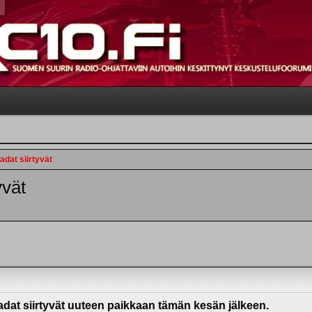
dat siirtyvät
yvät
dat siirtyvät uuteen paikkaan tämän kesän jälkeen.