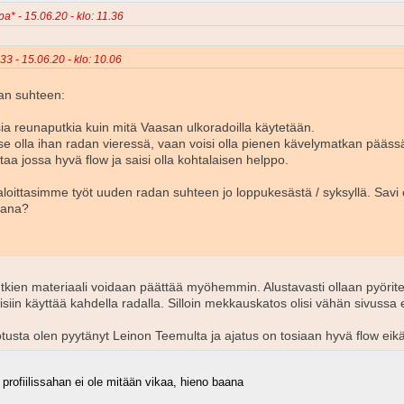
a* - 15.06.20 - klo: 11.36
33 - 15.06.20 - klo: 10.06
ian suhteen:
ia reunaputkia kuin mitä Vaasan ulkoradoilla käytetään.
se olla ihan radan vieressä, vaan voisi olla pienen kävelymatkan päässä jo
rataa jossa hyvä flow ja saisi olla kohtalaisen helppo.
aloittasimme työt uuden radan suhteen jo loppukesästä / syksyllä. Savi
kana?
tkien materiaali voidaan päättää myöhemmin. Alustavasti ollaan pyöritel
isiin käyttää kahdella radalla. Silloin mekkauskatos olisi vähän sivussa 
dotusta olen pyytänyt Leinon Teemulta ja ajatus on tosiaan hyvä flow ei
profiilissahan ei ole mitään vikaa, hieno baana