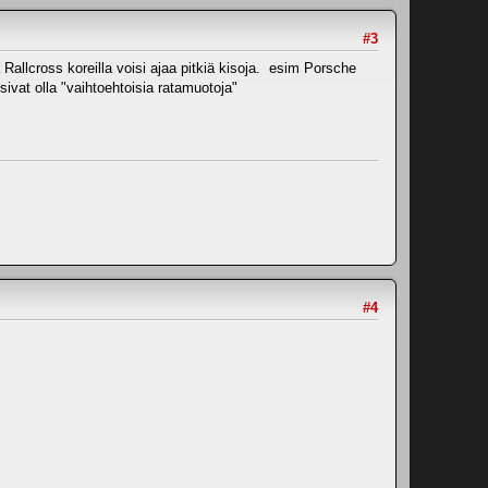
#3
ja Rallcross koreilla voisi ajaa pitkiä kisoja. esim Porsche
isivat olla "vaihtoehtoisia ratamuotoja"
#4