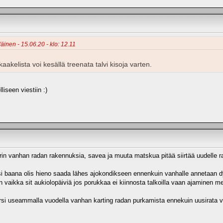
äinen - 15.06.20 - klo: 12.11
aakelista voi kesällä treenata talvi kisoja varten.
liseen viestiin :)
 vanhan radan rakennuksia, savea ja muuta matskua pitää siirtää uudelle r
 baana olis hieno saada lähes ajokondikseen ennenkuin vanhalle annetaan dynyä
vaikka sit aukiolopäiviä jos porukkaa ei kiinnosta talkoilla vaan ajaminen me
rsi useammalla vuodella vanhan karting radan purkamista ennekuin uusirata v