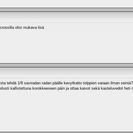
rossilla olisi mukava lisä
sta tehdä 1/8 saviradan radan päälle kevytkatto tolppien varaan ilman seiniä?
ilusti kallistettuna korokkeeseen päin ja ottaa kaivot sekä kasteluvedot heti