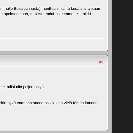
semmalle (tulosuunnasta) monttuun. Tämä kesä siis ajetaan
me speksaamaan, millaiset radat haluamme, eli kaikki
#1
ei tulisi niin paljon pölyä
ankin hyvä varmaan saada paikoilleen vielä tämän kauden