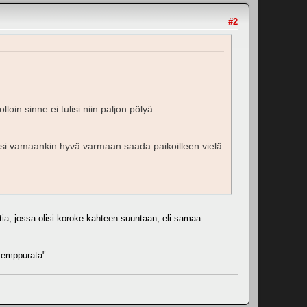
#2
oin sinne ei tulisi niin paljon pölyä
lisi vamaankin hyvä varmaan saada paikoilleen vielä
ia, jossa olisi koroke kahteen suuntaan, eli samaa
"temppurata".