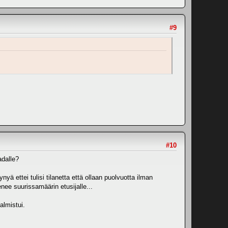
#9
#10
adalle?
 ettei tulisi tilanetta että ollaan puolvuotta ilman
nee suurissamäärin etusijalle...
almistui.