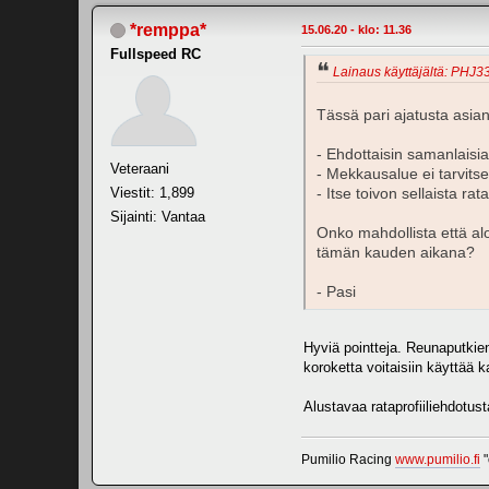
*remppa*
15.06.20 - klo: 11.36
Fullspeed RC
Lainaus käyttäjältä: PHJ33
Tässä pari ajatusta asia
- Ehdottaisin samanlaisi
Veteraani
- Mekkausalue ei tarvitse
Viestit: 1,899
- Itse toivon sellaista ra
Sijainti: Vantaa
Onko mahdollista että al
tämän kauden aikana?
- Pasi
Hyviä pointteja. Reunaputkie
koroketta voitaisiin käyttää k
Alustavaa rataprofiiliehdotus
Pumilio Racing
www.pumilio.fi
"