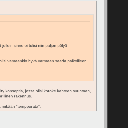
lloin sinne ei tulisi niin paljon pölyä
 olisi vamaankin hyvä varmaan saada paikoilleen
ty konseptia, jossa olisi koroke kahteen suuntaan,
erillinen rakennus.
kä mikään "temppurata".