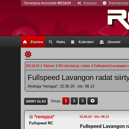
Tervetuloa foorumille
RC10.FI
Kirjaudu
Rekisteröidy
Etusivu
Haku
Kalenteri
Jäsenet
RC10.FI
/
Yleiset
/
RC-kerhot ja -radat
/
Fullspeed Lavangon ra
Fullspeed Lavangon radat siirt
Aloittaja *remppa*, 15.06.20 - klo: 08.13
1
2
3
Sivuja
SIIRRY ALAS
*remppa*
15.06.20 - klo: 08.13
Fullspeed RC
Fullspeed Lavangon ra