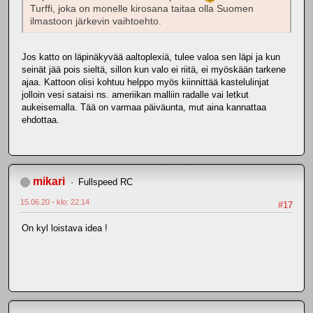
Turffi, joka on monelle kirosana taitaa olla Suomen
ilmastoon järkevin vaihtoehto.
Jos katto on läpinäkyvää aaltoplexiä, tulee valoa sen läpi ja kun
seinät jää pois sieltä, sillon kun valo ei riitä, ei myöskään tarkene
ajaa. Kattoon olisi kohtuu helppo myös kiinnittää kastelulinjat
jolloin vesi sataisi ns. ameriikan malliin radalle vai letkut
aukeisemalla. Tää on varmaa päiväunta, mut aina kannattaa
ehdottaa.
mikari
Fullspeed RC
15.06.20 - klo: 22.14
#17
On kyl loistava idea !