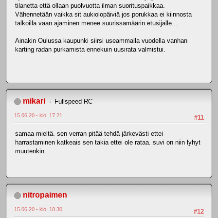
tilanetta että ollaan puolvuotta ilman suorituspaikkaa.
Vähennetään vaikka sit aukiolopäiviä jos porukkaa ei kiinnosta
talkoilla vaan ajaminen menee suurissamäärin etusijalle...
Ainakin Oulussa kaupunki siirsi useammalla vuodella vanhan
karting radan purkamista ennekuin uusirata valmistui.
mikari
Fullspeed RC
15.06.20 - klo: 17.21
#11
samaa mieltä. sen verran pitää tehdä järkevästi ettei
harrastaminen katkeais sen takia ettei ole rataa. suvi on niin lyhyt
muutenkin.
nitropaimen
15.06.20 - klo: 18.30
#12