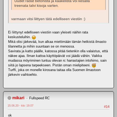
Uudet radat betonista ja kaakelista voi kesällä
treenata talvi kisoja varten.
varmaan vitsi liittyen tätä edelliseen viestiin :)
Ei liittynyt edelliseen viestiin vaan yleiseti näihin rata
keskusteluihin.
Mikä olisi järkevää, kun alkaa miettimään tämän hetkistä ilmasto
tilannetta ja mihin suuntaan se on menossa.
Savirata ja katto päälle, katossa pitää tietenkin olla valaistus, että
näkee ajaa. Ilman kattoa käyttöpäivät voi jäädä vähiin. Vaikka
mudassa möyriminen tuntuu olevan rc harrastajien intohimo, sain
siitä jo lapsena tarpeekseen. Pistän oman mielipiteeni.
Turffi, joka on monelle kirosana taitaa olla Suomen ilmastoon
järkevin vaihtoehto.
mikari
Fullspeed RC
15.06.20 - klo: 19.07
#14
ok