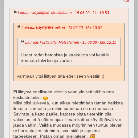
#16
Lainaus käyttäjältä: Metsäläinen - 15.06.20 - klo: 18.53
Lainaus käyttäjältä: mikari - 15.06.20 - klo: 15.57
Lainaus käyttäjältä: Metsäläinen - 15.06.20 - klo: 12.11
Uudet radat betonista ja kaakelista voi kesällä
treenata talvi kisoja varten.
varmaan vitsi liittyen tätä edelliseen viestiin :)
Ei liittynyt edelliseen viestiin vaan yleiseti näihin rata
keskusteluihin.
Mikä olisi järkevää, kun alkaa miettimään tämän hetkistä
ilmasto tilannetta ja mihin suuntaan se on menossa.
Savirata ja katto päälle, katossa pitää tietenkin olla
valaistus, että näkee ajaa. Ilman kattoa käyttöpäivät voi
jäädä vähiin. Vaikka mudassa möyriminen tuntuu olevan
rc harrastajien intohimo, sain siitä jo lapsena
tarpeekseen. Pistän oman mielipiteeni.