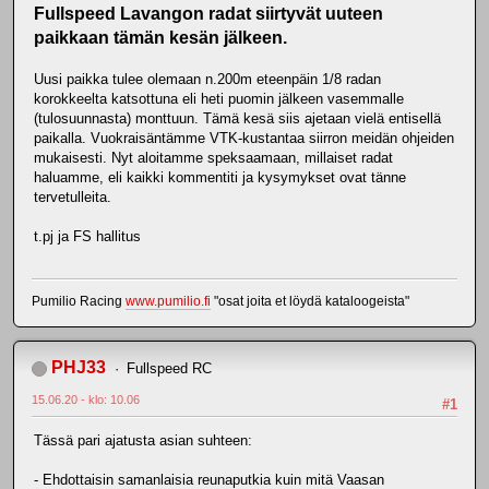
Fullspeed Lavangon radat siirtyvät uuteen
paikkaan tämän kesän jälkeen.
Uusi paikka tulee olemaan n.200m eteenpäin 1/8 radan
korokkeelta katsottuna eli heti puomin jälkeen vasemmalle
(tulosuunnasta) monttuun. Tämä kesä siis ajetaan vielä entisellä
paikalla. Vuokraisäntämme VTK-kustantaa siirron meidän ohjeiden
mukaisesti. Nyt aloitamme speksaamaan, millaiset radat
haluamme, eli kaikki kommentiti ja kysymykset ovat tänne
tervetulleita.
t.pj ja FS hallitus
Pumilio Racing
www.pumilio.fi
"osat joita et löydä kataloogeista"
PHJ33
Fullspeed RC
15.06.20 - klo: 10.06
#1
Tässä pari ajatusta asian suhteen:
- Ehdottaisin samanlaisia reunaputkia kuin mitä Vaasan