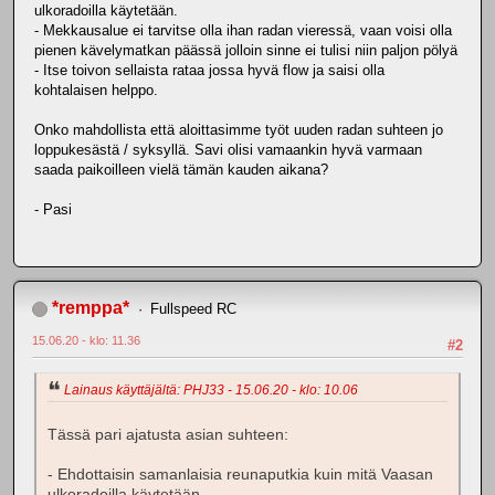
ulkoradoilla käytetään.
- Mekkausalue ei tarvitse olla ihan radan vieressä, vaan voisi olla
pienen kävelymatkan päässä jolloin sinne ei tulisi niin paljon pölyä
- Itse toivon sellaista rataa jossa hyvä flow ja saisi olla
kohtalaisen helppo.
Onko mahdollista että aloittasimme työt uuden radan suhteen jo
loppukesästä / syksyllä. Savi olisi vamaankin hyvä varmaan
saada paikoilleen vielä tämän kauden aikana?
- Pasi
*remppa*
Fullspeed RC
15.06.20 - klo: 11.36
#2
Lainaus käyttäjältä: PHJ33 - 15.06.20 - klo: 10.06
Tässä pari ajatusta asian suhteen:
- Ehdottaisin samanlaisia reunaputkia kuin mitä Vaasan
ulkoradoilla käytetään.