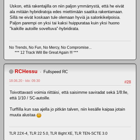
Uskon, että rakentajilla on niin paljon ymmärrystä, että he eivät
ala mitään hybridiratoja edes miettimään saatika rakentamaan.
Sillä ne eivät koskaan tule olemaan hyviä ja salonkikelpoisia.
Paljon parempi on yksi tai kaksi huippurataa kuin yksi huono
"kaikille autoille soveltuva"-hybridirata.
No Trends, No Fun, No Mercy, No Compromise...
*** 12 Track Will Be Great Again !!! ***
RCHessu
Fullspeed RC
18.06.20 - klo: 09.30
#28
Toivottavasti voimia riittäisi, että saisimme saviradat sekä 1/8:lle,
että 1/10 / SC-autoille.
Turffilla kun saa ajella jo pitkän talven, niin kesälle kaipaa jotain
muuta alustaa
TLR 22X-4, TLR 22 5.0, TLR 8ight XE, TLR TEN-SCTE 3.0