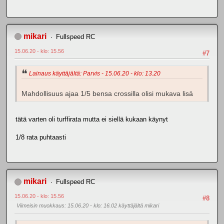
mikari
Fullspeed RC
15.06.20 - klo: 15.56
#7
Lainaus käyttäjältä: Parvis - 15.06.20 - klo: 13.20
Mahdollisuus ajaa 1/5 bensa crossilla olisi mukava lisä
tätä varten oli turffirata mutta ei siellä kukaan käynyt
1/8 rata puhtaasti
mikari
Fullspeed RC
15.06.20 - klo: 15.56
#8
Viimeisin muokkaus
: 15.06.20 - klo: 16.02 käyttäjältä mikari