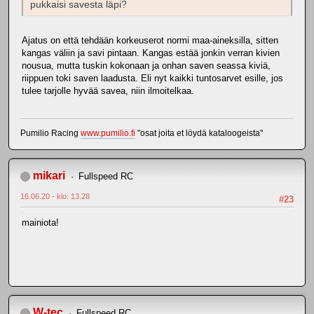
pukkaisi savesta läpi?
Ajatus on että tehdään korkeuserot normi maa-aineksilla, sitten
kangas väliin ja savi pintaan. Kangas estää jonkin verran kivien
nousua, mutta tuskin kokonaan ja onhan saven seassa kiviä,
riippuen toki saven laadusta. Eli nyt kaikki tuntosarvet esille, jos
tulee tarjolle hyvää savea, niin ilmoitelkaa.
Pumilio Racing
www.pumilio.fi
"osat joita et löydä kataloogeista"
mikari
Fullspeed RC
16.06.20 - klo: 13.28
#23
mainiota!
W-tec
Fullspeed RC