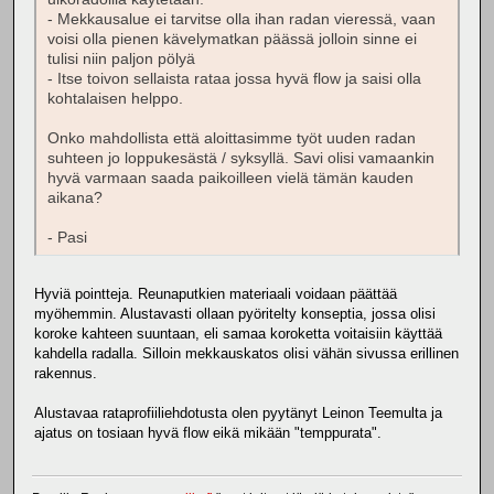
- Mekkausalue ei tarvitse olla ihan radan vieressä, vaan
voisi olla pienen kävelymatkan päässä jolloin sinne ei
tulisi niin paljon pölyä
- Itse toivon sellaista rataa jossa hyvä flow ja saisi olla
kohtalaisen helppo.
Onko mahdollista että aloittasimme työt uuden radan
suhteen jo loppukesästä / syksyllä. Savi olisi vamaankin
hyvä varmaan saada paikoilleen vielä tämän kauden
aikana?
- Pasi
Hyviä pointteja. Reunaputkien materiaali voidaan päättää
myöhemmin. Alustavasti ollaan pyöritelty konseptia, jossa olisi
koroke kahteen suuntaan, eli samaa koroketta voitaisiin käyttää
kahdella radalla. Silloin mekkauskatos olisi vähän sivussa erillinen
rakennus.
Alustavaa rataprofiiliehdotusta olen pyytänyt Leinon Teemulta ja
ajatus on tosiaan hyvä flow eikä mikään "temppurata".