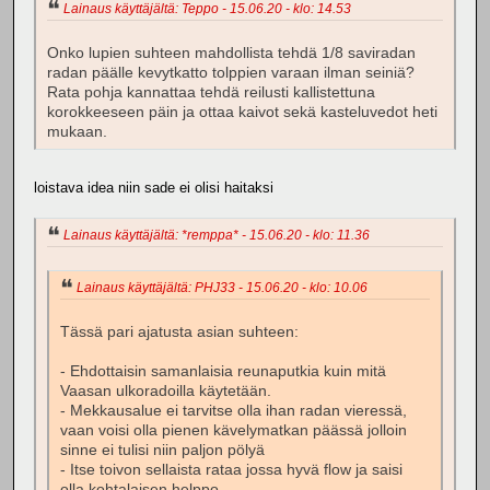
Lainaus käyttäjältä: Teppo - 15.06.20 - klo: 14.53
Onko lupien suhteen mahdollista tehdä 1/8 saviradan
radan päälle kevytkatto tolppien varaan ilman seiniä?
Rata pohja kannattaa tehdä reilusti kallistettuna
korokkeeseen päin ja ottaa kaivot sekä kasteluvedot heti
mukaan.
loistava idea niin sade ei olisi haitaksi
Lainaus käyttäjältä: *remppa* - 15.06.20 - klo: 11.36
Lainaus käyttäjältä: PHJ33 - 15.06.20 - klo: 10.06
Tässä pari ajatusta asian suhteen:
- Ehdottaisin samanlaisia reunaputkia kuin mitä
Vaasan ulkoradoilla käytetään.
- Mekkausalue ei tarvitse olla ihan radan vieressä,
vaan voisi olla pienen kävelymatkan päässä jolloin
sinne ei tulisi niin paljon pölyä
- Itse toivon sellaista rataa jossa hyvä flow ja saisi
olla kohtalaisen helppo.