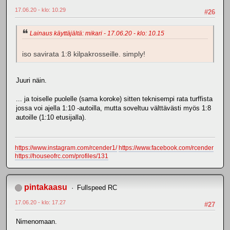
17.06.20 - klo: 10.29
#26
Lainaus käyttäjältä: mikari - 17.06.20 - klo: 10.15
iso savirata 1:8 kilpakrosseille. simply!
Juuri näin.
... ja toiselle puolelle (sama koroke) sitten teknisempi rata turffista
jossa voi ajella 1:10 -autoilla, mutta soveltuu välttävästi myös 1:8
autoille (1:10 etusijalla).
https://www.instagram.com/rcender1/
https://www.facebook.com/rcender
https://houseofrc.com/profiles/131
pintakaasu
Fullspeed RC
17.06.20 - klo: 17.27
#27
Nimenomaan.