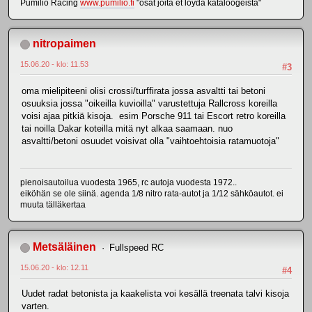
Pumilio Racing
www.pumilio.fi
"osat joita et löydä kataloogeista"
nitropaimen
15.06.20 - klo: 11.53
#3
oma mielipiteeni olisi crossi/turffirata jossa asvaltti tai betoni
osuuksia jossa "oikeilla kuvioilla" varustettuja Rallcross koreilla
voisi ajaa pitkiä kisoja. esim Porsche 911 tai Escort retro koreilla
tai noilla Dakar koteilla mitä nyt alkaa saamaan. nuo
asvaltti/betoni osuudet voisivat olla "vaihtoehtoisia ratamuotoja"
pienoisautoilua vuodesta 1965, rc autoja vuodesta 1972..
eiköhän se ole siinä. agenda 1/8 nitro rata-autot ja 1/12 sähköautot. ei
muuta tälläkertaa
Metsäläinen
Fullspeed RC
15.06.20 - klo: 12.11
#4
Uudet radat betonista ja kaakelista voi kesällä treenata talvi kisoja
varten.