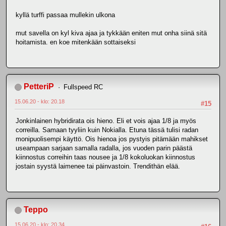
kyllä turffi passaa mullekin ulkona
mut savella on kyl kiva ajaa ja tykkään eniten mut onha siinä sitä
hoitamista. en koe mitenkään sottaiseksi
PetteriP
Fullspeed RC
15.06.20 - klo: 20.18
#15
Jonkinlainen hybridirata ois hieno. Eli et vois ajaa 1/8 ja myös
correilla. Samaan tyyliin kuin Nokialla. Etuna tässä tulisi radan
monipuolisempi käyttö. Ois hienoa jos pystyis pitämään mahikset
useampaan sarjaan samalla radalla, jos vuoden parin päästä
kiinnostus correihin taas nousee ja 1/8 kokoluokan kiinnostus
jostain syystä laimenee tai päinvastoin. Trendithän elää.
Teppo
15.06.20 - klo: 20.34