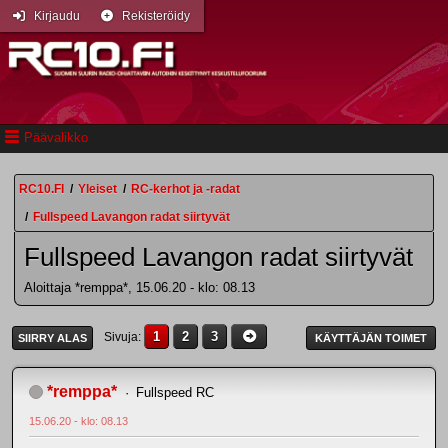
Kirjaudu
Rekisteröidy
Päävalikko
RC10.FI
/
Yleiset
/
RC-kerhot ja -radat
/
Fullspeed Lavangon radat siirtyvät
Fullspeed Lavangon radat siirtyvät
Aloittaja *remppa*, 15.06.20 - klo: 08.13
1
2
3
Sivuja
SIIRRY ALAS
KÄYTTÄJÄN TOIMET
*remppa*
Fullspeed RC
15.06.20 - klo: 08.13