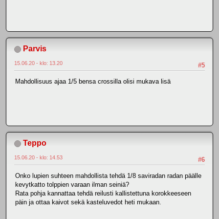
Parvis
15.06.20 - klo: 13.20
#5
Mahdollisuus ajaa 1/5 bensa crossilla olisi mukava lisä
Teppo
15.06.20 - klo: 14.53
#6
Onko lupien suhteen mahdollista tehdä 1/8 saviradan radan päälle
kevytkatto tolppien varaan ilman seiniä?
Rata pohja kannattaa tehdä reilusti kallistettuna korokkeeseen
päin ja ottaa kaivot sekä kasteluvedot heti mukaan.