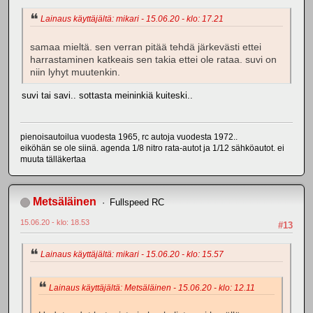
Lainaus käyttäjältä: mikari - 15.06.20 - klo: 17.21
samaa mieltä. sen verran pitää tehdä järkevästi ettei
harrastaminen katkeais sen takia ettei ole rataa. suvi on
niin lyhyt muutenkin.
suvi tai savi.. sottasta meininkiä kuiteski..
pienoisautoilua vuodesta 1965, rc autoja vuodesta 1972..
eiköhän se ole siinä. agenda 1/8 nitro rata-autot ja 1/12 sähköautot. ei
muuta tälläkertaa
Metsäläinen
Fullspeed RC
15.06.20 - klo: 18.53
#13
Lainaus käyttäjältä: mikari - 15.06.20 - klo: 15.57
Lainaus käyttäjältä: Metsäläinen - 15.06.20 - klo: 12.11