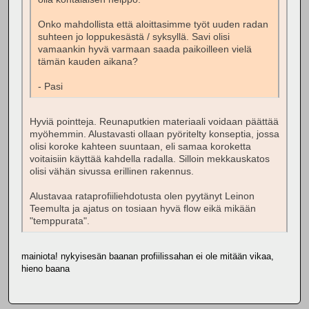
Onko mahdollista että aloittasimme työt uuden radan
suhteen jo loppukesästä / syksyllä. Savi olisi
vamaankin hyvä varmaan saada paikoilleen vielä
tämän kauden aikana?
- Pasi
Hyviä pointteja. Reunaputkien materiaali voidaan päättää
myöhemmin. Alustavasti ollaan pyöritelty konseptia, jossa
olisi koroke kahteen suuntaan, eli samaa koroketta
voitaisiin käyttää kahdella radalla. Silloin mekkauskatos
olisi vähän sivussa erillinen rakennus.
Alustavaa rataprofiiliehdotusta olen pyytänyt Leinon
Teemulta ja ajatus on tosiaan hyvä flow eikä mikään
"temppurata".
mainiota! nykyisesän baanan profiilissahan ei ole mitään vikaa,
hieno baana