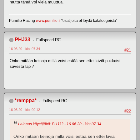
mutta tämä voi vielä muuttua.
Pumilio Racing
www.pumilio.fi
"osat joita et löydä kataloogeista"
PHJ33
Fullspeed RC
16.06.20 - klo: 07.34
#21
Onko mitään keinoja millä voisi estää sen ettei kiviä pukkaisi
savesta läpi?
*remppa*
Fullspeed RC
16.06.20 - klo: 09.12
#22
Lainaus käyttäjältä: PHJ33 - 16.06.20 - klo: 07.34
Onko mitään keinoja millä voisi estää sen ettei kiviä