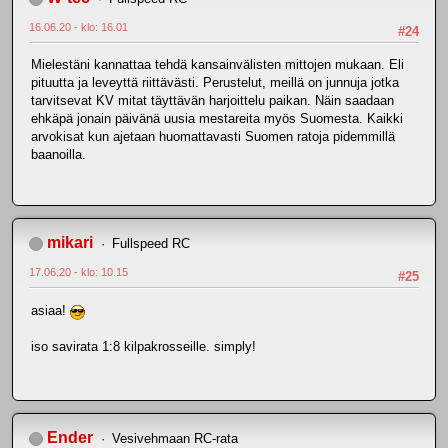
16.06.20 - klo: 16.01
#24
Mielestäni kannattaa tehdä kansainvälisten mittojen mukaan. Eli
pituutta ja leveyttä riittävästi. Perustelut, meillä on junnuja jotka
tarvitsevat KV mitat täyttävän harjoittelu paikan. Näin saadaan
ehkäpä jonain päivänä uusia mestareita myös Suomesta. Kaikki
arvokisat kun ajetaan huomattavasti Suomen ratoja pidemmillä
baanoilla.
mikari
Fullspeed RC
17.06.20 - klo: 10.15
#25
asiaa!
iso savirata 1:8 kilpakrosseille. simply!
Ender
Vesivehmaan RC-rata