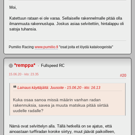
Moi,
Katettuun rataan ei ole varaa. Sellaiselle rakennelmalle pitää olla
ilmanmuuta rakennuslupa. Joskus asiaa selvitettiin, hintalappu oli
satoja tuhansia.
Pumilio Racing
www.pumilio.fi
"osat joita et löydä kataloogeista"
*remppa*
Fullspeed RC
15.06.20 - klo: 23.35
#20
Lainaus käyttäjältä: Juusoite - 15.06.20 - klo: 16.13
Kuka osaa sanoa missä määrin vanhan radan
rakennuksia, savea ja muuta matskua pitää siirtää
uudelle radalle?
Nämä ovat selvittelyn alla. Tällä hetkellä on se ajatus, että
ainoastaan turffiradan koroke siirtyy, muut jäävät paikoilleen,