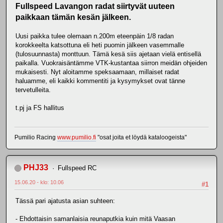
Fullspeed Lavangon radat siirtyvät uuteen
paikkaan tämän kesän jälkeen.
Uusi paikka tulee olemaan n.200m eteenpäin 1/8 radan
korokkeelta katsottuna eli heti puomin jälkeen vasemmalle
(tulosuunnasta) monttuun. Tämä kesä siis ajetaan vielä entisellä
paikalla. Vuokraisäntämme VTK-kustantaa siirron meidän ohjeiden
mukaisesti. Nyt aloitamme speksaamaan, millaiset radat
haluamme, eli kaikki kommentiti ja kysymykset ovat tänne
tervetulleita.
t.pj ja FS hallitus
Pumilio Racing
www.pumilio.fi
"osat joita et löydä kataloogeista"
PHJ33
Fullspeed RC
15.06.20 - klo: 10.06
#1
Tässä pari ajatusta asian suhteen:
- Ehdottaisin samanlaisia reunaputkia kuin mitä Vaasan