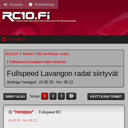
Kirjaudu
Rekisteröidy
Päävalikko
RC10.FI
/
Yleiset
/
RC-kerhot ja -radat
/
Fullspeed Lavangon radat siirtyvät
Fullspeed Lavangon radat siirtyvät
Aloittaja *remppa*, 15.06.20 - klo: 08.13
1
2
3
Sivuja
SIIRRY ALAS
KÄYTTÄJÄN TOIMET
*remppa*
Fullspeed RC
15.06.20 - klo: 08.13