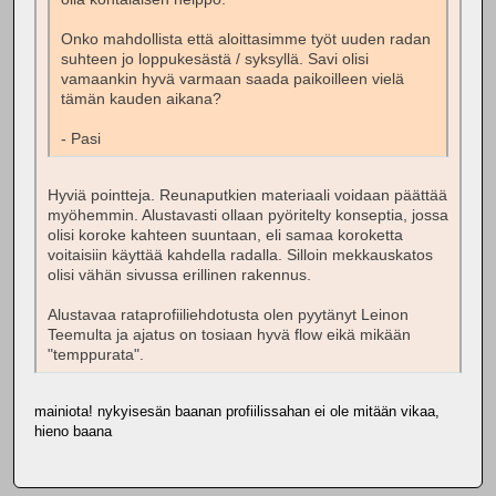
Onko mahdollista että aloittasimme työt uuden radan
suhteen jo loppukesästä / syksyllä. Savi olisi
vamaankin hyvä varmaan saada paikoilleen vielä
tämän kauden aikana?
- Pasi
Hyviä pointteja. Reunaputkien materiaali voidaan päättää
myöhemmin. Alustavasti ollaan pyöritelty konseptia, jossa
olisi koroke kahteen suuntaan, eli samaa koroketta
voitaisiin käyttää kahdella radalla. Silloin mekkauskatos
olisi vähän sivussa erillinen rakennus.
Alustavaa rataprofiiliehdotusta olen pyytänyt Leinon
Teemulta ja ajatus on tosiaan hyvä flow eikä mikään
"temppurata".
mainiota! nykyisesän baanan profiilissahan ei ole mitään vikaa,
hieno baana