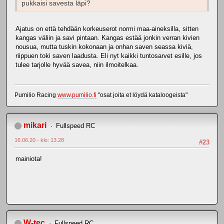
pukkaisi savesta läpi?
Ajatus on että tehdään korkeuserot normi maa-aineksilla, sitten
kangas väliin ja savi pintaan. Kangas estää jonkin verran kivien
nousua, mutta tuskin kokonaan ja onhan saven seassa kiviä,
riippuen toki saven laadusta. Eli nyt kaikki tuntosarvet esille, jos
tulee tarjolle hyvää savea, niin ilmoitelkaa.
Pumilio Racing
www.pumilio.fi
"osat joita et löydä kataloogeista"
mikari
Fullspeed RC
16.06.20 - klo: 13.28
#23
mainiota!
W-tec
Fullspeed RC