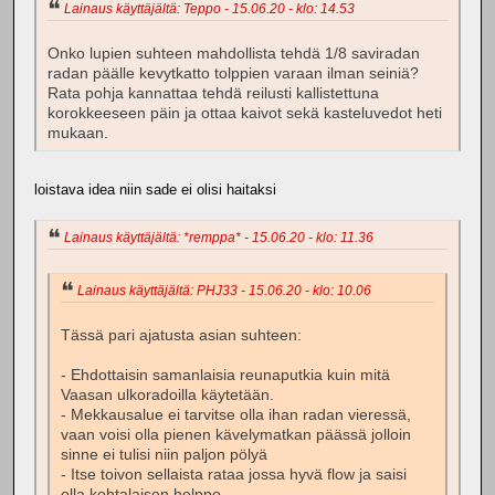
Lainaus käyttäjältä: Teppo - 15.06.20 - klo: 14.53
Onko lupien suhteen mahdollista tehdä 1/8 saviradan
radan päälle kevytkatto tolppien varaan ilman seiniä?
Rata pohja kannattaa tehdä reilusti kallistettuna
korokkeeseen päin ja ottaa kaivot sekä kasteluvedot heti
mukaan.
loistava idea niin sade ei olisi haitaksi
Lainaus käyttäjältä: *remppa* - 15.06.20 - klo: 11.36
Lainaus käyttäjältä: PHJ33 - 15.06.20 - klo: 10.06
Tässä pari ajatusta asian suhteen:
- Ehdottaisin samanlaisia reunaputkia kuin mitä
Vaasan ulkoradoilla käytetään.
- Mekkausalue ei tarvitse olla ihan radan vieressä,
vaan voisi olla pienen kävelymatkan päässä jolloin
sinne ei tulisi niin paljon pölyä
- Itse toivon sellaista rataa jossa hyvä flow ja saisi
olla kohtalaisen helppo.