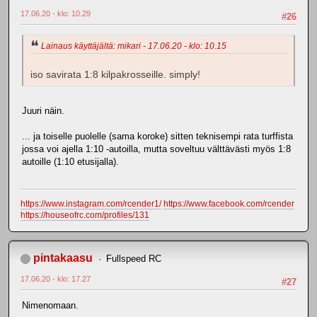
17.06.20 - klo: 10.29
#26
Lainaus käyttäjältä: mikari - 17.06.20 - klo: 10.15
iso savirata 1:8 kilpakrosseille. simply!
Juuri näin.
... ja toiselle puolelle (sama koroke) sitten teknisempi rata turffista
jossa voi ajella 1:10 -autoilla, mutta soveltuu välttävästi myös 1:8
autoille (1:10 etusijalla).
https://www.instagram.com/rcender1/
https://www.facebook.com/rcender
https://houseofrc.com/profiles/131
pintakaasu
Fullspeed RC
17.06.20 - klo: 17.27
#27
Nimenomaan.