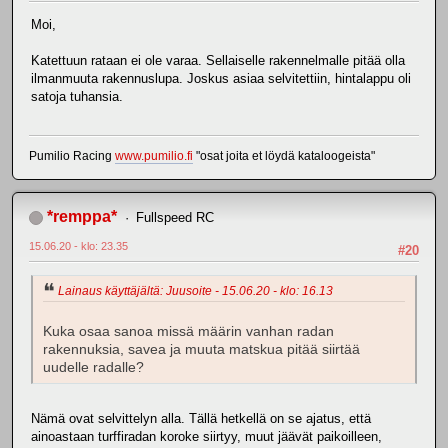
Moi,
Katettuun rataan ei ole varaa. Sellaiselle rakennelmalle pitää olla
ilmanmuuta rakennuslupa. Joskus asiaa selvitettiin, hintalappu oli
satoja tuhansia.
Pumilio Racing
www.pumilio.fi
"osat joita et löydä kataloogeista"
*remppa*
Fullspeed RC
15.06.20 - klo: 23.35
#20
Lainaus käyttäjältä: Juusoite - 15.06.20 - klo: 16.13
Kuka osaa sanoa missä määrin vanhan radan
rakennuksia, savea ja muuta matskua pitää siirtää
uudelle radalle?
Nämä ovat selvittelyn alla. Tällä hetkellä on se ajatus, että
ainoastaan turffiradan koroke siirtyy, muut jäävät paikoilleen,