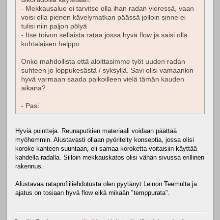
- Mekkausalue ei tarvitse olla ihan radan vieressä, vaan
voisi olla pienen kävelymatkan päässä jolloin sinne ei
tulisi niin paljon pölyä
- Itse toivon sellaista rataa jossa hyvä flow ja saisi olla
kohtalaisen helppo.
Onko mahdollista että aloittasimme työt uuden radan
suhteen jo loppukesästä / syksyllä. Savi olisi vamaankin
hyvä varmaan saada paikoilleen vielä tämän kauden
aikana?
- Pasi
Hyviä pointteja. Reunaputkien materiaali voidaan päättää
myöhemmin. Alustavasti ollaan pyöritelty konseptia, jossa olisi
koroke kahteen suuntaan, eli samaa koroketta voitaisiin käyttää
kahdella radalla. Silloin mekkauskatos olisi vähän sivussa erillinen
rakennus.
Alustavaa rataprofiiliehdotusta olen pyytänyt Leinon Teemulta ja
ajatus on tosiaan hyvä flow eikä mikään "temppurata".