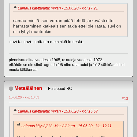
Lainaus käyttäjältä: mikari - 15.06.20 - klo: 17.21
samaa mieltä. sen verran pitää tehdä järkevästi ettei
harrastaminen katkeais sen takia ettei ole rataa. suvi on
niin lyhyt muutenkin.
suvi tai savi.. sottasta meininkiä kuiteski..
pienoisautoilua vuodesta 1965, rc autoja vuodesta 1972..
eiköhän se ole siinä. agenda 1/8 nitro rata-autot ja 1/12 sähköautot. ei
muuta tälläkertaa
Metsäläinen
Fullspeed RC
15.06.20 - klo: 18.53
#13
Lainaus käyttäjältä: mikari - 15.06.20 - klo: 15.57
Lainaus käyttäjältä: Metsäläinen - 15.06.20 - klo: 12.11