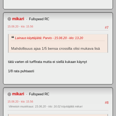
mikari
Fullspeed RC
15.06.20 - klo: 15.56
#7
Lainaus käyttäjältä: Parvis - 15.06.20 - klo: 13.20
Mahdollisuus ajaa 1/5 bensa crossilla olisi mukava lisä
tätä varten oli turffirata mutta ei siellä kukaan käynyt
1/8 rata puhtaasti
mikari
Fullspeed RC
15.06.20 - klo: 15.56
#8
Viimeisin muokkaus
: 15.06.20 - klo: 16.02 käyttäjältä mikari