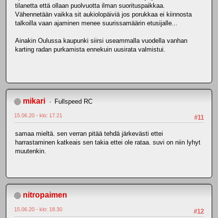
tilanetta että ollaan puolvuotta ilman suorituspaikkaa.
Vähennetään vaikka sit aukiolopäiviä jos porukkaa ei kiinnosta
talkoilla vaan ajaminen menee suurissamäärin etusijalle...
Ainakin Oulussa kaupunki siirsi useammalla vuodella vanhan
karting radan purkamista ennekuin uusirata valmistui.
mikari
Fullspeed RC
15.06.20 - klo: 17.21
#11
samaa mieltä. sen verran pitää tehdä järkevästi ettei
harrastaminen katkeais sen takia ettei ole rataa. suvi on niin lyhyt
muutenkin.
nitropaimen
15.06.20 - klo: 18.30
#12