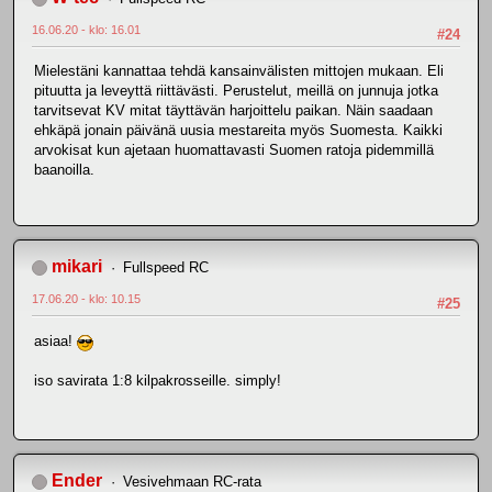
16.06.20 - klo: 16.01
#24
Mielestäni kannattaa tehdä kansainvälisten mittojen mukaan. Eli
pituutta ja leveyttä riittävästi. Perustelut, meillä on junnuja jotka
tarvitsevat KV mitat täyttävän harjoittelu paikan. Näin saadaan
ehkäpä jonain päivänä uusia mestareita myös Suomesta. Kaikki
arvokisat kun ajetaan huomattavasti Suomen ratoja pidemmillä
baanoilla.
mikari
Fullspeed RC
17.06.20 - klo: 10.15
#25
asiaa!
iso savirata 1:8 kilpakrosseille. simply!
Ender
Vesivehmaan RC-rata