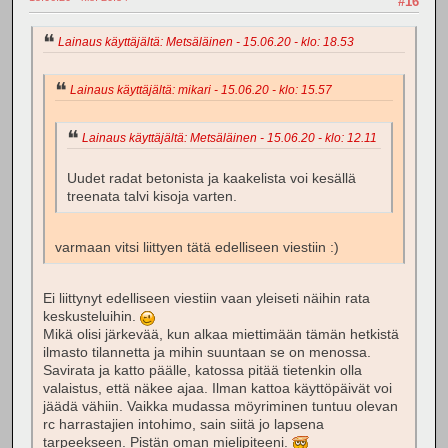
#16
Lainaus käyttäjältä: Metsäläinen - 15.06.20 - klo: 18.53
Lainaus käyttäjältä: mikari - 15.06.20 - klo: 15.57
Lainaus käyttäjältä: Metsäläinen - 15.06.20 - klo: 12.11
Uudet radat betonista ja kaakelista voi kesällä
treenata talvi kisoja varten.
varmaan vitsi liittyen tätä edelliseen viestiin :)
Ei liittynyt edelliseen viestiin vaan yleiseti näihin rata
keskusteluihin.
Mikä olisi järkevää, kun alkaa miettimään tämän hetkistä
ilmasto tilannetta ja mihin suuntaan se on menossa.
Savirata ja katto päälle, katossa pitää tietenkin olla
valaistus, että näkee ajaa. Ilman kattoa käyttöpäivät voi
jäädä vähiin. Vaikka mudassa möyriminen tuntuu olevan
rc harrastajien intohimo, sain siitä jo lapsena
tarpeekseen. Pistän oman mielipiteeni.