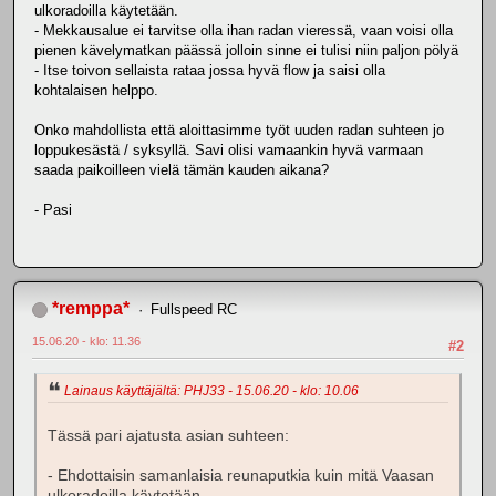
ulkoradoilla käytetään.
- Mekkausalue ei tarvitse olla ihan radan vieressä, vaan voisi olla
pienen kävelymatkan päässä jolloin sinne ei tulisi niin paljon pölyä
- Itse toivon sellaista rataa jossa hyvä flow ja saisi olla
kohtalaisen helppo.
Onko mahdollista että aloittasimme työt uuden radan suhteen jo
loppukesästä / syksyllä. Savi olisi vamaankin hyvä varmaan
saada paikoilleen vielä tämän kauden aikana?
- Pasi
*remppa*
Fullspeed RC
15.06.20 - klo: 11.36
#2
Lainaus käyttäjältä: PHJ33 - 15.06.20 - klo: 10.06
Tässä pari ajatusta asian suhteen:
- Ehdottaisin samanlaisia reunaputkia kuin mitä Vaasan
ulkoradoilla käytetään.