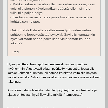
- Mekkausalue ei tarvitse olla ihan radan vieressä, vaan
voisi olla pienen kävelymatkan päässä jolloin sinne ei
tulisi niin paljon pölyä
- Itse toivon sellaista rataa jossa hyvä flow ja saisi olla
kohtalaisen helppo.
Onko mahdollista että aloittasimme työt uuden radan
suhteen jo loppukesästä / syksyllä. Savi olisi vamaankin
hyvä varmaan saada paikoilleen vielä tämän kauden
aikana?
- Pasi
Hyviä pointteja. Reunaputkien materiaali voidaan päättää
myöhemmin. Alustavasti ollaan pyöritelty konseptia, jossa olisi
koroke kahteen suuntaan, eli samaa koroketta voitaisiin käyttää
kahdella radalla. Silloin mekkauskatos olisi vähän sivussa erillinen
rakennus.
Alustavaa rataprofiiliehdotusta olen pyytänyt Leinon Teemulta ja
ajatus on tosiaan hyvä flow eikä mikään "temppurata".