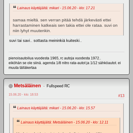
Lainaus käyttäjältä: mikari - 15.06.20 - klo: 17.21
samaa mieltä. sen verran pitää tehdä järkevästi ettei
harrastaminen katkeais sen takia ettei ole rataa. suvi on
niin lyhyt muutenkin.
suvi tai savi.. sottasta meininkiä kuiteski..
pienoisautoilua vuodesta 1965, rc autoja vuodesta 1972..
eiköhän se ole siinä. agenda 1/8 nitro rata-autot ja 1/12 sähköautot. ei
muuta tälläkertaa
Metsäläinen
Fullspeed RC
15.06.20 - klo: 18.53
#13
Lainaus käyttäjältä: mikari - 15.06.20 - klo: 15.57
Lainaus käyttäjältä: Metsäläinen - 15.06.20 - klo: 12.11