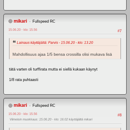
mikari
Fullspeed RC
15.06.20 - klo: 15.56
#7
Lainaus käyttäjältä: Parvis - 15.06.20 - klo: 13.20
Mahdollisuus ajaa 1/5 bensa crossilla olisi mukava lisä
tätä varten oli turffirata mutta ei siellä kukaan käynyt
1/8 rata puhtaasti
mikari
Fullspeed RC
15.06.20 - klo: 15.56
#8
Viimeisin muokkaus
: 15.06.20 - klo: 16.02 käyttäjältä mikari