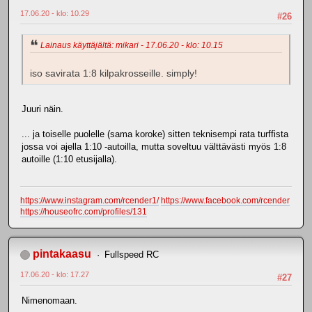
17.06.20 - klo: 10.29
#26
Lainaus käyttäjältä: mikari - 17.06.20 - klo: 10.15
iso savirata 1:8 kilpakrosseille. simply!
Juuri näin.
... ja toiselle puolelle (sama koroke) sitten teknisempi rata turffista
jossa voi ajella 1:10 -autoilla, mutta soveltuu välttävästi myös 1:8
autoille (1:10 etusijalla).
https://www.instagram.com/rcender1/
https://www.facebook.com/rcender
https://houseofrc.com/profiles/131
pintakaasu
Fullspeed RC
17.06.20 - klo: 17.27
#27
Nimenomaan.