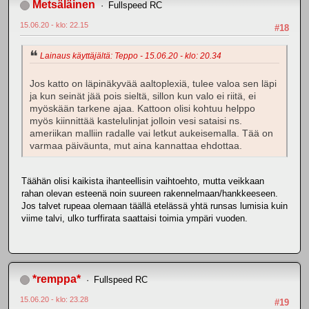
Metsäläinen
Fullspeed RC
15.06.20 - klo: 22.15
#18
Lainaus käyttäjältä: Teppo - 15.06.20 - klo: 20.34
Jos katto on läpinäkyvää aaltoplexiä, tulee valoa sen läpi
ja kun seinät jää pois sieltä, sillon kun valo ei riitä, ei
myöskään tarkene ajaa. Kattoon olisi kohtuu helppo
myös kiinnittää kastelulinjat jolloin vesi sataisi ns.
ameriikan malliin radalle vai letkut aukeisemalla. Tää on
varmaa päiväunta, mut aina kannattaa ehdottaa.
Täähän olisi kaikista ihanteellisin vaihtoehto, mutta veikkaan
rahan olevan esteenä noin suureen rakennelmaan/hankkeeseen.
Jos talvet rupeaa olemaan täällä etelässä yhtä runsas lumisia kuin
viime talvi, ulko turffirata saattaisi toimia ympäri vuoden.
*remppa*
Fullspeed RC
15.06.20 - klo: 23.28
#19