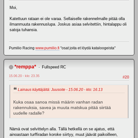
Moi,
Katettuun rataan ei ole varaa. Sellaiselle rakennelmalle pitää olla
ilmanmuuta rakennuslupa. Joskus asiaa selvitettiin, hintalappu oli
satoja tuhansia.
Pumilio Racing
www.pumilio.fi
"osat joita et löydä kataloogeista"
*remppa*
Fullspeed RC
15.06.20 - klo: 23.35
#20
Lainaus käyttäjältä: Juusoite - 15.06.20 - klo: 16.13
Kuka osaa sanoa missä määrin vanhan radan
rakennuksia, savea ja muuta matskua pitää siirtää
uudelle radalle?
Nämä ovat selvittelyn alla. Tällä hetkellä on se ajatus, että
ainoastaan turffiradan koroke siirtyy, muut jäävät paikoilleen,