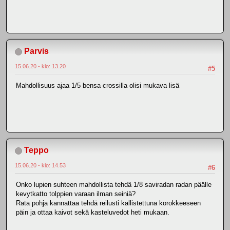
Parvis
15.06.20 - klo: 13.20
#5
Mahdollisuus ajaa 1/5 bensa crossilla olisi mukava lisä
Teppo
15.06.20 - klo: 14.53
#6
Onko lupien suhteen mahdollista tehdä 1/8 saviradan radan päälle
kevytkatto tolppien varaan ilman seiniä?
Rata pohja kannattaa tehdä reilusti kallistettuna korokkeeseen
päin ja ottaa kaivot sekä kasteluvedot heti mukaan.