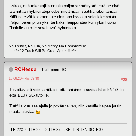
Uskon, että rakentajilla on niin paljon ymmärrystä, että he eivät
ala mitään hybridiratoja edes miettimään saatika rakentamaan.
Sillä ne eivät koskaan tule olemaan hyviä ja salonkikelpoisia.
Paljon parempi on yksi tai kaksi huippurataa kuin yksi huono
"kaikille autoille soveltuva"-hybridirata.
No Trends, No Fun, No Mercy, No Compromise...
*** 12 Track Will Be Great Again !!! ***
RCHessu
Fullspeed RC
18.06.20 - klo: 09.30
#28
Toivottavasti voimia riittäisi, että saisimme saviradat sekä 1/8:lle,
että 1/10 / SC-autoille.
Turffilla kun saa ajella jo pitkän talven, niin kesälle kaipaa jotain
muuta alustaa
TLR 22X-4, TLR 22 5.0, TLR 8ight XE, TLR TEN-SCTE 3.0