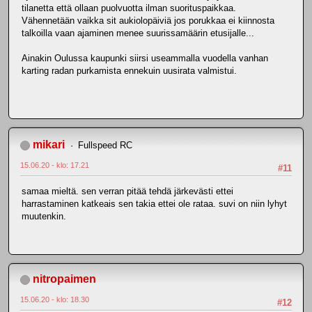
tilanetta että ollaan puolvuotta ilman suorituspaikkaa.
Vähennetään vaikka sit aukiolopäiviä jos porukkaa ei kiinnosta
talkoilla vaan ajaminen menee suurissamäärin etusijalle...
Ainakin Oulussa kaupunki siirsi useammalla vuodella vanhan
karting radan purkamista ennekuin uusirata valmistui.
mikari
Fullspeed RC
15.06.20 - klo: 17.21
#11
samaa mieltä. sen verran pitää tehdä järkevästi ettei
harrastaminen katkeais sen takia ettei ole rataa. suvi on niin lyhyt
muutenkin.
nitropaimen
15.06.20 - klo: 18.30
#12