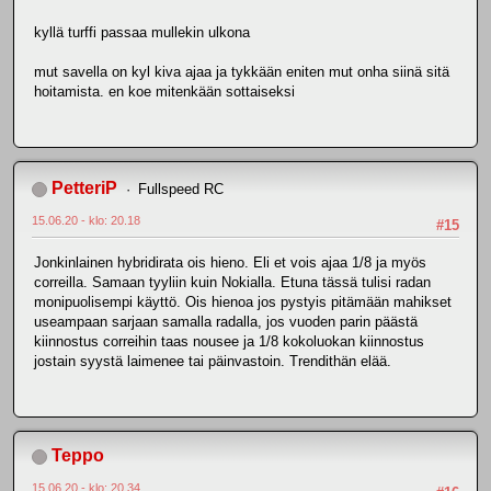
kyllä turffi passaa mullekin ulkona
mut savella on kyl kiva ajaa ja tykkään eniten mut onha siinä sitä
hoitamista. en koe mitenkään sottaiseksi
PetteriP
Fullspeed RC
15.06.20 - klo: 20.18
#15
Jonkinlainen hybridirata ois hieno. Eli et vois ajaa 1/8 ja myös
correilla. Samaan tyyliin kuin Nokialla. Etuna tässä tulisi radan
monipuolisempi käyttö. Ois hienoa jos pystyis pitämään mahikset
useampaan sarjaan samalla radalla, jos vuoden parin päästä
kiinnostus correihin taas nousee ja 1/8 kokoluokan kiinnostus
jostain syystä laimenee tai päinvastoin. Trendithän elää.
Teppo
15.06.20 - klo: 20.34