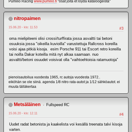
Pumilio Racing
www.pumilio.fi
"osat joita et löydä kataloogeista"
nitropaimen
15.06.20 - klo: 11.53
#3
oma mielipiteeni olisi crossi/turffirata jossa asvaltti tai betoni
osuuksia jossa "oikeilla kuvioilla" varustettuja Rallcross koreilla
voisi ajaa pitkiä kisoja. esim Porsche 911 tai Escort retro koreilla
tai noilla Dakar koteilla mitä nyt alkaa saamaan. nuo
asvaltti/betoni osuudet voisivat olla "vaihtoehtoisia ratamuotoja"
pienoisautoilua vuodesta 1965, rc autoja vuodesta 1972..
eiköhän se ole siinä. agenda 1/8 nitro rata-autot ja 1/12 sähköautot. ei
muuta tälläkertaa
Metsäläinen
Fullspeed RC
15.06.20 - klo: 12.11
#4
Uudet radat betonista ja kaakelista voi kesällä treenata talvi kisoja
varten.