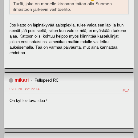
Turffi, joka on monelle kirosana taitaa olla Suomen
ilmastoon järkevin vaihtoehto.
Jos katto on läpinäkyvää aaltoplexiä, tulee valoa sen läpi ja kun
seinät jää pois sieltä, sillon kun valo ei riitä, ei myöskään tarkene
ajaa. Kattoon olisi kohtuu helppo myös kiinnittää kastelulinjat
jolloin vesi sataisi ns. ameriikan malliin radalle vai letkut
aukeisemalla. Tää on varmaa päiväunta, mut aina kannattaa
ehdottaa.
mikari
Fullspeed RC
15.06.20 - klo: 22.14
#17
On kyl loistava idea !