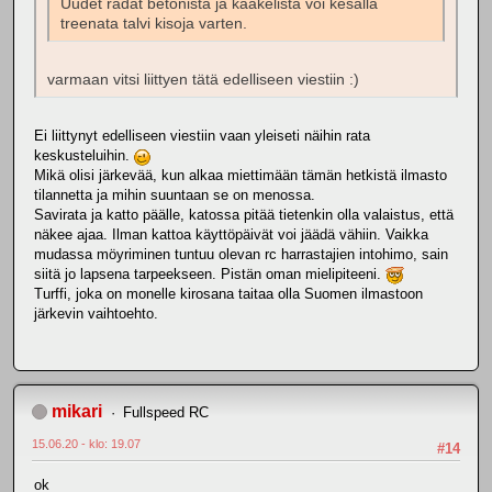
Uudet radat betonista ja kaakelista voi kesällä
treenata talvi kisoja varten.
varmaan vitsi liittyen tätä edelliseen viestiin :)
Ei liittynyt edelliseen viestiin vaan yleiseti näihin rata
keskusteluihin.
Mikä olisi järkevää, kun alkaa miettimään tämän hetkistä ilmasto
tilannetta ja mihin suuntaan se on menossa.
Savirata ja katto päälle, katossa pitää tietenkin olla valaistus, että
näkee ajaa. Ilman kattoa käyttöpäivät voi jäädä vähiin. Vaikka
mudassa möyriminen tuntuu olevan rc harrastajien intohimo, sain
siitä jo lapsena tarpeekseen. Pistän oman mielipiteeni.
Turffi, joka on monelle kirosana taitaa olla Suomen ilmastoon
järkevin vaihtoehto.
mikari
Fullspeed RC
15.06.20 - klo: 19.07
#14
ok