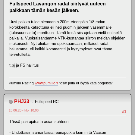
Fullspeed Lavangon radat siirtyvät uuteen
paikkaan tämän kesän jälkeen.
Uusi paikka tulee olemaan n.200m eteenpäin 1/8 radan
korokkeelta katsottuna eli heti puomin jälkeen vasemmalle
(tulosuunnasta) monttuun. Tämä kesä siis ajetaan vielä entisellä
paikalla. Vuokraisäntämme VTK-kustantaa siirron meidän ohjeiden
mukaisesti. Nyt aloitamme speksaamaan, millaiset radat
haluamme, eli kaikki kommentiti ja kysymykset ovat tänne
tervetulleita.
t.pj ja FS hallitus
Pumilio Racing
www.pumilio.fi
"osat joita et löydä kataloogeista"
PHJ33
Fullspeed RC
15.06.20 - klo: 10.06
#1
Tässä pari ajatusta asian suhteen:
- Ehdottaisin samanlaisia reunaputkia kuin mitä Vaasan