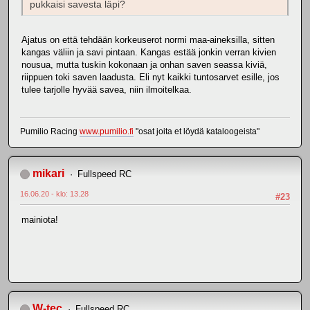
pukkaisi savesta läpi?
Ajatus on että tehdään korkeuserot normi maa-aineksilla, sitten
kangas väliin ja savi pintaan. Kangas estää jonkin verran kivien
nousua, mutta tuskin kokonaan ja onhan saven seassa kiviä,
riippuen toki saven laadusta. Eli nyt kaikki tuntosarvet esille, jos
tulee tarjolle hyvää savea, niin ilmoitelkaa.
Pumilio Racing
www.pumilio.fi
"osat joita et löydä kataloogeista"
mikari
Fullspeed RC
16.06.20 - klo: 13.28
#23
mainiota!
W-tec
Fullspeed RC