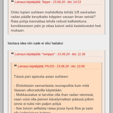
Lainaus käyttäjältä: Teppo - 15.06.20 - klo: 14.53
Onko lupien suhteen mahdollista tehdä 1/8 saviradan
radan päälle kevytkatto tolppien varaan ilman seiniä?
Rata pohja kannattaa tehdä reilusti kallistettuna
korokkeeseen päin ja ottaa kaivot sekä kasteluvedot heti
mukaan.
loistava idea niin sade ei olisi haitaksi
Lainaus käyttäjältä: *remppa* - 15.06.20 - klo: 11.36
Lainaus käyttäjältä: PHJ33 - 15.06.20 - klo: 10.06
Tässä pari ajatusta asian suhteen:
- Ehdottaisin samanlaisia reunaputkia kuin mitä
Vaasan ulkoradoilla käytetään.
- Mekkausalue ei tarvitse olla ihan radan vieressä,
vaan voisi olla pienen kävelymatkan päässä jolloin
sinne ei tulisi niin paljon pölyä
- Itse toivon sellaista rataa jossa hyvä flow ja saisi
olla kohtalaisen helppo.