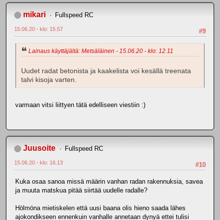
mikari
Fullspeed RC
15.06.20 - klo: 15.57
#9
Lainaus käyttäjältä: Metsäläinen - 15.06.20 - klo: 12.11
Uudet radat betonista ja kaakelista voi kesällä treenata
talvi kisoja varten.
varmaan vitsi liittyen tätä edelliseen viestiin :)
Juusoite
Fullspeed RC
15.06.20 - klo: 16.13
#10
Kuka osaa sanoa missä määrin vanhan radan rakennuksia, savea
ja muuta matskua pitää siirtää uudelle radalle?
Hölmöna mietiskelen että uusi baana olis hieno saada lähes
ajokondikseen ennenkuin vanhalle annetaan dynyä ettei tulisi