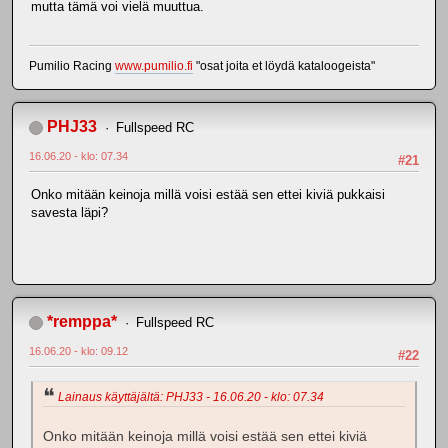
mutta tämä voi vielä muuttua.
Pumilio Racing
www.pumilio.fi
"osat joita et löydä kataloogeista"
PHJ33
Fullspeed RC
16.06.20 - klo: 07.34
#21
Onko mitään keinoja millä voisi estää sen ettei kiviä pukkaisi
savesta läpi?
*remppa*
Fullspeed RC
16.06.20 - klo: 09.12
#22
Lainaus käyttäjältä: PHJ33 - 16.06.20 - klo: 07.34
Onko mitään keinoja millä voisi estää sen ettei kiviä