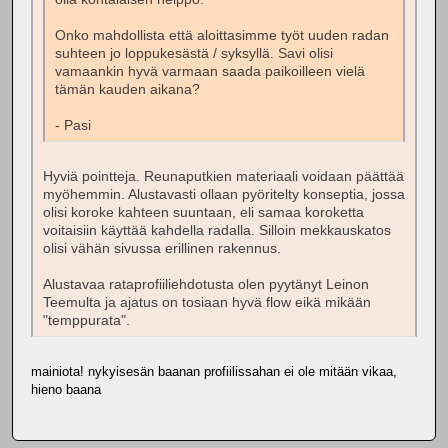
Onko mahdollista että aloittasimme työt uuden radan
suhteen jo loppukesästä / syksyllä. Savi olisi
vamaankin hyvä varmaan saada paikoilleen vielä
tämän kauden aikana?
- Pasi
Hyviä pointteja. Reunaputkien materiaali voidaan päättää
myöhemmin. Alustavasti ollaan pyöritelty konseptia, jossa
olisi koroke kahteen suuntaan, eli samaa koroketta
voitaisiin käyttää kahdella radalla. Silloin mekkauskatos
olisi vähän sivussa erillinen rakennus.
Alustavaa rataprofiiliehdotusta olen pyytänyt Leinon
Teemulta ja ajatus on tosiaan hyvä flow eikä mikään
"temppurata".
mainiota! nykyisesän baanan profiilissahan ei ole mitään vikaa,
hieno baana