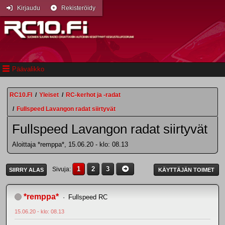
Kirjaudu
Rekisteröidy
Päävalikko
RC10.FI
/
Yleiset
/
RC-kerhot ja -radat
/
Fullspeed Lavangon radat siirtyvät
Fullspeed Lavangon radat siirtyvät
Aloittaja *remppa*, 15.06.20 - klo: 08.13
1
2
3
Sivuja
SIIRRY ALAS
KÄYTTÄJÄN TOIMET
*remppa*
Fullspeed RC
15.06.20 - klo: 08.13