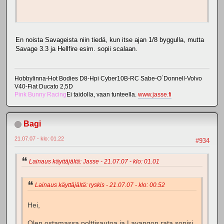
En noista Savageista niin tiedä, kun itse ajan 1/8 byggulla, mutta
Savage 3.3 ja Hellfire esim. sopii scalaan.
Hobbylinna-Hot Bodies D8-Hpi Cyber10B-RC Sabe-O´Donnell-Volvo
V40-Fiat Ducato 2,5D
Pink Bunny Racing
Ei taidolla, vaan tunteella.
www.jasse.fi
Bagi
21.07.07 - klo: 01.22
#934
Lainaus käyttäjältä: Jasse - 21.07.07 - klo: 01.01
Lainaus käyttäjältä: ryskis - 21.07.07 - klo: 00.52
Hei,
Olen ostamassa polttisautoa ja Lavangon rata sopisi