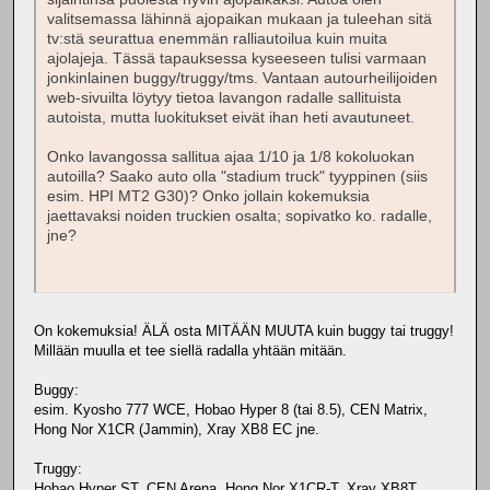
valitsemassa lähinnä ajopaikan mukaan ja tuleehan sitä
tv:stä seurattua enemmän ralliautoilua kuin muita
ajolajeja. Tässä tapauksessa kyseeseen tulisi varmaan
jonkinlainen buggy/truggy/tms. Vantaan autourheilijoiden
web-sivuilta löytyy tietoa lavangon radalle sallituista
autoista, mutta luokitukset eivät ihan heti avautuneet.
Onko lavangossa sallitua ajaa 1/10 ja 1/8 kokoluokan
autoilla? Saako auto olla "stadium truck" tyyppinen (siis
esim. HPI MT2 G30)? Onko jollain kokemuksia
jaettavaksi noiden truckien osalta; sopivatko ko. radalle,
jne?
On kokemuksia! ÄLÄ osta MITÄÄN MUUTA kuin buggy tai truggy!
Millään muulla et tee siellä radalla yhtään mitään.
Buggy:
esim. Kyosho 777 WCE, Hobao Hyper 8 (tai 8.5), CEN Matrix,
Hong Nor X1CR (Jammin), Xray XB8 EC jne.
Truggy:
Hobao Hyper ST, CEN Arena, Hong Nor X1CR-T, Xray XB8T,