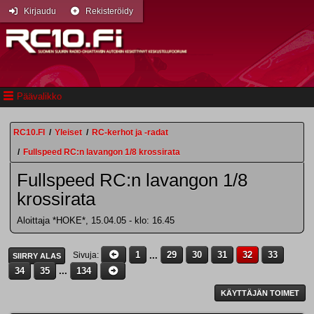
Kirjaudu
Rekisteröidy
Päävalikko
RC10.FI
/
Yleiset
/
RC-kerhot ja -radat
/
Fullspeed RC:n lavangon 1/8 krossirata
Fullspeed RC:n lavangon 1/8
krossirata
Aloittaja *HOKE*, 15.04.05 - klo: 16.45
1
...
29
30
31
32
33
Sivuja
SIIRRY ALAS
34
35
...
134
KÄYTTÄJÄN TOIMET