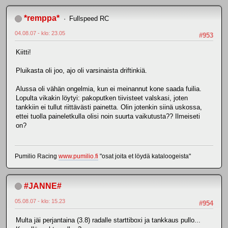
*remppa*
Fullspeed RC
04.08.07 - klo: 23.05
#953
Kiitti!
Pluikasta oli joo, ajo oli varsinaista driftinkiä.
Alussa oli vähän ongelmia, kun ei meinannut kone saada fuilia.
Lopulta vikakin löytyi: pakoputken tiivisteet valskasi, joten
tankkiin ei tullut riittävästi painetta. Olin jotenkin siinä uskossa,
ettei tuolla paineletkulla olisi noin suurta vaikutusta?? Ilmeiseti
on?
Pumilio Racing
www.pumilio.fi
"osat joita et löydä kataloogeista"
#JANNE#
05.08.07 - klo: 15.23
#954
Multa jäi perjantaina (3.8) radalle starttiboxi ja tankkaus pullo...