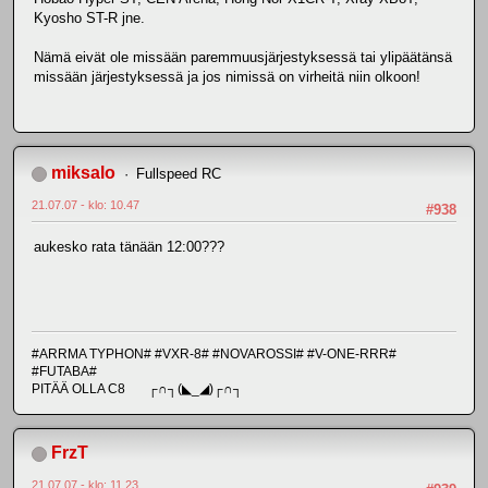
Kyosho ST-R jne.
Nämä eivät ole missään paremmuusjärjestyksessä tai ylipäätänsä
missään järjestyksessä ja jos nimissä on virheitä niin olkoon!
miksalo
Fullspeed RC
21.07.07 - klo: 10.47
#938
aukesko rata tänään 12:00???
#ARRMA TYPHON# #VXR-8# #NOVAROSSI# #V-ONE-RRR#
#FUTABA#
PITÄÄ OLLA C8 ┌∩┐(◣_◢)┌∩┐
FrzT
21.07.07 - klo: 11.23