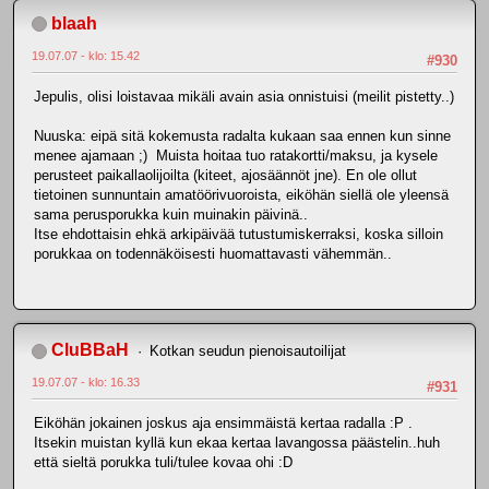
blaah
19.07.07 - klo: 15.42
#930
Jepulis, olisi loistavaa mikäli avain asia onnistuisi (meilit pistetty..)
Nuuska: eipä sitä kokemusta radalta kukaan saa ennen kun sinne
menee ajamaan ;) Muista hoitaa tuo ratakortti/maksu, ja kysele
perusteet paikallaolijoilta (kiteet, ajosäännöt jne). En ole ollut
tietoinen sunnuntain amatöörivuoroista, eiköhän siellä ole yleensä
sama perusporukka kuin muinakin päivinä..
Itse ehdottaisin ehkä arkipäivää tutustumiskerraksi, koska silloin
porukkaa on todennäköisesti huomattavasti vähemmän..
CluBBaH
Kotkan seudun pienoisautoilijat
19.07.07 - klo: 16.33
#931
Eiköhän jokainen joskus aja ensimmäistä kertaa radalla :P .
Itsekin muistan kyllä kun ekaa kertaa lavangossa päästelin..huh
että sieltä porukka tuli/tulee kovaa ohi :D