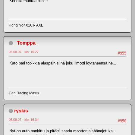
Kenellä mahtaa olla..?
Hong Nor X1CR AXE
_Tomppa_
05.08.07 - klo: 15.27
#955
Kato pari topikkia alaspäin siinä joku ilmotti löytäneensä ne...
Cen Racing Matrix
ryskis
05.08.07 - klo: 16.34
#956
Nyt on auto hankittu ja pitäisi saada moottori sisäänajetuksi.