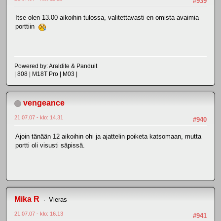
#939
Itse olen 13.00 aikoihin tulossa, valitettavasti en omista avaimia
porttiin
Powered by: Araldite & Panduit
| 808 | M18T Pro | M03 |
vengeance
21.07.07 - klo: 14.31
#940
Ajoin tänään 12 aikoihin ohi ja ajattelin poiketa katsomaan, mutta
portti oli visusti säpissä.
Mika R
Vieras
21.07.07 - klo: 16.13
#941