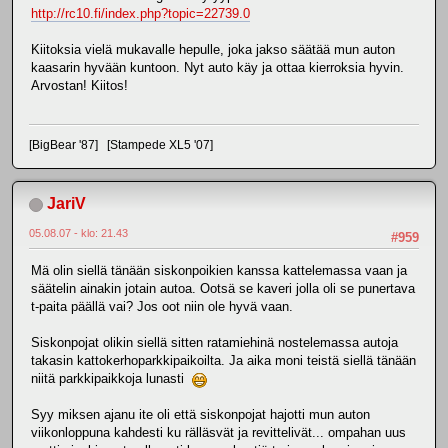
http://rc10.fi/index.php?topic=22739.0
Kiitoksia vielä mukavalle hepulle, joka jakso säätää mun auton
kaasarin hyvään kuntoon. Nyt auto käy ja ottaa kierroksia hyvin.
Arvostan! Kiitos!
[BigBear '87] [Stampede XL5 '07]
JariV
05.08.07 - klo: 21.43
#959
Mä olin siellä tänään siskonpoikien kanssa kattelemassa vaan ja
säätelin ainakin jotain autoa. Ootsä se kaveri jolla oli se punertava
t-paita päällä vai? Jos oot niin ole hyvä vaan.
Siskonpojat olikin siellä sitten ratamiehinä nostelemassa autoja
takasin kattokerhoparkkipaikoilta. Ja aika moni teistä siellä tänään
niitä parkkipaikkoja lunasti
Syy miksen ajanu ite oli että siskonpojat hajotti mun auton
viikonloppuna kahdesti ku rälläsvät ja revittelivät... ompahan uus