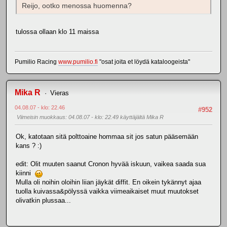
Reijo, ootko menossa huomenna?
tulossa ollaan klo 11 maissa
Pumilio Racing
www.pumilio.fi
"osat joita et löydä kataloogeista"
Mika R
Vieras
04.08.07 - klo: 22.46
#952
Viimeisin muokkaus
: 04.08.07 - klo: 22.49 käyttäjältä Mika R
Ok, katotaan sitä polttoaine hommaa sit jos satun pääsemään
kans ? :)
edit: Olit muuten saanut Cronon hyvää iskuun, vaikea saada sua
kiinni
Mulla oli noihin oloihin liian jäykät diffit. En oikein tykännyt ajaa
tuolla kuivassa&pölyssä vaikka viimeaikaiset muut muutokset
olivatkin plussaa...