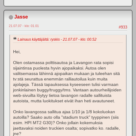
Jasse
21.07.07 - klo: 01.01
#933
Lainaus käyttäjältä: ryskis - 21.07.07 - klo: 00.52
Hei,
Olen ostamassa polttisautoa ja Lavangon rata sopisi
sijaintinsa puolesta hyvin ajopaikaksi. Autoa olen
valitsemassa lähinnä ajopaikan mukaan ja tuleehan sitä
tv:stä seurattua enemmän ralliautoilua kuin muita
ajolajeja. Tässä tapauksessa kyseeseen tulisi varmaan
jonkinlainen buggy/truggy/tms. Vantaan autourheilijoiden
web-sivuilta löytyy tietoa lavangon radalle sallituista
autoista, mutta luokitukset eivät ihan heti avautuneet.
Onko lavangossa sallitua ajaa 1/10 ja 1/8 kokoluokan
autoilla? Saako auto olla "stadium truck" tyyppinen (siis
esim. HPI MT2 G30)? Onko jollain kokemuksia
jaettavaksi noiden truckien osalta; sopivatko ko. radalle,
jne?