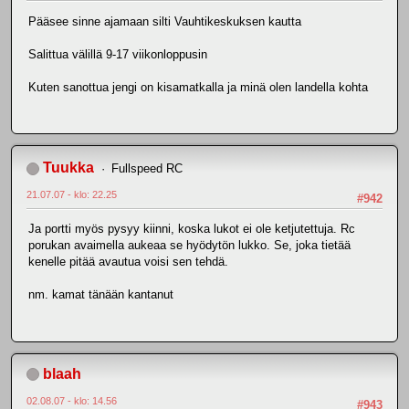
Pääsee sinne ajamaan silti Vauhtikeskuksen kautta
Salittua välillä 9-17 viikonloppusin
Kuten sanottua jengi on kisamatkalla ja minä olen landella kohta
Tuukka
Fullspeed RC
21.07.07 - klo: 22.25
#942
Ja portti myös pysyy kiinni, koska lukot ei ole ketjutettuja. Rc
porukan avaimella aukeaa se hyödytön lukko. Se, joka tietää
kenelle pitää avautua voisi sen tehdä.
nm. kamat tänään kantanut
blaah
02.08.07 - klo: 14.56
#943