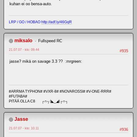
kuhan ei oo bensa-auto.
LRP / GO / HOBAO
http://adf.ly/46GqR
miksalo
Fullspeed RC
21.07.07 - klo: 09.44
#935
jasse? mikä on savage 3.3 ?? :mrgreen:
#ARRMA TYPHON# #VXR-8# #NOVAROSSI# #V-ONE-RRR#
#FUTABA#
PITÄÄ OLLA C8 ┌∩┐(◣_◢)┌∩┐
Jasse
21.07.07 - klo: 10.11
#936