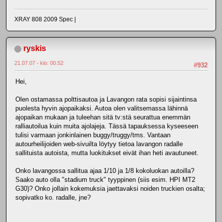
XRAY 808 2009 Spec |
ryskis
21.07.07 - klo: 00.52
#932
Hei,
Olen ostamassa polttisautoa ja Lavangon rata sopisi sijaintinsa
puolesta hyvin ajopaikaksi. Autoa olen valitsemassa lähinnä
ajopaikan mukaan ja tuleehan sitä tv:stä seurattua enemmän
ralliautoilua kuin muita ajolajeja. Tässä tapauksessa kyseeseen
tulisi varmaan jonkinlainen buggy/truggy/tms. Vantaan
autourheilijoiden web-sivuilta löytyy tietoa lavangon radalle
sallituista autoista, mutta luokitukset eivät ihan heti avautuneet.
Onko lavangossa sallitua ajaa 1/10 ja 1/8 kokoluokan autoilla?
Saako auto olla "stadium truck" tyyppinen (siis esim. HPI MT2
G30)? Onko jollain kokemuksia jaettavaksi noiden truckien osalta;
sopivatko ko. radalle, jne?