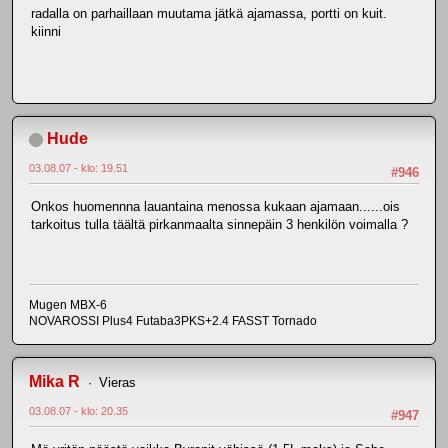
radalla on parhaillaan muutama jätkä ajamassa, portti on kuit.
kiinni
Hude
03.08.07 - klo: 19.51
#946
Onkos huomennna lauantaina menossa kukaan ajamaan......ois
tarkoitus tulla täältä pirkanmaalta sinnepäin 3 henkilön voimalla ?
Mugen MBX-6
NOVAROSSI Plus4 Futaba3PKS+2.4 FASST Tornado
Mika R
Vieras
03.08.07 - klo: 20.35
#947