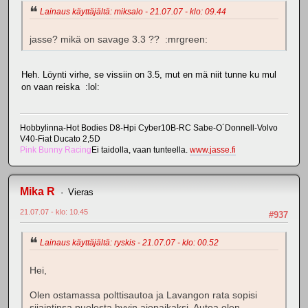
Lainaus käyttäjältä: miksalo - 21.07.07 - klo: 09.44
jasse? mikä on savage 3.3 ?? :mrgreen:
Heh. Löynti virhe, se vissiin on 3.5, mut en mä niit tunne ku mul
on vaan reiska :lol:
Hobbylinna-Hot Bodies D8-Hpi Cyber10B-RC Sabe-O´Donnell-Volvo
V40-Fiat Ducato 2,5D
Pink Bunny Racing
Ei taidolla, vaan tunteella.
www.jasse.fi
Mika R
Vieras
21.07.07 - klo: 10.45
#937
Lainaus käyttäjältä: ryskis - 21.07.07 - klo: 00.52
Hei,
Olen ostamassa polttisautoa ja Lavangon rata sopisi
sijaintinsa puolesta hyvin ajopaikaksi. Autoa olen