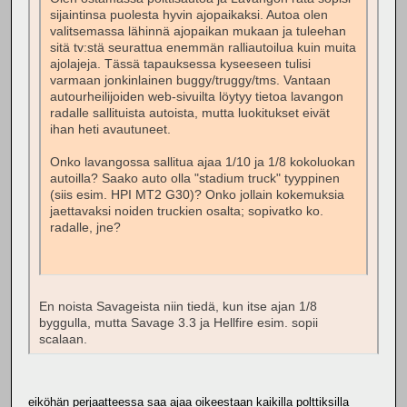
sijaintinsa puolesta hyvin ajopaikaksi. Autoa olen
valitsemassa lähinnä ajopaikan mukaan ja tuleehan
sitä tv:stä seurattua enemmän ralliautoilua kuin muita
ajolajeja. Tässä tapauksessa kyseeseen tulisi
varmaan jonkinlainen buggy/truggy/tms. Vantaan
autourheilijoiden web-sivuilta löytyy tietoa lavangon
radalle sallituista autoista, mutta luokitukset eivät
ihan heti avautuneet.
Onko lavangossa sallitua ajaa 1/10 ja 1/8 kokoluokan
autoilla? Saako auto olla "stadium truck" tyyppinen
(siis esim. HPI MT2 G30)? Onko jollain kokemuksia
jaettavaksi noiden truckien osalta; sopivatko ko.
radalle, jne?
En noista Savageista niin tiedä, kun itse ajan 1/8
byggulla, mutta Savage 3.3 ja Hellfire esim. sopii
scalaan.
eiköhän perjaatteessa saa ajaa oikeestaan kaikilla polttiksilla