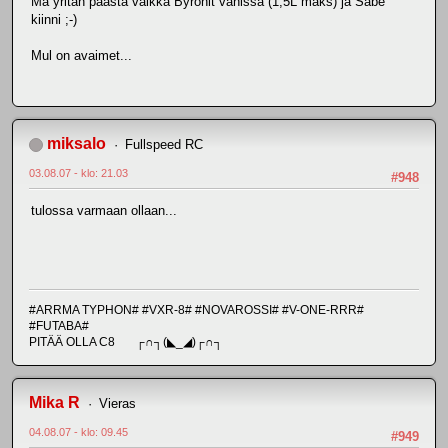
Mä yritän päästä vaikka Byronit vähissä (1,5L maks) ja Sabe
kiinni ;-)
Mul on avaimet...
miksalo
Fullspeed RC
03.08.07 - klo: 21.03
#948
tulossa varmaan ollaan...
#ARRMA TYPHON# #VXR-8# #NOVAROSSI# #V-ONE-RRR#
#FUTABA#
PITÄÄ OLLA C8 ┌∩┐(◣_◢)┌∩┐
Mika R
Vieras
04.08.07 - klo: 09.45
#949