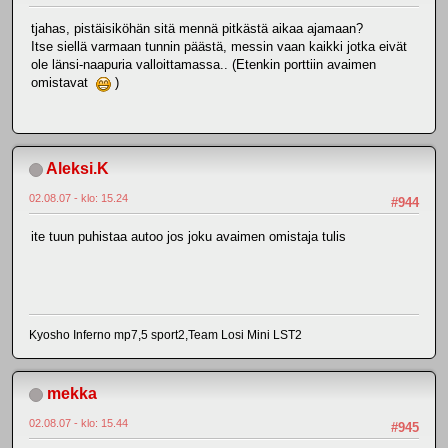
tjahas, pistäisiköhän sitä mennä pitkästä aikaa ajamaan?
Itse siellä varmaan tunnin päästä, messin vaan kaikki jotka eivät
ole länsi-naapuria valloittamassa.. (Etenkin porttiin avaimen
omistavat
)
Aleksi.K
02.08.07 - klo: 15.24
#944
ite tuun puhistaa autoo jos joku avaimen omistaja tulis
Kyosho Inferno mp7,5 sport2,Team Losi Mini LST2
mekka
02.08.07 - klo: 15.44
#945