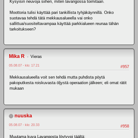
Kysyisin neuvoja siihen, miten lavangossa toimitaan.
Moottoria tulisi käyttää pari tankillista tyhjäkäynnillä. Onko
suotavaa tehdä tätä mekkausalueella vai onko
sallittua/suositeltavampaa käyttää parkkialueen reunaa tähän
tarkoitukseen?
Mika R
Vieras
05.08.07 - klo: 17.21
#957
Mekkausalueella voit sen tehdä mutta puhdista pöytä
pakoputkesta roiskuvasta öljystä operaation jälkeen; eli omat rätit
mukaan
nuuska
05.08.07 - klo: 20.33
#958
Muutama kuva Lavangosta löytyypi täältä: