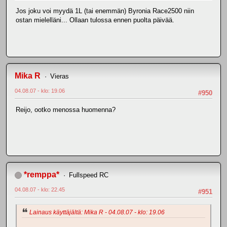
Jos joku voi myydä 1L (tai enemmän) Byronia Race2500 niin
ostan mielelläni... Ollaan tulossa ennen puolta päivää.
Mika R
Vieras
04.08.07 - klo: 19.06
#950
Reijo, ootko menossa huomenna?
*remppa*
Fullspeed RC
04.08.07 - klo: 22.45
#951
Lainaus käyttäjältä: Mika R - 04.08.07 - klo: 19.06