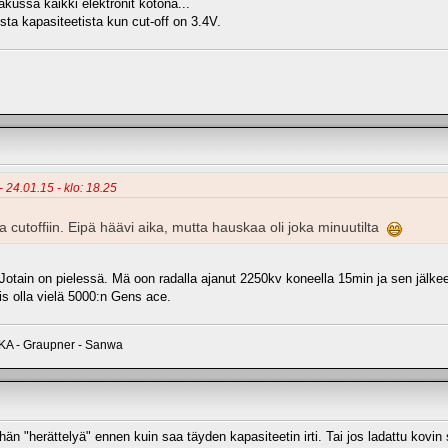
akussa kaikki elektronit kotona...
ta kapasiteetista kun cut-off on 3.4V.
- 24.01.15 - klo: 18.25
 cutoffiin. Eipä häävi aika, mutta hauskaa oli joka minuutilta
Jotain on pielessä. Mä oon radalla ajanut 2250kv koneella 15min ja sen jälkee
ais olla vielä 5000:n Gens ace.
AKA - Graupner - Sanwa
än "herättelyä" ennen kuin saa täyden kapasiteetin irti. Tai jos ladattu kovin suur