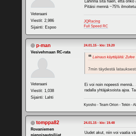
Lähinnä sitä haen, että onko 
Pitäisi mennä ~75% ilmoitetus
Veteraani
Viestit: 2,986
JQRacing
Full Speed RC
Sijainti: Espoo
p-man
24.01.15 - klo: 19.20
Vesivehmaan RC-rata
Lainaus käyttäjältä: Zufee 
7min täydestä latauksesta
Veteraani
Ei voi noin nopeesti mennä.. 
radalla yhtäjaksoista ajoa. T
Viestit: 1,038
Sijainti: Lahti
Kyosho - Team Orion - Tekin - 
tomppa82
24.01.15 - klo: 19.48
Rovaniemen
Uudet akut, niin voi vaatia väh
pienoisautoilijat