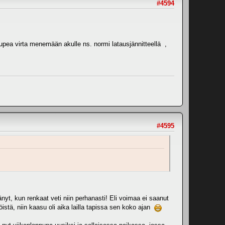
#4594
 ei rupea virta menemään akulle ns. normi latausjännitteellä ,
#4595
nyt, kun renkaat veti niin perhanasti! Eli voimaa ei saanut
istä, niin kaasu oli aika lailla tapissa sen koko ajan