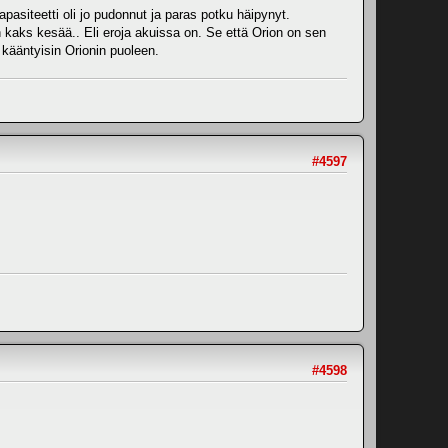
kapasiteetti oli jo pudonnut ja paras potku häipynyt.
 kaks kesää.. Eli eroja akuissa on. Se että Orion on sen
 kääntyisin Orionin puoleen.
#4597
#4598