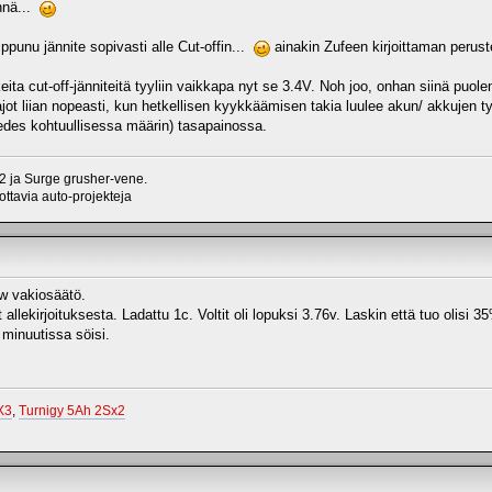
ynnä...
ppunu jännite sopivasti alle Cut-offin...
ainakin Zufeen kirjoittaman perust
ita cut-off-jänniteitä tyyliin vaikkapa nyt se 3.4V. Noh joo, onhan siinä puo
ajot liian nopeasti, kun hetkellisen kyykkäämisen takia luulee akun/ akkujen ty
edes kohtuullisessa määrin) tasapainossa.
 ja Surge grusher-vene.
ttavia auto-projekteja
hw vakiosäätö.
allekirjoituksesta. Ladattu 1c. Voltit oli lopuksi 3.76v. Laskin että tuo olisi
 minuutissa söisi.
X3
,
Turnigy 5Ah 2Sx2