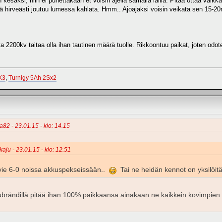
 kesäksi, niin ei puhettakaan et voisin ajella samalla lailla. Pitää ottaa vaik
ttä hirveästi joutuu lumessa kahlata. Hmm.. Ajoajaksi voisin veikata sen 15-20m
ta 2200kv taitaa olla ihan tautinen määrä tuolle. Rikkoontuu paikat, joten od
X3
,
Turnigy 5Ah 2Sx2
a82 - 23.01.15 - klo: 14.15
kaju - 23.01.15 - klo: 12.51
 vie 6-0 noissa akkuspekseissään..
Tai ne heidän kennot on yksilöitä
ubrändillä pitää ihan 100% paikkaansa ainakaan ne kaikkein kovimpien ak