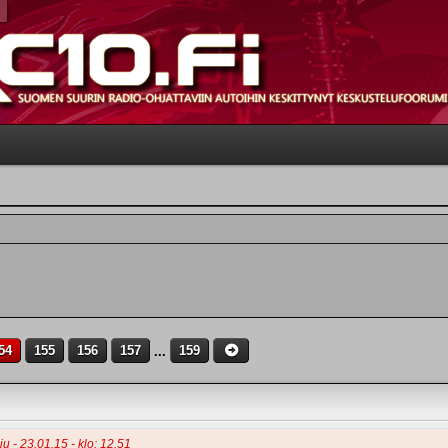
54
155
156
157
...
159
u - 23.01.15 - klo: 12.51