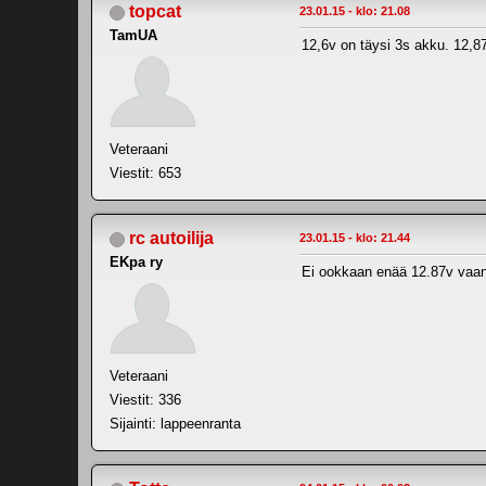
topcat
23.01.15 - klo: 21.08
TamUA
12,6v on täysi 3s akku. 12,87v
Veteraani
Viestit: 653
rc autoilija
23.01.15 - klo: 21.44
EKpa ry
Ei ookkaan enää 12.87v vaa
Veteraani
Viestit: 336
Sijainti: lappeenranta