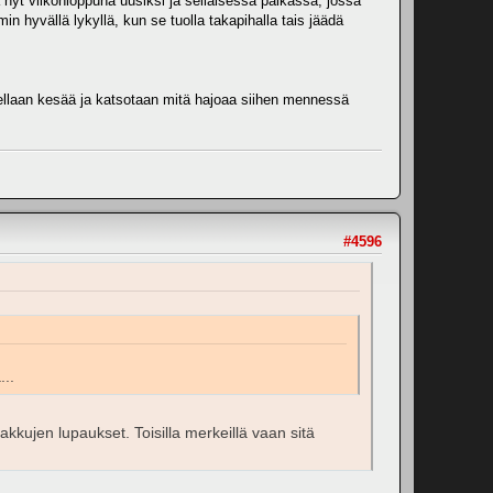
ka nyt viikonloppuna uusiksi ja sellaisessa paikassa, jossa
in hyvällä lykyllä, kun se tuolla takapihalla tais jäädä
otellaan kesää ja katsotaan mitä hajoaa siihen mennessä
#4596
...
kujen lupaukset. Toisilla merkeillä vaan sitä