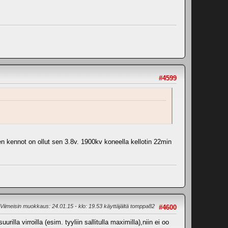
#4599
n kennot on ollut sen 3.8v. 1900kv koneella kellotin 22min
Viimeisin muokkaus
: 24.01.15 - klo: 19.53 käyttäjältä tomppa82
#4600
illa virroilla (esim. tyyliin sallitulla maximilla),niin ei oo