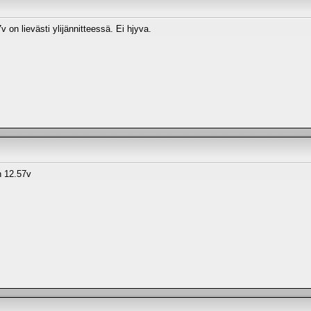
 on lievästi ylijännitteessä. Ei hjyva.
n 12.57v