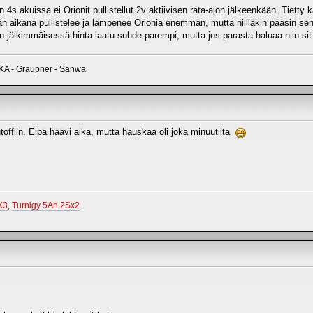
 4s akuissa ei Orionit pullistellut 2v aktiivisen rata-ajon jälkeenkään. Tietty 
n aikana pullistelee ja lämpenee Orionia enemmän, mutta niilläkin pääsin sen
n jälkimmäisessä hinta-laatu suhde parempi, mutta jos parasta haluaa niin sit
AKA - Graupner - Sanwa
offiin. Eipä häävi aika, mutta hauskaa oli joka minuutilta
X3
,
Turnigy 5Ah 2Sx2