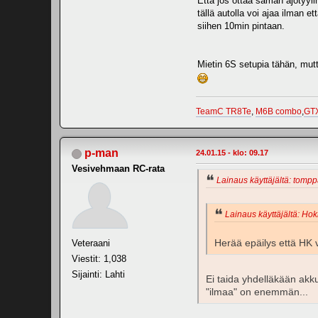
Että jos ottaa saman ajotyylin
tällä autolla voi ajaa ilman e
siihen 10min pintaan.
Mietin 6S setupia tähän, mut
TeamC TR8Te
,
M6B combo
,
GT
p-man
24.01.15 - klo: 09.17
Vesivehmaan RC-rata
Lainaus käyttäjältä: tompp
Lainaus käyttäjältä: Hok
Herää epäilys että HK
Veteraani
Viestit: 1,038
Sijainti: Lahti
Ei taida yhdelläkään akk
"ilmaa" on enemmän...