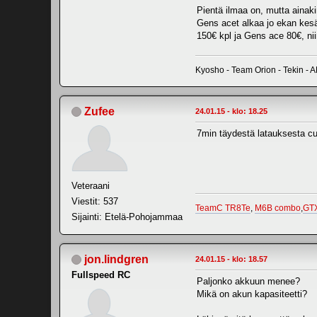
Pientä ilmaa on, mutta ainakin
Gens acet alkaa jo ekan kesä
150€ kpl ja Gens ace 80€, nii
Kyosho - Team Orion - Tekin - 
Zufee
24.01.15 - klo: 18.25
7min täydestä latauksesta cut
Veteraani
Viestit: 537
TeamC TR8Te
,
M6B combo
,
GT
Sijainti: Etelä-Pohojammaa
jon.lindgren
24.01.15 - klo: 18.57
Fullspeed RC
Paljonko akkuun menee?
Mikä on akun kapasiteetti?