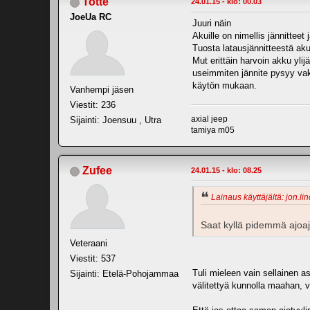
Totte
24.01.15 - klo: 00.03
JoeUa RC
Juuri näin
Akuille on nimellis jännitteet j
Tuosta latausjännitteestä ak
Mut erittäin harvoin akku ylijä
useimmiten jännite pysyy vak
käytön mukaan.
Vanhempi jäsen
Viestit: 236
axial jeep
Sijainti: Joensuu , Utra
tamiya m05
Zufee
24.01.15 - klo: 08.25
Lainaus käyttäjältä: jon.li
Saat kyllä pidemmä ajoa
Veteraani
Viestit: 537
Tuli mieleen vain sellainen a
Sijainti: Etelä-Pohojammaa
välitettyä kunnolla maahan, v