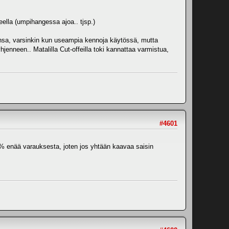
eella (umpihangessa ajoa.. tjsp.)
lensa, varsinkin kun useampia kennoja käytössä, mutta
hjenneen.. Matalilla Cut-offeilla toki kannattaa varmistua,
#4601
 35% enää varauksesta, joten jos yhtään kaavaa saisin