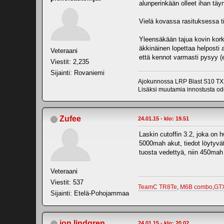
alunperinkään olleet ihan tä
Vielä kovassa rasituksessa ti
Yleensäkään tajua kovin korke
äkkinäinen lopettaa helposti 
Veteraani
että kennot varmasti pysyy (
Viestit: 2,235
Sijainti: Rovaniemi
Ajokunnossa LRP Blast S10 TX2
Lisäksi muutamia innostusta odo
Zufee
24.01.15 - klo: 19.51
Laskin cutoffin 3.2, joka on 
5000mah akut, tiedot löytyvät 
tuosta vedettyä, niin 450mah
Veteraani
Viestit: 537
TeamC TR8Te
,
M6B combo
,
GT
Sijainti: Etelä-Pohojammaa
jon.lindgren
24.01.15 - klo: 20.02