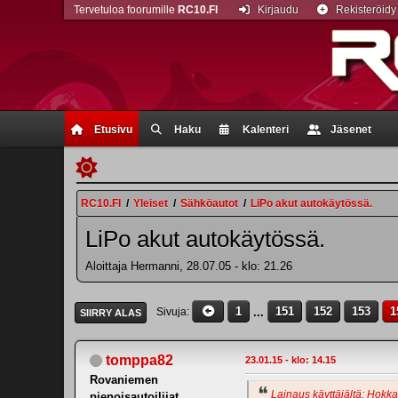
Tervetuloa foorumille
RC10.FI
Kirjaudu
Rekisteröidy
Etusivu
Haku
Kalenteri
Jäsenet
RC10.FI
/
Yleiset
/
Sähköautot
/
LiPo akut autokäytössä.
LiPo akut autokäytössä.
Aloittaja Hermanni, 28.07.05 - klo: 21.26
1
...
151
152
153
1
Sivuja
SIIRRY ALAS
tomppa82
23.01.15 - klo: 14.15
Rovaniemen
Lainaus käyttäjältä: Hokkaj
pienoisautoilijat