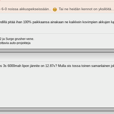
ie 6-0 noissa akkuspekseissään..
Tai ne heidän kennot on yksilöitä..
ndillä pitää ihan 100% paikkaansa ainakaan ne kaikkein kovimpien akkujen lupa
 ja Surge grusher-vene.
ttavia auto-projekteja
s 3s 6000mah lipon jännite on 12.87v? Mulla ois tossa toinen samanlainen jok