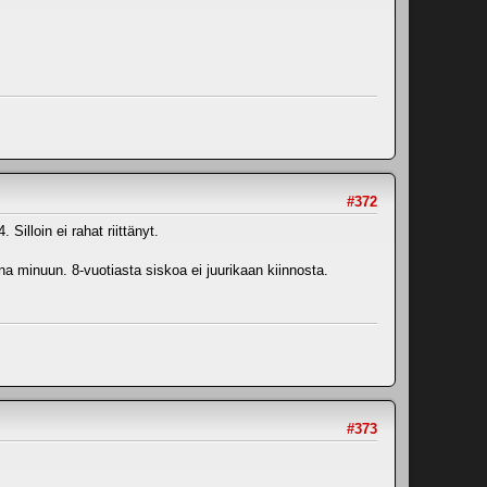
#372
Silloin ei rahat riittänyt.
na minuun. 8-vuotiasta siskoa ei juurikaan kiinnosta.
#373