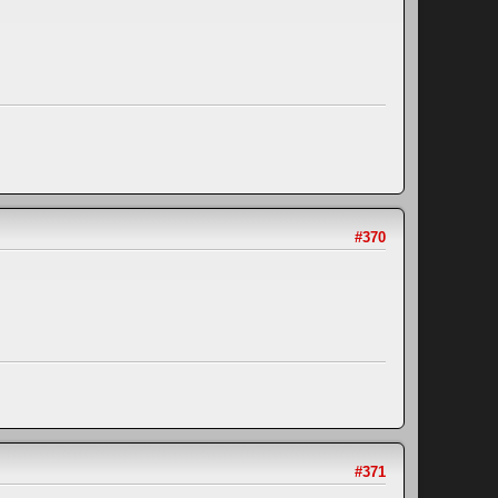
#370
#371