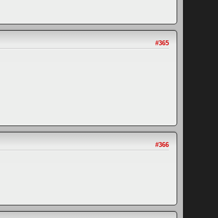
#365
#366