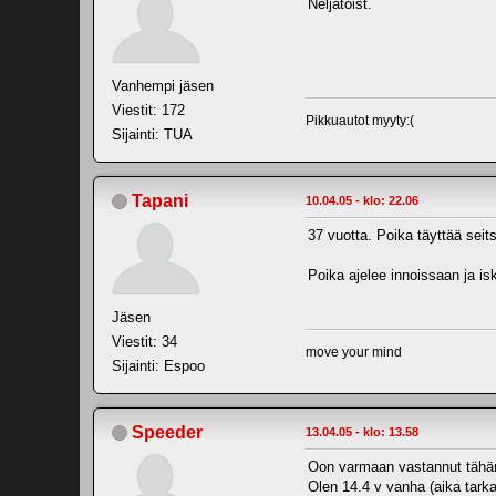
Neljätoist.
Vanhempi jäsen
Viestit: 172
Pikkuautot myyty:(
Sijainti: TUA
Tapani
10.04.05 - klo: 22.06
37 vuotta. Poika täyttää seits
Poika ajelee innoissaan ja is
Jäsen
Viestit: 34
move your mind
Sijainti: Espoo
Speeder
13.04.05 - klo: 13.58
Oon varmaan vastannut tähänk
Olen 14.4 v vanha (aika tarka