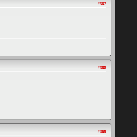
#367
#368
#369