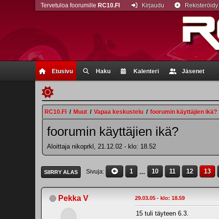
Tervetuloa foorumille
RC10.FI
Kirjaudu
Rekisteröidy
Etusivu
Haku
Kalenteri
Jäsenet
RC10.FI
/
Muut
/
Vapaa keskustelu
/
foorumin käyttäjien ikä?
foorumin käyttäjien ikä?
Aloittaja nikoprkl, 21.12.02 - klo: 18.52
1
...
10
11
12
13
Sivuja
SIIRRY ALAS
Pekka V
29.03.05 - klo: 18.59
15 tuli täyteen 6.3.