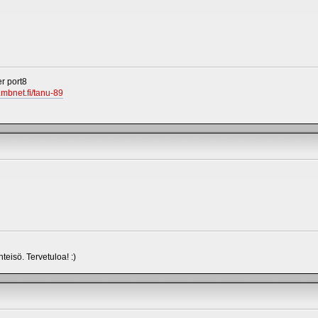
r port8
.mbnet.fi/tanu-89
isö. Tervetuloa! :)