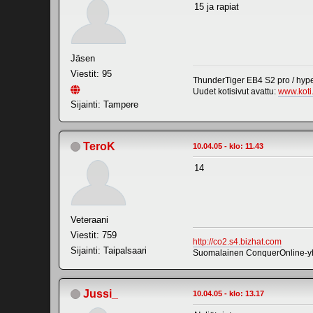
15 ja rapiat
Jäsen
Viestit: 95
ThunderTiger EB4 S2 pro / hype
Uudet kotisivut avattu:
www.koti
Sijainti: Tampere
TeroK
10.04.05 - klo: 11.43
14
Veteraani
Viestit: 759
http://co2.s4.bizhat.com
Sijainti: Taipalsaari
Suomalainen ConquerOnline-yhte
Jussi_
10.04.05 - klo: 13.17