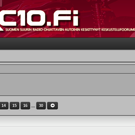
14
15
16
...
30