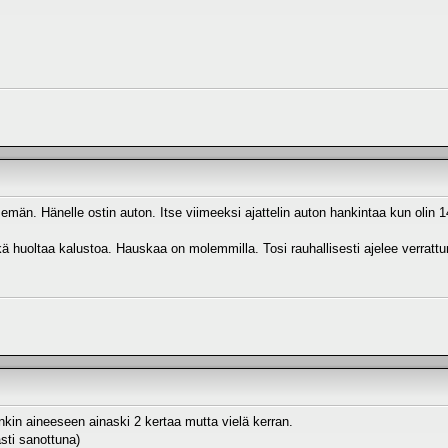
emän. Hänelle ostin auton. Itse viimeeksi ajattelin auton hankintaa kun olin 14. 
kä huoltaa kalustoa. Hauskaa on molemmilla. Tosi rauhallisesti ajelee verrattu
in aineeseen ainaski 2 kertaa mutta vielä kerran.
sti sanottuna)