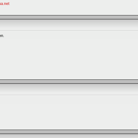
a.net
en.