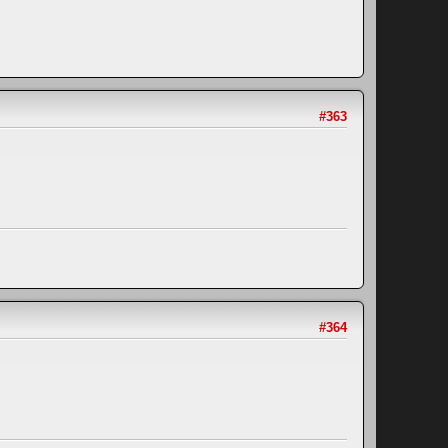
#363
#364