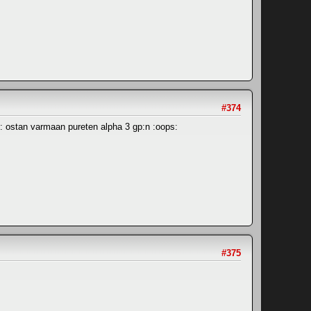
#374
n: ostan varmaan pureten alpha 3 gp:n :oops:
#375