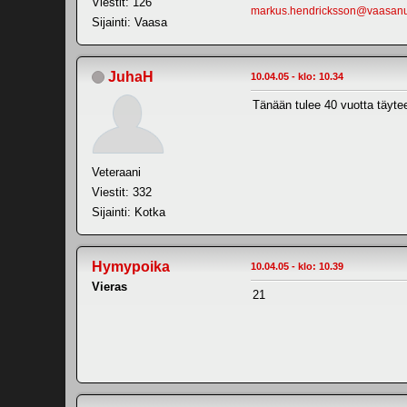
Viestit: 126
markus.hendricksson@vaasanu
Sijainti: Vaasa
JuhaH
10.04.05 - klo: 10.34
Tänään tulee 40 vuotta täyte
Veteraani
Viestit: 332
Sijainti: Kotka
Hymypoika
10.04.05 - klo: 10.39
Vieras
21