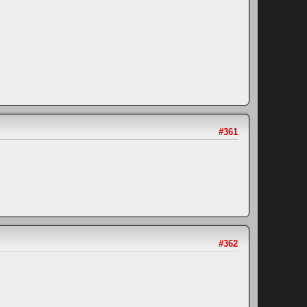
#361
#362