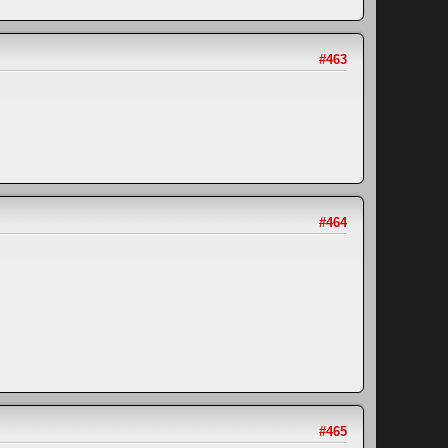
#463
#464
#465