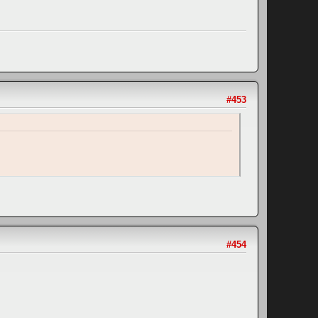
#453
#454