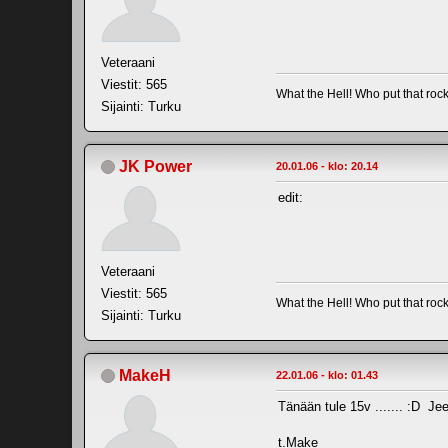
Veteraani
Viestit: 565
What the Hell! Who put that rock
Sijainti: Turku
JK Power
20.01.06 - klo: 20.14
edit:
Veteraani
Viestit: 565
What the Hell! Who put that rock
Sijainti: Turku
MakeH
22.01.06 - klo: 01.43
Tänään tule 15v ....... :D Jee
t.Make