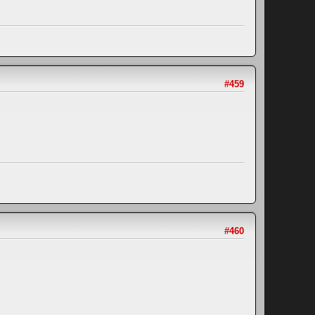
#459
#460