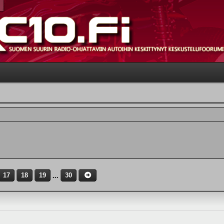
17
18
19
...
30