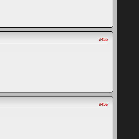
#455
#456