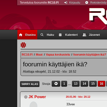
Tervetuloa foorumille
RC10.FI
Kirjaudu
Rekisteröidy
Etusivu
Haku
Kalenteri
Jäsenet
RC10.FI
/
Muut
/
Vapaa keskustelu
/
foorumin käyttäjien ikä?
foorumin käyttäjien ikä?
Aloittaja nikoprkl, 21.12.02 - klo: 18.52
1
...
13
14
15
16
Sivuja
SIIRRY ALAS
JK Power
20.01.06 - klo: 20.12
33vee