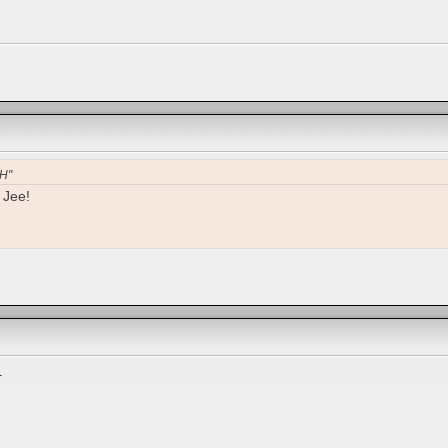
eH"
 Jee!
.