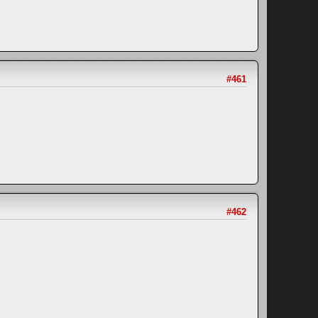
#461
#462