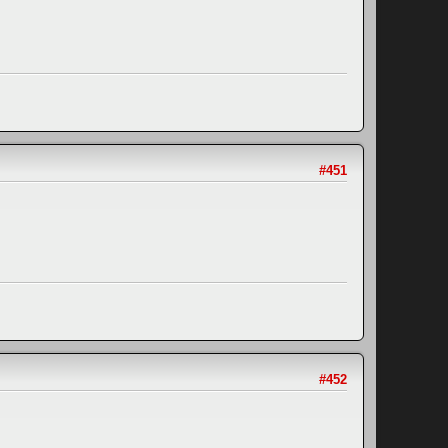
#451
#452