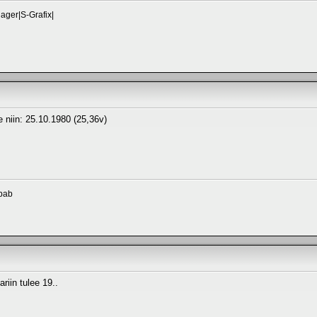
ger|S-Grafix|
le niin: 25.10.1980 (25,36v)
bab
ariin tulee 19..