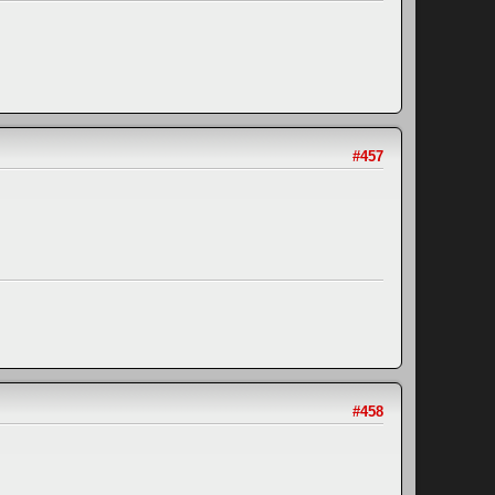
#457
#458