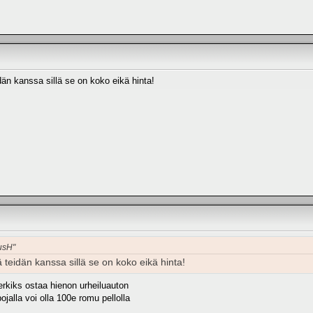
dän kanssa sillä se on koko eikä hinta!
usH"
ä teidän kanssa sillä se on koko eikä hinta!
merkiks ostaa hienon urheiluauton
jalla voi olla 100e romu pellolla