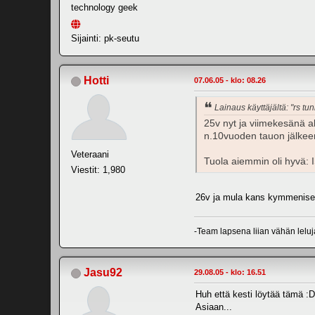
technology geek
Sijainti: pk-seutu
Hotti
07.06.05 - klo: 08.26
Lainaus käyttäjältä: "rs tun
25v nyt ja viimekesänä a
n.10vuoden tauon jälke
Veteraani
Tuola aiemmin oli hyvä
Viestit: 1,980
26v ja mula kans kymmenisen 
-Team lapsena liian vähän leluj
Jasu92
29.08.05 - klo: 16.51
Huh että kesti löytää tämä :D
Asiaan...