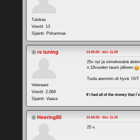
Tulokas
Viestit: 13
Sijainti: Pirkanmaa
rs tuning
14.05.05 - klo: 11.29
25v nyt ja viimekesänä aloti
n.10vuoden tauon jälkeen
Tuola aiemmin oli hyvä: I
Veteraani
Viestit: 2,069
If i had all of the money that i´
Sijainti: Vaasa
Heering80
14.05.05 - klo: 11.34
25 v.