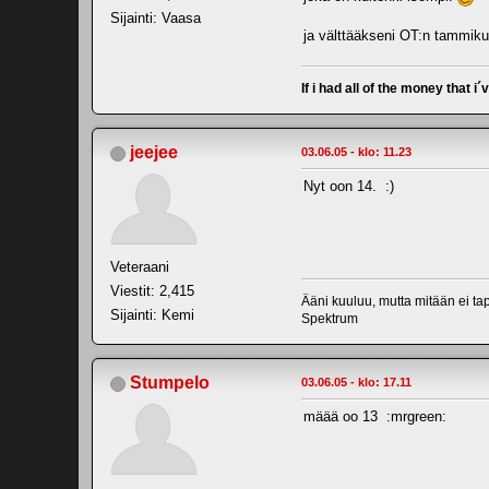
Sijainti: Vaasa
ja välttääkseni OT:n tammiku
If i had all of the money that i´
jeejee
03.06.05 - klo: 11.23
Nyt oon 14. :)
Veteraani
Viestit: 2,415
Ääni kuuluu, mutta mitään ei ta
Sijainti: Kemi
Spektrum
Stumpelo
03.06.05 - klo: 17.11
määä oo 13 :mrgreen: