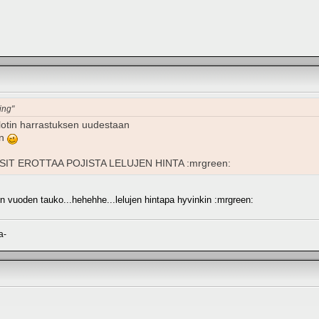
ing"
lotin harrastuksen uudestaan
en
: ISIT EROTTAA POJISTA LELUJEN HINTA :mrgreen:
vuoden tauko...hehehhe...lelujen hintapa hyvinkin :mrgreen:
a-