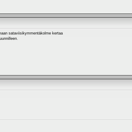
maan sataviisikymmentäkolme kertaa
uunnilleen.