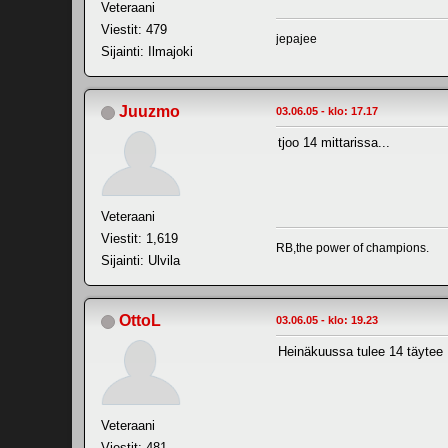
Veteraani
Viestit: 479
jepajee
Sijainti: Ilmajoki
Juuzmo
03.06.05 - klo: 17.17
tjoo 14 mittarissa...
Veteraani
Viestit: 1,619
RB,the power of champions.
Sijainti: Ulvila
OttoL
03.06.05 - klo: 19.23
Heinäkuussa tulee 14 täytee
Veteraani
Viestit: 481