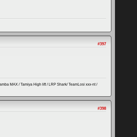
#397
amba MAX / Tamiya High lift / LRP Shark/ TeamLosi xxx-nt /
#398