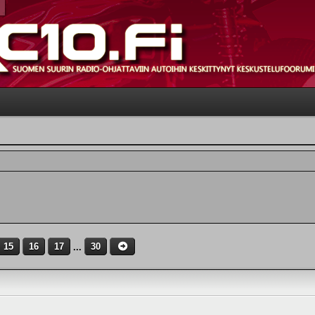
15
16
17
...
30