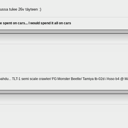
ussa tulee 26v täyteen :)
ve spent on cars... I would spend it all on cars
pahdu... TLT-1 semi scale crawler/ FG Monster Beetle/ Tamiya tb-02d / Asso b4 @ M