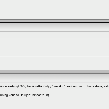
ikää on kertynyt 32v, tiedän että löytyy "vieläkin" vanhempia :o harrastajia, 
tuning kanssa "lelujen" hinnasta 8)