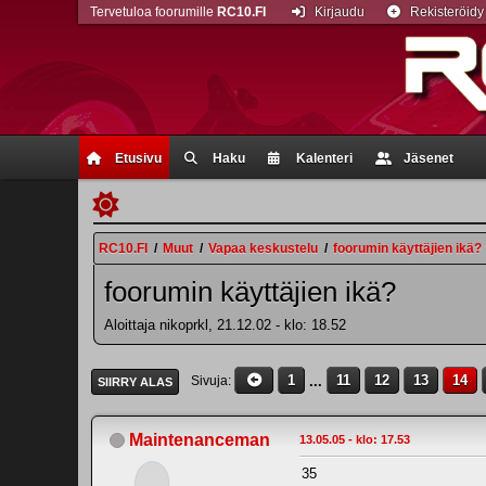
Tervetuloa foorumille
RC10.FI
Kirjaudu
Rekisteröidy
Etusivu
Haku
Kalenteri
Jäsenet
RC10.FI
/
Muut
/
Vapaa keskustelu
/
foorumin käyttäjien ikä?
foorumin käyttäjien ikä?
Aloittaja nikoprkl, 21.12.02 - klo: 18.52
1
...
11
12
13
14
Sivuja
SIIRRY ALAS
Maintenanceman
13.05.05 - klo: 17.53
35