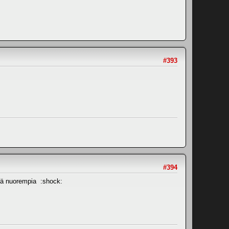
#393
#394
sekä nuorempia :shock: