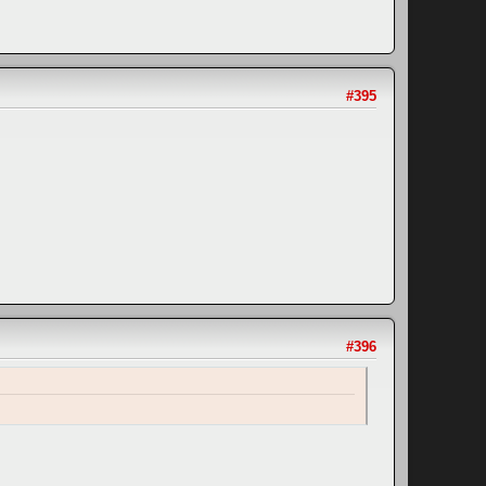
#395
#396