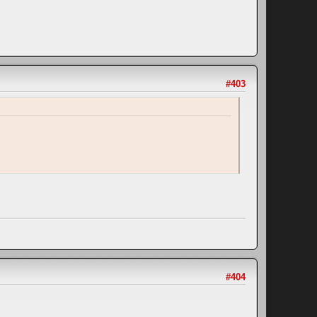
#403
#404