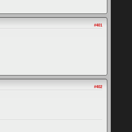
#401
#402