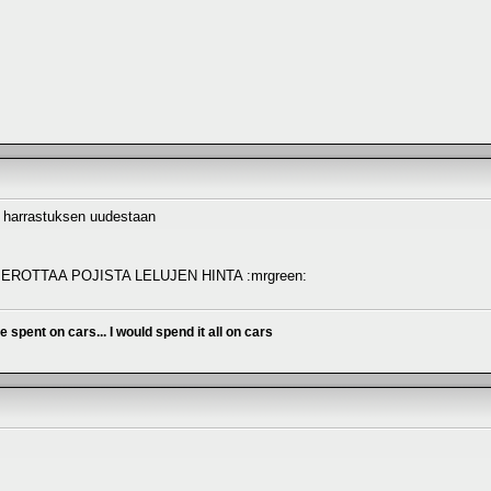
n harrastuksen uudestaan
SIT EROTTAA POJISTA LELUJEN HINTA :mrgreen:
ve spent on cars... I would spend it all on cars