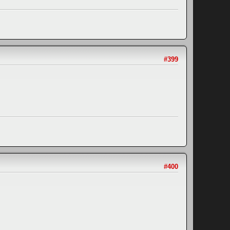
#399
#400