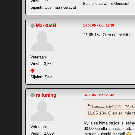
Viestit: 17
Be the force whit u Genesis!
Sijainti: Uusimaa (Kerava)
MarkusH
14.05.05 - klo: 19.30
11.05 13v. Olen eri mieltä tei
Veteraani
Viestit: 3,562
Sijainti: Salo
rs tuning
14.05.05 - klo: 20.42
Lainaus käyttäjältä: "Mark
11.05 13v. Olen eri mielt
Kyllä se hinta on jos isi esi
Veteraani
30.000eurolla :shock: mutta po
Viestit: 2,069
joka on kuitenki isompi!