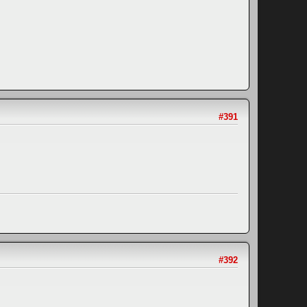
#391
#392