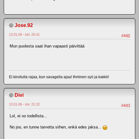
Jose.92
13.01.06 - klo: 20.41
#442
Mun puolesta saat ihan vapaasti päivittää
Ei kiroilulla rajaa, kun savagella ajaa! Ihminen syö ja kakkii!
Divi
13.01.06 - klo: 21.32
#443
Lol, ei oo todellista...
No joo, en tunne tarvetta siihen, enkä edes jaksa...