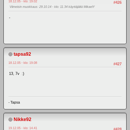
18.12.05 - klo: 19.02
#426
Viimeisin muokkaus
: 29.10.14 - klo: 11.34 käyttäjältä MikaelY
-
tapsa92
18.12.05 - klo: 19.08
#427
13, 7v :)
- Tapsa
Nikke92
19.12.05 - klo: 14.41
#428