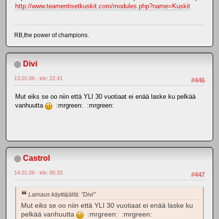
http://www.teamentisetkuskit.com/modules.php?name=Kuskit
RB,the power of champions.
Divi
13.01.06 - klo: 22.41
#446
Mut eiks se oo niin että YLI 30 vuotiaat ei enää laske ku pelkää
vanhuutta
:mrgreen: :mrgreen:
Castrol
14.01.06 - klo: 00.33
#447
Lainaus käyttäjältä: "Divi"
Mut eiks se oo niin että YLI 30 vuotiaat ei enää laske ku
pelkää vanhuutta
:mrgreen: :mrgreen: