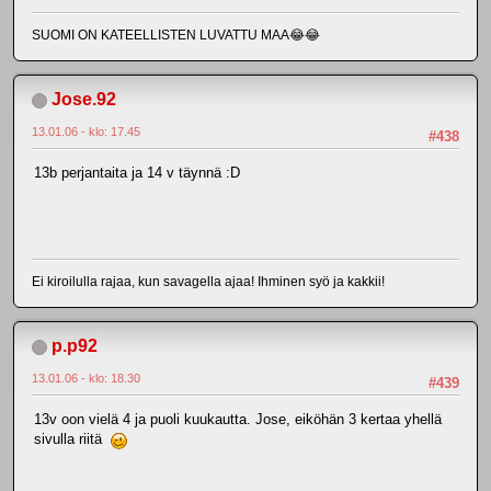
SUOMI ON KATEELLISTEN LUVATTU MAA😂😂
Jose.92
13.01.06 - klo: 17.45
#438
13b perjantaita ja 14 v täynnä :D
Ei kiroilulla rajaa, kun savagella ajaa! Ihminen syö ja kakkii!
p.p92
13.01.06 - klo: 18.30
#439
13v oon vielä 4 ja puoli kuukautta. Jose, eiköhän 3 kertaa yhellä
sivulla riitä