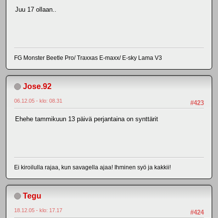
Juu 17 ollaan..
FG Monster Beetle Pro/ Traxxas E-maxx/ E-sky Lama V3
Jose.92
06.12.05 - klo: 08.31
#423
Ehehe tammikuun 13 päivä perjantaina on synttärit
Ei kiroilulla rajaa, kun savagella ajaa! Ihminen syö ja kakkii!
Tegu
18.12.05 - klo: 17.17
#424