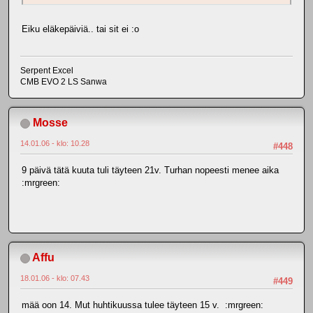
Eiku eläkepäiviä.. tai sit ei :o
Serpent Excel
CMB EVO 2 LS Sanwa
Mosse
14.01.06 - klo: 10.28
#448
9 päivä tätä kuuta tuli täyteen 21v. Turhan nopeesti menee aika
:mrgreen:
Affu
18.01.06 - klo: 07.43
#449
mää oon 14. Mut huhtikuussa tulee täyteen 15 v. :mrgreen: