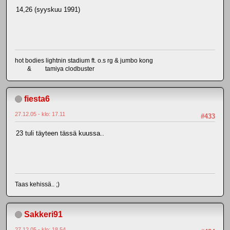
14,26 (syyskuu 1991)
hot bodies lightnin stadium ft. o.s rg & jumbo kong
& tamiya clodbuster
fiesta6
27.12.05 - klo: 17.11
#433
23 tuli täyteen tässä kuussa..
Taas kehissä.. ;)
Sakkeri91
27.12.05 - klo: 18.54