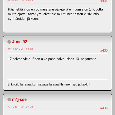
#434
Päivitetään jos en oo muistanu päivitellä eli ruumis on 14-vuotta
mutta ajattelutavat ym. eivät ole muuttuneet sitten viisivuotis
synttäreiden jälkeen.
Jose.92
27.12.05 - klo: 19.28
#435
17 päivää vielä. Soon aika paha päivä. Nääs 13. perjantaita
Ei kiroilulla rajaa, kun savagella ajaa! Ihminen syö ja kakkii!
m@sse
27.12.05 - klo: 22.23
#436