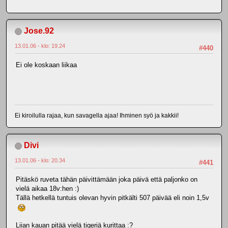
Jose.92
13.01.06 - klo: 19.24
#440
Ei ole koskaan liikaa
Ei kiroilulla rajaa, kun savagella ajaa! Ihminen syö ja kakkii!
Divi
13.01.06 - klo: 20.34
#441
Pitäskö ruveta tähän päivittämään joka päivä että paljonko on
vielä aikaa 18v:hen :)
Tällä hetkellä tuntuis olevan hyvin pitkälti 507 päivää eli noin 1,5v
Liian kauan pitää vielä tigeriä kurittaa :?