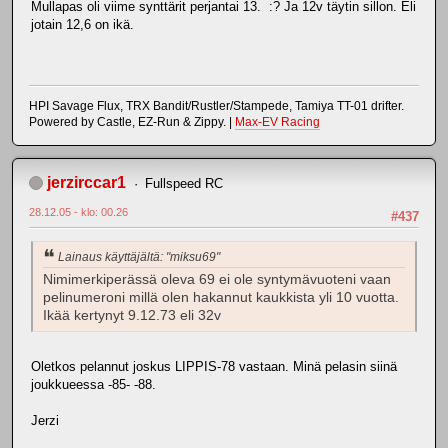
Mullapas oli viime synttärit perjantai 13. :? Ja 12v täytin sillon. Eli
jotain 12,6 on ikä.
HPI Savage Flux, TRX Bandit/Rustler/Stampede, Tamiya TT-01 drifter.
Powered by Castle, EZ-Run & Zippy. |
Max-EV Racing
jerzirccar1
Fullspeed RC
28.12.05 - klo: 00.26
#437
Lainaus käyttäjältä: "miksu69"
Nimimerkiperässä oleva 69 ei ole syntymävuoteni vaan
pelinumeroni millä olen hakannut kaukkista yli 10 vuotta.
Ikää kertynyt 9.12.73 eli 32v
Oletkos pelannut joskus LIPPIS-78 vastaan. Minä pelasin siinä
joukkueessa -85- -88.
Jerzi