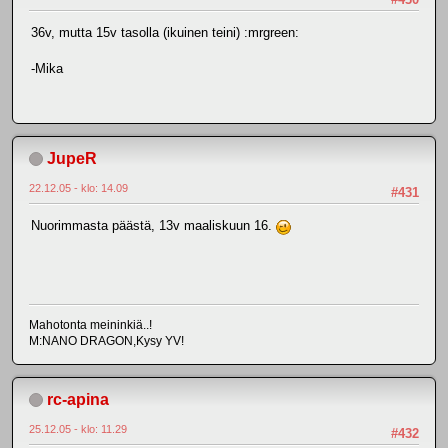
36v, mutta 15v tasolla (ikuinen teini) :mrgreen:
-Mika
JupeR
22.12.05 - klo: 14.09
#431
Nuorimmasta päästä, 13v maaliskuun 16.
Mahotonta meininkiä..!
M:NANO DRAGON,Kysy YV!
rc-apina
25.12.05 - klo: 11.29
#432