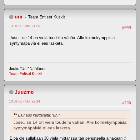
uni
Team Entiset Kuskit
13.01.06 - klo: 21.55
#444
Jose.. se 14 on vielä toudella vähän. Alle kolmekymppisiä
syntymäpäiviä ei ees lasketa.
Jouko "Uni" Näätänen
Team Entiset Kuskit
Juuzmo
13.01.06 - klo: 22.24
#445
Lainaus käyttäjältä: "uni"
Jose.. se 14 on vielä toudella vähän. Alle kolmekymppisiä
syntymäpäiviä ei ees lasketa.
Eipä ole sullakaan 30 vielä mittarissa tän perusteella ainakaan :)