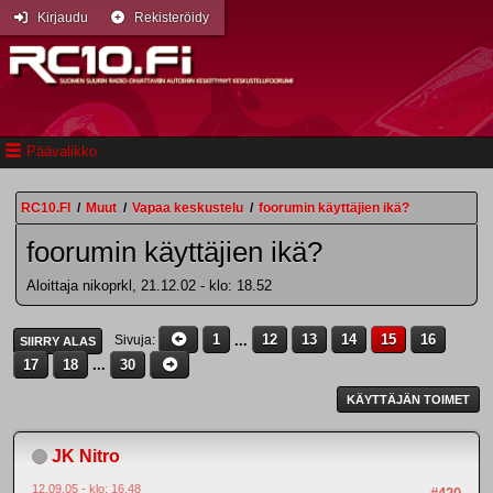
Kirjaudu
Rekisteröidy
Päävalikko
RC10.FI
/
Muut
/
Vapaa keskustelu
/
foorumin käyttäjien ikä?
foorumin käyttäjien ikä?
Aloittaja nikoprkl, 21.12.02 - klo: 18.52
1
...
12
13
14
15
16
Sivuja
SIIRRY ALAS
17
18
...
30
KÄYTTÄJÄN TOIMET
JK Nitro
12.09.05 - klo: 16.48