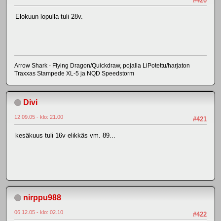
#420
Elokuun lopulla tuli 28v.
Arrow Shark - Flying Dragon/Quickdraw, pojalla LiPotettu/harjaton
Traxxas Stampede XL-5 ja NQD Speedstorm
Divi
12.09.05 - klo: 21.00
#421
kesäkuus tuli 16v elikkäs vm. 89...
nirppu988
06.12.05 - klo: 02.10
#422