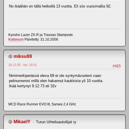
No ikäähän on tällä hetkellä 13 vuotta. Eli siis vuosimallia 92.
Kyosho Lazer ZX-R ja Traxxas Stampede.
Kotisivuni
Päivitetty: 31.10.2006
miksu69
18.12.05 - klo: 18.01
#425
Nimimerkiperässä oleva 69 ei ole syntymävuoteni vaan
pelinumeroni millä olen hakannut kaukkista yli 10 vuotta.
Ikää kertynyt 9.12.73 eli 32v
MCD Race Runner EVO III, Sanwa 2,4 GHz
MikaelY
Turun Urheiluautoilijat ry