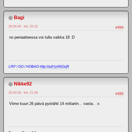
Bagi
20.04.06 - klo: 20.10
#494
no periaatteessa voi tulla vaikka 18 :D
LRP / GO / HOBAO
http://adf.ly/46GqR
Nikke92
20.04.06 - klo: 21.09
#495
Viime kuun 26 päivä pyörähti 14 mittariin... vasta.. :x