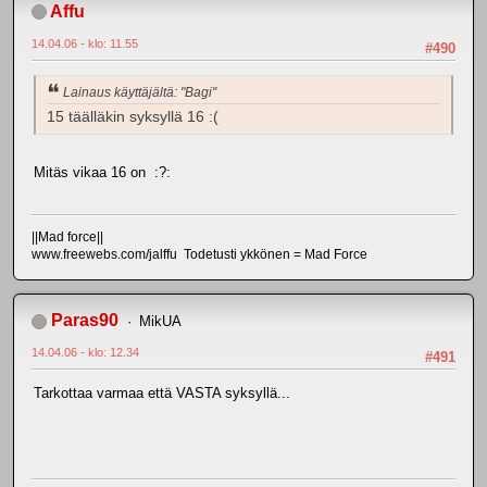
Affu
14.04.06 - klo: 11.55
#490
Lainaus käyttäjältä: "Bagi"
15 täälläkin syksyllä 16 :(
Mitäs vikaa 16 on :?:
||Mad force||
www.freewebs.com/jalffu Todetusti ykkönen = Mad Force
Paras90
MikUA
14.04.06 - klo: 12.34
#491
Tarkottaa varmaa että VASTA syksyllä...