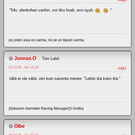
#480
"54v..olenkohan vanhin, voi itku huah, evo nyyb
"
jos jokin asia on varma, nii se on täysin varma.
Joonas.O
Tiim Lahti
01.04.06 - klo: 16.30
#481
Iällä ei ole väliä ,niin kuin sanonta menee: "Leikki ikä koko ikä."
|Sekanen Hamsteri Racing Manager|S-Grafix|
Olbe
06.04.06 - klo: 07.53