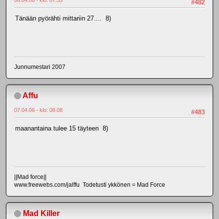
#482
Tänään pyörähti mittariin 27.... 8)
Junnumestari 2007
Affu
07.04.06 - klo: 08.08
#483
maanantaina tulee 15 täyteen 8)
||Mad force||
www.freewebs.com/jalffu Todetusti ykkönen = Mad Force
Mad Killer