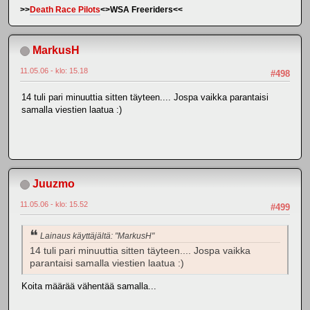
>>
Death Race Pilots
<>WSA Freeriders<<
MarkusH
11.05.06 - klo: 15.18
#498
14 tuli pari minuuttia sitten täyteen.... Jospa vaikka parantaisi
samalla viestien laatua :)
Juuzmo
11.05.06 - klo: 15.52
#499
Lainaus käyttäjältä: "MarkusH"
14 tuli pari minuuttia sitten täyteen.... Jospa vaikka
parantaisi samalla viestien laatua :)
Koita määrää vähentää samalla...