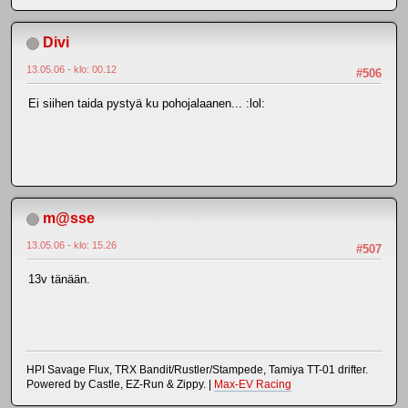
Divi
13.05.06 - klo: 00.12
#506
Ei siihen taida pystyä ku pohojalaanen... :lol:
m@sse
13.05.06 - klo: 15.26
#507
13v tänään.
HPI Savage Flux, TRX Bandit/Rustler/Stampede, Tamiya TT-01 drifter.
Powered by Castle, EZ-Run & Zippy. |
Max-EV Racing