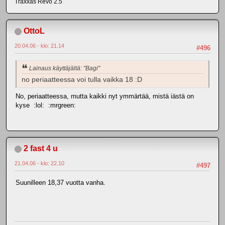
Traxxas Revo 2.5
OttoL
20.04.06 - klo: 21.14
#496
Lainaus käyttäjältä: "Bagi"
no periaatteessa voi tulla vaikka 18 :D
No, periaatteessa, mutta kaikki nyt ymmärtää, mistä iästä on
kyse :lol: :mrgreen:
2 fast 4 u
21.04.06 - klo: 22.10
#497
Suunilleen 18,37 vuotta vanha.