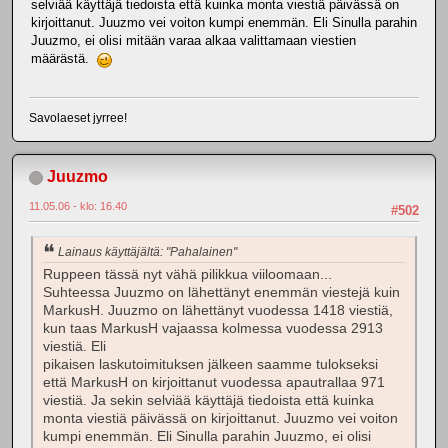
selviää käyttäjä tiedoista että kuinka monta viestiä päivässä on
kirjoittanut. Juuzmo vei voiton kumpi enemmän. Eli Sinulla parahin
Juuzmo, ei olisi mitään varaa alkaa valittamaan viestien
määrästä.
Savolaeset jyrree!
Juuzmo
11.05.06 - klo: 16.40
#502
Lainaus käyttäjältä: "Pahalainen"
Ruppeen tässä nyt vähä pilikkua viiloomaan...
Suhteessa Juuzmo on lähettänyt enemmän viestejä kuin
MarkusH. Juuzmo on lähettänyt vuodessa 1418 viestiä,
kun taas MarkusH vajaassa kolmessa vuodessa 2913
viestiä. Eli
pikaisen laskutoimituksen jälkeen saamme tulokseksi
että MarkusH on kirjoittanut vuodessa apautrallaa 971
viestiä. Ja sekin selviää käyttäjä tiedoista että kuinka
monta viestiä päivässä on kirjoittanut. Juuzmo vei voiton
kumpi enemmän. Eli Sinulla parahin Juuzmo, ei olisi