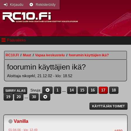
Kirjaudu
Rekisteröidy
Päävalikko
RC10.FI
/
Muut
/
Vapaa keskustelu
/
foorumin käyttäjien ikä?
foorumin käyttäjien ikä?
Aloittaja nikoprkl, 21.12.02 - klo: 18.52
1
...
14
15
16
17
18
Sivuja
SIIRRY ALAS
19
20
...
30
KÄYTTÄJÄN TOIMET
Vanilla
01.04.06 - klo: 12.49