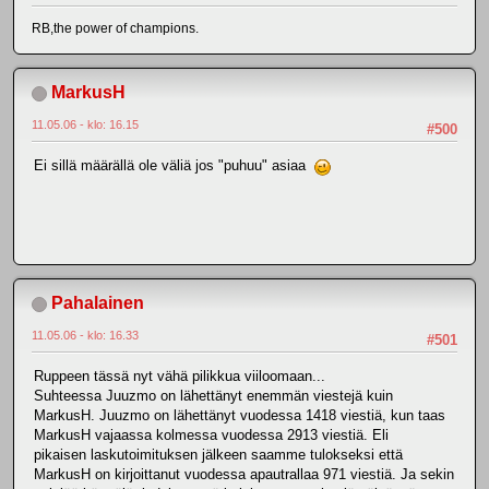
RB,the power of champions.
MarkusH
11.05.06 - klo: 16.15
#500
Ei sillä määrällä ole väliä jos "puhuu" asiaa
Pahalainen
11.05.06 - klo: 16.33
#501
Ruppeen tässä nyt vähä pilikkua viiloomaan...
Suhteessa Juuzmo on lähettänyt enemmän viestejä kuin
MarkusH. Juuzmo on lähettänyt vuodessa 1418 viestiä, kun taas
MarkusH vajaassa kolmessa vuodessa 2913 viestiä. Eli
pikaisen laskutoimituksen jälkeen saamme tulokseksi että
MarkusH on kirjoittanut vuodessa apautrallaa 971 viestiä. Ja sekin