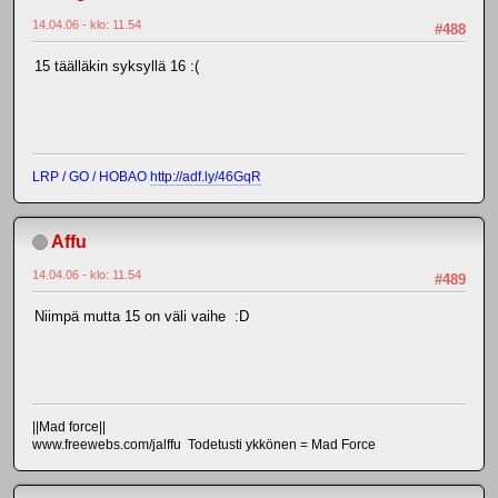
14.04.06 - klo: 11.54
#488
15 täälläkin syksyllä 16 :(
LRP / GO / HOBAO
http://adf.ly/46GqR
Affu
14.04.06 - klo: 11.54
#489
Niimpä mutta 15 on väli vaihe :D
||Mad force||
www.freewebs.com/jalffu Todetusti ykkönen = Mad Force