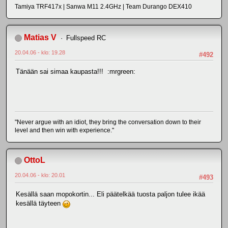
Tamiya TRF417x | Sanwa M11 2.4GHz | Team Durango DEX410
Matias V
Fullspeed RC
20.04.06 - klo: 19.28
#492
Tänään sai simaa kaupasta!!! :mrgreen:
"Never argue with an idiot, they bring the conversation down to their
level and then win with experience."
OttoL
20.04.06 - klo: 20.01
#493
Kesällä saan mopokortin... Eli päätelkää tuosta paljon tulee ikää
kesällä täyteen