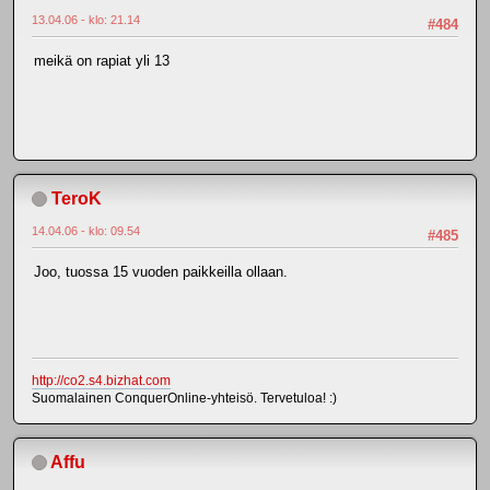
13.04.06 - klo: 21.14
#484
meikä on rapiat yli 13
TeroK
14.04.06 - klo: 09.54
#485
Joo, tuossa 15 vuoden paikkeilla ollaan.
http://co2.s4.bizhat.com
Suomalainen ConquerOnline-yhteisö. Tervetuloa! :)
Affu