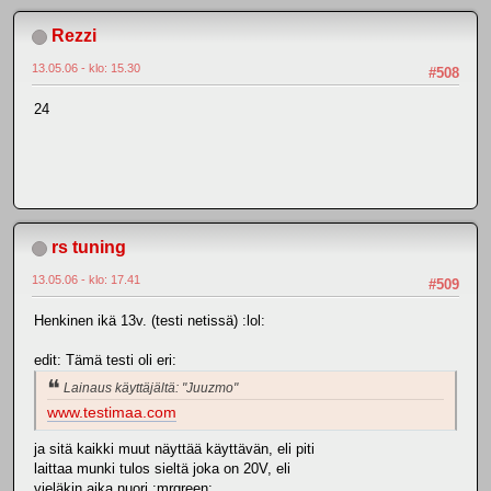
Rezzi
13.05.06 - klo: 15.30
#508
24
rs tuning
13.05.06 - klo: 17.41
#509
Henkinen ikä 13v. (testi netissä) :lol:
edit: Tämä testi oli eri:
Lainaus käyttäjältä: "Juuzmo"
www.testimaa.com
ja sitä kaikki muut näyttää käyttävän, eli piti
laittaa munki tulos sieltä joka on 20V, eli
vieläkin aika nuori :mrgreen: