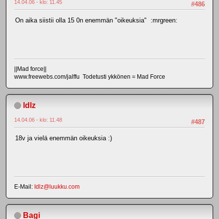
14.04.06 - klo: 11.45
#486
On aika siistii olla 15 0n enemmän "oikeuksia" :mrgreen:
||Mad force||
www.freewebs.com/jalffu Todetusti ykkönen = Mad Force
ldlz
14.04.06 - klo: 11.48
#487
18v ja vielä enemmän oikeuksia :)
E-Mail:
Idlz@luukku.com
Bagi