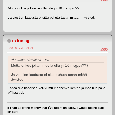
Mutta onkos jollain muulla ollu yli 10 msg/pv???
Ja viestien laadusta ei sitte puhuta tasan mitää... :twisted:
rs tuning
12.05.06 - klo: 23.23
#505
Lainaus käyttäjältä: "Divi"
Mutta onkos jollain muulla ollu yli 10 msg/pv???
Ja viestien laadusta ei sitte puhuta tasan mitää...
:twisted:
Taitaa olla bannissa kaikki muut ennenkö kerkee jauhaa niin paljo
p**kaa :lol:
If i had all of the money that i´ve spent on cars... I would spend it all
on cars