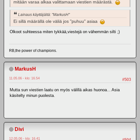
mitään varaa alkaa valittamaan viestien määrästä.
Lainaus käyttäjältä: "MarkusH"
Ei sillä määrällä ole väliä jos "puhuu" asiaa
Olkoot suhteessa miten tykkää,viestejä on vähemmän silti ;)
RB,the power of champions.
MarkusH
11.05.06 - klo: 16.54
#503
Mutta sun viestien laatu on myös välillä aikas huonoa... Asia
käsitelty minun puolesta.
Divi
12.05.06 - klo: 16.41
#504