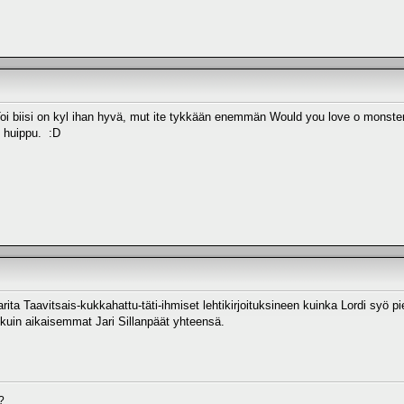
 Toi biisi on kyl ihan hyvä, mut ite tykkään enemmän Would you love o monste
 huippu. :D
ita Taavitsais-kukkahattu-täti-ihmiset lehtikirjoituksineen kuinka Lordi syö
 kuin aikaisemmat Jari Sillanpäät yhteensä.
?