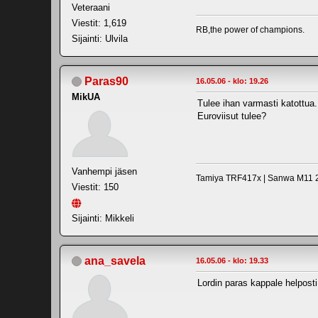
Veteraani
Viestit: 1,619
RB,the power of champions.
Sijainti: Ulvila
Paras90
16.05.06 - klo: 19.26
MikUA
Tulee ihan varmasti katottua.
Euroviisut tulee?
Vanhempi jäsen
Tamiya TRF417x | Sanwa M11 
Viestit: 150
Sijainti: Mikkeli
ana_savela
16.05.06 - klo: 19.33
Lordin paras kappale helpo