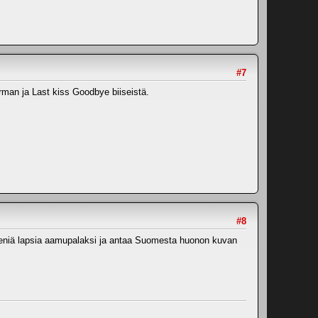
#7
rman ja Last kiss Goodbye biiseistä.
#8
 pieniä lapsia aamupalaksi ja antaa Suomesta huonon kuvan