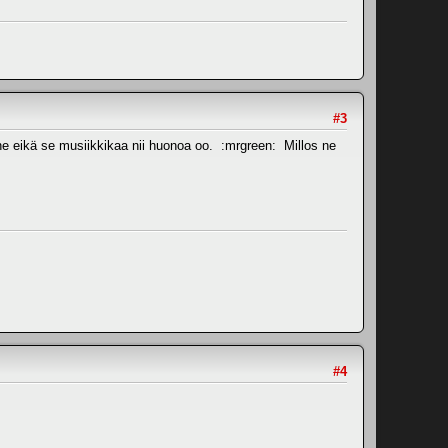
#3
mine eikä se musiikkikaa nii huonoa oo. :mrgreen: Millos ne
#4