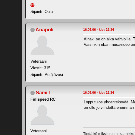
Sijainti: Oulu
Anapoli
16.05.06 - klo: 22.34
Ainaki se on aika vahvoilla.
Varsinkin ekan musavideo on
Veteraani
Viestit: 315
Sijainti: Petäjävesi
Sami L
16.05.06 - klo: 22.34
Fullspeed RC
Lopputulos yhdentekevää, Mar
on ollu jo viihdettä enemmän
Veteraani
Tiedätkö miksi olet mekaanikko