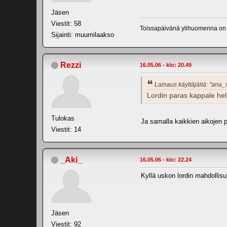
Jäsen
Viestit: 58
Toissapäivänä ylihuomenna on 
Sijainti: muumilaakso
Rezzi
16.05.06 - klo: 20.49
Lainaus käyttäjältä: "ana_
Lordin paras kappale h
Tulokas
Ja samalla kaikkien aikojen 
Viestit: 14
_Aki_
16.05.06 - klo: 22.24
Kyllä uskon lordin mahdollisuu
Jäsen
Viestit: 92