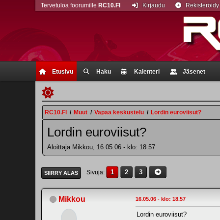
Tervetuloa foorumille
RC10.FI
Kirjaudu
Rekisteröidy
Etusivu
Haku
Kalenteri
Jäsenet
RC10.FI
/
Muut
/
Vapaa keskustelu
/
Lordin euroviisut?
Lordin euroviisut?
Aloittaja Mikkou, 16.05.06 - klo: 18.57
1
2
3
Sivuja
SIIRRY ALAS
Mikkou
16.05.06 - klo: 18.57
Lordin euroviisut?