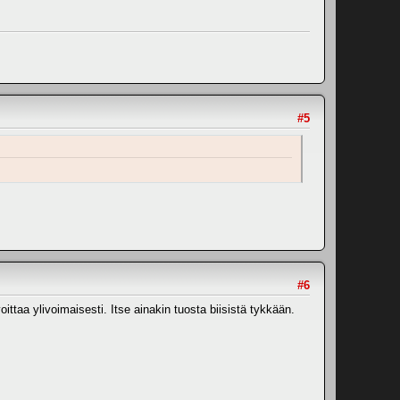
#5
#6
ittaa ylivoimaisesti. Itse ainakin tuosta biisistä tykkään.