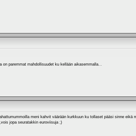
lla on paremmat mahdollisuudet ku kellään aikasemmalla...
ahattumummoilla meni kahvit väärään kurkkuun ku tollaset pääsi sinne eikä
vois jopa seuratakkin euroviisuja ;)