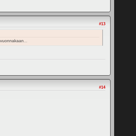
#13
ävuonnakaan...
#14