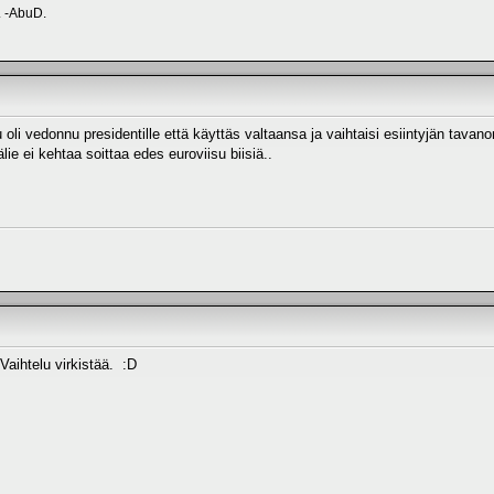
. -AbuD.
u oli vedonnu presidentille että käyttäs valtaansa ja vaihtaisi esiintyjän t
älie ei kehtaa soittaa edes euroviisu biisiä..
Vaihtelu virkistää. :D