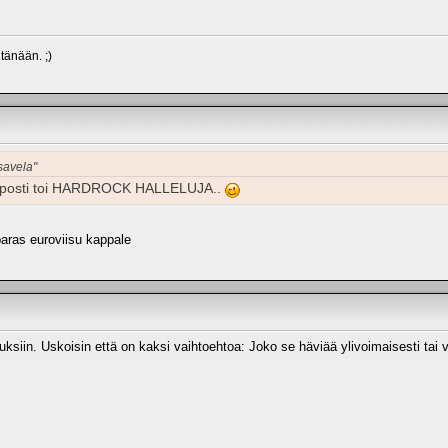
tänään. ;)
savela"
elposti toi HARDROCK HALLELUJA..
paras euroviisu kappale
ksiin. Uskoisin että on kaksi vaihtoehtoa: Joko se häviää ylivoimaisesti tai vo