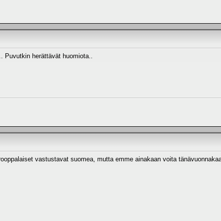
n.. Puvutkin herättävät huomiota..
 eurooppalaiset vastustavat suomea, mutta emme ainakaan voita tänävuonnakaa