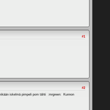
#1
#2
 mikään iskelmä pimpeli pom tähti :mrgreen: Kunnon