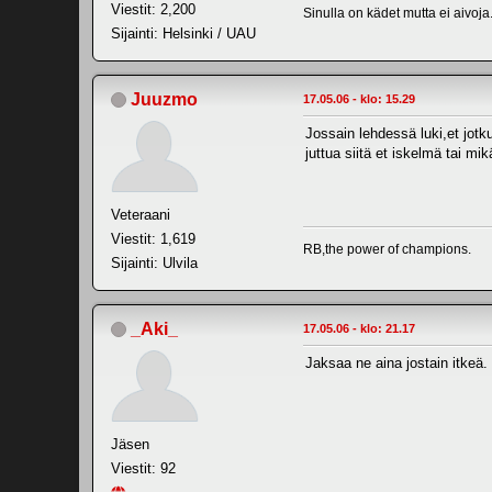
Viestit: 2,200
Sinulla on kädet mutta ei aivoja
Sijainti: Helsinki / UAU
Juuzmo
17.05.06 - klo: 15.29
Jossain lehdessä luki,et jotk
juttua siitä et iskelmä tai mik
Veteraani
Viestit: 1,619
RB,the power of champions.
Sijainti: Ulvila
_Aki_
17.05.06 - klo: 21.17
Jaksaa ne aina jostain itkeä. 
Jäsen
Viestit: 92