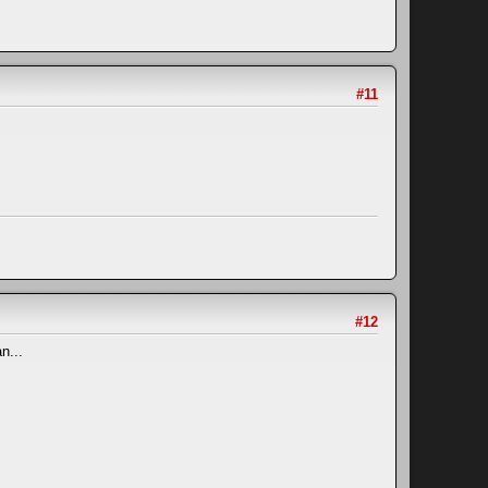
#11
#12
n...