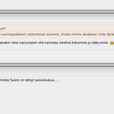
usH"
että eurooppalaiset vastustavat suomea, mutta emme ainakaan voita tän
,ainakin minä vastustaisin sitä karmeeta iskelmä kirkumista ja rääkymistä
 minkä Suomi on tehnyt euroviisuissa....