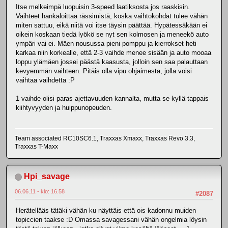
Itse melkeimpä luopuisin 3-speed laatiksosta jos raaskisin.
Vaihteet hankaloittaa rässimistä, koska vaihtokohdat tulee vähän
miten sattuu, eikä niitä voi itse täysin päättää. Hypätessäkään ei
oikein koskaan tiedä lyökö se nyt sen kolmosen ja meneekö auto
ympäri vai ei. Mäen nousussa pieni pomppu ja kierrokset heti
karkaa niin korkealle, että 2-3 vaihde menee sisään ja auto mooaa
loppu ylämäen jossei päästä kaasusta, jolloin sen saa palauttaan
kevyemmän vaihteen. Pitäis olla vipu ohjaimesta, jolla voisi
vaihtaa vaihdetta :P
1 vaihde olisi paras ajettavuuden kannalta, mutta se kyllä tappais
kiihtyvyyden ja huippunopeuden.
Team associated RC10SC6.1, Traxxas Xmaxx, Traxxas Revo 3.3,
Traxxas T-Maxx
Hpi_savage
06.06.11 - klo: 16.58
#2087
Herätellääs tätäki vähän ku näyttäis että ois kadonnu muiden
topiccien taakse :D Omassa savagessani vähän ongelmia löysin