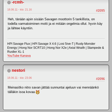
-rcmh-
18.06.11 - klo: 21.16
#2095
Heh, tänään ajoin sisään Savagen moottorin 5 tankillista, on
todella varmatoiminen motti ja ei mitään ongelmia ollut. hyvin käy
ja lähtee käyntiin.
HPI Savage Flux | HPI Savage X 4.6 | Losi 5ive-T | Rusty Monster
Energy | Hong Nor SCRT10 | Hong Nor X2e | Axial Wraith | Stampede &
Rustler XL-1
YouTube Kanava
nestori
18.06.11 - klo: 23.06
#2096
Meinasitko nitro savan jättää sunnuntai ajeluun vai mennäänkö
tälläkin isoa kovaa