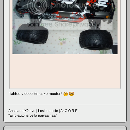
Tahtoo videoo!En usko muuten!
Ansmann X2 evo | Losi ten-scte | Ar C.O.R.E
"Ei rc-auto tervettä päivää nää"