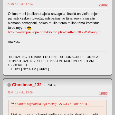
27.04.11 - klo: 17.04
#2082
Onkos moni jo alkanut ajella savagella, itsellä on vielä projekti
pahasti kesken toivottavasti pääsisi jo tänä vuonna sisään
ajamaan savageani, onkos muilla tietoa millon tämä komistus
tulee myynti
http://www.hpieurope.com/kit-info.php?partNo=105645&lang=fi
markus.
| HPI RACING | FUTABA | PRO-LINE | SCHUMACHER | TURNIGY |
ULTIMATE RACING | SPEED PASSION | MUCHMORE | TEAM
ASSOCIATED
| HUDY | NOSRAM | ZiPPY |
Ghostman_132
PRCA
28.04.11 - klo: 13.06
#2083
Lainaus käyttäjältä: hpi racing - 27.04.11 - klo: 17.04
Onkos moni jo alkanut ajella savagella, itsellä on vielä