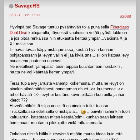
SavageRS
12.06.11 - klo: 17.33
#2088
Hyvinpä tuo Savage tuntuu pysähtyvän tolla punaisella
Fiberglass
Dual Disc
kuitujarrulla, täydessä vauhdissa vetää pyörät lukkoon
ja jos pitoa renkaissa niin etukautta heittää ympäri...vakiona X ja
XL malleissa.
Ei havaittavaa häipymistä jarruissa, kestää hyvin kunhan
pohjapanssarin ja levyn väliin ei jää kiviä tms....silloin katoaa levy
punaisena puuterina nopeasti.
Ne metalliset "jarrupalat" tosin tuppaa kulahtamaan noistakin ,
mutta ne voi kääntää kerran ympäri.
Teräs tuplalevy jarrusta vähempi kokemusta, mutta ne levyt on
ainakin silmämääräisesti onnettoman ohuet ->> kuumenee ->>
tehot häviää ->> levyt ei kestäne kovin pitkään kun urilla ja ihan
kierot ???
Hirveän näköistä silppua niistä on ainakin tullut tuossa
Truckzilla:ssa edellisellä omistajalla...
...päivitin siihenkin tuon
kuitujarrun, katsotaan miten kestää/toimii kunhan saan laitteen
toimimaan, muutama pikkujuttu vielä ratkaisematta.
Onkohan niissä hiilikuitulevyissä mitään muuta ideaa kuin että
joku tienaa...käynee suoraan punaisen kuitulevyn tilalle ???