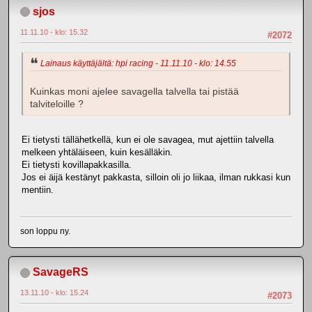
sjos
11.11.10 - klo: 15.32
#2072
Lainaus käyttäjältä: hpi racing - 11.11.10 - klo: 14.55
Kuinkas moni ajelee savagella talvella tai pistää
talviteloille ?
Ei tietysti tällähetkellä, kun ei ole savagea, mut ajettiin talvella
melkeen yhtäläiseen, kuin kesälläkin.
Ei tietysti kovillapakkasilla.
Jos ei äijä kestänyt pakkasta, silloin oli jo liikaa, ilman rukkasi kun
mentiin.
son loppu ny.
SavageRS
13.11.10 - klo: 15.24
#2073