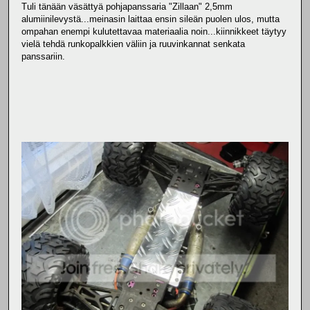
Tuli tänään väsättyä pohjapanssaria "Zillaan" 2,5mm
alumiinilevystä...meinasin laittaa ensin sileän puolen ulos, mutta
ompahan enempi kulutettavaa materiaalia noin...kiinnikkeet täytyy
vielä tehdä runkopalkkien väliin ja ruuvinkannat senkata
panssariin.