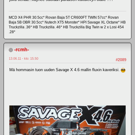
MCD X4 PHR 30.5cc* Rovan Baja 5T CR600FT TWIN 57cc* Rovan
Baja 5B OBR 30.5cc* Nutech XT5 Monster* HPI Savage XL Octane* HB
Truckzilla .36* HB Truckzilla .46* HB Truckzilla Big Twin w 2 x Losi 454
.28*
-rcmh-
13.06.11 - klo: 15.50
#2089
Mä hommasin tuon uuden Savage X 4.6 mallin fluxin kaveriksi.