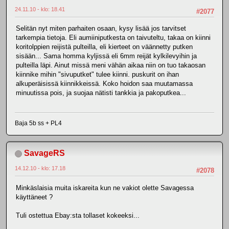
24.11.10 - klo: 18.41
#2077
Selitän nyt miten parhaiten osaan, kysy lisää jos tarvitset
tarkempia tietoja. Eli aumiiniputkesta on taivuteltu, takaa on kiinni
koritolppien reijistä pulteilla, eli kierteet on väännetty putken
sisään... Sama homma kyljissä eli 6mm reijät kylkilevyihin ja
pulteilla läpi. Ainut missä meni vähän aikaa niin on tuo takaosan
kiinnike mihin "sivuputket" tulee kiinni. puskurit on ihan
alkuperäisissä kiinnikkeissä. Koko hoidon saa muutamassa
minuutissa pois, ja suojaa nätisti tankkia ja pakoputkea...
Baja 5b ss + PL4
SavageRS
14.12.10 - klo: 17.18
#2078
Minkäslaisia muita iskareita kun ne vakiot olette Savagessa
käyttäneet ?
Tuli ostettua Ebay:sta tollaset kokeeksi...