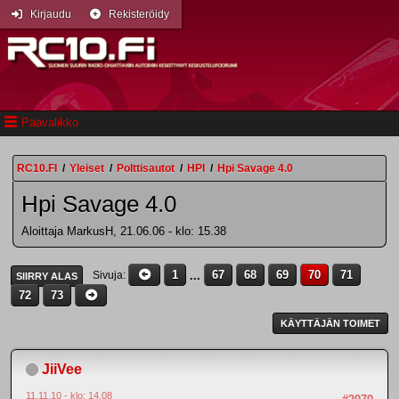
Kirjaudu
Rekisteröidy
Päävalikko
RC10.FI
/
Yleiset
/
Polttisautot
/
HPI
/
Hpi Savage 4.0
Hpi Savage 4.0
Aloittaja MarkusH, 21.06.06 - klo: 15.38
1
...
67
68
69
70
71
Sivuja
SIIRRY ALAS
72
73
KÄYTTÄJÄN TOIMET
JiiVee
11.11.10 - klo: 14.08