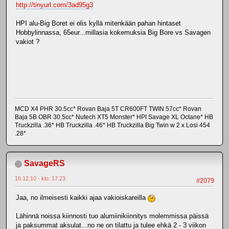
http://tinyurl.com/3ad95g3
HPI alu-Big Boret ei olis kyllä mitenkään pahan hintaset
Hobbylinnassa, 65eur...millasia kokemuksia Big Bore vs Savagen
vakiot ?
MCD X4 PHR 30.5cc* Rovan Baja 5T CR600FT TWIN 57cc* Rovan
Baja 5B OBR 30.5cc* Nutech XT5 Monster* HPI Savage XL Octane* HB
Truckzilla .36* HB Truckzilla .46* HB Truckzilla Big Twin w 2 x Losi 454
.28*
SavageRS
16.12.10 - klo: 17.23
#2079
Jaa, no ilmeisesti kaikki ajaa vakioiskareilla
Lähinnä noissa kiinnosti tuo alumiinikiinnitys molemmissa päissä
ja paksummat aksulat...no ne on tilattu ja tulee ehkä 2 - 3 viikon