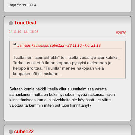
Baja 5b ss + PL4
ToneDeaf
24.11.10 - klo: 16.08
#2076
Lainaus käyttäjältä: cube122 - 23.11.10 - klo: 21.19
Tuollainen "apinanhäkki" tuli itsellä väsäiltyä ajankuluksi.
Tarkoitus oli että ilman koppaa pystyisi ajelemaan ja
helppo irroittaa. "Tuurilla" menee näköjään vielä
koppakin nätisti niskaan...
Sairaan komia häkki! Itsellä ollut suunnitelmissa väsätä
samanlainen mutta en keksinyt oikein hyvää ratkaisua häkin
kiinnittämiseen kun ei hitsivehkeitä ole käytössä.. et viittis
valottaa tarkemmin miten oot tuon kiinnittänyt?
cube122