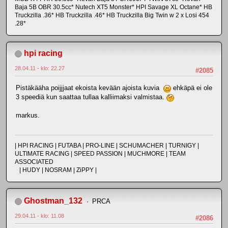
Baja 5B OBR 30.5cc* Nutech XT5 Monster* HPI Savage XL Octane* HB
Truckzilla .36* HB Truckzilla .46* HB Truckzilla Big Twin w 2 x Losi 454
.28*
hpi racing
28.04.11 - klo: 22.27
#2085
Pistäkääha poijjjaat ekoista kevään ajoista kuvia
ehkäpä ei ole
3 speediä kun saattaa tullaa kalliimaksi valmistaa.
markus.
| HPI RACING | FUTABA | PRO-LINE | SCHUMACHER | TURNIGY |
ULTIMATE RACING | SPEED PASSION | MUCHMORE | TEAM
ASSOCIATED
| HUDY | NOSRAM | ZiPPY |
Ghostman_132
PRCA
29.04.11 - klo: 11.08
#2086