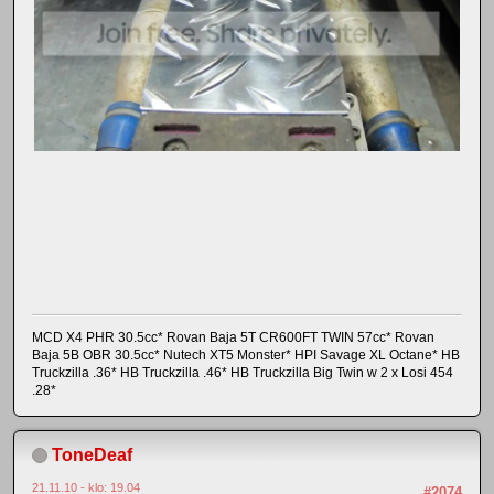
MCD X4 PHR 30.5cc* Rovan Baja 5T CR600FT TWIN 57cc* Rovan
Baja 5B OBR 30.5cc* Nutech XT5 Monster* HPI Savage XL Octane* HB
Truckzilla .36* HB Truckzilla .46* HB Truckzilla Big Twin w 2 x Losi 454
.28*
ToneDeaf
21.11.10 - klo: 19.04
#2074