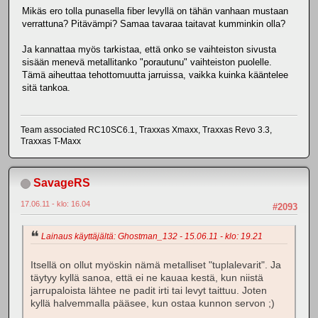
Mikäs ero tolla punasella fiber levyllä on tähän vanhaan mustaan
verrattuna? Pitävämpi? Samaa tavaraa taitavat kumminkin olla?
Ja kannattaa myös tarkistaa, että onko se vaihteiston sivusta
sisään menevä metallitanko "porautunu" vaihteiston puolelle.
Tämä aiheuttaa tehottomuutta jarruissa, vaikka kuinka kääntelee
sitä tankoa.
Team associated RC10SC6.1, Traxxas Xmaxx, Traxxas Revo 3.3,
Traxxas T-Maxx
SavageRS
17.06.11 - klo: 16.04
#2093
Lainaus käyttäjältä: Ghostman_132 - 15.06.11 - klo: 19.21
Itsellä on ollut myöskin nämä metalliset "tuplalevarit". Ja
täytyy kyllä sanoa, että ei ne kauaa kestä, kun niistä
jarrupaloista lähtee ne padit irti tai levyt taittuu. Joten
kyllä halvemmalla pääsee, kun ostaa kunnon servon ;)