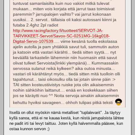
tuntuvat samanlaisilta kuin nuo vakiot mitkä tulevat
mukaan... miten vois korjata että jarrut taas toimisivat
paremmin? jarrupalojen vaihto? vai jarrut kokonaan
uusiksi... 2. servot.. tällaisia oli kaksi autossani kiinni ja
futaba 2.4ghz 2pl radiot
http://www.racingfactory.fi/tuotteet/SERVOT-JA-
TARVIKKEET-Servot/Savox-SC-0251MG-16kg018-
Digital-Servo-107539
..... viime kesänä tuolla eskolassa
ajelin autolla ja pam yhtäkkiä savut tuli, sammutin auton
ja katsoin että vastari kärähti... tiedä sitten syytä.... nyt
keväällä tarkastelin lähemmin niin huomasin että savut
olivat tulleet Servoista(linkki ylempänä)... Kummassakin
servossa sulanut reikä kylkeen? aika outoa minusta...
vastari oli kärähtänyt myös... tiedä sitten mitä tuolloin olli
tapahtunut... taisi oikosulku olla tai jotain sinne päin :>
TAI sitten kosteustiivistys ruiske jota olin aikaisemmin
noihin sähköihin laittanut.... enää en koskekkaan siihen
jos se käräytti nuo ^^ Noita servoja ainakin aikaisemmin
kehuttu hyviksi savageen... ohhoh tulipas pitkä teksti
Itsellä on ollut myöskin nämä metalliset "tuplalevarit". Ja täytyy
kyllä sanoa, että ei ne kauaa kestä, kun niistä jarrupaloista lähtee
ne padit irti tai levyt taittuu. Joten kyllä halvemmalla pääsee, kun
ostaa kunnon servon ;)