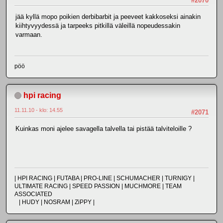
#2070
jää kyllä mopo poikien derbibarbit ja peeveet kakkoseksi ainakin
kiihtyvyydessä ja tarpeeks pitkillä väleillä nopeudessakin
varmaan.
pöö
hpi racing
11.11.10 - klo: 14.55
#2071
Kuinkas moni ajelee savagella talvella tai pistää talviteloille ?
| HPI RACING | FUTABA | PRO-LINE | SCHUMACHER | TURNIGY |
ULTIMATE RACING | SPEED PASSION | MUCHMORE | TEAM
ASSOCIATED
| HUDY | NOSRAM | ZiPPY |