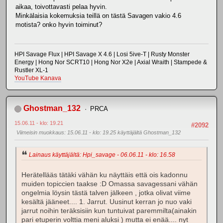
aikaa, toivottavasti pelaa hyvin.
Minkälaisia kokemuksia teillä on tästä Savagen vakio 4.6
motista? onko hyvin toiminut?
HPI Savage Flux | HPI Savage X 4.6 | Losi 5ive-T | Rusty Monster
Energy | Hong Nor SCRT10 | Hong Nor X2e | Axial Wraith | Stampede &
Rustler XL-1
YouTube Kanava
Ghostman_132
PRCA
15.06.11 - klo: 19.21
#2092
Viimeisin muokkaus
: 15.06.11 - klo: 19.25 käyttäjältä Ghostman_132
Lainaus käyttäjältä: Hpi_savage - 06.06.11 - klo: 16.58
Herätellääs tätäki vähän ku näyttäis että ois kadonnu
muiden topiccien taakse :D Omassa savagessani vähän
ongelmia löysin tästä talven jälkeen , jotka olivat viime
kesältä jääneet.... 1. Jarrut. Uusinut kerran jo nuo vaki
jarrut noihin teräksisiin kun tuntuivat paremmilta(ainakin
pari etuperin volttia meni aluksi ) mutta ei enää.... nyt