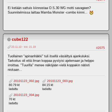
Ei ketään sattuis kiinnostaa O.S.30 WG motti savageen?
Suunnitelmissa laittaa Mamba Monster -combo kiinni...
cube122
23.11.10 - klo: 21.19
#2075
Tuollainen "apinanhäkki" tuli itsellä väsäiltyä ajankuluksi.
Tarkoitus oli että ilman koppaa pystyisi ajelemaan ja helppo
irroittaa. "Tuurilla" menee näköjään vielä koppakin nätisti
niskaan...
20101123_002.jpg
20101123_003.jpg
80.79 kt
84.15 kt
ladattu
ladattu
20101123_004.jpg
70 kt
ladattu