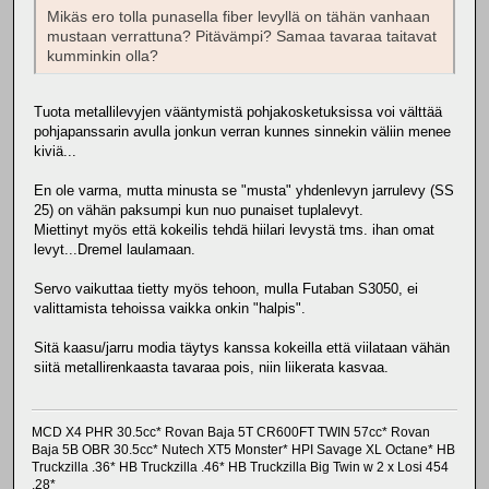
Mikäs ero tolla punasella fiber levyllä on tähän vanhaan
mustaan verrattuna? Pitävämpi? Samaa tavaraa taitavat
kumminkin olla?
Tuota metallilevyjen vääntymistä pohjakosketuksissa voi välttää
pohjapanssarin avulla jonkun verran kunnes sinnekin väliin menee
kiviä...
En ole varma, mutta minusta se "musta" yhdenlevyn jarrulevy (SS
25) on vähän paksumpi kun nuo punaiset tuplalevyt.
Miettinyt myös että kokeilis tehdä hiilari levystä tms. ihan omat
levyt...Dremel laulamaan.
Servo vaikuttaa tietty myös tehoon, mulla Futaban S3050, ei
valittamista tehoissa vaikka onkin "halpis".
Sitä kaasu/jarru modia täytys kanssa kokeilla että viilataan vähän
siitä metallirenkaasta tavaraa pois, niin liikerata kasvaa.
MCD X4 PHR 30.5cc* Rovan Baja 5T CR600FT TWIN 57cc* Rovan
Baja 5B OBR 30.5cc* Nutech XT5 Monster* HPI Savage XL Octane* HB
Truckzilla .36* HB Truckzilla .46* HB Truckzilla Big Twin w 2 x Losi 454
.28*