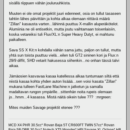
sisällä riippuen vähän jouluruuhkista.
Muuten ei ole omat projektit juuri edenneet, osia on tullut tasaseen
tahtiin lähes päivittäin ja kohta alkaa olemaan riittävä määrä
"Zillan" kasausta varten...lähinnä puuttuu X-mallin aluperäkötelot.
Alumiinia ne oli entisetkin, mutta joutu vaihtamaan toisenlaisiin,
koska vetareiksi tuli Flux/XL:n Super Heavy Dutyt, ei mahtunu
paikalleen.
Sava SS X Kit:n kohdalla vähän sama juttu, paljon on tullut, mutta
yhtä sun toista puuttuu vielä...eilen tuli GT2 sininen kori ja Flux:n
29/9 diffit, SHD vetarit hakusessa siihenkin...no onhan tässä talvi
aikaa.
Jämäosien kasvavaa kasaa katellessa alkaa tuntumaan siltä että
niistä kasaa kohta yhden auton lisäää...sen voisi kasata "Zillan"
mukana tulleen FastLane Machine:n jatketun ja samalla
madaltavan rungon ympärille...sittenhän noita rupeis olemaan
jo...hmm...4 kasassa. Mistä näitä oikein tulee ??? :mrgreen:
Mites muiden Savage projektit etenee ???
MCD X4 PHR 30.5cc* Rovan Baja 5T CR600FT TWIN 57cc* Rovan
Baja 5B OBR 30.5cc* Nutech XT5 Monster* HPI Savage XL Octane* HB