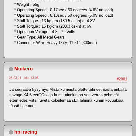
* Weight : 55g
* Operating Speed : 0.17sec / 60 degrees (4.8V no load)
* Operating Speed : 0.13sec / 60 degrees (6.0V no load)
* Stall Torque : 13 kg-cm (180.5 oz-in) at 4.8V
* Stall Torque : 15 kg-cm (208.3 oz-in) at 6V
* Operation Voltage : 4.8 - 7.2Volts
* Gear Type: All Metal Gears
* Connector Wire: Heavy Duty, 11.81" (300mm)
Muikero
03.03.11 - klo: 13.05
#2081
Ja seuraava kysymys.Mistä kumeista olette tehneet nastarenkaita
savage X4.6:een?Orkkis kumit ainakin on sen verran pehmeät
etten edes viitsi ruveta kokeilemaan.Eli lähinnä kumin kovuuksia
tässä haetaan.
hpi racing