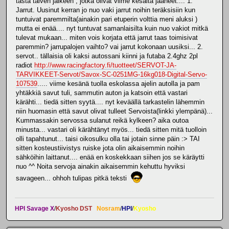
tästä talven jälkeen , jotka olivat viime kesältä jääneet.... 1.
Jarrut. Uusinut kerran jo nuo vaki jarrut noihin teräksisiin kun
tuntuivat paremmilta(ainakin pari etuperin volttia meni aluksi )
mutta ei enää.... nyt tuntuvat samanlaisilta kuin nuo vakiot mitkä
tulevat mukaan... miten vois korjata että jarrut taas toimisivat
paremmin? jarrupalojen vaihto? vai jarrut kokonaan uusiksi... 2.
servot.. tällaisia oli kaksi autossani kiinni ja futaba 2.4ghz 2pl
radiot
http://www.racingfactory.fi/tuotteet/SERVOT-JA-
TARVIKKEET-Servot/Savox-SC-0251MG-16kg018-Digital-Servo-
107539
..... viime kesänä tuolla eskolassa ajelin autolla ja pam
yhtäkkiä savut tuli, sammutin auton ja katsoin että vastari
kärähti... tiedä sitten syytä.... nyt keväällä tarkastelin lähemmin
niin huomasin että savut olivat tulleet Servoista(linkki ylempänä)...
Kummassakin servossa sulanut reikä kylkeen? aika outoa
minusta... vastari oli kärähtänyt myös... tiedä sitten mitä tuolloin
olli tapahtunut... taisi oikosulku olla tai jotain sinne päin :> TAI
sitten kosteustiivistys ruiske jota olin aikaisemmin noihin
sähköihin laittanut.... enää en koskekkaan siihen jos se käräytti
nuo ^^ Noita servoja ainakin aikaisemmin kehuttu hyviksi
savageen... ohhoh tulipas pitkä teksti
HPI Savage X
/
Kyosho DST
Nosram
/
HPI
/
Kyosho