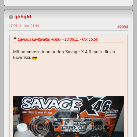
ghhgtd
17.06.11 - klo: 21.44
#2094
Lainaus käyttäjältä: -rcmh- - 13.06.11 - klo: 15.50
Mä hommasin tuon uuden Savage X 4.6 mallin fluxin
kaveriksi.