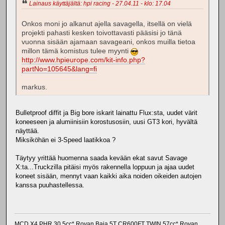
Lainaus käyttäjältä: hpi racing - 27.04.11 - klo: 17.04
Onkos moni jo alkanut ajella savagella, itsellä on vielä
projekti pahasti kesken toivottavasti pääsisi jo tänä
vuonna sisään ajamaan savageani, onkos muilla tietoa
millon tämä komistus tulee myynti
http://www.hpieurope.com/kit-info.php?
partNo=105645&lang=fi
markus.
Bulletproof diffit ja Big bore iskarit lainattu Flux:sta, uudet värit
koneeseen ja alumiinisiin korostusosiin, uusi GT3 kori, hyvältä
näyttää.
Miksiköhän ei 3-Speed laatikkoa ?
Täytyy yrittää huomenna saada kevään ekat savut Savage
X:ta...Truckzilla pitäisi myös rakennella loppuun ja ajaa uudet
koneet sisään, mennyt vaan kaikki aika noiden oikeiden autojen
kanssa puuhastellessa.
MCD X4 PHR 30.5cc* Rovan Baja 5T CR600FT TWIN 57cc* Rovan