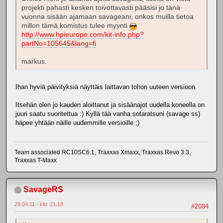
projekti pahasti kesken toivottavasti pääsisi jo tänä
vuonna sisään ajamaan savageani, onkos muilla tietoa
millon tämä komistus tulee myynti
http://www.hpieurope.com/kit-info.php?
partNo=105645&lang=fi
markus.
Ihan hyviä päivityksiä näyttäis laittavan tohon uuteen versioon.
Itsehän olen jo kauden aloittanut ja sisäänajot uudella koneella on
juuri saatu suoritettua :) Kyllä tää vanha sotaratsuni (savage ss)
häpee yhtään näille uudemmille versioille ;)
Team associated RC10SC6.1, Traxxas Xmaxx, Traxxas Revo 3.3,
Traxxas T-Maxx
SavageRS
28.04.11 - klo: 21.18
#2084