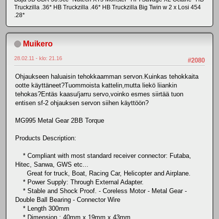
Truckzilla .36* HB Truckzilla .46* HB Truckzilla Big Twin w 2 x Losi 454
.28*
Muikero
28.02.11 - klo: 21.16
#2080
Ohjaukseen haluaisin tehokkaamman servon.Kuinkas tehokkaita
ootte käyttäneet?Tuommoista kattelin,mutta liekö liiankin
tehokas?Entäs kaasu/jarru servo,voinko esmes siirtää tuon
entisen sf-2 ohjauksen servon siihen käyttöön?
MG995 Metal Gear 2BB Torque
Products Description:
* Compliant with most standard receiver connector: Futaba,
Hitec, Sanwa, GWS etc...
Great for truck, Boat, Racing Car, Helicopter and Airplane.
* Power Supply: Through External Adapter.
* Stable and Shock Proof. - Coreless Motor - Metal Gear -
Double Ball Bearing - Connector Wire
* Length 300mm
* Dimension : 40mm x 19mm x 43mm