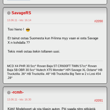
SavageRS
13.06.11 - klo: 16.14
#2090
Tosi hieno !
Et tainut ostaa Suomesta kun H-linna myy vaan ei oota Savage
X:n kohdalla ??
Tekis mieli ostaa itekin tollanen uusi.
MCD X4 PHR 30.5cc* Rovan Baja 5T CR600FT TWIN 57cc* Rovan
Baja 5B OBR 30.5cc* Nutech XT5 Monster* HPI Savage XL Octane* HB
Truckzilla .36* HB Truckzilla .46* HB Truckzilla Big Twin w 2 x Losi 454
.28*
-rcmh-
13.06.11 - klo: 16.30
#2091
Kiitti! Modelsport uk:sta tilasin auton. Piti saada nitro pitkästä