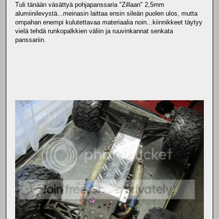
Tuli tänään väsättyä pohjapanssaria "Zillaan" 2,5mm
alumiinilevystä...meinasin laittaa ensin sileän puolen ulos, mutta
ompahan enempi kulutettavaa materiaalia noin...kiinnikkeet täytyy
vielä tehdä runkopalkkien väliin ja ruuvinkannat senkata
panssariin.