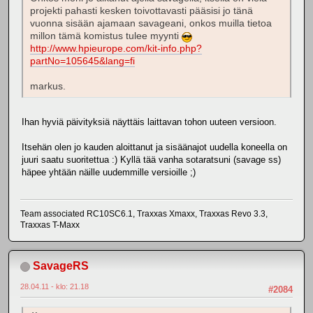
projekti pahasti kesken toivottavasti pääsisi jo tänä
vuonna sisään ajamaan savageani, onkos muilla tietoa
millon tämä komistus tulee myynti
http://www.hpieurope.com/kit-info.php?
partNo=105645&lang=fi
markus.
Ihan hyviä päivityksiä näyttäis laittavan tohon uuteen versioon.
Itsehän olen jo kauden aloittanut ja sisäänajot uudella koneella on
juuri saatu suoritettua :) Kyllä tää vanha sotaratsuni (savage ss)
häpee yhtään näille uudemmille versioille ;)
Team associated RC10SC6.1, Traxxas Xmaxx, Traxxas Revo 3.3,
Traxxas T-Maxx
SavageRS
28.04.11 - klo: 21.18
#2084