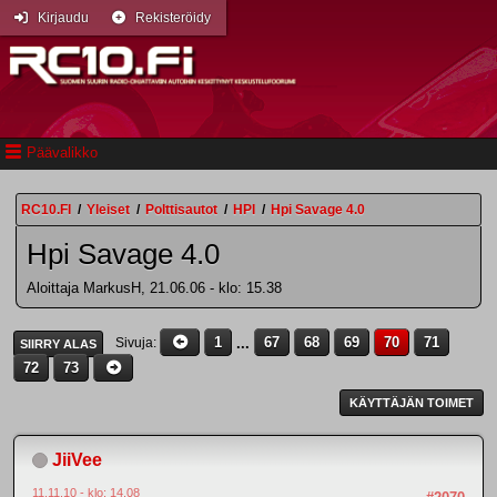
Kirjaudu
Rekisteröidy
Päävalikko
RC10.FI
/
Yleiset
/
Polttisautot
/
HPI
/
Hpi Savage 4.0
Hpi Savage 4.0
Aloittaja MarkusH, 21.06.06 - klo: 15.38
1
...
67
68
69
70
71
Sivuja
SIIRRY ALAS
72
73
KÄYTTÄJÄN TOIMET
JiiVee
11.11.10 - klo: 14.08