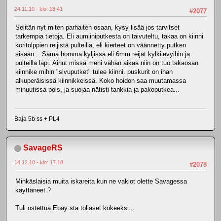
24.11.10 - klo: 18.41
#2077
Selitän nyt miten parhaiten osaan, kysy lisää jos tarvitset
tarkempia tietoja. Eli aumiiniputkesta on taivuteltu, takaa on kiinni
koritolppien reijistä pulteilla, eli kierteet on väännetty putken
sisään... Sama homma kyljissä eli 6mm reijät kylkilevyihin ja
pulteilla läpi. Ainut missä meni vähän aikaa niin on tuo takaosan
kiinnike mihin "sivuputket" tulee kiinni. puskurit on ihan
alkuperäisissä kiinnikkeissä. Koko hoidon saa muutamassa
minuutissa pois, ja suojaa nätisti tankkia ja pakoputkea...
Baja 5b ss + PL4
SavageRS
14.12.10 - klo: 17.18
#2078
Minkäslaisia muita iskareita kun ne vakiot olette Savagessa
käyttäneet ?
Tuli ostettua Ebay:sta tollaset kokeeksi...