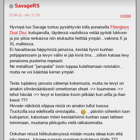
SavageRS
12.06.11 - klo: 17.33
#2088
Hyvinpä tuo Savage tuntuu pysähtyvän tolla punaisella
Fiberglass
Dual Disc
kuitujarrulla, täydessä vauhdissa vetää pyörät lukkoon
ja jos pitoa renkaissa niin etukautta heittää ympäri...vakiona X ja
XL malleissa.
Ei havaittavaa häipymistä jarruissa, kestää hyvin kunhan
pohjapanssarin ja levyn väliin ei jää kiviä tms....silloin katoaa levy
punaisena puuterina nopeasti.
Ne metalliset "jarrupalat" tosin tuppaa kulahtamaan noistakin ,
mutta ne voi kääntää kerran ympäri.
Teräs tuplalevy jarrusta vähempi kokemusta, mutta ne levyt on
ainakin silmämääräisesti onnettoman ohuet ->> kuumenee ->>
tehot häviää ->> levyt ei kestäne kovin pitkään kun urilla ja ihan
kierot ???
Hirveän näköistä silppua niistä on ainakin tullut tuossa
Truckzilla:ssa edellisellä omistajalla...
...päivitin siihenkin tuon
kuitujarrun, katsotaan miten kestää/toimii kunhan saan laitteen
toimimaan, muutama pikkujuttu vielä ratkaisematta.
Onkohan niissä hiilikuitulevyissä mitään muuta ideaa kuin että
joku tienaa...käynee suoraan punaisen kuitulevyn tilalle ???