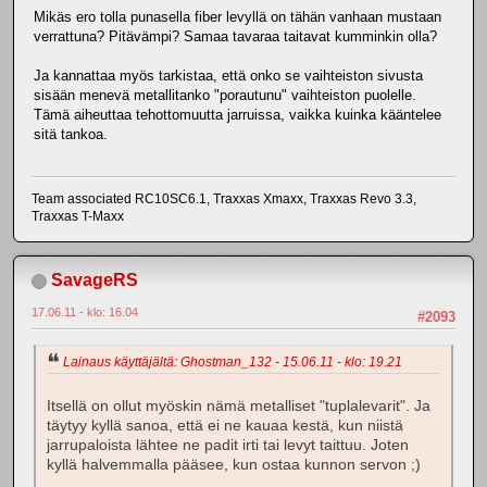
Mikäs ero tolla punasella fiber levyllä on tähän vanhaan mustaan
verrattuna? Pitävämpi? Samaa tavaraa taitavat kumminkin olla?
Ja kannattaa myös tarkistaa, että onko se vaihteiston sivusta
sisään menevä metallitanko "porautunu" vaihteiston puolelle.
Tämä aiheuttaa tehottomuutta jarruissa, vaikka kuinka kääntelee
sitä tankoa.
Team associated RC10SC6.1, Traxxas Xmaxx, Traxxas Revo 3.3,
Traxxas T-Maxx
SavageRS
17.06.11 - klo: 16.04
#2093
Lainaus käyttäjältä: Ghostman_132 - 15.06.11 - klo: 19.21
Itsellä on ollut myöskin nämä metalliset "tuplalevarit". Ja
täytyy kyllä sanoa, että ei ne kauaa kestä, kun niistä
jarrupaloista lähtee ne padit irti tai levyt taittuu. Joten
kyllä halvemmalla pääsee, kun ostaa kunnon servon ;)