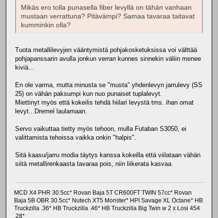
Mikäs ero tolla punasella fiber levyllä on tähän vanhaan
mustaan verrattuna? Pitävämpi? Samaa tavaraa taitavat
kumminkin olla?
Tuota metallilevyjen vääntymistä pohjakosketuksissa voi välttää
pohjapanssarin avulla jonkun verran kunnes sinnekin väliin menee
kiviä...
En ole varma, mutta minusta se "musta" yhdenlevyn jarrulevy (SS
25) on vähän paksumpi kun nuo punaiset tuplalevyt.
Miettinyt myös että kokeilis tehdä hiilari levystä tms. ihan omat
levyt...Dremel laulamaan.
Servo vaikuttaa tietty myös tehoon, mulla Futaban S3050, ei
valittamista tehoissa vaikka onkin "halpis".
Sitä kaasu/jarru modia täytys kanssa kokeilla että viilataan vähän
siitä metallirenkaasta tavaraa pois, niin liikerata kasvaa.
MCD X4 PHR 30.5cc* Rovan Baja 5T CR600FT TWIN 57cc* Rovan
Baja 5B OBR 30.5cc* Nutech XT5 Monster* HPI Savage XL Octane* HB
Truckzilla .36* HB Truckzilla .46* HB Truckzilla Big Twin w 2 x Losi 454
.28*