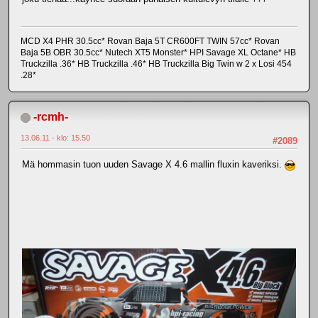
MCD X4 PHR 30.5cc* Rovan Baja 5T CR600FT TWIN 57cc* Rovan
Baja 5B OBR 30.5cc* Nutech XT5 Monster* HPI Savage XL Octane* HB
Truckzilla .36* HB Truckzilla .46* HB Truckzilla Big Twin w 2 x Losi 454
.28*
-rcmh-
13.06.11 - klo: 15.50
#2089
Mä hommasin tuon uuden Savage X 4.6 mallin fluxin kaveriksi.