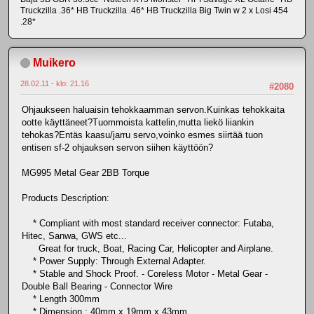
Truckzilla .36* HB Truckzilla .46* HB Truckzilla Big Twin w 2 x Losi 454
.28*
Muikero
28.02.11 - klo: 21.16
#2080
Ohjaukseen haluaisin tehokkaamman servon.Kuinkas tehokkaita
ootte käyttäneet?Tuommoista kattelin,mutta liekö liiankin
tehokas?Entäs kaasu/jarru servo,voinko esmes siirtää tuon
entisen sf-2 ohjauksen servon siihen käyttöön?
MG995 Metal Gear 2BB Torque
Products Description:
* Compliant with most standard receiver connector: Futaba,
Hitec, Sanwa, GWS etc...
Great for truck, Boat, Racing Car, Helicopter and Airplane.
* Power Supply: Through External Adapter.
* Stable and Shock Proof. - Coreless Motor - Metal Gear -
Double Ball Bearing - Connector Wire
* Length 300mm
* Dimension : 40mm x 19mm x 43mm