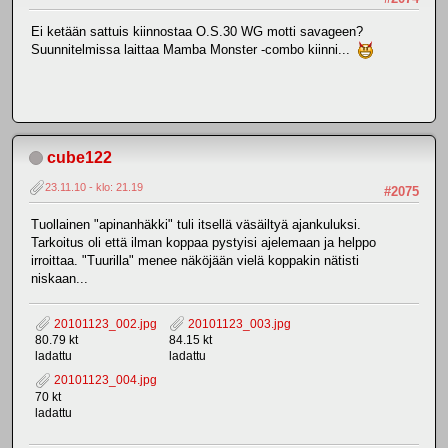
Ei ketään sattuis kiinnostaa O.S.30 WG motti savageen?
Suunnitelmissa laittaa Mamba Monster -combo kiinni...
cube122
23.11.10 - klo: 21.19
#2075
Tuollainen "apinanhäkki" tuli itsellä väsäiltyä ajankuluksi.
Tarkoitus oli että ilman koppaa pystyisi ajelemaan ja helppo
irroittaa. "Tuurilla" menee näköjään vielä koppakin nätisti
niskaan...
20101123_002.jpg
20101123_003.jpg
80.79 kt
84.15 kt
ladattu
ladattu
20101123_004.jpg
70 kt
ladattu