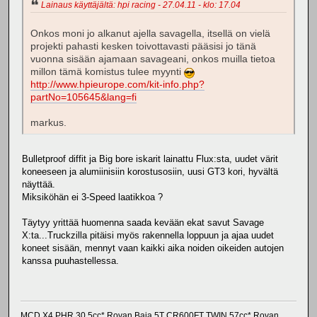
Lainaus käyttäjältä: hpi racing - 27.04.11 - klo: 17.04
Onkos moni jo alkanut ajella savagella, itsellä on vielä
projekti pahasti kesken toivottavasti pääsisi jo tänä
vuonna sisään ajamaan savageani, onkos muilla tietoa
millon tämä komistus tulee myynti
http://www.hpieurope.com/kit-info.php?
partNo=105645&lang=fi
markus.
Bulletproof diffit ja Big bore iskarit lainattu Flux:sta, uudet värit
koneeseen ja alumiinisiin korostusosiin, uusi GT3 kori, hyvältä
näyttää.
Miksiköhän ei 3-Speed laatikkoa ?
Täytyy yrittää huomenna saada kevään ekat savut Savage
X:ta...Truckzilla pitäisi myös rakennella loppuun ja ajaa uudet
koneet sisään, mennyt vaan kaikki aika noiden oikeiden autojen
kanssa puuhastellessa.
MCD X4 PHR 30.5cc* Rovan Baja 5T CR600FT TWIN 57cc* Rovan