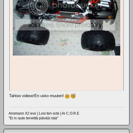
Tahtoo videoo!En usko muuten!
Ansmann X2 evo | Losi ten-scte | Ar C.O.R.E
"Ei rc-auto tervettä päivää nää"