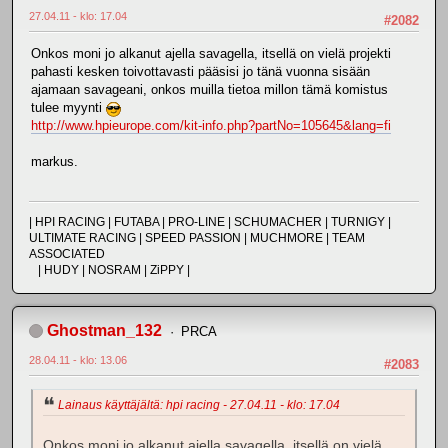
27.04.11 - klo: 17.04
#2082
Onkos moni jo alkanut ajella savagella, itsellä on vielä projekti
pahasti kesken toivottavasti pääsisi jo tänä vuonna sisään
ajamaan savageani, onkos muilla tietoa millon tämä komistus
tulee myynti
http://www.hpieurope.com/kit-info.php?partNo=105645&lang=fi
markus.
| HPI RACING | FUTABA | PRO-LINE | SCHUMACHER | TURNIGY |
ULTIMATE RACING | SPEED PASSION | MUCHMORE | TEAM
ASSOCIATED
| HUDY | NOSRAM | ZiPPY |
Ghostman_132
PRCA
28.04.11 - klo: 13.06
#2083
Lainaus käyttäjältä: hpi racing - 27.04.11 - klo: 17.04
Onkos moni jo alkanut ajella savagella, itsellä on vielä