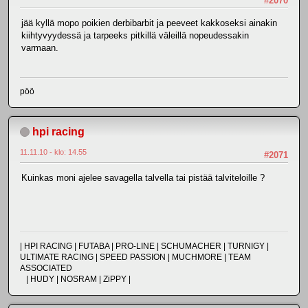
#2070
jää kyllä mopo poikien derbibarbit ja peeveet kakkoseksi ainakin
kiihtyvyydessä ja tarpeeks pitkillä väleillä nopeudessakin
varmaan.
pöö
hpi racing
11.11.10 - klo: 14.55
#2071
Kuinkas moni ajelee savagella talvella tai pistää talviteloille ?
| HPI RACING | FUTABA | PRO-LINE | SCHUMACHER | TURNIGY |
ULTIMATE RACING | SPEED PASSION | MUCHMORE | TEAM
ASSOCIATED
| HUDY | NOSRAM | ZiPPY |