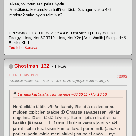
aikaa, toivottavasti pelaa hyvin.
Minkälaisia kokemuksia teillä on tästä Savagen vakio 4.6
motista? onko hyvin toiminut?
HPI Savage Flux | HPI Savage X 4.6 | Losi 5ive-T | Rusty Monster
Energy | Hong Nor SCRT10 | Hong Nor X2e | Axial Wraith | Stampede &
Rustler XL-1
YouTube Kanava
Ghostman_132
PRCA
15.06.11 - klo: 19.21
#2092
Viimeisin muokkaus
: 15.06.11 - klo: 19.25 käyttäjältä Ghostman_132
Lainaus käyttäjältä: Hpi_savage - 06.06.11 - klo: 16.58
Herätellääs tätäki vähän ku näyttäis että ois kadonnu
muiden topiccien taakse :D Omassa savagessani vähän
ongelmia löysin tästä talven jälkeen , jotka olivat viime
kesältä jääneet.... 1. Jarrut. Uusinut kerran jo nuo vaki
jarrut noihin teräksisiin kun tuntuivat paremmilta(ainakin
pari etuperin volttia meni aluksi ) mutta ei enää.... nyt