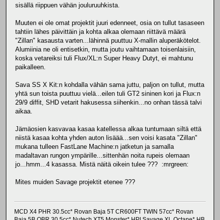
sisällä riippuen vähän jouluruuhkista.
Muuten ei ole omat projektit juuri edenneet, osia on tullut tasaseen
tahtiin lähes päivittäin ja kohta alkaa olemaan riittävä määrä
"Zillan" kasausta varten...lähinnä puuttuu X-mallin aluperäkötelot.
Alumiinia ne oli entisetkin, mutta joutu vaihtamaan toisenlaisiin,
koska vetareiksi tuli Flux/XL:n Super Heavy Dutyt, ei mahtunu
paikalleen.
Sava SS X Kit:n kohdalla vähän sama juttu, paljon on tullut, mutta
yhtä sun toista puuttuu vielä...eilen tuli GT2 sininen kori ja Flux:n
29/9 diffit, SHD vetarit hakusessa siihenkin...no onhan tässä talvi
aikaa.
Jämäosien kasvavaa kasaa katellessa alkaa tuntumaan siltä että
niistä kasaa kohta yhden auton lisäää...sen voisi kasata "Zillan"
mukana tulleen FastLane Machine:n jatketun ja samalla
madaltavan rungon ympärille...sittenhän noita rupeis olemaan
jo...hmm...4 kasassa. Mistä näitä oikein tulee ??? :mrgreen:
Mites muiden Savage projektit etenee ???
MCD X4 PHR 30.5cc* Rovan Baja 5T CR600FT TWIN 57cc* Rovan
Baja 5B OBR 30.5cc* Nutech XT5 Monster* HPI Savage XL Octane* HB