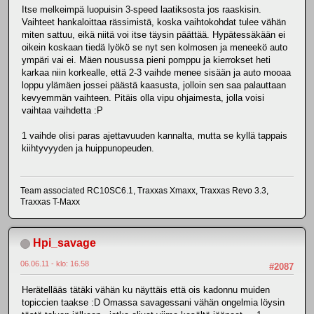
Itse melkeimpä luopuisin 3-speed laatiksosta jos raaskisin.
Vaihteet hankaloittaa rässimistä, koska vaihtokohdat tulee vähän
miten sattuu, eikä niitä voi itse täysin päättää. Hypätessäkään ei
oikein koskaan tiedä lyökö se nyt sen kolmosen ja meneekö auto
ympäri vai ei. Mäen nousussa pieni pomppu ja kierrokset heti
karkaa niin korkealle, että 2-3 vaihde menee sisään ja auto mooaa
loppu ylämäen jossei päästä kaasusta, jolloin sen saa palauttaan
kevyemmän vaihteen. Pitäis olla vipu ohjaimesta, jolla voisi
vaihtaa vaihdetta :P
1 vaihde olisi paras ajettavuuden kannalta, mutta se kyllä tappais
kiihtyvyyden ja huippunopeuden.
Team associated RC10SC6.1, Traxxas Xmaxx, Traxxas Revo 3.3,
Traxxas T-Maxx
Hpi_savage
06.06.11 - klo: 16.58
#2087
Herätellääs tätäki vähän ku näyttäis että ois kadonnu muiden
topiccien taakse :D Omassa savagessani vähän ongelmia löysin