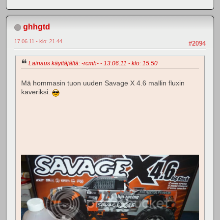
ghhgtd
17.06.11 - klo: 21.44
#2094
Lainaus käyttäjältä: -rcmh- - 13.06.11 - klo: 15.50
Mä hommasin tuon uuden Savage X 4.6 mallin fluxin
kaveriksi.