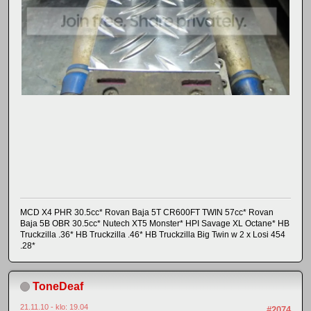
MCD X4 PHR 30.5cc* Rovan Baja 5T CR600FT TWIN 57cc* Rovan
Baja 5B OBR 30.5cc* Nutech XT5 Monster* HPI Savage XL Octane* HB
Truckzilla .36* HB Truckzilla .46* HB Truckzilla Big Twin w 2 x Losi 454
.28*
ToneDeaf
21.11.10 - klo: 19.04
#2074