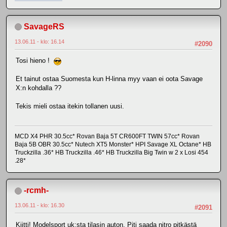
SavageRS
13.06.11 - klo: 16.14
#2090
Tosi hieno !
Et tainut ostaa Suomesta kun H-linna myy vaan ei oota Savage
X:n kohdalla ??
Tekis mieli ostaa itekin tollanen uusi.
MCD X4 PHR 30.5cc* Rovan Baja 5T CR600FT TWIN 57cc* Rovan
Baja 5B OBR 30.5cc* Nutech XT5 Monster* HPI Savage XL Octane* HB
Truckzilla .36* HB Truckzilla .46* HB Truckzilla Big Twin w 2 x Losi 454
.28*
-rcmh-
13.06.11 - klo: 16.30
#2091
Kiitti! Modelsport uk:sta tilasin auton. Piti saada nitro pitkästä