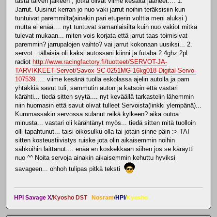
tästä talven jälkeen , jotka olivat viime kesältä jääneet.... 1.
Jarrut. Uusinut kerran jo nuo vaki jarrut noihin teräksisiin kun
tuntuivat paremmilta(ainakin pari etuperin volttia meni aluksi )
mutta ei enää.... nyt tuntuvat samanlaisilta kuin nuo vakiot mitkä
tulevat mukaan... miten vois korjata että jarrut taas toimisivat
paremmin? jarrupalojen vaihto? vai jarrut kokonaan uusiksi... 2.
servot.. tällaisia oli kaksi autossani kiinni ja futaba 2.4ghz 2pl
radiot
http://www.racingfactory.fi/tuotteet/SERVOT-JA-
TARVIKKEET-Servot/Savox-SC-0251MG-16kg018-Digital-Servo-
107539
..... viime kesänä tuolla eskolassa ajelin autolla ja pam
yhtäkkiä savut tuli, sammutin auton ja katsoin että vastari
kärähti... tiedä sitten syytä.... nyt keväällä tarkastelin lähemmin
niin huomasin että savut olivat tulleet Servoista(linkki ylempänä)...
Kummassakin servossa sulanut reikä kylkeen? aika outoa
minusta... vastari oli kärähtänyt myös... tiedä sitten mitä tuolloin
olli tapahtunut... taisi oikosulku olla tai jotain sinne päin :> TAI
sitten kosteustiivistys ruiske jota olin aikaisemmin noihin
sähköihin laittanut.... enää en koskekkaan siihen jos se käräytti
nuo ^^ Noita servoja ainakin aikaisemmin kehuttu hyviksi
savageen... ohhoh tulipas pitkä teksti
HPI Savage X
/
Kyosho DST
Nosram
/
HPI
/
Kyosho