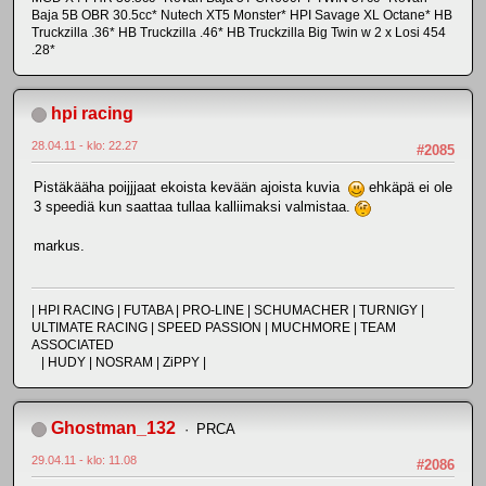
Baja 5B OBR 30.5cc* Nutech XT5 Monster* HPI Savage XL Octane* HB
Truckzilla .36* HB Truckzilla .46* HB Truckzilla Big Twin w 2 x Losi 454
.28*
hpi racing
28.04.11 - klo: 22.27
#2085
Pistäkääha poijjjaat ekoista kevään ajoista kuvia
ehkäpä ei ole
3 speediä kun saattaa tullaa kalliimaksi valmistaa.
markus.
| HPI RACING | FUTABA | PRO-LINE | SCHUMACHER | TURNIGY |
ULTIMATE RACING | SPEED PASSION | MUCHMORE | TEAM
ASSOCIATED
| HUDY | NOSRAM | ZiPPY |
Ghostman_132
PRCA
29.04.11 - klo: 11.08
#2086