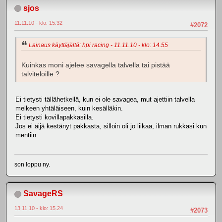
sjos
11.11.10 - klo: 15.32
#2072
Lainaus käyttäjältä: hpi racing - 11.11.10 - klo: 14.55
Kuinkas moni ajelee savagella talvella tai pistää
talviteloille ?
Ei tietysti tällähetkellä, kun ei ole savagea, mut ajettiin talvella
melkeen yhtäläiseen, kuin kesälläkin.
Ei tietysti kovillapakkasilla.
Jos ei äijä kestänyt pakkasta, silloin oli jo liikaa, ilman rukkasi kun
mentiin.
son loppu ny.
SavageRS
13.11.10 - klo: 15.24
#2073