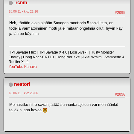
-rcmh-
18.06.11 - klo: 21.16
#2095
Heh, tänään ajoin sisään Savagen moottorin 5 tankillista, on
todella varmatoiminen motti ja ei mitään ongelmia ollut. hyvin käy
ja lähtee käyntiin.
HPI Savage Flux | HPI Savage X 4.6 | Losi 5ive-T | Rusty Monster
Energy | Hong Nor SCRT10 | Hong Nor X2e | Axial Wraith | Stampede &
Rustler XL-1
YouTube Kanava
nestori
18.06.11 - klo: 23.06
#2096
Meinasitko nitro savan jättää sunnuntai ajeluun vai mennäänkö
tälläkin isoa kovaa