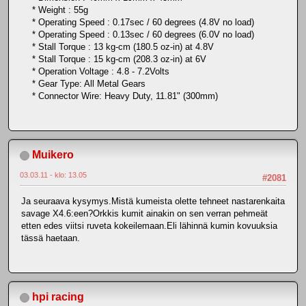
* Weight : 55g
* Operating Speed : 0.17sec / 60 degrees (4.8V no load)
* Operating Speed : 0.13sec / 60 degrees (6.0V no load)
* Stall Torque : 13 kg-cm (180.5 oz-in) at 4.8V
* Stall Torque : 15 kg-cm (208.3 oz-in) at 6V
* Operation Voltage : 4.8 - 7.2Volts
* Gear Type: All Metal Gears
* Connector Wire: Heavy Duty, 11.81" (300mm)
Muikero
03.03.11 - klo: 13.05
#2081
Ja seuraava kysymys.Mistä kumeista olette tehneet nastarenkaita
savage X4.6:een?Orkkis kumit ainakin on sen verran pehmeät
etten edes viitsi ruveta kokeilemaan.Eli lähinnä kumin kovuuksia
tässä haetaan.
hpi racing