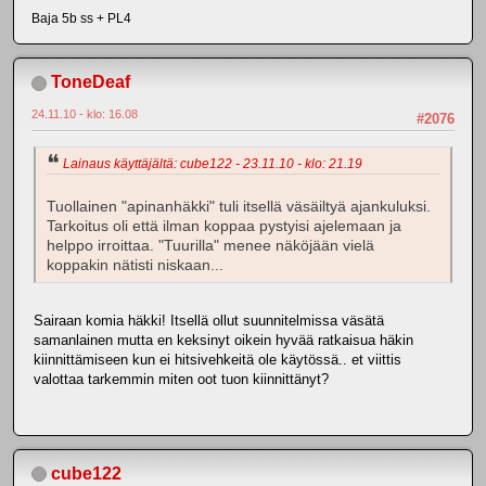
Baja 5b ss + PL4
ToneDeaf
24.11.10 - klo: 16.08
#2076
Lainaus käyttäjältä: cube122 - 23.11.10 - klo: 21.19
Tuollainen "apinanhäkki" tuli itsellä väsäiltyä ajankuluksi.
Tarkoitus oli että ilman koppaa pystyisi ajelemaan ja
helppo irroittaa. "Tuurilla" menee näköjään vielä
koppakin nätisti niskaan...
Sairaan komia häkki! Itsellä ollut suunnitelmissa väsätä
samanlainen mutta en keksinyt oikein hyvää ratkaisua häkin
kiinnittämiseen kun ei hitsivehkeitä ole käytössä.. et viittis
valottaa tarkemmin miten oot tuon kiinnittänyt?
cube122