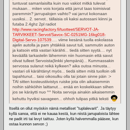
tuntuvat samanlaisilta kuin nuo vakiot mitkä tulevat
mukaan... miten vois korjata että jarrut taas toimisivat
paremmin? jarrupalojen vaihto? vai jarrut kokonaan
uusiksi... 2. servot.. tällaisia oli kaksi autossani kiinni ja
futaba 2.4ghz 2pl radiot
http://www.racingfactory.fi/tuotteet/SERVOT-JA-
TARVIKKEET-Servot/Savox-SC-0251MG-16kg018-
Digital-Servo-107539
..... viime kesänä tuolla eskolassa
ajelin autolla ja pam yhtäkkiä savut tuli, sammutin auton
ja katsoin että vastari kärähti... tiedä sitten syytä.... nyt
keväällä tarkastelin lähemmin niin huomasin että savut
olivat tulleet Servoista(linkki ylempänä)... Kummassakin
servossa sulanut reikä kylkeen? aika outoa minusta...
vastari oli kärähtänyt myös... tiedä sitten mitä tuolloin olli
tapahtunut... taisi oikosulku olla tai jotain sinne päin :>
TAI sitten kosteustiivistys ruiske jota olin aikaisemmin
noihin sähköihin laittanut.... enää en koskekkaan siihen
jos se käräytti nuo ^^ Noita servoja ainakin aikaisemmin
kehuttu hyviksi savageen... ohhoh tulipas pitkä teksti
Itsellä on ollut myöskin nämä metalliset "tuplalevarit". Ja täytyy
kyllä sanoa, että ei ne kauaa kestä, kun niistä jarrupaloista lähtee
ne padit irti tai levyt taittuu. Joten kyllä halvemmalla pääsee, kun
ostaa kunnon servon ;)