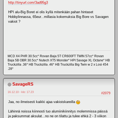
http://tinyurl.com/3ad95g3
HPI alu-Big Boret ei olis kyllä mitenkään pahan hintaset
Hobbylinnassa, 65eur...millasia kokemuksia Big Bore vs Savagen
vakiot ?
MCD X4 PHR 30.5cc* Rovan Baja 5T CR600FT TWIN 57cc* Rovan
Baja 5B OBR 30.5cc* Nutech XT5 Monster* HPI Savage XL Octane* HB
Truckzilla .36* HB Truckzilla .46* HB Truckzilla Big Twin w 2 x Losi 454
.28*
SavageRS
16.12.10 - klo: 17.23
#2079
Jaa, no ilmeisesti kaikki ajaa vakioiskareilla
Lähinnä noissa kiinnosti tuo alumiinikiinnitys molemmissa päissä
ja paksummat aksulat...no ne on tilattu ja tulee ehkä 2 - 3 viikon