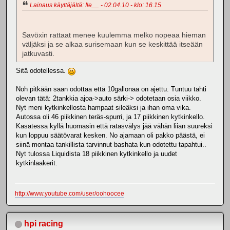
Lainaus käyttäjältä: Ile__ - 02.04.10 - klo: 16.15
Savöxin rattaat menee kuulemma melko nopeaa hieman
väljäksi ja se alkaa surisemaan kun se keskittää itseään
jatkuvasti.
Sitä odotellessa.
Noh pitkään saan odottaa että 10gallonaa on ajettu. Tuntuu tahti
olevan tätä: 2tankkia ajoa->auto särki-> odotetaan osia viikko.
Nyt meni kytkinkellosta hampaat sileäksi ja ihan oma vika.
Autossa oli 46 piikkinen teräs-spurri, ja 17 piikkinen kytkinkello.
Kasatessa kyllä huomasin että ratasvälys jää vähän liian suureksi
kun loppuu säätövarat kesken. No ajamaan oli pakko päästä, ei
siinä montaa tankillista tarvinnut bashata kun odotettu tapahtui..
Nyt tulossa Liquidista 18 piikkinen kytkinkello ja uudet
kytkinlaakerit.
http://www.youtube.com/user/oohoocee
hpi racing