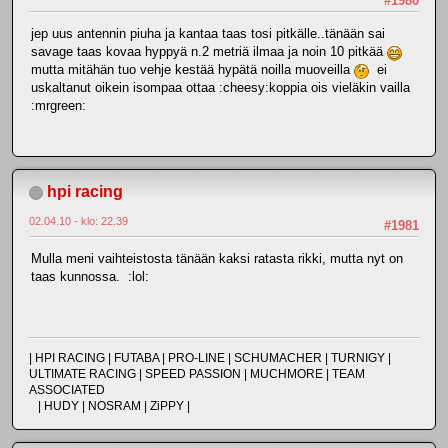
#1980
jep uus antennin piuha ja kantaa taas tosi pitkälle..tänään sai
savage taas kovaa hyppyä n.2 metriä ilmaa ja noin 10 pitkää
mutta mitähän tuo vehje kestää hypätä noilla muoveilla
ei
uskaltanut oikein isompaa ottaa :cheesy:koppia ois vieläkin vailla
:mrgreen:
hpi racing
02.04.10 - klo: 22.39
#1981
Mulla meni vaihteistosta tänään kaksi ratasta rikki, mutta nyt on
taas kunnossa. :lol:
| HPI RACING | FUTABA | PRO-LINE | SCHUMACHER | TURNIGY |
ULTIMATE RACING | SPEED PASSION | MUCHMORE | TEAM
ASSOCIATED
| HUDY | NOSRAM | ZiPPY |