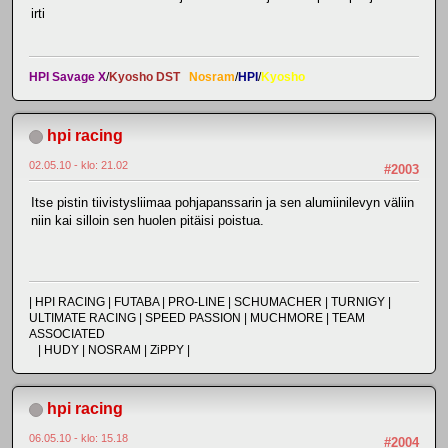
irti
HPI Savage X
/
Kyosho DST
Nosram
/
HPI
/
Kyosho
hpi racing
02.05.10 - klo: 21.02
#2003
Itse pistin tiivistysliimaa pohjapanssarin ja sen alumiinilevyn väliin
niin kai silloin sen huolen pitäisi poistua.
| HPI RACING | FUTABA | PRO-LINE | SCHUMACHER | TURNIGY |
ULTIMATE RACING | SPEED PASSION | MUCHMORE | TEAM
ASSOCIATED
| HUDY | NOSRAM | ZiPPY |
hpi racing
06.05.10 - klo: 15.18
#2004