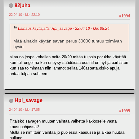
82juha
22.04.10 - klo: 22.10
#1994
Lainaus käyttäjältä: Hpi_savage - 22.04.10 - klo: 08.24
Mää ainakin käytän savan perus 30000 tuntuu toimivan
hyvin
aijaa no jospa kokeilen noita 20/20.mitäs tulppia porukka käyttää
kun tuli ongelma kun ei pysy säädöissä.ossin8 on nyt ja parhaiten
kun saa toimimaan niin lämmöt seilaa 140astetta.oisko apuja
antaa tulpan suhteen
Hpi_savage
24.04.10 - klo: 17.05
#1995
Pitäiskö savagen muuten vaihtaa vaihetta kakkoselle vasta
kaasupohjassa?
Mulla se nimittäin vaihtaa jo puolessa kaasussa ja alkaa huutaa
hulluna