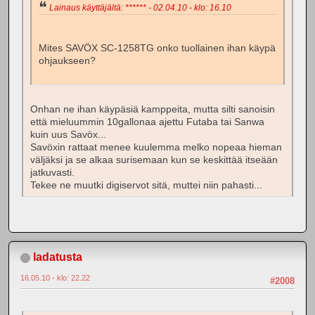
Lainaus käyttäjältä: ****** - 02.04.10 - klo: 16.10
Mites SAVÖX SC-1258TG onko tuollainen ihan käypä
ohjaukseen?
Onhan ne ihan käypäsiä kamppeita, mutta silti sanoisin
että mieluummin 10gallonaa ajettu Futaba tai Sanwa
kuin uus Savöx...
Savöxin rattaat menee kuulemma melko nopeaa hieman
väljäksi ja se alkaa surisemaan kun se keskittää itseään
jatkuvasti.
Tekee ne muutki digiservot sitä, muttei niin pahasti...
ladatusta
16.05.10 - klo: 22.22
#2008