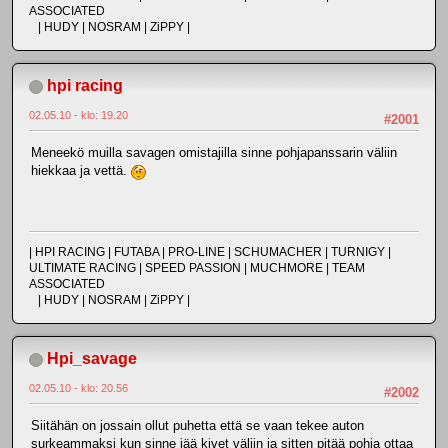
ASSOCIATED
| HUDY | NOSRAM | ZiPPY |
hpi racing
02.05.10 - klo: 19.20
#2001
Meneekö muilla savagen omistajilla sinne pohjapanssarin väliin
hiekkaa ja vettä.
| HPI RACING | FUTABA | PRO-LINE | SCHUMACHER | TURNIGY |
ULTIMATE RACING | SPEED PASSION | MUCHMORE | TEAM
ASSOCIATED
| HUDY | NOSRAM | ZiPPY |
Hpi_savage
02.05.10 - klo: 20.56
#2002
Siitähän on jossain ollut puhetta että se vaan tekee auton
surkeammaksi kun sinne jää kivet väliin ja sitten pitää pohja ottaa