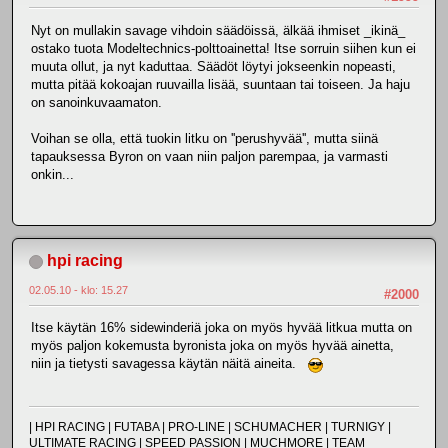
Nyt on mullakin savage vihdoin säädöissä, älkää ihmiset _ikinä_
ostako tuota Modeltechnics-polttoainetta! Itse sorruin siihen kun ei
muuta ollut, ja nyt kaduttaa. Säädöt löytyi jokseenkin nopeasti,
mutta pitää kokoajan ruuvailla lisää, suuntaan tai toiseen. Ja haju
on sanoinkuvaamaton.
Voihan se olla, että tuokin litku on ''perushyvää'', mutta siinä
tapauksessa Byron on vaan niin paljon parempaa, ja varmasti
onkin...
hpi racing
02.05.10 - klo: 15.27
#2000
Itse käytän 16% sidewinderiä joka on myös hyvää litkua mutta on
myös paljon kokemusta byronista joka on myös hyvää ainetta,
niin ja tietysti savagessa käytän näitä aineita.
| HPI RACING | FUTABA | PRO-LINE | SCHUMACHER | TURNIGY |
ULTIMATE RACING | SPEED PASSION | MUCHMORE | TEAM