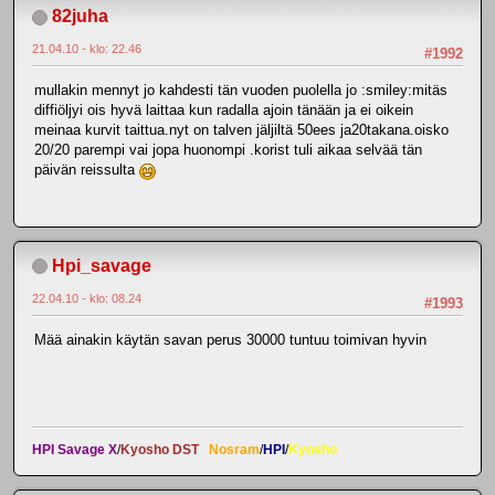
82juha
21.04.10 - klo: 22.46
#1992
mullakin mennyt jo kahdesti tän vuoden puolella jo :smiley:mitäs
diffiöljyi ois hyvä laittaa kun radalla ajoin tänään ja ei oikein
meinaa kurvit taittua.nyt on talven jäljiltä 50ees ja20takana.oisko
20/20 parempi vai jopa huonompi .korist tuli aikaa selvää tän
päivän reissulta
Hpi_savage
22.04.10 - klo: 08.24
#1993
Mää ainakin käytän savan perus 30000 tuntuu toimivan hyvin
HPI Savage X
/
Kyosho DST
Nosram
/
HPI
/
Kyosho