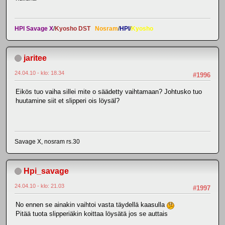
HPI Savage X
/
Kyosho DST
Nosram
/
HPI
/
Kyosho
jaritee
24.04.10 - klo: 18.34
#1996
Eikös tuo vaiha sillei mite o säädetty vaihtamaan? Johtusko tuo
huutamine siit et slipperi ois löysäl?
Savage X, nosram rs.30
Hpi_savage
24.04.10 - klo: 21.03
#1997
No ennen se ainakin vaihtoi vasta täydellä kaasulla
Pitää tuota slipperiäkin koittaa löysätä jos se auttais