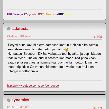
HPI Savage X
/
Kyosho DST
Nosram
/
HPI
/
Kyosho
ladatusta
01.05.10 - klo: 22.14
#1998
Tietysti siinä kävi niin että sateessa kastunut ohjain alkoi toimia
sen jälkeen kun oli uudet radiot jo tilattu
.
Nyt saapui Spectrum DX3s. Vaikuttaa tosi hyvältä, ja sopii käteen
todella hyvin. Tuskin joudun ostosta katumaan. Nyt pitää vaan
saada pikaisesti jostai hommattua ruuvit joilla moottori kiinnittyy
moottoripukkiin.On vähän pidemmät kuin vakiot kun mulla on
Integyn moottoripukki.
http://www.youtube.com/user/oohoocee
kynamies
02.05.10 - klo: 12.12
#1999