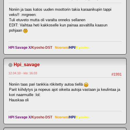
Noniin ja taas katos uuden moottorin takia karaanikupin tappi
veks!! :mrgreen:
Tuli etuveto mutta oli varalta onneks sellanen
EDIT: Vaihtaa heti kakkoselle kun painaa asvaltilla kaasun
pohjaan
HPI Savage X
/
Kyosho DST
Nosram
/
HPI
/
Kyosho
Hpi_savage
12.04.10 - klo: 16.03
#1991
Noniin taas pari tankkia rökitetty autoa tiellä
Parit kiihdytys ja nopeus ajot oikeita autoja vastaan ja keulintaa ja
kori naarmuille :lol:
Hauskaa oli
HPI Savage X
/
Kyosho DST
Nosram
/
HPI
/
Kyosho