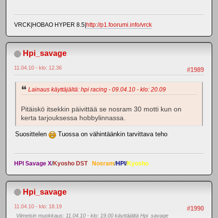
VRCK|HOBAO HYPER 8.5|
http://p1.foorumi.info/vrck
Hpi_savage
11.04.10 - klo: 12.36
#1989
Lainaus käyttäjältä: hpi racing - 09.04.10 - klo: 20.09
Pitäiskö itsekkin päivittää se nosram 30 motti kun on
kerta tarjouksessa hobbylinnassa.
Suosittelen
Tuossa on vähintäänkin tarvittava teho
HPI Savage X
/
Kyosho DST
Nosram
/
HPI
/
Kyosho
Hpi_savage
11.04.10 - klo: 18.19
#1990
Viimeisin muokkaus
: 11.04.10 - klo: 19.00 käyttäjältä Hpi_savage