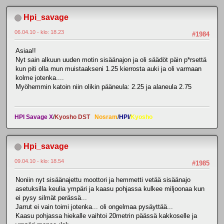
Hpi_savage
06.04.10 - klo: 18.23
#1984
Asiaa!!
Nyt sain alkuun uuden motin sisäänajon ja oli säädöt päin p*rsettä
kun piti olla mun muistaakseni 1.25 kierrosta auki ja oli varmaan
kolme jotenka....
Myöhemmin katoin niin olikin pääneula: 2.25 ja alaneula 2.75
HPI Savage X
/
Kyosho DST
Nosram
/
HPI
/
Kyosho
Hpi_savage
09.04.10 - klo: 18.54
#1985
Noniin nyt sisäänajettu moottori ja hemmetti vetää sisäänajo
asetuksilla keulia ympäri ja kaasu pohjassa kulkee miljoonaa kun
ei pysy silmät perässä...
Jarrut ei vain toimi jotenka... oli ongelmaa pysäyttää...
Kaasu pohjassa hiekalle vaihtoi 20metrin päässä kakkoselle ja