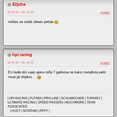
82juha
02.04.10 - klo: 23.10
#1982
mit6es ne sieltä silleen pettää
hpi racing
02.04.10 - klo: 23.23
#1983
En tiedä olin vaan ajanu niillä 7 gallonna ne kaksi metallista petti
muut jäi ehjäksi.
| HPI RACING | FUTABA | PRO-LINE | SCHUMACHER | TURNIGY |
ULTIMATE RACING | SPEED PASSION | MUCHMORE | TEAM
ASSOCIATED
| HUDY | NOSRAM | ZiPPY |