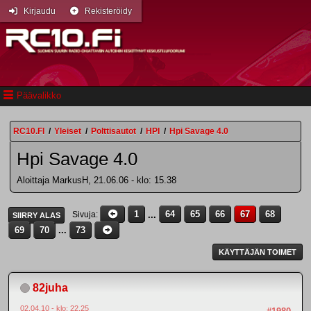
Kirjaudu
Rekisteröidy
Päävalikko
RC10.FI
/
Yleiset
/
Polttisautot
/
HPI
/
Hpi Savage 4.0
Hpi Savage 4.0
Aloittaja MarkusH, 21.06.06 - klo: 15.38
1
...
64
65
66
67
68
Sivuja
SIIRRY ALAS
69
70
...
73
KÄYTTÄJÄN TOIMET
82juha
02.04.10 - klo: 22.25