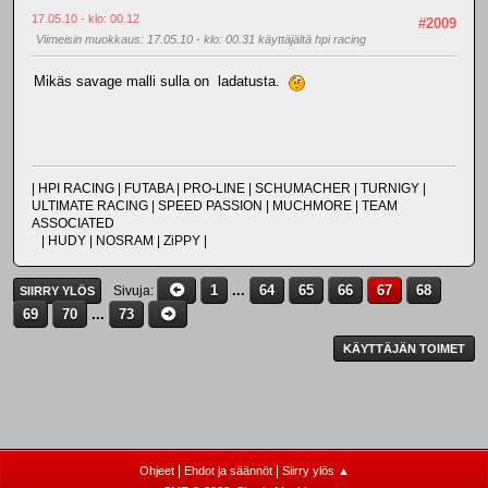
17.05.10 - klo: 00.12
#2009
Viimeisin muokkaus
: 17.05.10 - klo: 00.31 käyttäjältä hpi racing
Mikäs savage malli sulla on ladatusta.
| HPI RACING | FUTABA | PRO-LINE | SCHUMACHER | TURNIGY |
ULTIMATE RACING | SPEED PASSION | MUCHMORE | TEAM
ASSOCIATED
| HUDY | NOSRAM | ZiPPY |
1
...
64
65
66
67
68
Sivuja
SIIRRY YLÖS
69
70
...
73
KÄYTTÄJÄN TOIMET
|
|
Ohjeet
Ehdot ja säännöt
Siirry ylös ▲