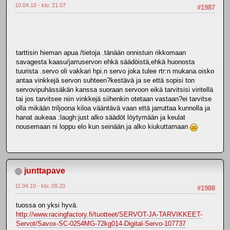
10.04.10 - klo: 21.07
#1987
tarttisin hieman apua /tietoja .tänään onnistuin rikkomaan
savagesta kaasu/jarruservon ehkä säädöistä,ehkä huonosta
tuurista .servo oli vakkari hpi.n servo joka tulee rtr:n mukana.oisko
antaa vinkkejä servon suhteen?kestävä ja se että sopisi ton
servovipuhässäkän kanssa suoraan servoon eikä tarvitsisi viritellä
tai jos tarvitsee niin vinkkejä siihenkin otetaan vastaan?ei tarvitse
olla mikään triljoona kiloa vääntävä vaan että jarruttaa kunnolla ja
hanat aukeaa :laugh:just alko säädöt löytymään ja keulat
nousemaan ni loppu elo kun seinään.ja alko kiukuttamaan
junttapave
11.04.10 - klo: 09.20
#1988
tuossa on yksi hyvä.
http://www.racingfactory.fi/tuotteet/SERVOT-JA-TARVIKKEET-
Servot/Savox-SC-0254MG-72kg014-Digital-Servo-107737