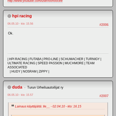
http://www.youtube.com/user/oohoocee
hpi racing
06.05.10 - klo: 15.56
#2006
Ok.
| HPI RACING | FUTABA | PRO-LINE | SCHUMACHER | TURNIGY |
ULTIMATE RACING | SPEED PASSION | MUCHMORE | TEAM
ASSOCIATED
| HUDY | NOSRAM | ZiPPY |
duda
Turun Urheiluautoilijat ry
06.05.10 - klo: 15.57
#2007
Lainaus käyttäjältä: Ile__ - 02.04.10 - klo: 16.15