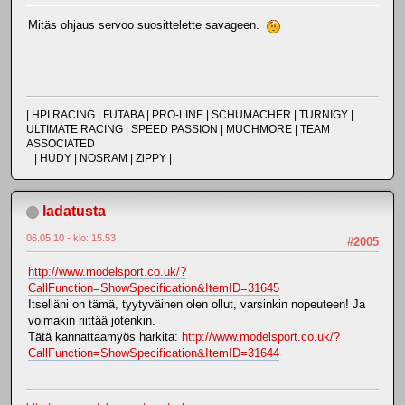
Mitäs ohjaus servoo suosittelette savageen.
| HPI RACING | FUTABA | PRO-LINE | SCHUMACHER | TURNIGY |
ULTIMATE RACING | SPEED PASSION | MUCHMORE | TEAM
ASSOCIATED
| HUDY | NOSRAM | ZiPPY |
ladatusta
06.05.10 - klo: 15.53
#2005
http://www.modelsport.co.uk/?
CallFunction=ShowSpecification&ItemID=31645
Itselläni on tämä, tyytyväinen olen ollut, varsinkin nopeuteen! Ja
voimakin riittää jotenkin.
Tätä kannattaamyös harkita:
http://www.modelsport.co.uk/?
CallFunction=ShowSpecification&ItemID=31644