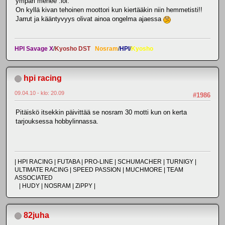
ympäri menee :lol:
On kyllä kivan tehoinen moottori kun kiertääkin niin hemmetisti!!
Jarrut ja kääntyvyys olivat ainoa ongelma ajaessa
HPI Savage X
/
Kyosho DST
Nosram
/
HPI
/
Kyosho
hpi racing
09.04.10 - klo: 20.09
#1986
Pitäiskö itsekkin päivittää se nosram 30 motti kun on kerta
tarjouksessa hobbylinnassa.
| HPI RACING | FUTABA | PRO-LINE | SCHUMACHER | TURNIGY |
ULTIMATE RACING | SPEED PASSION | MUCHMORE | TEAM
ASSOCIATED
| HUDY | NOSRAM | ZiPPY |
82juha