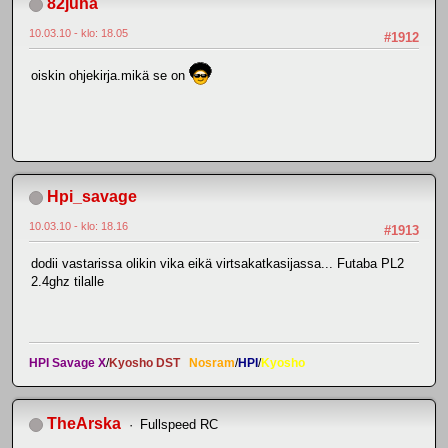
82juha
10.03.10 - klo: 18.05
#1912
oiskin ohjekirja.mikä se on
Hpi_savage
10.03.10 - klo: 18.16
#1913
dodii vastarissa olikin vika eikä virtsakatkasijassa... Futaba PL2
2.4ghz tilalle
HPI Savage X
/
Kyosho DST
Nosram
/
HPI
/
Kyosho
TheArska
Fullspeed RC