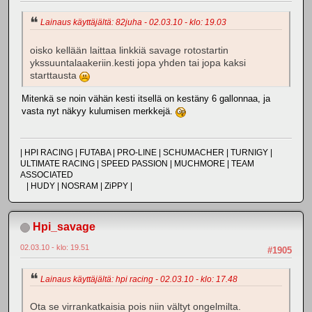
Lainaus käyttäjältä: 82juha - 02.03.10 - klo: 19.03
oisko kellään laittaa linkkiä savage rotostartin
ykssuuntalaakeriin.kesti jopa yhden tai jopa kaksi
starttausta
Mitenkä se noin vähän kesti itsellä on kestäny 6 gallonnaa, ja
vasta nyt näkyy kulumisen merkkejä.
| HPI RACING | FUTABA | PRO-LINE | SCHUMACHER | TURNIGY |
ULTIMATE RACING | SPEED PASSION | MUCHMORE | TEAM
ASSOCIATED
| HUDY | NOSRAM | ZiPPY |
Hpi_savage
02.03.10 - klo: 19.51
#1905
Lainaus käyttäjältä: hpi racing - 02.03.10 - klo: 17.48
Ota se virrankatkaisia pois niin vältyt ongelmilta.