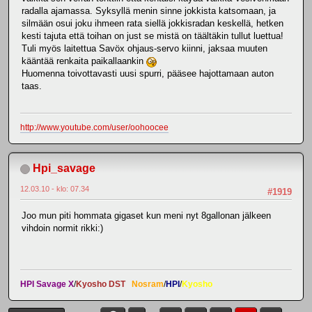
radalla ajamassa. Syksyllä menin sinne jokkista katsomaan, ja
silmään osui joku ihmeen rata siellä jokkisradan keskellä, hetken
kesti tajuta että toihan on just se mistä on täältäkin tullut luettua!
Tuli myös laitettua Savöx ohjaus-servo kiinni, jaksaa muuten
kääntää renkaita paikallaankin
Huomenna toivottavasti uusi spurri, pääsee hajottamaan auton
taas.
http://www.youtube.com/user/oohoocee
Hpi_savage
12.03.10 - klo: 07.34
#1919
Joo mun piti hommata gigaset kun meni nyt 8gallonan jälkeen
vihdoin normit rikki:)
HPI Savage X
/
Kyosho DST
Nosram
/
HPI
/
Kyosho