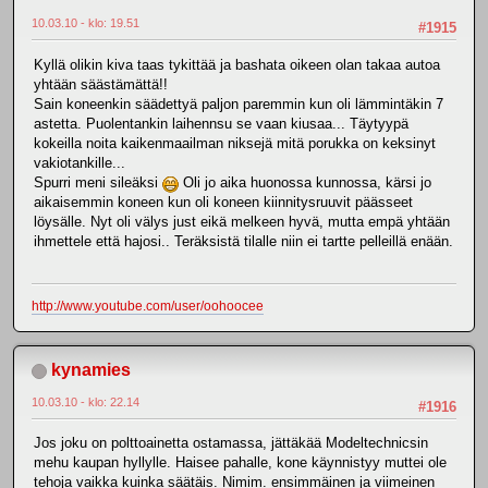
10.03.10 - klo: 19.51
#1915
Kyllä olikin kiva taas tykittää ja bashata oikeen olan takaa autoa
yhtään säästämättä!!
Sain koneenkin säädettyä paljon paremmin kun oli lämmintäkin 7
astetta. Puolentankin laihennsu se vaan kiusaa... Täytyypä
kokeilla noita kaikenmaailman niksejä mitä porukka on keksinyt
vakiotankille...
Spurri meni sileäksi
Oli jo aika huonossa kunnossa, kärsi jo
aikaisemmin koneen kun oli koneen kiinnitysruuvit päässeet
löysälle. Nyt oli välys just eikä melkeen hyvä, mutta empä yhtään
ihmettele että hajosi.. Teräksistä tilalle niin ei tartte pelleillä enään.
http://www.youtube.com/user/oohoocee
kynamies
10.03.10 - klo: 22.14
#1916
Jos joku on polttoainetta ostamassa, jättäkää Modeltechnicsin
mehu kaupan hyllylle. Haisee pahalle, kone käynnistyy muttei ole
tehoja vaikka kuinka säätäis. Nimim. ensimmäinen ja viimeinen