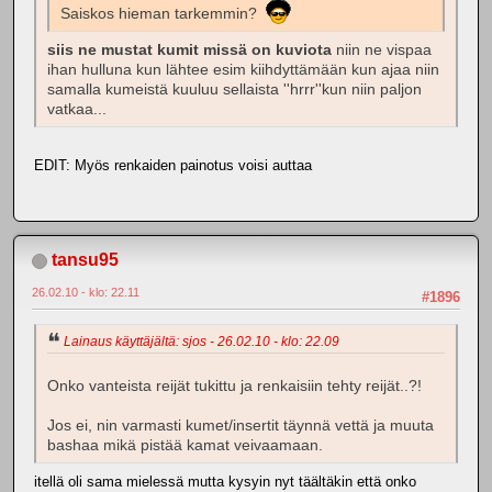
Saiskos hieman tarkemmin?
siis ne mustat kumit missä on kuviota
niin ne vispaa
ihan hulluna kun lähtee esim kiihdyttämään kun ajaa niin
samalla kumeistä kuuluu sellaista ''hrrr''kun niin paljon
vatkaa...
EDIT: Myös renkaiden painotus voisi auttaa
tansu95
26.02.10 - klo: 22.11
#1896
Lainaus käyttäjältä: sjos - 26.02.10 - klo: 22.09
Onko vanteista reijät tukittu ja renkaisiin tehty reijät..?!
Jos ei, nin varmasti kumet/insertit täynnä vettä ja muuta
bashaa mikä pistää kamat veivaamaan.
itellä oli sama mielessä mutta kysyin nyt täältäkin että onko