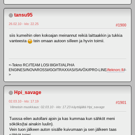
tansu95
26.02.10 - klo: 22.25
#1900
siis kumeihin olen kokoajan meinannut reikiä laittaakkin ja tukkia
vanteesta
tein omaan autoon silleen ja hyvin toimii.
<-Tekno RC//TEAM LOSI 8IGHT//ALPHA
ENGINES//NOVAROSSI//GO//TRAXXAS//SAVÖX//PRO-LINE
//teknorc.fi/
/-
>
Hpi_savage
02.03.10 - klo: 17.19
#1901
Viimeisin muokkaus
: 02.03.10 - klo: 17.23 käyttäjältä Hpi_savage
Tuossa eilen autollani ajoin ja kas kummaa kun sähköt meni
sököks(tai ainakin luulin).
Vein tuon jälkeen auton sisälle kuivumaan ja sen jälkeen taas
sähköt toimi...