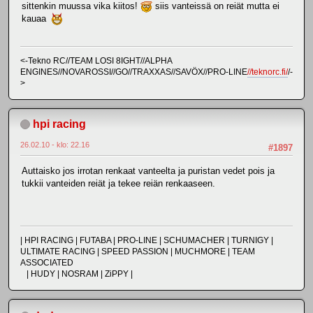
sittenkin muussa vika kiitos!
siis vanteissä on reiät mutta ei
kauaa
<-Tekno RC//TEAM LOSI 8IGHT//ALPHA
ENGINES//NOVAROSSI//GO//TRAXXAS//SAVÖX//PRO-LINE
//teknorc.fi/
/-
>
hpi racing
26.02.10 - klo: 22.16
#1897
Auttaisko jos irrotan renkaat vanteelta ja puristan vedet pois ja
tukkii vanteiden reiät ja tekee reiän renkaaseen.
| HPI RACING | FUTABA | PRO-LINE | SCHUMACHER | TURNIGY |
ULTIMATE RACING | SPEED PASSION | MUCHMORE | TEAM
ASSOCIATED
| HUDY | NOSRAM | ZiPPY |