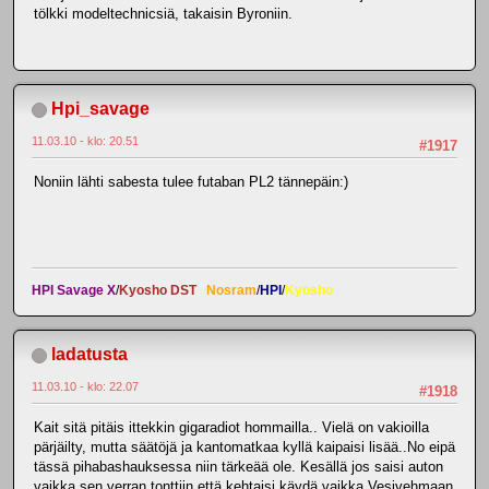
tölkki modeltechnicsiä, takaisin Byroniin.
Hpi_savage
11.03.10 - klo: 20.51
#1917
Noniin lähti sabesta tulee futaban PL2 tännepäin:)
HPI Savage X
/
Kyosho DST
Nosram
/
HPI
/
Kyosho
ladatusta
11.03.10 - klo: 22.07
#1918
Kait sitä pitäis ittekkin gigaradiot hommailla.. Vielä on vakioilla
pärjäilty, mutta säätöjä ja kantomatkaa kyllä kaipaisi lisää..No eipä
tässä pihabashauksessa niin tärkeää ole. Kesällä jos saisi auton
vaikka sen verran tonttiin että kehtaisi käydä vaikka Vesivehmaan