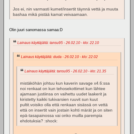
Jos ei, nin varmasti kumet/insertit täynnä vettä ja muuta
bashaa mikä pistää kamat veivaamaan.
Olin juuri sanomassa samaa:D
Lainaus käyttäjältä: tansu95 - 26.02.10 - klo: 22.10
Lainaus käyttäjältä: duda - 26.02.10 - klo: 22.02
Lainaus käyttäjältä: tansu95 - 26.02.10 - klo: 21.35
mistäköhän johtuu kun kaverin savage x4.6:ssa
noi renkaat on kun tehosekottimet kun lähtee
ajamaan justiinsa on vaihettu uudet laakerit ja
kiristetty kaikki tukivarsien ruuvit sun kuut
pultit.voisiko olla että renkaan sisässä on vettä
että on insertit vain jostain kohti märät ja on siten
epä-tasapainossa vai onko muilla parempia
ehdotuksia? :shock: