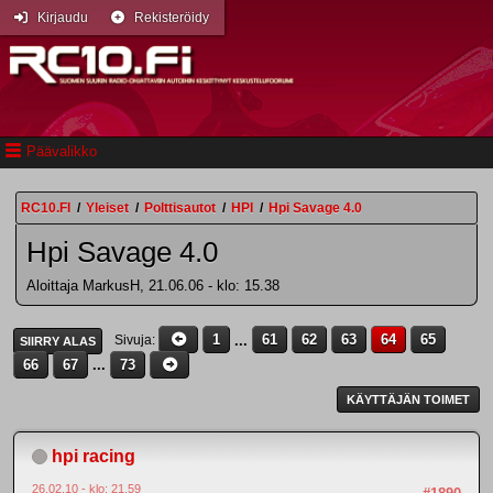
Kirjaudu
Rekisteröidy
Päävalikko
RC10.FI
/
Yleiset
/
Polttisautot
/
HPI
/
Hpi Savage 4.0
Hpi Savage 4.0
Aloittaja MarkusH, 21.06.06 - klo: 15.38
1
...
61
62
63
64
65
Sivuja
SIIRRY ALAS
66
67
...
73
KÄYTTÄJÄN TOIMET
hpi racing
26.02.10 - klo: 21.59