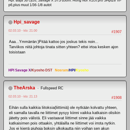
Hpi: Baja 5b cy26, Savage X STS d30m. Hong Nor X1crt pro SHpt28*m-
p6,plus muut 1/36-1/8 autot
Hpi_savage
02.03.10 - klo: 21.00
#1907
Aaa...Ymmärrän:)Pitää kattoo jos joskus tekis noin...
Tarviikos niitä johtoja tinata sitten yhteen? ettei irtoa kesken ajon
toisistaan
HPI Savage X
/
Kyosho DST
Nosram
/
HPI
/
Kyosho
TheArska
Fullspeed RC
02.03.10 - klo: 21.13
#1908
Eihän sulla kaikkia liitoksia(liittimiä) ole nytkään kolvattu yhteen,
eli samalla tavalla ne liittimet pysyy kiinni vaikka katkaisin olisikin
jätetty pois välistä. Eli vastaavat liittimet sinne jää vaikka
katkaisimen pois ottaakin, yhtälailla ne liittimet voi irrota nytkin.
Jos ei kierrä piuhoja boksin ulkokautta niin voihan sen akun