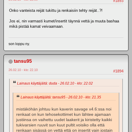
#1893
Onko vanteista reijät tukittu ja renkaisiin tehty reijät..?!
Jos ei, nin varmasti kumet/insertit täynnä vettä ja muuta bashaa
mikä pistää kamat veivaamaan.
son loppu ny.
tansu95
26.02.10 - klo: 22.10
#1894
Lainaus käyttäjältä: duda - 26.02.10 - klo: 22.02
Lainaus käyttäjältä: tansu95 - 26.02.10 - klo: 21.35
mistäköhän johtuu kun kaverin savage x4.6:ssa noi
renkaat on kun tehosekottimet kun lähtee ajamaan
justiinsa on vaihettu uudet laakerit ja kiristetty kaikki
tukivarsien ruuvit sun kuut pultit.voisiko olla että
renkaan sisässä on vettä että on insertit vain jostain