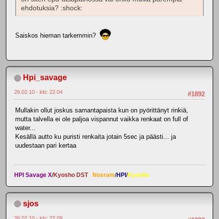
ehdotuksia? :shock:
Saiskos hieman tarkemmin?
Hpi_savage
26.02.10 - klo: 22.04
#1892
Mullakin ollut joskus samantapaista kun on pyörittänyt rinkiä,
mutta talvella ei ole paljoa vispannut vaikka renkaat on full of
water...
Kesällä autto ku puristi renkaita jotain 5sec ja päästi... ja
uudestaan pari kertaa
HPI Savage X
/
Kyosho DST
Nosram
/
HPI
/
Kyosho
sjos
26.02.10 - klo: 22.09