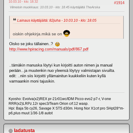
10.03.10 - klo: 18.32
#1914
Viimeisin muokkaus
: 10.03.10 - klo: 18.45 käyttäjältä TheArska
Lainaus käyttäjältä: 82juha - 10.03.10 - klo: 18.05
oiskin ohjekirja.mikä se on
Oisko se joku tällainen..?
http://www.hpiracing.com/manuals/pdf/867.pdf
..tämäkin manuska löytyi kun kirjoitti auton nimen ja manual
perään...ja muutenkin nuo yleensä löytyy valmistajan sivuilta.
edit: ..niin siis kirjoitti yllämainitun kuukkeliin kuten kyllä
varmaankin moni tajusikin.
Kyosho: Evolva(x2)REX pr-21r01wc/IDM Picco evo2 p7-r, V-one
RRR(x2)LRPz.12r spec3/Team Orion crf.12 wasp.
Hpi: Baja 5b cy26, Savage X STS d30m. Hong Nor X1crt pro SHpt28*m-
p6,plus muut 1/36-1/8 autot
ladatusta