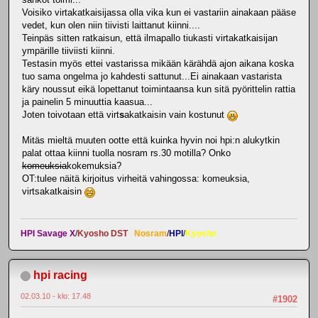
Voisiko virtakatkaisijassa olla vika kun ei vastariin ainakaan pääse
vedet, kun olen niin tiivisti laittanut kiinni....
Teinpäs sitten ratkaisun, että ilmapallo tiukasti virtakatkaisijan
ympärille tiiviisti kiinni.
Testasin myös ettei vastarissa mikään kärähdä ajon aikana koska
tuo sama ongelma jo kahdesti sattunut...Ei ainakaan vastarista
käry noussut eikä lopettanut toimintaansa kun sitä pyörittelin rattia
ja painelin 5 minuuttia kaasua...
Joten toivotaan että virt
s
akatkaisin vain kostunut
Mitäs mieltä muuten ootte että kuinka hyvin noi hpi:n alukytkin
palat ottaa kiinni tuolla nosram rs.30 motilla? Onko
komeuksia
kokemuksia?
OT:tulee näitä kirjoitus virheitä vahingossa: komeuksia,
virtsakatkaisin
HPI Savage X
/
Kyosho DST
Nosram
/
HPI
/
Kyosho
hpi racing
02.03.10 - klo: 17.48
#1902