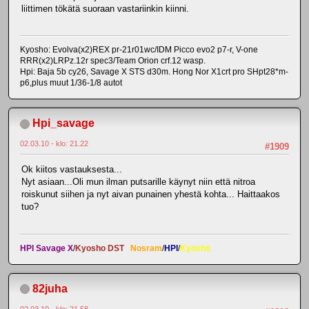
liittimen tökätä suoraan vastariinkin kiinni.
Kyosho: Evolva(x2)REX pr-21r01wc/IDM Picco evo2 p7-r, V-one
RRR(x2)LRPz.12r spec3/Team Orion crf.12 wasp.
Hpi: Baja 5b cy26, Savage X STS d30m. Hong Nor X1crt pro SHpt28*m-
p6,plus muut 1/36-1/8 autot
Hpi_savage
02.03.10 - klo: 21.22
#1909
Ok kiitos vastauksesta...
Nyt asiaan...Oli mun ilman putsarille käynyt niin että nitroa
roiskunut siihen ja nyt aivan punainen yhestä kohta... Haittaakos
tuo?
HPI Savage X
/
Kyosho DST
Nosram
/
HPI
/
Kyosho
82juha
02.03.10 - klo: 21.58