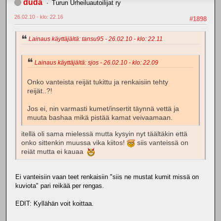
duda
Turun Urheiluautoilijat ry
26.02.10 - klo: 22.16
#1898
Lainaus käyttäjältä: tansu95 - 26.02.10 - klo: 22.11
Lainaus käyttäjältä: sjos - 26.02.10 - klo: 22.09
Onko vanteista reijät tukittu ja renkaisiin tehty
reijät..?!
Jos ei, nin varmasti kumet/insertit täynnä vettä ja
muuta bashaa mikä pistää kamat veivaamaan.
itellä oli sama mielessä mutta kysyin nyt täältäkin että
onko sittenkin muussa vika kiitos!
siis vanteissä on
reiät mutta ei kauaa
Ei vanteisiin vaan teet renkaisiin "siis ne mustat kumit missä on
kuviota" pari reikää per rengas.
EDIT: Kyllähän voit koittaa.