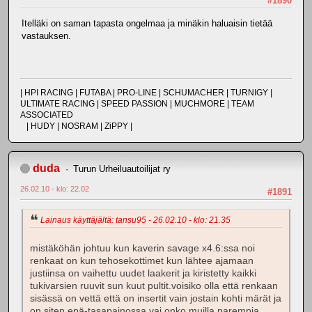
#1890
Itelläki on saman tapasta ongelmaa ja minäkin haluaisin tietää
vastauksen.
| HPI RACING | FUTABA | PRO-LINE | SCHUMACHER | TURNIGY |
ULTIMATE RACING | SPEED PASSION | MUCHMORE | TEAM
ASSOCIATED
| HUDY | NOSRAM | ZiPPY |
duda
Turun Urheiluautoilijat ry
26.02.10 - klo: 22.02
#1891
Lainaus käyttäjältä: tansu95 - 26.02.10 - klo: 21.35
mistäköhän johtuu kun kaverin savage x4.6:ssa noi
renkaat on kun tehosekottimet kun lähtee ajamaan
justiinsa on vaihettu uudet laakerit ja kiristetty kaikki
tukivarsien ruuvit sun kuut pultit.voisiko olla että renkaan
sisässä on vettä että on insertit vain jostain kohti märät ja
on siten epä-tasapainossa vai onko muilla parempia