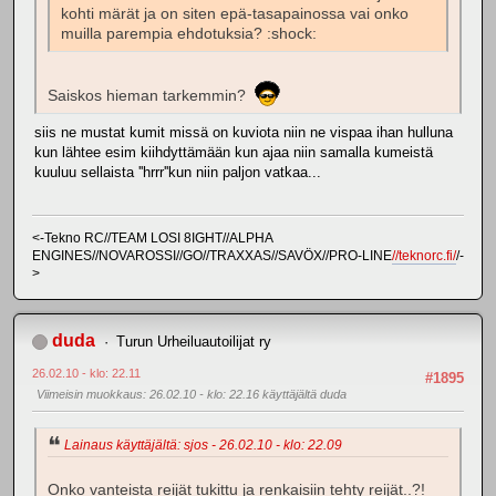
kohti märät ja on siten epä-tasapainossa vai onko
muilla parempia ehdotuksia? :shock:
Saiskos hieman tarkemmin?
siis ne mustat kumit missä on kuviota niin ne vispaa ihan hulluna
kun lähtee esim kiihdyttämään kun ajaa niin samalla kumeistä
kuuluu sellaista ''hrrr''kun niin paljon vatkaa...
<-Tekno RC//TEAM LOSI 8IGHT//ALPHA
ENGINES//NOVAROSSI//GO//TRAXXAS//SAVÖX//PRO-LINE
//teknorc.fi/
/-
>
duda
Turun Urheiluautoilijat ry
26.02.10 - klo: 22.11
#1895
Viimeisin muokkaus
: 26.02.10 - klo: 22.16 käyttäjältä duda
Lainaus käyttäjältä: sjos - 26.02.10 - klo: 22.09
Onko vanteista reijät tukittu ja renkaisiin tehty reijät..?!