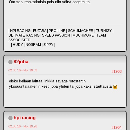
Ota se virrankatkaisia pois niin vältyt ongelmilta.
| HPI RACING | FUTABA | PRO-LINE | SCHUMACHER | TURNIGY |
ULTIMATE RACING | SPEED PASSION | MUCHMORE | TEAM
ASSOCIATED
| HUDY | NOSRAM | ZiPPY |
82juha
02.03.10 - klo: 19.03
#1903
oisko kellään laittaa linkkiä savage rotostartin
ykssuuntalaakeriin.kesti jopa yhden tai jopa kaksi starttausta
hpi racing
02.03.10 - klo: 19.28
#1904