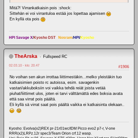
Mitä?! Virrankatkaisin pois :shock:
Sittehän ei voi virrantuloa estää jos lopettaa ajamisen
En kyllä ota pois
HPI Savage X
/
Kyosho DST
Nosram
/
HPI
/
Kyosho
TheArska
Fullspeed RC
02.03.10 - klo: 20.47
#1906
No voihan sen akun irrottaa liittimestäkin...melko yleistäkin tuo
katkaisimien poisto rc autoissa, esim. savagenkin
vastari/akkuboksiin voi vaikka tehdä reiät joista vetää
piuhat/liittimet ulos, joten ei tarvi välttämättä edes boksia avata
että saa virrat pois päältä.
Eli kyllä sä virrat saat pois päältä vaikka ei katkaisinta olekaan..
Kyosho: Evolva(x2)REX pr-21r01wc/IDM Picco evo2 p7-r, V-one
RRR(x2)LRPz.12r spec3/Team Orion crf.12 wasp.