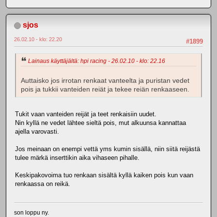
sjos
26.02.10 - klo: 22.20
#1899
Lainaus käyttäjältä: hpi racing - 26.02.10 - klo: 22.16
Auttaisko jos irrotan renkaat vanteelta ja puristan vedet
pois ja tukkii vanteiden reiät ja tekee reiän renkaaseen.
Tukit vaan vanteiden reijät ja teet renkaisiin uudet.
Nin kyllä ne vedet lähtee sieltä pois, mut alkuunsa kannattaa
ajella varovasti.
Jos meinaan on enempi vettä yms kumin sisällä, niin siitä reijästä
tulee märkä inserttikin aika vihaseen pihalle.
Keskipakovoima tuo renkaan sisältä kyllä kaiken pois kun vaan
renkaassa on reikä.
son loppu ny.