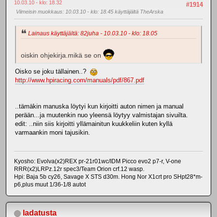
10.03.10 - klo: 18.32
#1914
Viimeisin muokkaus
: 10.03.10 - klo: 18.45 käyttäjältä TheArska
Lainaus käyttäjältä: 82juha - 10.03.10 - klo: 18.05
oiskin ohjekirja.mikä se on
Oisko se joku tällainen..?
http://www.hpiracing.com/manuals/pdf/867.pdf
..tämäkin manuska löytyi kun kirjoitti auton nimen ja manual
perään...ja muutenkin nuo yleensä löytyy valmistajan sivuilta.
edit: ..niin siis kirjoitti yllämainitun kuukkeliin kuten kyllä
varmaankin moni tajusikin.
Kyosho: Evolva(x2)REX pr-21r01wc/IDM Picco evo2 p7-r, V-one
RRR(x2)LRPz.12r spec3/Team Orion crf.12 wasp.
Hpi: Baja 5b cy26, Savage X STS d30m. Hong Nor X1crt pro SHpt28*m-
p6,plus muut 1/36-1/8 autot
ladatusta