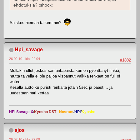
ehdotuksia? :shock:
Saiskos hieman tarkemmin?
Hpi_savage
26.02.10 - klo: 22.04
#1892
Mullakin ollut joskus samantapaista kun on pyörittänyt rinkiä,
mutta talvella ei ole paljoa vispannut vaikka renkaat on full of
water...
Kesällä autto ku puristi renkaita jotain 5sec ja päästi... ja
uudestaan pari kertaa
HPI Savage X
/
Kyosho DST
Nosram
/
HPI
/
Kyosho
sjos
26.02.10 - klo: 22.09