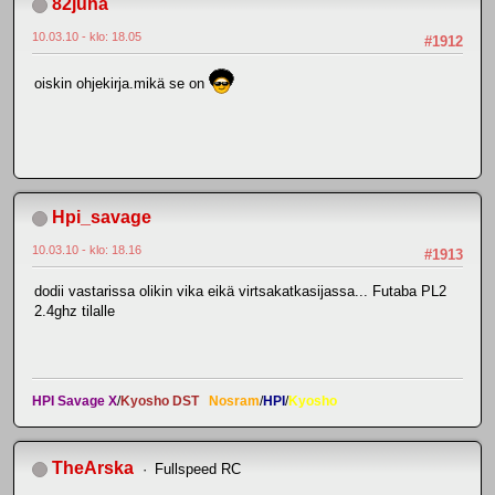
82juha
10.03.10 - klo: 18.05
#1912
oiskin ohjekirja.mikä se on
Hpi_savage
10.03.10 - klo: 18.16
#1913
dodii vastarissa olikin vika eikä virtsakatkasijassa... Futaba PL2
2.4ghz tilalle
HPI Savage X
/
Kyosho DST
Nosram
/
HPI
/
Kyosho
TheArska
Fullspeed RC