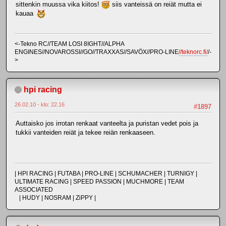
sittenkin muussa vika kiitos!
siis vanteissä on reiät mutta ei
kauaa
<-Tekno RC//TEAM LOSI 8IGHT//ALPHA
ENGINES//NOVAROSSI//GO//TRAXXAS//SAVÖX//PRO-LINE
//teknorc.fi/
/-
>
hpi racing
26.02.10 - klo: 22.16
#1897
Auttaisko jos irrotan renkaat vanteelta ja puristan vedet pois ja
tukkii vanteiden reiät ja tekee reiän renkaaseen.
| HPI RACING | FUTABA | PRO-LINE | SCHUMACHER | TURNIGY |
ULTIMATE RACING | SPEED PASSION | MUCHMORE | TEAM
ASSOCIATED
| HUDY | NOSRAM | ZiPPY |