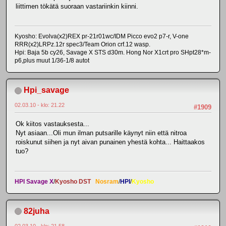
liittimen tökätä suoraan vastariinkin kiinni.
Kyosho: Evolva(x2)REX pr-21r01wc/IDM Picco evo2 p7-r, V-one
RRR(x2)LRPz.12r spec3/Team Orion crf.12 wasp.
Hpi: Baja 5b cy26, Savage X STS d30m. Hong Nor X1crt pro SHpt28*m-
p6,plus muut 1/36-1/8 autot
Hpi_savage
02.03.10 - klo: 21.22
#1909
Ok kiitos vastauksesta...
Nyt asiaan...Oli mun ilman putsarille käynyt niin että nitroa
roiskunut siihen ja nyt aivan punainen yhestä kohta... Haittaakos
tuo?
HPI Savage X
/
Kyosho DST
Nosram
/
HPI
/
Kyosho
82juha
02.03.10 - klo: 21.58