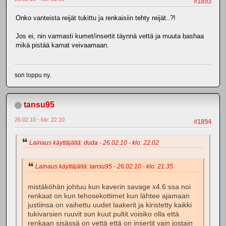
#1893
Onko vanteista reijät tukittu ja renkaisiin tehty reijät..?!
Jos ei, nin varmasti kumet/insertit täynnä vettä ja muuta bashaa
mikä pistää kamat veivaamaan.
son loppu ny.
tansu95
26.02.10 - klo: 22.10
#1894
Lainaus käyttäjältä: duda - 26.02.10 - klo: 22.02
Lainaus käyttäjältä: tansu95 - 26.02.10 - klo: 21.35
mistäköhän johtuu kun kaverin savage x4.6:ssa noi
renkaat on kun tehosekottimet kun lähtee ajamaan
justiinsa on vaihettu uudet laakerit ja kiristetty kaikki
tukivarsien ruuvit sun kuut pultit.voisiko olla että
renkaan sisässä on vettä että on insertit vain jostain