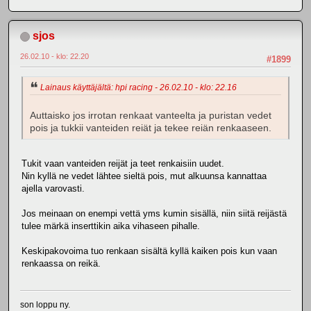
sjos
26.02.10 - klo: 22.20
#1899
Lainaus käyttäjältä: hpi racing - 26.02.10 - klo: 22.16
Auttaisko jos irrotan renkaat vanteelta ja puristan vedet
pois ja tukkii vanteiden reiät ja tekee reiän renkaaseen.
Tukit vaan vanteiden reijät ja teet renkaisiin uudet.
Nin kyllä ne vedet lähtee sieltä pois, mut alkuunsa kannattaa
ajella varovasti.
Jos meinaan on enempi vettä yms kumin sisällä, niin siitä reijästä
tulee märkä inserttikin aika vihaseen pihalle.
Keskipakovoima tuo renkaan sisältä kyllä kaiken pois kun vaan
renkaassa on reikä.
son loppu ny.