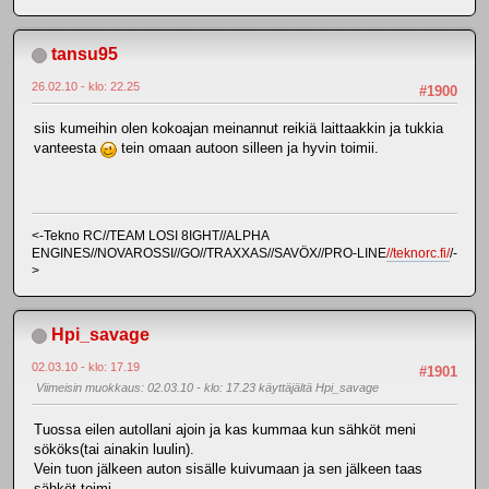
tansu95
26.02.10 - klo: 22.25
#1900
siis kumeihin olen kokoajan meinannut reikiä laittaakkin ja tukkia
vanteesta
tein omaan autoon silleen ja hyvin toimii.
<-Tekno RC//TEAM LOSI 8IGHT//ALPHA
ENGINES//NOVAROSSI//GO//TRAXXAS//SAVÖX//PRO-LINE
//teknorc.fi/
/-
>
Hpi_savage
02.03.10 - klo: 17.19
#1901
Viimeisin muokkaus
: 02.03.10 - klo: 17.23 käyttäjältä Hpi_savage
Tuossa eilen autollani ajoin ja kas kummaa kun sähköt meni
sököks(tai ainakin luulin).
Vein tuon jälkeen auton sisälle kuivumaan ja sen jälkeen taas
sähköt toimi...