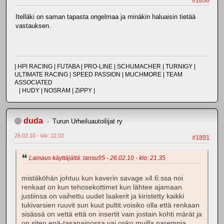
#1890
Itelläki on saman tapasta ongelmaa ja minäkin haluaisin tietää
vastauksen.
| HPI RACING | FUTABA | PRO-LINE | SCHUMACHER | TURNIGY |
ULTIMATE RACING | SPEED PASSION | MUCHMORE | TEAM
ASSOCIATED
| HUDY | NOSRAM | ZiPPY |
duda
Turun Urheiluautoilijat ry
26.02.10 - klo: 22.02
#1891
Lainaus käyttäjältä: tansu95 - 26.02.10 - klo: 21.35
mistäköhän johtuu kun kaverin savage x4.6:ssa noi
renkaat on kun tehosekottimet kun lähtee ajamaan
justiinsa on vaihettu uudet laakerit ja kiristetty kaikki
tukivarsien ruuvit sun kuut pultit.voisiko olla että renkaan
sisässä on vettä että on insertit vain jostain kohti märät ja
on siten epä-tasapainossa vai onko muilla parempia