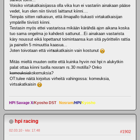
Voisiko virtakatkaisijassa olla vika kun ei vastariin ainakaan pääse
vedet, kun olen niin tiivisti laittanut kiinni....
Teinpäs sitten ratkaisun, että ilmapallo tiukasti virtakatkaisijan
ympärille tiiviisti kiinni.
Testasin myös ettei vastarissa mikään kärähdä ajon aikana koska
tuo sama ongelma jo kahdesti sattunut...Ei ainakaan vastarista
käry noussut eikä lopettanut toimintaansa kun sitä pyörittelin rattia
ja painelin 5 minuuttia kaasua...
Joten toivotaan että virt
s
akatkaisin vain kostunut
Mitäs mieltä muuten ootte että kuinka hyvin noi hpi:n alukytkin
palat ottaa kiinni tuolla nosram rs.30 motilla? Onko
komeuksia
kokemuksia?
OT:tulee näitä kirjoitus virheitä vahingossa: komeuksia,
virtsakatkaisin
HPI Savage X
/
Kyosho DST
Nosram
/
HPI
/
Kyosho
hpi racing
02.03.10 - klo: 17.48
#1902