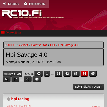
Kirjaudu
Rekisteröidy
Päävalikko
RC10.FI
/
Yleiset
/
Polttisautot
/
HPI
/
Hpi Savage 4.0
Hpi Savage 4.0
Aloittaja MarkusH, 21.06.06 - klo: 15.38
1
...
61
62
63
64
65
Sivuja
SIIRRY ALAS
66
67
...
73
KÄYTTÄJÄN TOIMET
hpi racing
26.02.10 - klo: 21.59