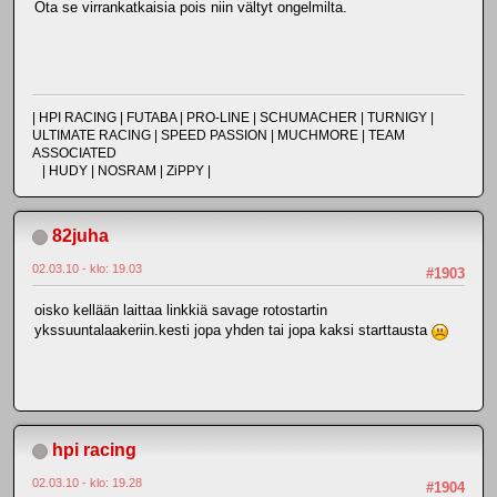
Ota se virrankatkaisia pois niin vältyt ongelmilta.
| HPI RACING | FUTABA | PRO-LINE | SCHUMACHER | TURNIGY |
ULTIMATE RACING | SPEED PASSION | MUCHMORE | TEAM
ASSOCIATED
| HUDY | NOSRAM | ZiPPY |
82juha
02.03.10 - klo: 19.03
#1903
oisko kellään laittaa linkkiä savage rotostartin
ykssuuntalaakeriin.kesti jopa yhden tai jopa kaksi starttausta
hpi racing
02.03.10 - klo: 19.28
#1904