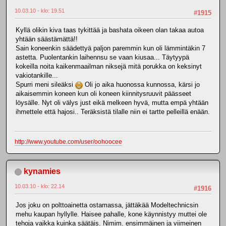
10.03.10 - klo: 19.51
#1915
Kyllä olikin kiva taas tykittää ja bashata oikeen olan takaa autoa
yhtään säästämättä!!
Sain koneenkin säädettyä paljon paremmin kun oli lämmintäkin 7
astetta. Puolentankin laihennsu se vaan kiusaa... Täytyypä
kokeilla noita kaikenmaailman niksejä mitä porukka on keksinyt
vakiotankille...
Spurri meni sileäksi
Oli jo aika huonossa kunnossa, kärsi jo
aikaisemmin koneen kun oli koneen kiinnitysruuvit päässeet
löysälle. Nyt oli välys just eikä melkeen hyvä, mutta empä yhtään
ihmettele että hajosi.. Teräksistä tilalle niin ei tartte pelleillä enään.
http://www.youtube.com/user/oohoocee
kynamies
10.03.10 - klo: 22.14
#1916
Jos joku on polttoainetta ostamassa, jättäkää Modeltechnicsin
mehu kaupan hyllylle. Haisee pahalle, kone käynnistyy muttei ole
tehoja vaikka kuinka säätäis. Nimim. ensimmäinen ja viimeinen