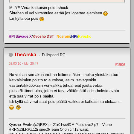
Mitä?! Virrankatkaisin pois :shock:
Sittehän ei voi virrantuloa estää jos lopettaa ajamisen
En kyllä ota pois
HPI Savage X
/
Kyosho DST
Nosram
/
HPI
/
Kyosho
TheArska
Fullspeed RC
02.03.10 - klo: 20.47
#1906
No voihan sen akun irrottaa liittimestäkin...melko yleistäkin tuo
katkaisimien poisto rc autoissa, esim. savagenkin
vastari/akkuboksiin voi vaikka tehdä reiät joista vetää
piuhat/liittimet ulos, joten ei tarvi välttämättä edes boksia avata
että saa virrat pois päältä.
Eli kyllä sä virrat saat pois päältä vaikka ei katkaisinta olekaan..
Kyosho: Evolva(x2)REX pr-21r01wc/IDM Picco evo2 p7-r, V-one
RRR(x2)LRPz.12r spec3/Team Orion crf.12 wasp.