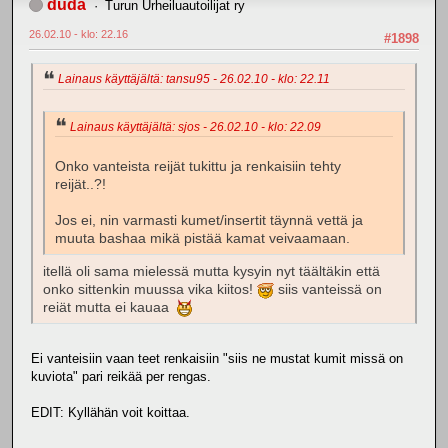
duda
Turun Urheiluautoilijat ry
26.02.10 - klo: 22.16
#1898
Lainaus käyttäjältä: tansu95 - 26.02.10 - klo: 22.11
Lainaus käyttäjältä: sjos - 26.02.10 - klo: 22.09
Onko vanteista reijät tukittu ja renkaisiin tehty
reijät..?!
Jos ei, nin varmasti kumet/insertit täynnä vettä ja
muuta bashaa mikä pistää kamat veivaamaan.
itellä oli sama mielessä mutta kysyin nyt täältäkin että
onko sittenkin muussa vika kiitos!
siis vanteissä on
reiät mutta ei kauaa
Ei vanteisiin vaan teet renkaisiin "siis ne mustat kumit missä on
kuviota" pari reikää per rengas.
EDIT: Kyllähän voit koittaa.