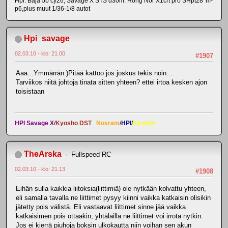
Hpi: Baja 5b cy26, Savage X STS d30m. Hong Nor X1crt pro SHpt28*m-
p6,plus muut 1/36-1/8 autot
Hpi_savage
02.03.10 - klo: 21.00
#1907
Aaa...Ymmärrän:)Pitää kattoo jos joskus tekis noin...
Tarviikos niitä johtoja tinata sitten yhteen? ettei irtoa kesken ajon
toisistaan
HPI Savage X
/
Kyosho DST
Nosram
/
HPI
/
Kyosho
TheArska
Fullspeed RC
02.03.10 - klo: 21.13
#1908
Eihän sulla kaikkia liitoksia(liittimiä) ole nytkään kolvattu yhteen,
eli samalla tavalla ne liittimet pysyy kiinni vaikka katkaisin olisikin
jätetty pois välistä. Eli vastaavat liittimet sinne jää vaikka
katkaisimen pois ottaakin, yhtälailla ne liittimet voi irrota nytkin.
Jos ei kierrä piuhoja boksin ulkokautta niin voihan sen akun