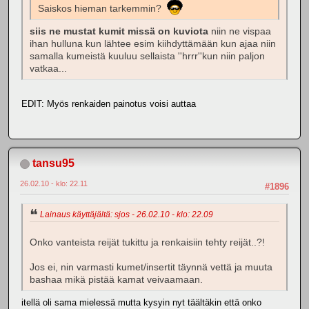
Saiskos hieman tarkemmin?
siis ne mustat kumit missä on kuviota
niin ne vispaa
ihan hulluna kun lähtee esim kiihdyttämään kun ajaa niin
samalla kumeistä kuuluu sellaista ''hrrr''kun niin paljon
vatkaa...
EDIT: Myös renkaiden painotus voisi auttaa
tansu95
26.02.10 - klo: 22.11
#1896
Lainaus käyttäjältä: sjos - 26.02.10 - klo: 22.09
Onko vanteista reijät tukittu ja renkaisiin tehty reijät..?!
Jos ei, nin varmasti kumet/insertit täynnä vettä ja muuta
bashaa mikä pistää kamat veivaamaan.
itellä oli sama mielessä mutta kysyin nyt täältäkin että onko