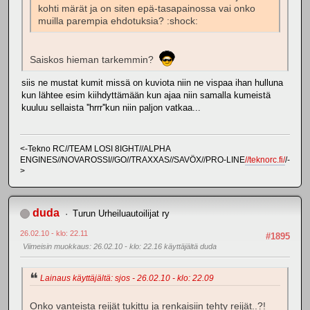
kohti märät ja on siten epä-tasapainossa vai onko
muilla parempia ehdotuksia? :shock:
Saiskos hieman tarkemmin?
siis ne mustat kumit missä on kuviota niin ne vispaa ihan hulluna
kun lähtee esim kiihdyttämään kun ajaa niin samalla kumeistä
kuuluu sellaista ''hrrr''kun niin paljon vatkaa...
<-Tekno RC//TEAM LOSI 8IGHT//ALPHA
ENGINES//NOVAROSSI//GO//TRAXXAS//SAVÖX//PRO-LINE
//teknorc.fi/
/-
>
duda
Turun Urheiluautoilijat ry
26.02.10 - klo: 22.11
#1895
Viimeisin muokkaus
: 26.02.10 - klo: 22.16 käyttäjältä duda
Lainaus käyttäjältä: sjos - 26.02.10 - klo: 22.09
Onko vanteista reijät tukittu ja renkaisiin tehty reijät..?!