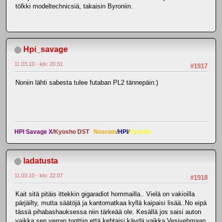
tölkki modeltechnicsiä, takaisin Byroniin.
Hpi_savage
11.03.10 - klo: 20.51
#1917
Noniin lähti sabesta tulee futaban PL2 tännepäin:)
HPI Savage X
/
Kyosho DST
Nosram
/
HPI
/
Kyosho
ladatusta
11.03.10 - klo: 22.07
#1918
Kait sitä pitäis ittekkin gigaradiot hommailla.. Vielä on vakioilla
pärjäilty, mutta säätöjä ja kantomatkaa kyllä kaipaisi lisää..No eipä
tässä pihabashauksessa niin tärkeää ole. Kesällä jos saisi auton
vaikka sen verran tonttiin että kehtaisi käydä vaikka Vesivehmaan