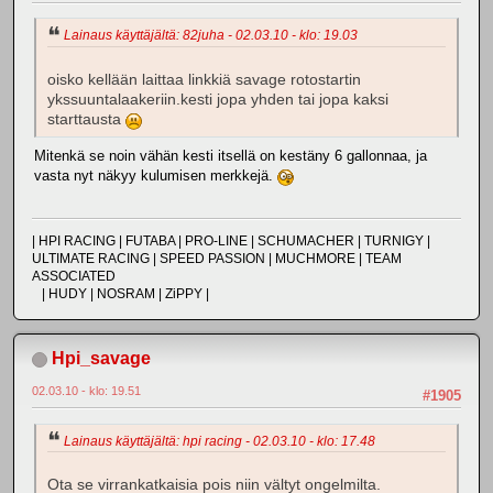
Lainaus käyttäjältä: 82juha - 02.03.10 - klo: 19.03
oisko kellään laittaa linkkiä savage rotostartin
ykssuuntalaakeriin.kesti jopa yhden tai jopa kaksi
starttausta
Mitenkä se noin vähän kesti itsellä on kestäny 6 gallonnaa, ja
vasta nyt näkyy kulumisen merkkejä.
| HPI RACING | FUTABA | PRO-LINE | SCHUMACHER | TURNIGY |
ULTIMATE RACING | SPEED PASSION | MUCHMORE | TEAM
ASSOCIATED
| HUDY | NOSRAM | ZiPPY |
Hpi_savage
02.03.10 - klo: 19.51
#1905
Lainaus käyttäjältä: hpi racing - 02.03.10 - klo: 17.48
Ota se virrankatkaisia pois niin vältyt ongelmilta.