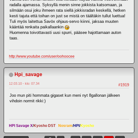
radalla ajamassa. Syksyllä menin sinne jokkista katsomaan, ja
silmään osui joku ihmeen rata siellä jokkisradan keskellä, hetken
kesti tajuta että toihan on just se mistä on täältäkin tullut luettua!
Tuli myös laitettua Savöx ohjaus-servo kiinni, jaksaa muuten
kääntää renkaita paikallaankin
Huomenna toivottavasti uusi spurri, pääsee hajottamaan auton
taas.
http://www.youtube.com/user/oohoocee
Hpi_savage
12.03.10 - klo: 07.34
#1919
Joo mun piti hommata gigaset kun meni nyt 8gallonan jälkeen
vihdoin normit rikki:)
HPI Savage X
/
Kyosho DST
Nosram
/
HPI
/
Kyosho