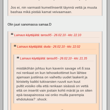
Jos ei, nin varmasti kumet/insertit täynnä vettä ja muuta
bashaa mikä pistää kamat veivaamaan.
Olin juuri sanomassa samaa:D
Lainaus käyttäjältä: tansu95 - 26.02.10 - klo: 22.10
Lainaus käyttäjältä: duda - 26.02.10 - klo: 22.02
Lainaus käyttäjältä: tansu95 - 26.02.10 - klo: 21.35
mistäköhän johtuu kun kaverin savage x4.6:ssa
noi renkaat on kun tehosekottimet kun lähtee
ajamaan justiinsa on vaihettu uudet laakerit ja
kiristetty kaikki tukivarsien ruuvit sun kuut
pultit.voisiko olla että renkaan sisässä on vettä
että on insertit vain jostain kohti märät ja on siten
epä-tasapainossa vai onko muilla parempia
ehdotuksia? :shock: