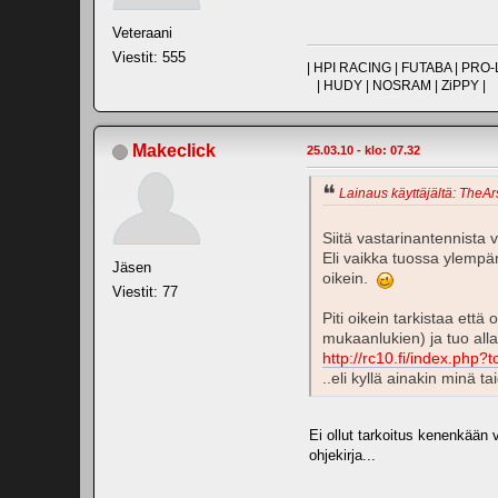
Veteraani
Viestit: 555
| HPI RACING | FUTABA | PR
| HUDY | NOSRAM | ZiPPY |
Makeclick
25.03.10 - klo: 07.32
Lainaus käyttäjältä: TheAr
Siitä vastarinantennista v
Eli vaikka tuossa ylempän
Jäsen
oikein.
Viestit: 77
Piti oikein tarkistaa ett
mukaanlukien) ja tuo alla
http://rc10.fi/index.p
..eli kyllä ainakin minä t
Ei ollut tarkoitus kenenkään 
ohjekirja...