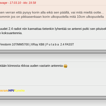
avage - 17.03.10 - klo: 19.58
n verran että pysyy korin alla eikä sen päällä, vai mitä mieltä ootte...
pommin jos on pikkasenkaan korin ulkopuolella mitä 10cm ulkopuolella
uudet 2.4 radiot niin kannattaa tietenkin lyhentää se antenni putki sen pituisek
in koksuantennia.
irestorm 10T/MM5700 | XRay XB8 | F u t a b a 2.4 FASST
yhtään kiinnosta rikkoa uuden vastarin antennia
osram
/
HPI
/
Kyosho