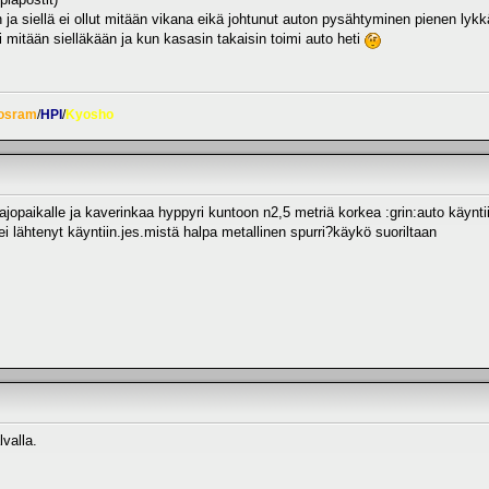
n ja siellä ei ollut mitään vikana eikä johtunut auton pysähtyminen pienen lyk
 Ei mitään sielläkään ja kun kasasin takaisin toimi auto heti
osram
/
HPI
/
Kyosho
 ajopaikalle ja kaverinkaa hyppyri kuntoon n2,5 metriä korkea :grin:auto käynti
 lähtenyt käyntiin.jes.mistä halpa metallinen spurri?käykö suoriltaan
valla.