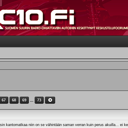
67
68
69
...
73
tasin kantomatkaa niin on se vähintään saman verran kuin perus akuilla... ei ke