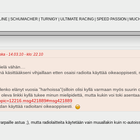
O-LINE | SCHUMACHER | TURNIGY | ULTIMATE RACING | SPEED PASSION | M
ska - 14.03.10 - klo: 22.10
ielä vähän....
ä käsittääkseni vihjaillaan etten osaisi radioita käyttää oikeaoppisest
ä olenko elänyt vuosia "harhoissa"(silloin olisi kyllä varmaan myös suurin
 oleva linkki kyllä tukee minun mielipidettä, mutta kukin voi toki asentaa
hp?topic=12216.msg421889#msg421889
aidan käyttää radioitani oikeaoppisesti.
varpaille astua ;), mutta radiolaitteita käytetään vain muuallakin kuin rc-auto