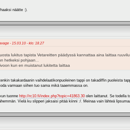
haaksi näätte :).
avage - 15.03.10 - klo: 18.27
uosta lukitus tapista Vetareitten päädyssä kannattaa aina laittaa ruuviluk
un hetkeksi pohjaan...
ivoon kun en muistanut lukitetta laittaa
enkin takakardaanin vaihdelaatikonpuoleinen tappi on takadiffin puoleista tap
i moda varmaan siihen tuo sama mikä taaemmassa on.
 kun tuonne
http://rc10.fi/index.php?topic=41863.30
olen laittanut. Se todella
vähemmän. Vielä ku slipperi jaksaisi pitää kiinni :/. Meinaa vain lähteä lipsuma