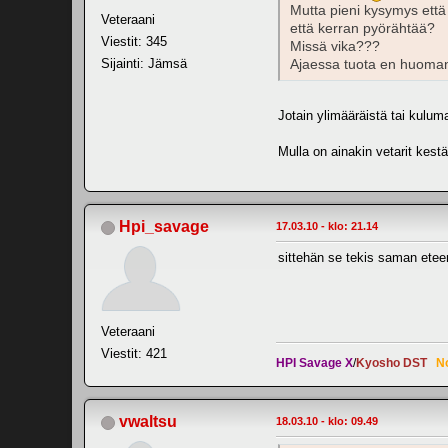
Mutta pieni kysymys että
Veteraani
että kerran pyörähtää?
Viestit: 345
Missä vika???
Sijainti: Jämsä
Ajaessa tuota en huoman
Jotain ylimääräistä tai kuluma
Mulla on ainakin vetarit kestä
Hpi_savage
17.03.10 - klo: 21.14
sittehän se tekis saman eteen
Veteraani
Viestit: 421
HPI Savage X
/
Kyosho DST
N
vwaltsu
18.03.10 - klo: 09.49