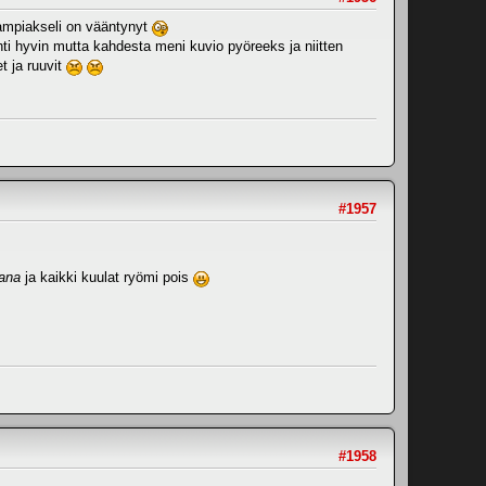
kampiakseli on vääntynyt
ähti hyvin mutta kahdesta meni kuvio pyöreeks ja niitten
t ja ruuvit
#1957
ana
ja kaikki kuulat ryömi pois
#1958