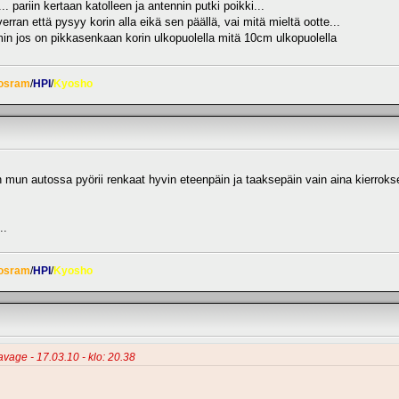
. pariin kertaan katolleen ja antennin putki poikki...
rran että pysyy korin alla eikä sen päällä, vai mitä mieltä ootte...
in jos on pikkasenkaan korin ulkopuolella mitä 10cm ulkopuolella
osram
/
HPI
/
Kyosho
mun autossa pyörii renkaat hyvin eteenpäin ja taaksepäin vain aina kierrokse
..
osram
/
HPI
/
Kyosho
avage - 17.03.10 - klo: 20.38