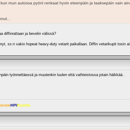
 kun mun autossa pyörii renkaat hyvin eteenpäin ja taaksepäin vain ain
nut...
a diffinrattaan ja bevelin välissä?
nyt, ss:n vakio hopeat heavy-duty vetarit paikallaan. Diffin vetarikupit tosin ai
päin työnnettäessä ja muutenkin luulen että vaihteistossa jotain häikkää..
osram
/
HPI
/
Kyosho