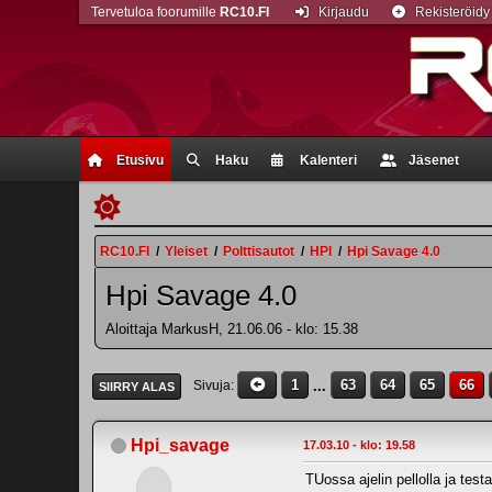
Tervetuloa foorumille
RC10.FI
Kirjaudu
Rekisteröidy
Etusivu
Haku
Kalenteri
Jäsenet
RC10.FI
/
Yleiset
/
Polttisautot
/
HPI
/
Hpi Savage 4.0
Hpi Savage 4.0
Aloittaja MarkusH, 21.06.06 - klo: 15.38
1
...
63
64
65
66
Sivuja
SIIRRY ALAS
Hpi_savage
17.03.10 - klo: 19.58
TUossa ajelin pellolla ja tes