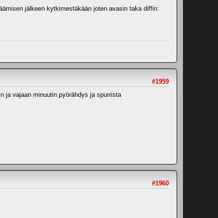
käämisen jälkeen kytkimestäkään joten avasin taka diffin:
#1959
in ja vajaan minuutin pyörähdys ja spurrista
#1960