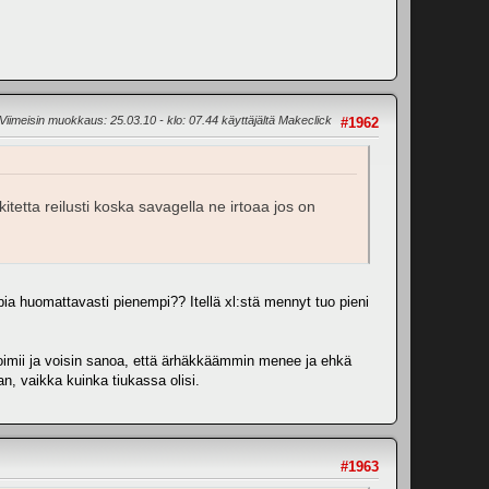
Viimeisin muokkaus
: 25.03.10 - klo: 07.44 käyttäjältä Makeclick
#1962
itetta reilusti koska savagella ne irtoaa jos on
pia huomattavasti pienempi?? Itellä xl:stä mennyt tuo pieni
 toimii ja voisin sanoa, että ärhäkkäämmin menee ja ehkä
an, vaikka kuinka tiukassa olisi.
#1963