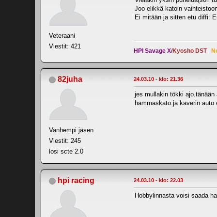
Joo elikkä katoin vaihteistoo
Ei mitään ja sitten etu diffi:
Veteraani
Viestit: 421
HPI Savage X
/
Kyosho DST
N
82juha
24.03.10 - klo: 21.36
jes mullakin tökki ajo.tänään
hammaskato.ja kaverin auto ei
Vanhempi jäsen
Viestit: 245
losi scte 2.0
hpi racing
24.03.10 - klo: 22.03
Hobbylinnasta voisi saada hal