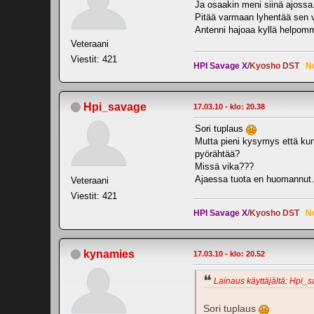
Ja osaakin meni siinä ajossa..
Pitää varmaan lyhentää sen ve
Antenni hajoaa kyllä helpomm
Veteraani
Viestit: 421
HPI Savage X
/
Kyosho DST
N
Hpi_savage
17.03.10 - klo: 20.38
Sori tuplaus
Mutta pieni kysymys että kun 
pyörähtää?
Missä vika???
Ajaessa tuota en huomannut.
Veteraani
Viestit: 421
HPI Savage X
/
Kyosho DST
N
kynamies
17.03.10 - klo: 20.52
Lainaus käyttäjältä: Hpi_s
Sori tuplaus