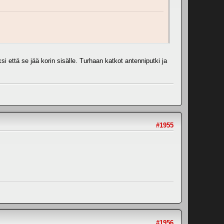
si että se jää korin sisälle. Turhaan katkot antenniputki ja
#1955
#1956