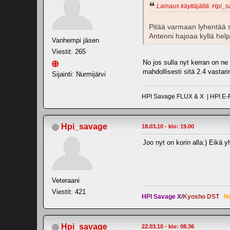
Lainaus käyttäjältä: Hpi_s
Pitää varmaan lyhentää se
Antenni hajoaa kyllä hel
Vanhempi jäsen
Viestit: 265
No jos sulla nyt kerran on ne 
mahdollisesti sitä 2.4 vastar
Sijainti: Nurmijärvi
HPI Savage FLUX & X | HPI E-F
Hpi_savage
18.03.10 - klo: 19.00
Joo nyt on korin alla:) Eikä 
Veteraani
Viestit: 421
HPI Savage X
/
Kyosho DST
N
Hpi_savage
22.03.10 - klo: 08.36