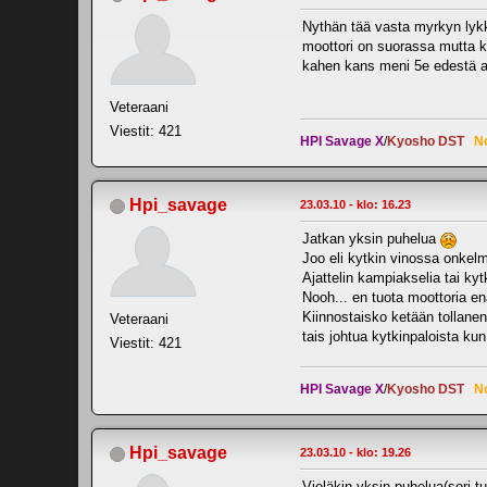
Nythän tää vasta myrkyn lykk
moottori on suorassa mutta ky
kahen kans meni 5e edestä av
Veteraani
Viestit: 421
HPI Savage X
/
Kyosho DST
N
Hpi_savage
23.03.10 - klo: 16.23
Jatkan yksin puhelua
Joo eli kytkin vinossa onkelm
Ajattelin kampiakselia tai k
Nooh... en tuota moottoria en
Kiinnostaisko ketään tollane
Veteraani
tais johtua kytkinpaloista ku
Viestit: 421
HPI Savage X
/
Kyosho DST
N
Hpi_savage
23.03.10 - klo: 19.26
Vieläkin yksin puhelua(sori tu