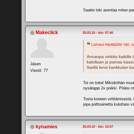
Saatte toki asentaa miten par
Makeclick
25.03.10 - klo: 07.40
Lainaus käyttäjältä: Hpi_s
Annanpa vinkiks kaikille t
katollaan ja painaa kaas
Jäsen
Itsellä lensi kankkulan ka
Viestit: 77
Toi on totta! Miksiköhän muut
nysätappi 2x poikki. Pitäis
Tosta koneen virittämisestä,
jopa polttoainetta kuluttaisi 
kynamies
25.03.10 - klo: 10.57