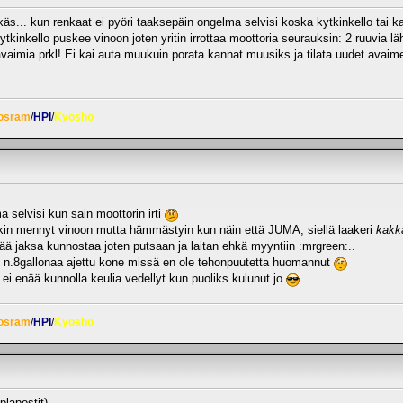
äs... kun renkaat ei pyöri taaksepäin ongelma selvisi koska kytkinkello tai 
tkinkello puskee vinoon joten yritin irrottaa moottoria seurauksin: 2 ruuvia l
aimia prkl! Ei kai auta muukuin porata kannat muusiks ja tilata uudet avaime
osram
/
HPI
/
Kyosho
a selvisi kun sain moottorin irti
ytkin mennyt vinoon mutta hämmästyin kun näin että JUMA, siellä laakeri
kakk
ää jaksa kunnostaa joten putsaan ja laitan ehkä myyntiin :mrgreen:..
n n.8gallonaa ajettu kone missä en ole tehonpuutetta huomannut
n ei enää kunnolla keulia vedellyt kun puoliks kulunut jo
osram
/
HPI
/
Kyosho
plapostit)