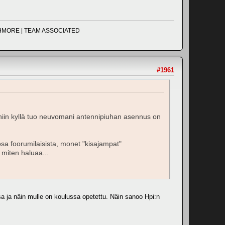
UCHMORE | TEAM ASSOCIATED
#1961
i, niin kyllä tuo neuvomani antennipiuhan asennus on
 osa foorumilaisista, monet "kisajampat"
 miten haluaa...
issa ja näin mulle on koulussa opetettu. Näin sanoo Hpi:n