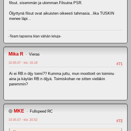
filsut..sisemmän ja ulomman.Filsuina PSR.
Öljyttynä filsut ovat aikuisten oikeesti tahmasia...lika TUSKIN
menee läpi...
-Team lapsena liian vähän leluja-
Mika R
Vieras
10.05.07 - klo: 16.18
#71
Ai ei RB:n öljy toimi?? Kumma juttu, mun moottorit on toiminu
aina ja käytän RB:n öljyä. Toimiskohan ne sitten vieläkin
paremmin?
MKE
Fullspeed RC
10.05.07 - klo: 20.52
#72