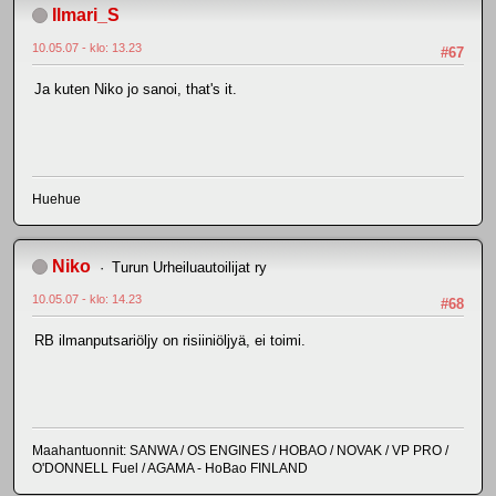
Ilmari_S
10.05.07 - klo: 13.23
#67
Ja kuten Niko jo sanoi, that's it.
Huehue
Niko
Turun Urheiluautoilijat ry
10.05.07 - klo: 14.23
#68
RB ilmanputsariöljy on risiiniöljyä, ei toimi.
Maahantuonnit: SANWA / OS ENGINES / HOBAO / NOVAK / VP PRO /
O'DONNELL Fuel / AGAMA - HoBao FINLAND