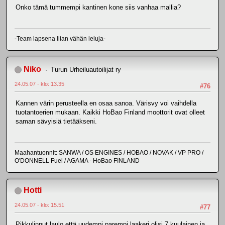
Onko tämä tummempi kantinen kone siis vanhaa mallia?
-Team lapsena liian vähän leluja-
Niko
Turun Urheiluautoilijat ry
24.05.07 - klo: 13.35
#76
Kannen värin perusteella en osaa sanoa. Värisvy voi vaihdella
tuotantoerien mukaan. Kaikki HoBao Finland moottorit ovat olleet
saman sävyisiä tietääkseni.
Maahantuonnit: SANWA / OS ENGINES / HOBAO / NOVAK / VP PRO /
O'DONNELL Fuel / AGAMA - HoBao FINLAND
Hotti
24.05.07 - klo: 15.51
#77
Pikkulinnut laulo että uudempi,parempi laakeri olisi 7 kuulainen ja