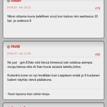
blaah
24.05.07 - klo: 16.22
#79
Nikon ottamia kuvia (edellinen sivu) kun katsoo niin wanhassa 10
kpl, ja uudessa 9.
Hotti
24.05.07 - klo: 17.08
#80
No just :grin:Eihän sitä töissä kiireessä tule selattua aiempia
sivuja,hienoa että oli ihan kuvat asiasta laitettu,kiitos.
Kuitenkin,kone on nyt levällään kuin Leppäsen eväät ja 9 kuulanen
luakeri näyttäs olevä päälakuna.
-Team lapsena liian vähän leluja-