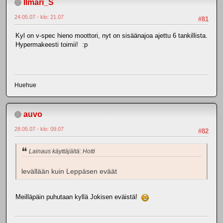
Ilmari_S
24.05.07 - klo: 21.07
#81
Kyl on v-spec hieno moottori, nyt on sisäänajoa ajettu 6 tankillista.
Hypermakeesti toimii! :p
Huehue
auvo
28.05.07 - klo: 09.07
#82
Lainaus käyttäjältä: Hotti
levällään kuin Leppäsen eväät
Meilläpäin puhutaan kyllä Jokisen eväistä!