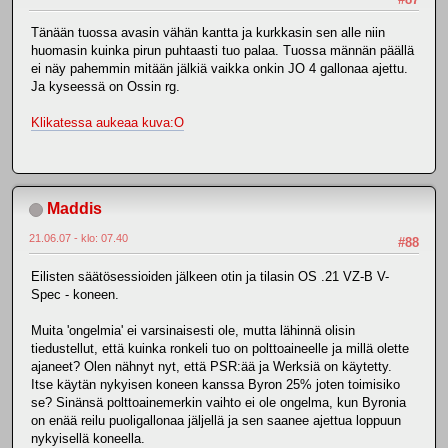
Tänään tuossa avasin vähän kantta ja kurkkasin sen alle niin
huomasin kuinka pirun puhtaasti tuo palaa. Tuossa männän päällä
ei näy pahemmin mitään jälkiä vaikka onkin JO 4 gallonaa ajettu.
Ja kyseessä on Ossin rg.
Klikatessa aukeaa kuva:O
Maddis
21.06.07 - klo: 07.40
#88
Eilisten säätösessioiden jälkeen otin ja tilasin OS .21 VZ-B V-
Spec - koneen.
Muita 'ongelmia' ei varsinaisesti ole, mutta lähinnä olisin
tiedustellut, että kuinka ronkeli tuo on polttoaineelle ja millä olette
ajaneet? Olen nähnyt nyt, että PSR:ää ja Werksiä on käytetty.
Itse käytän nykyisen koneen kanssa Byron 25% joten toimisiko
se? Sinänsä polttoainemerkin vaihto ei ole ongelma, kun Byronia
on enää reilu puoligallonaa jäljellä ja sen saanee ajettua loppuun
nykyisellä koneella.