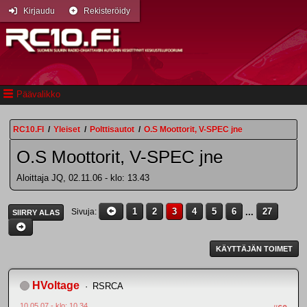
Kirjaudu
Rekisteröidy
Päävalikko
RC10.FI
/
Yleiset
/
Polttisautot
/
O.S Moottorit, V-SPEC jne
O.S Moottorit, V-SPEC jne
Aloittaja JQ, 02.11.06 - klo: 13.43
1
2
3
4
5
6
...
27
Sivuja
SIIRRY ALAS
KÄYTTÄJÄN TOIMET
HVoltage
RSRCA
10.05.07 - klo: 10.34