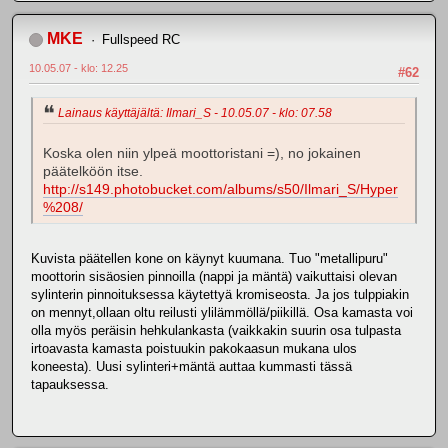
MKE
Fullspeed RC
10.05.07 - klo: 12.25
#62
Lainaus käyttäjältä: Ilmari_S - 10.05.07 - klo: 07.58
Koska olen niin ylpeä moottoristani =), no jokainen
päätelköön itse.
http://s149.photobucket.com/albums/s50/Ilmari_S/Hyper
%208/
Kuvista päätellen kone on käynyt kuumana. Tuo "metallipuru"
moottorin sisäosien pinnoilla (nappi ja mäntä) vaikuttaisi olevan
sylinterin pinnoituksessa käytettyä kromiseosta. Ja jos tulppiakin
on mennyt,ollaan oltu reilusti ylilämmöllä/piikillä. Osa kamasta voi
olla myös peräisin hehkulankasta (vaikkakin suurin osa tulpasta
irtoavasta kamasta poistuukin pakokaasun mukana ulos
koneesta). Uusi sylinteri+mäntä auttaa kummasti tässä
tapauksessa.