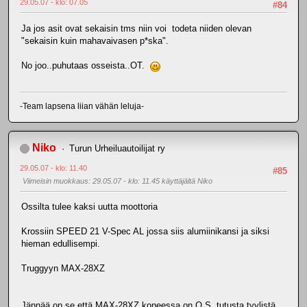
29.05.07 - klo: 07.05
#84
Ja jos asit ovat sekaisin tms niin voi todeta niiden olevan
"sekaisin kuin mahavaivasen p*ska".
No joo..puhutaas osseista..OT.
-Team lapsena liian vähän leluja-
Niko
Turun Urheiluautoilijat ry
29.05.07 - klo: 11.40
#85
Viimeisin muokkaus
: 29.05.07 - klo: 11.45 käyttäjältä Niko
Ossilta tulee kaksi uutta moottoria
Krossiin SPEED 21 V-Spec AL jossa siis alumiinikansi ja siksi
hieman edullisempi.
Truggyyn MAX-28XZ
Jännää on se että MAX-28XZ koneessa on O.S. tutusta tyylistä