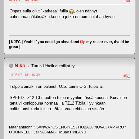
#60
Onpas sulla ollut "karkeaa" fuilia
, olen nähnyt
pahemmannäköisiäkin koneita jotka on toiminut ihan hyvin...
| KJFC | Yeah! If you could go ahead and
flip
my rc car over, that'd be
great |
Niko
Turun Urheiluautoilijat ry
10.05.07 - klo: 10.39
#61
Tulppia ainakin on palanut. O.S. toimii O.S. tulpalla.
SPEED TZ12 T3 moottori tulee myyntiin tässä kuussa. Kurvailen
tänä viikonloppuna normaalilla TZ12 T3:lla Hyvinkään
polttisturistikarkeloissa. Pitäis vaan ehtii ajaa sisään.
Maahantuonnit: SANWA / OS ENGINES / HOBAO / NOVAK / VP PRO /
O'DONNELL Fuel / AGAMA - HoBao FINLAND