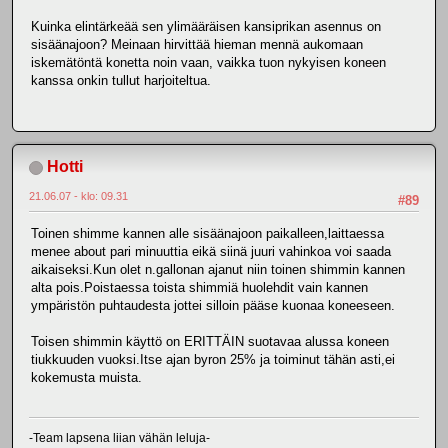
Kuinka elintärkeää sen ylimääräisen kansiprikan asennus on
sisäänajoon? Meinaan hirvittää hieman mennä aukomaan
iskemätöntä konetta noin vaan, vaikka tuon nykyisen koneen
kanssa onkin tullut harjoiteltua.
Hotti
21.06.07 - klo: 09.31
#89
Toinen shimme kannen alle sisäänajoon paikalleen,laittaessa
menee about pari minuuttia eikä siinä juuri vahinkoa voi saada
aikaiseksi.Kun olet n.gallonan ajanut niin toinen shimmin kannen
alta pois.Poistaessa toista shimmiä huolehdit vain kannen
ympäristön puhtaudesta jottei silloin pääse kuonaa koneeseen.
Toisen shimmin käyttö on ERITTÄIN suotavaa alussa koneen
tiukkuuden vuoksi.Itse ajan byron 25% ja toiminut tähän asti,ei
kokemusta muista.
-Team lapsena liian vähän leluja-