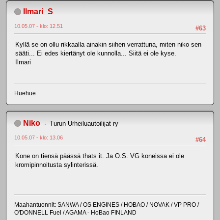
Ilmari_S
10.05.07 - klo: 12.51
#63
Kyllä se on ollu rikkaalla ainakin siihen verrattuna, miten niko sen
sääti... Ei edes kiertänyt ole kunnolla... Siitä ei ole kyse.
Ilmari
Huehue
Niko
Turun Urheiluautoilijat ry
10.05.07 - klo: 13.06
#64
Kone on tiensä päässä thats it. Ja O.S. VG koneissa ei ole
kromipinnoitusta sylinterissä.
Maahantuonnit: SANWA / OS ENGINES / HOBAO / NOVAK / VP PRO /
O'DONNELL Fuel / AGAMA - HoBao FINLAND