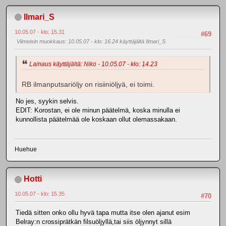
Ilmari_S
10.05.07 - klo: 15.31
#69
Viimeisin muokkaus
: 10.05.07 - klo: 16.24 käyttäjältä Ilmari_S
Lainaus käyttäjältä: Niko - 10.05.07 - klo: 14.23
RB ilmanputsariöljy on risiiniöljyä, ei toimi.
No jes, syykin selvis.
EDIT: Korostan, ei ole minun päätelmä, koska minulla ei
kunnollista päätelmää ole koskaan ollut olemassakaan.
Huehue
Hotti
10.05.07 - klo: 15.35
#70
Tiedä sitten onko ollu hyvä tapa mutta itse olen ajanut esim
Belray:n crossiprätkän filsuöljyllä,tai siis öljynnyt sillä