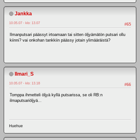
Jankka
10.05.07 - klo: 13.07
#65
Ilmanputsari päässyt irtoamaan tai sitten öljyämätön putsari ollu
kiinni? vai onkohan tankkiin päässy jotain ylimääräistä?
Ilmari_S
10.05.07 - klo: 13.18
#66
Tomppa ihmetteli öljyä kyllä putsarissa, se oli RB:n
ilmaputsariöljyä...
Huehue