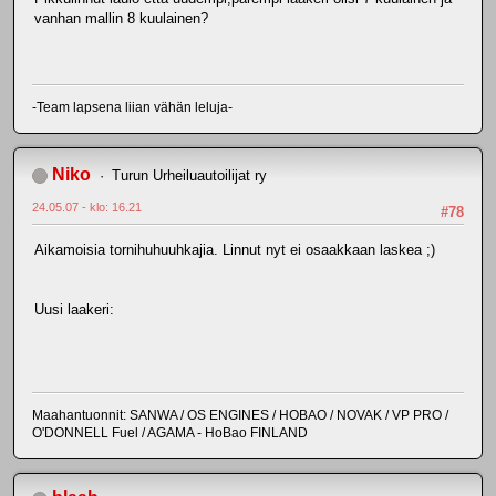
vanhan mallin 8 kuulainen?
-Team lapsena liian vähän leluja-
Niko
Turun Urheiluautoilijat ry
24.05.07 - klo: 16.21
#78
Aikamoisia tornihuhuuhkajia. Linnut nyt ei osaakkaan laskea ;)
Uusi laakeri:
Maahantuonnit: SANWA / OS ENGINES / HOBAO / NOVAK / VP PRO /
O'DONNELL Fuel / AGAMA - HoBao FINLAND