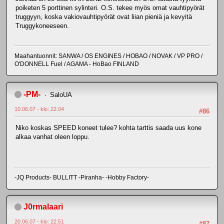
poiketen 5 porttinen sylinteri. O.S. tekee myös omat vauhtipyörät
truggyyn, koska vakiovauhtipyörät ovat liian pieniä ja kevyitä
Truggykoneeseen.
Maahantuonnit: SANWA / OS ENGINES / HOBAO / NOVAK / VP PRO /
O'DONNELL Fuel / AGAMA - HoBao FINLAND
-PM-
SaloUA
10.06.07 - klo: 22.04
#86
Niko koskas SPEED koneet tulee? kohta tarttis saada uus kone
alkaa vanhat oleen loppu.
-JQ Products- BULLITT -Piranha- -Hobby Factory-
J0rmalaari
20.06.07 - klo: 22.51
#87