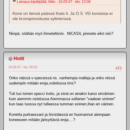
Lainaus käyttäjältä: Niko - 10.05.07 - klo: 13.06
Kone on tiensä päässä thats it. Ja O.S. VG koneissa ei
ole kromipinnoitusta sylinterissä.
Niinpä, sitähän myö ihmeteltiinni.. NICASIL pinnoite eikö niin?
Hotti
24.05.07 - klo: 08.50
#73
Onko näissä v-speceissä ns. vanhempia malleja ja onko niissä
uudempiin mitään eroja,voitelussa tms?
Tuli tuo toinen specci kotio, ja siinä on ainakin kansi erivärinen
kuin aiemmin ostetussa.Aiemmassa sellanen "vaalean sininen"
kun taas tuossa nyt tulleessa tumman sininen,ihan eri värinen.
Konetta purkaessani ja tiivistäessä en huomannut aiempaan
koneeseen mitään järisyttäviä eroja....?