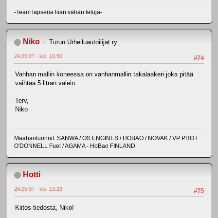
-Team lapsena liian vähän leluja-
Niko
Turun Urheiluautoilijat ry
24.05.07 - klo: 10.50
#74
Vanhan mallin koneessa on vanhanmallin takalaakeri joka pitää
vaihtaa 5 litran välein.
Terv,
Niko
Maahantuonnit: SANWA / OS ENGINES / HOBAO / NOVAK / VP PRO /
O'DONNELL Fuel / AGAMA - HoBao FINLAND
Hotti
24.05.07 - klo: 13.29
#75
Kiitos tiedosta, Niko!