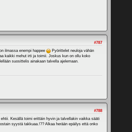
#787
lä on ilmassa enempi happee
Pyörittelet neuloja vähän
a kaikki mehut irti ja toimii. Joskus kun on ollu koko
ellään suosittelis ainakaan talvella ajelemaan.
#788
htii. Kesällä toimi erittäin hyvin ja talvellakin vaikka sääti
jostain syystä takkuaa.!?? Alkaa herään epäilys että onko