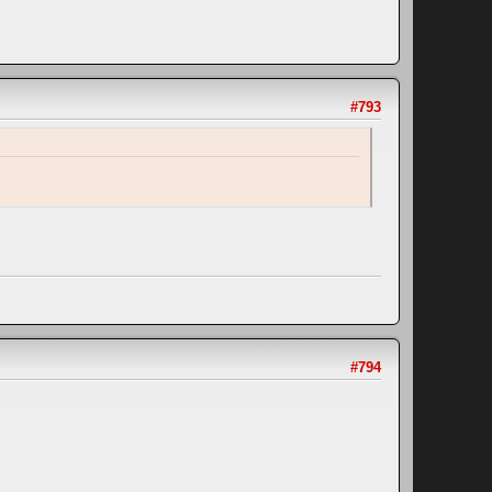
#793
#794