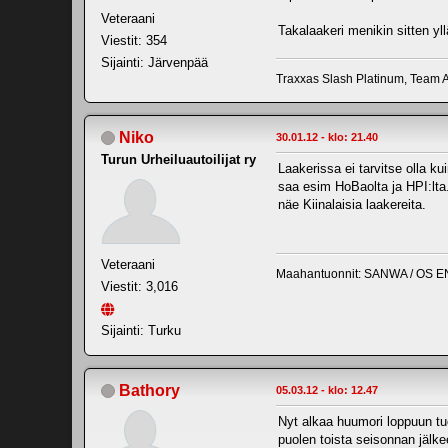
Veteraani
Takalaakeri menikin sitten yl
Viestit: 354
Sijainti: Järvenpää
Traxxas Slash Platinum, Team A
Niko
30.01.12 - klo: 21.40
Turun Urheiluautoilijat ry
Laakerissa ei tarvitse olla ku
saa esim HoBaolta ja HPI:lta.
näe Kiinalaisia laakereita.
Veteraani
Maahantuonnit: SANWA / OS E
Viestit: 3,016
Sijainti: Turku
Bathory
05.03.12 - klo: 12.47
Nyt alkaa huumori loppuun tuo
puolen toista seisonnan jälkee