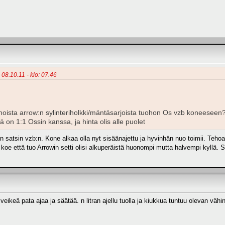
- 08.10.11 - klo: 07.46
a noista arrow:n sylinteriholkki/mäntäsarjoista tuohon Os vzb koneeseen
tä on 1:1 Ossin kanssa, ja hinta olis alle puolet
 satsin vzb:n. Kone alkaa olla nyt sisäänajettu ja hyvinhän nuo toimii. Tehoa on
e että tuo Arrowin setti olisi alkuperäistä huonompi mutta halvempi kyllä. S
eikeä pata ajaa ja säätää. n litran ajellu tuolla ja kiukkua tuntuu olevan vähint