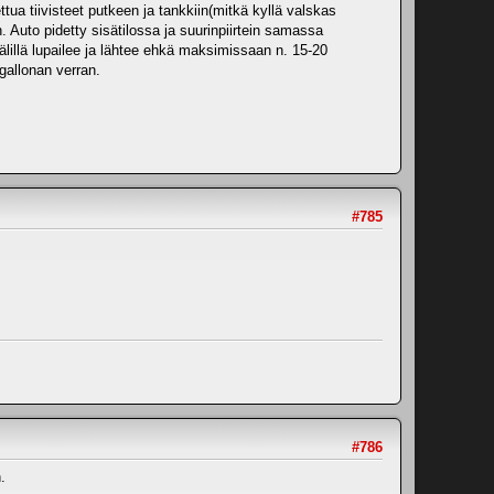
ttua tiivisteet putkeen ja tankkiin(mitkä kyllä valskas
n. Auto pidetty sisätilossa ja suurinpiirtein samassa
älillä lupailee ja lähtee ehkä maksimissaan n. 15-20
 gallonan verran.
#785
#786
.