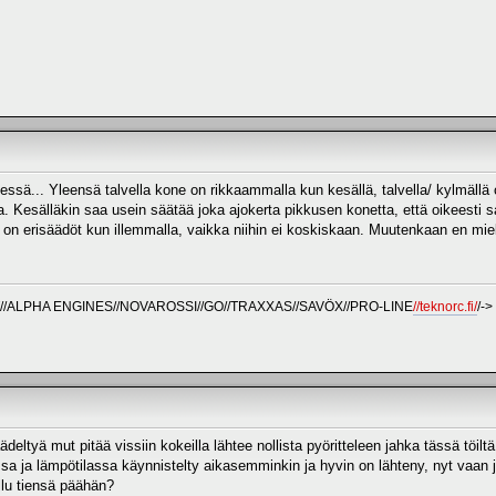
elessä... Yleensä talvella kone on rikkaammalla kun kesällä, talvella/ kylmäl
ja. Kesälläkin saa usein säätää joka ajokerta pikkusen konetta, että oikeesti sa
lä on erisäädöt kun illemmalla, vaikka niihin ei koskiskaan. Muutenkaan en miel
T//ALPHA ENGINES//NOVAROSSI//GO//TRAXXAS//SAVÖX//PRO-LINE
//teknorc.fi/
/->
eltyä mut pitää vissiin kokeilla lähtee nollista pyöritteleen jahka tässä töiltä e
sa ja lämpötilassa käynnistelty aikasemminkin ja hyvin on lähteny, nyt vaan 
ullu tiensä päähän?