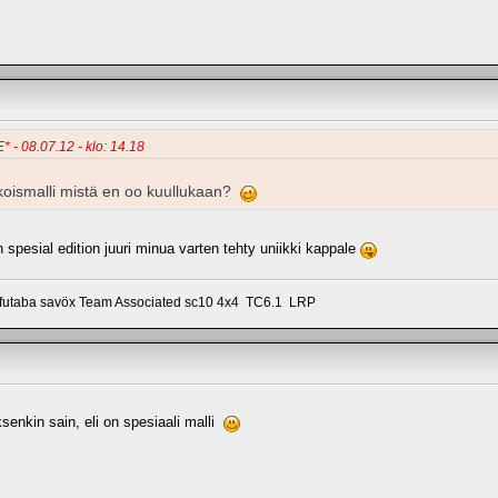
* - 08.07.12 - klo: 14.18
koismalli mistä en oo kuullukaan?
spesial edition juuri minua varten tehty uniikki kappale
 futaba savöx Team Associated sc10 4x4 TC6.1 LRP
senkin sain, eli on spesiaali malli