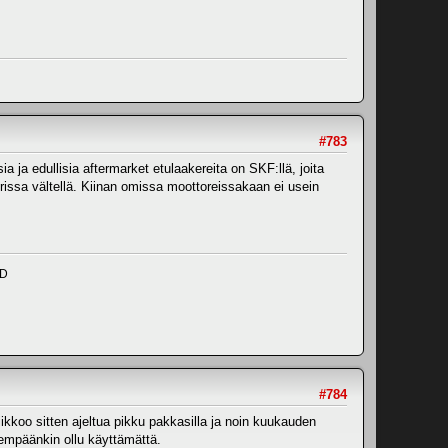
#783
ia ja edullisia aftermarket etulaakereita on SKF:llä, joita
rissa vältellä. Kiinan omissa moottoreissakaan ei usein
ND
#784
ikkoo sitten ajeltua pikku pakkasilla ja noin kuukauden
itempäänkin ollu käyttämättä.