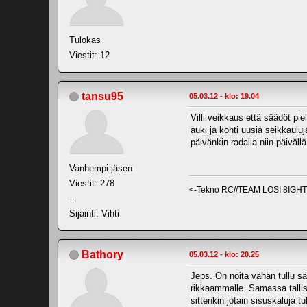
Tulokas
Viestit: 12
tansu95
05.03.12 - klo: 19.04
Villi veikkaus että säädöt pi
auki ja kohti uusia seikkaulu
päivänkin radalla niin päiväl
Vanhempi jäsen
Viestit: 278
<-Tekno RC//TEAM LOSI 8IGH
...
Sijainti: Vihti
Bathory
05.03.12 - klo: 20.25
Jeps. On noita vähän tullu sääd
rikkaammalle. Samassa tallis
sittenkin jotain sisuskaluja t