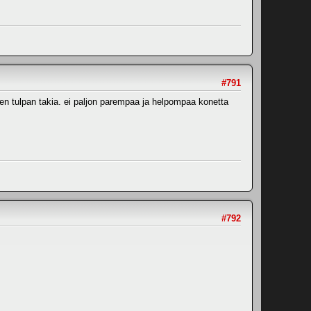
#791
en tulpan takia. ei paljon parempaa ja helpompaa konetta
#792