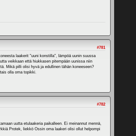
#781
koneesta laakerit "uuni konstilla", lämpöä uunin suussa
 Mutta veikkaan että hiukkasen pitempään uunissa niin
ä. Mikä pilli olisi hyvä ja edullinen tähän koneeseen?
ais olla oma topikki.
#782
ittamaan uutta etulaakeria paikalleen. Ei meinannut mennä,
kkiä Protek, liekkö Ossin oma laakeri olisi ollut helpompi