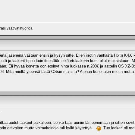
räsi vaativat huoltoa
ena jäsenenä vastaan ensin ja kysyn sitte. Eilen irrotin vanhasta Hpi:n K4.6 
utti ja laakerit tippu kuin itsestään eikä etulaakerin kumi ollut moksiskaan.
mään. Eli hyvää konetta oon etsinyt hinta luokassa n.200€ ja aattelin OS XZ-B:t
. Mitä mieltä yleensä tästä OSsin mallista? Alphan koneitakin mietin mutta t
..
laittaa uudet laakerit paikalleen. Lohko taas uuniin lämpenemään ja sitten sov
a otin erävoiton mutta voimakeinoja tuli kyllä käytettyä.
Tuo laakeri oli mer