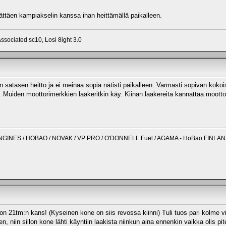
lättäen kampiakselin kanssa ihan heittämällä paikalleen.
ssociated sc10, Losi 8ight 3.0
in satasen heitto ja ei meinaa sopia nätisti paikalleen. Varmasti sopivan kokois
 Muiden moottorimerkkien laakeritkin käy. Kiinan laakereita kannattaa mootto
NGINES / HOBAO / NOVAK / VP PRO / O'DONNELL Fuel / AGAMA - HoBao FINLA
n 21tm:n kans! (Kyseinen kone on siis revossa kiinni) Tuli tuos pari kolme vi
n, niin sillon kone lähti käyntiin laakista niinkun aina ennenkin vaikka olis p