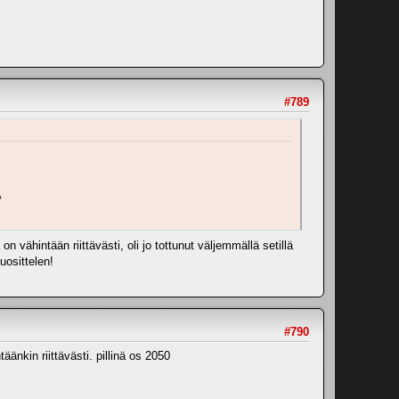
#789
?
 vähintään riittävästi, oli jo tottunut väljemmällä setillä
uosittelen!
#790
äänkin riittävästi. pillinä os 2050