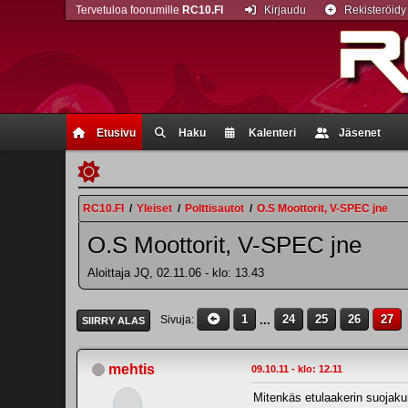
Tervetuloa foorumille
RC10.FI
Kirjaudu
Rekisteröidy
Etusivu
Haku
Kalenteri
Jäsenet
RC10.FI
/
Yleiset
/
Polttisautot
/
O.S Moottorit, V-SPEC jne
O.S Moottorit, V-SPEC jne
Aloittaja JQ, 02.11.06 - klo: 13.43
1
...
24
25
26
27
Sivuja
SIIRRY ALAS
mehtis
09.10.11 - klo: 12.11
Mitenkäs etulaakerin suojakum