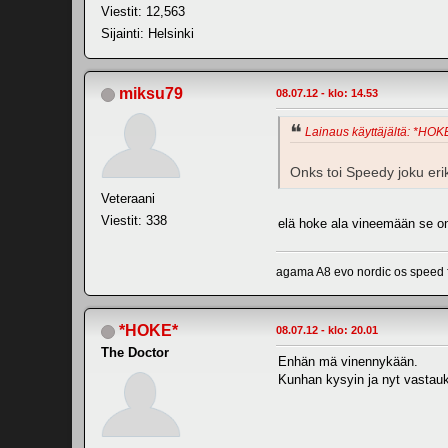
Viestit: 12,563
Sijainti: Helsinki
miksu79
08.07.12 - klo: 14.53
Lainaus käyttäjältä: *HOKE
Onks toi Speedy joku eri
Veteraani
Viestit: 338
elä hoke ala vineemään se on 
agama A8 evo nordic os speed
*HOKE*
08.07.12 - klo: 20.01
The Doctor
Enhän mä vinennykään.
Kunhan kysyin ja nyt vastauk