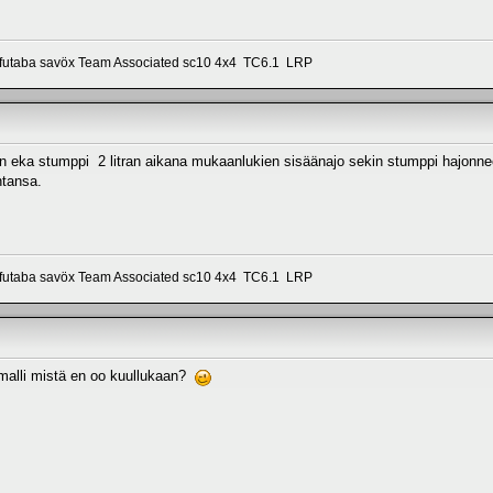
 futaba savöx Team Associated sc10 4x4 TC6.1 LRP
en eka stumppi 2 litran aikana mukaanlukien sisäänajo sekin stumppi hajonne
ntansa.
 futaba savöx Team Associated sc10 4x4 TC6.1 LRP
smalli mistä en oo kuullukaan?