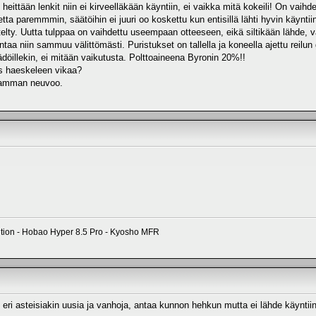
heittään lenkit niin ei kirveelläkään käyntiin, ei vaikka mitä kokeili! On vaihde
netta paremmmin, säätöihin ei juuri oo koskettu kun entisillä lähti hyvin käyntii
telty. Uutta tulppaa on vaihdettu useempaan otteeseen, eikä siltikään lähde, v
taa niin sammuu välittömästi. Puristukset on tallella ja koneella ajettu reilun
ädöillekin, ei mitään vaikutusta. Polttoaineena Byronin 20%!!
ks haeskeleen vikaa?
saamman neuvoo.
ition - Hobao Hyper 8.5 Pro - Kyosho MFR
 eri asteisiakin uusia ja vanhoja, antaa kunnon hehkun mutta ei lähde käyntiin