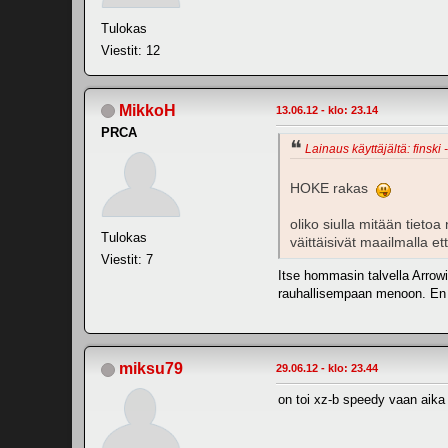
Tulokas
Viestit: 12
MikkoH
13.06.12 - klo: 23.14
PRCA
Lainaus käyttäjältä: finski 
HOKE rakas
oliko siulla mitään tieto
Tulokas
väittäisivät maailmalla et
Viestit: 7
Itse hommasin talvella Arrowin
rauhallisempaan menoon. En ko
miksu79
29.06.12 - klo: 23.44
on toi xz-b speedy vaan aika v