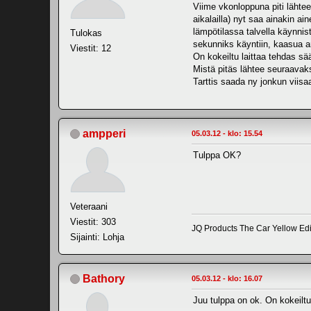
Viime vkonloppuna piti lähtee 
aikalailla) nyt saa ainakin ai
lämpötilassa talvella käynnis
Tulokas
sekunniks käyntiin, kaasua an
Viestit: 12
On kokeiltu laittaa tehdas sä
Mistä pitäs lähtee seuraava
Tarttis saada ny jonkun vii
ampperi
05.03.12 - klo: 15.54
Tulppa OK?
Veteraani
Viestit: 303
JQ Products The Car Yellow Ed
Sijainti: Lohja
Bathory
05.03.12 - klo: 16.07
Juu tulppa on ok. On kokeiltu