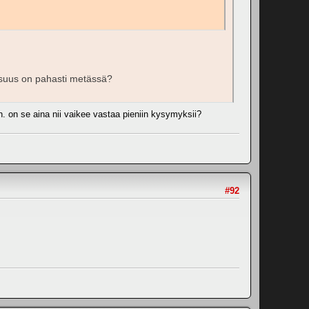
eisuus on pahasti metässä?
an. on se aina nii vaikee vastaa pieniin kysymyksii?
#92