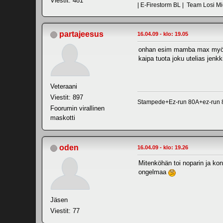
Viestit: 481
| E-Firestorm BL | Team Losi Mic
partajeesus
16.04.09 - klo: 19.05
onhan esim mamba max myös sp
kaipa tuota joku utelias jenkk
Veteraani
Viestit: 897
Stampede+Ez-run 80A+ez-run 8.
Foorumin virallinen
maskotti
oden
16.04.09 - klo: 19.26
Mitenköhän toi noparin ja kon
ongelmaa
Jäsen
Viestit: 77