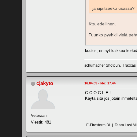
ja sijaitseeko usassa?
Kts. edellinen.
Tuunko pyyhkii vielä peh
kuules, en nyt kaikkea kerkeä
schumacher Shotgun, Traxxas 
cjakyto
16.04.09 - klo: 17.44
G O O G L E !
Käytä sitä jos jotain ihmetelt
Veteraani
Viestit: 481
| E-Firestorm BL | Team Losi Mic