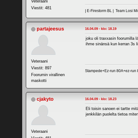
Veteraani
Viestit: 481
| E-Firestorm BL | Team Losi Mic
partajeesus
16.04.09 - klo: 18.19
joku oli traxxasin foorumilla 
ihme sinänsä kun kerran 3s li
Veteraani
Viestit: 897
Stampede+Ez-run 80A+ez-run 8.
Foorumin virallinen
maskotti
cjakyto
16.04.09 - klo: 18.23
Eli toisin sanoen ei tartte mi
jenkkilän puolelta tietoa mite
Veteraani