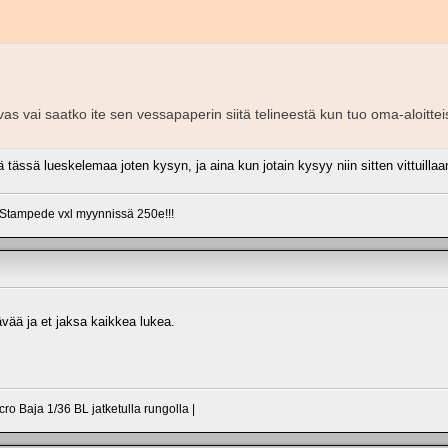
vas vai saatko ite sen vessapaperin siitä telineestä kun tuo oma-aloitt
 tässä lueskelemaa joten kysyn, ja aina kun jotain kysyy niin sitten vittuilla
Stampede vxl myynnissä 250e!!!
ävää ja et jaksa kaikkea lukea.
ro Baja 1/36 BL jatketulla rungolla |