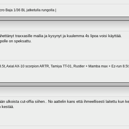
ro Baja 1/36 BL jatketulla rungolla |
lähettänyt traxxasille mailia ja kysynyt ja kuulemma 4s lipoa voisi käyttää.
polle on speksattu.
5t, Axial AX-10 scorpion ARTR, Tamiya TT-01, Rustler + Mamba max + Ez-run 8.5t
tään ulkoista cut-offia siihen.. No aattelin kans että ihmeellisesti laitettu ku
n kestää.