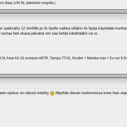
ro Baja 1/36 BL jatketulla rungolla |
eksattu 12 nimhille ja 3s lipolle vaikka silläkin 4s lipoja käytetään kunhan
i testaa heti ekana päivänä niin saa tietää kärähtääkö vai ei.
5t, Axial AX-10 scorpion ARTR, Tamiya TT-01, Rustler + Mamba max + Ez-run 8.5t
een sijoitus on näissä mietitty
Näyttää olevan molemmissa kone ihan noparis