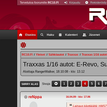
Tervetuloa foorumille
RC10.FI
Kirjaudu
Rekisteröidy
Etusivu
Haku
Kalenteri
Jäsenet
RC10.FI
/
Yleiset
/
Sähköautot
/
Traxxas
/
Traxxas 1/16 autot
Traxxas 1/16 autot: E-Revo, Su
Aloittaja RangerWalker, 18.10.08 - klo: 13.12
1
2
3
4
5
6
7
Sivuja
SIIRRY ALAS
reNppa
16.04.09 - klo: 17.06
Lainaus käyttäjältä: HMS77