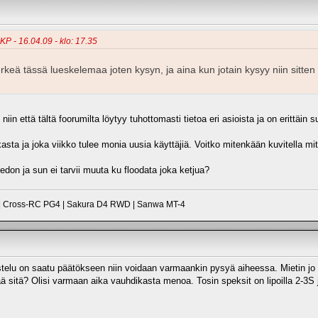
KP - 16.04.09 - klo: 17.35
keä tässä lueskelemaa joten kysyn, ja aina kun jotain kysyy niin sitten v
in että tältä foorumilta löytyy tuhottomasti tietoa eri asioista ja on eritt
lkasta ja joka viikko tulee monia uusia käyttäjiä. Voitko mitenkään kuvitella mit
iedon ja sun ei tarvii muuta ku floodata joka ketjua?
 | Cross-RC PG4 | Sakura D4 RWD | Sanwa MT-4
elu on saatu päätökseen niin voidaan varmaankin pysyä aiheessa. Mietin jo to
ä sitä? Olisi varmaan aika vauhdikasta menoa. Tosin speksit on lipoilla 2-3S