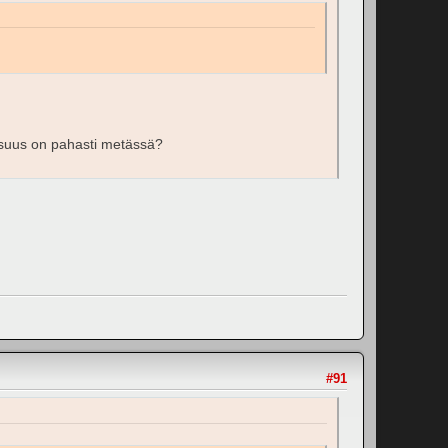
eisuus on pahasti metässä?
#91