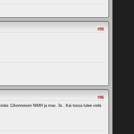
#95
#96
n kestäis 12kennoisen NIMH ja max. 3s.. Kai tossa tulee vielä