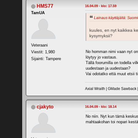
HMS77
16.04.09 - klo: 17.59
TamUA
Lainaus käyttäjältä: Suomi
kuules, en nyt kaikkea ker
kysymyksii?
Veteraani
No homman nimi vaan nyt on ni
Viestit: 1,980
löytyy jo vastaus.
Sijainti: Tampere
Tällä foorumilla on todella vi
uudestaan ja uudestaan?
Vai odotatko että muut etsii t
Axial Wraith | GMade Sawback
cjakyto
16.04.09 - klo: 18.14
No niin. Nyt kun tämä keskust
mahtaakohan toi nopari kestä