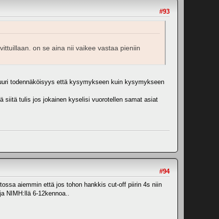
#93
ittuillaan. on se aina nii vaikee vastaa pieniin
äin suuri todennäköisyys että kysymykseen kuin kysymykseen
ä siitä tulis jos jokainen kyselisi vuorotellen samat asiat
#94
ssa aiemmin että jos tohon hankkis cut-off piirin 4s niin
 ja NIMH:llä 6-12kennoa..