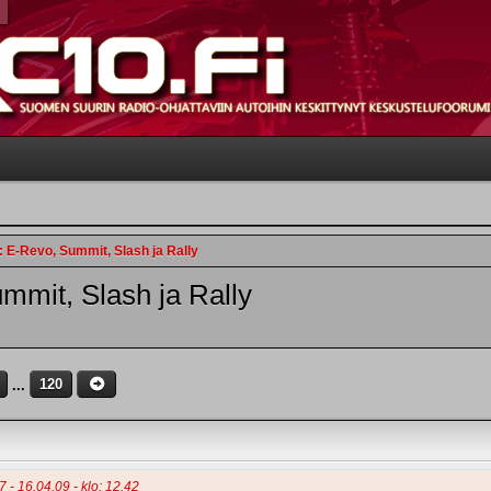
: E-Revo, Summit, Slash ja Rally
mmit, Slash ja Rally
...
120
 - 16.04.09 - klo: 12.42