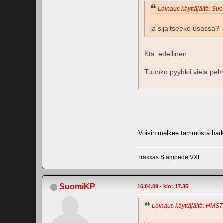
Lainaus käyttäjältä: Suo
ja sijaitseeko usassa?
Kts. edellinen.
Tuunko pyyhkii vielä peh
Voisin melkee tämmöstä harki
Traxxas Stampede VXL
SuomiKP
16.04.09 - klo: 17.35
Lainaus käyttäjältä: HMS77