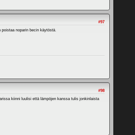
#97
 poistaa noparin becin käytöstä.
#98
sa kiinni luulisi että lämpöjen kanssa tulis jonkinlaista