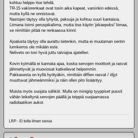
kohtuu helppo itse tehdä.
TR-15 vakiorenkaat ovat tosin aika kapeat, varsinkin edessä,
mutta kyllä ne onnistuvat.
Nastojen täytyy olla lyhyitä, paksuja ja kohtuu suuri kantaisia.
Liimana toimii peruspikaliima, mutta itse käytin 'pikaepoksi' liimaa,
se nimittäin pitää ne renkaassa kiinni.
Ajoalusta täytyy olla aurattu tietenkin, mutta ei muutaman sentin
lumikerros ole mikään este.
Neliveto on tosi hyvä juttu talviajoa ajatellen.
Kovin kylmällä ei kannata ajaa, koska servojen moottorit ja rasvat
jähmettyvät ja muoviosat katkeilevat helpommin.
Pakkasesta on kyllä hyötyäkin, nimittäin diffien rasvat / öljyt
muuttuvat jähmeämmiksi ja näin ollen pito lisääntyy.
Muista myös suojata sähköt. Mulla on minigrip tyyppiset pussit
vähän leikeltynä servojen päällä ja teippiä suojaamassa
radiolaatikon aukot.
LRP - Ei tulta ilman savua