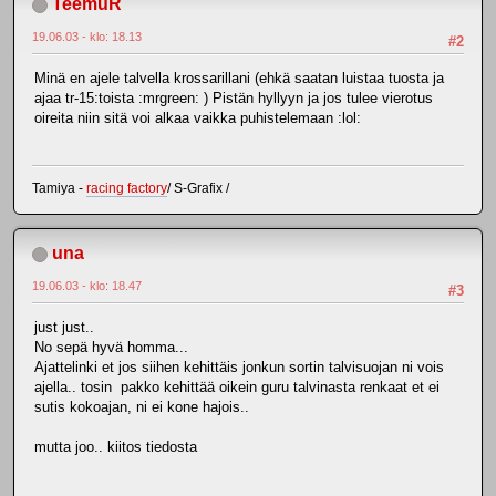
TeemuR
19.06.03 - klo: 18.13
#2
Minä en ajele talvella krossarillani (ehkä saatan luistaa tuosta ja
ajaa tr-15:toista :mrgreen: ) Pistän hyllyyn ja jos tulee vierotus
oireita niin sitä voi alkaa vaikka puhistelemaan :lol:
Tamiya -
racing factory
/ S-Grafix /
una
19.06.03 - klo: 18.47
#3
just just..
No sepä hyvä homma...
Ajattelinki et jos siihen kehittäis jonkun sortin talvisuojan ni vois
ajella.. tosin pakko kehittää oikein guru talvinasta renkaat et ei
sutis kokoajan, ni ei kone hajois..
mutta joo.. kiitos tiedosta