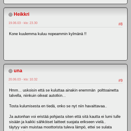
Heikkri
19.06.03 - klo: 23.30
#8
Kone kuulemma kuluu nopeammin kylmänä !!
una
20.06.03 - klo: 10.32
#9
Hmm... uskoisin että se kuluttaa ainakin enemmän polttoainetta
talvella, niinkuin oikeat autotkin...
Tosta kulumisesta en tiedä, onko se nyt niin havaittavaa..
Ja autonhan voi eristää pohjasta siten että sitä kautta ei lumi tulle
sisään ja kaikki sähköiset laitteet suojata erikseen vielä..
täytyy vain muistaa moottorista tuleva lämpö, ettei se sulata