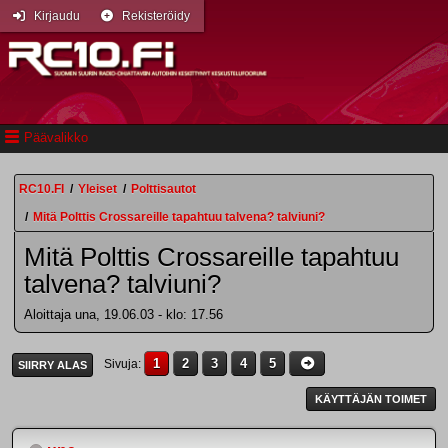
Kirjaudu
Rekisteröidy
Päävalikko
RC10.FI
/
Yleiset
/
Polttisautot
/
Mitä Polttis Crossareille tapahtuu talvena? talviuni?
Mitä Polttis Crossareille tapahtuu
talvena? talviuni?
Aloittaja una, 19.06.03 - klo: 17.56
1
2
3
4
5
Sivuja
SIIRRY ALAS
KÄYTTÄJÄN TOIMET