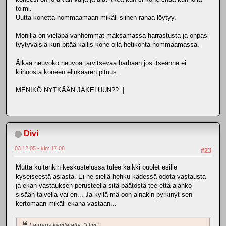
toimi.
Uutta konetta hommaamaan mikäli siihen rahaa löytyy.
Monilla on vieläpä vanhemmat maksamassa harrastusta ja onpas
tyytyväisiä kun pitää kallis kone olla hetikohta hommaamassa.
Älkää neuvoko neuvoa tarvitsevaa harhaan jos itseänne ei
kiinnosta koneen elinkaaren pituus.
MENIKÖ NYTKÄÄN JAKELUUN?? :|
Divi
03.12.05 - klo: 17.06
#23
Mutta kuitenkin keskustelussa tulee kaikki puolet esille
kyseiseestä asiasta. Ei ne siellä hehku kädessä odota vastausta
ja ekan vastauksen perusteella sitä päätöstä tee että ajanko
sisään talvella vai en... Ja kyllä mä oon ainakin pyrkinyt sen
kertomaan mikäli ekana vastaan...
Lainaus käyttäjältä: "Divi"