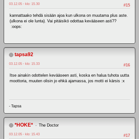
03.12.05 - klo: 15.30
#15
kannattaako tehdä sisään ajoa kun ulkona on muutama plus aste.
(ulkona ei ole lunta). Vai pitäisikö odottaa kevääseen asti??
:oops:
tapsa92
03.12.05 - klo: 15.33
#16
Itse ainakin odottelen kevääseen asti, koska en halua tuhota uutta
moottoria, muuten olisin jo ehkä ajamassa, jos motti ei kärsis :x
- Tapsa
*HOKE*
The Doctor
03.12.05 - klo: 15.43
#17