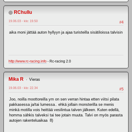
RChullu
19.06.03 - klo: 19.50
#4
aika moni jättää auton hyllyyn ja ajaa turisteilla sisätiloissa talvisin
http://www.rc-racing.info
- Rc-racing 2.0
Mika R
Vieras
19.06.03 - klo: 22.34
#5
Joo, noilla moottoreilla ym on sen verran hintaa etten viitsi pilata
pakkasessa ja/tai lumessa.. ehkä jollain monsterilla se menis
minkä motilla vois heittää vesilintua talven jälkeen. Kuten edellä,
homma sähkis talveksi tai tee jotain muuta. Talvi on myös parasta
autojen rakenteluaikaa 8)