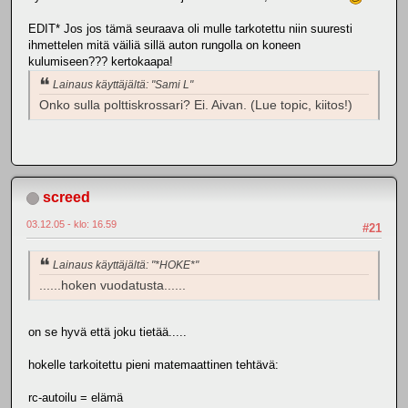
EDIT* Jos jos tämä seuraava oli mulle tarkotettu niin suuresti
ihmettelen mitä väiliä sillä auton rungolla on koneen
kulumiseen??? kertokaapa!
Lainaus käyttäjältä: "Sami L"
Onko sulla polttiskrossari? Ei. Aivan. (Lue topic, kiitos!)
screed
03.12.05 - klo: 16.59
#21
Lainaus käyttäjältä: "*HOKE*"
......hoken vuodatusta......
on se hyvä että joku tietää.....
hokelle tarkoitettu pieni matemaattinen tehtävä:
rc-autoilu = elämä