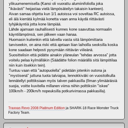
ylikuumenemisella (Kansi oli vuorattu alumiinifoliolla joka
"ikävästi" heijastaa vielä lämpösäteilyn takaisin kanteen).
Aivan samaa ohjetta kun 1/1 autoissa voi soveltaa RC autoissa,
eli älä kierrätä kylmää konetta vaan anna käydä riittävästi
tyhjäkäyntiä jotta kone lämpiää.
Lähde ajamaan rauhallisesti kunnes kone saavuttaa normaalin
käyntilämpönsä, sen jälkeen vaan hanaa.
Huomasin kuitenkin että talvella vasta sitä lämpömittaria
tarviseekin, on aina riski että ajetaan liian laihoilla seoksilla koska
kone saadaan helposti pysymään riittävän viileänä.
Suosittelisin että pidätte ainakin yläneulan "tehdas arvossa" jotta
voitelu pelaa kylmälläkin (Säädätte folion määrällä sitä lämpötilaa
niin kuin itsekkin tein).
Tuntuu vaan että "autopuolella" pidetään jotenkin outona ja
"mystisenä" juttuna tuota talviajoa, lennokkiväki on vuositolkulla
lennätellyt polttiksiaan myös talven pakkasilla (Ilman ylimääräisiä
suojia, voitte kuvitella millanen viima niihin polttiksiin "iskee"
100km/h - 200km/h nopeuksilla potkurivirrassa pakkasilla).
Traxxas Revo 2008 Platinum Edition
ja SHARK-18 Race Monster Truck
Factory Team.