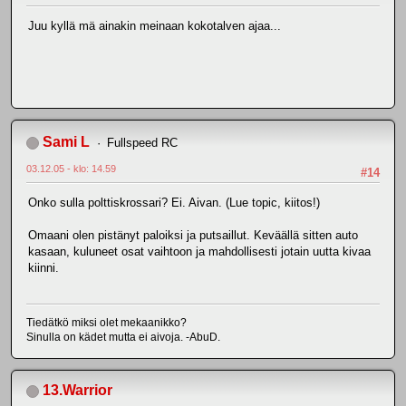
Juu kyllä mä ainakin meinaan kokotalven ajaa...
Sami L
Fullspeed RC
03.12.05 - klo: 14.59
#14
Onko sulla polttiskrossari? Ei. Aivan. (Lue topic, kiitos!)
Omaani olen pistänyt paloiksi ja putsaillut. Keväällä sitten auto
kasaan, kuluneet osat vaihtoon ja mahdollisesti jotain uutta kivaa
kiinni.
Tiedätkö miksi olet mekaanikko?
Sinulla on kädet mutta ei aivoja. -AbuD.
13.Warrior