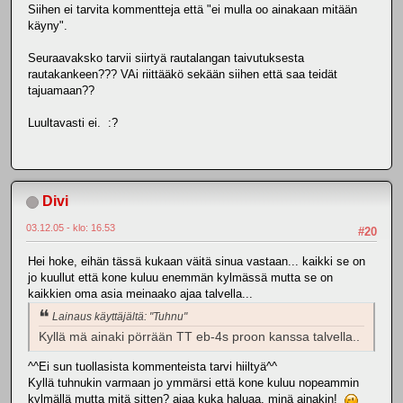
Siihen ei tarvita kommentteja että "ei mulla oo ainakaan mitään
käyny".
Seuraavaksko tarvii siirtyä rautalangan taivutuksesta
rautakankeen??? VAi riittääkö sekään siihen että saa teidät
tajuamaan??
Luultavasti ei. :?
Divi
03.12.05 - klo: 16.53
#20
Hei hoke, eihän tässä kukaan väitä sinua vastaan... kaikki se on
jo kuullut että kone kuluu enemmän kylmässä mutta se on
kaikkien oma asia meinaako ajaa talvella...
Lainaus käyttäjältä: "Tuhnu"
Kyllä mä ainaki pörrään TT eb-4s proon kanssa talvella..
^^Ei sun tuollasista kommenteista tarvi hiiltyä^^
Kyllä tuhnukin varmaan jo ymmärsi että kone kuluu nopeammin
kylmällä mutta mitä sitten? ajaa kuka haluaa, minä ainakin!