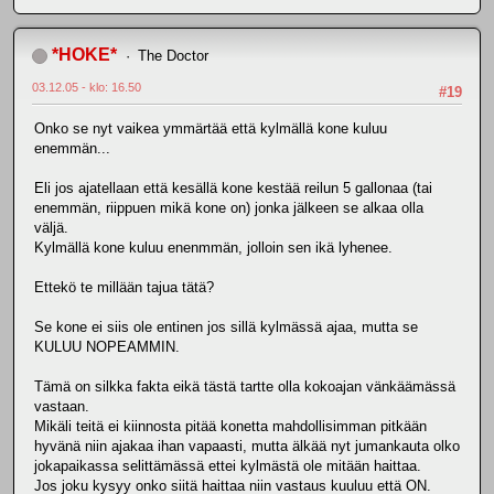
*HOKE*
The Doctor
03.12.05 - klo: 16.50
#19
Onko se nyt vaikea ymmärtää että kylmällä kone kuluu
enemmän...
Eli jos ajatellaan että kesällä kone kestää reilun 5 gallonaa (tai
enemmän, riippuen mikä kone on) jonka jälkeen se alkaa olla
väljä.
Kylmällä kone kuluu enenmmän, jolloin sen ikä lyhenee.
Ettekö te millään tajua tätä?
Se kone ei siis ole entinen jos sillä kylmässä ajaa, mutta se
KULUU NOPEAMMIN.
Tämä on silkka fakta eikä tästä tartte olla kokoajan vänkäämässä
vastaan.
Mikäli teitä ei kiinnosta pitää konetta mahdollisimman pitkään
hyvänä niin ajakaa ihan vapaasti, mutta älkää nyt jumankauta olko
jokapaikassa selittämässä ettei kylmästä ole mitään haittaa.
Jos joku kysyy onko siitä haittaa niin vastaus kuuluu että ON.