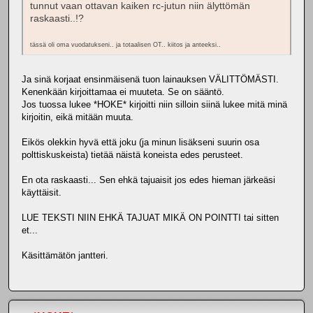
tunnut vaan ottavan kaiken rc-jutun niin älyttömän
raskaasti..!?
tässä oli oma vuodatukseni.. ja totaalisen OT.. kiitos ja anteeksi..
Ja sinä korjaat ensinmäisenä tuon lainauksen VÄLITTÖMÄSTI.
Kenenkään kirjoittamaa ei muuteta. Se on sääntö.
Jos tuossa lukee *HOKE* kirjoitti niin silloin siinä lukee mitä minä
kirjoitin, eikä mitään muuta.
Eikös olekkin hyvä että joku (ja minun lisäkseni suurin osa
polttiskuskeista) tietää näistä koneista edes perusteet.
En ota raskaasti... Sen ehkä tajuaisit jos edes hieman järkeäsi
käyttäisit.
LUE TEKSTI NIIN EHKÄ TAJUAT MIKÄ ON POINTTI tai sitten
et...
Käsittämätön jantteri.