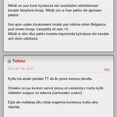
Mikäli on uusi kone kyseessä niin suosittelen odottelemaan
kevään lämpösiä ilmoja. Mikäli siis ei ihan pakko ole ajamaan
päästä.
Itse ajoin uuden kisakoneeni sisään pari viikkoa sitten Belgiassa
juuri ennen kisoja. Lämpötila oli noin +5.
Mikäli ei olisi ollut pakko konetta käynnistää kylmässä niin kesään
asti olisin odottanut.
Tuhnu
03.12.05 - klo: 16.27
#18
Kyllä mä ainaki pörrään TT eb-4s proon kanssa talvella..
Onneksi on juu kunnon servot joissa on vesieristys mutta kyllä
niidenkin suojaus on edessä (varmuuden vuoksi)..
Eipä ole mullakaa ollu mitää ongelmia koneessa mutta aika
näyttää..