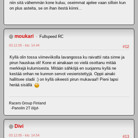
niin sitä vähemmän kone kuluu, oseimmat ajelee vaan silloin kun
on plus asteita, se on ihan itestä kiinni...
moukari
Fullspeed RC
03.12.05 - klo: 14.44
#12
Kyllä olin tossa viimeviikolla lavangossa ku raivattii rata sinne ja
pirun hauskaa oli! Kone ei ainakaan oo vielä osottanu mitää
merkkejä kulumisesta. Mitään sähköjä en suojannu kyllä ne
kestää onhan ne kunnon servot vesieristettyjä. Oppii ainaki
hallitsee sladii :) on kyllä oikeesti pirun mukavaa!! Pieni lapsi
herää sisällä
Racers Group Finland
-Panolin 2T öljyt-
Divi
03.12.05 - klo: 14.54
#13