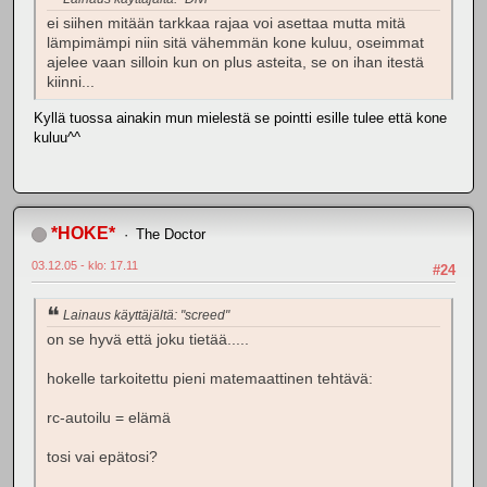
ei siihen mitään tarkkaa rajaa voi asettaa mutta mitä
lämpimämpi niin sitä vähemmän kone kuluu, oseimmat
ajelee vaan silloin kun on plus asteita, se on ihan itestä
kiinni...
Kyllä tuossa ainakin mun mielestä se pointti esille tulee että kone
kuluu^^
*HOKE*
The Doctor
03.12.05 - klo: 17.11
#24
Lainaus käyttäjältä: "screed"
on se hyvä että joku tietää.....
hokelle tarkoitettu pieni matemaattinen tehtävä:
rc-autoilu = elämä
tosi vai epätosi?