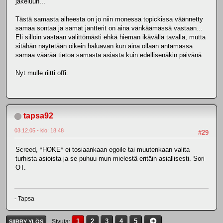
jakeluun...
Tästä samasta aiheesta on jo niin monessa topickissa väännetty
samaa sontaa ja samat jantterit on aina vänkäämässä vastaan...
Eli silloin vastaan välittömästi ehkä hieman ikävällä tavalla, mutta
sitähän näytetään oikein haluavan kun aina ollaan antamassa
samaa väärää tietoa samasta asiasta kuin edellisenäkin päivänä.
Nyt mulle riitti offi.
tapsa92
03.12.05 - klo: 18.48
#29
Screed, *HOKE* ei tosiaankaan egoile tai muutenkaan valita
turhista asioista ja se puhuu mun mielestä eritäin asiallisesti. Sori
OT.
- Tapsa
1
2
3
4
5
Sivuja
SIIRRY YLÖS