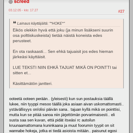
screed
03.12.05 - klo: 17.27
#27
Lainaus käyttäjältä: "*HOKE*"
Eikös olekkin hyvä että joku (ja minun lisäkseni suurin
osa polttiskuskeista) tietää näistä koneista edes
perusteet.
En ota raskaasti... Sen ehkä tajuaisit jos edes hieman
järkeäsi käyttäisit.
LUE TEKSTI NIIN EHKÄ TAJUAT MIKÄ ON POINTTI tai
sitten et...
Käsittämätön jantteri.
ooteetä ooteen perään.. (yleisesti) kun sun postauksia täällä
lukee, niin tyyppi mesoo täällä joka asiaan aivan uskomattomasti..
ystävällisyys on/olisi päivän sana.. tajuan kyllä mikä on pointtisi,
mutta kun se pitää sanoa niin järjettömän porvarimaisesti.. eli
susta saa sen kuvan, että pidät itseäsi rc autoilun
kruunaamattomana kuninkaana ja muut foorumin tyypit on sit
wannabe hokeja, jotka ei tiedä asioista mitään.. paisunut egosi