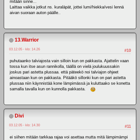
mitään sinne...
Laittaa vaikka jotkut ns. kuraläpät, jottei lumi/hiekka/vesi lennä
aivan suoraan auton päälle..
13.Warrior
03.12.05 - klo: 14.26
#10
puhutaanko talviajosta vain silloin kun on pakkasta. Ajattelin vaan
tossa kun itse asun rannikolla, täällä on vielä joulukuussakin
joskus pari astetta plussaa. että päteekö noi talviajon ohjeet
ainoastaan kun on pakkasta. Pitääkö sillonki kun on pari astetta
plussaa niin käynnistää kone lämpimässä ja kuluttaako se konetta
samalla tavalla kun on kunnolla pakkasta.
Divi
03.12.05 - klo: 14.30
#11
ei siihen mitään tarkkaa rajaa voi asettaa mutta mitä lämpimämpi