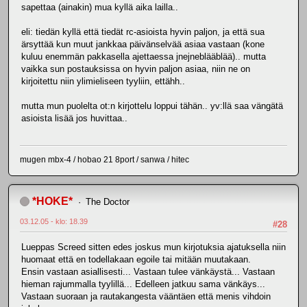
sapettaa (ainakin) mua kyllä aika lailla..
eli: tiedän kyllä että tiedät rc-asioista hyvin paljon, ja että sua
ärsyttää kun muut jankkaa päivänselvää asiaa vastaan (kone
kuluu enemmän pakkasella ajettaessa jnejneblääblää).. mutta
vaikka sun postauksissa on hyvin paljon asiaa, niin ne on
kirjoitettu niin ylimieliseen tyyliin, ettähh..
mutta mun puolelta ot:n kirjottelu loppui tähän.. yv:llä saa vängätä
asioista lisää jos huvittaa..
mugen mbx-4 / hobao 21 8port / sanwa / hitec
*HOKE*
The Doctor
03.12.05 - klo: 18.39
#28
Lueppas Screed sitten edes joskus mun kirjotuksia ajatuksella niin
huomaat että en todellakaan egoile tai mitään muutakaan.
Ensin vastaan asiallisesti... Vastaan tulee vänkäystä... Vastaan
hieman rajummalla tyylillä... Edelleen jatkuu sama vänkäys...
Vastaan suoraan ja rautakangesta vääntäen että menis vihdoin