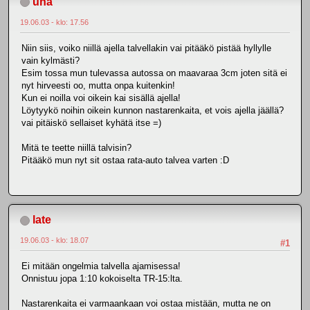
una
19.06.03 - klo: 17.56
Niin siis, voiko niillä ajella talvellakin vai pitääkö pistää hyllylle
vain kylmästi?
Esim tossa mun tulevassa autossa on maavaraa 3cm joten sitä ei
nyt hirveesti oo, mutta onpa kuitenkin!
Kun ei noilla voi oikein kai sisällä ajella!
Löytyykö noihin oikein kunnon nastarenkaita, et vois ajella jäällä?
vai pitäiskö sellaiset kyhätä itse =)
Mitä te teette niillä talvisin?
Pitääkö mun nyt sit ostaa rata-auto talvea varten :D
late
19.06.03 - klo: 18.07
#1
Ei mitään ongelmia talvella ajamisessa!
Onnistuu jopa 1:10 kokoiselta TR-15:lta.
Nastarenkaita ei varmaankaan voi ostaa mistään, mutta ne on