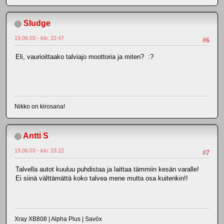
Sludge
19.06.03 - klo: 22.47
#6
Eli, vaurioittaako talviajo moottoria ja miten? :?
Nikko on kirosana!
Antti S
19.06.03 - klo: 23.22
#7
Talvella autot kuuluu puhdistaa ja laittaa tämmiin kesän varalle!
Ei siinä välttämättä koko talvea mene mutta osa kuitenkin!!
Xray XB808 | Alpha Plus | Savöx