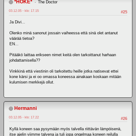
*HOKE*
The Doctor
03.12.05 - klo: 17.15
#25
Ja Divi...
Olenko minä sanonut jossain vaiheessa että sinä olet antanut
väärää tietoa?
EN...
Pitääkö laittaa erikseen nimet keitä olen tarkoittanut harhaan
johdattamisella??
Vinkkinä että viestinin oli tarkoitettu heille jotka natisevat ettei
kone kärsi ja ei oo omassa koneessa ainakaan koskaan mitään
kulumisen merkkejä ollut.
Hermanni
03.12.05 - klo: 17.22
#26
Kyllä koneen saa pysymään myös talvella riittävän lämpöisenä,
itse ajelin viimme talvena ja tuli jopa ongelmaa koneen reilulla