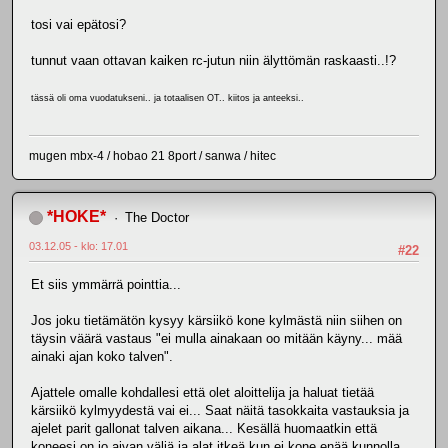
tosi vai epätosi?
tunnut vaan ottavan kaiken rc-jutun niin älyttömän raskaasti..!?
tässä oli oma vuodatukseni.. ja totaalisen OT.. kiitos ja anteeksi..
mugen mbx-4 / hobao 21 8port / sanwa / hitec
*HOKE*
The Doctor
03.12.05 - klo: 17.01
#22
Et siis ymmärrä pointtia...
Jos joku tietämätön kysyy kärsiikö kone kylmästä niin siihen on
täysin väärä vastaus "ei mulla ainakaan oo mitään käyny... mää
ainaki ajan koko talven".
Ajattele omalle kohdallesi että olet aloittelija ja haluat tietää
kärsiikö kylmyydestä vai ei... Saat näitä tasokkaita vastauksia ja
ajelet parit gallonat talven aikana... Kesällä huomaatkin että
koneesi on jo aivan väljä ja alat itkeä kun ei kone enää kunnolla