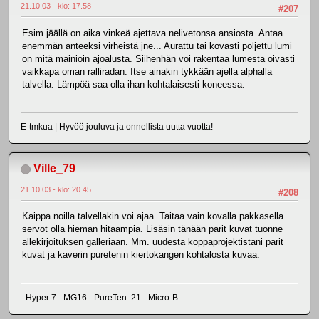
21.10.03 - klo: 17.58
#207
Esim jäällä on aika vinkeä ajettava nelivetonsa ansiosta. Antaa
enemmän anteeksi virheistä jne... Aurattu tai kovasti poljettu lumi
on mitä mainioin ajoalusta. Siihenhän voi rakentaa lumesta oivasti
vaikkapa oman ralliradan. Itse ainakin tykkään ajella alphalla
talvella. Lämpöä saa olla ihan kohtalaisesti koneessa.
E-tmkua | Hyvöö jouluva ja onnellista uutta vuotta!
Ville_79
21.10.03 - klo: 20.45
#208
Kaippa noilla talvellakin voi ajaa. Taitaa vain kovalla pakkasella
servot olla hieman hitaampia. Lisäsin tänään parit kuvat tuonne
allekirjoituksen galleriaan. Mm. uudesta koppaprojektistani parit
kuvat ja kaverin puretenin kiertokangen kohtalosta kuvaa.
- Hyper 7 - MG16 - PureTen .21 - Micro-B -