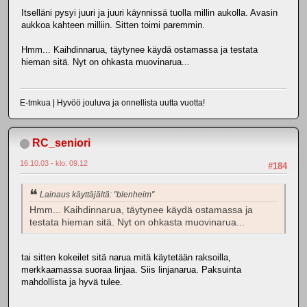
Itselläni pysyi juuri ja juuri käynnissä tuolla millin aukolla. Avasin
aukkoa kahteen milliin. Sitten toimi paremmin.
Hmm... Kaihdinnarua, täytynee käydä ostamassa ja testata
hieman sitä. Nyt on ohkasta muovinarua...
E-tmkua | Hyvöö jouluva ja onnellista uutta vuotta!
RC_seniori
16.10.03 - klo: 09.12
#184
Lainaus käyttäjältä: "blenheim"
Hmm... Kaihdinnarua, täytynee käydä ostamassa ja
testata hieman sitä. Nyt on ohkasta muovinarua...
tai sitten kokeilet sitä narua mitä käytetään raksoilla,
merkkaamassa suoraa linjaa. Siis linjanarua. Paksuinta
mahdollista ja hyvä tulee.