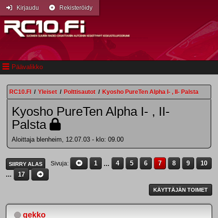
Kirjaudu
Rekisteröidy
Päävalikko
RC10.FI
/
Yleiset
/
Polttisautot
/
Kyosho PureTen Alpha I- , II- Palsta
Kyosho PureTen Alpha I- , II-
Palsta
Aloittaja blenheim, 12.07.03 - klo: 09.00
1
...
4
5
6
7
8
9
10
Sivuja
SIIRRY ALAS
...
17
KÄYTTÄJÄN TOIMET
gekko