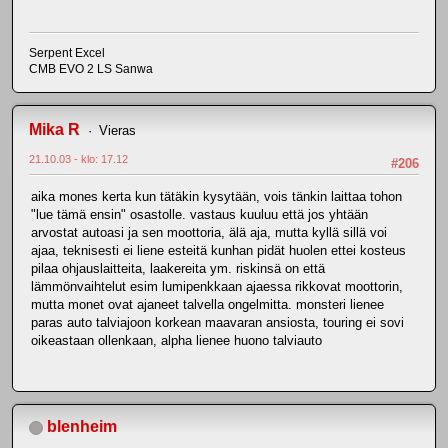
Serpent Excel
CMB EVO 2 LS Sanwa
Mika R
Vieras
21.10.03 - klo: 17.12
#206
aika mones kerta kun tätäkin kysytään, vois tänkin laittaa tohon
"lue tämä ensin" osastolle. vastaus kuuluu että jos yhtään
arvostat autoasi ja sen moottoria, älä aja, mutta kyllä sillä voi
ajaa, teknisesti ei liene esteitä kunhan pidät huolen ettei kosteus
pilaa ohjauslaitteita, laakereita ym. riskinsä on että
lämmönvaihtelut esim lumipenkkaan ajaessa rikkovat moottorin,
mutta monet ovat ajaneet talvella ongelmitta. monsteri lienee
paras auto talviajoon korkean maavaran ansiosta, touring ei sovi
oikeastaan ollenkaan, alpha lienee huono talviauto
blenheim