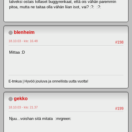
talveksi ostais tollaset buggyrenkaat, että ois vähän paremmin
pitoa, mutta ne taitaa olla vähän liian isot, vai? :?: :?:
blenheim
18.10.03 - klo: 16.48
#198
Mittaa :D
E-tmkua | Hyvöö jouluva ja onnellista uutta vuotta!
gekko
18.10.03 - klo: 21.37
#199
Njuu...voishan sitä mitata :mrgreen: