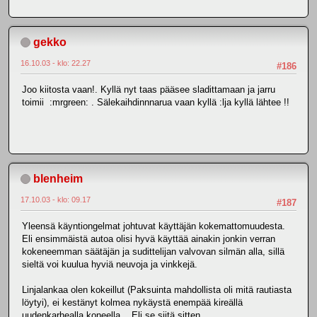
gekko
16.10.03 - klo: 22.27
#186
Joo kiitosta vaan!. Kyllä nyt taas pääsee sladittamaan ja jarru
toimii :mrgreen: . Sälekaihdinnnarua vaan kyllä :lja kyllä lähtee !!
blenheim
17.10.03 - klo: 09.17
#187
Yleensä käyntiongelmat johtuvat käyttäjän kokemattomuudesta.
Eli ensimmäistä autoa olisi hyvä käyttää ainakin jonkin verran
kokeneemman säätäjän ja sudittelijan valvovan silmän alla, sillä
sieltä voi kuulua hyviä neuvoja ja vinkkejä.
Linjalankaa olen kokeillut (Paksuinta mahdollista oli mitä rautiasta
löytyi), ei kestänyt kolmea nykäystä enempää kireällä
uudenkarhealla koneella... Eli se siitä sitten.