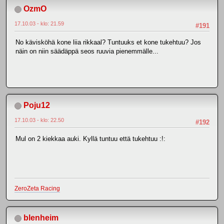
OzmO
17.10.03 - klo: 21.59
#191
No kävisköhä kone liia rikkaal? Tuntuuks et kone tukehtuu? Jos
näin on niin säädäppä seos ruuvia pienemmälle...
Poju12
17.10.03 - klo: 22.50
#192
Mul on 2 kiekkaa auki. Kyllä tuntuu että tukehtuu :!:
ZeroZeta Racing
blenheim