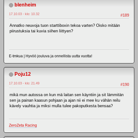
blenheim
17.10.03 - klo: 10.32
#189
Annatko neuvoja tuon starttiboxin tekoa varten? Oisko mitään
piirustuksia tai kuvia siihen liittyen?
E-tmkua | Hyvöö jouluva ja onnellista uutta vuotta!
Poju12
17.10.03 - klo: 21.49
#190
mikä mun autossa on kun mä laitan sen käyntiin ja sit lämmitän
sen ja painan kaasun pohjaan ja ajan nii ei mee ku vähän reilu
kävely vauhtia ja miksi mulla tulee pakoputkesta bensaa?
ZeroZeta Racing