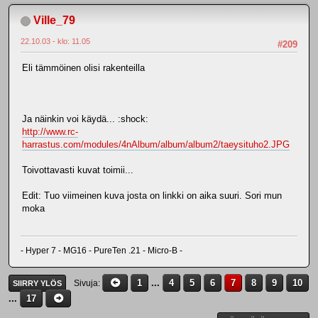
Ville_79
22.10.03 - klo: 11.05
#209
Eli tämmöinen olisi rakenteilla
Ja näinkin voi käydä... :shock:
http://www.rc-
harrastus.com/modules/4nAlbum/album/album2/taeysituho2.JPG
Toivottavasti kuvat toimii...
Edit: Tuo viimeinen kuva josta on linkki on aika suuri. Sori mun
moka
- Hyper 7 - MG16 - PureTen .21 - Micro-B -
1
...
4
5
6
7
8
9
10
Sivuja
SIIRRY YLÖS
...
17