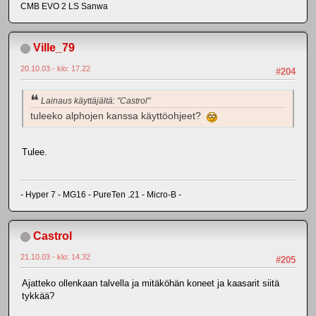
CMB EVO 2 LS Sanwa
Ville_79
20.10.03 - klo: 17.22
#204
Lainaus käyttäjältä: "Castrol"
tuleeko alphojen kanssa käyttöohjeet?
Tulee.
- Hyper 7 - MG16 - PureTen .21 - Micro-B -
Castrol
21.10.03 - klo: 14.32
#205
Ajatteko ollenkaan talvella ja mitäköhän koneet ja kaasarit siitä
tykkää?