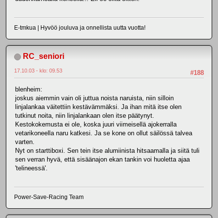
E-tmkua | Hyvöö jouluva ja onnellista uutta vuotta!
RC_seniori
17.10.03 - klo: 09.53
#188
blenheim:
joskus aiemmin vain oli juttua noista naruista, niin silloin
linjalankaa väitettiin kestävämmäksi. Ja ihan mitä itse olen
tutkinut noita, niin linjalankaan olen itse päätynyt.
Kestokokemusta ei ole, koska juuri viimeisellä ajokerralla
vetarikoneella naru katkesi. Ja se kone on ollut säilössä talvea
varten.
Nyt on starttiboxi. Sen tein itse alumiinista hitsaamalla ja siitä tuli
sen verran hyvä, että sisäänajon ekan tankin voi huoletta ajaa
'telineessä'.
Power-Save-Racing Team