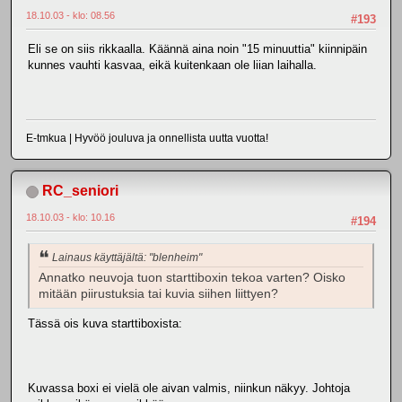
18.10.03 - klo: 08.56
#193
Eli se on siis rikkaalla. Käännä aina noin "15 minuuttia" kiinnipäin
kunnes vauhti kasvaa, eikä kuitenkaan ole liian laihalla.
E-tmkua | Hyvöö jouluva ja onnellista uutta vuotta!
RC_seniori
18.10.03 - klo: 10.16
#194
Lainaus käyttäjältä: "blenheim"
Annatko neuvoja tuon starttiboxin tekoa varten? Oisko
mitään piirustuksia tai kuvia siihen liittyen?
Tässä ois kuva starttiboxista:
Kuvassa boxi ei vielä ole aivan valmis, niinkun näkyy. Johtoja