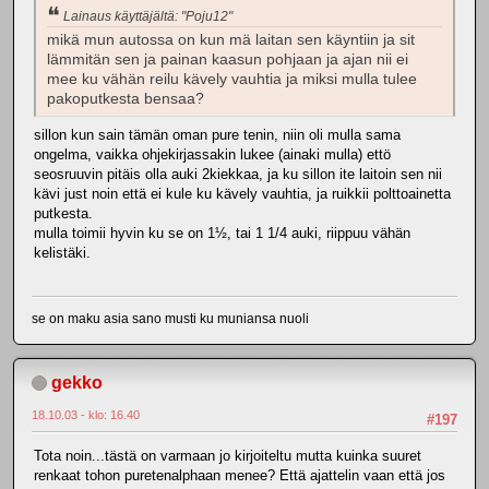
Lainaus käyttäjältä: "Poju12"
mikä mun autossa on kun mä laitan sen käyntiin ja sit
lämmitän sen ja painan kaasun pohjaan ja ajan nii ei
mee ku vähän reilu kävely vauhtia ja miksi mulla tulee
pakoputkesta bensaa?
sillon kun sain tämän oman pure tenin, niin oli mulla sama
ongelma, vaikka ohjekirjassakin lukee (ainaki mulla) ettö
seosruuvin pitäis olla auki 2kiekkaa, ja ku sillon ite laitoin sen nii
kävi just noin että ei kule ku kävely vauhtia, ja ruikkii polttoainetta
putkesta.
mulla toimii hyvin ku se on 1½, tai 1 1/4 auki, riippuu vähän
kelistäki.
se on maku asia sano musti ku muniansa nuoli
gekko
18.10.03 - klo: 16.40
#197
Tota noin...tästä on varmaan jo kirjoiteltu mutta kuinka suuret
renkaat tohon puretenalphaan menee? Että ajattelin vaan että jos