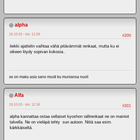
alpha
19.10.03 - klo: 12.09
#200
itekki ajattelin vaihtaa vähä pitävämmät renkaat, mutta ku ei
oikeen löydy sopivan kokosia..
se on maku asia sano musti ku muniansa nuoli
Alfa
19.10.03 - klo: 12.36
#201
alpha kannattaa ostaa sellaiset kyoshon rallirenkaat ne on mainiot
talvella. Ne on vieläpä tehty sun autoon. Niitä saa esim.
kärkkäiseltä.