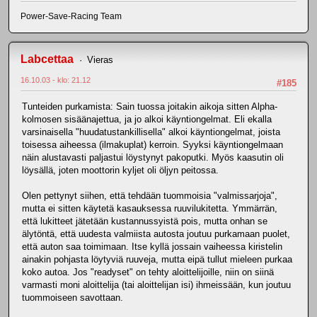
Power-Save-Racing Team
Labcettaa
Vieras
16.10.03 - klo: 21.12
#185
Tunteiden purkamista: Sain tuossa joitakin aikoja sitten Alpha-
kolmosen sisäänajettua, ja jo alkoi käyntiongelmat. Eli ekalla
varsinaisella "huudatustankillisella" alkoi käyntiongelmat, joista
toisessa aiheessa (ilmakuplat) kerroin. Syyksi käyntiongelmaan
näin alustavasti paljastui löystynyt pakoputki. Myös kaasutin oli
löysällä, joten moottorin kyljet oli öljyn peitossa.
Olen pettynyt siihen, että tehdään tuommoisia "valmissarjoja",
mutta ei sitten käytetä kasauksessa ruuvilukitetta. Ymmärrän,
että lukitteet jätetään kustannussyistä pois, mutta onhan se
älytöntä, että uudesta valmiista autosta joutuu purkamaan puolet,
että auton saa toimimaan. Itse kyllä jossain vaiheessa kiristelin
ainakin pohjasta löytyviä ruuveja, mutta eipä tullut mieleen purkaa
koko autoa. Jos "readyset" on tehty aloittelijoille, niin on siinä
varmasti moni aloittelija (tai aloittelijan isi) ihmeissään, kun joutuu
tuommoiseen savottaan.