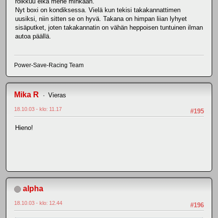
roikkuu eikä mene mihkään.
Nyt boxi on kondiksessa. Vielä kun tekisi takakannattimen
uusiksi, niin sitten se on hyvä. Takana on himpan liian lyhyet
sisäputket, joten takakannatin on vähän heppoisen tuntuinen ilman
autoa päällä.
Power-Save-Racing Team
Mika R
Vieras
18.10.03 - klo: 11.17
#195
Hieno!
alpha
18.10.03 - klo: 12.44
#196