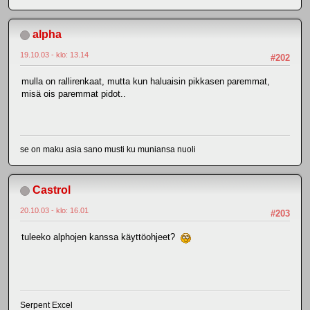
alpha
19.10.03 - klo: 13.14
#202
mulla on rallirenkaat, mutta kun haluaisin pikkasen paremmat,
misä ois paremmat pidot..
se on maku asia sano musti ku muniansa nuoli
Castrol
20.10.03 - klo: 16.01
#203
tuleeko alphojen kanssa käyttöohjeet?
Serpent Excel