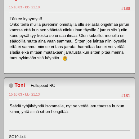
15.10.03 - klo: 21.10
#180
Tärkee kysymys!!
Onko teillä muilla puretenin omistajila ollu sellasta ongelmaa jarrun
kanssa että kun sen vääntää niinku ihan täysille ( jarrun siis ) niin
kone pysähtyy koska se ei saa ilmaa. Olen kokeillut monella eri
säädöillä mutta aina vaan sammuu. Sitten jos laittaa niin löysälle
että ei sammu, niin se ei taas jarruta. harmittaa kun ei voi vetää
sladia eikä mitään muutakaan jarrutusta kun sitten pitää mennä
taas nykimään sitä käyntiin.
Toni
Fullspeed RC
15.10.03 - klo: 21.13
#181
Säädä tyhjäkäyntiä isommalle, nyt se vetää jarruttaessa kurkun
kiinni, yritä siinä sitten hengittää.
SC10 4x4