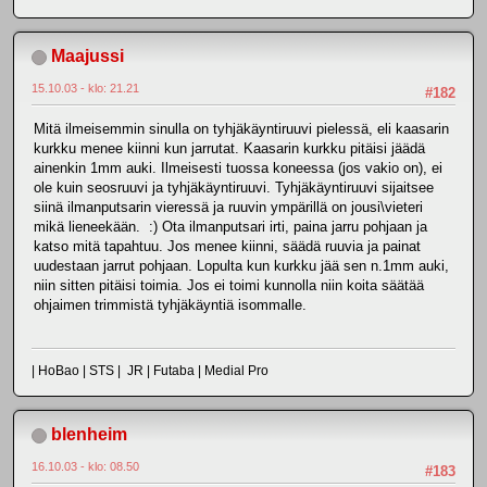
Maajussi
15.10.03 - klo: 21.21
#182
Mitä ilmeisemmin sinulla on tyhjäkäyntiruuvi pielessä, eli kaasarin
kurkku menee kiinni kun jarrutat. Kaasarin kurkku pitäisi jäädä
ainenkin 1mm auki. Ilmeisesti tuossa koneessa (jos vakio on), ei
ole kuin seosruuvi ja tyhjäkäyntiruuvi. Tyhjäkäyntiruuvi sijaitsee
siinä ilmanputsarin vieressä ja ruuvin ympärillä on jousi\vieteri
mikä lieneekään. :) Ota ilmanputsari irti, paina jarru pohjaan ja
katso mitä tapahtuu. Jos menee kiinni, säädä ruuvia ja painat
uudestaan jarrut pohjaan. Lopulta kun kurkku jää sen n.1mm auki,
niin sitten pitäisi toimia. Jos ei toimi kunnolla niin koita säätää
ohjaimen trimmistä tyhjäkäyntiä isommalle.
| HoBao | STS | JR | Futaba | Medial Pro
blenheim
16.10.03 - klo: 08.50
#183