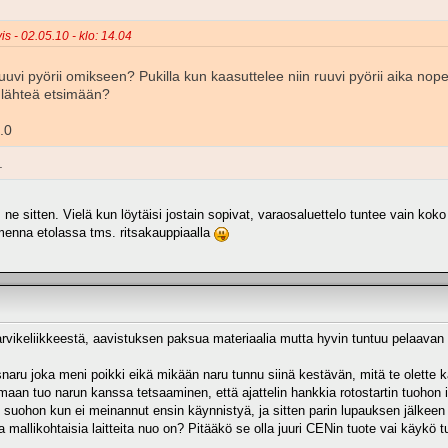
is - 02.05.10 - klo: 14.04
uuvi pyörii omikseen? Pukilla kun kaasuttelee niin ruuvi pyörii aika nope
i lähteä etsimään?
.0
.
e sitten. Vielä kun löytäisi jostain sopivat, varaosaluettelo tuntee vain kok
omenna etolassa tms. ritsakauppiaalla
arvikeliikkeestä, aavistuksen paksua materiaalia mutta hyvin tuntuu pelaavan
aru joka meni poikki eikä mikään naru tunnu siinä kestävän, mitä te olette 
tamaan tuo narun kanssa tetsaaminen, että ajattelin hankkia rotostartin tuoh
suohon kun ei meinannut ensin käynnistyä, ja sitten parin lupauksen jälkee
ka mallikohtaisia laitteita nuo on? Pitääkö se olla juuri CENin tuote vai käykö