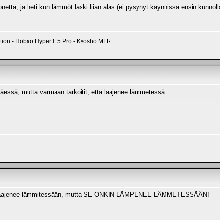
konetta, ja heti kun lämmöt laski liian alas (ei pysynyt käynnissä ensin kunnolla
ition - Hobao Hyper 8.5 Pro - Kyosho MFR
äessä, mutta varmaan tarkoitit, että laajenee lämmetessä.
että laajenee lämmitessään, mutta SE ONKIN LÄMPENEE LÄMMETESSÄÄN!