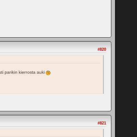
#820
ti parikin kierrosta auki
#821