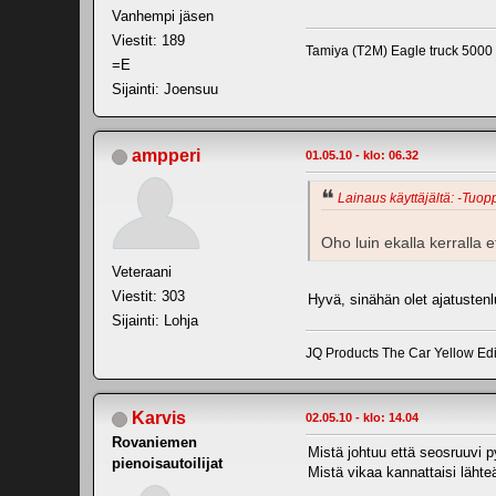
Vanhempi jäsen
Viestit: 189
Tamiya (T2M) Eagle truck 5000 
=E
Sijainti: Joensuu
ampperi
01.05.10 - klo: 06.32
Lainaus käyttäjältä: -Tuopp
Oho luin ekalla kerral
Veteraani
Viestit: 303
Hyvä, sinähän olet ajatustenl
Sijainti: Lohja
JQ Products The Car Yellow Ed
Karvis
02.05.10 - klo: 14.04
Rovaniemen
Mistä johtuu että seosruuvi p
pienoisautoilijat
Mistä vikaa kannattaisi läht