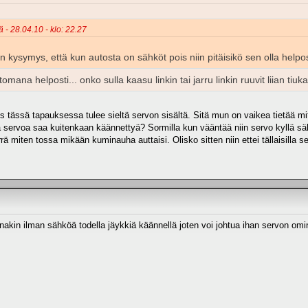
ä - 28.04.10 - klo: 22.27
kysymys, että kun autosta on sähköt pois niin pitäisikö sen olla helposti
ttomana helposti... onko sulla kaasu linkin tai jarru linkin ruuvit liian tiu
us tässä tapauksessa tulee sieltä servon sisältä. Sitä mun on vaikea tietää mit
itä servoa saa kuitenkaan käännettyä? Sormilla kun vääntää niin servo kyllä s
ä miten tossa mikään kuminauha auttaisi. Olisko sitten niin ettei tällaisilla 
akin ilman sähköä todella jäykkiä käännellä joten voi johtua ihan servon omi