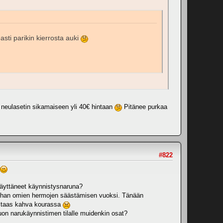
asti parikin kierrosta auki
o neulasetin sikamaiseen yli 40€ hintaan
Pitänee purkaa
#822
käyttäneet käynnistysnaruna?
on ihan omien hermojen säästämisen vuoksi. Tänään
n taas kahva kourassa
 tuon narukäynnistimen tilalle muidenkin osat?