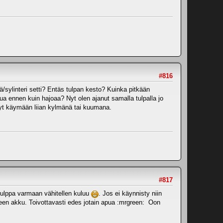
#816
sylinteri setti? Entäs tulpan kesto? Kuinka pitkään
ua ennen kuin hajoaa? Nyt olen ajanut samalla tulpalla jo
ssyt käymään liian kylmänä tai kuumana.
#817
tulppa varmaan vähitellen kuluu
. Jos ei käynnisty niin
tteen akku. Toivottavasti edes jotain apua :mrgreen: Oon