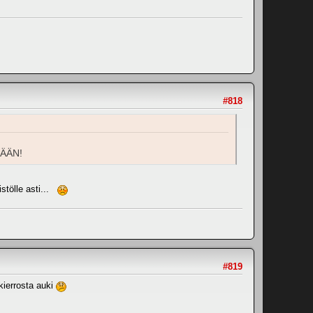
#818
SÄÄN!
istölle asti...
#819
 kierrosta auki