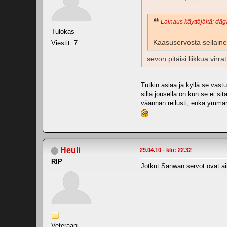
Lainaus käyttäjältä: däg
Tulokas
Kaasuservosta sellainen 
Viestit: 7
sevon pitäisi liikkua virra
Tutkin asiaa ja kyllä se vast
sillä jousella on kun se ei s
väännän reilusti, enkä ymmärr
Heuli
29.04.10 - klo: 22.32
RIP
Jotkut Sanwan servot ovat ain
Veteraani