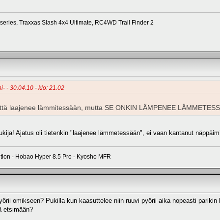
series, Traxxas Slash 4x4 Ultimate, RC4WD Trail Finder 2
i- - 30.04.10 - klo: 21.02
la että laajenee lämmitessään, mutta SE ONKIN LÄMPENEE LÄMMETES
ukija! Ajatus oli tietenkin "laajenee lämmetessään", ei vaan kantanut näppäim
ition - Hobao Hyper 8.5 Pro - Kyosho MFR
yörii omikseen? Pukilla kun kaasuttelee niin ruuvi pyörii aika nopeasti parikin
eä etsimään?