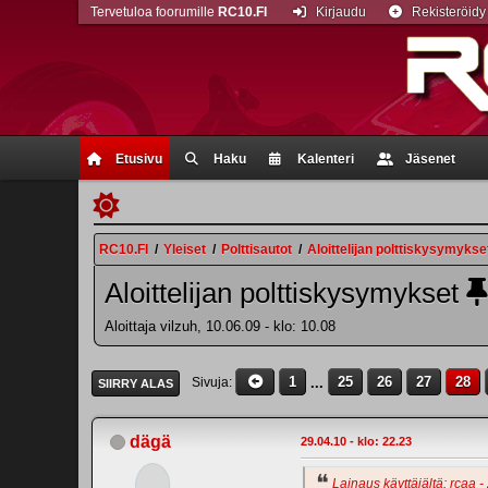
Tervetuloa foorumille
RC10.FI
Kirjaudu
Rekisteröidy
Etusivu
Haku
Kalenteri
Jäsenet
RC10.FI
/
Yleiset
/
Polttisautot
/
Aloittelijan polttiskysymykse
Aloittelijan polttiskysymykset
Aloittaja vilzuh, 10.06.09 - klo: 10.08
1
...
25
26
27
28
Sivuja
SIIRRY ALAS
dägä
29.04.10 - klo: 22.23
Lainaus käyttäjältä: rcaa -