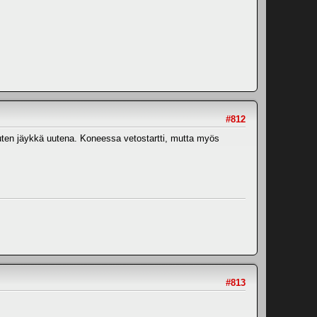
#812
uten jäykkä uutena. Koneessa vetostartti, mutta myös
#813