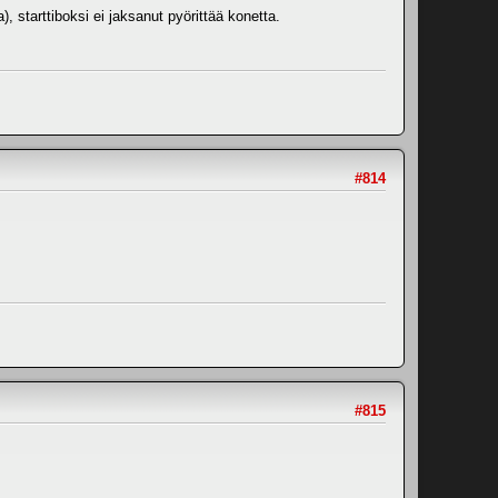
), starttiboksi ei jaksanut pyörittää konetta.
#814
#815